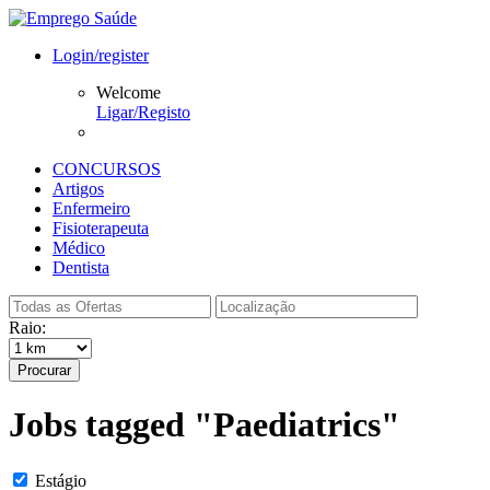
Login/register
Welcome
Ligar/Registo
CONCURSOS
Artigos
Enfermeiro
Fisioterapeuta
Médico
Dentista
Raio:
Procurar
Jobs tagged "Paediatrics"
Estágio