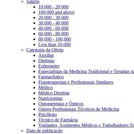
Salário
10,000 - 20,000
100,000 and above
20,000 - 30,000
30,000 - 40,000
40,000 - 60,000
60,000 - 80,000
80,000 - 100,000
Less than 10,000
Categoria da Oferta
Auxiliar
Dietistas
Enfermeiro
Especialistas da Medicina Tradicional e Terapias 
Farmacêutico
Fisioterapeutas e Profissionais Similares
Médico
Médico Dentista
Nutricionista
Optometristas e Ópticos
Outros Profissionais Técnicos da Medicina
Psicólogo
Técnico de Farmácia
Vigilantes, Assistentes Médicos e Trabalhadores Si
Data de publicação