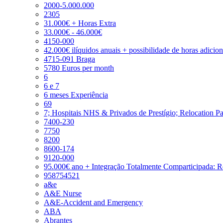
2000-5.000.000
2305
31.000€ + Horas Extra
33.000€ - 46.000€
4150-000
42.000€ ilíquidos anuais + possibilidade de horas adicio
4715-091 Braga
5780 Euros per month
6
6 e 7
6 meses Experiência
69
7; Hospitais NHS & Privados de Prestígio; Relocation P
7400-230
7750
8200
8600-174
9120-000
95.000€ ano + Integração Totalmente Comparticipada: 
958754521
a&e
A&E Nurse
A&E-Accident and Emergency
ABA
Abrantes