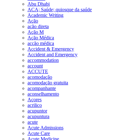
Abu Dhabi
ACA; Saúde; quiosque da saúde
Academic Writing
Ação
ação direta
Ação M
Ação Médica
acção médica
Accident & Emergency
Accident and Emergency
accommodation
account
ACCUTE
acomodação
acomodação gratuita
acompanhante
aconselhamento
Açores
acrilico
acupuntor
acupuntura
acute
Acute Admissions
Acute Care
Acute Medicine