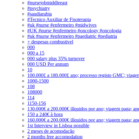
#nursejobmiddleeast
#psychiatry
#saudiarabia
#Tecnico Auxiliar de Fisoterapia
#uk #nurse #enfermeiro #midwives
#UK #nurse #enfermeiro #oncology #oncologia
#uk #nurse #enfermeiro #paediatric #pediatria
+ despesas combustivel
000
000 a 15
000 salary plus 35% turnover
000 USD Per annum
10
100.000£ a 180.000£ ano; processo registo GMC; viage
1000-1500
108
108000
114
1150-156
130.000€ a 200.000€ ilíquidos por ano; viagem paga; ape
150 a 240€ à hora
160.000€ a 200.000€ ilíquidos por ano; viagem paga; ape
1st Interview in Lisboa possible
2 meses de acomodação
2 months free accomodation