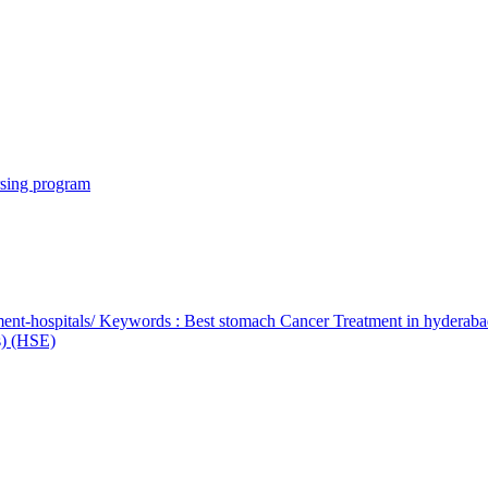
rsing program
ent-hospitals/ Keywords : Best stomach Cancer Treatment in hyderab
bs) (HSE)