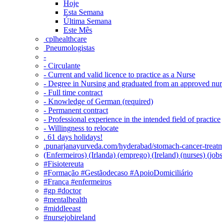
Hoje
Esta Semana
Última Semana
Este Mês
‎ cplhealthcare‬
Pneumologistas
-
- Circulante
- Current and valid licence to practice as a Nurse
- Degree in Nursing and graduated from an approved nu
- Full time contract
- Knowledge of German (required)
- Permanent contract
- Professional experience in the intended field of practice
- Willingness to relocate
. 61 days holidays!
.punarjanayurveda.com/hyderabad/stomach-cancer-treatm
(Enfermeiros) (Irlanda) (emprego) (Ireland) (nurses) (jo
#Fisiotereuta
#Formação #Gestãodecaso #ApoioDomiciliário
#França #enfermeiros
#gp #doctor
#mentalhealth
#middleeast
#nursejobireland