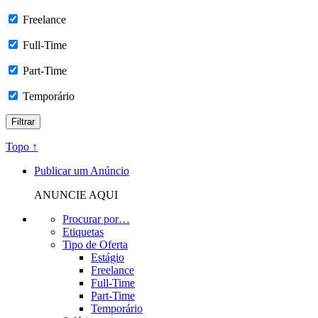
Freelance
Full-Time
Part-Time
Temporário
Topo ↑
Publicar um Anúncio
ANUNCIE AQUI
Procurar por…
Etiquetas
Tipo de Oferta
Estágio
Freelance
Full-Time
Part-Time
Temporário