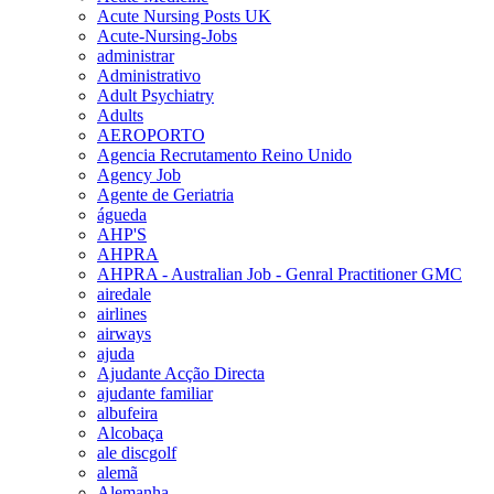
Acute Nursing Posts UK
Acute-Nursing-Jobs
administrar
Administrativo
Adult Psychiatry
Adults
AEROPORTO
Agencia Recrutamento Reino Unido
Agency Job
Agente de Geriatria
águeda
AHP'S
AHPRA
AHPRA - Australian Job - Genral Practitioner GMC
airedale
airlines
airways
ajuda
Ajudante Acção Directa
ajudante familiar
albufeira
Alcobaça
ale discgolf
alemã
Alemanha