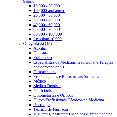
Salário
10,000 - 20,000
100,000 and above
20,000 - 30,000
30,000 - 40,000
40,000 - 60,000
60,000 - 80,000
80,000 - 100,000
Less than 10,000
Categoria da Oferta
Auxiliar
Dietistas
Enfermeiro
Especialistas da Medicina Tradicional e Terapias
não convencionais
Farmacêutico
Fisioterapeutas e Profissionais Similares
Médico
Médico Dentista
Nutricionista
Optometristas e Ópticos
Outros Profissionais Técnicos da Medicina
Psicólogo
Técnico de Farmácia
Vigilantes, Assistentes Médicos e Trabalhadores