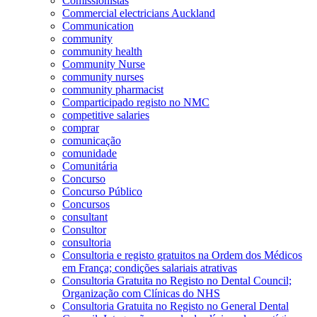
Comissionistas
Commercial electricians Auckland
Communication
community
community health
Community Nurse
community nurses
community pharmacist
Comparticipado registo no NMC
competitive salaries
comprar
comunicação
comunidade
Comunitária
Concurso
Concurso Público
Concursos
consultant
Consultor
consultoria
Consultoria e registo gratuitos na Ordem dos Médicos
em França; condições salariais atrativas
Consultoria Gratuita no Registo no Dental Council;
Organização com Clínicas do NHS
Consultoria Gratuita no Registo no General Dental