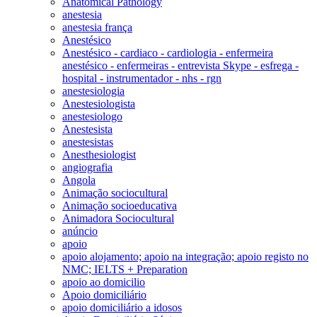
Anatomical Pathology
anestesia
anestesia frança
Anestésico
Anestésico - cardiaco - cardiologia - enfermeira
anestésico - enfermeiras - entrevista Skype - esfrega -
hospital - instrumentador - nhs - rgn
anestesiologia
Anestesiologista
anestesiologo
Anestesista
anestesistas
Anesthesiologist
angiografia
Angola
Animação sociocultural
Animação socioeducativa
Animadora Sociocultural
anúncio
apoio
apoio alojamento; apoio na integração; apoio registo no
NMC; IELTS + Preparation
apoio ao domicilio
Apoio domiciliário
apoio domiciliário a idosos