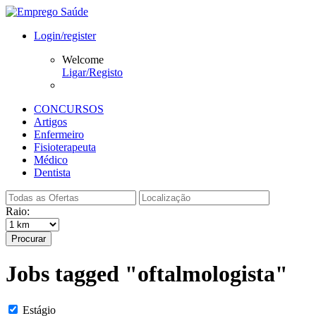
Login/register
Welcome
Ligar/Registo
CONCURSOS
Artigos
Enfermeiro
Fisioterapeuta
Médico
Dentista
Raio:
Procurar
Jobs tagged "oftalmologista"
Estágio