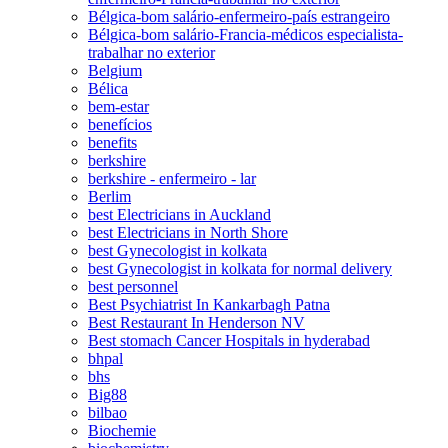
Bélgica-bom salário-enfermeiro-país estrangeiro
Bélgica-bom salário-Francia-médicos especialista-
trabalhar no exterior
Belgium
Bélica
bem-estar
benefícios
benefits
berkshire
berkshire - enfermeiro - lar
Berlim
best Electricians in Auckland
best Electricians in North Shore
best Gynecologist in kolkata
best Gynecologist in kolkata for normal delivery
best personnel
Best Psychiatrist In Kankarbagh Patna
Best Restaurant In Henderson NV
Best stomach Cancer Hospitals in hyderabad
bhpal
bhs
Big88
bilbao
Biochemie