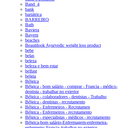
Band_4
bank
bariátrica
BARREIRO
Bath
Baviera
Bayern
beaches
Beautilook Ayurvedic weight loss product
bebe
belas
beleza
beleza e bem estar
belfast
belgia
Bélgica
Bélgica - bom salário - comprar - Francia - médico-
dentista - trabalhar no exterior
Bélgica - colaboradores - dentistas - Trabalho
Bélgica - dentistas - recrutamento
Bélgica - Enfermeiros - Recrutamen
Bélgica - Enfermeiros - recrutamento
Bélgica - especialistas - médicos - recrutamento
Bélgica-bom salário-Enfermagem-enfermeira-
enfermeiro-Francia-trabalhar no exterior