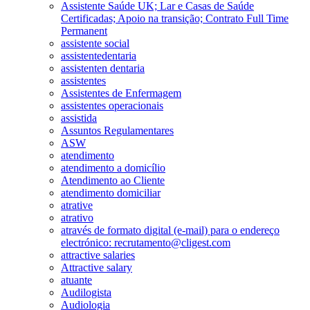
Assistente Saúde UK; Lar e Casas de Saúde
Certificadas; Apoio na transição; Contrato Full Time
Permanent
assistente social
assistentedentaria
assistenten dentaria
assistentes
Assistentes de Enfermagem
assistentes operacionais
assistida
Assuntos Regulamentares
ASW
atendimento
atendimento a domicílio
Atendimento ao Cliente
atendimento domiciliar
atrative
atrativo
através de formato digital (e-mail) para o endereço
electrónico: recrutamento@cligest.com
attractive salaries
Attractive salary
atuante
Audilogista
Audiologia