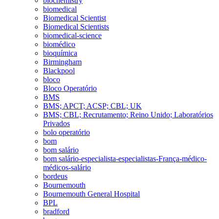
biochemistry
biomedical
Biomedical Scientist
Biomedical Scientists
biomedical-science
biomédico
bioquímica
Birmingham
Blackpool
bloco
Bloco Operatório
BMS
BMS; APCT; ACSP; CBL; UK
BMS; CBL; Recrutamento; Reino Unido; Laboratórios
Privados
bolo operatório
bom
bom salário
bom salário-especialista-especialistas-França-médico-
médicos-salário
bordeus
Bournemouth
Bournemouth General Hospital
BPL
bradford