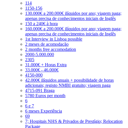
114
1150-156
130.000€ a 200.000€ ilíquidos por ano; viagem paga;
apenas precisa de conhecimentos iniciais de Inglês
150 a 240€ à hora
160.000€ a 200.000€ ilíquidos por ano; viagem paga;
apenas precisa de conhecimentos iniciais de Inglês
1st Interview in Lisboa possible
2 meses de acomodação
2 months free accomodation
2000-5.000.000
2305
31.000€ + Horas Extra
33.000€ - 46.000€
4150-000
42.000€ ilíquidos anuais + possibilidade de horas
adicionais; registo NMBI gratuito; viagem paga
4715-091 Braga
5780 Euros per month
6
6 e 7
6 meses Experiência
69
7; Hospitais NHS & Privados de Prestígio; Relocation
Package