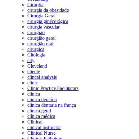
Cirurgia
cirurgia da obesidade
Cirurgia Geral
cirurgia ginécológica
cirurgia vascular
cirurgião
cirurgião geral
cirurgião oral
cirurgica
Citologia
city
Cleveland
cliente
clincal analysis
clinic
Clinic Practice Facilitators
clinica
clinica dentária
clinica dentaria na frança
clínica geral
clínica médica
Clinical
clinical instructor
Clinical Nurse
Clinical Pathology