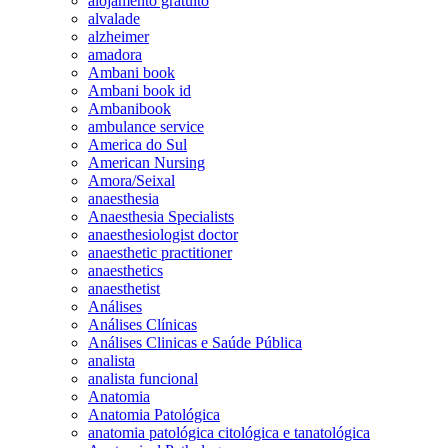
alojamento gratuito
alvalade
alzheimer
amadora
Ambani book
Ambani book id
Ambanibook
ambulance service
America do Sul
American Nursing
Amora/Seixal
anaesthesia
Anaesthesia Specialists
anaesthesiologist doctor
anaesthetic practitioner
anaesthetics
anaesthetist
Análises
Análises Clínicas
Análises Clinicas e Saúde Pública
analista
analista funcional
Anatomia
Anatomia Patológica
anatomia patológica citológica e tanatológica