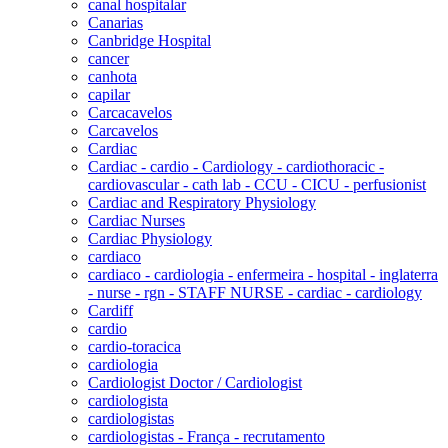
canal hospitalar
Canarias
Canbridge Hospital
cancer
canhota
capilar
Carcacavelos
Carcavelos
Cardiac
Cardiac - cardio - Cardiology - cardiothoracic -
cardiovascular - cath lab - CCU - CICU - perfusionist
Cardiac and Respiratory Physiology
Cardiac Nurses
Cardiac Physiology
cardiaco
cardiaco - cardiologia - enfermeira - hospital - inglaterra
- nurse - rgn - STAFF NURSE - cardiac - cardiology
Cardiff
cardio
cardio-toracica
cardiologia
Cardiologist Doctor / Cardiologist
cardiologista
cardiologistas
cardiologistas - França - recrutamento