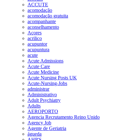
ACCUTE
acomodação
acomodação gratuita
acompanhante
aconselhamento
Açores
acrilico
acupuntor
acupuntura
acute
Acute Admissions
Acute Care
Acute Medicine
Acute Nursing Posts UK
Acute-Nursing-Jobs
administrar
Administrativo
Adult Psychiatry
Adults
AEROPORTO
Agencia Recrutamento Reino Unido
Agency Job
Agente de Geriatria
águeda
AHP'S