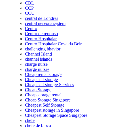
CBL
CCP
CCU
central de Londres
central nervous system
Centro
Centro de repouso
Centro Hospitalar
Centro Hospitalar Cova da Beira
challenging bhavior
Channel Island
channel islands
charge nurse
charge nurses
Cheap rental storage
Cheap self storage
Cheap self storage Services
Cheap Storage
Cheap storage rental
Cheap Storage Singapore
Cheapest Self Storage
Cheapest storage in Singapore
Cheapest Storage Space Singapore
chefe
chefe de bloco