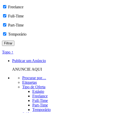
Freelance
Full-Time
Part-Time
Temporário
Topo ↑
Publicar um Anúncio
ANUNCIE AQUI
Procurar por…
Etiquetas
Tipo de Oferta
Estágio
Freelance
Full-Time
Part-Time
Temporário