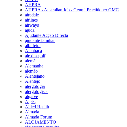
AHPRA
AHPRA - Australian Job - Genral Practitioner GMC
airedale
airlines
airways
ajuda
Ajudante Acção Directa
ajudante familiar
albufeira
Alcobaça
ale discgolf
alemã
Alemanha
alemão
Alentejano
Alentejo
alergologia
alergologista
algarve
Algés
Allied Health
Almada
Almada Forum
ALOJAMENTO