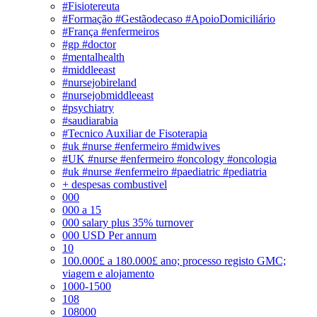
#Fisiotereuta
#Formação #Gestãodecaso #ApoioDomiciliário
#França #enfermeiros
#gp #doctor
#mentalhealth
#middleeast
#nursejobireland
#nursejobmiddleeast
#psychiatry
#saudiarabia
#Tecnico Auxiliar de Fisoterapia
#uk #nurse #enfermeiro #midwives
#UK #nurse #enfermeiro #oncology #oncologia
#uk #nurse #enfermeiro #paediatric #pediatria
+ despesas combustivel
000
000 a 15
000 salary plus 35% turnover
000 USD Per annum
10
100.000£ a 180.000£ ano; processo registo GMC;
viagem e alojamento
1000-1500
108
108000