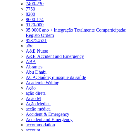
7400-230
7750
8200
8600-174
9120-000
95.000€ ano + Integração Totalmente Comparticipada:
Registo Ordem
958754521
a&e
A&E Nurse
A&E-Accident and Emergency
ABA
Abrantes
Abu Dhabi
ACA; Saúde; quiosque da saúde
Academic Writing
Ação
ação direta
Ação M
Ação Médica
acção médica
Accident & Emergency
Accident and Emergency
accommodation
account