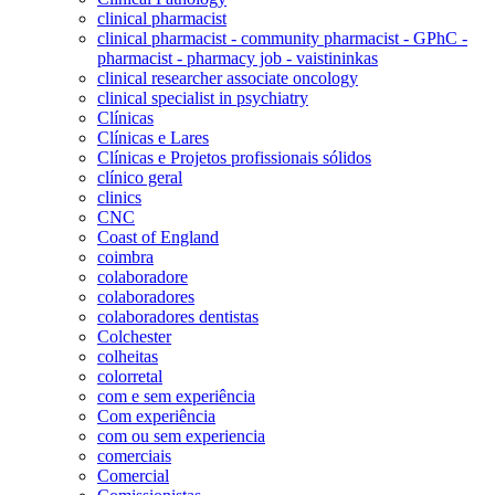
clinical pharmacist
clinical pharmacist - community pharmacist - GPhC -
pharmacist - pharmacy job - vaistininkas
clinical researcher associate oncology
clinical specialist in psychiatry
Clínicas
Clínicas e Lares
Clínicas e Projetos profissionais sólidos
clínico geral
clinics
CNC
Coast of England
coimbra
colaboradore
colaboradores
colaboradores dentistas
Colchester
colheitas
colorretal
com e sem experiência
Com experiência
com ou sem experiencia
comerciais
Comercial