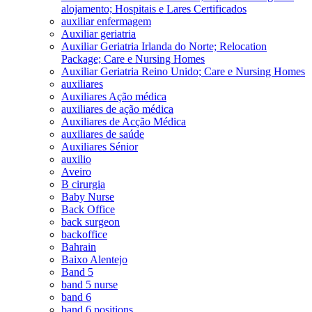
alojamento; Hospitais e Lares Certificados
auxiliar enfermagem
Auxiliar geriatria
Auxiliar Geriatria Irlanda do Norte; Relocation
Package; Care e Nursing Homes
Auxiliar Geriatria Reino Unido; Care e Nursing Homes
auxiliares
Auxiliares Ação médica
auxiliares de ação médica
Auxiliares de Acção Médica
auxiliares de saúde
Auxiliares Sénior
auxilio
Aveiro
B cirurgia
Baby Nurse
Back Office
back surgeon
backoffice
Bahrain
Baixo Alentejo
Band 5
band 5 nurse
band 6
band 6 positions