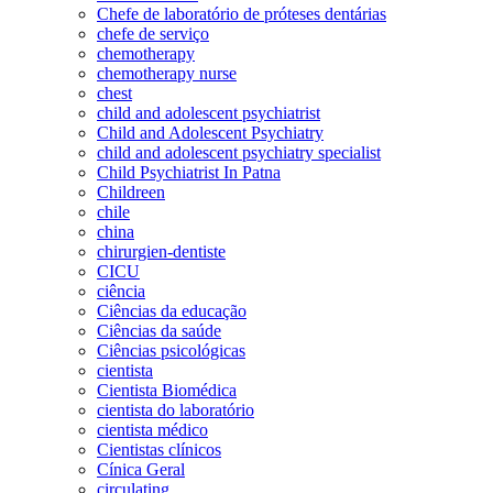
Chefe de laboratório de próteses dentárias
chefe de serviço
chemotherapy
chemotherapy nurse
chest
child and adolescent psychiatrist
Child and Adolescent Psychiatry
child and adolescent psychiatry specialist
Child Psychiatrist In Patna
Childreen
chile
china
chirurgien-dentiste
CICU
ciência
Ciências da educação
Ciências da saúde
Ciências psicológicas
cientista
Cientista Biomédica
cientista do laboratório
cientista médico
Cientistas clínicos
Cínica Geral
circulating