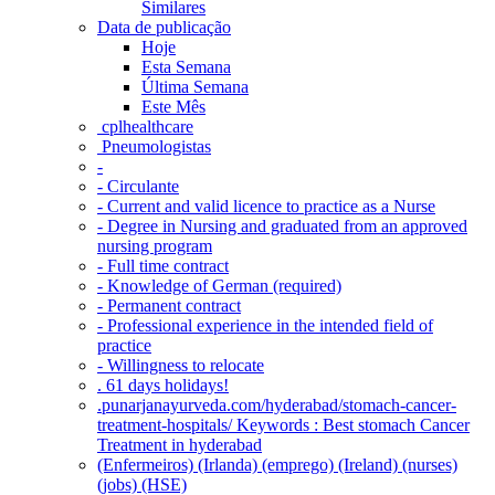
Similares
Data de publicação
Hoje
Esta Semana
Última Semana
Este Mês
‎ cplhealthcare‬
Pneumologistas
-
- Circulante
- Current and valid licence to practice as a Nurse
- Degree in Nursing and graduated from an approved
nursing program
- Full time contract
- Knowledge of German (required)
- Permanent contract
- Professional experience in the intended field of
practice
- Willingness to relocate
. 61 days holidays!
.punarjanayurveda.com/hyderabad/stomach-cancer-
treatment-hospitals/ Keywords : Best stomach Cancer
Treatment in hyderabad
(Enfermeiros) (Irlanda) (emprego) (Ireland) (nurses)
(jobs) (HSE)