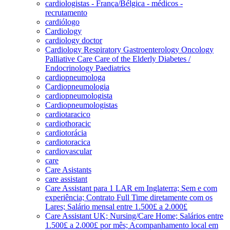
cardiologistas - França/Bélgica - médicos -
recrutamento
cardiólogo
Cardiology
cardiology doctor
Cardiology Respiratory Gastroenterology Oncology
Palliative Care Care of the Elderly Diabetes /
Endocrinology Paediatrics
cardiopneumologa
Cardiopneumologia
cardiopneumologista
Cardiopneumologistas
cardiotaracico
cardiothoracic
cardiotorácia
cardiotoracica
cardiovascular
care
Care Asistants
care assistant
Care Assistant para 1 LAR em Inglaterra; Sem e com
experiência; Contrato Full Time diretamente com os
Lares; Salário mensal entre 1.500£ a 2.000£
Care Assistant UK; Nursing/Care Home; Salários entre
1.500£ a 2.000£ por mês; Acompanhamento local em