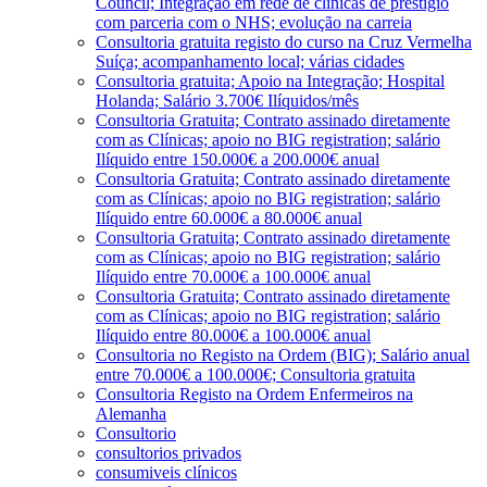
Council; Integração em rede de clínicas de prestígio
com parceria com o NHS; evolução na carreia
Consultoria gratuita registo do curso na Cruz Vermelha
Suíça; acompanhamento local; várias cidades
Consultoria gratuita; Apoio na Integração; Hospital
Holanda; Salário 3.700€ Ilíquidos/mês
Consultoria Gratuita; Contrato assinado diretamente
com as Clínicas; apoio no BIG registration; salário
Ilíquido entre 150.000€ a 200.000€ anual
Consultoria Gratuita; Contrato assinado diretamente
com as Clínicas; apoio no BIG registration; salário
Ilíquido entre 60.000€ a 80.000€ anual
Consultoria Gratuita; Contrato assinado diretamente
com as Clínicas; apoio no BIG registration; salário
Ilíquido entre 70.000€ a 100.000€ anual
Consultoria Gratuita; Contrato assinado diretamente
com as Clínicas; apoio no BIG registration; salário
Ilíquido entre 80.000€ a 100.000€ anual
Consultoria no Registo na Ordem (BIG); Salário anual
entre 70.000€ a 100.000€; Consultoria gratuita
Consultoria Registo na Ordem Enfermeiros na
Alemanha
Consultorio
consultorios privados
consumiveis clínicos