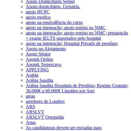
Apoio Domiciliário Sénior
Apoio domiciliário. Geriatría.
apoio HCPC
apoio medico
apoio na equivalência do curso
apoio na integração; apoio registo no NMC
apoio na integração; apoio registo no NMC; preparação
+ exame IELTS suportados pelo hospital
apoio na integração; Hospital Privado de prestígio
Apoio no Alojamento
Apoio Sénior
Apotek Online
Apotek Terpercaya
APPLYING
Arabia
Arábia Saudita
Arábia Saudita Hospitais de Prestígio; Registo Gratuito;
36.000€ a 60.000€ Líquidos por Ano
areas
arredores de Londres
ARS
ARSLVT
ARSLVT Ortopedia
Artas
As candidaturas devem ser enviadas para