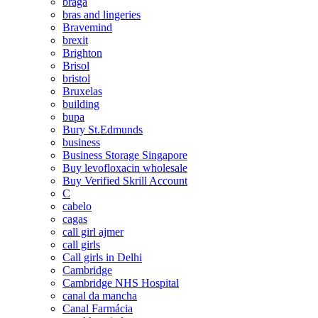
braga
bras and lingeries
Bravemind
brexit
Brighton
Brisol
bristol
Bruxelas
building
bupa
Bury St.Edmunds
business
Business Storage Singapore
Buy levofloxacin wholesale
Buy Verified Skrill Account
C
cabelo
cagas
call girl ajmer
call girls
Call girls in Delhi
Cambridge
Cambridge NHS Hospital
canal da mancha
Canal Farmácia