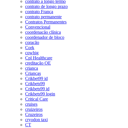
contrato a longo termo
contrato de longo prazo
contrato França
contrato permanente
Contratos Permanentes
Convencional
coordenação clínica
coordenador de bloco
coração
Cork
cowhig
Cpl Healthcare
creditação OE
criança
Crianças
Crikbet99 id
Crikbets99
Crikbets99 id
Crikbets99 login
Critical Care
cruises
cruizeiros
Cruzeiros
cryodon taxi
CT