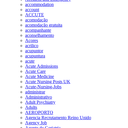
accommodation
account
ACCUTE
acomodação
acomodação gratuita
acompanhante
aconselhamento
Açores
acrilico
acupuntor
acupuntura
acute
Acute Admissions
Acute Care
Acute Medicine
Acute Nursing Posts UK
Acute-Nursing-Jobs
administrar
Administrativo
Adult Psychiatry
Adults
AEROPORTO
Agencia Recrutamento Reino Unido
Agency Job
Agente de Geriatria