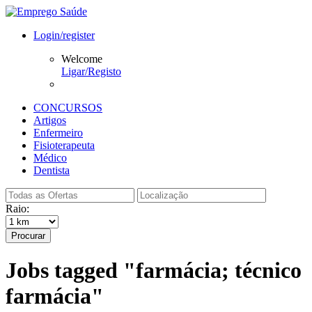
Login/register
Welcome
Ligar/Registo
CONCURSOS
Artigos
Enfermeiro
Fisioterapeuta
Médico
Dentista
Raio:
Procurar
Jobs tagged "farmácia; técnico
farmácia"