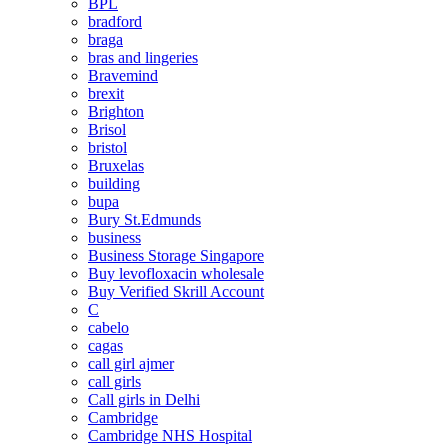
BPL
bradford
braga
bras and lingeries
Bravemind
brexit
Brighton
Brisol
bristol
Bruxelas
building
bupa
Bury St.Edmunds
business
Business Storage Singapore
Buy levofloxacin wholesale
Buy Verified Skrill Account
C
cabelo
cagas
call girl ajmer
call girls
Call girls in Delhi
Cambridge
Cambridge NHS Hospital