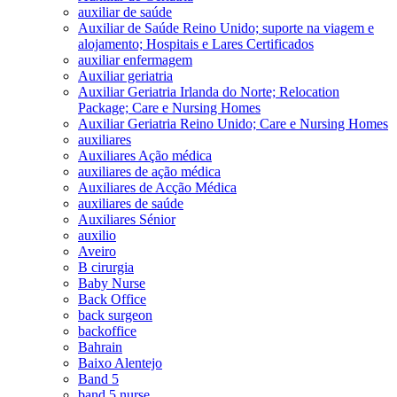
auxiliar de saúde
Auxiliar de Saúde Reino Unido; suporte na viagem e
alojamento; Hospitais e Lares Certificados
auxiliar enfermagem
Auxiliar geriatria
Auxiliar Geriatria Irlanda do Norte; Relocation
Package; Care e Nursing Homes
Auxiliar Geriatria Reino Unido; Care e Nursing Homes
auxiliares
Auxiliares Ação médica
auxiliares de ação médica
Auxiliares de Acção Médica
auxiliares de saúde
Auxiliares Sénior
auxilio
Aveiro
B cirurgia
Baby Nurse
Back Office
back surgeon
backoffice
Bahrain
Baixo Alentejo
Band 5
band 5 nurse