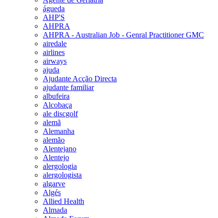
águeda
AHP'S
AHPRA
AHPRA - Australian Job - Genral Practitioner GMC
airedale
airlines
airways
ajuda
Ajudante Acção Directa
ajudante familiar
albufeira
Alcobaça
ale discgolf
alemã
Alemanha
alemão
Alentejano
Alentejo
alergologia
alergologista
algarve
Algés
Allied Health
Almada