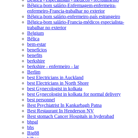
Bélgica-bom salário-Enfermagem-enfermeira-
enfermeiro-Francia-trabalhar no exterior
Bélgica-bom salário-enfermeiro-país estrangeiro
Bélgica-bom salário-Francia-médicos especialista-
trabalhar no exterior
Belgium
Bélica
bem-estar
benefícios
benefits
berkshire
berkshire - enfermeiro - lar
Berlim
best Electricians in Auckland
best Electricians in North Shore
best Gynecologist in kolkata
best Gynecologist in kolkata for normal delivery
best personnel
Best Psychiatrist In Kankarbagh Patna
Best Restaurant In Henderson NV
Best stomach Cancer Hospitals in hyderabad
bhpal
bhs
Big88