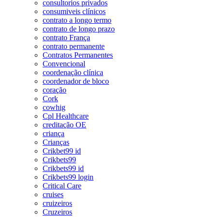
consultorios privados
consumiveis clínicos
contrato a longo termo
contrato de longo prazo
contrato França
contrato permanente
Contratos Permanentes
Convencional
coordenação clínica
coordenador de bloco
coração
Cork
cowhig
Cpl Healthcare
creditação OE
criança
Crianças
Crikbet99 id
Crikbets99
Crikbets99 id
Crikbets99 login
Critical Care
cruises
cruizeiros
Cruzeiros