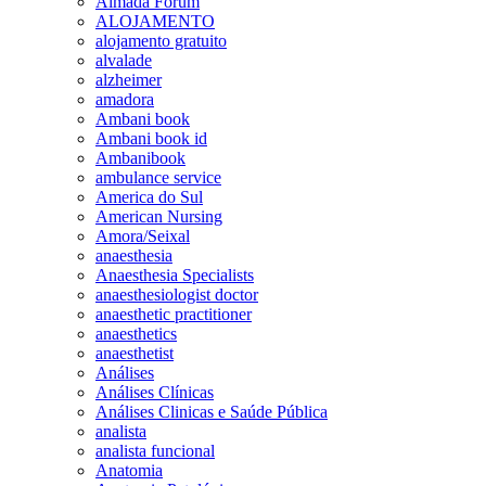
Almada Forum
ALOJAMENTO
alojamento gratuito
alvalade
alzheimer
amadora
Ambani book
Ambani book id
Ambanibook
ambulance service
America do Sul
American Nursing
Amora/Seixal
anaesthesia
Anaesthesia Specialists
anaesthesiologist doctor
anaesthetic practitioner
anaesthetics
anaesthetist
Análises
Análises Clínicas
Análises Clinicas e Saúde Pública
analista
analista funcional
Anatomia