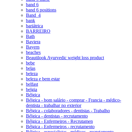
band 6
band 6 positions
Band_4
bank
bariátrica
BARREIRO
Bath
Baviera
Bayern
beaches
Beautilook Ayurvedic weight loss product
bebe
belas
beleza
beleza e bem estar
belfast
belgia
Bélgica
Bélgica - bom salário - comprar - Francia - médico-
dentista - trabalhar no exterior
Bélgica - colaboradores - dentistas - Trabalho
Bélgica - dentistas - recrutamento
Bélgica - Enfermeiros - Recrutamen
Bélgica - Enfermeiros - recrutamento
Bélgica - especialistas - médicos - recrutamento