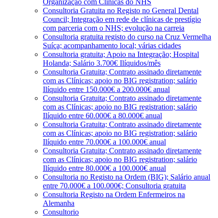
Organização com Clínicas do NHS
Consultoria Gratuita no Registo no General Dental
Council; Integração em rede de clínicas de prestígio
com parceria com o NHS; evolução na carreia
Consultoria gratuita registo do curso na Cruz Vermelha
Suíça; acompanhamento local; várias cidades
Consultoria gratuita; Apoio na Integração; Hospital
Holanda; Salário 3.700€ Ilíquidos/mês
Consultoria Gratuita; Contrato assinado diretamente
com as Clínicas; apoio no BIG registration; salário
Ilíquido entre 150.000€ a 200.000€ anual
Consultoria Gratuita; Contrato assinado diretamente
com as Clínicas; apoio no BIG registration; salário
Ilíquido entre 60.000€ a 80.000€ anual
Consultoria Gratuita; Contrato assinado diretamente
com as Clínicas; apoio no BIG registration; salário
Ilíquido entre 70.000€ a 100.000€ anual
Consultoria Gratuita; Contrato assinado diretamente
com as Clínicas; apoio no BIG registration; salário
Ilíquido entre 80.000€ a 100.000€ anual
Consultoria no Registo na Ordem (BIG); Salário anual
entre 70.000€ a 100.000€; Consultoria gratuita
Consultoria Registo na Ordem Enfermeiros na
Alemanha
Consultorio