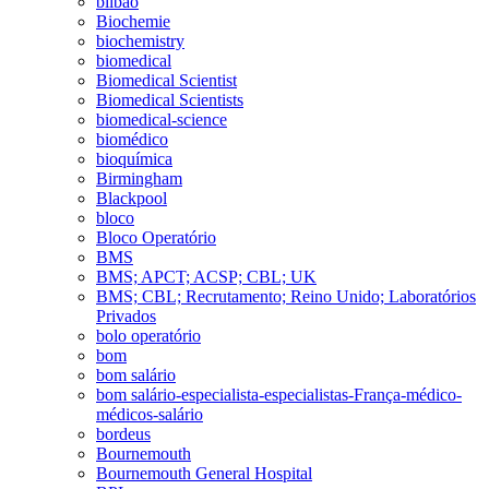
bilbao
Biochemie
biochemistry
biomedical
Biomedical Scientist
Biomedical Scientists
biomedical-science
biomédico
bioquímica
Birmingham
Blackpool
bloco
Bloco Operatório
BMS
BMS; APCT; ACSP; CBL; UK
BMS; CBL; Recrutamento; Reino Unido; Laboratórios
Privados
bolo operatório
bom
bom salário
bom salário-especialista-especialistas-França-médico-
médicos-salário
bordeus
Bournemouth
Bournemouth General Hospital