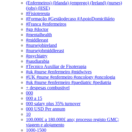
(Enfermeiros) (Irlanda) (emprego) (Ireland) (nurses)
(jobs) (HSE)
#Fisiotereuta
#Formação #Gestãodecaso #ApoioDomiciliário
#França #enfermeiros
#gp #doctor
#mentalhealth
#middleeast
#nursejobireland
#nursejobmiddleeast
#psychiatry
#saudiarabia
#Tecnico Auxiliar de Fisoterapia
#uk #nurse #enfermeiro #midwives
#UK #nurse #enfermeiro #oncology #oncologia
#uk #nurse #enfermeiro #paediatric #pediatria
+ despesas combustivel
000
000 a 15
000 salary plus 35% turnover
000 USD Per annum
10
100.000£ a 180.000£ ano; processo registo GMC;
viagem e alojamento
1000-1500