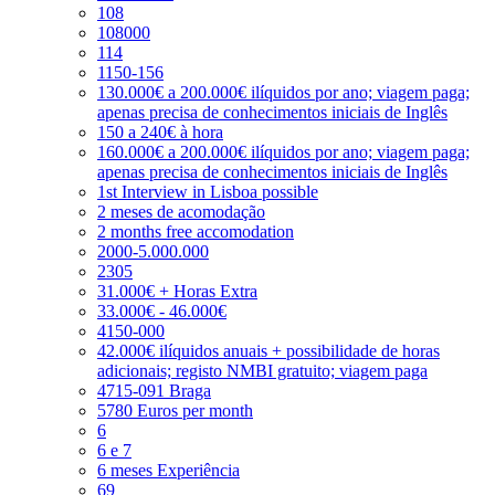
108
108000
114
1150-156
130.000€ a 200.000€ ilíquidos por ano; viagem paga;
apenas precisa de conhecimentos iniciais de Inglês
150 a 240€ à hora
160.000€ a 200.000€ ilíquidos por ano; viagem paga;
apenas precisa de conhecimentos iniciais de Inglês
1st Interview in Lisboa possible
2 meses de acomodação
2 months free accomodation
2000-5.000.000
2305
31.000€ + Horas Extra
33.000€ - 46.000€
4150-000
42.000€ ilíquidos anuais + possibilidade de horas
adicionais; registo NMBI gratuito; viagem paga
4715-091 Braga
5780 Euros per month
6
6 e 7
6 meses Experiência
69