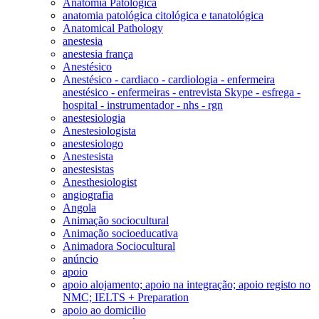
Anatomia Patológica
anatomia patológica citológica e tanatológica
Anatomical Pathology
anestesia
anestesia frança
Anestésico
Anestésico - cardiaco - cardiologia - enfermeira
anestésico - enfermeiras - entrevista Skype - esfrega -
hospital - instrumentador - nhs - rgn
anestesiologia
Anestesiologista
anestesiologo
Anestesista
anestesistas
Anesthesiologist
angiografia
Angola
Animação sociocultural
Animação socioeducativa
Animadora Sociocultural
anúncio
apoio
apoio alojamento; apoio na integração; apoio registo no
NMC; IELTS + Preparation
apoio ao domicilio