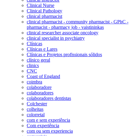
Clinical Nurse
Clinical Pathology
clinical pharmacist
clinical pharmacist - community pharmacist - GPhC -
pharmacist - pharmacy job - vaistininkas
clinical researcher associate oncology
clinical specialist in psychiatry
Clínicas
Clínicas e Lares
Clínicas e Projetos profissionais sólidos
clínico geral
clinics
CNC
Coast of England
coimbra
colaboradore
colaboradores
colaboradores dentistas
Colchester
colheitas
colorretal
com e sem experiência
Com experiência
com ou sem experiencia