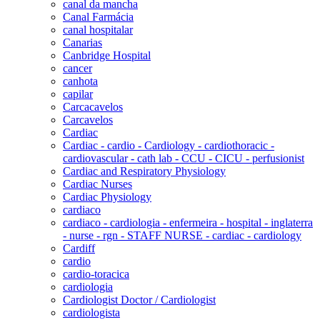
canal da mancha
Canal Farmácia
canal hospitalar
Canarias
Canbridge Hospital
cancer
canhota
capilar
Carcacavelos
Carcavelos
Cardiac
Cardiac - cardio - Cardiology - cardiothoracic -
cardiovascular - cath lab - CCU - CICU - perfusionist
Cardiac and Respiratory Physiology
Cardiac Nurses
Cardiac Physiology
cardiaco
cardiaco - cardiologia - enfermeira - hospital - inglaterra
- nurse - rgn - STAFF NURSE - cardiac - cardiology
Cardiff
cardio
cardio-toracica
cardiologia
Cardiologist Doctor / Cardiologist
cardiologista