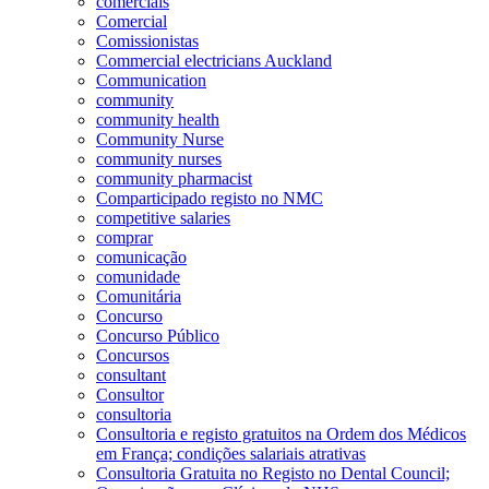
comerciais
Comercial
Comissionistas
Commercial electricians Auckland
Communication
community
community health
Community Nurse
community nurses
community pharmacist
Comparticipado registo no NMC
competitive salaries
comprar
comunicação
comunidade
Comunitária
Concurso
Concurso Público
Concursos
consultant
Consultor
consultoria
Consultoria e registo gratuitos na Ordem dos Médicos
em França; condições salariais atrativas
Consultoria Gratuita no Registo no Dental Council;