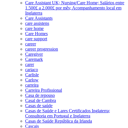
Care Assistant UK; Nursing/Care Home; Salários entre
1.500£ a 2.000£ por mês; Acompanhamento local em
Inglaterra
Care Assistants
care assistens
care home
Care Homes
care support
career
career progression
Caregiver
Caremark
carer
cariaco
Carlisle
Carlow
carreira
Carreira Profissional
Casa de repouso
Casal de Cambra
Casas de saúde
Casas de Saúde e Lares Certificados Inglaterra;
Consultoria em Portugal e Inglaterra
Casas de Saúde República da Irlanda
Cascais