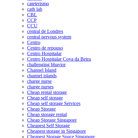
cateterismo
cath lab
CBL
CCP
CCU
central de Londres
central nervous system
Centro
Centro de repouso
Centro Hospitalar
Centro Hospitalar Cova da Beira
challenging bhavior
Channel Island
channel islands
charge nurse
charge nurses
Cheap rental storage
Cheap self storage
Cheap self storage Services
Cheap Storage
Cheap storage rental
Cheap Storage Singapore
Cheapest Self Storage
Cheapest storage in Singapore
Cheapest Storage Space Singapore