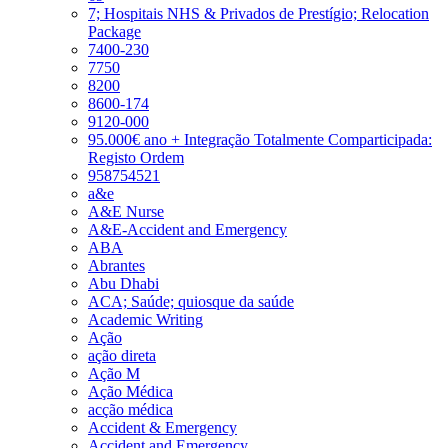
7; Hospitais NHS & Privados de Prestígio; Relocation
Package
7400-230
7750
8200
8600-174
9120-000
95.000€ ano + Integração Totalmente Comparticipada:
Registo Ordem
958754521
a&e
A&E Nurse
A&E-Accident and Emergency
ABA
Abrantes
Abu Dhabi
ACA; Saúde; quiosque da saúde
Academic Writing
Ação
ação direta
Ação M
Ação Médica
acção médica
Accident & Emergency
Accident and Emergency