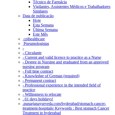
Técnico de Farmácia
Vigilantes, Assistentes Médicos e Trabalhadores
Similares
Data de publicação
Hoje
Esta Semana
Última Semana
Este Mês
‎ cplhealthcare‬
Pneumologistas
-
- Circulante
- Current and valid licence to practice as a Nurse
- Degree in Nursing and graduated from an approved
nursing program
- Full time contract
- Knowledge of German (required)
- Permanent contract
- Professional experience in the intended field of
practice
- Willingness to relocate
. 61 days holidays!
.punarjanayurveda.com/hyderabad/stomach-cancer-
treatment-hospitals/ Keywords : Best stomach Cancer
Treatment in hyderabad