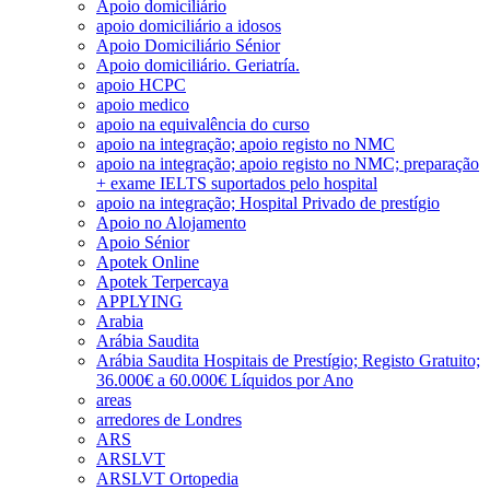
Apoio domiciliário
apoio domiciliário a idosos
Apoio Domiciliário Sénior
Apoio domiciliário. Geriatría.
apoio HCPC
apoio medico
apoio na equivalência do curso
apoio na integração; apoio registo no NMC
apoio na integração; apoio registo no NMC; preparação
+ exame IELTS suportados pelo hospital
apoio na integração; Hospital Privado de prestígio
Apoio no Alojamento
Apoio Sénior
Apotek Online
Apotek Terpercaya
APPLYING
Arabia
Arábia Saudita
Arábia Saudita Hospitais de Prestígio; Registo Gratuito;
36.000€ a 60.000€ Líquidos por Ano
areas
arredores de Londres
ARS
ARSLVT
ARSLVT Ortopedia