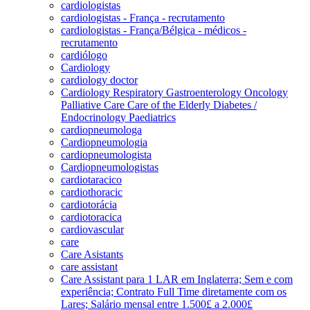
cardiologistas
cardiologistas - França - recrutamento
cardiologistas - França/Bélgica - médicos -
recrutamento
cardiólogo
Cardiology
cardiology doctor
Cardiology Respiratory Gastroenterology Oncology
Palliative Care Care of the Elderly Diabetes /
Endocrinology Paediatrics
cardiopneumologa
Cardiopneumologia
cardiopneumologista
Cardiopneumologistas
cardiotaracico
cardiothoracic
cardiotorácia
cardiotoracica
cardiovascular
care
Care Asistants
care assistant
Care Assistant para 1 LAR em Inglaterra; Sem e com
experiência; Contrato Full Time diretamente com os
Lares; Salário mensal entre 1.500£ a 2.000£