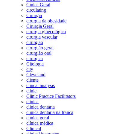
Cínica Geral
circulating
Cirurgia
cirurgia da obesidade
Cirurgia Geral
cirurgia ginécológica
cirurgia vascular
cirurgião
cirurgião geral
cirurgião oral
cirurgica
Citologia
city
Cleveland
cliente
clincal analysis
clinic
Clinic Practice Facilitators
clinica
clinica dentária
clinica dentaria na frança
clínica geral
clínica médica
Clinical
clinical instructor