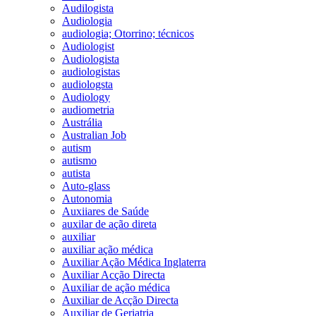
Audilogista
Audiologia
audiologia; Otorrino; técnicos
Audiologist
Audiologista
audiologistas
audiologsta
Audiology
audiometria
Austrália
Australian Job
autism
autismo
autista
Auto-glass
Autonomia
Auxiiares de Saúde
auxilar de ação direta
auxiliar
auxiliar ação médica
Auxiliar Ação Médica Inglaterra
Auxiliar Acção Directa
Auxiliar de ação médica
Auxiliar de Acção Directa
Auxiliar de Geriatria