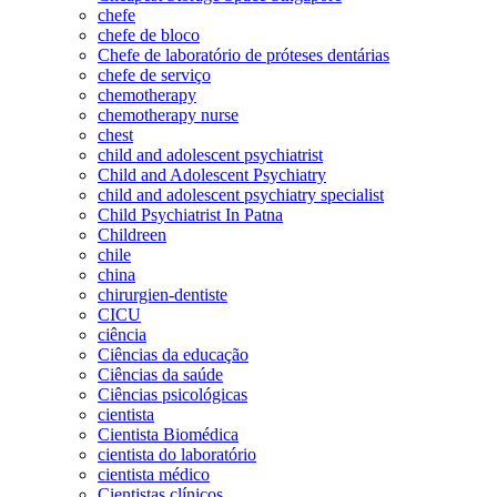
chefe
chefe de bloco
Chefe de laboratório de próteses dentárias
chefe de serviço
chemotherapy
chemotherapy nurse
chest
child and adolescent psychiatrist
Child and Adolescent Psychiatry
child and adolescent psychiatry specialist
Child Psychiatrist In Patna
Childreen
chile
china
chirurgien-dentiste
CICU
ciência
Ciências da educação
Ciências da saúde
Ciências psicológicas
cientista
Cientista Biomédica
cientista do laboratório
cientista médico
Cientistas clínicos