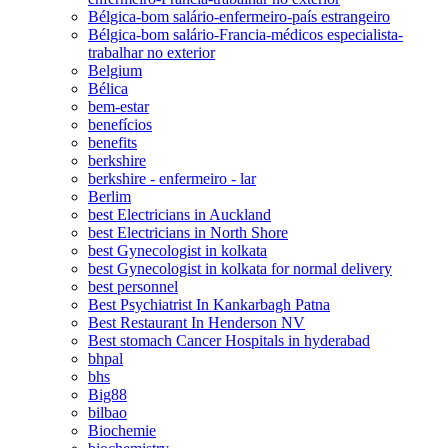
Bélgica-bom salário-enfermeiro-país estrangeiro
Bélgica-bom salário-Francia-médicos especialista-
trabalhar no exterior
Belgium
Bélica
bem-estar
benefícios
benefits
berkshire
berkshire - enfermeiro - lar
Berlim
best Electricians in Auckland
best Electricians in North Shore
best Gynecologist in kolkata
best Gynecologist in kolkata for normal delivery
best personnel
Best Psychiatrist In Kankarbagh Patna
Best Restaurant In Henderson NV
Best stomach Cancer Hospitals in hyderabad
bhpal
bhs
Big88
bilbao
Biochemie