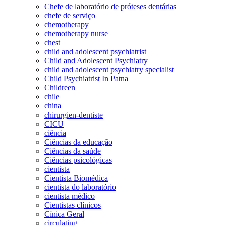
Chefe de laboratório de próteses dentárias
chefe de serviço
chemotherapy
chemotherapy nurse
chest
child and adolescent psychiatrist
Child and Adolescent Psychiatry
child and adolescent psychiatry specialist
Child Psychiatrist In Patna
Childreen
chile
china
chirurgien-dentiste
CICU
ciência
Ciências da educação
Ciências da saúde
Ciências psicológicas
cientista
Cientista Biomédica
cientista do laboratório
cientista médico
Cientistas clínicos
Cínica Geral
circulating