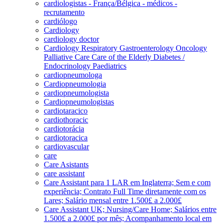
cardiologistas - França/Bélgica - médicos -
recrutamento
cardiólogo
Cardiology
cardiology doctor
Cardiology Respiratory Gastroenterology Oncology
Palliative Care Care of the Elderly Diabetes /
Endocrinology Paediatrics
cardiopneumologa
Cardiopneumologia
cardiopneumologista
Cardiopneumologistas
cardiotaracico
cardiothoracic
cardiotorácia
cardiotoracica
cardiovascular
care
Care Asistants
care assistant
Care Assistant para 1 LAR em Inglaterra; Sem e com
experiência; Contrato Full Time diretamente com os
Lares; Salário mensal entre 1.500£ a 2.000£
Care Assistant UK; Nursing/Care Home; Salários entre
1.500£ a 2.000£ por mês; Acompanhamento local em