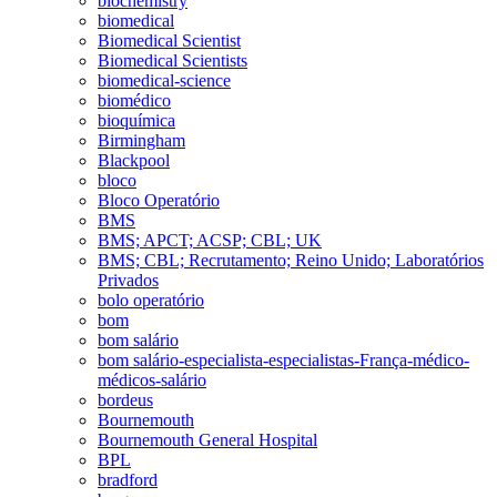
biochemistry
biomedical
Biomedical Scientist
Biomedical Scientists
biomedical-science
biomédico
bioquímica
Birmingham
Blackpool
bloco
Bloco Operatório
BMS
BMS; APCT; ACSP; CBL; UK
BMS; CBL; Recrutamento; Reino Unido; Laboratórios
Privados
bolo operatório
bom
bom salário
bom salário-especialista-especialistas-França-médico-
médicos-salário
bordeus
Bournemouth
Bournemouth General Hospital
BPL
bradford