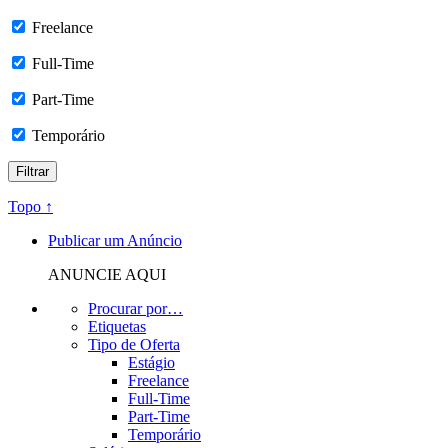
Freelance
Full-Time
Part-Time
Temporário
Topo ↑
Publicar um Anúncio
ANUNCIE AQUI
Procurar por…
Etiquetas
Tipo de Oferta
Estágio
Freelance
Full-Time
Part-Time
Temporário