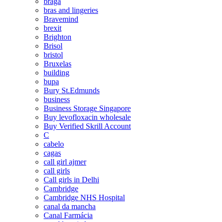
braga
bras and lingeries
Bravemind
brexit
Brighton
Brisol
bristol
Bruxelas
building
bupa
Bury St.Edmunds
business
Business Storage Singapore
Buy levofloxacin wholesale
Buy Verified Skrill Account
C
cabelo
cagas
call girl ajmer
call girls
Call girls in Delhi
Cambridge
Cambridge NHS Hospital
canal da mancha
Canal Farmácia