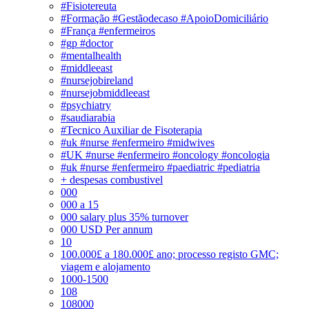
#Fisiotereuta
#Formação #Gestãodecaso #ApoioDomiciliário
#França #enfermeiros
#gp #doctor
#mentalhealth
#middleeast
#nursejobireland
#nursejobmiddleeast
#psychiatry
#saudiarabia
#Tecnico Auxiliar de Fisoterapia
#uk #nurse #enfermeiro #midwives
#UK #nurse #enfermeiro #oncology #oncologia
#uk #nurse #enfermeiro #paediatric #pediatria
+ despesas combustivel
000
000 a 15
000 salary plus 35% turnover
000 USD Per annum
10
100.000£ a 180.000£ ano; processo registo GMC;
viagem e alojamento
1000-1500
108
108000