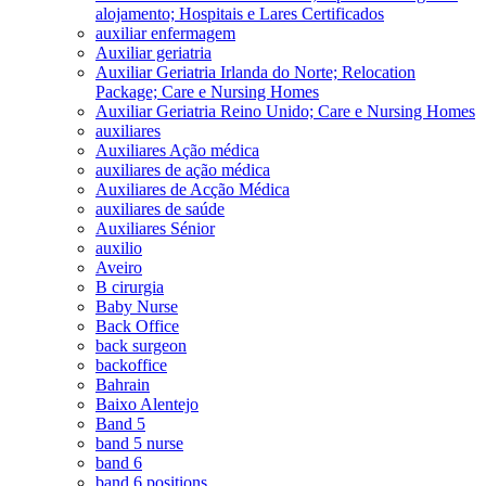
alojamento; Hospitais e Lares Certificados
auxiliar enfermagem
Auxiliar geriatria
Auxiliar Geriatria Irlanda do Norte; Relocation
Package; Care e Nursing Homes
Auxiliar Geriatria Reino Unido; Care e Nursing Homes
auxiliares
Auxiliares Ação médica
auxiliares de ação médica
Auxiliares de Acção Médica
auxiliares de saúde
Auxiliares Sénior
auxilio
Aveiro
B cirurgia
Baby Nurse
Back Office
back surgeon
backoffice
Bahrain
Baixo Alentejo
Band 5
band 5 nurse
band 6
band 6 positions