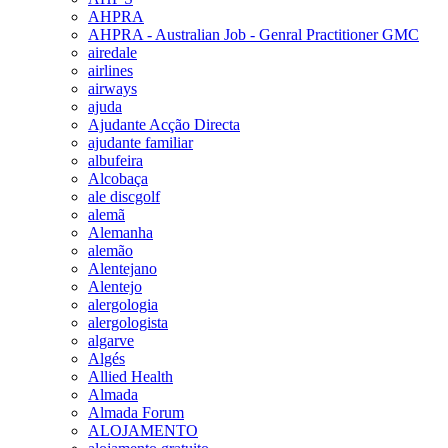
AHPRA
AHPRA - Australian Job - Genral Practitioner GMC
airedale
airlines
airways
ajuda
Ajudante Acção Directa
ajudante familiar
albufeira
Alcobaça
ale discgolf
alemã
Alemanha
alemão
Alentejano
Alentejo
alergologia
alergologista
algarve
Algés
Allied Health
Almada
Almada Forum
ALOJAMENTO