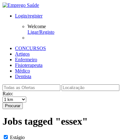
Login/register
Welcome
Ligar/Registo
CONCURSOS
Artigos
Enfermeiro
Fisioterapeuta
Médico
Dentista
Raio:
Procurar
Jobs tagged "essex"
Estágio