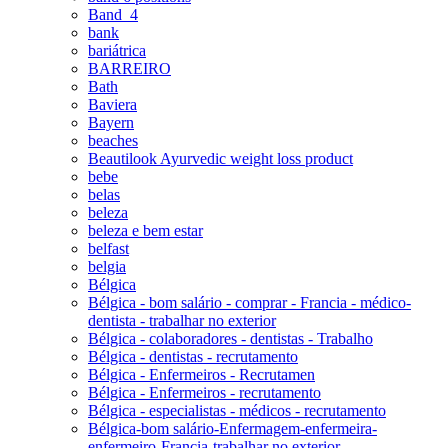
Band_4
bank
bariátrica
BARREIRO
Bath
Baviera
Bayern
beaches
Beautilook Ayurvedic weight loss product
bebe
belas
beleza
beleza e bem estar
belfast
belgia
Bélgica
Bélgica - bom salário - comprar - Francia - médico-
dentista - trabalhar no exterior
Bélgica - colaboradores - dentistas - Trabalho
Bélgica - dentistas - recrutamento
Bélgica - Enfermeiros - Recrutamen
Bélgica - Enfermeiros - recrutamento
Bélgica - especialistas - médicos - recrutamento
Bélgica-bom salário-Enfermagem-enfermeira-
enfermeiro-Francia-trabalhar no exterior