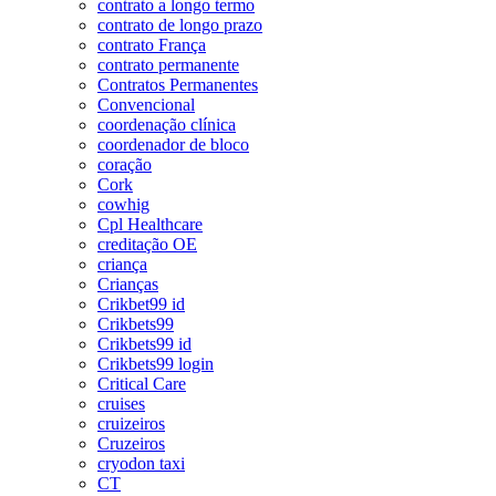
contrato a longo termo
contrato de longo prazo
contrato França
contrato permanente
Contratos Permanentes
Convencional
coordenação clínica
coordenador de bloco
coração
Cork
cowhig
Cpl Healthcare
creditação OE
criança
Crianças
Crikbet99 id
Crikbets99
Crikbets99 id
Crikbets99 login
Critical Care
cruises
cruizeiros
Cruzeiros
cryodon taxi
CT