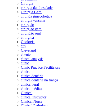
Cirurgia
cirurgia da obesidade
Cirurgia Geral
cirurgia ginécológica
cirurgia vascular
cirurgião
cirurgião geral
cirurgião oral
cirurgica
Citologia
city
Cleveland
cliente
clincal analysis
clinic
Clinic Practice Facilitators
clinica
clinica dentária
clinica dentaria na frança
clínica geral
clínica médica
Clinical
clinical instructor
Clinical Nurse
Clinical Pathology