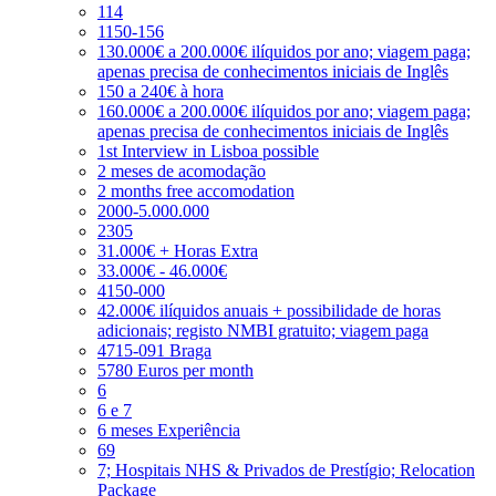
114
1150-156
130.000€ a 200.000€ ilíquidos por ano; viagem paga;
apenas precisa de conhecimentos iniciais de Inglês
150 a 240€ à hora
160.000€ a 200.000€ ilíquidos por ano; viagem paga;
apenas precisa de conhecimentos iniciais de Inglês
1st Interview in Lisboa possible
2 meses de acomodação
2 months free accomodation
2000-5.000.000
2305
31.000€ + Horas Extra
33.000€ - 46.000€
4150-000
42.000€ ilíquidos anuais + possibilidade de horas
adicionais; registo NMBI gratuito; viagem paga
4715-091 Braga
5780 Euros per month
6
6 e 7
6 meses Experiência
69
7; Hospitais NHS & Privados de Prestígio; Relocation
Package