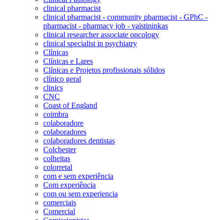
clinical pharmacist
clinical pharmacist - community pharmacist - GPhC -
pharmacist - pharmacy job - vaistininkas
clinical researcher associate oncology
clinical specialist in psychiatry
Clínicas
Clínicas e Lares
Clínicas e Projetos profissionais sólidos
clínico geral
clinics
CNC
Coast of England
coimbra
colaboradore
colaboradores
colaboradores dentistas
Colchester
colheitas
colorretal
com e sem experiência
Com experiência
com ou sem experiencia
comerciais
Comercial