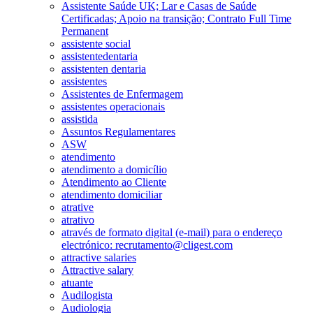
Assistente Saúde UK; Lar e Casas de Saúde
Certificadas; Apoio na transição; Contrato Full Time
Permanent
assistente social
assistentedentaria
assistenten dentaria
assistentes
Assistentes de Enfermagem
assistentes operacionais
assistida
Assuntos Regulamentares
ASW
atendimento
atendimento a domicílio
Atendimento ao Cliente
atendimento domiciliar
atrative
atrativo
através de formato digital (e-mail) para o endereço
electrónico: recrutamento@cligest.com
attractive salaries
Attractive salary
atuante
Audilogista
Audiologia