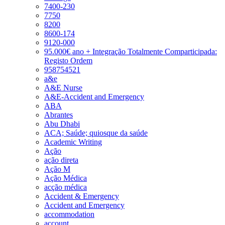
7400-230
7750
8200
8600-174
9120-000
95.000€ ano + Integração Totalmente Comparticipada:
Registo Ordem
958754521
a&e
A&E Nurse
A&E-Accident and Emergency
ABA
Abrantes
Abu Dhabi
ACA; Saúde; quiosque da saúde
Academic Writing
Ação
ação direta
Ação M
Ação Médica
acção médica
Accident & Emergency
Accident and Emergency
accommodation
account