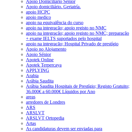
Apoio Domiciliário Sénior
Apoio domiciliário. Geriatría.
apoio HCPC
apoio medico
apoio na equivalência do curso
apoio na integração; apoio registo no NMC
apoio na integração; apoio registo no NMC; preparação
+ exame IELTS suportados pelo hospital
apoio na integração; Hospital Privado de prestígio
Apoio no Alojamento
Apoio Sénior
Apotek Online
Apotek Terpercaya
APPLYING
Arabia
Arábia Saudita
Arábia Saudita Hospitais de Prestígio; Registo Gratuito;
36.000€ a 60.000€ Líquidos por Ano
areas
arredores de Londres
ARS
ARSLVT
ARSLVT Ortopedia
Artas
As candidaturas devem ser enviadas para