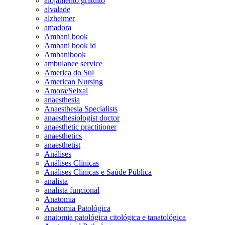
alojamento gratuito
alvalade
alzheimer
amadora
Ambani book
Ambani book id
Ambanibook
ambulance service
America do Sul
American Nursing
Amora/Seixal
anaesthesia
Anaesthesia Specialists
anaesthesiologist doctor
anaesthetic practitioner
anaesthetics
anaesthetist
Análises
Análises Clínicas
Análises Clinicas e Saúde Pública
analista
analista funcional
Anatomia
Anatomia Patológica
anatomia patológica citológica e tanatológica