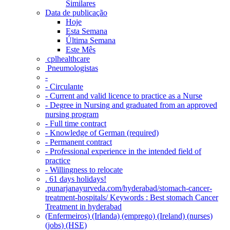
Similares
Data de publicação
Hoje
Esta Semana
Última Semana
Este Mês
‎ cplhealthcare‬
Pneumologistas
-
- Circulante
- Current and valid licence to practice as a Nurse
- Degree in Nursing and graduated from an approved
nursing program
- Full time contract
- Knowledge of German (required)
- Permanent contract
- Professional experience in the intended field of
practice
- Willingness to relocate
. 61 days holidays!
.punarjanayurveda.com/hyderabad/stomach-cancer-
treatment-hospitals/ Keywords : Best stomach Cancer
Treatment in hyderabad
(Enfermeiros) (Irlanda) (emprego) (Ireland) (nurses)
(jobs) (HSE)