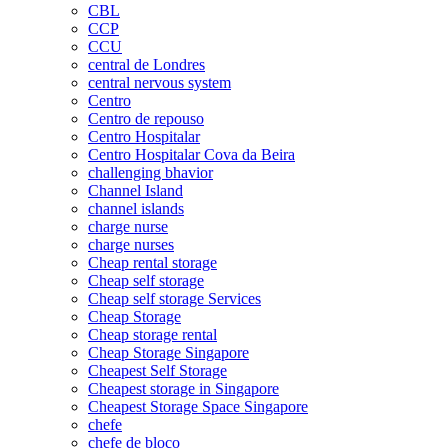
CBL
CCP
CCU
central de Londres
central nervous system
Centro
Centro de repouso
Centro Hospitalar
Centro Hospitalar Cova da Beira
challenging bhavior
Channel Island
channel islands
charge nurse
charge nurses
Cheap rental storage
Cheap self storage
Cheap self storage Services
Cheap Storage
Cheap storage rental
Cheap Storage Singapore
Cheapest Self Storage
Cheapest storage in Singapore
Cheapest Storage Space Singapore
chefe
chefe de bloco