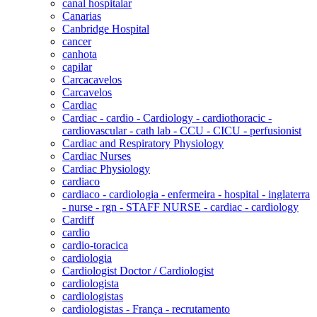
canal hospitalar
Canarias
Canbridge Hospital
cancer
canhota
capilar
Carcacavelos
Carcavelos
Cardiac
Cardiac - cardio - Cardiology - cardiothoracic -
cardiovascular - cath lab - CCU - CICU - perfusionist
Cardiac and Respiratory Physiology
Cardiac Nurses
Cardiac Physiology
cardiaco
cardiaco - cardiologia - enfermeira - hospital - inglaterra
- nurse - rgn - STAFF NURSE - cardiac - cardiology
Cardiff
cardio
cardio-toracica
cardiologia
Cardiologist Doctor / Cardiologist
cardiologista
cardiologistas
cardiologistas - França - recrutamento