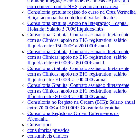
Council; Integração em rede de clínicas de prestígio
com parceria com o NHS; evolução na carreia
Consultoria gratuita registo do curso na Cruz Vermelha
Suíça; acompanhamento local; várias cidades
Consultoria gratuita; Apoio na Integração; Hospital
Holanda; Salário 3.700€ Ilíquidos/mês
Consultoria Gratuita; Contrato assinado diretamente
com as Clínicas; apoio no BIG registration; salário
Ilíquido entre 150.000€ a 200.000€ anual
Consultoria Gratuita; Contrato assinado diretamente
com as Clínicas; apoio no BIG registration; salário
Ilíquido entre 60.000€ a 80.000€ anual
Consultoria Gratuita; Contrato assinado diretamente
com as Clínicas; apoio no BIG registration; salário
Ilíquido entre 70.000€ a 100.000€ anual
Consultoria Gratuita; Contrato assinado diretamente
com as Clínicas; apoio no BIG registration; salário
Ilíquido entre 80.000€ a 100.000€ anual
Consultoria no Registo na Ordem (BIG); Salário anual
entre 70.000€ a 100.000€; Consultoria gratuita
Consultoria Registo na Ordem Enfermeiros na
Alemanha
Consultorio
consultorios privados
consumiveis clínicos