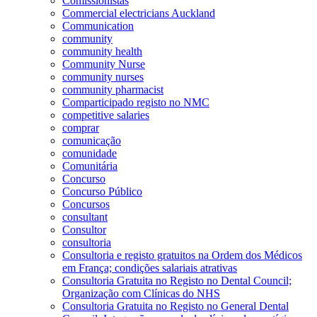
Comissionistas
Commercial electricians Auckland
Communication
community
community health
Community Nurse
community nurses
community pharmacist
Comparticipado registo no NMC
competitive salaries
comprar
comunicação
comunidade
Comunitária
Concurso
Concurso Público
Concursos
consultant
Consultor
consultoria
Consultoria e registo gratuitos na Ordem dos Médicos
em França; condições salariais atrativas
Consultoria Gratuita no Registo no Dental Council;
Organização com Clínicas do NHS
Consultoria Gratuita no Registo no General Dental