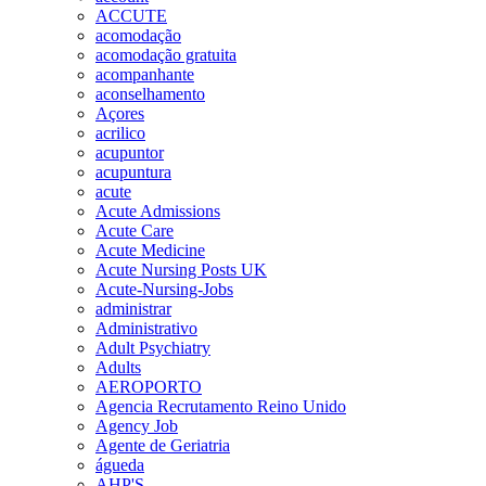
ACCUTE
acomodação
acomodação gratuita
acompanhante
aconselhamento
Açores
acrilico
acupuntor
acupuntura
acute
Acute Admissions
Acute Care
Acute Medicine
Acute Nursing Posts UK
Acute-Nursing-Jobs
administrar
Administrativo
Adult Psychiatry
Adults
AEROPORTO
Agencia Recrutamento Reino Unido
Agency Job
Agente de Geriatria
águeda
AHP'S