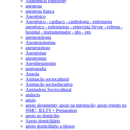
Anatomical Pathology
anestesia
anestesia frança
Anestésico
Anestésico - cardiaco - cardiologia - enfermeira
anestésico - enfermeiras - entrevista Skype - esfrega -
hospital - instrumentador - nhs - rgn
anestesiologia
Anestesiologista
anestesiologo
Anestesista
anestesistas
Anesthesiologist
angiografia
Angola
Animação sociocultural
Animação socioeducativa
Animadora Sociocultural
anúncio
apoio
apoio alojamento; apoio na integração; apoio registo no
NMC; IELTS + Preparation
apoio ao domicilio
Apoio domiciliário
apoio domiciliário a idosos