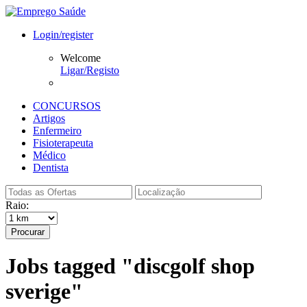
Login/register
Welcome
Ligar/Registo
CONCURSOS
Artigos
Enfermeiro
Fisioterapeuta
Médico
Dentista
Raio:
Procurar
Jobs tagged "discgolf shop
sverige"