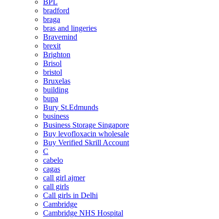
BPL
bradford
braga
bras and lingeries
Bravemind
brexit
Brighton
Brisol
bristol
Bruxelas
building
bupa
Bury St.Edmunds
business
Business Storage Singapore
Buy levofloxacin wholesale
Buy Verified Skrill Account
C
cabelo
cagas
call girl ajmer
call girls
Call girls in Delhi
Cambridge
Cambridge NHS Hospital