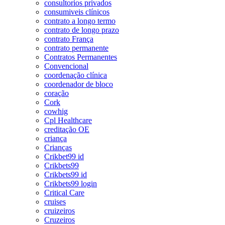
consultorios privados
consumiveis clínicos
contrato a longo termo
contrato de longo prazo
contrato França
contrato permanente
Contratos Permanentes
Convencional
coordenação clínica
coordenador de bloco
coração
Cork
cowhig
Cpl Healthcare
creditação OE
criança
Crianças
Crikbet99 id
Crikbets99
Crikbets99 id
Crikbets99 login
Critical Care
cruises
cruizeiros
Cruzeiros