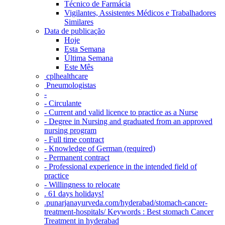
Técnico de Farmácia
Vigilantes, Assistentes Médicos e Trabalhadores
Similares
Data de publicação
Hoje
Esta Semana
Última Semana
Este Mês
‎ cplhealthcare‬
Pneumologistas
-
- Circulante
- Current and valid licence to practice as a Nurse
- Degree in Nursing and graduated from an approved
nursing program
- Full time contract
- Knowledge of German (required)
- Permanent contract
- Professional experience in the intended field of
practice
- Willingness to relocate
. 61 days holidays!
.punarjanayurveda.com/hyderabad/stomach-cancer-
treatment-hospitals/ Keywords : Best stomach Cancer
Treatment in hyderabad