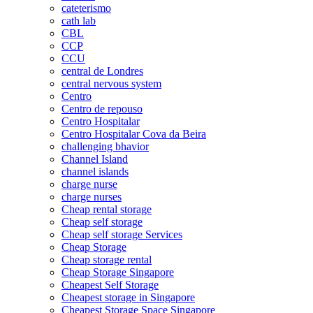
cateterismo
cath lab
CBL
CCP
CCU
central de Londres
central nervous system
Centro
Centro de repouso
Centro Hospitalar
Centro Hospitalar Cova da Beira
challenging bhavior
Channel Island
channel islands
charge nurse
charge nurses
Cheap rental storage
Cheap self storage
Cheap self storage Services
Cheap Storage
Cheap storage rental
Cheap Storage Singapore
Cheapest Self Storage
Cheapest storage in Singapore
Cheapest Storage Space Singapore