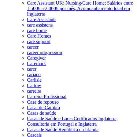
Care Assistant UK; Nursing/Care Home; Salários entre
1.500£ a 2.000£ por mês; Acompanhamento local em
Inglaterra
Care Assistants
care assistens
care home
Care Homes
care support
career
career progression
Caregiver
Caremark
carer
cariaco
Carlisle
Carlow
carreira
Carreira Profissional
Casa de repouso
Casal de Cambra
Casas de saúde
Casas de Saúde e Lares Certificados Inglaterra;
Consultoria em Portugal e Inglaterra
Casas de Saúde República da Irlanda
Cascais