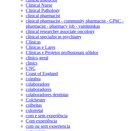
Clinical Nurse
Clinical Pathology
clinical pharmacist
clinical pharmacist - community pharmacist - GPhC -
pharmacist - pharmacy job - vaistininkas
clinical researcher associate oncology
clinical specialist in psychiatry
Clínicas
Clínicas e Lares
Clínicas e Projetos profissionais sólidos
clínico geral
clinics
CNC
Coast of England
coimbra
colaboradore
colaboradores
colaboradores dentistas
Colchester
colheitas
colorretal
com e sem experiência
Com experiência
com ou sem experiencia