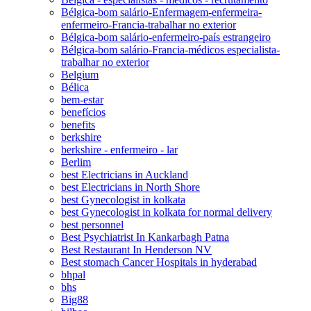
Bélgica-bom salário-Enfermagem-enfermeira-
enfermeiro-Francia-trabalhar no exterior
Bélgica-bom salário-enfermeiro-país estrangeiro
Bélgica-bom salário-Francia-médicos especialista-
trabalhar no exterior
Belgium
Bélica
bem-estar
benefícios
benefits
berkshire
berkshire - enfermeiro - lar
Berlim
best Electricians in Auckland
best Electricians in North Shore
best Gynecologist in kolkata
best Gynecologist in kolkata for normal delivery
best personnel
Best Psychiatrist In Kankarbagh Patna
Best Restaurant In Henderson NV
Best stomach Cancer Hospitals in hyderabad
bhpal
bhs
Big88