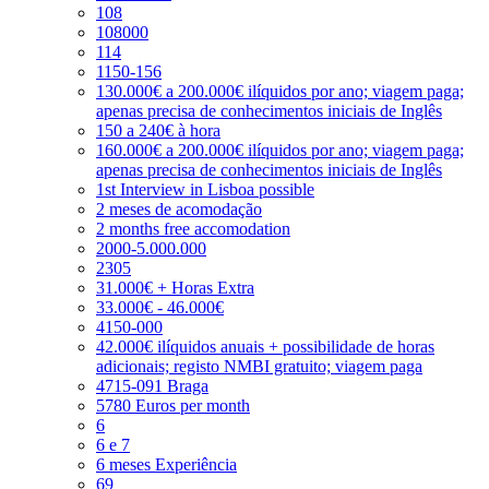
108
108000
114
1150-156
130.000€ a 200.000€ ilíquidos por ano; viagem paga;
apenas precisa de conhecimentos iniciais de Inglês
150 a 240€ à hora
160.000€ a 200.000€ ilíquidos por ano; viagem paga;
apenas precisa de conhecimentos iniciais de Inglês
1st Interview in Lisboa possible
2 meses de acomodação
2 months free accomodation
2000-5.000.000
2305
31.000€ + Horas Extra
33.000€ - 46.000€
4150-000
42.000€ ilíquidos anuais + possibilidade de horas
adicionais; registo NMBI gratuito; viagem paga
4715-091 Braga
5780 Euros per month
6
6 e 7
6 meses Experiência
69