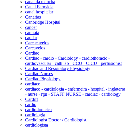
canal da mancha
Canal Farmácia
canal hospitalar
Canarias
Canbridge Hospital
cancer
canhota
capilar
Carcacavelos
Carcavelos
Cardiac
Cardiac - cardio - Cardiology - cardiothoracic -
cardiovascular - cath lab - CCU - CICU - perfusionist
Cardiac and Respiratory Physiology
Cardiac Nurses
Cardiac Physiology
cardiaco
cardiaco - cardiologia - enfermeira - hospital - inglaterra
- nurse - rgn - STAFF NURSE - cardiac - cardiology
Cardiff
cardio
cardio-toracica
cardiologia
Cardiologist Doctor / Cardiologist
cardiologista