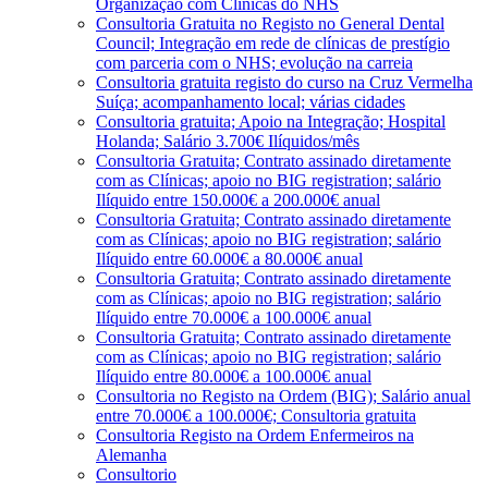
Organização com Clínicas do NHS
Consultoria Gratuita no Registo no General Dental
Council; Integração em rede de clínicas de prestígio
com parceria com o NHS; evolução na carreia
Consultoria gratuita registo do curso na Cruz Vermelha
Suíça; acompanhamento local; várias cidades
Consultoria gratuita; Apoio na Integração; Hospital
Holanda; Salário 3.700€ Ilíquidos/mês
Consultoria Gratuita; Contrato assinado diretamente
com as Clínicas; apoio no BIG registration; salário
Ilíquido entre 150.000€ a 200.000€ anual
Consultoria Gratuita; Contrato assinado diretamente
com as Clínicas; apoio no BIG registration; salário
Ilíquido entre 60.000€ a 80.000€ anual
Consultoria Gratuita; Contrato assinado diretamente
com as Clínicas; apoio no BIG registration; salário
Ilíquido entre 70.000€ a 100.000€ anual
Consultoria Gratuita; Contrato assinado diretamente
com as Clínicas; apoio no BIG registration; salário
Ilíquido entre 80.000€ a 100.000€ anual
Consultoria no Registo na Ordem (BIG); Salário anual
entre 70.000€ a 100.000€; Consultoria gratuita
Consultoria Registo na Ordem Enfermeiros na
Alemanha
Consultorio