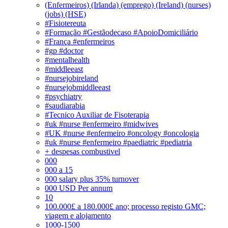
(Enfermeiros) (Irlanda) (emprego) (Ireland) (nurses)
(jobs) (HSE)
#Fisiotereuta
#Formação #Gestãodecaso #ApoioDomiciliário
#França #enfermeiros
#gp #doctor
#mentalhealth
#middleeast
#nursejobireland
#nursejobmiddleeast
#psychiatry
#saudiarabia
#Tecnico Auxiliar de Fisoterapia
#uk #nurse #enfermeiro #midwives
#UK #nurse #enfermeiro #oncology #oncologia
#uk #nurse #enfermeiro #paediatric #pediatria
+ despesas combustivel
000
000 a 15
000 salary plus 35% turnover
000 USD Per annum
10
100.000£ a 180.000£ ano; processo registo GMC;
viagem e alojamento
1000-1500