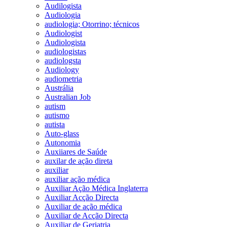
Audilogista
Audiologia
audiologia; Otorrino; técnicos
Audiologist
Audiologista
audiologistas
audiologsta
Audiology
audiometria
Austrália
Australian Job
autism
autismo
autista
Auto-glass
Autonomia
Auxiiares de Saúde
auxilar de ação direta
auxiliar
auxiliar ação médica
Auxiliar Ação Médica Inglaterra
Auxiliar Acção Directa
Auxiliar de ação médica
Auxiliar de Acção Directa
Auxiliar de Geriatria