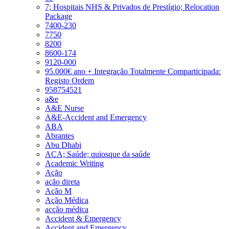
7; Hospitais NHS & Privados de Prestígio; Relocation
Package
7400-230
7750
8200
8600-174
9120-000
95.000€ ano + Integração Totalmente Comparticipada:
Registo Ordem
958754521
a&e
A&E Nurse
A&E-Accident and Emergency
ABA
Abrantes
Abu Dhabi
ACA; Saúde; quiosque da saúde
Academic Writing
Ação
ação direta
Ação M
Ação Médica
acção médica
Accident & Emergency
Accident and Emergency