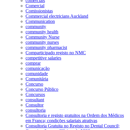
comerciais
Comercial
Comissionistas
Commercial electricians Auckland
Communication
community
community health
Community Nurse
community nurses
community pharmacist
Comparticipado registo no NMC
competitive salaries
comprar
comunicação
comunidade
Comunitária
Concurso
Concurso Público
Concursos
consultant
Consultor
consultoria
Consultoria e registo gratuitos na Ordem dos Médicos
em França; condições salariais atrativas
Consultoria Gratuita no Registo no Dental Council;