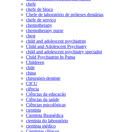
chefe
chefe de bloco
Chefe de laboratório de próteses dentárias
chefe de serviço
chemotherapy
chemotherapy nurse
chest
child and adolescent psychiatrist
Child and Adolescent Psychiatry
child and adolescent psychiatry specialist
Child Psychiatrist In Patna
Childreen
chile
china
chirurgien-dentiste
CICU
ciência
Ciências da educação
Ciências da saúde
Ciências psicológicas
cientista
Cientista Biomédica
cientista do laboratório
cientista médico
Cientistas clínicos