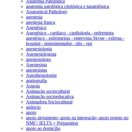
Anatomia Patológica
anatomia patológica citológica e tanatológica
Anatomical Pathology
anestesia
anestesia frança
Anestésico
Anestésico - cardiaco - cardiologia - enfermeira
anestésico - enfermeiras - entrevista Skype - esfrega -
hospital - instrumentador - nhs - rgn
anestesiologia
Anestesiologista
anestesiologo
Anestesista
anestesistas
Anesthesiologist
angiografia
Angola
Animação sociocultural
Animação socioeducativa
Animadora Sociocultural
anúncio
apoio
apoio alojamento; apoio na integração; apoio registo no
NMC; IELTS + Preparation
apoio ao domicilio