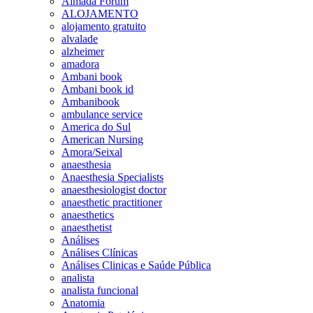
Almada Forum
ALOJAMENTO
alojamento gratuito
alvalade
alzheimer
amadora
Ambani book
Ambani book id
Ambanibook
ambulance service
America do Sul
American Nursing
Amora/Seixal
anaesthesia
Anaesthesia Specialists
anaesthesiologist doctor
anaesthetic practitioner
anaesthetics
anaesthetist
Análises
Análises Clínicas
Análises Clinicas e Saúde Pública
analista
analista funcional
Anatomia