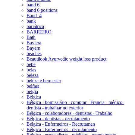
band 6
band 6 positions
Band_4
bank
bariátrica
BARREIRO
Bath
Baviera
Bayern
beaches
Beautilook Ayurvedic weight loss product
bebe
belas
beleza
beleza e bem estar
belfast
belgia
Bélgica
Bélgica - bom salário - comprar - Francia - médico-
dentista - trabalhar no exterior
Bélgica - colaboradores - dentistas - Trabalho
Bélgica - dentistas - recrutamento
Bélgica - Enfermeiros - Recrutamen
Bélgica - Enfermeiros - recrutamento
Bélgica - especialistas - médicos - recrutamento