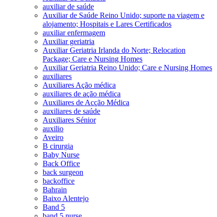
auxiliar de saúde
Auxiliar de Saúde Reino Unido; suporte na viagem e
alojamento; Hospitais e Lares Certificados
auxiliar enfermagem
Auxiliar geriatria
Auxiliar Geriatria Irlanda do Norte; Relocation
Package; Care e Nursing Homes
Auxiliar Geriatria Reino Unido; Care e Nursing Homes
auxiliares
Auxiliares Ação médica
auxiliares de ação médica
Auxiliares de Acção Médica
auxiliares de saúde
Auxiliares Sénior
auxilio
Aveiro
B cirurgia
Baby Nurse
Back Office
back surgeon
backoffice
Bahrain
Baixo Alentejo
Band 5
band 5 nurse