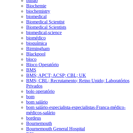
bilbao
Biochemie
biochemistry
biomedical
Biomedical Scientist
Biomedical Scientists
biomedical-science
biomédico
bioquímica
Birmingham
Blackpool
bloco
Bloco Operatório
BMS
BMS; APCT; ACSP; CBL; UK
BMS; CBL; Recrutamento; Reino Unido; Laboratórios
Privados
bolo operatório
bom
bom salário
bom salário-especialista-especialistas-França-médico-
médicos-salário
bordeus
Bournemouth
Bournemouth General Hospital