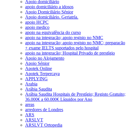
Apoio domiciliário
apoio domiciliário a idosos
Apoio Domiciliário Sénior
Apoio domiciliário. Geriatría.
apoio HCPC
apoio medico
apoio na equivalência do curso
apoio na integração; apoio registo no NMC
apoio na integração; apoio registo no NMC; preparação
+ exame IELTS suportados pelo hospital
apoio na integração; Hospital Privado de prestígio
Apoio no Alojamento
Apoio Sénior
Apotek Online
Apotek Terpercaya
APPLYING
Arabia
Arábia Saudita
Arábia Saudita Hospitais de Prestígio; Registo Gratuito;
36.000€ a 60.000€ Líquidos por Ano
areas
arredores de Londres
ARS
ARSLVT
ARSLVT Ortopedia