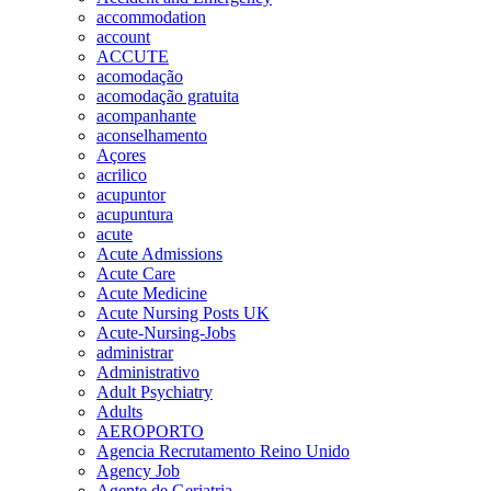
accommodation
account
ACCUTE
acomodação
acomodação gratuita
acompanhante
aconselhamento
Açores
acrilico
acupuntor
acupuntura
acute
Acute Admissions
Acute Care
Acute Medicine
Acute Nursing Posts UK
Acute-Nursing-Jobs
administrar
Administrativo
Adult Psychiatry
Adults
AEROPORTO
Agencia Recrutamento Reino Unido
Agency Job
Agente de Geriatria