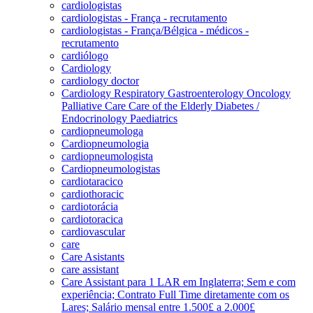
cardiologistas
cardiologistas - França - recrutamento
cardiologistas - França/Bélgica - médicos -
recrutamento
cardiólogo
Cardiology
cardiology doctor
Cardiology Respiratory Gastroenterology Oncology
Palliative Care Care of the Elderly Diabetes /
Endocrinology Paediatrics
cardiopneumologa
Cardiopneumologia
cardiopneumologista
Cardiopneumologistas
cardiotaracico
cardiothoracic
cardiotorácia
cardiotoracica
cardiovascular
care
Care Asistants
care assistant
Care Assistant para 1 LAR em Inglaterra; Sem e com
experiência; Contrato Full Time diretamente com os
Lares; Salário mensal entre 1.500£ a 2.000£