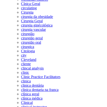
Cínica Geral
circulating
Cirurgia
cirurgia da obesidade
Cirurgia Geral
cirurgia ginécológica
cirurgia vascular
cirurgião
cirurgião geral
cirurgião oral
cirurgica
Citologia
city
Cleveland
cliente
clincal analysis
clinic
Clinic Practice Facilitators
clinica
clinica dentária
clinica dentaria na frança
clínica geral
clínica médica
Clinical
clinical instructor