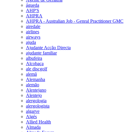
águeda
AHP'S
AHPRA
AHPRA - Australian Job - Genral Practitioner GMC
airedale
airlines
airways
ajuda
Ajudante Acção Directa
ajudante familiar
albufeira
Alcobaça
ale discgolf
alemã
Alemanha
alemão
Alentejano
Alentejo
alergologia
alergologista
algarve
Algés
Allied Health
Almada