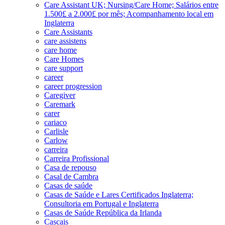
Care Assistant UK; Nursing/Care Home; Salários entre
1.500£ a 2.000£ por mês; Acompanhamento local em
Inglaterra
Care Assistants
care assistens
care home
Care Homes
care support
career
career progression
Caregiver
Caremark
carer
cariaco
Carlisle
Carlow
carreira
Carreira Profissional
Casa de repouso
Casal de Cambra
Casas de saúde
Casas de Saúde e Lares Certificados Inglaterra;
Consultoria em Portugal e Inglaterra
Casas de Saúde República da Irlanda
Cascais