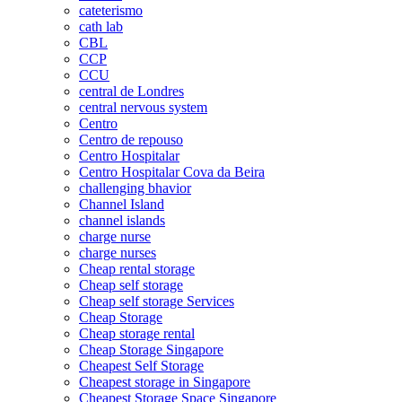
cateterismo
cath lab
CBL
CCP
CCU
central de Londres
central nervous system
Centro
Centro de repouso
Centro Hospitalar
Centro Hospitalar Cova da Beira
challenging bhavior
Channel Island
channel islands
charge nurse
charge nurses
Cheap rental storage
Cheap self storage
Cheap self storage Services
Cheap Storage
Cheap storage rental
Cheap Storage Singapore
Cheapest Self Storage
Cheapest storage in Singapore
Cheapest Storage Space Singapore