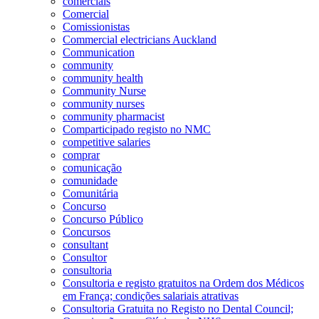
comerciais
Comercial
Comissionistas
Commercial electricians Auckland
Communication
community
community health
Community Nurse
community nurses
community pharmacist
Comparticipado registo no NMC
competitive salaries
comprar
comunicação
comunidade
Comunitária
Concurso
Concurso Público
Concursos
consultant
Consultor
consultoria
Consultoria e registo gratuitos na Ordem dos Médicos
em França; condições salariais atrativas
Consultoria Gratuita no Registo no Dental Council;