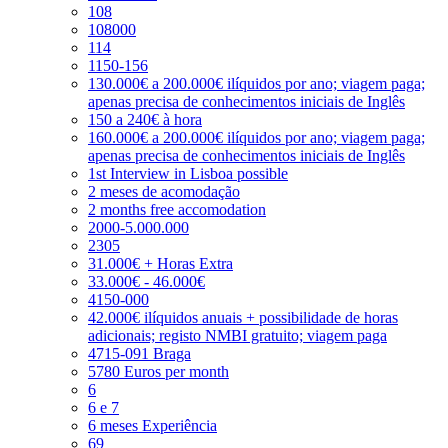
108
108000
114
1150-156
130.000€ a 200.000€ ilíquidos por ano; viagem paga;
apenas precisa de conhecimentos iniciais de Inglês
150 a 240€ à hora
160.000€ a 200.000€ ilíquidos por ano; viagem paga;
apenas precisa de conhecimentos iniciais de Inglês
1st Interview in Lisboa possible
2 meses de acomodação
2 months free accomodation
2000-5.000.000
2305
31.000€ + Horas Extra
33.000€ - 46.000€
4150-000
42.000€ ilíquidos anuais + possibilidade de horas
adicionais; registo NMBI gratuito; viagem paga
4715-091 Braga
5780 Euros per month
6
6 e 7
6 meses Experiência
69