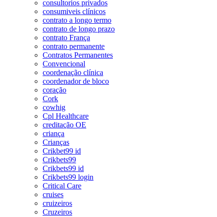
consultorios privados
consumiveis clínicos
contrato a longo termo
contrato de longo prazo
contrato França
contrato permanente
Contratos Permanentes
Convencional
coordenação clínica
coordenador de bloco
coração
Cork
cowhig
Cpl Healthcare
creditação OE
criança
Crianças
Crikbet99 id
Crikbets99
Crikbets99 id
Crikbets99 login
Critical Care
cruises
cruizeiros
Cruzeiros