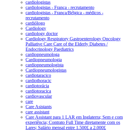
cardiologistas
cardiologistas - França - recrutamento
cardiologistas - França/Bélgica - médicos -
recrutamento
cardiólogo
Cardiology
cardiology doctor
Cardiology Respiratory Gastroenterology Oncology
Palliative Care Care of the Elderly Diabetes /
Endocrinology Paediatrics
cardiopneumologa
Cardiopneumologia
cardiopneumologista
Cardiopneumologistas
cardiotaracico
cardiothoracic
cardiotorácia
cardiotoracica
cardiovascular
care
Care Asistants
care assistant
Care Assistant para 1 LAR em Inglaterra; Sem e com
experiência; Contrato Full Time diretamente com os
Lares; Salário mensal entre 1.500£ a 2.000£