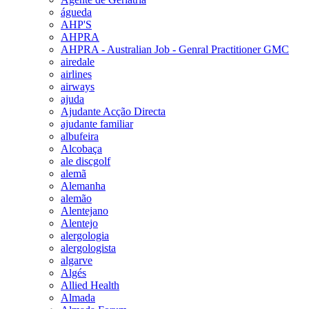
águeda
AHP'S
AHPRA
AHPRA - Australian Job - Genral Practitioner GMC
airedale
airlines
airways
ajuda
Ajudante Acção Directa
ajudante familiar
albufeira
Alcobaça
ale discgolf
alemã
Alemanha
alemão
Alentejano
Alentejo
alergologia
alergologista
algarve
Algés
Allied Health
Almada