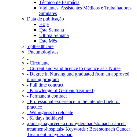
Técnico de Farmácia
Vigilantes, Assistentes Médicos e Trabalhadores
Similares
Data de publicação
Hoje
Esta Semana
Última Semana
Este Mês
‎ cplhealthcare‬
Pneumologistas
-
- Circulante
- Current and valid licence to practice as a Nurse
- Degree in Nursing and graduated from an approved
nursing program
- Full time contract
- Knowledge of German (required)
- Permanent contract
- Professional experience in the intended field of
practice
- Willingness to relocate
. 61 days holidays!
.punarjanayurveda.com/hyderabad/stomach-cancer-
treatment-hospitals/ Keywords : Best stomach Cancer
Treatment in hyderabad