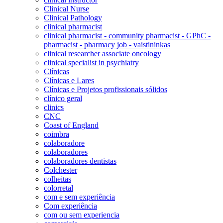
Clinical Nurse
Clinical Pathology
clinical pharmacist
clinical pharmacist - community pharmacist - GPhC -
pharmacist - pharmacy job - vaistininkas
clinical researcher associate oncology
clinical specialist in psychiatry
Clínicas
Clínicas e Lares
Clínicas e Projetos profissionais sólidos
clínico geral
clinics
CNC
Coast of England
coimbra
colaboradore
colaboradores
colaboradores dentistas
Colchester
colheitas
colorretal
com e sem experiência
Com experiência
com ou sem experiencia