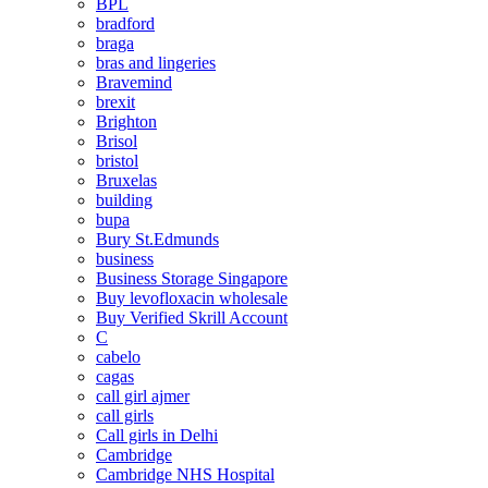
BPL
bradford
braga
bras and lingeries
Bravemind
brexit
Brighton
Brisol
bristol
Bruxelas
building
bupa
Bury St.Edmunds
business
Business Storage Singapore
Buy levofloxacin wholesale
Buy Verified Skrill Account
C
cabelo
cagas
call girl ajmer
call girls
Call girls in Delhi
Cambridge
Cambridge NHS Hospital