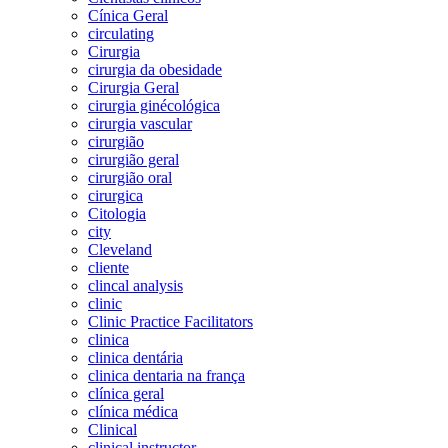
Cínica Geral
circulating
Cirurgia
cirurgia da obesidade
Cirurgia Geral
cirurgia ginécológica
cirurgia vascular
cirurgião
cirurgião geral
cirurgião oral
cirurgica
Citologia
city
Cleveland
cliente
clincal analysis
clinic
Clinic Practice Facilitators
clinica
clinica dentária
clinica dentaria na frança
clínica geral
clínica médica
Clinical
clinical instructor