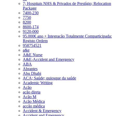
7; Hospitais NHS & Privados de Prestígio; Relocation
Package
7400-230
7750
8200
8600-174
9120-000
95.000€ ano + Integração Totalmente Comparticipada:
Registo Ordem
958754521
a&e
A&E Nurse
A&E-Accident and Emergency
ABA
Abrantes
Abu Dhabi
ACA; Saúde; quiosque da saúde
Academic Writing
Ação
ação direta
Ação M
Ação Médica
acção médica
Accident & Emergency
Accident and Emergency