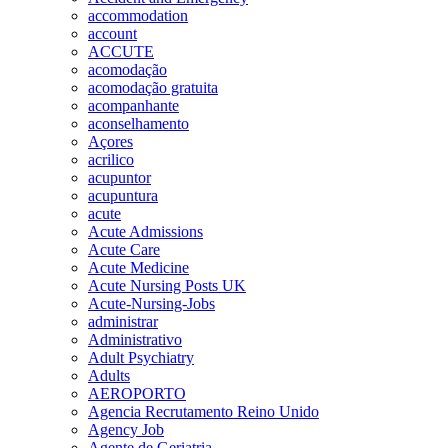
accommodation
account
ACCUTE
acomodação
acomodação gratuita
acompanhante
aconselhamento
Açores
acrilico
acupuntor
acupuntura
acute
Acute Admissions
Acute Care
Acute Medicine
Acute Nursing Posts UK
Acute-Nursing-Jobs
administrar
Administrativo
Adult Psychiatry
Adults
AEROPORTO
Agencia Recrutamento Reino Unido
Agency Job
Agente de Geriatria