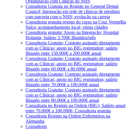
Organização com Clínicas do NHS
Consultoria Gratuita no Registo no General Dental
Council; Integração em rede de clínicas de prestígio
com parceria com o NHS; evolução na carreia
Consultoria gratuita registo do curso na Cruz Vermelha
Suíça; acompanhamento local; várias cidades
Consultoria gratuita; Apoio na Integração; Hospital
Holanda; Salário 3.700€ Ilíquidos/mês
Consultoria Gratuita; Contrato assinado diretamente
com as Clínicas; apoio no BIG registration; salário
Ilíquido entre 150.000€ a 200.000€ anual
Consultoria Gratuita; Contrato assinado diretamente
com as Clínicas; apoio no BIG registration; salário
Ilíquido entre 60.000€ a 80.000€ anual
Consultoria Gratuita; Contrato assinado diretamente
com as Clínicas; apoio no BIG registration; salário
Ilíquido entre 70.000€ a 100.000€ anual
Consultoria Gratuita; Contrato assinado diretamente
com as Clínicas; apoio no BIG registration; salário
Ilíquido entre 80.000€ a 100.000€ anual
Consultoria no Registo na Ordem (BIG); Salário anual
entre 70.000€ a 100.000€; Consultoria gratuita
Consultoria Registo na Ordem Enfermeiros na
Alemanha
Consultorio