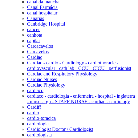
canal da mancha
Canal Farmácia
canal hospitalar
Canarias
Canbridge Hospital
cancer
canhota
capilar
Carcacavelos
Carcavelos
Cardiac
Cardiac - cardio - Cardiology - cardiothoracic -
cardiovascular - cath lab - CCU - CICU - perfusionist
Cardiac and Respiratory Physiology
Cardiac Nurses
Cardiac Physiology
cardiaco
cardiaco - cardiologia - enfermeira - hospital - inglaterra
- nurse - rgn - STAFF NURSE - cardiac - cardiology
Cardiff
cardio
cardio-toracica
cardiologia
Cardiologist Doctor / Cardiologist
cardiologista