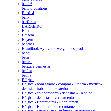
band 6
band 6 positions
Band_4
bank
bariátrica
BARREIRO
Bath
Baviera
Bayern
beaches
Beautilook Ayurvedic weight loss product
bebe
belas
beleza
beleza e bem estar
belfast
belgia
Bélgica
Bélgica - bom salário - comprar - Francia - médico-
dentista - trabalhar no exterior
Bélgica - colaboradores - dentistas - Trabalho
Bélgica - dentistas - recrutamento
Bélgica - Enfermeiros - Recrutamen
Bélgica - Enfermeiros - recrutamento
Bélgica - especialistas - médicos - recrutamento