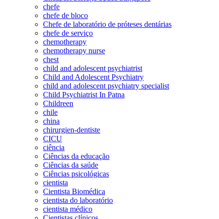
chefe
chefe de bloco
Chefe de laboratório de próteses dentárias
chefe de serviço
chemotherapy
chemotherapy nurse
chest
child and adolescent psychiatrist
Child and Adolescent Psychiatry
child and adolescent psychiatry specialist
Child Psychiatrist In Patna
Childreen
chile
china
chirurgien-dentiste
CICU
ciência
Ciências da educação
Ciências da saúde
Ciências psicológicas
cientista
Cientista Biomédica
cientista do laboratório
cientista médico
Cientistas clínicos