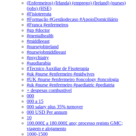
(Enfermeiros) (Irlanda) (emprego) (Ireland) (nurses)
(jobs) (HSE)
#Fisiotereuta
#Formação #Gestãodecaso #ApoioDomiciliário
#França #enfermeiros
#gp #doctor
#mentalhealth
#middleeast
#nursejobireland
#nursejobmiddleeast
#psychiatry
#saudiarabia
#Tecnico Auxiliar de Fisoterapia
#uk #nurse #enfermeiro #midwives
#UK #nurse #enfermeiro #oncology #oncologia
#uk #nurse #enfermeiro #paediatric #pediatria
+ despesas combustivel
000
000 a 15
000 salary plus 35% turnover
000 USD Per annum
10
100.000£ a 180.000£ ano; processo registo GMC;
viagem e alojamento
1000-1500