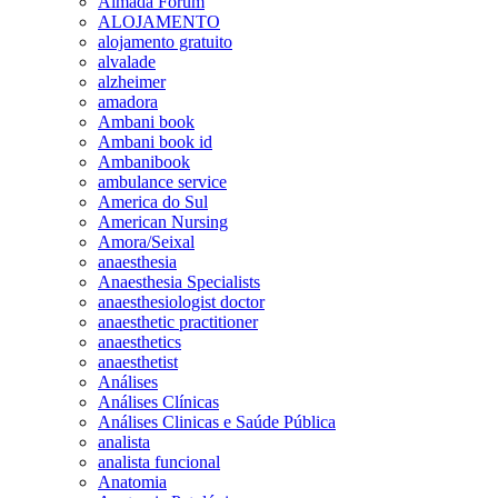
Almada Forum
ALOJAMENTO
alojamento gratuito
alvalade
alzheimer
amadora
Ambani book
Ambani book id
Ambanibook
ambulance service
America do Sul
American Nursing
Amora/Seixal
anaesthesia
Anaesthesia Specialists
anaesthesiologist doctor
anaesthetic practitioner
anaesthetics
anaesthetist
Análises
Análises Clínicas
Análises Clinicas e Saúde Pública
analista
analista funcional
Anatomia