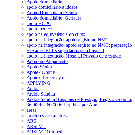
Apoio domiciliário
apoio domiciliário a idosos
Apoio Domiciliário Sénior
Apoio domiciliário. Geriatría.
apoio HCPC
apoio medico
apoio na equivalência do curso
apoio na integração; apoio registo no NMC
apoio na integração; apoio registo no NMC; preparação
+ exame IELTS suportados pelo hospital
apoio na integração; Hospital Privado de prestígio
Apoio no Alojamento
Apoio Sénior
Apotek Online
Apotek Terpercaya
APPLYING
Arabia
Arábia Saudita
Arábia Saudita Hospitais de Prestígio; Registo Gratuito;
36.000€ a 60.000€ Líquidos por Ano
areas
arredores de Londres
ARS
ARSLVT
ARSLVT Ortopedia