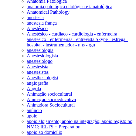
Anatomia Patológica
anatomia patológica citológica e tanatológica
Anatomical Pathology
anestesia
anestesia frança
Anestésico
Anestésico - cardiaco - cardiologia - enfermeira
anestésico - enfermeiras - entrevista Skype - esfrega -
hospital - instrumentador - nhs - rgn
anestesiologia
Anestesiologista
anestesiologo
Anestesista
anestesistas
Anesthesiologist
angiografia
Angola
Animação sociocultural
Animação socioeducativa
Animadora Sociocultural
anúncio
apoio
apoio alojamento; apoio na integração; apoio registo no
NMC; IELTS + Preparation
apoio ao domicilio