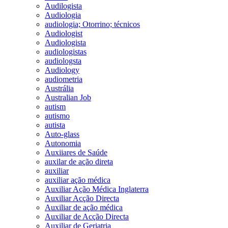
Audilogista
Audiologia
audiologia; Otorrino; técnicos
Audiologist
Audiologista
audiologistas
audiologsta
Audiology
audiometria
Austrália
Australian Job
autism
autismo
autista
Auto-glass
Autonomia
Auxiiares de Saúde
auxilar de ação direta
auxiliar
auxiliar ação médica
Auxiliar Ação Médica Inglaterra
Auxiliar Acção Directa
Auxiliar de ação médica
Auxiliar de Acção Directa
Auxiliar de Geriatria