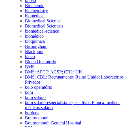
bilbao
Biochemie
biochemistry
biomedical
Biomedical Scientist
Biomedical Scientists
biomedical-science
biomédico
bioquímica
Birmingham
Blackpool
bloco
Bloco Operatório
BMS
BMS; APCT; ACSP; CBL; UK
BMS; CBL; Recrutamento; Reino Unido; Laboratórios
Privados
bolo operatório
bom
bom salário
bom salário-especialista-especialistas-França-médico-
médicos-salário
bordeus
Bournemouth
Bournemouth General Hospital