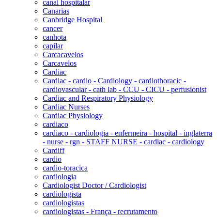
canal hospitalar
Canarias
Canbridge Hospital
cancer
canhota
capilar
Carcacavelos
Carcavelos
Cardiac
Cardiac - cardio - Cardiology - cardiothoracic -
cardiovascular - cath lab - CCU - CICU - perfusionist
Cardiac and Respiratory Physiology
Cardiac Nurses
Cardiac Physiology
cardiaco
cardiaco - cardiologia - enfermeira - hospital - inglaterra
- nurse - rgn - STAFF NURSE - cardiac - cardiology
Cardiff
cardio
cardio-toracica
cardiologia
Cardiologist Doctor / Cardiologist
cardiologista
cardiologistas
cardiologistas - França - recrutamento