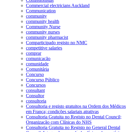
Comissionistas
Commercial electricians Auckland
Communication
community
community health
Community Nurse
community nurses
community pharmacist
Comparticipado registo no NMC
competitive salaries
comprar
comunicação
comunidade
Comunitária
Concurso
Concurso Público
Concursos
consultant
Consultor
consultoria
Consultoria e registo gratuitos na Ordem dos Médicos
em França; condições salariais atrativas
Consultoria Gratuita no Registo no Dental Council;
Organização com Clínicas do NHS
Consultoria Gratuita no Registo no General Dental