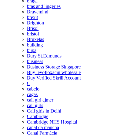
braga
bras and lingeries
Bravemind
brexit
Brighton
Brisol
bristol
Bruxelas
building
bupa
Bury St.Edmunds
business
Business Storage Singapore
Buy levofloxacin wholesale
Buy Verified Skrill Account
C
cabelo
cagas
call girl ajmer
call girls
Call girls in Delhi
Cambridge
Cambridge NHS Hospital
canal da mancha
Canal Farmácia