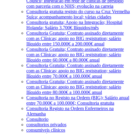
Council; Integração em rede de clínicas de prestígio
com parceria com o NHS; evolução na carreia
Consultoria gratuita registo do curso na Cruz Vermelha
Suíça; acompanhamento local; várias cidades
Consultoria gratuita; Apoio na Integração; Hospital
Holanda; Salário 3.700€ Ilíquidos/mês
Consultoria Gratuita; Contrato assinado diretamente
com as Clínicas; apoio no BIG registration; salário
Ilíquido entre 150.000€ a 200.000€ anual
Consultoria Gratuita; Contrato assinado diretamente
com as Clínicas; apoio no BIG registration; salário
Ilíquido entre 60.000€ a 80.000€ anual
Consultoria Gratuita; Contrato assinado diretamente
com as Clínicas; apoio no BIG registration; salário
Ilíquido entre 70.000€ a 100.000€ anual
Consultoria Gratuita; Contrato assinado diretamente
com as Clínicas; apoio no BIG registration; salário
Ilíquido entre 80.000€ a 100.000€ anual
Consultoria no Registo na Ordem (BIG); Salário anual
entre 70.000€ a 100.000€; Consultoria gratuita
Consultoria Registo na Ordem Enfermeiros na
Alemanha
Consultorio
consultorios privados
consumiveis clínicos