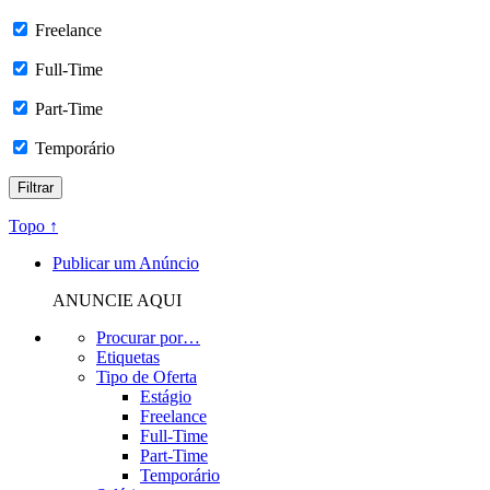
Freelance
Full-Time
Part-Time
Temporário
Topo ↑
Publicar um Anúncio
ANUNCIE AQUI
Procurar por…
Etiquetas
Tipo de Oferta
Estágio
Freelance
Full-Time
Part-Time
Temporário