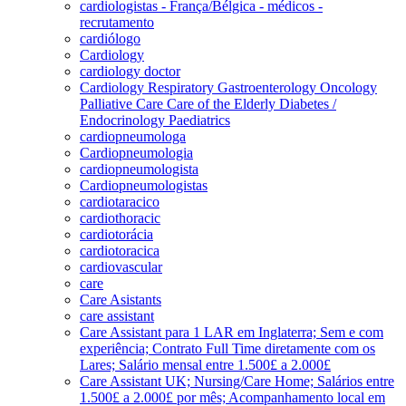
cardiologistas - França/Bélgica - médicos -
recrutamento
cardiólogo
Cardiology
cardiology doctor
Cardiology Respiratory Gastroenterology Oncology
Palliative Care Care of the Elderly Diabetes /
Endocrinology Paediatrics
cardiopneumologa
Cardiopneumologia
cardiopneumologista
Cardiopneumologistas
cardiotaracico
cardiothoracic
cardiotorácia
cardiotoracica
cardiovascular
care
Care Asistants
care assistant
Care Assistant para 1 LAR em Inglaterra; Sem e com
experiência; Contrato Full Time diretamente com os
Lares; Salário mensal entre 1.500£ a 2.000£
Care Assistant UK; Nursing/Care Home; Salários entre
1.500£ a 2.000£ por mês; Acompanhamento local em