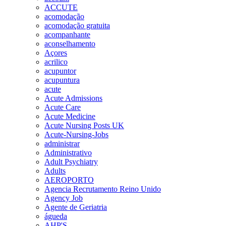
ACCUTE
acomodação
acomodação gratuita
acompanhante
aconselhamento
Açores
acrilico
acupuntor
acupuntura
acute
Acute Admissions
Acute Care
Acute Medicine
Acute Nursing Posts UK
Acute-Nursing-Jobs
administrar
Administrativo
Adult Psychiatry
Adults
AEROPORTO
Agencia Recrutamento Reino Unido
Agency Job
Agente de Geriatria
águeda
AHP'S