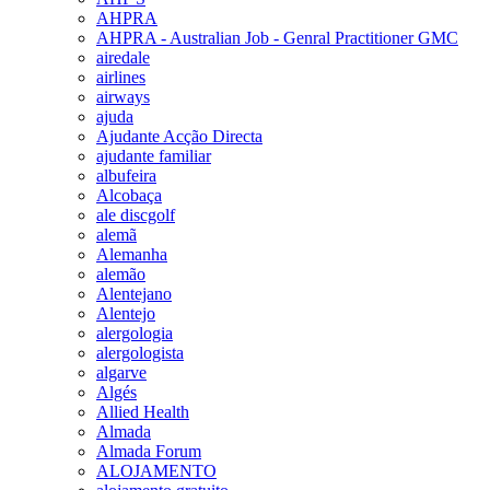
AHPRA
AHPRA - Australian Job - Genral Practitioner GMC
airedale
airlines
airways
ajuda
Ajudante Acção Directa
ajudante familiar
albufeira
Alcobaça
ale discgolf
alemã
Alemanha
alemão
Alentejano
Alentejo
alergologia
alergologista
algarve
Algés
Allied Health
Almada
Almada Forum
ALOJAMENTO