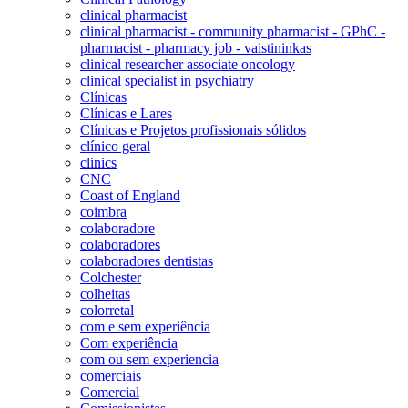
clinical pharmacist
clinical pharmacist - community pharmacist - GPhC -
pharmacist - pharmacy job - vaistininkas
clinical researcher associate oncology
clinical specialist in psychiatry
Clínicas
Clínicas e Lares
Clínicas e Projetos profissionais sólidos
clínico geral
clinics
CNC
Coast of England
coimbra
colaboradore
colaboradores
colaboradores dentistas
Colchester
colheitas
colorretal
com e sem experiência
Com experiência
com ou sem experiencia
comerciais
Comercial