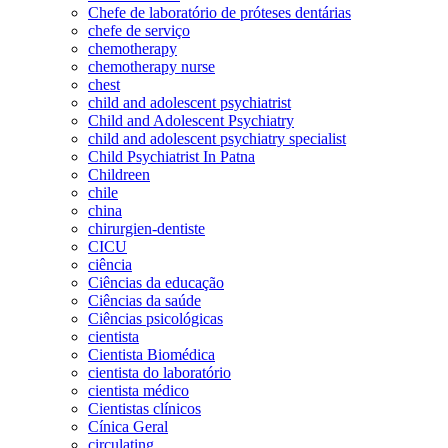
Chefe de laboratório de próteses dentárias
chefe de serviço
chemotherapy
chemotherapy nurse
chest
child and adolescent psychiatrist
Child and Adolescent Psychiatry
child and adolescent psychiatry specialist
Child Psychiatrist In Patna
Childreen
chile
china
chirurgien-dentiste
CICU
ciência
Ciências da educação
Ciências da saúde
Ciências psicológicas
cientista
Cientista Biomédica
cientista do laboratório
cientista médico
Cientistas clínicos
Cínica Geral
circulating