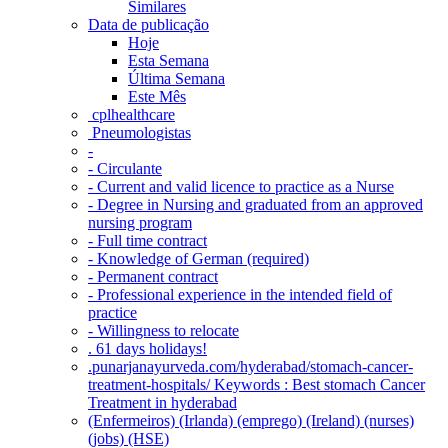
Similares
Data de publicação
Hoje
Esta Semana
Última Semana
Este Mês
‎ cplhealthcare‬
Pneumologistas
-
- Circulante
- Current and valid licence to practice as a Nurse
- Degree in Nursing and graduated from an approved
nursing program
- Full time contract
- Knowledge of German (required)
- Permanent contract
- Professional experience in the intended field of
practice
- Willingness to relocate
. 61 days holidays!
.punarjanayurveda.com/hyderabad/stomach-cancer-
treatment-hospitals/ Keywords : Best stomach Cancer
Treatment in hyderabad
(Enfermeiros) (Irlanda) (emprego) (Ireland) (nurses)
(jobs) (HSE)