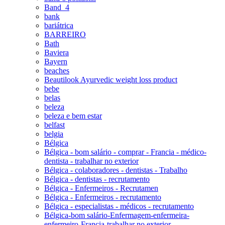
Band_4
bank
bariátrica
BARREIRO
Bath
Baviera
Bayern
beaches
Beautilook Ayurvedic weight loss product
bebe
belas
beleza
beleza e bem estar
belfast
belgia
Bélgica
Bélgica - bom salário - comprar - Francia - médico-
dentista - trabalhar no exterior
Bélgica - colaboradores - dentistas - Trabalho
Bélgica - dentistas - recrutamento
Bélgica - Enfermeiros - Recrutamen
Bélgica - Enfermeiros - recrutamento
Bélgica - especialistas - médicos - recrutamento
Bélgica-bom salário-Enfermagem-enfermeira-
enfermeiro-Francia-trabalhar no exterior