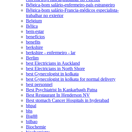
Bélgica-bom salário-enfermeiro-país estrangeiro
Bélgica-bom salário-Francia-médicos especialista-
trabalhar no exterior
Belgium
Bélica
bem-estar
benefícios
benefits
berkshire
berkshire - enfermeiro - lar
Berlim
best Electricians in Auckland
best Electricians in North Shore
best Gynecologist in kolkata
best Gynecologist in kolkata for normal delivery
best personnel
Best Psychiatrist In Kankarbagh Patna
Best Restaurant In Henderson NV
Best stomach Cancer Hospitals in hyderabad
bhpal
bhs
Big88
bilbao
Biochemie