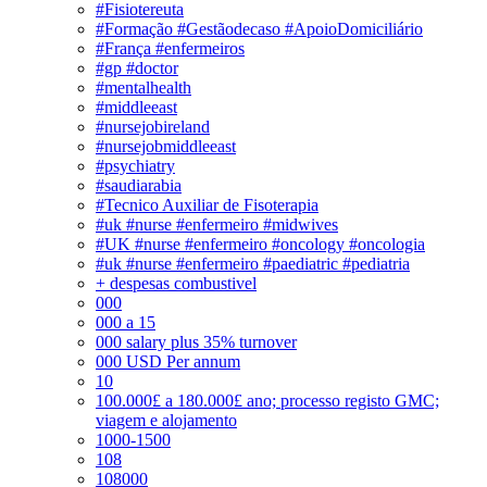
#Fisiotereuta
#Formação #Gestãodecaso #ApoioDomiciliário
#França #enfermeiros
#gp #doctor
#mentalhealth
#middleeast
#nursejobireland
#nursejobmiddleeast
#psychiatry
#saudiarabia
#Tecnico Auxiliar de Fisoterapia
#uk #nurse #enfermeiro #midwives
#UK #nurse #enfermeiro #oncology #oncologia
#uk #nurse #enfermeiro #paediatric #pediatria
+ despesas combustivel
000
000 a 15
000 salary plus 35% turnover
000 USD Per annum
10
100.000£ a 180.000£ ano; processo registo GMC;
viagem e alojamento
1000-1500
108
108000