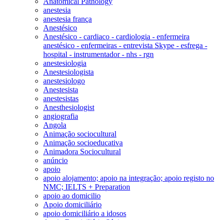
Anatomical Pathology
anestesia
anestesia frança
Anestésico
Anestésico - cardiaco - cardiologia - enfermeira
anestésico - enfermeiras - entrevista Skype - esfrega -
hospital - instrumentador - nhs - rgn
anestesiologia
Anestesiologista
anestesiologo
Anestesista
anestesistas
Anesthesiologist
angiografia
Angola
Animação sociocultural
Animação socioeducativa
Animadora Sociocultural
anúncio
apoio
apoio alojamento; apoio na integração; apoio registo no
NMC; IELTS + Preparation
apoio ao domicilio
Apoio domiciliário
apoio domiciliário a idosos