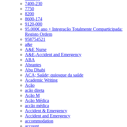
7400-230
7750
8200
8600-174
9120-000
95.000€ ano + Integração Totalmente Comparticipada:
Registo Ordem
958754521
a&e
A&E Nurse
A&E-Accident and Emergency
ABA
Abrantes
Abu Dhabi
ACA; Saúde; quiosque da saúde
Academic Writing
Ação
ação direta
Ação M
Ação Médica
acção médica
Accident & Emergency
Accident and Emergency
accommodation
account