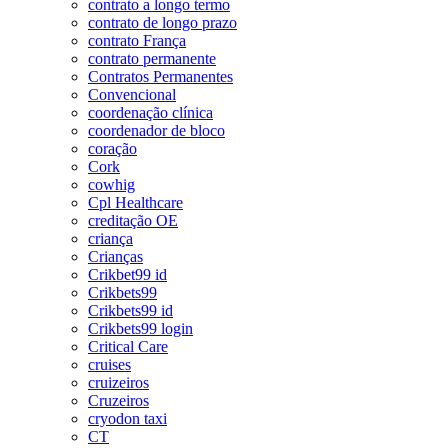
contrato a longo termo
contrato de longo prazo
contrato França
contrato permanente
Contratos Permanentes
Convencional
coordenação clínica
coordenador de bloco
coração
Cork
cowhig
Cpl Healthcare
creditação OE
criança
Crianças
Crikbet99 id
Crikbets99
Crikbets99 id
Crikbets99 login
Critical Care
cruises
cruizeiros
Cruzeiros
cryodon taxi
CT