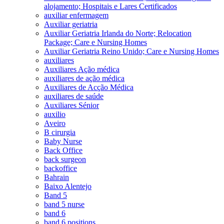
alojamento; Hospitais e Lares Certificados
auxiliar enfermagem
Auxiliar geriatria
Auxiliar Geriatria Irlanda do Norte; Relocation
Package; Care e Nursing Homes
Auxiliar Geriatria Reino Unido; Care e Nursing Homes
auxiliares
Auxiliares Ação médica
auxiliares de ação médica
Auxiliares de Acção Médica
auxiliares de saúde
Auxiliares Sénior
auxilio
Aveiro
B cirurgia
Baby Nurse
Back Office
back surgeon
backoffice
Bahrain
Baixo Alentejo
Band 5
band 5 nurse
band 6
band 6 positions