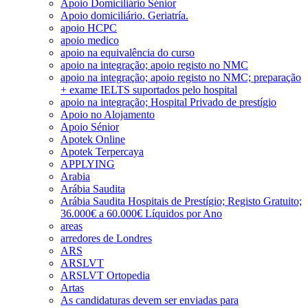
Apoio Domiciliário Sénior
Apoio domiciliário. Geriatría.
apoio HCPC
apoio medico
apoio na equivalência do curso
apoio na integração; apoio registo no NMC
apoio na integração; apoio registo no NMC; preparação
+ exame IELTS suportados pelo hospital
apoio na integração; Hospital Privado de prestígio
Apoio no Alojamento
Apoio Sénior
Apotek Online
Apotek Terpercaya
APPLYING
Arabia
Arábia Saudita
Arábia Saudita Hospitais de Prestígio; Registo Gratuito;
36.000€ a 60.000€ Líquidos por Ano
areas
arredores de Londres
ARS
ARSLVT
ARSLVT Ortopedia
Artas
As candidaturas devem ser enviadas para