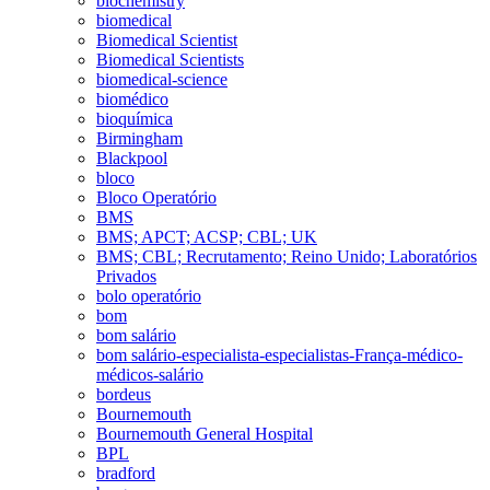
biochemistry
biomedical
Biomedical Scientist
Biomedical Scientists
biomedical-science
biomédico
bioquímica
Birmingham
Blackpool
bloco
Bloco Operatório
BMS
BMS; APCT; ACSP; CBL; UK
BMS; CBL; Recrutamento; Reino Unido; Laboratórios
Privados
bolo operatório
bom
bom salário
bom salário-especialista-especialistas-França-médico-
médicos-salário
bordeus
Bournemouth
Bournemouth General Hospital
BPL
bradford