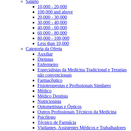
Salário
10,000 - 20,000
100,000 and above
20,000 - 30,000
30,000 - 40,000
40,000 - 60,000
60,000 - 80,000
80,000 - 100,000
Less than 10,000
Categoria da Oferta
Auxiliar
Dietistas
Enfermeiro
Especialistas da Medicina Tradicional e Terapias
não convencionais
Farmacêutico
Fisioterapeutas e Profissionais Similares
Médico
Médico Dentista
Nutricionista
Optometristas e Ópticos
Outros Profissionais Técnicos da Medicina
Psicólogo
Técnico de Farmácia
Vigilantes, Assistentes Médicos e Trabalhadores