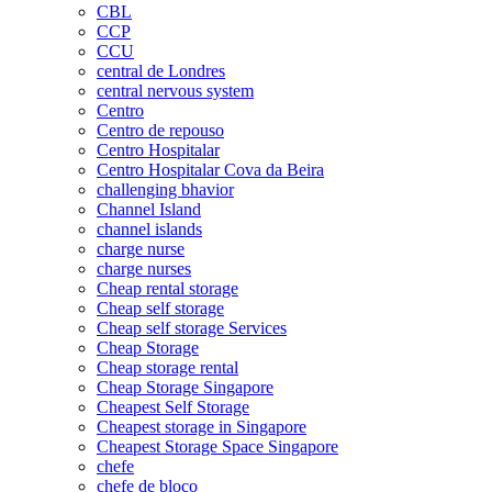
CBL
CCP
CCU
central de Londres
central nervous system
Centro
Centro de repouso
Centro Hospitalar
Centro Hospitalar Cova da Beira
challenging bhavior
Channel Island
channel islands
charge nurse
charge nurses
Cheap rental storage
Cheap self storage
Cheap self storage Services
Cheap Storage
Cheap storage rental
Cheap Storage Singapore
Cheapest Self Storage
Cheapest storage in Singapore
Cheapest Storage Space Singapore
chefe
chefe de bloco