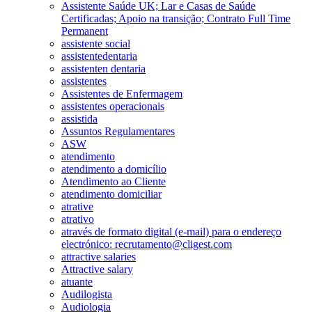
Assistente Saúde UK; Lar e Casas de Saúde
Certificadas; Apoio na transição; Contrato Full Time
Permanent
assistente social
assistentedentaria
assistenten dentaria
assistentes
Assistentes de Enfermagem
assistentes operacionais
assistida
Assuntos Regulamentares
ASW
atendimento
atendimento a domicílio
Atendimento ao Cliente
atendimento domiciliar
atrative
atrativo
através de formato digital (e-mail) para o endereço
electrónico: recrutamento@cligest.com
attractive salaries
Attractive salary
atuante
Audilogista
Audiologia