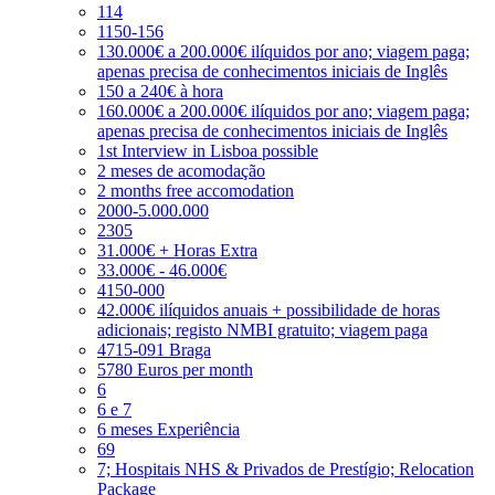
114
1150-156
130.000€ a 200.000€ ilíquidos por ano; viagem paga;
apenas precisa de conhecimentos iniciais de Inglês
150 a 240€ à hora
160.000€ a 200.000€ ilíquidos por ano; viagem paga;
apenas precisa de conhecimentos iniciais de Inglês
1st Interview in Lisboa possible
2 meses de acomodação
2 months free accomodation
2000-5.000.000
2305
31.000€ + Horas Extra
33.000€ - 46.000€
4150-000
42.000€ ilíquidos anuais + possibilidade de horas
adicionais; registo NMBI gratuito; viagem paga
4715-091 Braga
5780 Euros per month
6
6 e 7
6 meses Experiência
69
7; Hospitais NHS & Privados de Prestígio; Relocation
Package