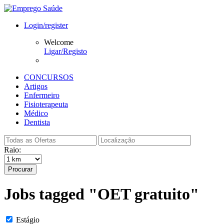
Login/register
Welcome
Ligar/Registo
CONCURSOS
Artigos
Enfermeiro
Fisioterapeuta
Médico
Dentista
Raio:
Procurar
Jobs tagged "OET gratuito"
Estágio