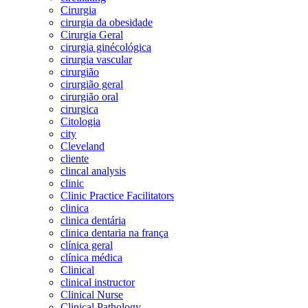
Cirurgia
cirurgia da obesidade
Cirurgia Geral
cirurgia ginécológica
cirurgia vascular
cirurgião
cirurgião geral
cirurgião oral
cirurgica
Citologia
city
Cleveland
cliente
clincal analysis
clinic
Clinic Practice Facilitators
clinica
clinica dentária
clinica dentaria na frança
clínica geral
clínica médica
Clinical
clinical instructor
Clinical Nurse
Clinical Pathology