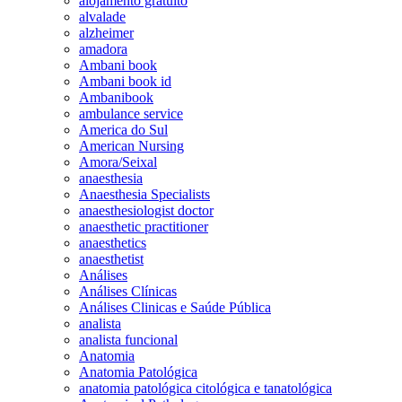
alojamento gratuito
alvalade
alzheimer
amadora
Ambani book
Ambani book id
Ambanibook
ambulance service
America do Sul
American Nursing
Amora/Seixal
anaesthesia
Anaesthesia Specialists
anaesthesiologist doctor
anaesthetic practitioner
anaesthetics
anaesthetist
Análises
Análises Clínicas
Análises Clinicas e Saúde Pública
analista
analista funcional
Anatomia
Anatomia Patológica
anatomia patológica citológica e tanatológica