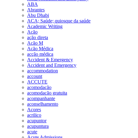
ABA
Abrantes
Abu Dhabi
ACA; Saúde; quiosque da saúde
Academic Writing
Ação
ação direta
Ação M
Ação Médica
acção médica
Accident & Emergency
Accident and Emergency
accommodation
account
ACCUTE
acomodação
acomodação gratuita
acompanhante
aconselhamento
Açores
acrilico
acupuntor
acupuntura
acute
Acute Admissions