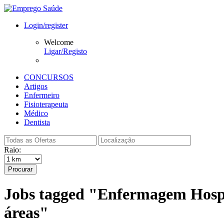
Login/register
Welcome
Ligar/Registo
CONCURSOS
Artigos
Enfermeiro
Fisioterapeuta
Médico
Dentista
Raio:
Procurar
Jobs tagged "Enfermagem Hospit
áreas"