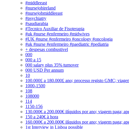
#middleeast
#nursejobireland
#nursejobmiddleeast
#psychiatry
#saudiarabia
#Tecnico Auxiliar de Fisoterapia
#uk #nurse #enfermeiro #midwives
#UK #nurse #enfermeiro #oncology #oncologia
#uk #nurse #enfermeiro #paediatric #pediatria
+ despesas combustivel
000
000 a 15
000 salary plus 35% turnover
000 USD Per annum
10
100.000£ a 180.000£ ano; processo registo GMC; viage
1000-1500
108
108000
114
1150-156
130.000€ a 200.000€ ilíquidos por ano; viagem paga; ape
150 a 240€ à hora
160.000€ a 200.000€ ilíquidos por ano; viagem paga; ape
1st Interview in Lisboa possible