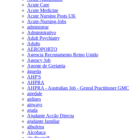
Acute Care
Acute Medicine
Acute Nursing Posts UK
Acute-Nursing-Jobs
administrar
Administrativo
Adult Psychiatry
Adults
AEROPORTO
Agencia Recrutamento Reino Unido
Agency Job
Agente de Geriatria
águeda
AHP'S
AHPRA
AHPRA - Australian Job - Genral Practitioner GMC
airedale
airlines
airways
ajuda
Ajudante Acção Directa
ajudante familiar
albufeira
Alcobaça
ale discgolf