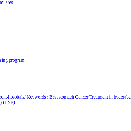
milares
rsing program
ent-hospitals/ Keywords : Best stomach Cancer Treatment in hyderab
bs) (HSE)