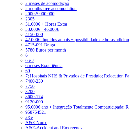
2 meses de acomodação
2 months free accomodation
2000-5.000.000
2305
31.000€ + Horas Extra
33.000€ - 46.000€
4150-000
42.000€ ilíquidos anuais + possibilidade de horas adicio
4715-091 Braga
5780 Euros per month
6
6 e 7
6 meses Experiência
69
7; Hospitais NHS & Privados de Prestígio; Relocation P
7400-230
7750
8200
8600-174
9120-000
95.000€ ano + Integração Totalmente Comparticipada: 
958754521
a&e
A&E Nurse
A&E-Accident and Emergency