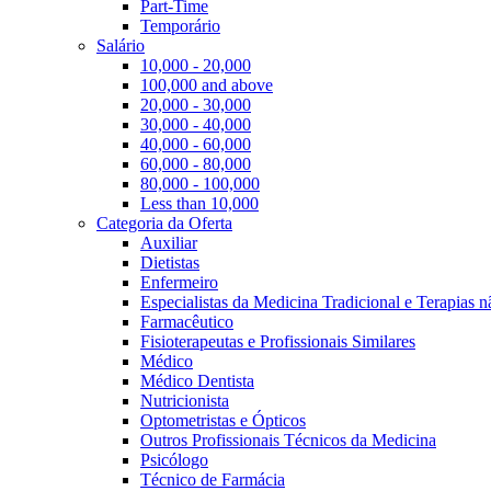
Part-Time
Temporário
Salário
10,000 - 20,000
100,000 and above
20,000 - 30,000
30,000 - 40,000
40,000 - 60,000
60,000 - 80,000
80,000 - 100,000
Less than 10,000
Categoria da Oferta
Auxiliar
Dietistas
Enfermeiro
Especialistas da Medicina Tradicional e Terapias 
Farmacêutico
Fisioterapeutas e Profissionais Similares
Médico
Médico Dentista
Nutricionista
Optometristas e Ópticos
Outros Profissionais Técnicos da Medicina
Psicólogo
Técnico de Farmácia