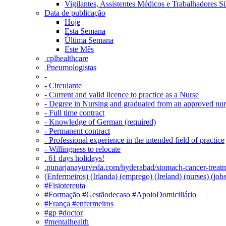
Vigilantes, Assistentes Médicos e Trabalhadores Si
Data de publicação
Hoje
Esta Semana
Última Semana
Este Mês
‎ cplhealthcare‬
Pneumologistas
-
- Circulante
- Current and valid licence to practice as a Nurse
- Degree in Nursing and graduated from an approved nu
- Full time contract
- Knowledge of German (required)
- Permanent contract
- Professional experience in the intended field of practice
- Willingness to relocate
. 61 days holidays!
.punarjanayurveda.com/hyderabad/stomach-cancer-treatm
(Enfermeiros) (Irlanda) (emprego) (Ireland) (nurses) (jo
#Fisiotereuta
#Formação #Gestãodecaso #ApoioDomiciliário
#França #enfermeiros
#gp #doctor
#mentalhealth