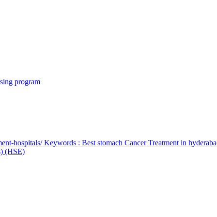
rsing program
ent-hospitals/ Keywords : Best stomach Cancer Treatment in hyderab
bs) (HSE)