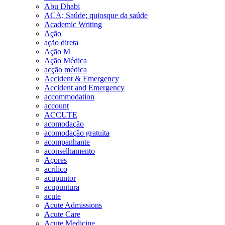
Abu Dhabi
ACA; Saúde; quiosque da saúde
Academic Writing
Ação
ação direta
Ação M
Ação Médica
acção médica
Accident & Emergency
Accident and Emergency
accommodation
account
ACCUTE
acomodação
acomodação gratuita
acompanhante
aconselhamento
Açores
acrilico
acupuntor
acupuntura
acute
Acute Admissions
Acute Care
Acute Medicine