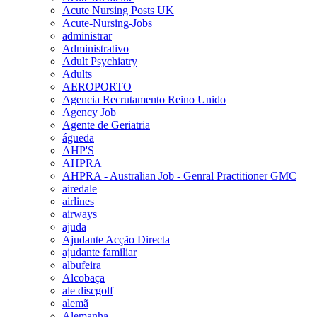
Acute Nursing Posts UK
Acute-Nursing-Jobs
administrar
Administrativo
Adult Psychiatry
Adults
AEROPORTO
Agencia Recrutamento Reino Unido
Agency Job
Agente de Geriatria
águeda
AHP'S
AHPRA
AHPRA - Australian Job - Genral Practitioner GMC
airedale
airlines
airways
ajuda
Ajudante Acção Directa
ajudante familiar
albufeira
Alcobaça
ale discgolf
alemã
Alemanha