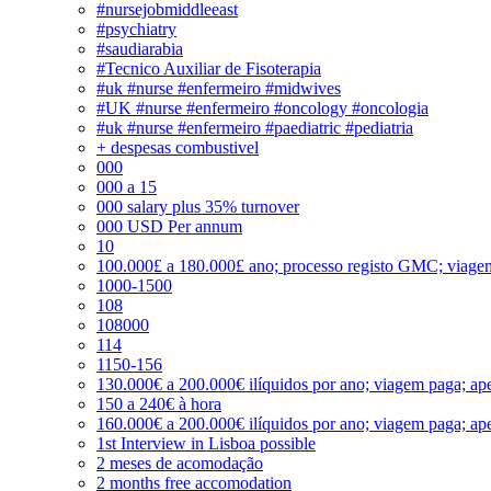
#nursejobmiddleeast
#psychiatry
#saudiarabia
#Tecnico Auxiliar de Fisoterapia
#uk #nurse #enfermeiro #midwives
#UK #nurse #enfermeiro #oncology #oncologia
#uk #nurse #enfermeiro #paediatric #pediatria
+ despesas combustivel
000
000 a 15
000 salary plus 35% turnover
000 USD Per annum
10
100.000£ a 180.000£ ano; processo registo GMC; viage
1000-1500
108
108000
114
1150-156
130.000€ a 200.000€ ilíquidos por ano; viagem paga; ape
150 a 240€ à hora
160.000€ a 200.000€ ilíquidos por ano; viagem paga; ape
1st Interview in Lisboa possible
2 meses de acomodação
2 months free accomodation