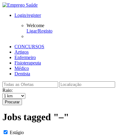
Login/register
Welcome
Ligar/Registo
CONCURSOS
Artigos
Enfermeiro
Fisioterapeuta
Médico
Dentista
Raio:
Procurar
Jobs tagged "–"
Estágio