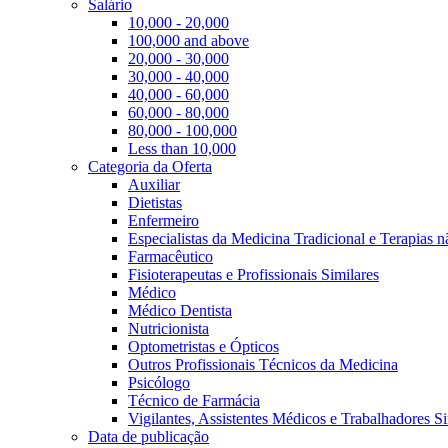
Salário
10,000 - 20,000
100,000 and above
20,000 - 30,000
30,000 - 40,000
40,000 - 60,000
60,000 - 80,000
80,000 - 100,000
Less than 10,000
Categoria da Oferta
Auxiliar
Dietistas
Enfermeiro
Especialistas da Medicina Tradicional e Terapias 
Farmacêutico
Fisioterapeutas e Profissionais Similares
Médico
Médico Dentista
Nutricionista
Optometristas e Ópticos
Outros Profissionais Técnicos da Medicina
Psicólogo
Técnico de Farmácia
Vigilantes, Assistentes Médicos e Trabalhadores Si
Data de publicação