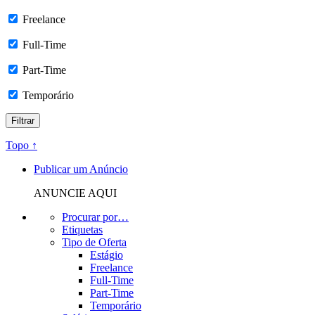
Freelance
Full-Time
Part-Time
Temporário
Topo ↑
Publicar um Anúncio
ANUNCIE AQUI
Procurar por…
Etiquetas
Tipo de Oferta
Estágio
Freelance
Full-Time
Part-Time
Temporário