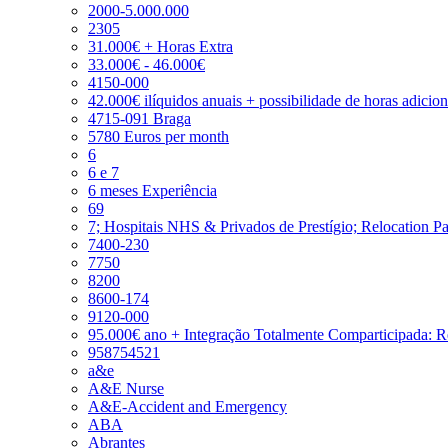
2000-5.000.000
2305
31.000€ + Horas Extra
33.000€ - 46.000€
4150-000
42.000€ ilíquidos anuais + possibilidade de horas adicio
4715-091 Braga
5780 Euros per month
6
6 e 7
6 meses Experiência
69
7; Hospitais NHS & Privados de Prestígio; Relocation P
7400-230
7750
8200
8600-174
9120-000
95.000€ ano + Integração Totalmente Comparticipada: 
958754521
a&e
A&E Nurse
A&E-Accident and Emergency
ABA
Abrantes