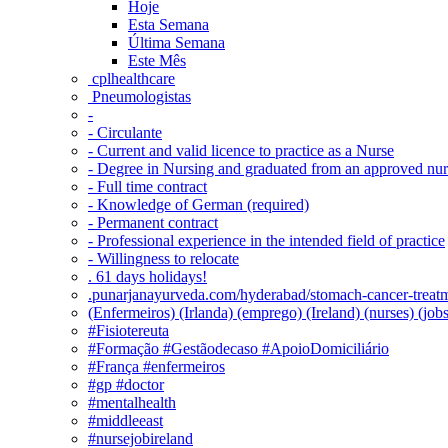
Hoje
Esta Semana
Última Semana
Este Mês
‎ cplhealthcare‬
Pneumologistas
-
- Circulante
- Current and valid licence to practice as a Nurse
- Degree in Nursing and graduated from an approved nu
- Full time contract
- Knowledge of German (required)
- Permanent contract
- Professional experience in the intended field of practice
- Willingness to relocate
. 61 days holidays!
.punarjanayurveda.com/hyderabad/stomach-cancer-treatm
(Enfermeiros) (Irlanda) (emprego) (Ireland) (nurses) (jo
#Fisiotereuta
#Formação #Gestãodecaso #ApoioDomiciliário
#França #enfermeiros
#gp #doctor
#mentalhealth
#middleeast
#nursejobireland