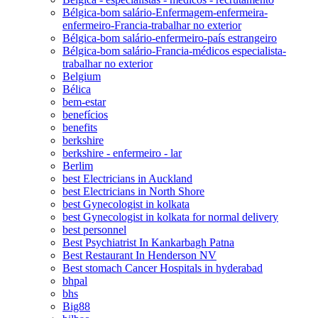
Bélgica-bom salário-Enfermagem-enfermeira-
enfermeiro-Francia-trabalhar no exterior
Bélgica-bom salário-enfermeiro-país estrangeiro
Bélgica-bom salário-Francia-médicos especialista-
trabalhar no exterior
Belgium
Bélica
bem-estar
benefícios
benefits
berkshire
berkshire - enfermeiro - lar
Berlim
best Electricians in Auckland
best Electricians in North Shore
best Gynecologist in kolkata
best Gynecologist in kolkata for normal delivery
best personnel
Best Psychiatrist In Kankarbagh Patna
Best Restaurant In Henderson NV
Best stomach Cancer Hospitals in hyderabad
bhpal
bhs
Big88