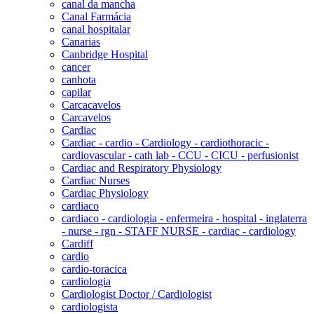
canal da mancha
Canal Farmácia
canal hospitalar
Canarias
Canbridge Hospital
cancer
canhota
capilar
Carcacavelos
Carcavelos
Cardiac
Cardiac - cardio - Cardiology - cardiothoracic -
cardiovascular - cath lab - CCU - CICU - perfusionist
Cardiac and Respiratory Physiology
Cardiac Nurses
Cardiac Physiology
cardiaco
cardiaco - cardiologia - enfermeira - hospital - inglaterra
- nurse - rgn - STAFF NURSE - cardiac - cardiology
Cardiff
cardio
cardio-toracica
cardiologia
Cardiologist Doctor / Cardiologist
cardiologista