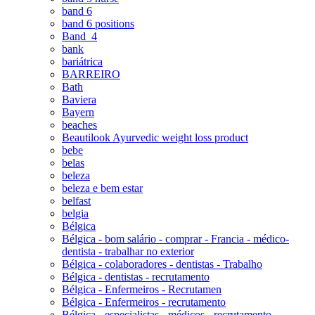
band 6
band 6 positions
Band_4
bank
bariátrica
BARREIRO
Bath
Baviera
Bayern
beaches
Beautilook Ayurvedic weight loss product
bebe
belas
beleza
beleza e bem estar
belfast
belgia
Bélgica
Bélgica - bom salário - comprar - Francia - médico-
dentista - trabalhar no exterior
Bélgica - colaboradores - dentistas - Trabalho
Bélgica - dentistas - recrutamento
Bélgica - Enfermeiros - Recrutamen
Bélgica - Enfermeiros - recrutamento
Bélgica - especialistas - médicos - recrutamento