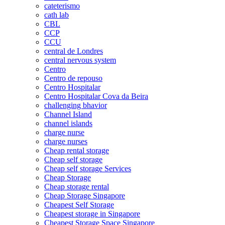
cateterismo
cath lab
CBL
CCP
CCU
central de Londres
central nervous system
Centro
Centro de repouso
Centro Hospitalar
Centro Hospitalar Cova da Beira
challenging bhavior
Channel Island
channel islands
charge nurse
charge nurses
Cheap rental storage
Cheap self storage
Cheap self storage Services
Cheap Storage
Cheap storage rental
Cheap Storage Singapore
Cheapest Self Storage
Cheapest storage in Singapore
Cheapest Storage Space Singapore