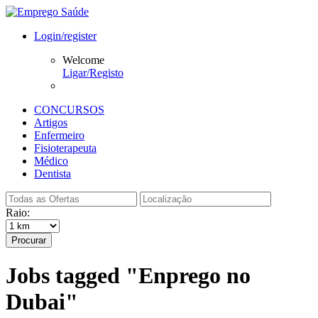
Login/register
Welcome
Ligar/Registo
CONCURSOS
Artigos
Enfermeiro
Fisioterapeuta
Médico
Dentista
Raio:
Procurar
Jobs tagged "Enprego no
Dubai"