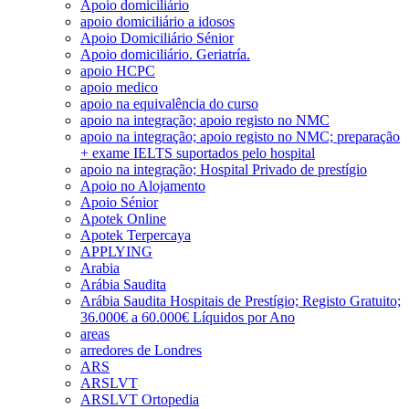
Apoio domiciliário
apoio domiciliário a idosos
Apoio Domiciliário Sénior
Apoio domiciliário. Geriatría.
apoio HCPC
apoio medico
apoio na equivalência do curso
apoio na integração; apoio registo no NMC
apoio na integração; apoio registo no NMC; preparação
+ exame IELTS suportados pelo hospital
apoio na integração; Hospital Privado de prestígio
Apoio no Alojamento
Apoio Sénior
Apotek Online
Apotek Terpercaya
APPLYING
Arabia
Arábia Saudita
Arábia Saudita Hospitais de Prestígio; Registo Gratuito;
36.000€ a 60.000€ Líquidos por Ano
areas
arredores de Londres
ARS
ARSLVT
ARSLVT Ortopedia