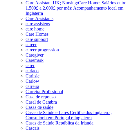
Care Assistant UK; Nursing/Care Home; Salários entre
1.500£ a 2.000£ por mês; Acompanhamento local em
Inglaterra
Care Assistants
care assistens
care home
Care Homes
care support
career
career progression
Caregiver
Caremark
carer
cariaco
Carlisle
Carlow
carreira
Carreira Profissional
Casa de repouso
Casal de Cambra
Casas de saúde
Casas de Saúde e Lares Certificados Inglaterra;
Consultoria em Portugal e Inglaterra
Casas de Saúde República da Irlanda
Cascais