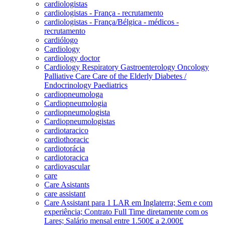
cardiologistas
cardiologistas - França - recrutamento
cardiologistas - França/Bélgica - médicos -
recrutamento
cardiólogo
Cardiology
cardiology doctor
Cardiology Respiratory Gastroenterology Oncology
Palliative Care Care of the Elderly Diabetes /
Endocrinology Paediatrics
cardiopneumologa
Cardiopneumologia
cardiopneumologista
Cardiopneumologistas
cardiotaracico
cardiothoracic
cardiotorácia
cardiotoracica
cardiovascular
care
Care Asistants
care assistant
Care Assistant para 1 LAR em Inglaterra; Sem e com
experiência; Contrato Full Time diretamente com os
Lares; Salário mensal entre 1.500£ a 2.000£