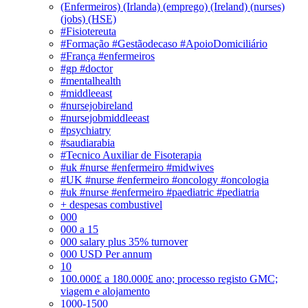
(Enfermeiros) (Irlanda) (emprego) (Ireland) (nurses)
(jobs) (HSE)
#Fisiotereuta
#Formação #Gestãodecaso #ApoioDomiciliário
#França #enfermeiros
#gp #doctor
#mentalhealth
#middleeast
#nursejobireland
#nursejobmiddleeast
#psychiatry
#saudiarabia
#Tecnico Auxiliar de Fisoterapia
#uk #nurse #enfermeiro #midwives
#UK #nurse #enfermeiro #oncology #oncologia
#uk #nurse #enfermeiro #paediatric #pediatria
+ despesas combustivel
000
000 a 15
000 salary plus 35% turnover
000 USD Per annum
10
100.000£ a 180.000£ ano; processo registo GMC;
viagem e alojamento
1000-1500