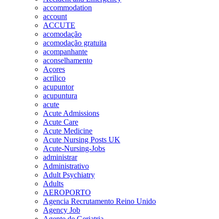
accommodation
account
ACCUTE
acomodação
acomodação gratuita
acompanhante
aconselhamento
Açores
acrilico
acupuntor
acupuntura
acute
Acute Admissions
Acute Care
Acute Medicine
Acute Nursing Posts UK
Acute-Nursing-Jobs
administrar
Administrativo
Adult Psychiatry
Adults
AEROPORTO
Agencia Recrutamento Reino Unido
Agency Job
Agente de Geriatria