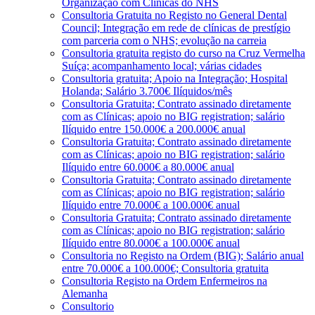
Organização com Clínicas do NHS
Consultoria Gratuita no Registo no General Dental
Council; Integração em rede de clínicas de prestígio
com parceria com o NHS; evolução na carreia
Consultoria gratuita registo do curso na Cruz Vermelha
Suíça; acompanhamento local; várias cidades
Consultoria gratuita; Apoio na Integração; Hospital
Holanda; Salário 3.700€ Ilíquidos/mês
Consultoria Gratuita; Contrato assinado diretamente
com as Clínicas; apoio no BIG registration; salário
Ilíquido entre 150.000€ a 200.000€ anual
Consultoria Gratuita; Contrato assinado diretamente
com as Clínicas; apoio no BIG registration; salário
Ilíquido entre 60.000€ a 80.000€ anual
Consultoria Gratuita; Contrato assinado diretamente
com as Clínicas; apoio no BIG registration; salário
Ilíquido entre 70.000€ a 100.000€ anual
Consultoria Gratuita; Contrato assinado diretamente
com as Clínicas; apoio no BIG registration; salário
Ilíquido entre 80.000€ a 100.000€ anual
Consultoria no Registo na Ordem (BIG); Salário anual
entre 70.000€ a 100.000€; Consultoria gratuita
Consultoria Registo na Ordem Enfermeiros na
Alemanha
Consultorio