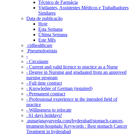
Técnico de Farmácia
Vigilantes, Assistentes Médicos e Trabalhadores
Similares
Data de publicação
Hoje
Esta Semana
Última Semana
Este Mês
‎ cplhealthcare‬
Pneumologistas
-
- Circulante
- Current and valid licence to practice as a Nurse
- Degree in Nursing and graduated from an approved
nursing program
- Full time contract
- Knowledge of German (required)
- Permanent contract
- Professional experience in the intended field of
practice
- Willingness to relocate
. 61 days holidays!
.punarjanayurveda.com/hyderabad/stomach-cancer-
treatment-hospitals/ Keywords : Best stomach Cancer
Treatment in hyderabad