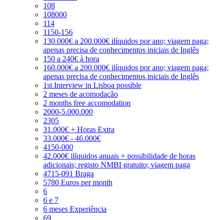
108
108000
114
1150-156
130.000€ a 200.000€ ilíquidos por ano; viagem paga;
apenas precisa de conhecimentos iniciais de Inglês
150 a 240€ à hora
160.000€ a 200.000€ ilíquidos por ano; viagem paga;
apenas precisa de conhecimentos iniciais de Inglês
1st Interview in Lisboa possible
2 meses de acomodação
2 months free accomodation
2000-5.000.000
2305
31.000€ + Horas Extra
33.000€ - 46.000€
4150-000
42.000€ ilíquidos anuais + possibilidade de horas
adicionais; registo NMBI gratuito; viagem paga
4715-091 Braga
5780 Euros per month
6
6 e 7
6 meses Experiência
69