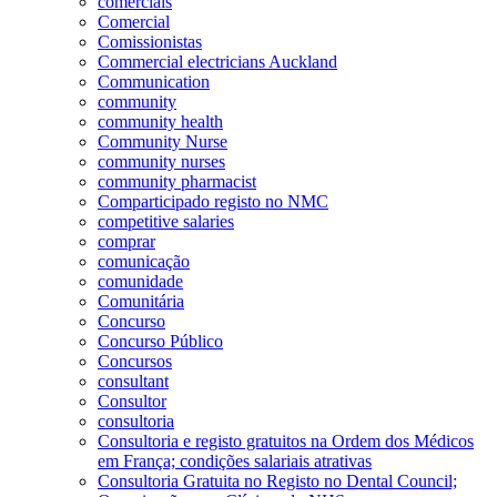
comerciais
Comercial
Comissionistas
Commercial electricians Auckland
Communication
community
community health
Community Nurse
community nurses
community pharmacist
Comparticipado registo no NMC
competitive salaries
comprar
comunicação
comunidade
Comunitária
Concurso
Concurso Público
Concursos
consultant
Consultor
consultoria
Consultoria e registo gratuitos na Ordem dos Médicos
em França; condições salariais atrativas
Consultoria Gratuita no Registo no Dental Council;