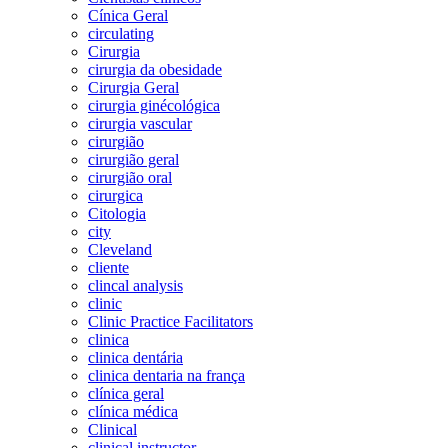
Cínica Geral
circulating
Cirurgia
cirurgia da obesidade
Cirurgia Geral
cirurgia ginécológica
cirurgia vascular
cirurgião
cirurgião geral
cirurgião oral
cirurgica
Citologia
city
Cleveland
cliente
clincal analysis
clinic
Clinic Practice Facilitators
clinica
clinica dentária
clinica dentaria na frança
clínica geral
clínica médica
Clinical
clinical instructor