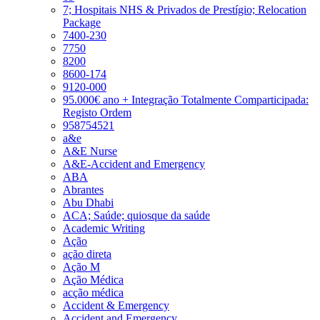
7; Hospitais NHS & Privados de Prestígio; Relocation
Package
7400-230
7750
8200
8600-174
9120-000
95.000€ ano + Integração Totalmente Comparticipada:
Registo Ordem
958754521
a&e
A&E Nurse
A&E-Accident and Emergency
ABA
Abrantes
Abu Dhabi
ACA; Saúde; quiosque da saúde
Academic Writing
Ação
ação direta
Ação M
Ação Médica
acção médica
Accident & Emergency
Accident and Emergency