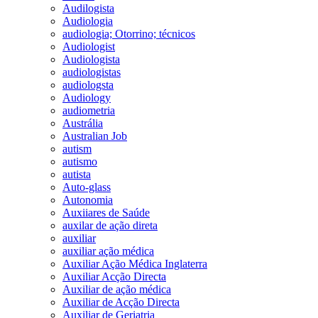
Audilogista
Audiologia
audiologia; Otorrino; técnicos
Audiologist
Audiologista
audiologistas
audiologsta
Audiology
audiometria
Austrália
Australian Job
autism
autismo
autista
Auto-glass
Autonomia
Auxiiares de Saúde
auxilar de ação direta
auxiliar
auxiliar ação médica
Auxiliar Ação Médica Inglaterra
Auxiliar Acção Directa
Auxiliar de ação médica
Auxiliar de Acção Directa
Auxiliar de Geriatria