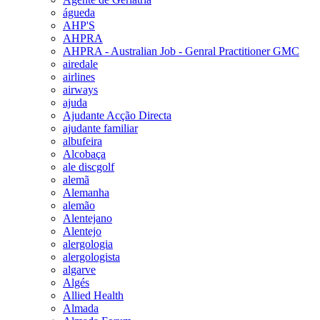
águeda
AHP'S
AHPRA
AHPRA - Australian Job - Genral Practitioner GMC
airedale
airlines
airways
ajuda
Ajudante Acção Directa
ajudante familiar
albufeira
Alcobaça
ale discgolf
alemã
Alemanha
alemão
Alentejano
Alentejo
alergologia
alergologista
algarve
Algés
Allied Health
Almada