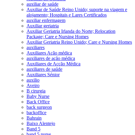
auxiliar de saúde
Auxiliar de Saúde Reino Unido; suporte na viagem e
alojamento; Hospitais e Lares Certificados
auxiliar enfermagem
Auxiliar geriatria
Auxiliar Geriatria Irlanda do Norte; Relocation
Package; Care e Nursing Homes
Auxiliar Geriatria Reino Unido; Care e Nursing Homes
auxiliares
Auxiliares Ação médica
auxiliares de ação médica
Auxiliares de Acção Médica
auxiliares de saúde
Auxiliares Sénior
auxilio
Aveiro
B cirurgia
Baby Nurse
Back Office
back surgeon
backoffice
Bahrain
Baixo Alentejo
Band 5
band 5 nurse