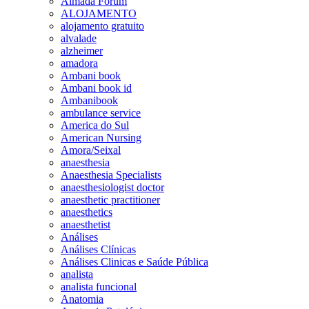
Almada Forum
ALOJAMENTO
alojamento gratuito
alvalade
alzheimer
amadora
Ambani book
Ambani book id
Ambanibook
ambulance service
America do Sul
American Nursing
Amora/Seixal
anaesthesia
Anaesthesia Specialists
anaesthesiologist doctor
anaesthetic practitioner
anaesthetics
anaesthetist
Análises
Análises Clínicas
Análises Clinicas e Saúde Pública
analista
analista funcional
Anatomia