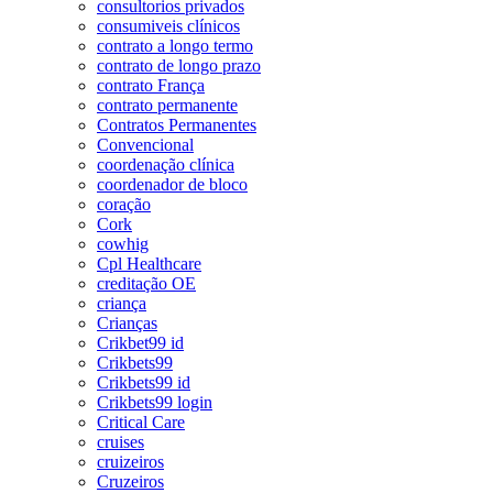
consultorios privados
consumiveis clínicos
contrato a longo termo
contrato de longo prazo
contrato França
contrato permanente
Contratos Permanentes
Convencional
coordenação clínica
coordenador de bloco
coração
Cork
cowhig
Cpl Healthcare
creditação OE
criança
Crianças
Crikbet99 id
Crikbets99
Crikbets99 id
Crikbets99 login
Critical Care
cruises
cruizeiros
Cruzeiros