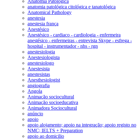
Anatomia Patológica
anatomia patológica citológica e tanatológica
Anatomical Pathology
anestesia
anestesia frança
Anestésico
Anestésico - cardiaco - cardiologia - enfermeira
anestésico - enfermeiras - entrevista Skype - esfrega -
hospital - instrumentador - nhs - rgn
anestesiologia
Anestesiologista
anestesiologo
Anestesista
anestesistas
Anesthesiologist
angiografia
Angola
Animação sociocultural
Animação socioeducativa
Animadora Sociocultural
anúncio
apoio
apoio alojamento; apoio na integração; apoio registo no
NMC; IELTS + Preparation
apoio ao domicilio