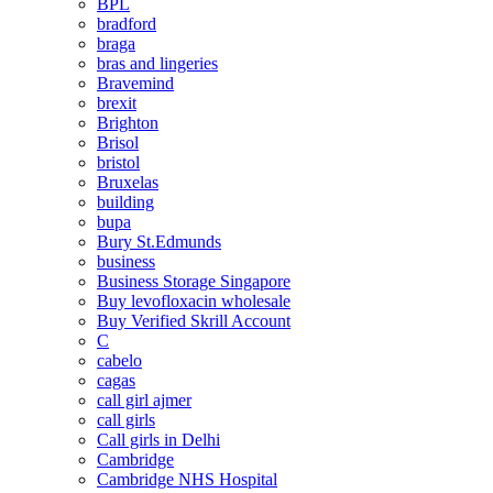
BPL
bradford
braga
bras and lingeries
Bravemind
brexit
Brighton
Brisol
bristol
Bruxelas
building
bupa
Bury St.Edmunds
business
Business Storage Singapore
Buy levofloxacin wholesale
Buy Verified Skrill Account
C
cabelo
cagas
call girl ajmer
call girls
Call girls in Delhi
Cambridge
Cambridge NHS Hospital