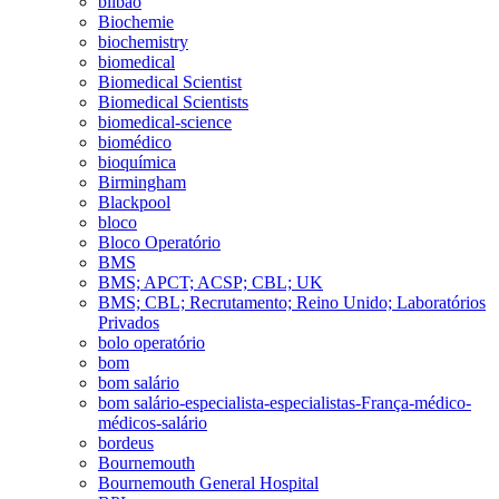
bilbao
Biochemie
biochemistry
biomedical
Biomedical Scientist
Biomedical Scientists
biomedical-science
biomédico
bioquímica
Birmingham
Blackpool
bloco
Bloco Operatório
BMS
BMS; APCT; ACSP; CBL; UK
BMS; CBL; Recrutamento; Reino Unido; Laboratórios
Privados
bolo operatório
bom
bom salário
bom salário-especialista-especialistas-França-médico-
médicos-salário
bordeus
Bournemouth
Bournemouth General Hospital