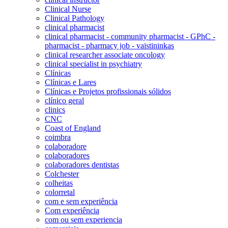
Clinical Nurse
Clinical Pathology
clinical pharmacist
clinical pharmacist - community pharmacist - GPhC -
pharmacist - pharmacy job - vaistininkas
clinical researcher associate oncology
clinical specialist in psychiatry
Clínicas
Clínicas e Lares
Clínicas e Projetos profissionais sólidos
clínico geral
clinics
CNC
Coast of England
coimbra
colaboradore
colaboradores
colaboradores dentistas
Colchester
colheitas
colorretal
com e sem experiência
Com experiência
com ou sem experiencia