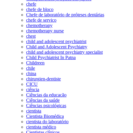
chefe
chefe de bloco
Chefe de laboratório de próteses dentárias
chefe de serviço
chemotherapy
chemotherapy nurse
chest
child and adolescent psychiatrist
Child and Adolescent Psychiatry
child and adolescent psychiatry specialist
Child Psychiatrist In Patna
Childreen
chile
china
chirurgien-dentiste
CICU
ciência
Ciências da educação
Ciências da saúde
Ciências psicológicas
cientista
Cientista Biomédica
cientista do laboratório
cientista médico
Cientistas clínicos