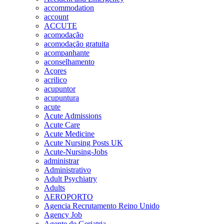
accommodation
account
ACCUTE
acomodação
acomodação gratuita
acompanhante
aconselhamento
Açores
acrilico
acupuntor
acupuntura
acute
Acute Admissions
Acute Care
Acute Medicine
Acute Nursing Posts UK
Acute-Nursing-Jobs
administrar
Administrativo
Adult Psychiatry
Adults
AEROPORTO
Agencia Recrutamento Reino Unido
Agency Job
Agente de Geriatria