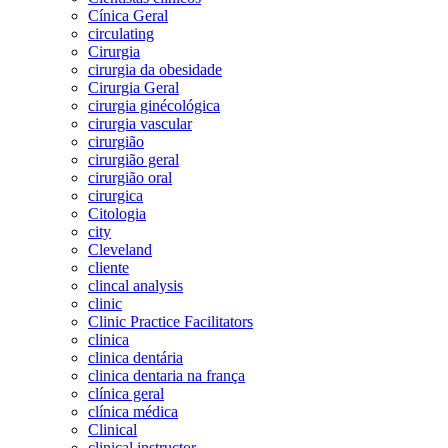
Cínica Geral
circulating
Cirurgia
cirurgia da obesidade
Cirurgia Geral
cirurgia ginécológica
cirurgia vascular
cirurgião
cirurgião geral
cirurgião oral
cirurgica
Citologia
city
Cleveland
cliente
clincal analysis
clinic
Clinic Practice Facilitators
clinica
clinica dentária
clinica dentaria na frança
clínica geral
clínica médica
Clinical
clinical instructor