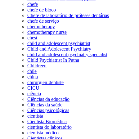
chefe
chefe de bloco
Chefe de laboratório de próteses dentárias
chefe de serviço
chemotherapy
chemotherapy nurse
chest
child and adolescent psychiatrist
Child and Adolescent Psychiatry
child and adolescent psychiatry specialist
Child Psychiatrist In Patna
Childreen
chile
china
chirurgien-dentiste
CICU
ciência
Ciências da educação
Ciências da saúde
Ciências psicológicas
cientista
Cientista Biomédica
cientista do laboratório
cientista médico
Cientistas clínicos