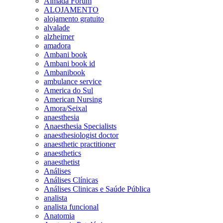
Almada Forum
ALOJAMENTO
alojamento gratuito
alvalade
alzheimer
amadora
Ambani book
Ambani book id
Ambanibook
ambulance service
America do Sul
American Nursing
Amora/Seixal
anaesthesia
Anaesthesia Specialists
anaesthesiologist doctor
anaesthetic practitioner
anaesthetics
anaesthetist
Análises
Análises Clínicas
Análises Clinicas e Saúde Pública
analista
analista funcional
Anatomia