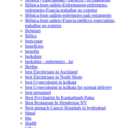
Bélgica-bom salário-Enfermagem-enfermeira-
enfermeiro-Francia-trabalhar no exterior
Bélgica-bom salário-enfermeiro-país estrangeiro
Bélgica-bom salário-Francia-médicos especialista-
trabalhar no exterior
Belgium
Bélica
bem-estar
benefícios
benefits
berkshire
berkshire - enfermeiro - lar
Berlim
best Electricians in Auckland
best Electricians in North Shore
best Gynecologist in kolkata
best Gynecologist in kolkata for normal delivery
best personnel
Best Psychiatrist In Kankarbagh Patna
Best Restaurant In Henderson NV
Best stomach Cancer Hospitals in hyderabad
bhpal
bhs
Big88