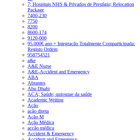
7; Hospitais NHS & Privados de Prestígio; Relocation
Package
7400-230
7750
8200
8600-174
9120-000
95.000€ ano + Integração Totalmente Comparticipada:
Registo Ordem
958754521
a&e
A&E Nurse
A&E-Accident and Emergency
ABA
Abrantes
Abu Dhabi
ACA; Saúde; quiosque da saúde
Academic Writing
Ação
ação direta
Ação M
Ação Médica
acção médica
Accident & Emergency
Accident and Emergency