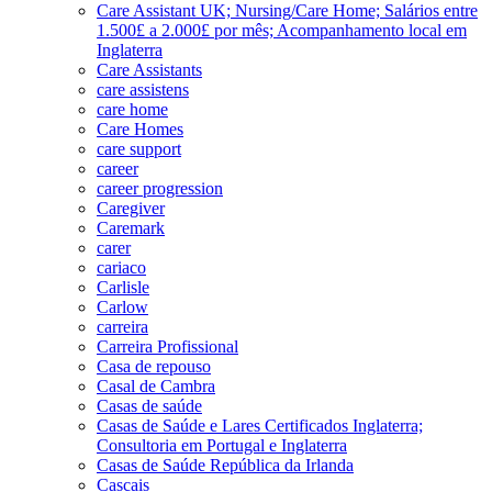
Care Assistant UK; Nursing/Care Home; Salários entre
1.500£ a 2.000£ por mês; Acompanhamento local em
Inglaterra
Care Assistants
care assistens
care home
Care Homes
care support
career
career progression
Caregiver
Caremark
carer
cariaco
Carlisle
Carlow
carreira
Carreira Profissional
Casa de repouso
Casal de Cambra
Casas de saúde
Casas de Saúde e Lares Certificados Inglaterra;
Consultoria em Portugal e Inglaterra
Casas de Saúde República da Irlanda
Cascais