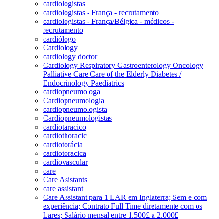
cardiologistas
cardiologistas - França - recrutamento
cardiologistas - França/Bélgica - médicos -
recrutamento
cardiólogo
Cardiology
cardiology doctor
Cardiology Respiratory Gastroenterology Oncology
Palliative Care Care of the Elderly Diabetes /
Endocrinology Paediatrics
cardiopneumologa
Cardiopneumologia
cardiopneumologista
Cardiopneumologistas
cardiotaracico
cardiothoracic
cardiotorácia
cardiotoracica
cardiovascular
care
Care Asistants
care assistant
Care Assistant para 1 LAR em Inglaterra; Sem e com
experiência; Contrato Full Time diretamente com os
Lares; Salário mensal entre 1.500£ a 2.000£