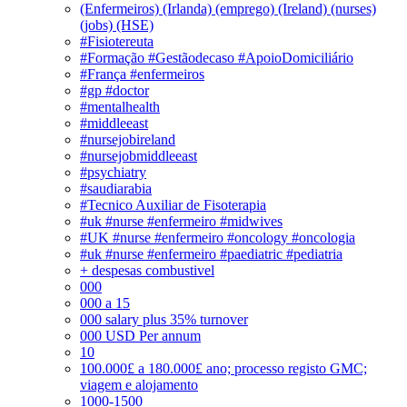
(Enfermeiros) (Irlanda) (emprego) (Ireland) (nurses)
(jobs) (HSE)
#Fisiotereuta
#Formação #Gestãodecaso #ApoioDomiciliário
#França #enfermeiros
#gp #doctor
#mentalhealth
#middleeast
#nursejobireland
#nursejobmiddleeast
#psychiatry
#saudiarabia
#Tecnico Auxiliar de Fisoterapia
#uk #nurse #enfermeiro #midwives
#UK #nurse #enfermeiro #oncology #oncologia
#uk #nurse #enfermeiro #paediatric #pediatria
+ despesas combustivel
000
000 a 15
000 salary plus 35% turnover
000 USD Per annum
10
100.000£ a 180.000£ ano; processo registo GMC;
viagem e alojamento
1000-1500