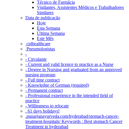
Técnico de Farmácia
Vigilantes, Assistentes Médicos e Trabalhadores
Similares
Data de publicação
Hoje
Esta Semana
Última Semana
Este Mês
‎ cplhealthcare‬
Pneumologistas
-
- Circulante
- Current and valid licence to practice as a Nurse
- Degree in Nursing and graduated from an approved
nursing program
- Full time contract
- Knowledge of German (required)
- Permanent contract
- Professional experience in the intended field of
practice
- Willingness to relocate
. 61 days holidays!
.punarjanayurveda.com/hyderabad/stomach-cancer-
treatment-hospitals/ Keywords : Best stomach Cancer
Treatment in hyderabad