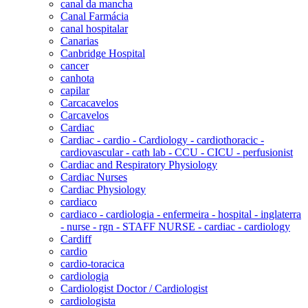
canal da mancha
Canal Farmácia
canal hospitalar
Canarias
Canbridge Hospital
cancer
canhota
capilar
Carcacavelos
Carcavelos
Cardiac
Cardiac - cardio - Cardiology - cardiothoracic -
cardiovascular - cath lab - CCU - CICU - perfusionist
Cardiac and Respiratory Physiology
Cardiac Nurses
Cardiac Physiology
cardiaco
cardiaco - cardiologia - enfermeira - hospital - inglaterra
- nurse - rgn - STAFF NURSE - cardiac - cardiology
Cardiff
cardio
cardio-toracica
cardiologia
Cardiologist Doctor / Cardiologist
cardiologista