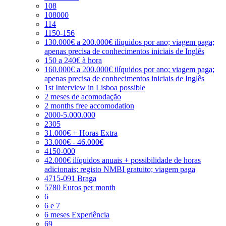
108
108000
114
1150-156
130.000€ a 200.000€ ilíquidos por ano; viagem paga;
apenas precisa de conhecimentos iniciais de Inglês
150 a 240€ à hora
160.000€ a 200.000€ ilíquidos por ano; viagem paga;
apenas precisa de conhecimentos iniciais de Inglês
1st Interview in Lisboa possible
2 meses de acomodação
2 months free accomodation
2000-5.000.000
2305
31.000€ + Horas Extra
33.000€ - 46.000€
4150-000
42.000€ ilíquidos anuais + possibilidade de horas
adicionais; registo NMBI gratuito; viagem paga
4715-091 Braga
5780 Euros per month
6
6 e 7
6 meses Experiência
69