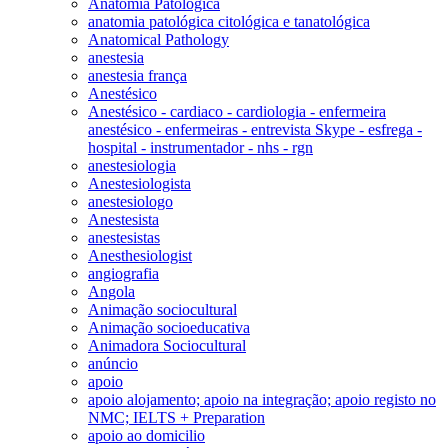
Anatomia Patológica
anatomia patológica citológica e tanatológica
Anatomical Pathology
anestesia
anestesia frança
Anestésico
Anestésico - cardiaco - cardiologia - enfermeira
anestésico - enfermeiras - entrevista Skype - esfrega -
hospital - instrumentador - nhs - rgn
anestesiologia
Anestesiologista
anestesiologo
Anestesista
anestesistas
Anesthesiologist
angiografia
Angola
Animação sociocultural
Animação socioeducativa
Animadora Sociocultural
anúncio
apoio
apoio alojamento; apoio na integração; apoio registo no
NMC; IELTS + Preparation
apoio ao domicilio