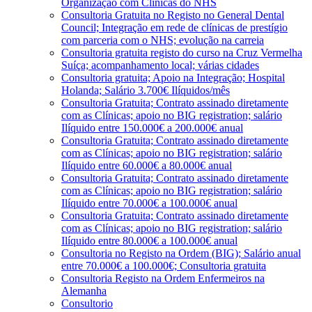
Organização com Clínicas do NHS
Consultoria Gratuita no Registo no General Dental
Council; Integração em rede de clínicas de prestígio
com parceria com o NHS; evolução na carreia
Consultoria gratuita registo do curso na Cruz Vermelha
Suíça; acompanhamento local; várias cidades
Consultoria gratuita; Apoio na Integração; Hospital
Holanda; Salário 3.700€ Ilíquidos/mês
Consultoria Gratuita; Contrato assinado diretamente
com as Clínicas; apoio no BIG registration; salário
Ilíquido entre 150.000€ a 200.000€ anual
Consultoria Gratuita; Contrato assinado diretamente
com as Clínicas; apoio no BIG registration; salário
Ilíquido entre 60.000€ a 80.000€ anual
Consultoria Gratuita; Contrato assinado diretamente
com as Clínicas; apoio no BIG registration; salário
Ilíquido entre 70.000€ a 100.000€ anual
Consultoria Gratuita; Contrato assinado diretamente
com as Clínicas; apoio no BIG registration; salário
Ilíquido entre 80.000€ a 100.000€ anual
Consultoria no Registo na Ordem (BIG); Salário anual
entre 70.000€ a 100.000€; Consultoria gratuita
Consultoria Registo na Ordem Enfermeiros na
Alemanha
Consultorio