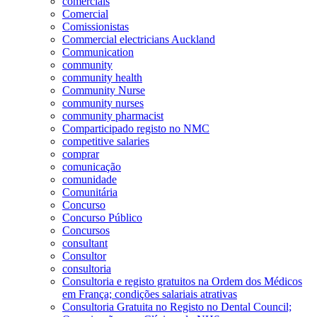
comerciais
Comercial
Comissionistas
Commercial electricians Auckland
Communication
community
community health
Community Nurse
community nurses
community pharmacist
Comparticipado registo no NMC
competitive salaries
comprar
comunicação
comunidade
Comunitária
Concurso
Concurso Público
Concursos
consultant
Consultor
consultoria
Consultoria e registo gratuitos na Ordem dos Médicos
em França; condições salariais atrativas
Consultoria Gratuita no Registo no Dental Council;