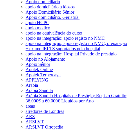
Apoio domiciliário
apoio domiciliário a idosos
Apoio Domiciliário Sénior
Apoio domiciliário. Geriatría.
apoio HCPC
apoio medico
apoio na equivalência do curso
apoio na integração; apoio registo no NMC
apoio na integração; apoio registo no NMC; preparação
+ exame IELTS suportados pelo hospital
apoio na integração; Hospital Privado de prestígio
Apoio no Alojamento
Apoio Sénior
Apotek Online
Apotek Terpercaya
APPLYING
Arabia
Arábia Saudita
Arábia Saudita Hospitais de Prestígio; Registo Gratuito;
36.000€ a 60.000€ Líquidos por Ano
areas
arredores de Londres
ARS
ARSLVT
ARSLVT Ortopedia