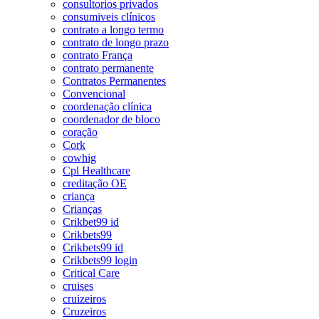
consultorios privados
consumiveis clínicos
contrato a longo termo
contrato de longo prazo
contrato França
contrato permanente
Contratos Permanentes
Convencional
coordenação clínica
coordenador de bloco
coração
Cork
cowhig
Cpl Healthcare
creditação OE
criança
Crianças
Crikbet99 id
Crikbets99
Crikbets99 id
Crikbets99 login
Critical Care
cruises
cruizeiros
Cruzeiros