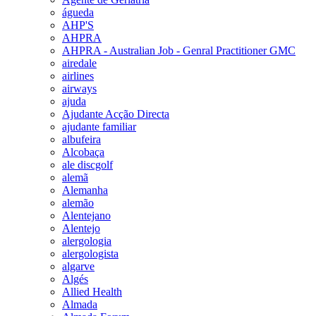
águeda
AHP'S
AHPRA
AHPRA - Australian Job - Genral Practitioner GMC
airedale
airlines
airways
ajuda
Ajudante Acção Directa
ajudante familiar
albufeira
Alcobaça
ale discgolf
alemã
Alemanha
alemão
Alentejano
Alentejo
alergologia
alergologista
algarve
Algés
Allied Health
Almada