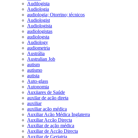
Audilogista
Audiologia
audiologia; Otorrino; técnicos
Audiologist
Audiologista
audiologistas
audiologsta
Audiology
audiometria
Austrália
Australian Job
autism
autismo
autista
Auto-glass
Autonomia
Auxiiares de Saúde
auxilar de ação direta
auxiliar
auxiliar ação médica
Auxiliar Ação Médica Inglaterra
Auxiliar Acção Directa
Auxiliar de ação médica
Auxiliar de Acção Directa
Auxiliar de Geriatria