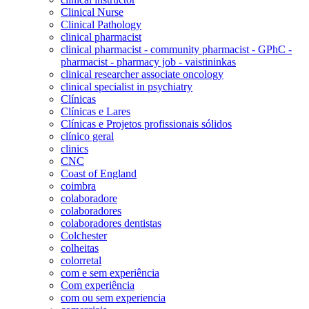
Clinical Nurse
Clinical Pathology
clinical pharmacist
clinical pharmacist - community pharmacist - GPhC -
pharmacist - pharmacy job - vaistininkas
clinical researcher associate oncology
clinical specialist in psychiatry
Clínicas
Clínicas e Lares
Clínicas e Projetos profissionais sólidos
clínico geral
clinics
CNC
Coast of England
coimbra
colaboradore
colaboradores
colaboradores dentistas
Colchester
colheitas
colorretal
com e sem experiência
Com experiência
com ou sem experiencia