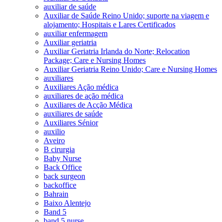
auxiliar de saúde
Auxiliar de Saúde Reino Unido; suporte na viagem e
alojamento; Hospitais e Lares Certificados
auxiliar enfermagem
Auxiliar geriatria
Auxiliar Geriatria Irlanda do Norte; Relocation
Package; Care e Nursing Homes
Auxiliar Geriatria Reino Unido; Care e Nursing Homes
auxiliares
Auxiliares Ação médica
auxiliares de ação médica
Auxiliares de Acção Médica
auxiliares de saúde
Auxiliares Sénior
auxilio
Aveiro
B cirurgia
Baby Nurse
Back Office
back surgeon
backoffice
Bahrain
Baixo Alentejo
Band 5
band 5 nurse