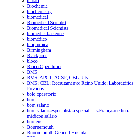
bilbao
Biochemie
biochemistry
biomedical
Biomedical Scientist
Biomedical Scientists
biomedical-science
biomédico
bioquímica
Birmingham
Blackpool
bloco
Bloco Operatório
BMS
BMS; APCT; ACSP; CBL; UK
BMS; CBL; Recrutamento; Reino Unido; Laboratórios
Privados
bolo operatório
bom
bom salário
bom salário-especialista-especialistas-França-médico-
médicos-salário
bordeus
Bournemouth
Bournemouth General Hospital