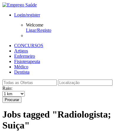
Login/register
Welcome
Ligar/Registo
CONCURSOS
Artigos
Enfermeiro
Fisioterapeuta
Médico
Dentista
Raio:
Procurar
Jobs tagged "Radiologista;
Suiça"