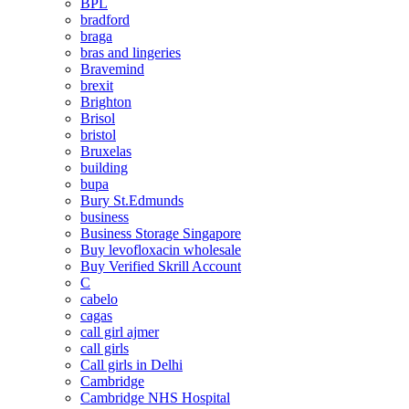
BPL
bradford
braga
bras and lingeries
Bravemind
brexit
Brighton
Brisol
bristol
Bruxelas
building
bupa
Bury St.Edmunds
business
Business Storage Singapore
Buy levofloxacin wholesale
Buy Verified Skrill Account
C
cabelo
cagas
call girl ajmer
call girls
Call girls in Delhi
Cambridge
Cambridge NHS Hospital