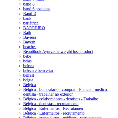
band 6
band 6 positions
Band_4
bank
bariátrica
BARREIRO
Bath
Baviera
Bayern
beaches
Beautilook Ayurvedic weight loss product
bebe
belas
beleza
beleza e bem estar
belfast
belgia
Bélgica
Bélgica - bom salário - comprar - Francia - médico-
dentista - trabalhar no exterior
Bélgica - colaboradores - dentistas - Trabalho
Bélgica - dentistas - recrutamento
Bélgica - Enfermeiros - Recrutamen
Bélgica - Enfermeiros - recrutamento
Bélgica - especialistas - médicos - recrutamento