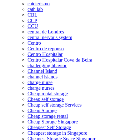
cateterismo
cath lab
CBL
CCP
CCU
central de Londres
central nervous system
Centro
Centro de repouso
Centro Hospitalar
Centro Hospitalar Cova da Beira
challenging bhavior
Channel Island
channel islands
charge nurse
charge nurses
Cheap rental storage
Cheap self storage
Cheap self storage Services
Cheap Storage
Cheap storage rental
Cheap Storage Singapore
Cheapest Self Storage
Cheapest storage in Singapore
Cheapest Storage Space Singapore