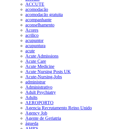
ACCUTE
acomodação
acomodação gratuita
acompanhante
aconselhamento
Açores
acrilico
acupuntor
acupuntura
acute
Acute Admissions
Acute Care
Acute Medicine
Acute Nursing Posts UK
Acute-Nursing-Jobs
administrar
Administrativo
Adult Psychiatry
Adults
AEROPORTO
Agencia Recrutamento Reino Unido
Agency Job
Agente de Geriatria
águeda
AHP'S