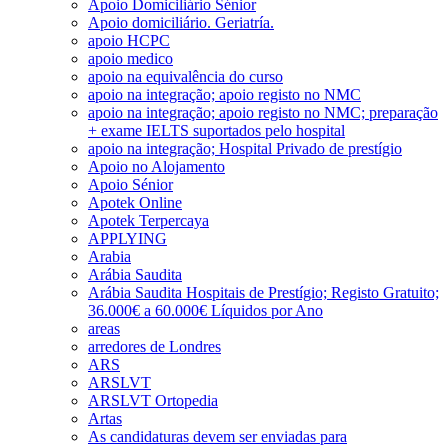
Apoio Domiciliário Sénior
Apoio domiciliário. Geriatría.
apoio HCPC
apoio medico
apoio na equivalência do curso
apoio na integração; apoio registo no NMC
apoio na integração; apoio registo no NMC; preparação
+ exame IELTS suportados pelo hospital
apoio na integração; Hospital Privado de prestígio
Apoio no Alojamento
Apoio Sénior
Apotek Online
Apotek Terpercaya
APPLYING
Arabia
Arábia Saudita
Arábia Saudita Hospitais de Prestígio; Registo Gratuito;
36.000€ a 60.000€ Líquidos por Ano
areas
arredores de Londres
ARS
ARSLVT
ARSLVT Ortopedia
Artas
As candidaturas devem ser enviadas para