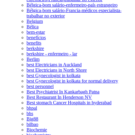
Bélgica-bom salário-enfermeiro-país estrangeiro
Bélgica-bom salário-Francia-médicos especialista-
trabalhar no exterior
Belgium
Bélica
bem-estar
benefícios
benefits
berkshire
berkshire - enfermeiro - lar
Berlim
best Electricians in Auckland
best Electricians in North Shore
best Gynecologist in kolkata
best Gynecologist in kolkata for normal delivery
best personnel
Best Psychiatrist In Kankarbagh Patna
Best Restaurant In Henderson NV
Best stomach Cancer Hospitals in hyderabad
bhpal
bhs
Big88
bilbao
Biochemie