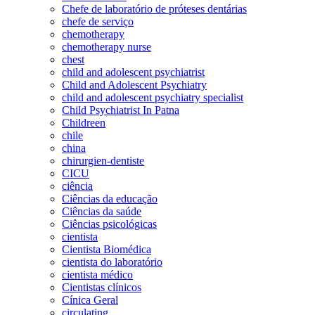
Chefe de laboratório de próteses dentárias
chefe de serviço
chemotherapy
chemotherapy nurse
chest
child and adolescent psychiatrist
Child and Adolescent Psychiatry
child and adolescent psychiatry specialist
Child Psychiatrist In Patna
Childreen
chile
china
chirurgien-dentiste
CICU
ciência
Ciências da educação
Ciências da saúde
Ciências psicológicas
cientista
Cientista Biomédica
cientista do laboratório
cientista médico
Cientistas clínicos
Cínica Geral
circulating