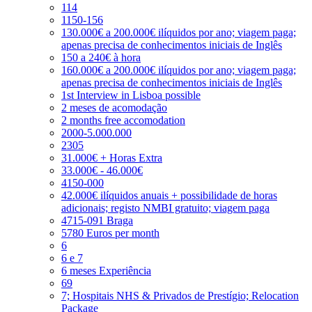
114
1150-156
130.000€ a 200.000€ ilíquidos por ano; viagem paga;
apenas precisa de conhecimentos iniciais de Inglês
150 a 240€ à hora
160.000€ a 200.000€ ilíquidos por ano; viagem paga;
apenas precisa de conhecimentos iniciais de Inglês
1st Interview in Lisboa possible
2 meses de acomodação
2 months free accomodation
2000-5.000.000
2305
31.000€ + Horas Extra
33.000€ - 46.000€
4150-000
42.000€ ilíquidos anuais + possibilidade de horas
adicionais; registo NMBI gratuito; viagem paga
4715-091 Braga
5780 Euros per month
6
6 e 7
6 meses Experiência
69
7; Hospitais NHS & Privados de Prestígio; Relocation
Package