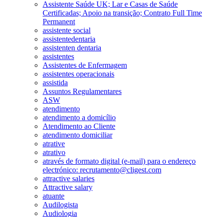
Assistente Saúde UK; Lar e Casas de Saúde
Certificadas; Apoio na transição; Contrato Full Time
Permanent
assistente social
assistentedentaria
assistenten dentaria
assistentes
Assistentes de Enfermagem
assistentes operacionais
assistida
Assuntos Regulamentares
ASW
atendimento
atendimento a domicílio
Atendimento ao Cliente
atendimento domiciliar
atrative
atrativo
através de formato digital (e-mail) para o endereço
electrónico: recrutamento@cligest.com
attractive salaries
Attractive salary
atuante
Audilogista
Audiologia