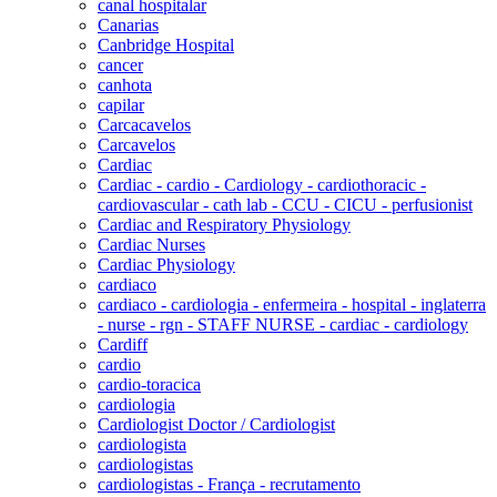
canal hospitalar
Canarias
Canbridge Hospital
cancer
canhota
capilar
Carcacavelos
Carcavelos
Cardiac
Cardiac - cardio - Cardiology - cardiothoracic -
cardiovascular - cath lab - CCU - CICU - perfusionist
Cardiac and Respiratory Physiology
Cardiac Nurses
Cardiac Physiology
cardiaco
cardiaco - cardiologia - enfermeira - hospital - inglaterra
- nurse - rgn - STAFF NURSE - cardiac - cardiology
Cardiff
cardio
cardio-toracica
cardiologia
Cardiologist Doctor / Cardiologist
cardiologista
cardiologistas
cardiologistas - França - recrutamento