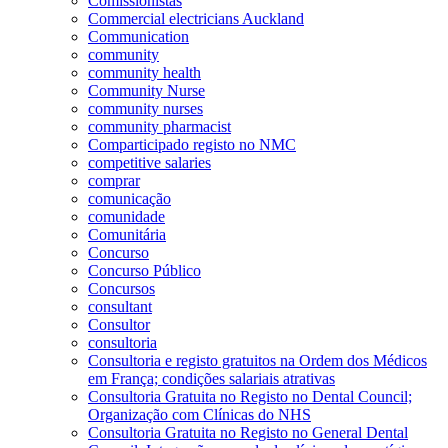
Comissionistas
Commercial electricians Auckland
Communication
community
community health
Community Nurse
community nurses
community pharmacist
Comparticipado registo no NMC
competitive salaries
comprar
comunicação
comunidade
Comunitária
Concurso
Concurso Público
Concursos
consultant
Consultor
consultoria
Consultoria e registo gratuitos na Ordem dos Médicos
em França; condições salariais atrativas
Consultoria Gratuita no Registo no Dental Council;
Organização com Clínicas do NHS
Consultoria Gratuita no Registo no General Dental