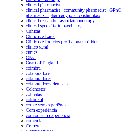
clinical pharmacist
clinical pharmacist - community pharmacist - GPhC -
pharmacist - pharmacy job - vaistininkas
clinical researcher associate oncology
clinical specialist in psychiatry
Clínicas
Clínicas e Lares
Clínicas e Projetos profissionais sólidos
clínico geral
clinics
CNC
Coast of England
coimbra
colaboradore
colaboradores
colaboradores dentistas
Colchester
colheitas
colorretal
com e sem experiência
Com experiência
com ou sem experiencia
comerciais
Comercial