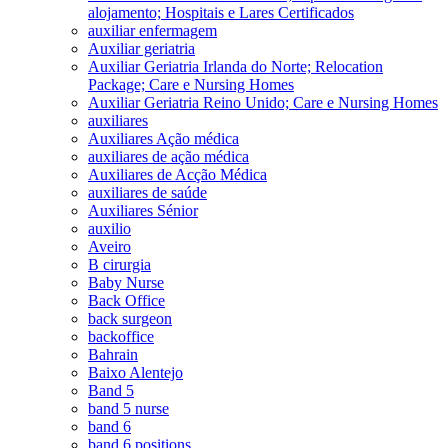
alojamento; Hospitais e Lares Certificados
auxiliar enfermagem
Auxiliar geriatria
Auxiliar Geriatria Irlanda do Norte; Relocation
Package; Care e Nursing Homes
Auxiliar Geriatria Reino Unido; Care e Nursing Homes
auxiliares
Auxiliares Ação médica
auxiliares de ação médica
Auxiliares de Acção Médica
auxiliares de saúde
Auxiliares Sénior
auxilio
Aveiro
B cirurgia
Baby Nurse
Back Office
back surgeon
backoffice
Bahrain
Baixo Alentejo
Band 5
band 5 nurse
band 6
band 6 positions