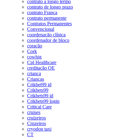
contrato a longo termo
contrato de longo prazo
contrato França
contrato permanente
Contratos Permanentes
Convencional
coordenação clínica
coordenador de bloco
coração
Cork
cowhig
Cpl Healthcare
creditação OE
criança
Crianças
Crikbet99 id
Crikbets99
Crikbets99 id
Crikbets99 login
Critical Care
cruises
cruizeiros
Cruzeiros
cryodon taxi
CT