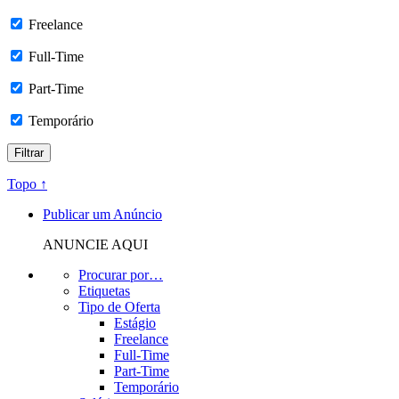
Freelance
Full-Time
Part-Time
Temporário
Topo ↑
Publicar um Anúncio
ANUNCIE AQUI
Procurar por…
Etiquetas
Tipo de Oferta
Estágio
Freelance
Full-Time
Part-Time
Temporário