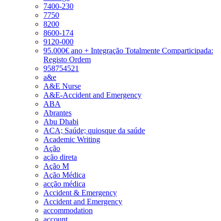
7400-230
7750
8200
8600-174
9120-000
95.000€ ano + Integração Totalmente Comparticipada:
Registo Ordem
958754521
a&e
A&E Nurse
A&E-Accident and Emergency
ABA
Abrantes
Abu Dhabi
ACA; Saúde; quiosque da saúde
Academic Writing
Ação
ação direta
Ação M
Ação Médica
acção médica
Accident & Emergency
Accident and Emergency
accommodation
account