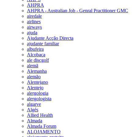
AHPRA
AHPRA - Australian Job - Genral Practitioner GMC
airedale
airlines
airways
ajuda
Ajudante Acção Directa
ajudante familiar
albufeira
Alcobaça
ale discgolf
alemã
Alemanha
alemão
Alentejano
Alentejo
alergologia
alergologista
algarve
Algés
Allied Health
Almada
Almada Forum
ALOJAMENTO