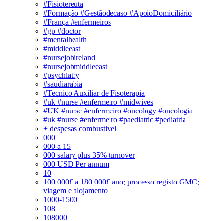
#Fisiotereuta
#Formação #Gestãodecaso #ApoioDomiciliário
#França #enfermeiros
#gp #doctor
#mentalhealth
#middleeast
#nursejobireland
#nursejobmiddleeast
#psychiatry
#saudiarabia
#Tecnico Auxiliar de Fisoterapia
#uk #nurse #enfermeiro #midwives
#UK #nurse #enfermeiro #oncology #oncologia
#uk #nurse #enfermeiro #paediatric #pediatria
+ despesas combustivel
000
000 a 15
000 salary plus 35% turnover
000 USD Per annum
10
100.000£ a 180.000£ ano; processo registo GMC;
viagem e alojamento
1000-1500
108
108000