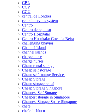
CBL
CCP
CCU
central de Londres
central nervous system
Centro
Centro de repouso
Centro Hospitalar
Centro Hospitalar Cova da Beira
challenging bhavior
Channel Island
channel islands
charge nurse
charge nurses
Cheap rental storage
Cheap self storage
Cheap self storage Services
Cheap Storage
Cheap storage rental
Cheap Storage Singapore
Cheapest Self Storage
Cheapest storage in Singapore
Cheapest Storage Space Singapore
chefe
chefe de bloco