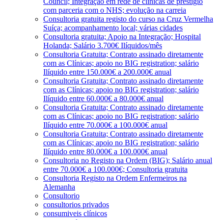
Council; Integração em rede de clínicas de prestígio
com parceria com o NHS; evolução na carreia
Consultoria gratuita registo do curso na Cruz Vermelha
Suíça; acompanhamento local; várias cidades
Consultoria gratuita; Apoio na Integração; Hospital
Holanda; Salário 3.700€ Ilíquidos/mês
Consultoria Gratuita; Contrato assinado diretamente
com as Clínicas; apoio no BIG registration; salário
Ilíquido entre 150.000€ a 200.000€ anual
Consultoria Gratuita; Contrato assinado diretamente
com as Clínicas; apoio no BIG registration; salário
Ilíquido entre 60.000€ a 80.000€ anual
Consultoria Gratuita; Contrato assinado diretamente
com as Clínicas; apoio no BIG registration; salário
Ilíquido entre 70.000€ a 100.000€ anual
Consultoria Gratuita; Contrato assinado diretamente
com as Clínicas; apoio no BIG registration; salário
Ilíquido entre 80.000€ a 100.000€ anual
Consultoria no Registo na Ordem (BIG); Salário anual
entre 70.000€ a 100.000€; Consultoria gratuita
Consultoria Registo na Ordem Enfermeiros na
Alemanha
Consultorio
consultorios privados
consumiveis clínicos