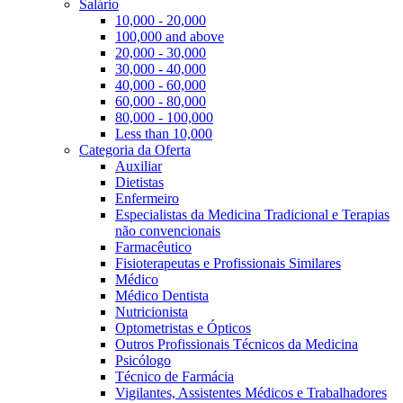
Salário
10,000 - 20,000
100,000 and above
20,000 - 30,000
30,000 - 40,000
40,000 - 60,000
60,000 - 80,000
80,000 - 100,000
Less than 10,000
Categoria da Oferta
Auxiliar
Dietistas
Enfermeiro
Especialistas da Medicina Tradicional e Terapias
não convencionais
Farmacêutico
Fisioterapeutas e Profissionais Similares
Médico
Médico Dentista
Nutricionista
Optometristas e Ópticos
Outros Profissionais Técnicos da Medicina
Psicólogo
Técnico de Farmácia
Vigilantes, Assistentes Médicos e Trabalhadores