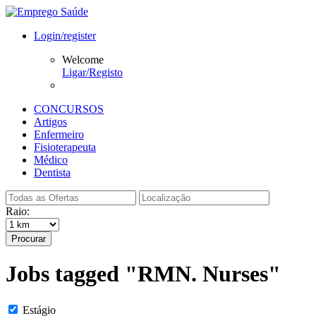
Login/register
Welcome
Ligar/Registo
CONCURSOS
Artigos
Enfermeiro
Fisioterapeuta
Médico
Dentista
Raio:
Procurar
Jobs tagged "RMN. Nurses"
Estágio