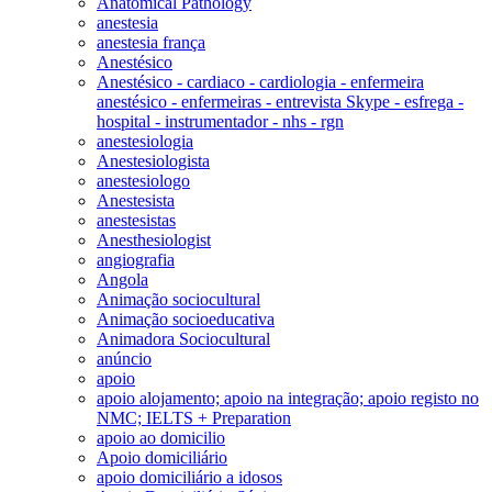
Anatomical Pathology
anestesia
anestesia frança
Anestésico
Anestésico - cardiaco - cardiologia - enfermeira
anestésico - enfermeiras - entrevista Skype - esfrega -
hospital - instrumentador - nhs - rgn
anestesiologia
Anestesiologista
anestesiologo
Anestesista
anestesistas
Anesthesiologist
angiografia
Angola
Animação sociocultural
Animação socioeducativa
Animadora Sociocultural
anúncio
apoio
apoio alojamento; apoio na integração; apoio registo no
NMC; IELTS + Preparation
apoio ao domicilio
Apoio domiciliário
apoio domiciliário a idosos