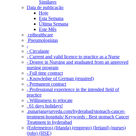
Similares
Data de publicação
Hoje
Esta Semana
Última Semana
Este Mês
‎ cplhealthcare‬
Pneumologistas
-
- Circulante
- Current and valid licence to practice as a Nurse
- Degree in Nursing and graduated from an approved
nursing program
- Full time contract
- Knowledge of German (required)
- Permanent contract
- Professional experience in the intended field of
practice
- Willingness to relocate
. 61 days holidays!
.punarjanayurveda.com/hyderabad/stomach-cancer-
treatment-hospitals/ Keywords : Best stomach Cancer
Treatment in hyderabad
(Enfermeiros) (Irlanda) (emprego) (Ireland) (nurses)
(jobs) (HSE)