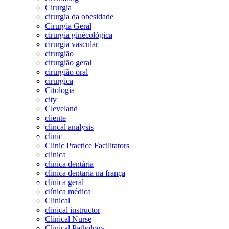
Cirurgia
cirurgia da obesidade
Cirurgia Geral
cirurgia ginécológica
cirurgia vascular
cirurgião
cirurgião geral
cirurgião oral
cirurgica
Citologia
city
Cleveland
cliente
clincal analysis
clinic
Clinic Practice Facilitators
clinica
clinica dentária
clinica dentaria na frança
clínica geral
clínica médica
Clinical
clinical instructor
Clinical Nurse
Clinical Pathology