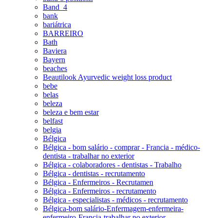
Band_4
bank
bariátrica
BARREIRO
Bath
Baviera
Bayern
beaches
Beautilook Ayurvedic weight loss product
bebe
belas
beleza
beleza e bem estar
belfast
belgia
Bélgica
Bélgica - bom salário - comprar - Francia - médico-
dentista - trabalhar no exterior
Bélgica - colaboradores - dentistas - Trabalho
Bélgica - dentistas - recrutamento
Bélgica - Enfermeiros - Recrutamen
Bélgica - Enfermeiros - recrutamento
Bélgica - especialistas - médicos - recrutamento
Bélgica-bom salário-Enfermagem-enfermeira-
enfermeiro-Francia-trabalhar no exterior