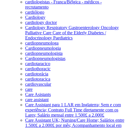
cardiologistas - França/Bélgica - médicos -
recrutamento
cardiólogo
Cardiology
cardiology doctor
Cardiology Respiratory Gastroenterology Oncology
Palliative Care Care of the Elderly Diabetes /
Endocrinology Paediatrics
cardiopneumologa
Cardiopneumologia
cardiopneumologista
Cardiopneumologistas
cardiotaracico
cardiothoracic
cardiotorácia
cardiotoracica
cardiovascular
care
Care Asistants
care assistant
Care Assistant para 1 LAR em Inglaterra; Sem e com
experiência; Contrato Full Time diretamente com os
Lares; Salário mensal entre 1.500£ a 2.000£
Care Assistant UK; Nursing/Care Home; Salários entre
1.500£ a 2.000£ por mês; Acompanhamento local em