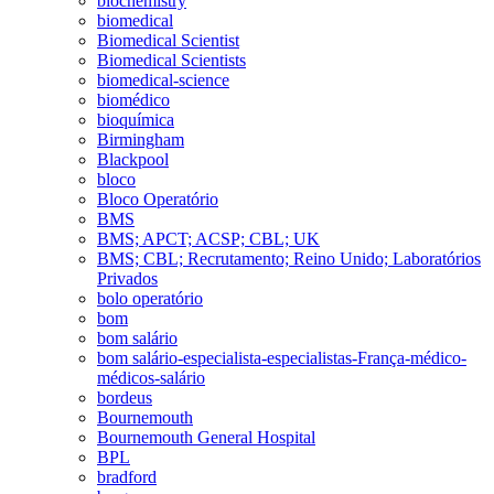
biochemistry
biomedical
Biomedical Scientist
Biomedical Scientists
biomedical-science
biomédico
bioquímica
Birmingham
Blackpool
bloco
Bloco Operatório
BMS
BMS; APCT; ACSP; CBL; UK
BMS; CBL; Recrutamento; Reino Unido; Laboratórios
Privados
bolo operatório
bom
bom salário
bom salário-especialista-especialistas-França-médico-
médicos-salário
bordeus
Bournemouth
Bournemouth General Hospital
BPL
bradford