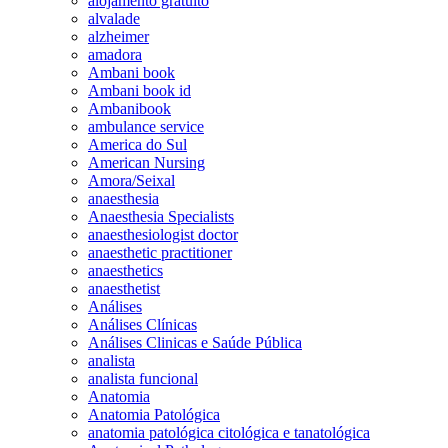
alojamento gratuito
alvalade
alzheimer
amadora
Ambani book
Ambani book id
Ambanibook
ambulance service
America do Sul
American Nursing
Amora/Seixal
anaesthesia
Anaesthesia Specialists
anaesthesiologist doctor
anaesthetic practitioner
anaesthetics
anaesthetist
Análises
Análises Clínicas
Análises Clinicas e Saúde Pública
analista
analista funcional
Anatomia
Anatomia Patológica
anatomia patológica citológica e tanatológica