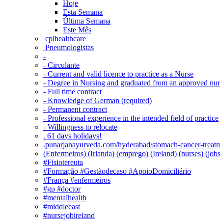
Hoje
Esta Semana
Última Semana
Este Mês
‎ cplhealthcare‬
Pneumologistas
-
- Circulante
- Current and valid licence to practice as a Nurse
- Degree in Nursing and graduated from an approved nu
- Full time contract
- Knowledge of German (required)
- Permanent contract
- Professional experience in the intended field of practice
- Willingness to relocate
. 61 days holidays!
.punarjanayurveda.com/hyderabad/stomach-cancer-treatm
(Enfermeiros) (Irlanda) (emprego) (Ireland) (nurses) (jo
#Fisiotereuta
#Formação #Gestãodecaso #ApoioDomiciliário
#França #enfermeiros
#gp #doctor
#mentalhealth
#middleeast
#nursejobireland