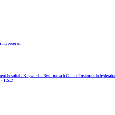
rsing program
ent-hospitals/ Keywords : Best stomach Cancer Treatment in hyderab
bs) (HSE)