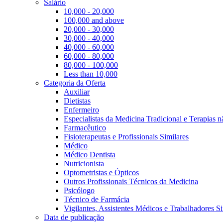
Salário
10,000 - 20,000
100,000 and above
20,000 - 30,000
30,000 - 40,000
40,000 - 60,000
60,000 - 80,000
80,000 - 100,000
Less than 10,000
Categoria da Oferta
Auxiliar
Dietistas
Enfermeiro
Especialistas da Medicina Tradicional e Terapias 
Farmacêutico
Fisioterapeutas e Profissionais Similares
Médico
Médico Dentista
Nutricionista
Optometristas e Ópticos
Outros Profissionais Técnicos da Medicina
Psicólogo
Técnico de Farmácia
Vigilantes, Assistentes Médicos e Trabalhadores Si
Data de publicação