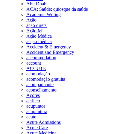
Abu Dhabi
ACA; Saúde; quiosque da saúde
Academic Writing
Ação
ação direta
Ação M
Ação Médica
acção médica
Accident & Emergency
Accident and Emergency
accommodation
account
ACCUTE
acomodação
acomodação gratuita
acompanhante
aconselhamento
Açores
acrilico
acupuntor
acupuntura
acute
Acute Admissions
Acute Care
Acute Medicine