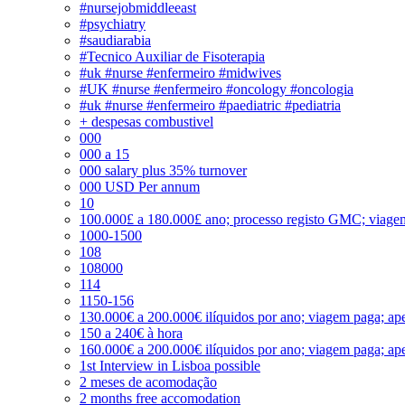
#nursejobmiddleeast
#psychiatry
#saudiarabia
#Tecnico Auxiliar de Fisoterapia
#uk #nurse #enfermeiro #midwives
#UK #nurse #enfermeiro #oncology #oncologia
#uk #nurse #enfermeiro #paediatric #pediatria
+ despesas combustivel
000
000 a 15
000 salary plus 35% turnover
000 USD Per annum
10
100.000£ a 180.000£ ano; processo registo GMC; viage
1000-1500
108
108000
114
1150-156
130.000€ a 200.000€ ilíquidos por ano; viagem paga; ape
150 a 240€ à hora
160.000€ a 200.000€ ilíquidos por ano; viagem paga; ape
1st Interview in Lisboa possible
2 meses de acomodação
2 months free accomodation