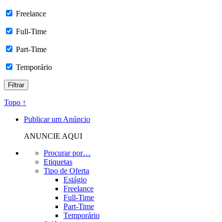
Freelance
Full-Time
Part-Time
Temporário
Topo ↑
Publicar um Anúncio
ANUNCIE AQUI
Procurar por…
Etiquetas
Tipo de Oferta
Estágio
Freelance
Full-Time
Part-Time
Temporário