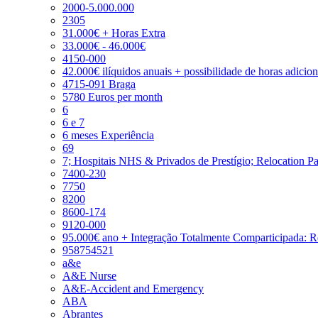
2000-5.000.000
2305
31.000€ + Horas Extra
33.000€ - 46.000€
4150-000
42.000€ ilíquidos anuais + possibilidade de horas adicio
4715-091 Braga
5780 Euros per month
6
6 e 7
6 meses Experiência
69
7; Hospitais NHS & Privados de Prestígio; Relocation P
7400-230
7750
8200
8600-174
9120-000
95.000€ ano + Integração Totalmente Comparticipada: 
958754521
a&e
A&E Nurse
A&E-Accident and Emergency
ABA
Abrantes