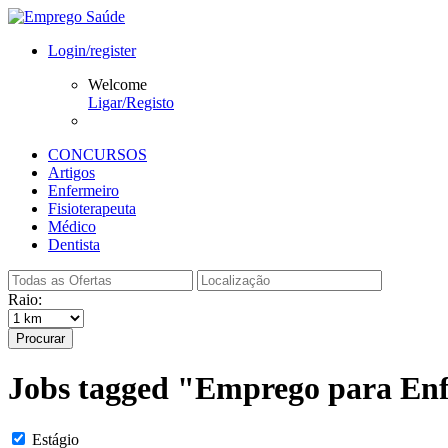
Login/register
Welcome
Ligar/Registo
CONCURSOS
Artigos
Enfermeiro
Fisioterapeuta
Médico
Dentista
Raio:
Procurar
Jobs tagged "Emprego para Enf
Estágio