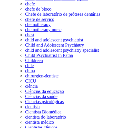
chefe
chefe de bloco
Chefe de laboratório de próteses dentárias
chefe de serviço
chemotherapy
chemotherapy nurse
chest
child and adolescent psychiatrist
Child and Adolescent Psychiatry
child and adolescent psychiatry specialist
Child Psychiatrist In Patna
Childreen
chile
china
chirurgien-dentiste
CICU
ciência
Ciências da educação
Ciências da saúde
Ciências psicológicas
cientista
Cientista Biomédica
cientista do laboratório
cientista médico
Cientistas clínicos