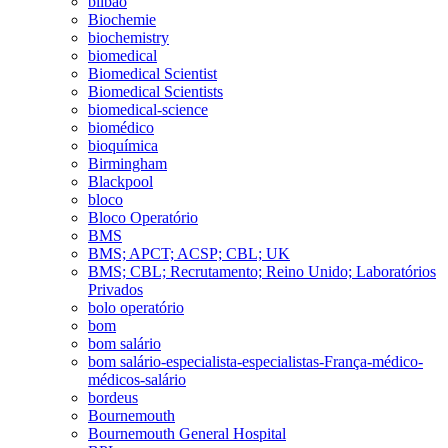
bilbao
Biochemie
biochemistry
biomedical
Biomedical Scientist
Biomedical Scientists
biomedical-science
biomédico
bioquímica
Birmingham
Blackpool
bloco
Bloco Operatório
BMS
BMS; APCT; ACSP; CBL; UK
BMS; CBL; Recrutamento; Reino Unido; Laboratórios
Privados
bolo operatório
bom
bom salário
bom salário-especialista-especialistas-França-médico-
médicos-salário
bordeus
Bournemouth
Bournemouth General Hospital