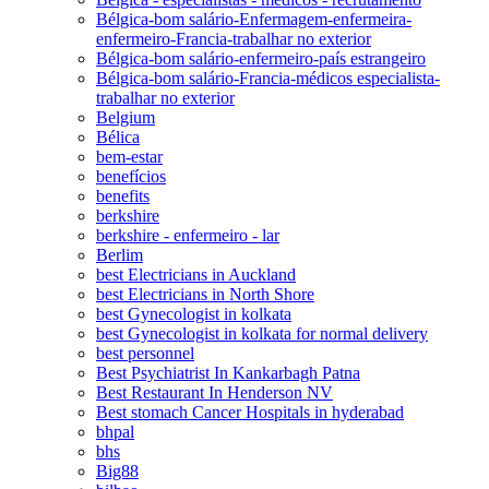
Bélgica-bom salário-Enfermagem-enfermeira-
enfermeiro-Francia-trabalhar no exterior
Bélgica-bom salário-enfermeiro-país estrangeiro
Bélgica-bom salário-Francia-médicos especialista-
trabalhar no exterior
Belgium
Bélica
bem-estar
benefícios
benefits
berkshire
berkshire - enfermeiro - lar
Berlim
best Electricians in Auckland
best Electricians in North Shore
best Gynecologist in kolkata
best Gynecologist in kolkata for normal delivery
best personnel
Best Psychiatrist In Kankarbagh Patna
Best Restaurant In Henderson NV
Best stomach Cancer Hospitals in hyderabad
bhpal
bhs
Big88