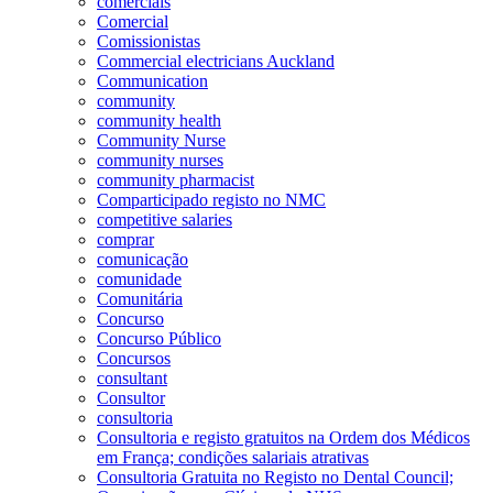
comerciais
Comercial
Comissionistas
Commercial electricians Auckland
Communication
community
community health
Community Nurse
community nurses
community pharmacist
Comparticipado registo no NMC
competitive salaries
comprar
comunicação
comunidade
Comunitária
Concurso
Concurso Público
Concursos
consultant
Consultor
consultoria
Consultoria e registo gratuitos na Ordem dos Médicos
em França; condições salariais atrativas
Consultoria Gratuita no Registo no Dental Council;