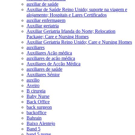
auxiliar de saúde
Auxiliar de Saúde Reino Unido; suporte na viagem e
alojamento; Hospitais e Lares Certificados
auxiliar enfermagem
Auxiliar geriatria
Auxiliar Geriatria Irlanda do Norte; Relocation
Package; Care e Nursing Homes
Auxiliar Geriatria Reino Unido; Care e Nursing Homes
auxiliares
Auxiliares Ação médica
auxiliares de ação médica
Auxiliares de Acção Médica
auxiliares de saúde
Auxiliares Sénior
auxilio
Aveiro
B cirurgia
Baby Nurse
Back Office
back surgeon
backoffice
Bahrain
Baixo Alentejo
Band 5
band 5 nurse