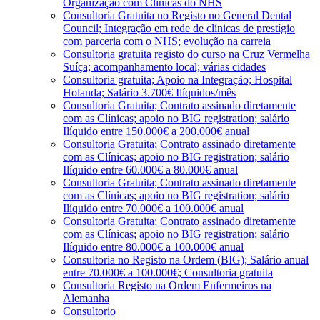
Organização com Clínicas do NHS
Consultoria Gratuita no Registo no General Dental
Council; Integração em rede de clínicas de prestígio
com parceria com o NHS; evolução na carreia
Consultoria gratuita registo do curso na Cruz Vermelha
Suíça; acompanhamento local; várias cidades
Consultoria gratuita; Apoio na Integração; Hospital
Holanda; Salário 3.700€ Ilíquidos/mês
Consultoria Gratuita; Contrato assinado diretamente
com as Clínicas; apoio no BIG registration; salário
Ilíquido entre 150.000€ a 200.000€ anual
Consultoria Gratuita; Contrato assinado diretamente
com as Clínicas; apoio no BIG registration; salário
Ilíquido entre 60.000€ a 80.000€ anual
Consultoria Gratuita; Contrato assinado diretamente
com as Clínicas; apoio no BIG registration; salário
Ilíquido entre 70.000€ a 100.000€ anual
Consultoria Gratuita; Contrato assinado diretamente
com as Clínicas; apoio no BIG registration; salário
Ilíquido entre 80.000€ a 100.000€ anual
Consultoria no Registo na Ordem (BIG); Salário anual
entre 70.000€ a 100.000€; Consultoria gratuita
Consultoria Registo na Ordem Enfermeiros na
Alemanha
Consultorio