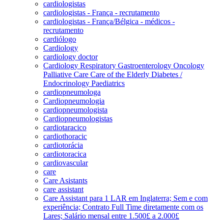
cardiologistas
cardiologistas - França - recrutamento
cardiologistas - França/Bélgica - médicos -
recrutamento
cardiólogo
Cardiology
cardiology doctor
Cardiology Respiratory Gastroenterology Oncology
Palliative Care Care of the Elderly Diabetes /
Endocrinology Paediatrics
cardiopneumologa
Cardiopneumologia
cardiopneumologista
Cardiopneumologistas
cardiotaracico
cardiothoracic
cardiotorácia
cardiotoracica
cardiovascular
care
Care Asistants
care assistant
Care Assistant para 1 LAR em Inglaterra; Sem e com
experiência; Contrato Full Time diretamente com os
Lares; Salário mensal entre 1.500£ a 2.000£