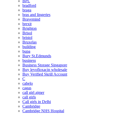
BPL
bradford
braga
bras and lingeries
Bravemind
brexit
Brighton
Brisol
bristol
Bruxelas
building
bupa
Bury St.Edmunds
business
Business Storage Singapore
Buy levofloxacin wholesale
Buy Verified Skrill Account
C
cabelo
cagas
call girl ajmer
call girls
Call girls in Delhi
Cambridge
Cambridge NHS Hospital