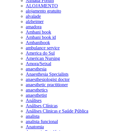
Almada Forum
ALOJAMENTO
alojamento gratuito
alvalade
alzheimer
amadora
Ambani book
Ambani book id
Ambanibook
ambulance service
America do Sul
American Nursing
Amora/Seixal
anaesthesia
Anaesthesia Specialists
anaesthesiologist doctor
anaesthetic practitioner
anaesthetics
anaesthetist
Análises
Análises Clínicas
Análises Clinicas e Saúde Pública
analista
analista funcional
Anatomia