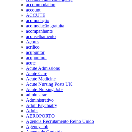
accommodation
account
ACCUTE
acomodação
acomodação gratuita
acompanhante
aconselhamento
Açores
acrilico
acupuntor
acupuntura
acute
Acute Admissions
Acute Care
Acute Medicine
Acute Nursing Posts UK
Acute-Nursing-Jobs
administrar
Administrativo
Adult Psychiatry
Adults
AEROPORTO
Agencia Recrutamento Reino Unido
Agency Job
Agente de Geriatria