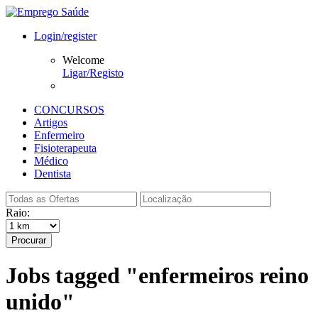
Login/register
Welcome
Ligar/Registo
CONCURSOS
Artigos
Enfermeiro
Fisioterapeuta
Médico
Dentista
Raio:
Procurar
Jobs tagged "enfermeiros reino
unido"