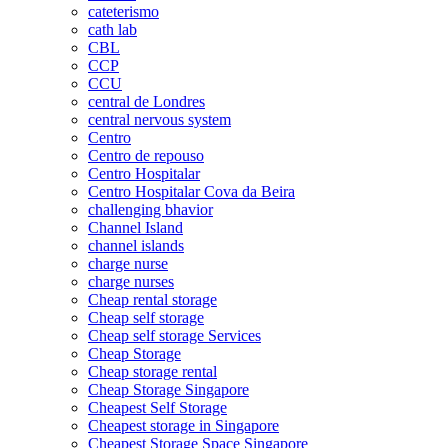
cateterismo
cath lab
CBL
CCP
CCU
central de Londres
central nervous system
Centro
Centro de repouso
Centro Hospitalar
Centro Hospitalar Cova da Beira
challenging bhavior
Channel Island
channel islands
charge nurse
charge nurses
Cheap rental storage
Cheap self storage
Cheap self storage Services
Cheap Storage
Cheap storage rental
Cheap Storage Singapore
Cheapest Self Storage
Cheapest storage in Singapore
Cheapest Storage Space Singapore