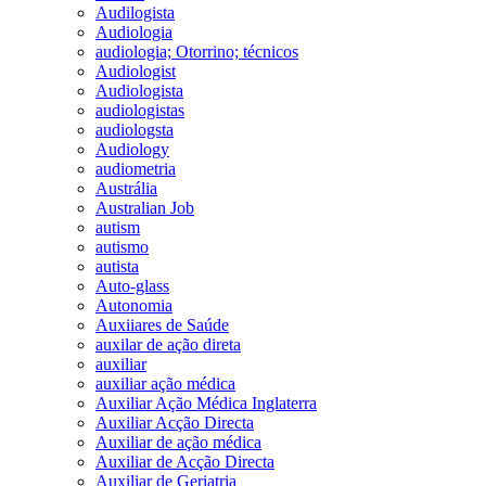
Audilogista
Audiologia
audiologia; Otorrino; técnicos
Audiologist
Audiologista
audiologistas
audiologsta
Audiology
audiometria
Austrália
Australian Job
autism
autismo
autista
Auto-glass
Autonomia
Auxiiares de Saúde
auxilar de ação direta
auxiliar
auxiliar ação médica
Auxiliar Ação Médica Inglaterra
Auxiliar Acção Directa
Auxiliar de ação médica
Auxiliar de Acção Directa
Auxiliar de Geriatria