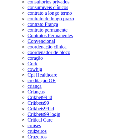
consultorios privados
consumiveis clínicos
contrato a longo termo
contrato de longo prazo
contrato França
contrato permanente
Contratos Permanentes
Convencional
coordenação clínica
coordenador de bloco
coração
Cork
cowhig
Cpl Healthcare
creditação OE
criança
Crianças
Crikbet99 id
Crikbets99
Crikbets99 id
Crikbets99 login
Critical Care
cruises
cruizeiros
Cruzeiros