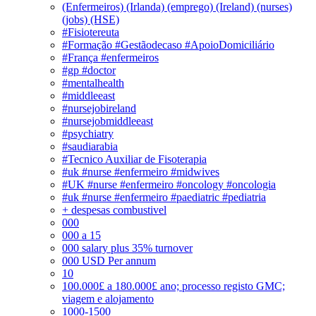
(Enfermeiros) (Irlanda) (emprego) (Ireland) (nurses)
(jobs) (HSE)
#Fisiotereuta
#Formação #Gestãodecaso #ApoioDomiciliário
#França #enfermeiros
#gp #doctor
#mentalhealth
#middleeast
#nursejobireland
#nursejobmiddleeast
#psychiatry
#saudiarabia
#Tecnico Auxiliar de Fisoterapia
#uk #nurse #enfermeiro #midwives
#UK #nurse #enfermeiro #oncology #oncologia
#uk #nurse #enfermeiro #paediatric #pediatria
+ despesas combustivel
000
000 a 15
000 salary plus 35% turnover
000 USD Per annum
10
100.000£ a 180.000£ ano; processo registo GMC;
viagem e alojamento
1000-1500