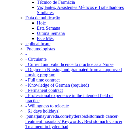
Técnico de Farmácia
Vigilantes, Assistentes Médicos e Trabalhadores
Similares
Data de publicação
Hoje
Esta Semana
Última Semana
Este Mês
‎ cplhealthcare‬
Pneumologistas
-
- Circulante
- Current and valid licence to practice as a Nurse
- Degree in Nursing and graduated from an approved
nursing program
- Full time contract
- Knowledge of German (required)
- Permanent contract
- Professional experience in the intended field of
practice
- Willingness to relocate
. 61 days holidays!
.punarjanayurveda.com/hyderabad/stomach-cancer-
treatment-hospitals/ Keywords : Best stomach Cancer
Treatment in hyderabad