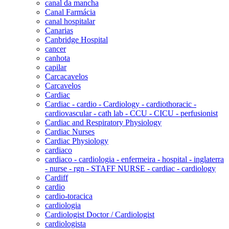
canal da mancha
Canal Farmácia
canal hospitalar
Canarias
Canbridge Hospital
cancer
canhota
capilar
Carcacavelos
Carcavelos
Cardiac
Cardiac - cardio - Cardiology - cardiothoracic -
cardiovascular - cath lab - CCU - CICU - perfusionist
Cardiac and Respiratory Physiology
Cardiac Nurses
Cardiac Physiology
cardiaco
cardiaco - cardiologia - enfermeira - hospital - inglaterra
- nurse - rgn - STAFF NURSE - cardiac - cardiology
Cardiff
cardio
cardio-toracica
cardiologia
Cardiologist Doctor / Cardiologist
cardiologista