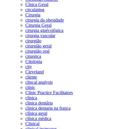
Cínica Geral
circulating
Cirurgia
cirurgia da obesidade
Cirurgia Geral
cirurgia ginécológica
cirurgia vascular
cirurgião
cirurgião geral
cirurgião oral
cirurgica
Citologia
city
Cleveland
cliente
clincal analysis
clinic
Clinic Practice Facilitators
clinica
clinica dentária
clinica dentaria na frança
clínica geral
clínica médica
Clinical
clinical instructor