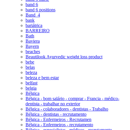
band 6
band 6 positions
Band_4
bank
bariátrica
BARREIRO
Bath
Baviera
Bayern
beaches
Beautilook Ayurvedic weight loss product
bebe
belas
beleza
beleza e bem estar
belfast
belgia
Bélgica
Bélgica - bom salário - comprar - Francia - médico-
dentista - trabalhar no exterior
Bélgica - colaboradores - dentistas - Trabalho
Bélgica - dentistas - recrutamento
Bélgica - Enfermeiros - Recrutamen
Bélgica - Enfermeiros - recrutamento
Bélgica - especialistas - médicos - recrutamento