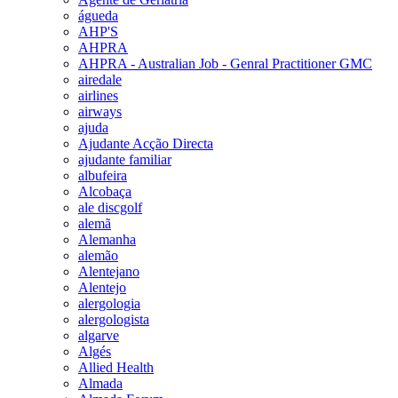
águeda
AHP'S
AHPRA
AHPRA - Australian Job - Genral Practitioner GMC
airedale
airlines
airways
ajuda
Ajudante Acção Directa
ajudante familiar
albufeira
Alcobaça
ale discgolf
alemã
Alemanha
alemão
Alentejano
Alentejo
alergologia
alergologista
algarve
Algés
Allied Health
Almada