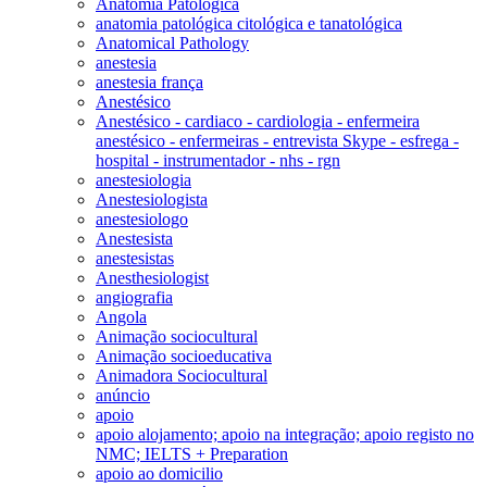
Anatomia Patológica
anatomia patológica citológica e tanatológica
Anatomical Pathology
anestesia
anestesia frança
Anestésico
Anestésico - cardiaco - cardiologia - enfermeira
anestésico - enfermeiras - entrevista Skype - esfrega -
hospital - instrumentador - nhs - rgn
anestesiologia
Anestesiologista
anestesiologo
Anestesista
anestesistas
Anesthesiologist
angiografia
Angola
Animação sociocultural
Animação socioeducativa
Animadora Sociocultural
anúncio
apoio
apoio alojamento; apoio na integração; apoio registo no
NMC; IELTS + Preparation
apoio ao domicilio