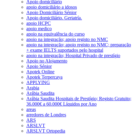
Apoio domiciliário
apoio domiciliário a idosos
Apoio Domiciliário Sénior
Apoio domiciliário. Geriatría.
apoio HCPC
apoio medico
apoio na equivalência do curso
apoio na integração; apoio registo no NMC
apoio na integração; apoio registo no NMC; preparação
+ exame IELTS suportados pelo hospital
apoio na integração; Hospital Privado de prestígio
Apoio no Alojamento
Apoio Sénior
Apotek Online
Apotek Terpercaya
APPLYING
Arabia
Arábia Saudita
Arábia Saudita Hospitais de Prestígio; Registo Gratuito;
36.000€ a 60.000€ Líquidos por Ano
areas
arredores de Londres
ARS
ARSLVT
ARSLVT Ortopedia