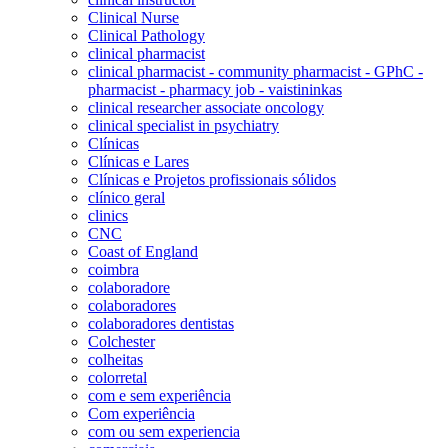
Clinical Nurse
Clinical Pathology
clinical pharmacist
clinical pharmacist - community pharmacist - GPhC -
pharmacist - pharmacy job - vaistininkas
clinical researcher associate oncology
clinical specialist in psychiatry
Clínicas
Clínicas e Lares
Clínicas e Projetos profissionais sólidos
clínico geral
clinics
CNC
Coast of England
coimbra
colaboradore
colaboradores
colaboradores dentistas
Colchester
colheitas
colorretal
com e sem experiência
Com experiência
com ou sem experiencia