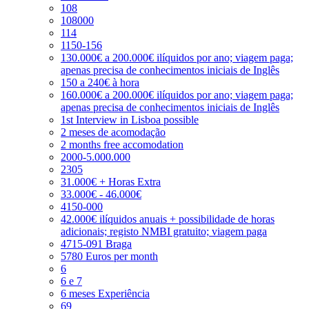
108
108000
114
1150-156
130.000€ a 200.000€ ilíquidos por ano; viagem paga;
apenas precisa de conhecimentos iniciais de Inglês
150 a 240€ à hora
160.000€ a 200.000€ ilíquidos por ano; viagem paga;
apenas precisa de conhecimentos iniciais de Inglês
1st Interview in Lisboa possible
2 meses de acomodação
2 months free accomodation
2000-5.000.000
2305
31.000€ + Horas Extra
33.000€ - 46.000€
4150-000
42.000€ ilíquidos anuais + possibilidade de horas
adicionais; registo NMBI gratuito; viagem paga
4715-091 Braga
5780 Euros per month
6
6 e 7
6 meses Experiência
69