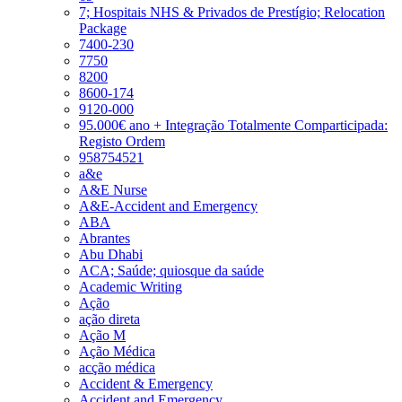
7; Hospitais NHS & Privados de Prestígio; Relocation
Package
7400-230
7750
8200
8600-174
9120-000
95.000€ ano + Integração Totalmente Comparticipada:
Registo Ordem
958754521
a&e
A&E Nurse
A&E-Accident and Emergency
ABA
Abrantes
Abu Dhabi
ACA; Saúde; quiosque da saúde
Academic Writing
Ação
ação direta
Ação M
Ação Médica
acção médica
Accident & Emergency
Accident and Emergency