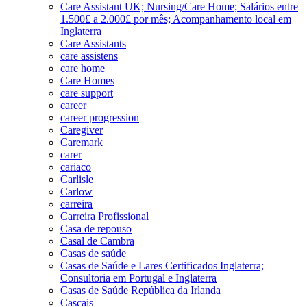
Care Assistant UK; Nursing/Care Home; Salários entre
1.500£ a 2.000£ por mês; Acompanhamento local em
Inglaterra
Care Assistants
care assistens
care home
Care Homes
care support
career
career progression
Caregiver
Caremark
carer
cariaco
Carlisle
Carlow
carreira
Carreira Profissional
Casa de repouso
Casal de Cambra
Casas de saúde
Casas de Saúde e Lares Certificados Inglaterra;
Consultoria em Portugal e Inglaterra
Casas de Saúde República da Irlanda
Cascais