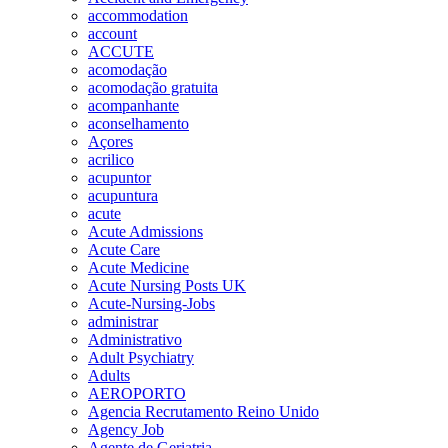
accommodation
account
ACCUTE
acomodação
acomodação gratuita
acompanhante
aconselhamento
Açores
acrilico
acupuntor
acupuntura
acute
Acute Admissions
Acute Care
Acute Medicine
Acute Nursing Posts UK
Acute-Nursing-Jobs
administrar
Administrativo
Adult Psychiatry
Adults
AEROPORTO
Agencia Recrutamento Reino Unido
Agency Job
Agente de Geriatria