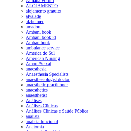
Almada Forum
ALOJAMENTO
alojamento gratuito
alvalade
alzheimer
amadora
Ambani book
Ambani book id
Ambanibook
ambulance service
America do Sul
American Nursing
Amora/Seixal
anaesthesia
Anaesthesia Specialists
anaesthesiologist doctor
anaesthetic practitioner
anaesthetics
anaesthetist
Análises
Análises Clínicas
Análises Clinicas e Saúde Pública
analista
analista funcional
Anatomia