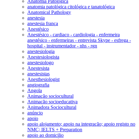
Anatomia Patológica
anatomia patológica citológica e tanatológica
Anatomical Pathology
anestesia
anestesia frança
Anestésico
Anestésico - cardiaco - cardiologia - enfermeira
anestésico - enfermeiras - entrevista Skype - esfrega -
hospital - instrumentador - nhs - rgn
anestesiologia
Anestesiologista
anestesiologo
Anestesista
anestesistas
Anesthesiologist
angiografia
Angola
Animação sociocultural
Animação socioeducativa
Animadora Sociocultural
anúncio
apoio
apoio alojamento; apoio na integração; apoio registo no
NMC; IELTS + Preparation
apoio ao domicilio