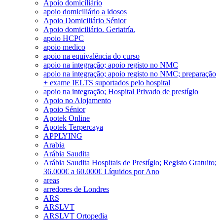
Apoio domiciliário
apoio domiciliário a idosos
Apoio Domiciliário Sénior
Apoio domiciliário. Geriatría.
apoio HCPC
apoio medico
apoio na equivalência do curso
apoio na integração; apoio registo no NMC
apoio na integração; apoio registo no NMC; preparação
+ exame IELTS suportados pelo hospital
apoio na integração; Hospital Privado de prestígio
Apoio no Alojamento
Apoio Sénior
Apotek Online
Apotek Terpercaya
APPLYING
Arabia
Arábia Saudita
Arábia Saudita Hospitais de Prestígio; Registo Gratuito;
36.000€ a 60.000€ Líquidos por Ano
areas
arredores de Londres
ARS
ARSLVT
ARSLVT Ortopedia