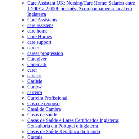
Care Assistant UK; Nursing/Care Home; Salários entre
1.500£ a 2.000£ por mês; Acompanhamento local em
Inglaterra
Care Assistants
care assistens
care home
Care Homes
care support
career
career progression
Caregiver
Caremark
carer
cariaco
Carlisle
Carlow
carreira
Carreira Profissional
Casa de repouso
Casal de Cambra
Casas de saúde
Casas de Saúde e Lares Certificados Inglaterra;
Consultoria em Portugal e Inglaterra
Casas de Saúde República da Irlanda
Cascais