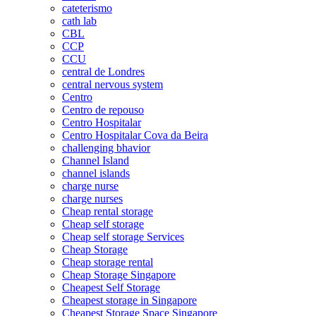
cateterismo
cath lab
CBL
CCP
CCU
central de Londres
central nervous system
Centro
Centro de repouso
Centro Hospitalar
Centro Hospitalar Cova da Beira
challenging bhavior
Channel Island
channel islands
charge nurse
charge nurses
Cheap rental storage
Cheap self storage
Cheap self storage Services
Cheap Storage
Cheap storage rental
Cheap Storage Singapore
Cheapest Self Storage
Cheapest storage in Singapore
Cheapest Storage Space Singapore