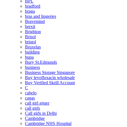
BPL
bradford
braga
bras and lingeries
Bravemind
brexit
Brighton
Brisol
bristol
Bruxelas
building
bupa
Bury St.Edmunds
business
Business Storage Singapore
Buy levofloxacin wholesale
Buy Verified Skrill Account
C
cabelo
cagas
call girl ajmer
call girls
Call girls in Delhi
Cambridge
Cambridge NHS Hospital