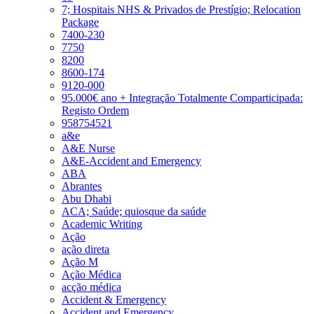
7; Hospitais NHS & Privados de Prestígio; Relocation
Package
7400-230
7750
8200
8600-174
9120-000
95.000€ ano + Integração Totalmente Comparticipada:
Registo Ordem
958754521
a&e
A&E Nurse
A&E-Accident and Emergency
ABA
Abrantes
Abu Dhabi
ACA; Saúde; quiosque da saúde
Academic Writing
Ação
ação direta
Ação M
Ação Médica
acção médica
Accident & Emergency
Accident and Emergency