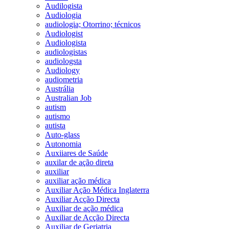
Audilogista
Audiologia
audiologia; Otorrino; técnicos
Audiologist
Audiologista
audiologistas
audiologsta
Audiology
audiometria
Austrália
Australian Job
autism
autismo
autista
Auto-glass
Autonomia
Auxiiares de Saúde
auxilar de ação direta
auxiliar
auxiliar ação médica
Auxiliar Ação Médica Inglaterra
Auxiliar Acção Directa
Auxiliar de ação médica
Auxiliar de Acção Directa
Auxiliar de Geriatria