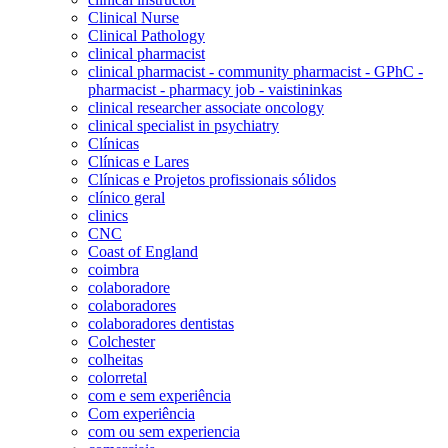
Clinical Nurse
Clinical Pathology
clinical pharmacist
clinical pharmacist - community pharmacist - GPhC -
pharmacist - pharmacy job - vaistininkas
clinical researcher associate oncology
clinical specialist in psychiatry
Clínicas
Clínicas e Lares
Clínicas e Projetos profissionais sólidos
clínico geral
clinics
CNC
Coast of England
coimbra
colaboradore
colaboradores
colaboradores dentistas
Colchester
colheitas
colorretal
com e sem experiência
Com experiência
com ou sem experiencia