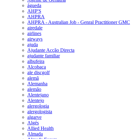
águeda
AHP'S
AHPRA
AHPRA - Australian Job - Genral Practitioner GMC
airedale
airlines
airways
ajuda
Ajudante Acção Directa
ajudante familiar
albufeira
Alcobaça
ale discgolf
alemã
Alemanha
alemão
Alentejano
Alentejo
alergologia
alergologista
algarve
Algés
Allied Health
Almada