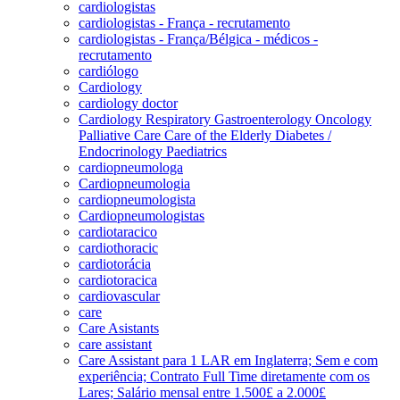
cardiologistas
cardiologistas - França - recrutamento
cardiologistas - França/Bélgica - médicos -
recrutamento
cardiólogo
Cardiology
cardiology doctor
Cardiology Respiratory Gastroenterology Oncology
Palliative Care Care of the Elderly Diabetes /
Endocrinology Paediatrics
cardiopneumologa
Cardiopneumologia
cardiopneumologista
Cardiopneumologistas
cardiotaracico
cardiothoracic
cardiotorácia
cardiotoracica
cardiovascular
care
Care Asistants
care assistant
Care Assistant para 1 LAR em Inglaterra; Sem e com
experiência; Contrato Full Time diretamente com os
Lares; Salário mensal entre 1.500£ a 2.000£