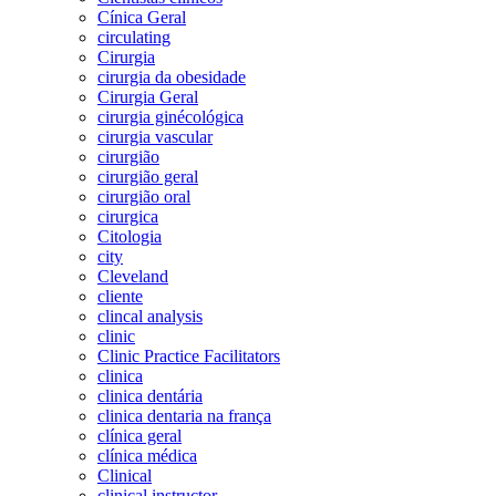
Cínica Geral
circulating
Cirurgia
cirurgia da obesidade
Cirurgia Geral
cirurgia ginécológica
cirurgia vascular
cirurgião
cirurgião geral
cirurgião oral
cirurgica
Citologia
city
Cleveland
cliente
clincal analysis
clinic
Clinic Practice Facilitators
clinica
clinica dentária
clinica dentaria na frança
clínica geral
clínica médica
Clinical
clinical instructor