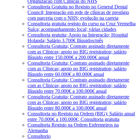
Organização com Clínicas do NHS
Consultoria Gratuita no Registo no General Dental
Council; Integração em rede de clínicas de prestígio
com parceria com o NHS; evolução na carreia
Consultoria gratuita registo do curso na Cruz Vermelha
Suíça; acompanhamento local; várias cidades
Consultoria gratuita; Apoio na Integração; Hospital
Holanda; Salário 3.700€ Ilíquidos/mês
Consultoria Gratuita; Contrato assinado diretamente
com as Clínicas; apoio no BIG registration; salário
Ilíquido entre 150.000€ a 200.000€ anual
Consultoria Gratuita; Contrato assinado diretamente
com as Clínicas; apoio no BIG registration; salário
Ilíquido entre 60.000€ a 80.000€ anual
Consultoria Gratuita; Contrato assinado diretamente
com as Clínicas; apoio no BIG registration; salário
Ilíquido entre 70.000€ a 100.000€ anual
Consultoria Gratuita; Contrato assinado diretamente
com as Clínicas; apoio no BIG registration; salário
Ilíquido entre 80.000€ a 100.000€ anual
Consultoria no Registo na Ordem (BIG); Salário anual
entre 70.000€ a 100.000€; Consultoria gratuita
Consultoria Registo na Ordem Enfermeiros na
Alemanha
Consultorio