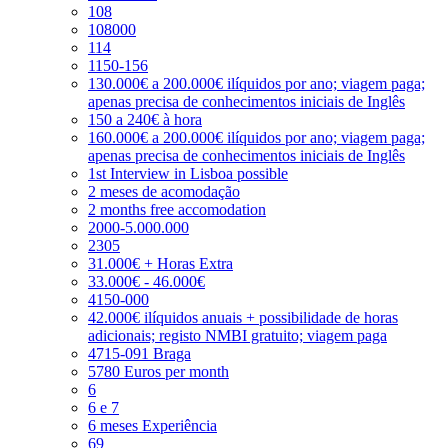
108
108000
114
1150-156
130.000€ a 200.000€ ilíquidos por ano; viagem paga;
apenas precisa de conhecimentos iniciais de Inglês
150 a 240€ à hora
160.000€ a 200.000€ ilíquidos por ano; viagem paga;
apenas precisa de conhecimentos iniciais de Inglês
1st Interview in Lisboa possible
2 meses de acomodação
2 months free accomodation
2000-5.000.000
2305
31.000€ + Horas Extra
33.000€ - 46.000€
4150-000
42.000€ ilíquidos anuais + possibilidade de horas
adicionais; registo NMBI gratuito; viagem paga
4715-091 Braga
5780 Euros per month
6
6 e 7
6 meses Experiência
69