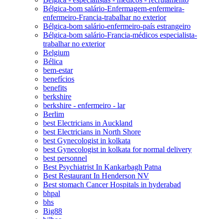
Bélgica-bom salário-Enfermagem-enfermeira-
enfermeiro-Francia-trabalhar no exterior
Bélgica-bom salário-enfermeiro-país estrangeiro
Bélgica-bom salário-Francia-médicos especialista-
trabalhar no exterior
Belgium
Bélica
bem-estar
benefícios
benefits
berkshire
berkshire - enfermeiro - lar
Berlim
best Electricians in Auckland
best Electricians in North Shore
best Gynecologist in kolkata
best Gynecologist in kolkata for normal delivery
best personnel
Best Psychiatrist In Kankarbagh Patna
Best Restaurant In Henderson NV
Best stomach Cancer Hospitals in hyderabad
bhpal
bhs
Big88