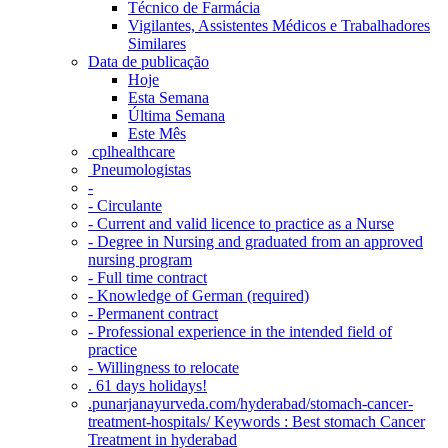
Técnico de Farmácia
Vigilantes, Assistentes Médicos e Trabalhadores
Similares
Data de publicação
Hoje
Esta Semana
Última Semana
Este Mês
‎ cplhealthcare‬
Pneumologistas
-
- Circulante
- Current and valid licence to practice as a Nurse
- Degree in Nursing and graduated from an approved
nursing program
- Full time contract
- Knowledge of German (required)
- Permanent contract
- Professional experience in the intended field of
practice
- Willingness to relocate
. 61 days holidays!
.punarjanayurveda.com/hyderabad/stomach-cancer-
treatment-hospitals/ Keywords : Best stomach Cancer
Treatment in hyderabad