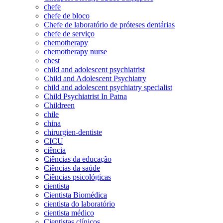
chefe
chefe de bloco
Chefe de laboratório de próteses dentárias
chefe de serviço
chemotherapy
chemotherapy nurse
chest
child and adolescent psychiatrist
Child and Adolescent Psychiatry
child and adolescent psychiatry specialist
Child Psychiatrist In Patna
Childreen
chile
china
chirurgien-dentiste
CICU
ciência
Ciências da educação
Ciências da saúde
Ciências psicológicas
cientista
Cientista Biomédica
cientista do laboratório
cientista médico
Cientistas clínicos