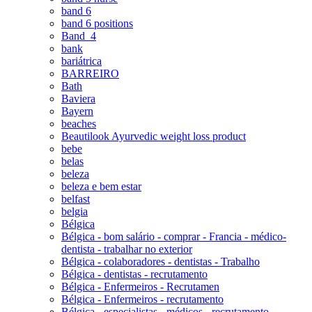
band 6
band 6 positions
Band_4
bank
bariátrica
BARREIRO
Bath
Baviera
Bayern
beaches
Beautilook Ayurvedic weight loss product
bebe
belas
beleza
beleza e bem estar
belfast
belgia
Bélgica
Bélgica - bom salário - comprar - Francia - médico-
dentista - trabalhar no exterior
Bélgica - colaboradores - dentistas - Trabalho
Bélgica - dentistas - recrutamento
Bélgica - Enfermeiros - Recrutamen
Bélgica - Enfermeiros - recrutamento
Bélgica - especialistas - médicos - recrutamento