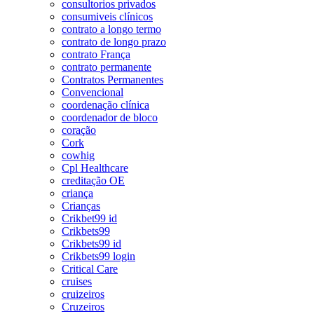
consultorios privados
consumiveis clínicos
contrato a longo termo
contrato de longo prazo
contrato França
contrato permanente
Contratos Permanentes
Convencional
coordenação clínica
coordenador de bloco
coração
Cork
cowhig
Cpl Healthcare
creditação OE
criança
Crianças
Crikbet99 id
Crikbets99
Crikbets99 id
Crikbets99 login
Critical Care
cruises
cruizeiros
Cruzeiros