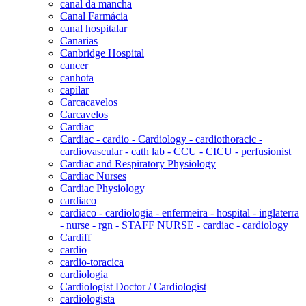
canal da mancha
Canal Farmácia
canal hospitalar
Canarias
Canbridge Hospital
cancer
canhota
capilar
Carcacavelos
Carcavelos
Cardiac
Cardiac - cardio - Cardiology - cardiothoracic -
cardiovascular - cath lab - CCU - CICU - perfusionist
Cardiac and Respiratory Physiology
Cardiac Nurses
Cardiac Physiology
cardiaco
cardiaco - cardiologia - enfermeira - hospital - inglaterra
- nurse - rgn - STAFF NURSE - cardiac - cardiology
Cardiff
cardio
cardio-toracica
cardiologia
Cardiologist Doctor / Cardiologist
cardiologista