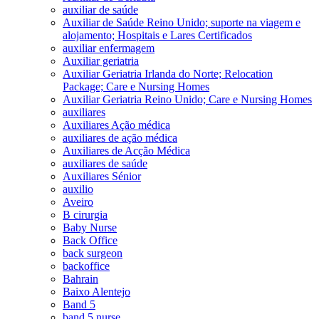
auxiliar de saúde
Auxiliar de Saúde Reino Unido; suporte na viagem e
alojamento; Hospitais e Lares Certificados
auxiliar enfermagem
Auxiliar geriatria
Auxiliar Geriatria Irlanda do Norte; Relocation
Package; Care e Nursing Homes
Auxiliar Geriatria Reino Unido; Care e Nursing Homes
auxiliares
Auxiliares Ação médica
auxiliares de ação médica
Auxiliares de Acção Médica
auxiliares de saúde
Auxiliares Sénior
auxilio
Aveiro
B cirurgia
Baby Nurse
Back Office
back surgeon
backoffice
Bahrain
Baixo Alentejo
Band 5
band 5 nurse