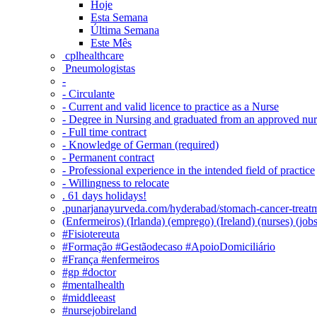
Hoje
Esta Semana
Última Semana
Este Mês
‎ cplhealthcare‬
Pneumologistas
-
- Circulante
- Current and valid licence to practice as a Nurse
- Degree in Nursing and graduated from an approved nu
- Full time contract
- Knowledge of German (required)
- Permanent contract
- Professional experience in the intended field of practice
- Willingness to relocate
. 61 days holidays!
.punarjanayurveda.com/hyderabad/stomach-cancer-treatm
(Enfermeiros) (Irlanda) (emprego) (Ireland) (nurses) (jo
#Fisiotereuta
#Formação #Gestãodecaso #ApoioDomiciliário
#França #enfermeiros
#gp #doctor
#mentalhealth
#middleeast
#nursejobireland