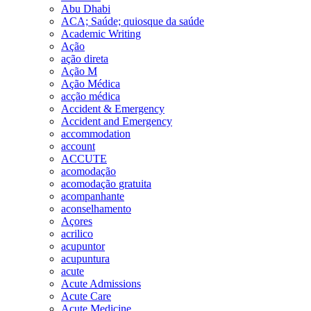
Abu Dhabi
ACA; Saúde; quiosque da saúde
Academic Writing
Ação
ação direta
Ação M
Ação Médica
acção médica
Accident & Emergency
Accident and Emergency
accommodation
account
ACCUTE
acomodação
acomodação gratuita
acompanhante
aconselhamento
Açores
acrilico
acupuntor
acupuntura
acute
Acute Admissions
Acute Care
Acute Medicine