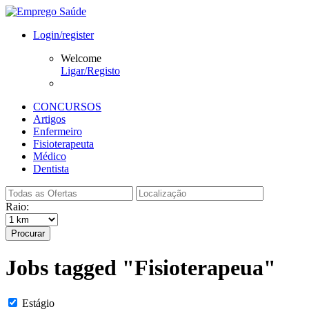
Login/register
Welcome
Ligar/Registo
CONCURSOS
Artigos
Enfermeiro
Fisioterapeuta
Médico
Dentista
Raio:
Procurar
Jobs tagged "Fisioterapeua"
Estágio