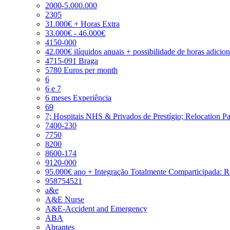
2000-5.000.000
2305
31.000€ + Horas Extra
33.000€ - 46.000€
4150-000
42.000€ ilíquidos anuais + possibilidade de horas adicio
4715-091 Braga
5780 Euros per month
6
6 e 7
6 meses Experiência
69
7; Hospitais NHS & Privados de Prestígio; Relocation P
7400-230
7750
8200
8600-174
9120-000
95.000€ ano + Integração Totalmente Comparticipada: 
958754521
a&e
A&E Nurse
A&E-Accident and Emergency
ABA
Abrantes