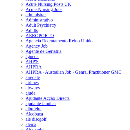
Acute Nursing Posts UK
Acute-Nursing-Jobs
administrar
Administrativo
Adult Psychiatry
Adults
AEROPORTO
Agencia Recrutamento Reino Unido
Agency Job
Agente de Geriatria
águeda
AHP'S
AHPRA
AHPRA - Australian Job - Genral Practitioner GMC
airedale
airlines
airways
ajuda
Ajudante Acção Directa
ajudante familiar
albufeira
Alcobaça
ale discgolf
alemã
Alemanha