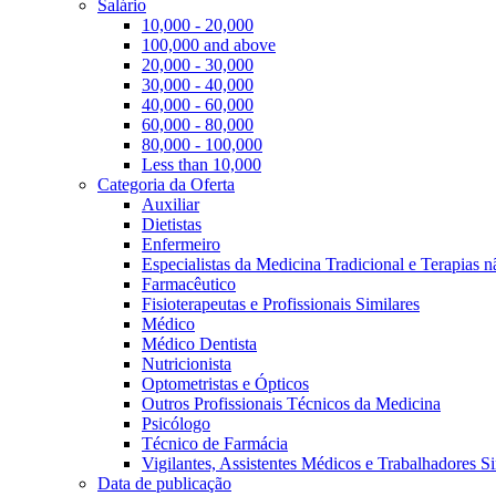
Salário
10,000 - 20,000
100,000 and above
20,000 - 30,000
30,000 - 40,000
40,000 - 60,000
60,000 - 80,000
80,000 - 100,000
Less than 10,000
Categoria da Oferta
Auxiliar
Dietistas
Enfermeiro
Especialistas da Medicina Tradicional e Terapias 
Farmacêutico
Fisioterapeutas e Profissionais Similares
Médico
Médico Dentista
Nutricionista
Optometristas e Ópticos
Outros Profissionais Técnicos da Medicina
Psicólogo
Técnico de Farmácia
Vigilantes, Assistentes Médicos e Trabalhadores Si
Data de publicação