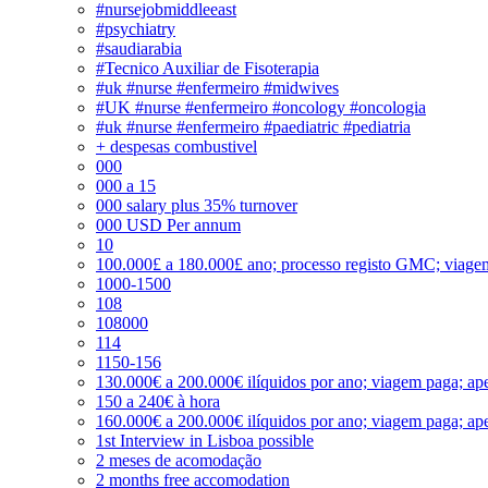
#nursejobmiddleeast
#psychiatry
#saudiarabia
#Tecnico Auxiliar de Fisoterapia
#uk #nurse #enfermeiro #midwives
#UK #nurse #enfermeiro #oncology #oncologia
#uk #nurse #enfermeiro #paediatric #pediatria
+ despesas combustivel
000
000 a 15
000 salary plus 35% turnover
000 USD Per annum
10
100.000£ a 180.000£ ano; processo registo GMC; viage
1000-1500
108
108000
114
1150-156
130.000€ a 200.000€ ilíquidos por ano; viagem paga; ape
150 a 240€ à hora
160.000€ a 200.000€ ilíquidos por ano; viagem paga; ape
1st Interview in Lisboa possible
2 meses de acomodação
2 months free accomodation