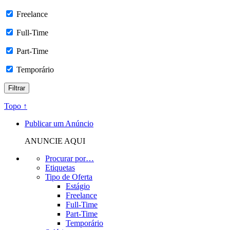
Freelance
Full-Time
Part-Time
Temporário
Topo ↑
Publicar um Anúncio
ANUNCIE AQUI
Procurar por…
Etiquetas
Tipo de Oferta
Estágio
Freelance
Full-Time
Part-Time
Temporário