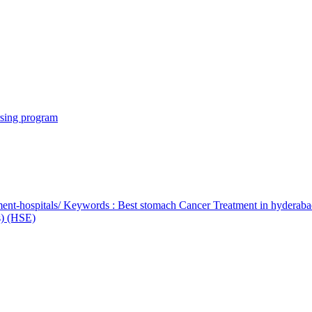
rsing program
ent-hospitals/ Keywords : Best stomach Cancer Treatment in hyderab
bs) (HSE)