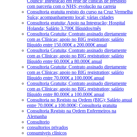
Council; Integração em rede de clínicas de prestígio
com parceria com o NHS; evolução na carreia
Consultoria gratuita registo do curso na Cruz Vermelha
Suíça; acompanhamento local; várias cidades
Consultoria gratuita; Apoio na Integração; Hospital
Holanda; Salário 3.700€ Ilíquidos/mês
Consultoria Gratuita; Contrato assinado diretamente
com as Clínicas; apoio no BIG registration; salário
Ilíquido entre 150.000€ a 200.000€ anual
Consultoria Gratuita; Contrato assinado diretamente
com as Clínicas; apoio no BIG registration; salário
Ilíquido entre 60.000€ a 80.000€ anual
Consultoria Gratuita; Contrato assinado diretamente
com as Clínicas; apoio no BIG registration; salário
Ilíquido entre 70.000€ a 100.000€ anual
Consultoria Gratuita; Contrato assinado diretamente
com as Clínicas; apoio no BIG registration; salário
Ilíquido entre 80.000€ a 100.000€ anual
Consultoria no Registo na Ordem (BIG); Salário anual
entre 70.000€ a 100.000€; Consultoria gratuita
Consultoria Registo na Ordem Enfermeiros na
Alemanha
Consultorio
consultorios privados
consumiveis clínicos