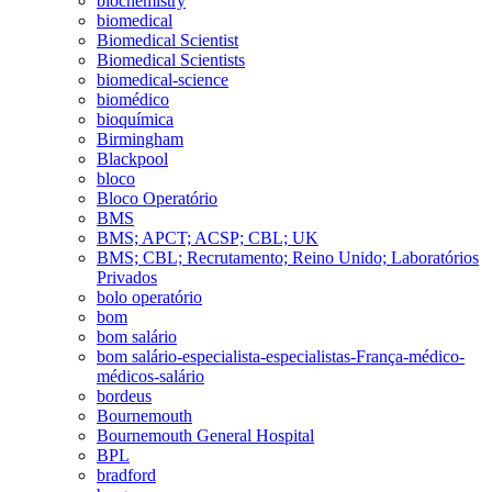
biochemistry
biomedical
Biomedical Scientist
Biomedical Scientists
biomedical-science
biomédico
bioquímica
Birmingham
Blackpool
bloco
Bloco Operatório
BMS
BMS; APCT; ACSP; CBL; UK
BMS; CBL; Recrutamento; Reino Unido; Laboratórios
Privados
bolo operatório
bom
bom salário
bom salário-especialista-especialistas-França-médico-
médicos-salário
bordeus
Bournemouth
Bournemouth General Hospital
BPL
bradford