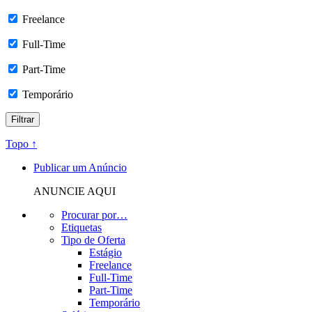
Freelance
Full-Time
Part-Time
Temporário
Topo ↑
Publicar um Anúncio
ANUNCIE AQUI
Procurar por…
Etiquetas
Tipo de Oferta
Estágio
Freelance
Full-Time
Part-Time
Temporário