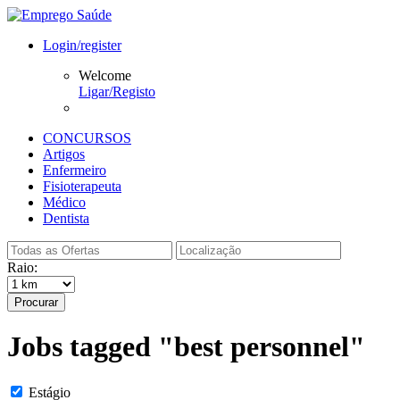
Login/register
Welcome
Ligar/Registo
CONCURSOS
Artigos
Enfermeiro
Fisioterapeuta
Médico
Dentista
Raio:
Procurar
Jobs tagged "best personnel"
Estágio