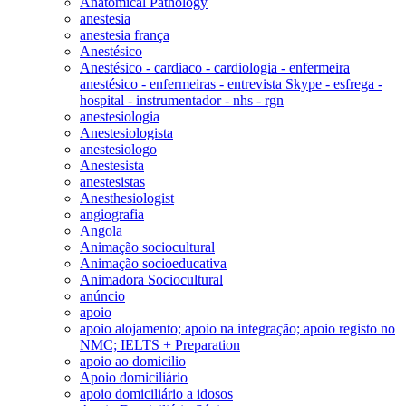
Anatomical Pathology
anestesia
anestesia frança
Anestésico
Anestésico - cardiaco - cardiologia - enfermeira
anestésico - enfermeiras - entrevista Skype - esfrega -
hospital - instrumentador - nhs - rgn
anestesiologia
Anestesiologista
anestesiologo
Anestesista
anestesistas
Anesthesiologist
angiografia
Angola
Animação sociocultural
Animação socioeducativa
Animadora Sociocultural
anúncio
apoio
apoio alojamento; apoio na integração; apoio registo no
NMC; IELTS + Preparation
apoio ao domicilio
Apoio domiciliário
apoio domiciliário a idosos