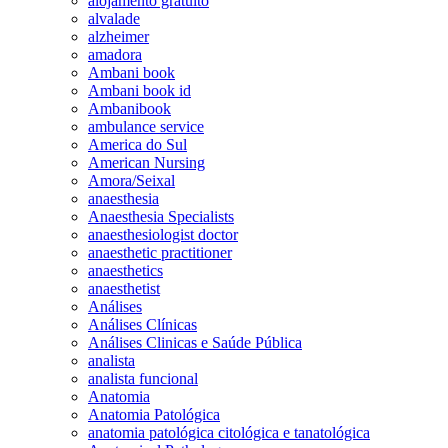
alojamento gratuito
alvalade
alzheimer
amadora
Ambani book
Ambani book id
Ambanibook
ambulance service
America do Sul
American Nursing
Amora/Seixal
anaesthesia
Anaesthesia Specialists
anaesthesiologist doctor
anaesthetic practitioner
anaesthetics
anaesthetist
Análises
Análises Clínicas
Análises Clinicas e Saúde Pública
analista
analista funcional
Anatomia
Anatomia Patológica
anatomia patológica citológica e tanatológica