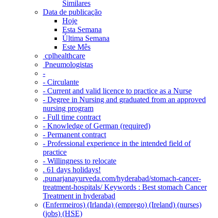
Similares
Data de publicação
Hoje
Esta Semana
Última Semana
Este Mês
‎ cplhealthcare‬
Pneumologistas
-
- Circulante
- Current and valid licence to practice as a Nurse
- Degree in Nursing and graduated from an approved
nursing program
- Full time contract
- Knowledge of German (required)
- Permanent contract
- Professional experience in the intended field of
practice
- Willingness to relocate
. 61 days holidays!
.punarjanayurveda.com/hyderabad/stomach-cancer-
treatment-hospitals/ Keywords : Best stomach Cancer
Treatment in hyderabad
(Enfermeiros) (Irlanda) (emprego) (Ireland) (nurses)
(jobs) (HSE)