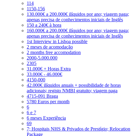
114
1150-156
130.000€ a 200.000€ ilíquidos por ano; viagem paga;
apenas precisa de conhecimentos iniciais de Inglês
150 a 240€ à hora
160.000€ a 200.000€ ilíquidos por ano; viagem paga;
apenas precisa de conhecimentos iniciais de Inglês
1st Interview in Lisboa possible
2 meses de acomodação
2 months free accomodation
2000-5.000.000
2305
31.000€ + Horas Extra
33.000€ - 46.000€
4150-000
42.000€ ilíquidos anuais + possibilidade de horas
adicionais; registo NMBI gratuito; viagem paga
4715-091 Braga
5780 Euros per month
6
6 e 7
6 meses Experiência
69
7; Hospitais NHS & Privados de Prestígio; Relocation
Package