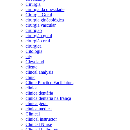
Cirurgia
cirurgia da obesidade
Cirurgia Geral
cirurgia ginécológica
cirurgia vascular
cirurgião
cirurgião geral
cirurgião oral
cirurgica
Citologia
city
Cleveland
cliente
clincal analysis
clinic
Clinic Practice Facilitators
clinica
clinica dentária
clinica dentaria na frança
clínica geral
clínica médica
Clinical
clinical instructor
Clinical Nurse
Clinical Pathology