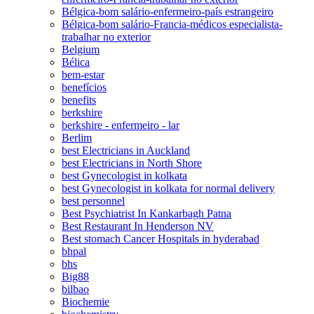
Bélgica-bom salário-enfermeiro-país estrangeiro
Bélgica-bom salário-Francia-médicos especialista-
trabalhar no exterior
Belgium
Bélica
bem-estar
benefícios
benefits
berkshire
berkshire - enfermeiro - lar
Berlim
best Electricians in Auckland
best Electricians in North Shore
best Gynecologist in kolkata
best Gynecologist in kolkata for normal delivery
best personnel
Best Psychiatrist In Kankarbagh Patna
Best Restaurant In Henderson NV
Best stomach Cancer Hospitals in hyderabad
bhpal
bhs
Big88
bilbao
Biochemie