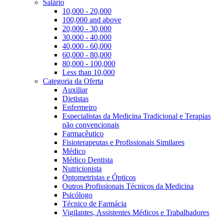
Salário
10,000 - 20,000
100,000 and above
20,000 - 30,000
30,000 - 40,000
40,000 - 60,000
60,000 - 80,000
80,000 - 100,000
Less than 10,000
Categoria da Oferta
Auxiliar
Dietistas
Enfermeiro
Especialistas da Medicina Tradicional e Terapias
não convencionais
Farmacêutico
Fisioterapeutas e Profissionais Similares
Médico
Médico Dentista
Nutricionista
Optometristas e Ópticos
Outros Profissionais Técnicos da Medicina
Psicólogo
Técnico de Farmácia
Vigilantes, Assistentes Médicos e Trabalhadores