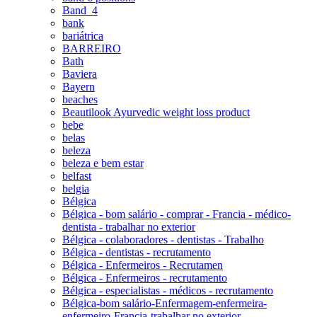
Band_4
bank
bariátrica
BARREIRO
Bath
Baviera
Bayern
beaches
Beautilook Ayurvedic weight loss product
bebe
belas
beleza
beleza e bem estar
belfast
belgia
Bélgica
Bélgica - bom salário - comprar - Francia - médico-
dentista - trabalhar no exterior
Bélgica - colaboradores - dentistas - Trabalho
Bélgica - dentistas - recrutamento
Bélgica - Enfermeiros - Recrutamen
Bélgica - Enfermeiros - recrutamento
Bélgica - especialistas - médicos - recrutamento
Bélgica-bom salário-Enfermagem-enfermeira-
enfermeiro-Francia-trabalhar no exterior