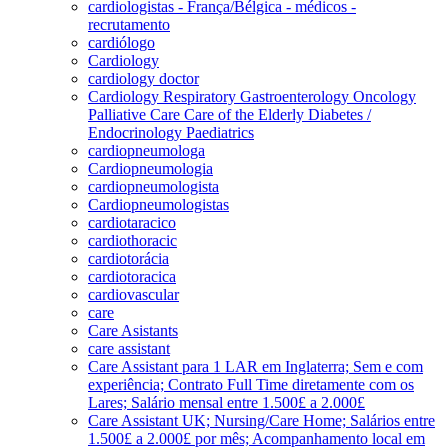
cardiologistas - França/Bélgica - médicos -
recrutamento
cardiólogo
Cardiology
cardiology doctor
Cardiology Respiratory Gastroenterology Oncology
Palliative Care Care of the Elderly Diabetes /
Endocrinology Paediatrics
cardiopneumologa
Cardiopneumologia
cardiopneumologista
Cardiopneumologistas
cardiotaracico
cardiothoracic
cardiotorácia
cardiotoracica
cardiovascular
care
Care Asistants
care assistant
Care Assistant para 1 LAR em Inglaterra; Sem e com
experiência; Contrato Full Time diretamente com os
Lares; Salário mensal entre 1.500£ a 2.000£
Care Assistant UK; Nursing/Care Home; Salários entre
1.500£ a 2.000£ por mês; Acompanhamento local em