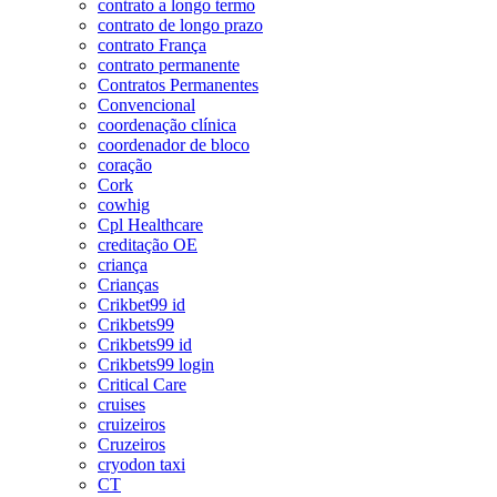
contrato a longo termo
contrato de longo prazo
contrato França
contrato permanente
Contratos Permanentes
Convencional
coordenação clínica
coordenador de bloco
coração
Cork
cowhig
Cpl Healthcare
creditação OE
criança
Crianças
Crikbet99 id
Crikbets99
Crikbets99 id
Crikbets99 login
Critical Care
cruises
cruizeiros
Cruzeiros
cryodon taxi
CT