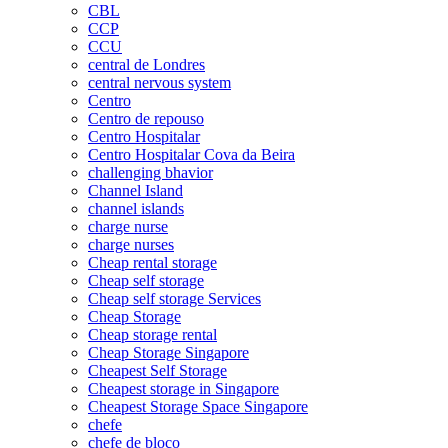
CBL
CCP
CCU
central de Londres
central nervous system
Centro
Centro de repouso
Centro Hospitalar
Centro Hospitalar Cova da Beira
challenging bhavior
Channel Island
channel islands
charge nurse
charge nurses
Cheap rental storage
Cheap self storage
Cheap self storage Services
Cheap Storage
Cheap storage rental
Cheap Storage Singapore
Cheapest Self Storage
Cheapest storage in Singapore
Cheapest Storage Space Singapore
chefe
chefe de bloco