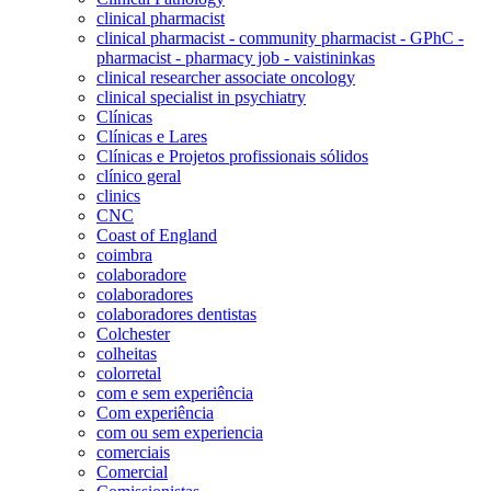
clinical pharmacist
clinical pharmacist - community pharmacist - GPhC -
pharmacist - pharmacy job - vaistininkas
clinical researcher associate oncology
clinical specialist in psychiatry
Clínicas
Clínicas e Lares
Clínicas e Projetos profissionais sólidos
clínico geral
clinics
CNC
Coast of England
coimbra
colaboradore
colaboradores
colaboradores dentistas
Colchester
colheitas
colorretal
com e sem experiência
Com experiência
com ou sem experiencia
comerciais
Comercial