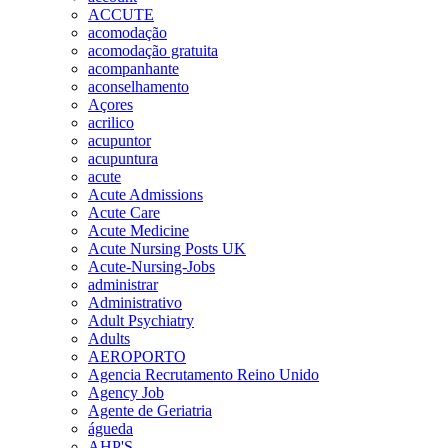
ACCUTE
acomodação
acomodação gratuita
acompanhante
aconselhamento
Açores
acrilico
acupuntor
acupuntura
acute
Acute Admissions
Acute Care
Acute Medicine
Acute Nursing Posts UK
Acute-Nursing-Jobs
administrar
Administrativo
Adult Psychiatry
Adults
AEROPORTO
Agencia Recrutamento Reino Unido
Agency Job
Agente de Geriatria
águeda
AHP'S