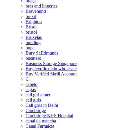
braga
bras and lingeries
Bravemind
brexit
Brighton
Brisol
bristol
Bruxelas
building
bupa
Bury St.Edmunds
business
Business Storage Singapore
Buy levofloxacin wholesale
Buy Verified Skrill Account
C
cabelo
cagas
call girl ajmer
call girls
Call girls in Delhi
Cambridge
Cambridge NHS Hospital
canal da mancha
Canal Farmácia