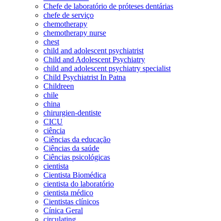
Chefe de laboratório de próteses dentárias
chefe de serviço
chemotherapy
chemotherapy nurse
chest
child and adolescent psychiatrist
Child and Adolescent Psychiatry
child and adolescent psychiatry specialist
Child Psychiatrist In Patna
Childreen
chile
china
chirurgien-dentiste
CICU
ciência
Ciências da educação
Ciências da saúde
Ciências psicológicas
cientista
Cientista Biomédica
cientista do laboratório
cientista médico
Cientistas clínicos
Cínica Geral
circulating