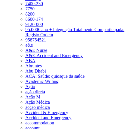
7400-230
7750
8200
8600-174
9120-000
95.000€ ano + Integração Totalmente Comparticipada:
Registo Ordem
958754521
a&e
A&E Nurse
A&E-Accident and Emergency
ABA
Abrantes
Abu Dhabi
ACA; Saúde; quiosque da saúde
Academic Writing
Ação
ação direta
Ação M
Ação Médica
acção médica
Accident & Emergency
Accident and Emergency
accommodation
account