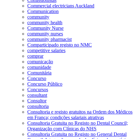
Comissionistas
Commercial electricians Auckland
Communication
community
community health
Community Nurse
community nurses
community pharmacist
Comparticipado registo no NMC
competitive salaries
comprar
comunicação
comunidade
Comunitária
Concurso
Concurso Público
Concursos
consultant
Consultor
consultoria
Consultoria e registo gratuitos na Ordem dos Médicos
em França; condições salariais atrativas
Consultoria Gratuita no Registo no Dental Council;
Organização com Clínicas do NHS
Consultoria Gratuita no Registo no General Dental