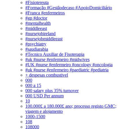
#Fisiotereuta
#Formação #Gestãodecaso #ApoioDomiciliário
#França #enfermeiros
#gp #doctor
#mentalhealth
#middleeast
#nursejobireland
#nursejobmiddleeast
#psychiatry
#saudiarabia
#Tecnico Auxiliar de Fisoterapia
#uk #nurse #enfermeiro #midwives
#UK #nurse #enfermeiro #oncology #oncologia
#uk #nurse #enfermeiro #paediatric #pediatria
+ despesas combustivel
000
000 a 15
000 salary plus 35% turnover
000 USD Per annum
10
100.000£ a 180.000£ ano; processo registo GMC;
viagem e alojamento
1000-1500
108
108000