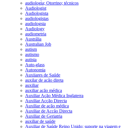
audiologia; Otorrino; técnicos
Audiologist
Audiologista
audiologistas
audiologsta
Audiology
audiometria
Austrália
Australian Job
autism
autismo
autista
Auto-glass
Autonomia
Auxiiares de Saúde
auxilar de ação direta
auxiliar
auxiliar ação médica
Auxiliar Ação Médica Inglaterra
Auxiliar Acção Directa
Auxiliar de ação médica
Auxiliar de Acção Directa
Auxiliar de Geriatria
auxiliar de saúde
Auxiliar de Saúde Reino Unido; suporte na viagem e