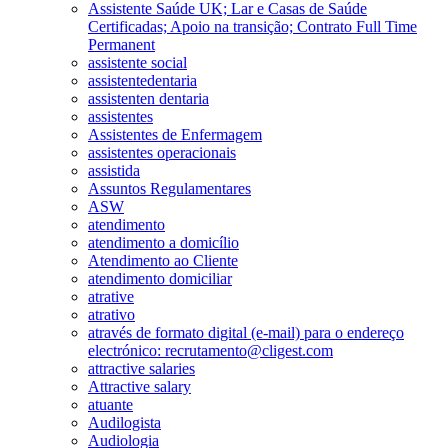
Assistente Saúde UK; Lar e Casas de Saúde
Certificadas; Apoio na transição; Contrato Full Time
Permanent
assistente social
assistentedentaria
assistenten dentaria
assistentes
Assistentes de Enfermagem
assistentes operacionais
assistida
Assuntos Regulamentares
ASW
atendimento
atendimento a domicílio
Atendimento ao Cliente
atendimento domiciliar
atrative
atrativo
através de formato digital (e-mail) para o endereço
electrónico: recrutamento@cligest.com
attractive salaries
Attractive salary
atuante
Audilogista
Audiologia