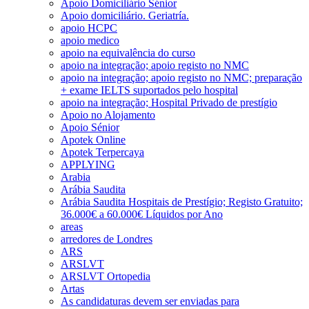
Apoio Domiciliário Sénior
Apoio domiciliário. Geriatría.
apoio HCPC
apoio medico
apoio na equivalência do curso
apoio na integração; apoio registo no NMC
apoio na integração; apoio registo no NMC; preparação
+ exame IELTS suportados pelo hospital
apoio na integração; Hospital Privado de prestígio
Apoio no Alojamento
Apoio Sénior
Apotek Online
Apotek Terpercaya
APPLYING
Arabia
Arábia Saudita
Arábia Saudita Hospitais de Prestígio; Registo Gratuito;
36.000€ a 60.000€ Líquidos por Ano
areas
arredores de Londres
ARS
ARSLVT
ARSLVT Ortopedia
Artas
As candidaturas devem ser enviadas para