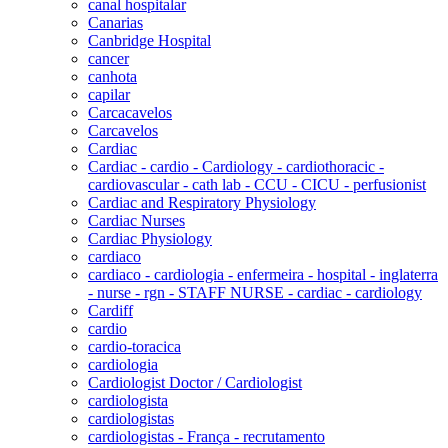
canal hospitalar
Canarias
Canbridge Hospital
cancer
canhota
capilar
Carcacavelos
Carcavelos
Cardiac
Cardiac - cardio - Cardiology - cardiothoracic -
cardiovascular - cath lab - CCU - CICU - perfusionist
Cardiac and Respiratory Physiology
Cardiac Nurses
Cardiac Physiology
cardiaco
cardiaco - cardiologia - enfermeira - hospital - inglaterra
- nurse - rgn - STAFF NURSE - cardiac - cardiology
Cardiff
cardio
cardio-toracica
cardiologia
Cardiologist Doctor / Cardiologist
cardiologista
cardiologistas
cardiologistas - França - recrutamento