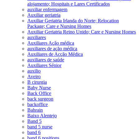
alojamento; Hospitais e Lares Certificados
auxiliar enfermagem
Auxiliar geriatria
Auxiliar Geriatria Irlanda do Norte; Relocation
Package; Care e Nursing Homes
Auxiliar Geriatria Reino Unido; Care e Nursing Homes
auxiliares
Auxiliares Ação médica
auxiliares de ação médica
Auxiliares de Acção Médica
auxiliares de saúde
Auxiliares Sénior
auxilio
Aveiro
B cirurgia
Baby Nurse
Back Office
back surgeon
backoffice
Bahrain
Baixo Alentejo
Band 5
band 5 nurse
band 6
band 6 positions