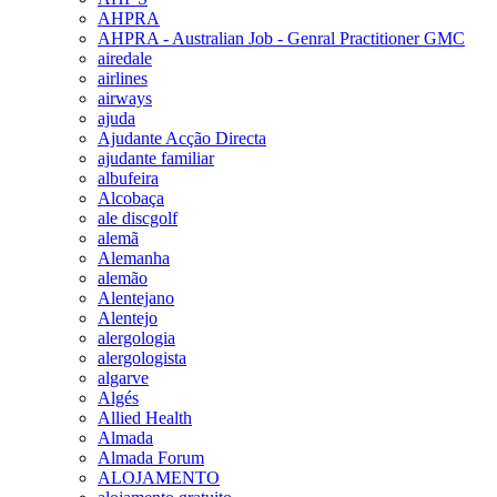
AHPRA
AHPRA - Australian Job - Genral Practitioner GMC
airedale
airlines
airways
ajuda
Ajudante Acção Directa
ajudante familiar
albufeira
Alcobaça
ale discgolf
alemã
Alemanha
alemão
Alentejano
Alentejo
alergologia
alergologista
algarve
Algés
Allied Health
Almada
Almada Forum
ALOJAMENTO