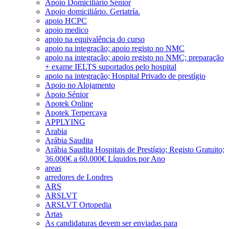
Apoio Domiciliário Sénior
Apoio domiciliário. Geriatría.
apoio HCPC
apoio medico
apoio na equivalência do curso
apoio na integração; apoio registo no NMC
apoio na integração; apoio registo no NMC; preparação
+ exame IELTS suportados pelo hospital
apoio na integração; Hospital Privado de prestígio
Apoio no Alojamento
Apoio Sénior
Apotek Online
Apotek Terpercaya
APPLYING
Arabia
Arábia Saudita
Arábia Saudita Hospitais de Prestígio; Registo Gratuito;
36.000€ a 60.000€ Líquidos por Ano
areas
arredores de Londres
ARS
ARSLVT
ARSLVT Ortopedia
Artas
As candidaturas devem ser enviadas para