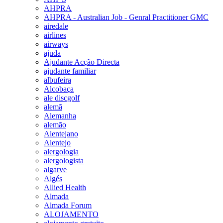
AHPRA
AHPRA - Australian Job - Genral Practitioner GMC
airedale
airlines
airways
ajuda
Ajudante Acção Directa
ajudante familiar
albufeira
Alcobaça
ale discgolf
alemã
Alemanha
alemão
Alentejano
Alentejo
alergologia
alergologista
algarve
Algés
Allied Health
Almada
Almada Forum
ALOJAMENTO