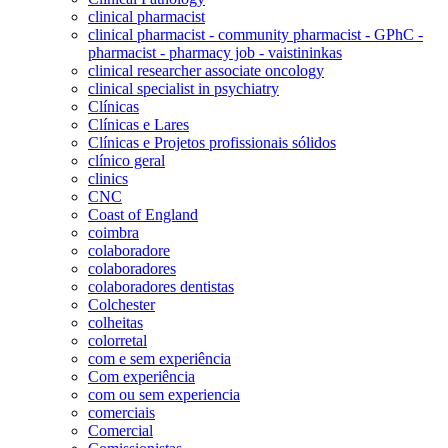
clinical pharmacist
clinical pharmacist - community pharmacist - GPhC -
pharmacist - pharmacy job - vaistininkas
clinical researcher associate oncology
clinical specialist in psychiatry
Clínicas
Clínicas e Lares
Clínicas e Projetos profissionais sólidos
clínico geral
clinics
CNC
Coast of England
coimbra
colaboradore
colaboradores
colaboradores dentistas
Colchester
colheitas
colorretal
com e sem experiência
Com experiência
com ou sem experiencia
comerciais
Comercial