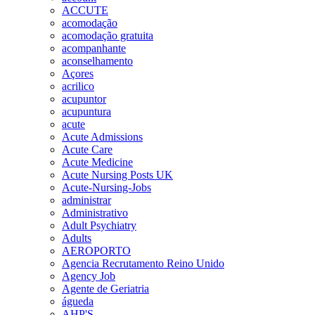
ACCUTE
acomodação
acomodação gratuita
acompanhante
aconselhamento
Açores
acrilico
acupuntor
acupuntura
acute
Acute Admissions
Acute Care
Acute Medicine
Acute Nursing Posts UK
Acute-Nursing-Jobs
administrar
Administrativo
Adult Psychiatry
Adults
AEROPORTO
Agencia Recrutamento Reino Unido
Agency Job
Agente de Geriatria
águeda
AHP'S