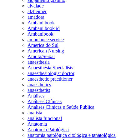
alojamento gratuito
alvalade
alzheimer
amadora
Ambani book
Ambani book id
Ambanibook
ambulance service
America do Sul
American Nursing
Amora/Seixal
anaesthesia
Anaesthesia Specialists
anaesthesiologist doctor
anaesthetic practitioner
anaesthetics
anaesthetist
Análises
Análises Clínicas
Análises Clinicas e Saúde Pública
analista
analista funcional
Anatomia
Anatomia Patológica
anatomia patológica citológica e tanatológica