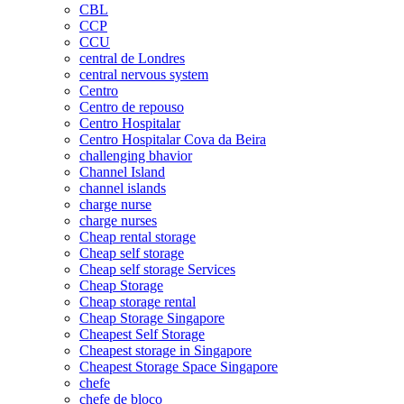
CBL
CCP
CCU
central de Londres
central nervous system
Centro
Centro de repouso
Centro Hospitalar
Centro Hospitalar Cova da Beira
challenging bhavior
Channel Island
channel islands
charge nurse
charge nurses
Cheap rental storage
Cheap self storage
Cheap self storage Services
Cheap Storage
Cheap storage rental
Cheap Storage Singapore
Cheapest Self Storage
Cheapest storage in Singapore
Cheapest Storage Space Singapore
chefe
chefe de bloco