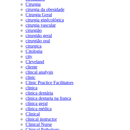
Cirurgia
cirurgia da obesidade
Cirurgia Geral
cirurgia ginécológica
cirurgia vascular
cirurgião
cirurgião geral
cirurgião oral
cirurgica
Citologia
city
Cleveland
cliente
clincal analysis
clinic
Clinic Practice Facilitators
clinica
clinica dentária
clinica dentaria na frança
clínica geral
clínica médica
Clinical
clinical instructor
Clinical Nurse
Clinical Pathology