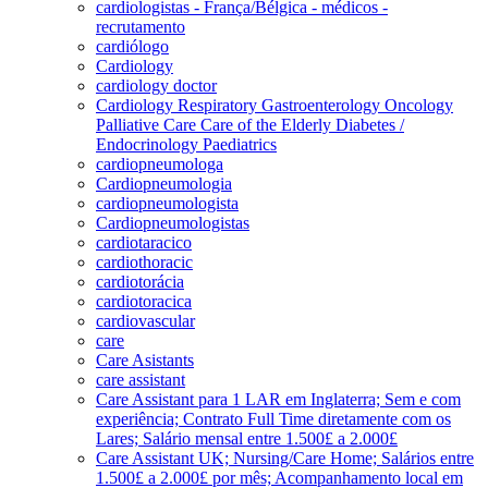
cardiologistas - França/Bélgica - médicos -
recrutamento
cardiólogo
Cardiology
cardiology doctor
Cardiology Respiratory Gastroenterology Oncology
Palliative Care Care of the Elderly Diabetes /
Endocrinology Paediatrics
cardiopneumologa
Cardiopneumologia
cardiopneumologista
Cardiopneumologistas
cardiotaracico
cardiothoracic
cardiotorácia
cardiotoracica
cardiovascular
care
Care Asistants
care assistant
Care Assistant para 1 LAR em Inglaterra; Sem e com
experiência; Contrato Full Time diretamente com os
Lares; Salário mensal entre 1.500£ a 2.000£
Care Assistant UK; Nursing/Care Home; Salários entre
1.500£ a 2.000£ por mês; Acompanhamento local em