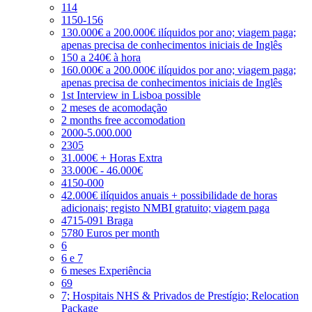
114
1150-156
130.000€ a 200.000€ ilíquidos por ano; viagem paga;
apenas precisa de conhecimentos iniciais de Inglês
150 a 240€ à hora
160.000€ a 200.000€ ilíquidos por ano; viagem paga;
apenas precisa de conhecimentos iniciais de Inglês
1st Interview in Lisboa possible
2 meses de acomodação
2 months free accomodation
2000-5.000.000
2305
31.000€ + Horas Extra
33.000€ - 46.000€
4150-000
42.000€ ilíquidos anuais + possibilidade de horas
adicionais; registo NMBI gratuito; viagem paga
4715-091 Braga
5780 Euros per month
6
6 e 7
6 meses Experiência
69
7; Hospitais NHS & Privados de Prestígio; Relocation
Package