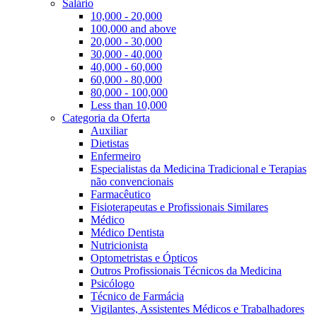
Salário
10,000 - 20,000
100,000 and above
20,000 - 30,000
30,000 - 40,000
40,000 - 60,000
60,000 - 80,000
80,000 - 100,000
Less than 10,000
Categoria da Oferta
Auxiliar
Dietistas
Enfermeiro
Especialistas da Medicina Tradicional e Terapias
não convencionais
Farmacêutico
Fisioterapeutas e Profissionais Similares
Médico
Médico Dentista
Nutricionista
Optometristas e Ópticos
Outros Profissionais Técnicos da Medicina
Psicólogo
Técnico de Farmácia
Vigilantes, Assistentes Médicos e Trabalhadores