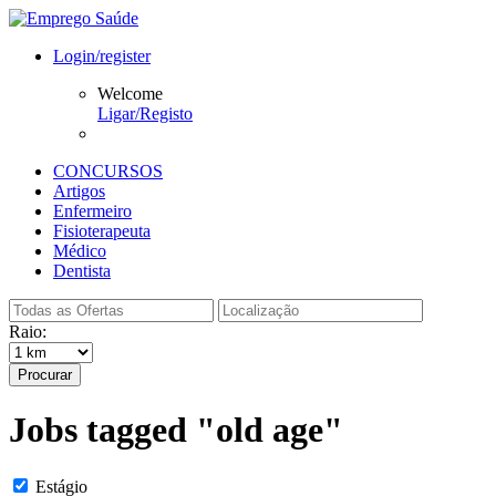
Login/register
Welcome
Ligar/Registo
CONCURSOS
Artigos
Enfermeiro
Fisioterapeuta
Médico
Dentista
Raio:
Procurar
Jobs tagged "old age"
Estágio