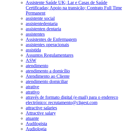
Assistente Saúde UK; Lar e Casas de Saúde
Certificadas; Apoio na transição; Contrato Full Time
Permanent
assistente social
assistentedentaria
assistenten dentaria
assistentes
Assistentes de Enfermagem
assistentes operacionais
assistida
Assuntos Regulamentares
ASW
atendimento
atendimento a domicílio
Atendimento ao Cliente
atendimento domiciliar
atrative
atrativo
através de formato digital (e-mail) para o endereço
electrónico: recrutamento@cligest.com
attractive salaries
Attractive salary
atuante
Audilogista
Audiologia