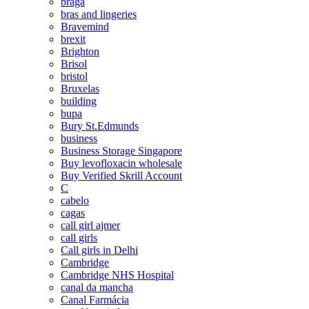
braga
bras and lingeries
Bravemind
brexit
Brighton
Brisol
bristol
Bruxelas
building
bupa
Bury St.Edmunds
business
Business Storage Singapore
Buy levofloxacin wholesale
Buy Verified Skrill Account
C
cabelo
cagas
call girl ajmer
call girls
Call girls in Delhi
Cambridge
Cambridge NHS Hospital
canal da mancha
Canal Farmácia