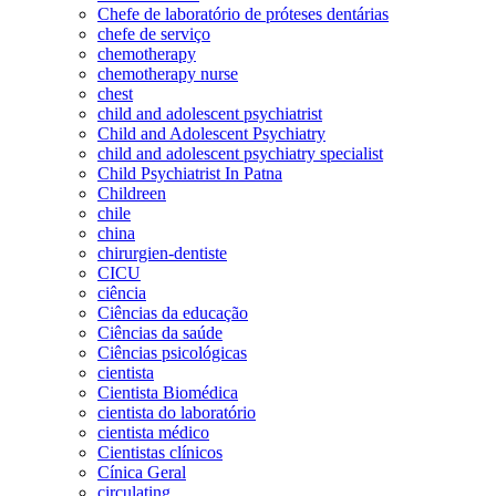
Chefe de laboratório de próteses dentárias
chefe de serviço
chemotherapy
chemotherapy nurse
chest
child and adolescent psychiatrist
Child and Adolescent Psychiatry
child and adolescent psychiatry specialist
Child Psychiatrist In Patna
Childreen
chile
china
chirurgien-dentiste
CICU
ciência
Ciências da educação
Ciências da saúde
Ciências psicológicas
cientista
Cientista Biomédica
cientista do laboratório
cientista médico
Cientistas clínicos
Cínica Geral
circulating