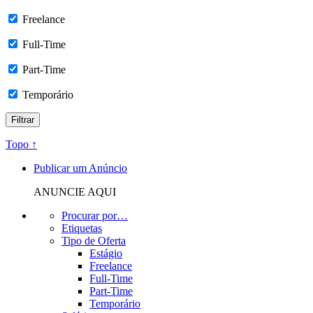
Freelance
Full-Time
Part-Time
Temporário
Topo ↑
Publicar um Anúncio
ANUNCIE AQUI
Procurar por…
Etiquetas
Tipo de Oferta
Estágio
Freelance
Full-Time
Part-Time
Temporário