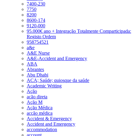
7400-230
7750
8200
8600-174
9120-000
95.000€ ano + Integração Totalmente Comparticipada:
Registo Ordem
958754521
a&e
A&E Nurse
A&E-Accident and Emergency
ABA
Abrantes
Abu Dhabi
ACA; Saúde; quiosque da saúde
Academic Writing
Ação
ação direta
Ação M
Ação Médica
acção médica
Accident & Emergency
Accident and Emergency
accommodation
account