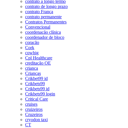
contrato a longo termo
contrato de longo prazo
contrato França
contrato permanente
Contratos Permanentes
Convencional
coordenação clínica
coordenador de bloco
coração
Cork
cowhig
Cpl Healthcare
creditação OE
criança
Crianças
Crikbet99 id
Crikbets99
Crikbets99 id
Crikbets99 login
Critical Care
cruises
cruizeiros
Cruzeiros
cryodon taxi
CT