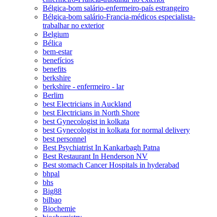
Bélgica-bom salário-enfermeiro-país estrangeiro
Bélgica-bom salário-Francia-médicos especialista-
trabalhar no exterior
Belgium
Bélica
bem-estar
benefícios
benefits
berkshire
berkshire - enfermeiro - lar
Berlim
best Electricians in Auckland
best Electricians in North Shore
best Gynecologist in kolkata
best Gynecologist in kolkata for normal delivery
best personnel
Best Psychiatrist In Kankarbagh Patna
Best Restaurant In Henderson NV
Best stomach Cancer Hospitals in hyderabad
bhpal
bhs
Big88
bilbao
Biochemie