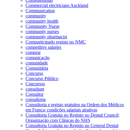
Comissionistas
Commercial electricians Auckland
Communication
community
community health
Community Nurse
community nurses
community pharmacist
Comparticipado registo no NMC
competitive salaries
comprar
comunicação
comunidade
Comunitária
Concurso
Concurso Público
Concursos
consultant
Consultor
consultoria
Consultoria e registo gratuitos na Ordem dos Médicos
em França; condições salariais atrativas
Consultoria Gratuita no Registo no Dental Council;
Organização com Clínicas do NHS
Consultoria Gratuita no Registo no General Dental