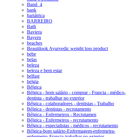
Band_4
bank
bariátrica
BARREIRO
Bath
Baviera
Bayern
beaches
Beautilook Ayurvedic weight loss product
bebe
belas
beleza
beleza e bem estar
belfast
belgia
Bélgica
Bélgica - bom salário - comprar - Francia - médico-
dentista - trabalhar no exterior
Bélgica - colaboradores - dentistas - Trabalho
Bélgica - dentistas - recrutamento
Bélgica - Enfermeiros - Recrutamen
Bélgica - Enfermeiros - recrutamento
Bélgica - especialistas - médicos - recrutamento
Bélgica-bom salário-Enfermagem-enfermeira-
enfermeiro-Francia-trabalhar no exterior