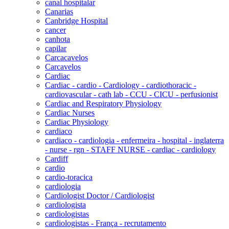
canal hospitalar
Canarias
Canbridge Hospital
cancer
canhota
capilar
Carcacavelos
Carcavelos
Cardiac
Cardiac - cardio - Cardiology - cardiothoracic -
cardiovascular - cath lab - CCU - CICU - perfusionist
Cardiac and Respiratory Physiology
Cardiac Nurses
Cardiac Physiology
cardiaco
cardiaco - cardiologia - enfermeira - hospital - inglaterra
- nurse - rgn - STAFF NURSE - cardiac - cardiology
Cardiff
cardio
cardio-toracica
cardiologia
Cardiologist Doctor / Cardiologist
cardiologista
cardiologistas
cardiologistas - França - recrutamento