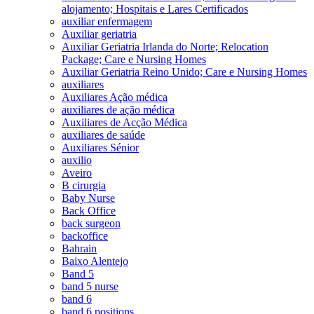
alojamento; Hospitais e Lares Certificados
auxiliar enfermagem
Auxiliar geriatria
Auxiliar Geriatria Irlanda do Norte; Relocation
Package; Care e Nursing Homes
Auxiliar Geriatria Reino Unido; Care e Nursing Homes
auxiliares
Auxiliares Ação médica
auxiliares de ação médica
Auxiliares de Acção Médica
auxiliares de saúde
Auxiliares Sénior
auxilio
Aveiro
B cirurgia
Baby Nurse
Back Office
back surgeon
backoffice
Bahrain
Baixo Alentejo
Band 5
band 5 nurse
band 6
band 6 positions