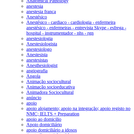
Anatomical Pathology
anestesia
anestesia frança
Anestésico
Anestésico - cardiaco - cardiologia - enfermeira
anestésico - enfermeiras - entrevista Skype - esfrega -
hospital - instrumentador - nhs - rgn
anestesiologia
Anestesiologista
anestesiologo
Anestesista
anestesistas
Anesthesiologist
angiografia
Angola
Animação sociocultural
Animação socioeducativa
Animadora Sociocultural
anúncio
apoio
apoio alojamento; apoio na integração; apoio registo no
NMC; IELTS + Preparation
apoio ao domicilio
Apoio domiciliário
apoio domiciliário a idosos