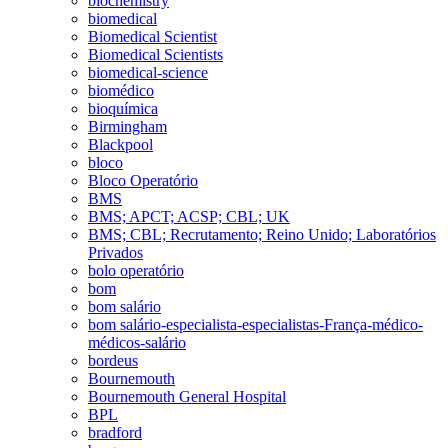
biochemistry
biomedical
Biomedical Scientist
Biomedical Scientists
biomedical-science
biomédico
bioquímica
Birmingham
Blackpool
bloco
Bloco Operatório
BMS
BMS; APCT; ACSP; CBL; UK
BMS; CBL; Recrutamento; Reino Unido; Laboratórios
Privados
bolo operatório
bom
bom salário
bom salário-especialista-especialistas-França-médico-
médicos-salário
bordeus
Bournemouth
Bournemouth General Hospital
BPL
bradford