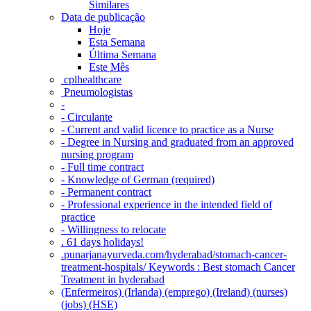
Similares
Data de publicação
Hoje
Esta Semana
Última Semana
Este Mês
‎ cplhealthcare‬
Pneumologistas
-
- Circulante
- Current and valid licence to practice as a Nurse
- Degree in Nursing and graduated from an approved
nursing program
- Full time contract
- Knowledge of German (required)
- Permanent contract
- Professional experience in the intended field of
practice
- Willingness to relocate
. 61 days holidays!
.punarjanayurveda.com/hyderabad/stomach-cancer-
treatment-hospitals/ Keywords : Best stomach Cancer
Treatment in hyderabad
(Enfermeiros) (Irlanda) (emprego) (Ireland) (nurses)
(jobs) (HSE)