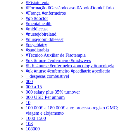
#Fisiotereuta
#Formação #Gestãodecaso #ApoioDomiciliário
#França #enfermeiros
#gp #doctor
#mentalhealth
#middleeast
#nursejobireland
#nursejobmiddleeast
#psychiatry
#saudiarabia
#Tecnico Auxiliar de Fisoterapia
#uk #nurse #enfermeiro #midwives
#UK #nurse #enfermeiro #oncology #oncologia
#uk #nurse #enfermeiro #paediatric #pediatria
+ despesas combustivel
000
000 a 15
000 salary plus 35% turnover
000 USD Per annum
10
100.000£ a 180.000£ ano; processo registo GMC;
viagem e alojamento
1000-1500
108
108000