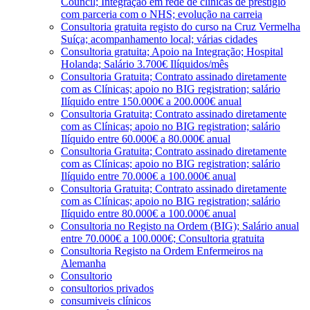
Council; Integração em rede de clínicas de prestígio
com parceria com o NHS; evolução na carreia
Consultoria gratuita registo do curso na Cruz Vermelha
Suíça; acompanhamento local; várias cidades
Consultoria gratuita; Apoio na Integração; Hospital
Holanda; Salário 3.700€ Ilíquidos/mês
Consultoria Gratuita; Contrato assinado diretamente
com as Clínicas; apoio no BIG registration; salário
Ilíquido entre 150.000€ a 200.000€ anual
Consultoria Gratuita; Contrato assinado diretamente
com as Clínicas; apoio no BIG registration; salário
Ilíquido entre 60.000€ a 80.000€ anual
Consultoria Gratuita; Contrato assinado diretamente
com as Clínicas; apoio no BIG registration; salário
Ilíquido entre 70.000€ a 100.000€ anual
Consultoria Gratuita; Contrato assinado diretamente
com as Clínicas; apoio no BIG registration; salário
Ilíquido entre 80.000€ a 100.000€ anual
Consultoria no Registo na Ordem (BIG); Salário anual
entre 70.000€ a 100.000€; Consultoria gratuita
Consultoria Registo na Ordem Enfermeiros na
Alemanha
Consultorio
consultorios privados
consumiveis clínicos