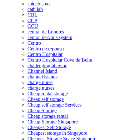
cateterismo
cath lab
CBL
CCP
CCU
central de Londres
central nervous system
Centro
Centro de repouso
Centro Hospitalar
Centro Hospitalar Cova da Beira
challenging bhavior
Channel Island
channel islands
charge nurse
charge nurses
Cheap rental storage
Cheap self storage
Cheap self storage Services
Cheap Storage
Cheap storage rental
Cheap Storage Singapore
Cheapest Self Storage
Cheapest storage in Singapore
Cheapest Storage Space Singapore