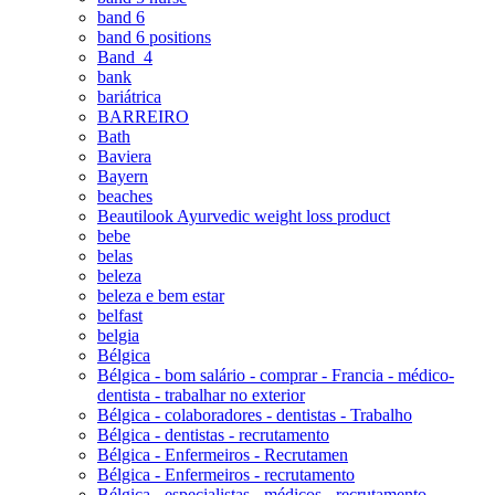
band 6
band 6 positions
Band_4
bank
bariátrica
BARREIRO
Bath
Baviera
Bayern
beaches
Beautilook Ayurvedic weight loss product
bebe
belas
beleza
beleza e bem estar
belfast
belgia
Bélgica
Bélgica - bom salário - comprar - Francia - médico-
dentista - trabalhar no exterior
Bélgica - colaboradores - dentistas - Trabalho
Bélgica - dentistas - recrutamento
Bélgica - Enfermeiros - Recrutamen
Bélgica - Enfermeiros - recrutamento
Bélgica - especialistas - médicos - recrutamento