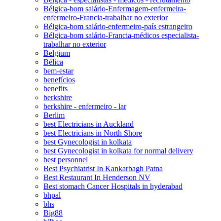
Bélgica-bom salário-Enfermagem-enfermeira-
enfermeiro-Francia-trabalhar no exterior
Bélgica-bom salário-enfermeiro-país estrangeiro
Bélgica-bom salário-Francia-médicos especialista-
trabalhar no exterior
Belgium
Bélica
bem-estar
benefícios
benefits
berkshire
berkshire - enfermeiro - lar
Berlim
best Electricians in Auckland
best Electricians in North Shore
best Gynecologist in kolkata
best Gynecologist in kolkata for normal delivery
best personnel
Best Psychiatrist In Kankarbagh Patna
Best Restaurant In Henderson NV
Best stomach Cancer Hospitals in hyderabad
bhpal
bhs
Big88