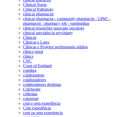
Clinical Nurse
Clinical Pathology
clinical pharmacist
clinical pharmacist - community pharmacist - GPhC -
pharmacist - pharmacy job - vaistininkas
clinical researcher associate oncology
clinical specialist in psychiatry
Clínicas
Clínicas e Lares
Clínicas e Projetos profissionais sólidos
clínico geral
clinics
CNC
Coast of England
coimbra
colaboradore
colaboradores
colaboradores dentistas
Colchester
colheitas
colorretal
com e sem experiência
Com experiência
com ou sem experiencia