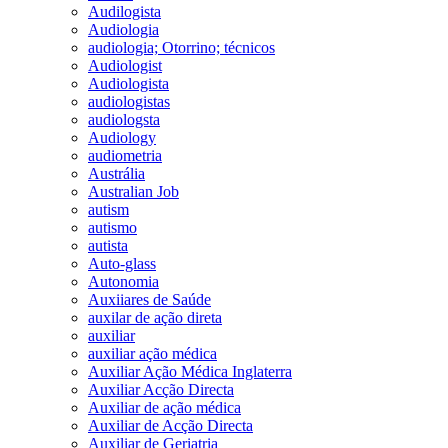
Audilogista
Audiologia
audiologia; Otorrino; técnicos
Audiologist
Audiologista
audiologistas
audiologsta
Audiology
audiometria
Austrália
Australian Job
autism
autismo
autista
Auto-glass
Autonomia
Auxiiares de Saúde
auxilar de ação direta
auxiliar
auxiliar ação médica
Auxiliar Ação Médica Inglaterra
Auxiliar Acção Directa
Auxiliar de ação médica
Auxiliar de Acção Directa
Auxiliar de Geriatria