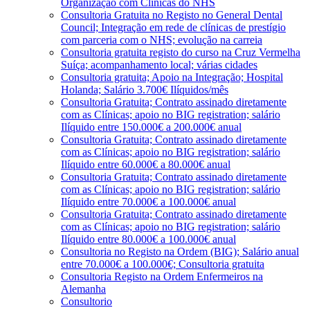
Organização com Clínicas do NHS
Consultoria Gratuita no Registo no General Dental
Council; Integração em rede de clínicas de prestígio
com parceria com o NHS; evolução na carreia
Consultoria gratuita registo do curso na Cruz Vermelha
Suíça; acompanhamento local; várias cidades
Consultoria gratuita; Apoio na Integração; Hospital
Holanda; Salário 3.700€ Ilíquidos/mês
Consultoria Gratuita; Contrato assinado diretamente
com as Clínicas; apoio no BIG registration; salário
Ilíquido entre 150.000€ a 200.000€ anual
Consultoria Gratuita; Contrato assinado diretamente
com as Clínicas; apoio no BIG registration; salário
Ilíquido entre 60.000€ a 80.000€ anual
Consultoria Gratuita; Contrato assinado diretamente
com as Clínicas; apoio no BIG registration; salário
Ilíquido entre 70.000€ a 100.000€ anual
Consultoria Gratuita; Contrato assinado diretamente
com as Clínicas; apoio no BIG registration; salário
Ilíquido entre 80.000€ a 100.000€ anual
Consultoria no Registo na Ordem (BIG); Salário anual
entre 70.000€ a 100.000€; Consultoria gratuita
Consultoria Registo na Ordem Enfermeiros na
Alemanha
Consultorio