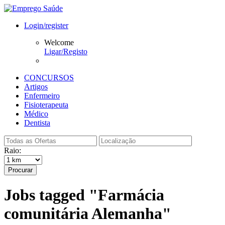
Login/register
Welcome
Ligar/Registo
CONCURSOS
Artigos
Enfermeiro
Fisioterapeuta
Médico
Dentista
Raio:
Procurar
Jobs tagged "Farmácia
comunitária Alemanha"