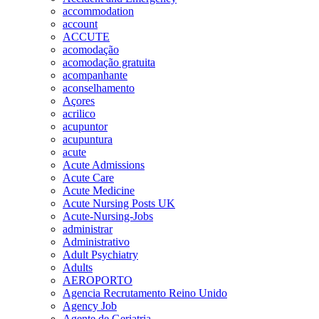
accommodation
account
ACCUTE
acomodação
acomodação gratuita
acompanhante
aconselhamento
Açores
acrilico
acupuntor
acupuntura
acute
Acute Admissions
Acute Care
Acute Medicine
Acute Nursing Posts UK
Acute-Nursing-Jobs
administrar
Administrativo
Adult Psychiatry
Adults
AEROPORTO
Agencia Recrutamento Reino Unido
Agency Job
Agente de Geriatria