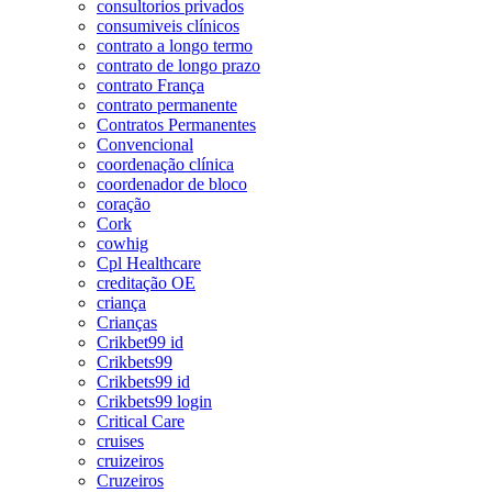
consultorios privados
consumiveis clínicos
contrato a longo termo
contrato de longo prazo
contrato França
contrato permanente
Contratos Permanentes
Convencional
coordenação clínica
coordenador de bloco
coração
Cork
cowhig
Cpl Healthcare
creditação OE
criança
Crianças
Crikbet99 id
Crikbets99
Crikbets99 id
Crikbets99 login
Critical Care
cruises
cruizeiros
Cruzeiros