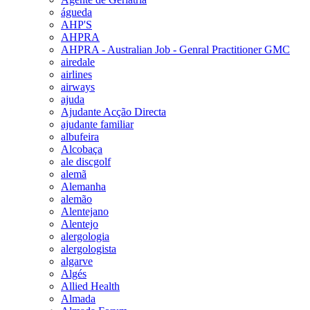
águeda
AHP'S
AHPRA
AHPRA - Australian Job - Genral Practitioner GMC
airedale
airlines
airways
ajuda
Ajudante Acção Directa
ajudante familiar
albufeira
Alcobaça
ale discgolf
alemã
Alemanha
alemão
Alentejano
Alentejo
alergologia
alergologista
algarve
Algés
Allied Health
Almada