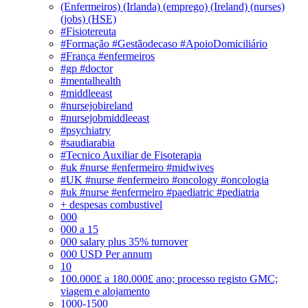
(Enfermeiros) (Irlanda) (emprego) (Ireland) (nurses)
(jobs) (HSE)
#Fisiotereuta
#Formação #Gestãodecaso #ApoioDomiciliário
#França #enfermeiros
#gp #doctor
#mentalhealth
#middleeast
#nursejobireland
#nursejobmiddleeast
#psychiatry
#saudiarabia
#Tecnico Auxiliar de Fisoterapia
#uk #nurse #enfermeiro #midwives
#UK #nurse #enfermeiro #oncology #oncologia
#uk #nurse #enfermeiro #paediatric #pediatria
+ despesas combustivel
000
000 a 15
000 salary plus 35% turnover
000 USD Per annum
10
100.000£ a 180.000£ ano; processo registo GMC;
viagem e alojamento
1000-1500