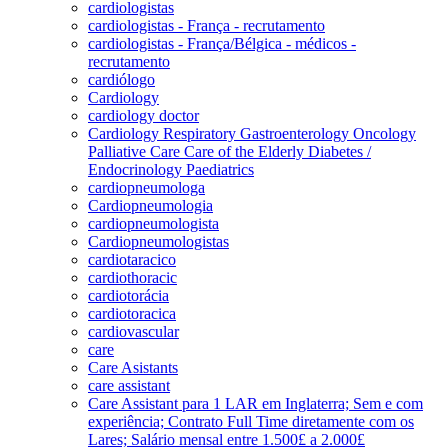
cardiologistas
cardiologistas - França - recrutamento
cardiologistas - França/Bélgica - médicos -
recrutamento
cardiólogo
Cardiology
cardiology doctor
Cardiology Respiratory Gastroenterology Oncology
Palliative Care Care of the Elderly Diabetes /
Endocrinology Paediatrics
cardiopneumologa
Cardiopneumologia
cardiopneumologista
Cardiopneumologistas
cardiotaracico
cardiothoracic
cardiotorácia
cardiotoracica
cardiovascular
care
Care Asistants
care assistant
Care Assistant para 1 LAR em Inglaterra; Sem e com
experiência; Contrato Full Time diretamente com os
Lares; Salário mensal entre 1.500£ a 2.000£