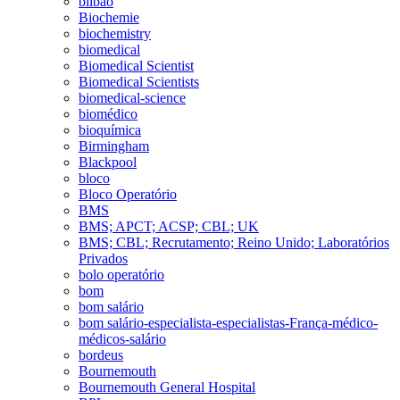
bilbao
Biochemie
biochemistry
biomedical
Biomedical Scientist
Biomedical Scientists
biomedical-science
biomédico
bioquímica
Birmingham
Blackpool
bloco
Bloco Operatório
BMS
BMS; APCT; ACSP; CBL; UK
BMS; CBL; Recrutamento; Reino Unido; Laboratórios
Privados
bolo operatório
bom
bom salário
bom salário-especialista-especialistas-França-médico-
médicos-salário
bordeus
Bournemouth
Bournemouth General Hospital