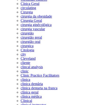
Cínica Geral
circulating
Cirurgia
cirurgia da obesidade
Cirurgia Geral
cirurgia ginécológica
cirurgia vascular
cirurgião
cirurgião geral
cirurgião oral
cirurgica
Citologia
city
Cleveland
cliente
clincal analysis
clinic
Clinic Practice Facilitators
clinica
clinica dentária
clinica dentaria na frança
clínica geral
clínica médica
Clinical
clinical instructor