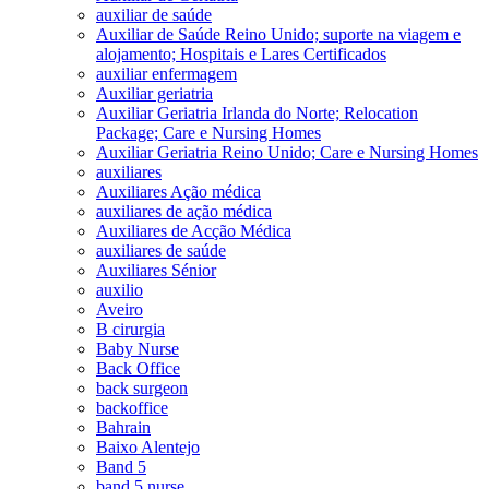
auxiliar de saúde
Auxiliar de Saúde Reino Unido; suporte na viagem e
alojamento; Hospitais e Lares Certificados
auxiliar enfermagem
Auxiliar geriatria
Auxiliar Geriatria Irlanda do Norte; Relocation
Package; Care e Nursing Homes
Auxiliar Geriatria Reino Unido; Care e Nursing Homes
auxiliares
Auxiliares Ação médica
auxiliares de ação médica
Auxiliares de Acção Médica
auxiliares de saúde
Auxiliares Sénior
auxilio
Aveiro
B cirurgia
Baby Nurse
Back Office
back surgeon
backoffice
Bahrain
Baixo Alentejo
Band 5
band 5 nurse