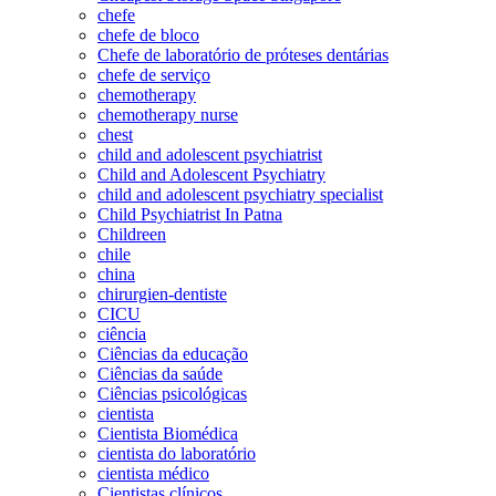
chefe
chefe de bloco
Chefe de laboratório de próteses dentárias
chefe de serviço
chemotherapy
chemotherapy nurse
chest
child and adolescent psychiatrist
Child and Adolescent Psychiatry
child and adolescent psychiatry specialist
Child Psychiatrist In Patna
Childreen
chile
china
chirurgien-dentiste
CICU
ciência
Ciências da educação
Ciências da saúde
Ciências psicológicas
cientista
Cientista Biomédica
cientista do laboratório
cientista médico
Cientistas clínicos