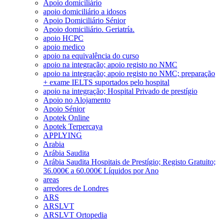
Apoio domiciliário
apoio domiciliário a idosos
Apoio Domiciliário Sénior
Apoio domiciliário. Geriatría.
apoio HCPC
apoio medico
apoio na equivalência do curso
apoio na integração; apoio registo no NMC
apoio na integração; apoio registo no NMC; preparação
+ exame IELTS suportados pelo hospital
apoio na integração; Hospital Privado de prestígio
Apoio no Alojamento
Apoio Sénior
Apotek Online
Apotek Terpercaya
APPLYING
Arabia
Arábia Saudita
Arábia Saudita Hospitais de Prestígio; Registo Gratuito;
36.000€ a 60.000€ Líquidos por Ano
areas
arredores de Londres
ARS
ARSLVT
ARSLVT Ortopedia