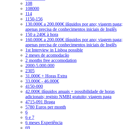
108
108000
114
1150-156
130.000€ a 200.000€ ilíquidos por ano; viagem paga;
apenas precisa de conhecimentos iniciais de Inglês
150 a 240€ à hora
160.000€ a 200.000€ ilíquidos por ano; viagem paga;
apenas precisa de conhecimentos iniciais de Inglês
1st Interview in Lisboa possible
2 meses de acomodação
2 months free accomodation
2000-5.000.000
2305
31.000€ + Horas Extra
33.000€ - 46.000€
4150-000
42.000€ ilíquidos anuais + possibilidade de horas
adicionais; registo NMBI gratuito; viagem paga
4715-091 Braga
5780 Euros per month
6
6 e 7
6 meses Experiência
69