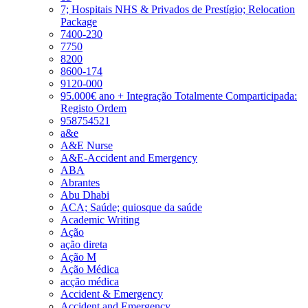
7; Hospitais NHS & Privados de Prestígio; Relocation
Package
7400-230
7750
8200
8600-174
9120-000
95.000€ ano + Integração Totalmente Comparticipada:
Registo Ordem
958754521
a&e
A&E Nurse
A&E-Accident and Emergency
ABA
Abrantes
Abu Dhabi
ACA; Saúde; quiosque da saúde
Academic Writing
Ação
ação direta
Ação M
Ação Médica
acção médica
Accident & Emergency
Accident and Emergency