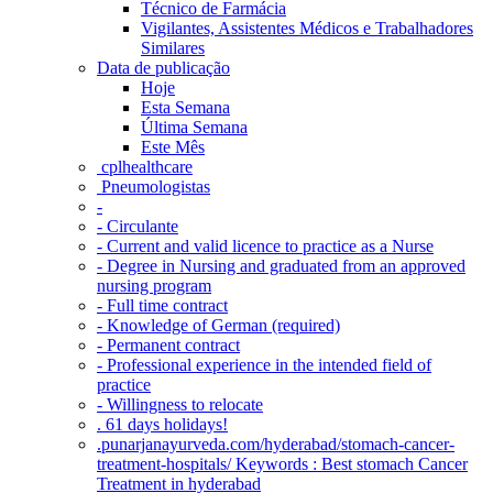
Técnico de Farmácia
Vigilantes, Assistentes Médicos e Trabalhadores
Similares
Data de publicação
Hoje
Esta Semana
Última Semana
Este Mês
‎ cplhealthcare‬
Pneumologistas
-
- Circulante
- Current and valid licence to practice as a Nurse
- Degree in Nursing and graduated from an approved
nursing program
- Full time contract
- Knowledge of German (required)
- Permanent contract
- Professional experience in the intended field of
practice
- Willingness to relocate
. 61 days holidays!
.punarjanayurveda.com/hyderabad/stomach-cancer-
treatment-hospitals/ Keywords : Best stomach Cancer
Treatment in hyderabad