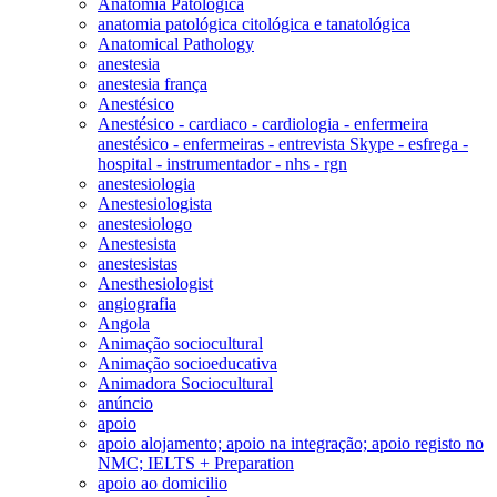
Anatomia Patológica
anatomia patológica citológica e tanatológica
Anatomical Pathology
anestesia
anestesia frança
Anestésico
Anestésico - cardiaco - cardiologia - enfermeira
anestésico - enfermeiras - entrevista Skype - esfrega -
hospital - instrumentador - nhs - rgn
anestesiologia
Anestesiologista
anestesiologo
Anestesista
anestesistas
Anesthesiologist
angiografia
Angola
Animação sociocultural
Animação socioeducativa
Animadora Sociocultural
anúncio
apoio
apoio alojamento; apoio na integração; apoio registo no
NMC; IELTS + Preparation
apoio ao domicilio