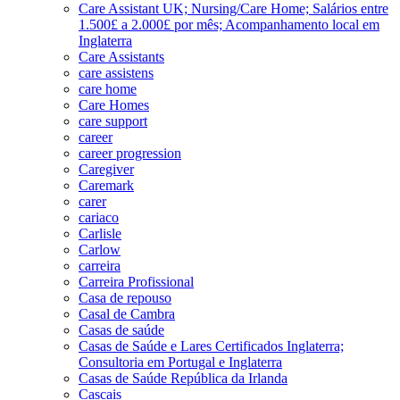
Care Assistant UK; Nursing/Care Home; Salários entre
1.500£ a 2.000£ por mês; Acompanhamento local em
Inglaterra
Care Assistants
care assistens
care home
Care Homes
care support
career
career progression
Caregiver
Caremark
carer
cariaco
Carlisle
Carlow
carreira
Carreira Profissional
Casa de repouso
Casal de Cambra
Casas de saúde
Casas de Saúde e Lares Certificados Inglaterra;
Consultoria em Portugal e Inglaterra
Casas de Saúde República da Irlanda
Cascais