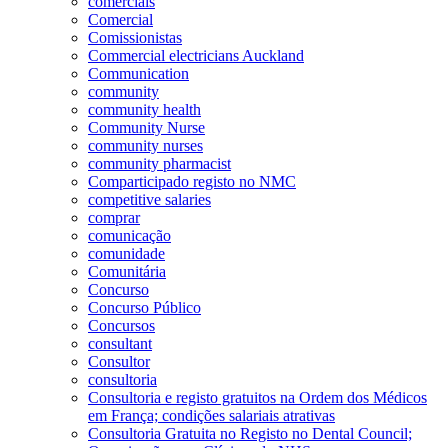
comerciais
Comercial
Comissionistas
Commercial electricians Auckland
Communication
community
community health
Community Nurse
community nurses
community pharmacist
Comparticipado registo no NMC
competitive salaries
comprar
comunicação
comunidade
Comunitária
Concurso
Concurso Público
Concursos
consultant
Consultor
consultoria
Consultoria e registo gratuitos na Ordem dos Médicos
em França; condições salariais atrativas
Consultoria Gratuita no Registo no Dental Council;