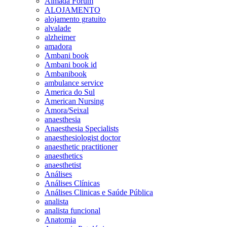
Almada Forum
ALOJAMENTO
alojamento gratuito
alvalade
alzheimer
amadora
Ambani book
Ambani book id
Ambanibook
ambulance service
America do Sul
American Nursing
Amora/Seixal
anaesthesia
Anaesthesia Specialists
anaesthesiologist doctor
anaesthetic practitioner
anaesthetics
anaesthetist
Análises
Análises Clínicas
Análises Clinicas e Saúde Pública
analista
analista funcional
Anatomia