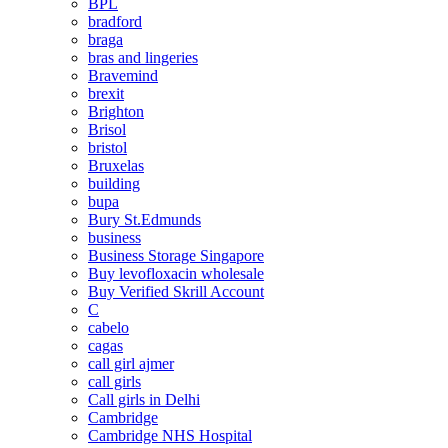
BPL
bradford
braga
bras and lingeries
Bravemind
brexit
Brighton
Brisol
bristol
Bruxelas
building
bupa
Bury St.Edmunds
business
Business Storage Singapore
Buy levofloxacin wholesale
Buy Verified Skrill Account
C
cabelo
cagas
call girl ajmer
call girls
Call girls in Delhi
Cambridge
Cambridge NHS Hospital