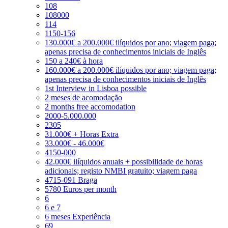
108
108000
114
1150-156
130.000€ a 200.000€ ilíquidos por ano; viagem paga;
apenas precisa de conhecimentos iniciais de Inglês
150 a 240€ à hora
160.000€ a 200.000€ ilíquidos por ano; viagem paga;
apenas precisa de conhecimentos iniciais de Inglês
1st Interview in Lisboa possible
2 meses de acomodação
2 months free accomodation
2000-5.000.000
2305
31.000€ + Horas Extra
33.000€ - 46.000€
4150-000
42.000€ ilíquidos anuais + possibilidade de horas
adicionais; registo NMBI gratuito; viagem paga
4715-091 Braga
5780 Euros per month
6
6 e 7
6 meses Experiência
69