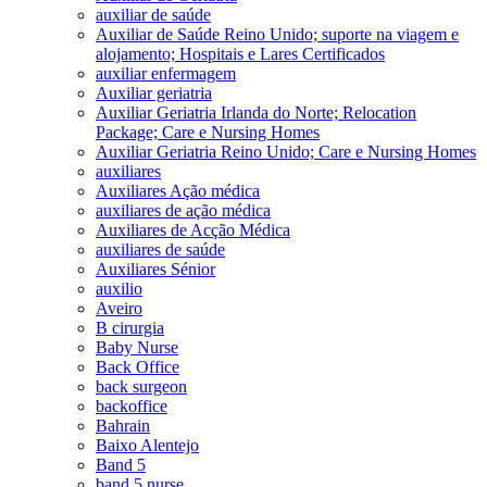
auxiliar de saúde
Auxiliar de Saúde Reino Unido; suporte na viagem e
alojamento; Hospitais e Lares Certificados
auxiliar enfermagem
Auxiliar geriatria
Auxiliar Geriatria Irlanda do Norte; Relocation
Package; Care e Nursing Homes
Auxiliar Geriatria Reino Unido; Care e Nursing Homes
auxiliares
Auxiliares Ação médica
auxiliares de ação médica
Auxiliares de Acção Médica
auxiliares de saúde
Auxiliares Sénior
auxilio
Aveiro
B cirurgia
Baby Nurse
Back Office
back surgeon
backoffice
Bahrain
Baixo Alentejo
Band 5
band 5 nurse