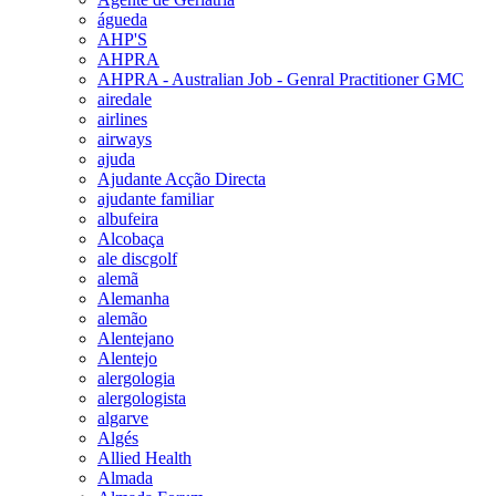
águeda
AHP'S
AHPRA
AHPRA - Australian Job - Genral Practitioner GMC
airedale
airlines
airways
ajuda
Ajudante Acção Directa
ajudante familiar
albufeira
Alcobaça
ale discgolf
alemã
Alemanha
alemão
Alentejano
Alentejo
alergologia
alergologista
algarve
Algés
Allied Health
Almada