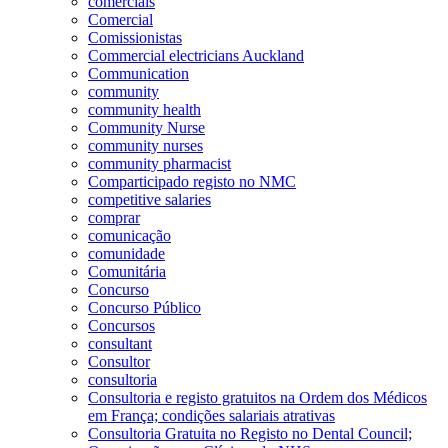
comerciais
Comercial
Comissionistas
Commercial electricians Auckland
Communication
community
community health
Community Nurse
community nurses
community pharmacist
Comparticipado registo no NMC
competitive salaries
comprar
comunicação
comunidade
Comunitária
Concurso
Concurso Público
Concursos
consultant
Consultor
consultoria
Consultoria e registo gratuitos na Ordem dos Médicos
em França; condições salariais atrativas
Consultoria Gratuita no Registo no Dental Council;