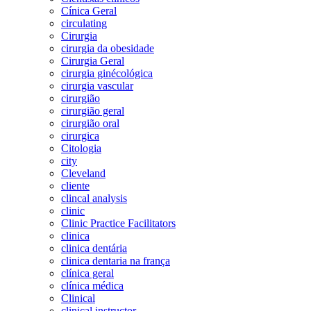
Cínica Geral
circulating
Cirurgia
cirurgia da obesidade
Cirurgia Geral
cirurgia ginécológica
cirurgia vascular
cirurgião
cirurgião geral
cirurgião oral
cirurgica
Citologia
city
Cleveland
cliente
clincal analysis
clinic
Clinic Practice Facilitators
clinica
clinica dentária
clinica dentaria na frança
clínica geral
clínica médica
Clinical
clinical instructor