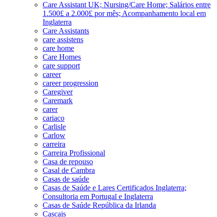
Care Assistant UK; Nursing/Care Home; Salários entre
1.500£ a 2.000£ por mês; Acompanhamento local em
Inglaterra
Care Assistants
care assistens
care home
Care Homes
care support
career
career progression
Caregiver
Caremark
carer
cariaco
Carlisle
Carlow
carreira
Carreira Profissional
Casa de repouso
Casal de Cambra
Casas de saúde
Casas de Saúde e Lares Certificados Inglaterra;
Consultoria em Portugal e Inglaterra
Casas de Saúde República da Irlanda
Cascais