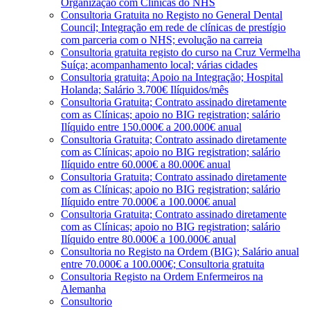
Organização com Clínicas do NHS
Consultoria Gratuita no Registo no General Dental
Council; Integração em rede de clínicas de prestígio
com parceria com o NHS; evolução na carreia
Consultoria gratuita registo do curso na Cruz Vermelha
Suíça; acompanhamento local; várias cidades
Consultoria gratuita; Apoio na Integração; Hospital
Holanda; Salário 3.700€ Ilíquidos/mês
Consultoria Gratuita; Contrato assinado diretamente
com as Clínicas; apoio no BIG registration; salário
Ilíquido entre 150.000€ a 200.000€ anual
Consultoria Gratuita; Contrato assinado diretamente
com as Clínicas; apoio no BIG registration; salário
Ilíquido entre 60.000€ a 80.000€ anual
Consultoria Gratuita; Contrato assinado diretamente
com as Clínicas; apoio no BIG registration; salário
Ilíquido entre 70.000€ a 100.000€ anual
Consultoria Gratuita; Contrato assinado diretamente
com as Clínicas; apoio no BIG registration; salário
Ilíquido entre 80.000€ a 100.000€ anual
Consultoria no Registo na Ordem (BIG); Salário anual
entre 70.000€ a 100.000€; Consultoria gratuita
Consultoria Registo na Ordem Enfermeiros na
Alemanha
Consultorio