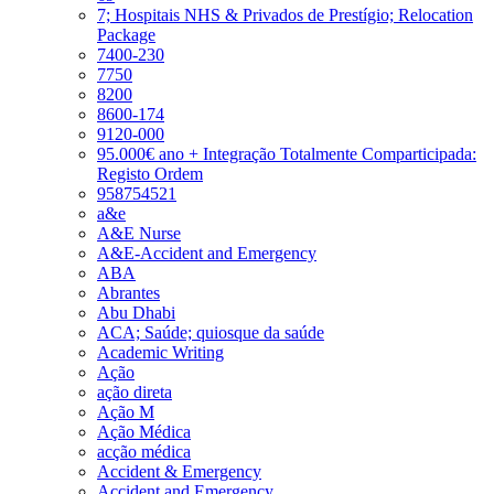
7; Hospitais NHS & Privados de Prestígio; Relocation
Package
7400-230
7750
8200
8600-174
9120-000
95.000€ ano + Integração Totalmente Comparticipada:
Registo Ordem
958754521
a&e
A&E Nurse
A&E-Accident and Emergency
ABA
Abrantes
Abu Dhabi
ACA; Saúde; quiosque da saúde
Academic Writing
Ação
ação direta
Ação M
Ação Médica
acção médica
Accident & Emergency
Accident and Emergency