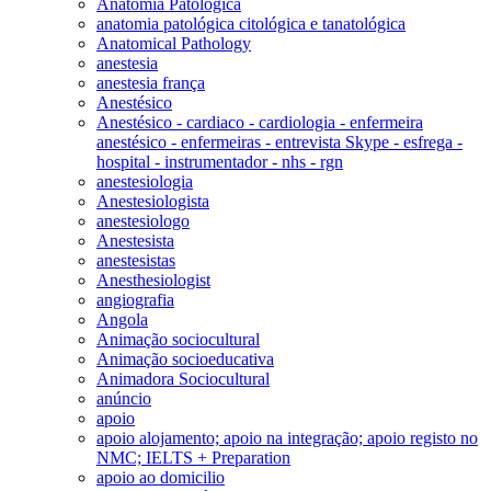
Anatomia Patológica
anatomia patológica citológica e tanatológica
Anatomical Pathology
anestesia
anestesia frança
Anestésico
Anestésico - cardiaco - cardiologia - enfermeira
anestésico - enfermeiras - entrevista Skype - esfrega -
hospital - instrumentador - nhs - rgn
anestesiologia
Anestesiologista
anestesiologo
Anestesista
anestesistas
Anesthesiologist
angiografia
Angola
Animação sociocultural
Animação socioeducativa
Animadora Sociocultural
anúncio
apoio
apoio alojamento; apoio na integração; apoio registo no
NMC; IELTS + Preparation
apoio ao domicilio