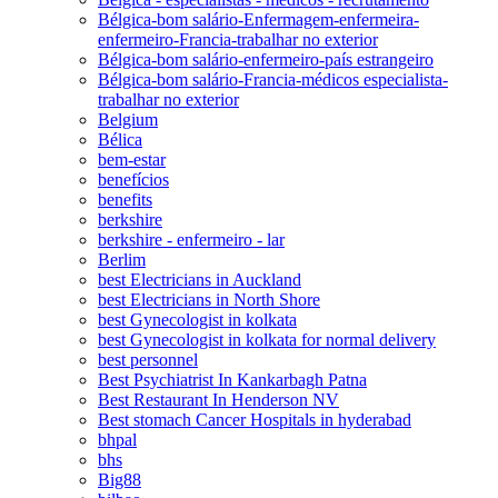
Bélgica-bom salário-Enfermagem-enfermeira-
enfermeiro-Francia-trabalhar no exterior
Bélgica-bom salário-enfermeiro-país estrangeiro
Bélgica-bom salário-Francia-médicos especialista-
trabalhar no exterior
Belgium
Bélica
bem-estar
benefícios
benefits
berkshire
berkshire - enfermeiro - lar
Berlim
best Electricians in Auckland
best Electricians in North Shore
best Gynecologist in kolkata
best Gynecologist in kolkata for normal delivery
best personnel
Best Psychiatrist In Kankarbagh Patna
Best Restaurant In Henderson NV
Best stomach Cancer Hospitals in hyderabad
bhpal
bhs
Big88