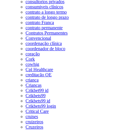
consultorios privados
consumiveis clínicos
contrato a longo termo
contrato de longo prazo
contrato França
contrato permanente
Contratos Permanentes
Convencional
coordenação clínica
coordenador de bloco
coração
Cork
cowhig
Cpl Healthcare
creditação OE
criança
Crianças
Crikbet99 id
Crikbets99
Crikbets99 id
Crikbets99 login
Critical Care
cruises
cruizeiros
Cruzeiros