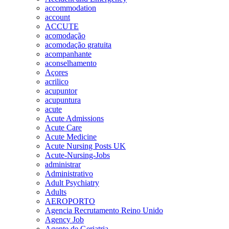
accommodation
account
ACCUTE
acomodação
acomodação gratuita
acompanhante
aconselhamento
Açores
acrilico
acupuntor
acupuntura
acute
Acute Admissions
Acute Care
Acute Medicine
Acute Nursing Posts UK
Acute-Nursing-Jobs
administrar
Administrativo
Adult Psychiatry
Adults
AEROPORTO
Agencia Recrutamento Reino Unido
Agency Job
Agente de Geriatria