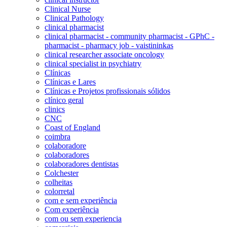
Clinical Nurse
Clinical Pathology
clinical pharmacist
clinical pharmacist - community pharmacist - GPhC -
pharmacist - pharmacy job - vaistininkas
clinical researcher associate oncology
clinical specialist in psychiatry
Clínicas
Clínicas e Lares
Clínicas e Projetos profissionais sólidos
clínico geral
clinics
CNC
Coast of England
coimbra
colaboradore
colaboradores
colaboradores dentistas
Colchester
colheitas
colorretal
com e sem experiência
Com experiência
com ou sem experiencia