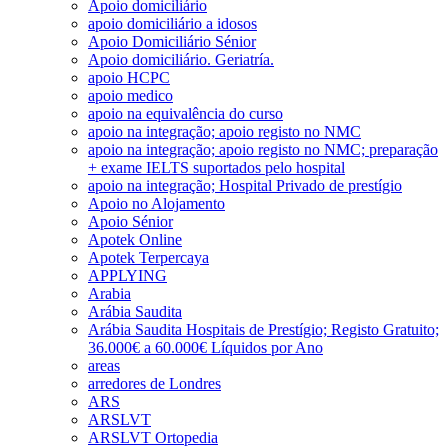
Apoio domiciliário
apoio domiciliário a idosos
Apoio Domiciliário Sénior
Apoio domiciliário. Geriatría.
apoio HCPC
apoio medico
apoio na equivalência do curso
apoio na integração; apoio registo no NMC
apoio na integração; apoio registo no NMC; preparação
+ exame IELTS suportados pelo hospital
apoio na integração; Hospital Privado de prestígio
Apoio no Alojamento
Apoio Sénior
Apotek Online
Apotek Terpercaya
APPLYING
Arabia
Arábia Saudita
Arábia Saudita Hospitais de Prestígio; Registo Gratuito;
36.000€ a 60.000€ Líquidos por Ano
areas
arredores de Londres
ARS
ARSLVT
ARSLVT Ortopedia