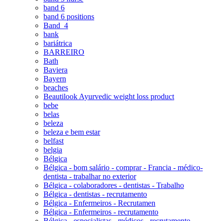
band 6
band 6 positions
Band_4
bank
bariátrica
BARREIRO
Bath
Baviera
Bayern
beaches
Beautilook Ayurvedic weight loss product
bebe
belas
beleza
beleza e bem estar
belfast
belgia
Bélgica
Bélgica - bom salário - comprar - Francia - médico-
dentista - trabalhar no exterior
Bélgica - colaboradores - dentistas - Trabalho
Bélgica - dentistas - recrutamento
Bélgica - Enfermeiros - Recrutamen
Bélgica - Enfermeiros - recrutamento
Bélgica - especialistas - médicos - recrutamento