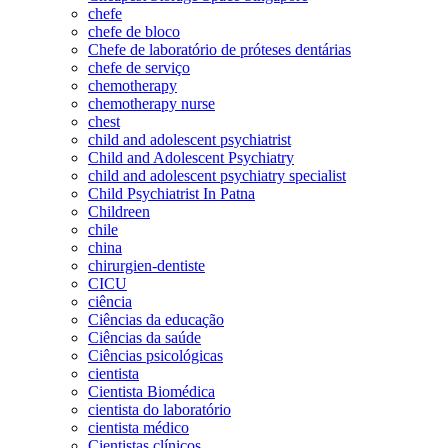
chefe
chefe de bloco
Chefe de laboratório de próteses dentárias
chefe de serviço
chemotherapy
chemotherapy nurse
chest
child and adolescent psychiatrist
Child and Adolescent Psychiatry
child and adolescent psychiatry specialist
Child Psychiatrist In Patna
Childreen
chile
china
chirurgien-dentiste
CICU
ciência
Ciências da educação
Ciências da saúde
Ciências psicológicas
cientista
Cientista Biomédica
cientista do laboratório
cientista médico
Cientistas clínicos