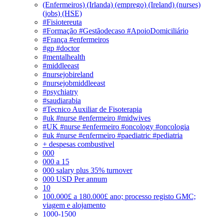
(Enfermeiros) (Irlanda) (emprego) (Ireland) (nurses)
(jobs) (HSE)
#Fisiotereuta
#Formação #Gestãodecaso #ApoioDomiciliário
#França #enfermeiros
#gp #doctor
#mentalhealth
#middleeast
#nursejobireland
#nursejobmiddleeast
#psychiatry
#saudiarabia
#Tecnico Auxiliar de Fisoterapia
#uk #nurse #enfermeiro #midwives
#UK #nurse #enfermeiro #oncology #oncologia
#uk #nurse #enfermeiro #paediatric #pediatria
+ despesas combustivel
000
000 a 15
000 salary plus 35% turnover
000 USD Per annum
10
100.000£ a 180.000£ ano; processo registo GMC;
viagem e alojamento
1000-1500