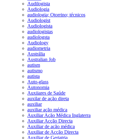
Audilogista
Audiologia
audiologia; Otorrino; técnicos
Audiologist
Audiologista
audiologistas
audiologsta
Audiology
audiometria
Austrália
Australian Job
autism
autismo
autista
Auto-glass
Autonomia
Auxiiares de Saúde
auxilar de ação direta
auxiliar
auxiliar ação médica
Auxiliar Ação Médica Inglaterra
Auxiliar Acção Directa
Auxiliar de ação médica
Auxiliar de Acção Directa
Auxiliar de Geriatria