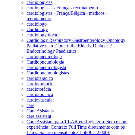
cardiologistas
cardiologistas - França - recrutamento
cardiologistas - França/Bélgica - médicos -
recrutamento
cardiólogo
Cardiology
cardiology doctor
Cardiology Respiratory Gastroenterology Oncology
Palliative Care Care of the Elderly Diabetes /
Endocrinology Paediatrics
cardiopneumologa
Cardiopneumologia
cardiopneumologista
Cardiopneumologistas
cardiotaracico
cardiothoracic
cardiotorácia
cardiotoracica
cardiovascular
care
Care Asistants
care assistant
Care Assistant para 1 LAR em Inglaterra; Sem e com
experiência; Contrato Full Time diretamente com os
Lares; Salário mensal entre 1.500£ a 2.000£