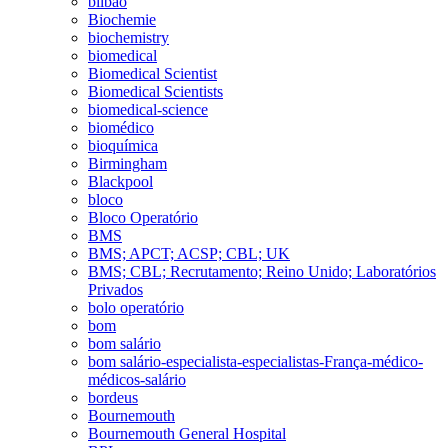
bilbao
Biochemie
biochemistry
biomedical
Biomedical Scientist
Biomedical Scientists
biomedical-science
biomédico
bioquímica
Birmingham
Blackpool
bloco
Bloco Operatório
BMS
BMS; APCT; ACSP; CBL; UK
BMS; CBL; Recrutamento; Reino Unido; Laboratórios
Privados
bolo operatório
bom
bom salário
bom salário-especialista-especialistas-França-médico-
médicos-salário
bordeus
Bournemouth
Bournemouth General Hospital