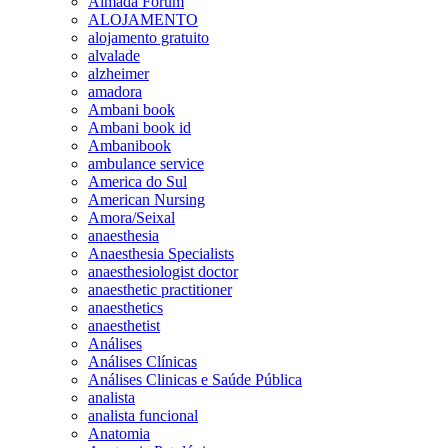
Almada Forum
ALOJAMENTO
alojamento gratuito
alvalade
alzheimer
amadora
Ambani book
Ambani book id
Ambanibook
ambulance service
America do Sul
American Nursing
Amora/Seixal
anaesthesia
Anaesthesia Specialists
anaesthesiologist doctor
anaesthetic practitioner
anaesthetics
anaesthetist
Análises
Análises Clínicas
Análises Clinicas e Saúde Pública
analista
analista funcional
Anatomia