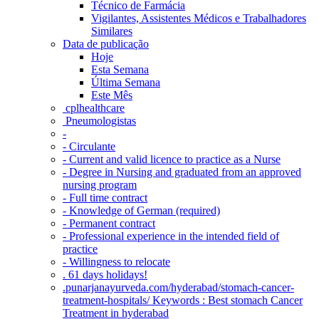
Técnico de Farmácia
Vigilantes, Assistentes Médicos e Trabalhadores
Similares
Data de publicação
Hoje
Esta Semana
Última Semana
Este Mês
‎ cplhealthcare‬
Pneumologistas
-
- Circulante
- Current and valid licence to practice as a Nurse
- Degree in Nursing and graduated from an approved
nursing program
- Full time contract
- Knowledge of German (required)
- Permanent contract
- Professional experience in the intended field of
practice
- Willingness to relocate
. 61 days holidays!
.punarjanayurveda.com/hyderabad/stomach-cancer-
treatment-hospitals/ Keywords : Best stomach Cancer
Treatment in hyderabad