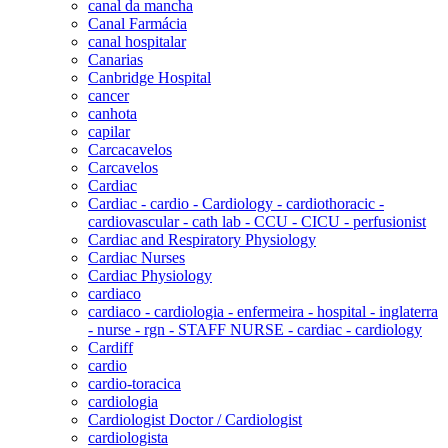
canal da mancha
Canal Farmácia
canal hospitalar
Canarias
Canbridge Hospital
cancer
canhota
capilar
Carcacavelos
Carcavelos
Cardiac
Cardiac - cardio - Cardiology - cardiothoracic -
cardiovascular - cath lab - CCU - CICU - perfusionist
Cardiac and Respiratory Physiology
Cardiac Nurses
Cardiac Physiology
cardiaco
cardiaco - cardiologia - enfermeira - hospital - inglaterra
- nurse - rgn - STAFF NURSE - cardiac - cardiology
Cardiff
cardio
cardio-toracica
cardiologia
Cardiologist Doctor / Cardiologist
cardiologista