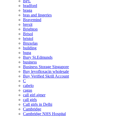
BPL
bradford
braga
bras and lingeries
Bravemind
brexit
Brighton
Brisol
bristol
Bruxelas
building
bupa
Bury St.Edmunds
business
Business Storage Singapore
Buy levofloxacin wholesale
Buy Verified Skrill Account
C
cabelo
cagas
call girl ajmer
call girls
Call girls in Delhi
Cambridge
Cambridge NHS Hospital