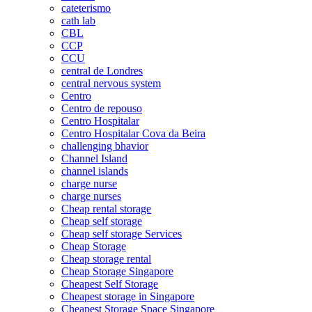
cateterismo
cath lab
CBL
CCP
CCU
central de Londres
central nervous system
Centro
Centro de repouso
Centro Hospitalar
Centro Hospitalar Cova da Beira
challenging bhavior
Channel Island
channel islands
charge nurse
charge nurses
Cheap rental storage
Cheap self storage
Cheap self storage Services
Cheap Storage
Cheap storage rental
Cheap Storage Singapore
Cheapest Self Storage
Cheapest storage in Singapore
Cheapest Storage Space Singapore