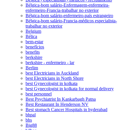
Bélgica-bom salário-Enfermagem-enfermeira-
enfermeiro-Francia-trabalhar no exterior
Bélgica-bom salário-enfermeiro-país estrangeiro
Bélgica-bom salário-Francia-médicos especialista-
trabalhar no exterior
Belgium
Bélica
bem-estar
benefícios
benefits
berkshire
berkshire - enfermeiro - lar
Berlim
best Electricians in Auckland
best Electricians in North Shore
best Gynecologist in kolkata
best Gynecologist in kolkata for normal delivery
best personnel
Best Psychiatrist In Kankarbagh Patna
Best Restaurant In Henderson NV
Best stomach Cancer Hospitals in hyderabad
bhpal
bhs
Big88