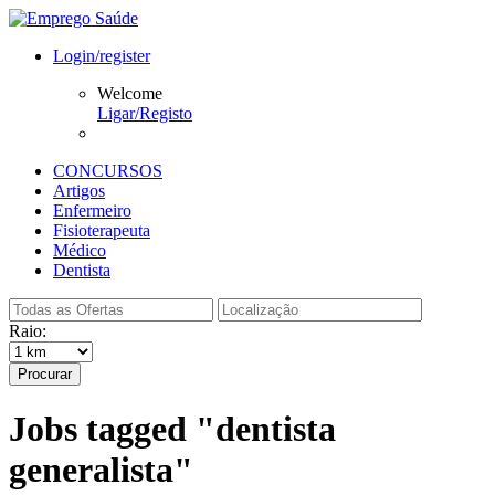
Login/register
Welcome
Ligar/Registo
CONCURSOS
Artigos
Enfermeiro
Fisioterapeuta
Médico
Dentista
Raio:
Procurar
Jobs tagged "dentista
generalista"