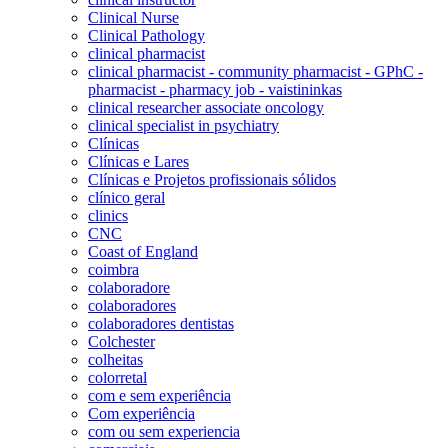
Clinical Nurse
Clinical Pathology
clinical pharmacist
clinical pharmacist - community pharmacist - GPhC -
pharmacist - pharmacy job - vaistininkas
clinical researcher associate oncology
clinical specialist in psychiatry
Clínicas
Clínicas e Lares
Clínicas e Projetos profissionais sólidos
clínico geral
clinics
CNC
Coast of England
coimbra
colaboradore
colaboradores
colaboradores dentistas
Colchester
colheitas
colorretal
com e sem experiência
Com experiência
com ou sem experiencia