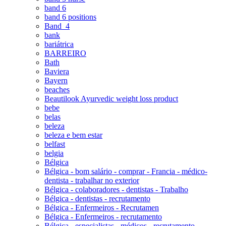
band 6
band 6 positions
Band_4
bank
bariátrica
BARREIRO
Bath
Baviera
Bayern
beaches
Beautilook Ayurvedic weight loss product
bebe
belas
beleza
beleza e bem estar
belfast
belgia
Bélgica
Bélgica - bom salário - comprar - Francia - médico-
dentista - trabalhar no exterior
Bélgica - colaboradores - dentistas - Trabalho
Bélgica - dentistas - recrutamento
Bélgica - Enfermeiros - Recrutamen
Bélgica - Enfermeiros - recrutamento
Bélgica - especialistas - médicos - recrutamento