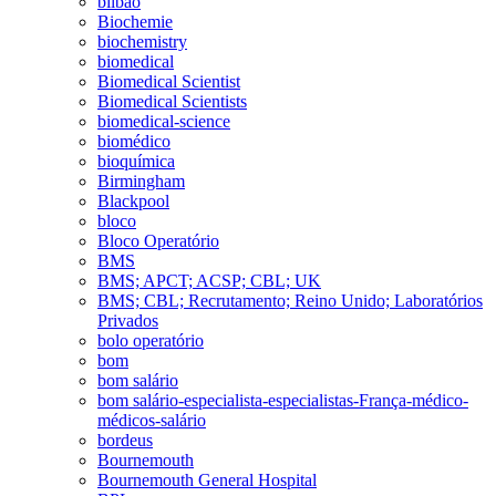
bilbao
Biochemie
biochemistry
biomedical
Biomedical Scientist
Biomedical Scientists
biomedical-science
biomédico
bioquímica
Birmingham
Blackpool
bloco
Bloco Operatório
BMS
BMS; APCT; ACSP; CBL; UK
BMS; CBL; Recrutamento; Reino Unido; Laboratórios
Privados
bolo operatório
bom
bom salário
bom salário-especialista-especialistas-França-médico-
médicos-salário
bordeus
Bournemouth
Bournemouth General Hospital