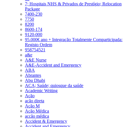
7; Hospitais NHS & Privados de Prestígio; Relocation
Package
7400-230
7750
8200
8600-174
9120-000
95.000€ ano + Integração Totalmente Comparticipada:
Registo Ordem
958754521
a&e
A&E Nurse
A&E-Accident and Emergency
ABA
Abrantes
Abu Dhabi
ACA; Saúde; quiosque da saúde
Academic Writing
Ação
ação direta
Ação M
Ação Médica
acção médica
Accident & Emergency
Accident and Emergency