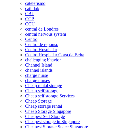
cateterismo
cath lab
CBL
CCP
CCU
central de Londres
central nervous system
Centro
Centro de repouso
Centro Hospitalar
Centro Hospitalar Cova da Beira
challenging bhavior
Channel Island
channel islands
charge nurse
charge nurses
Cheap rental storage
Cheap self storage
Cheap self storage Services
Cheap Storage
Cheap storage rental
Cheap Storage Singapore
Cheapest Self Storage
Cheapest storage in Singapore
Cheapest Storage Space Singapore