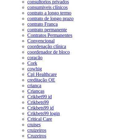
consultorios privados
consumiveis clínicos
contrato a longo termo
contrato de longo prazo
contrato França
contrato permanente
Contratos Permanentes
Convencional
coordenação clínica
coordenador de bloco
coração
Cork
cowhig
Cpl Healthcare
creditação OE
criança
Crianças
Crikbet99 id
Crikbets99
Crikbets99 id
Crikbets99 login
Critical Care
cruises
cruizeiros
Cruzeiros