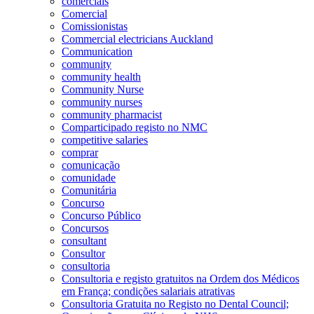
comerciais
Comercial
Comissionistas
Commercial electricians Auckland
Communication
community
community health
Community Nurse
community nurses
community pharmacist
Comparticipado registo no NMC
competitive salaries
comprar
comunicação
comunidade
Comunitária
Concurso
Concurso Público
Concursos
consultant
Consultor
consultoria
Consultoria e registo gratuitos na Ordem dos Médicos
em França; condições salariais atrativas
Consultoria Gratuita no Registo no Dental Council;