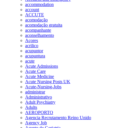
accommodation
account
ACCUTE
acomodação
acomodação gratuita
acompanhante
aconselhamento
Açores
acrilico
acupuntor
acupuntura
acute
Acute Admissions
Acute Care
Acute Medicine
Acute Nursing Posts UK
Acute-Nursing-Jobs
administrar
Administrativo
Adult Psychiatry
Adults
AEROPORTO
Agencia Recrutamento Reino Unido
Agency Job
Agente de Geriatria