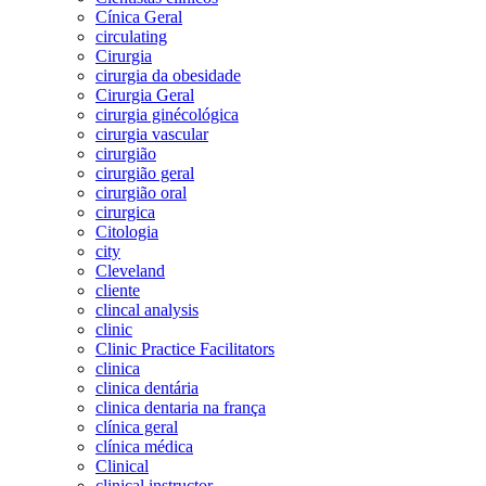
Cínica Geral
circulating
Cirurgia
cirurgia da obesidade
Cirurgia Geral
cirurgia ginécológica
cirurgia vascular
cirurgião
cirurgião geral
cirurgião oral
cirurgica
Citologia
city
Cleveland
cliente
clincal analysis
clinic
Clinic Practice Facilitators
clinica
clinica dentária
clinica dentaria na frança
clínica geral
clínica médica
Clinical
clinical instructor