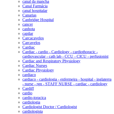
canal da mancha
Canal Farmácia
canal hospitalar
Canarias
Canbridge Hospital
cancer
canhota
capilar
Carcacavelos
Carcavelos
Cardiac
Cardiac - cardio - Cardiology - cardiothoracic -
cardiovascular - cath lab - CCU - CICU - perfusionist
Cardiac and Respiratory Physiology
Cardiac Nurses
Cardiac Physiology
cardiaco
cardiaco - cardiologia - enfermeira - hospital - inglaterra
- nurse - rgn - STAFF NURSE - cardiac - cardiology
Cardiff
cardio
cardio-toracica
cardiologia
Cardiologist Doctor / Cardiologist
cardiologista