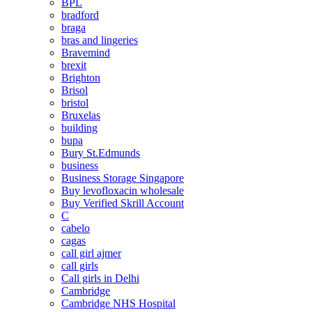
BPL
bradford
braga
bras and lingeries
Bravemind
brexit
Brighton
Brisol
bristol
Bruxelas
building
bupa
Bury St.Edmunds
business
Business Storage Singapore
Buy levofloxacin wholesale
Buy Verified Skrill Account
C
cabelo
cagas
call girl ajmer
call girls
Call girls in Delhi
Cambridge
Cambridge NHS Hospital