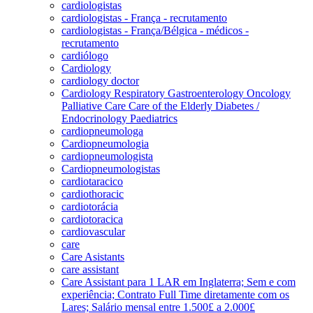
cardiologistas
cardiologistas - França - recrutamento
cardiologistas - França/Bélgica - médicos -
recrutamento
cardiólogo
Cardiology
cardiology doctor
Cardiology Respiratory Gastroenterology Oncology
Palliative Care Care of the Elderly Diabetes /
Endocrinology Paediatrics
cardiopneumologa
Cardiopneumologia
cardiopneumologista
Cardiopneumologistas
cardiotaracico
cardiothoracic
cardiotorácia
cardiotoracica
cardiovascular
care
Care Asistants
care assistant
Care Assistant para 1 LAR em Inglaterra; Sem e com
experiência; Contrato Full Time diretamente com os
Lares; Salário mensal entre 1.500£ a 2.000£