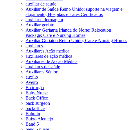
auxiliar de saúde
Auxiliar de Saúde Reino Unido; suporte na viagem e
alojamento; Hospitais e Lares Certificados
auxiliar enfermagem
Auxiliar geriatria
Auxiliar Geriatria Irlanda do Norte; Relocation
Package; Care e Nursing Homes
Auxiliar Geriatria Reino Unido; Care e Nursing Homes
auxiliares
Auxiliares Ação médica
auxiliares de ação médica
Auxiliares de Acção Médica
auxiliares de saúde
Auxiliares Sénior
auxilio
Aveiro
B cirurgia
Baby Nurse
Back Office
back surgeon
backoffice
Bahrain
Baixo Alentejo
Band 5
band 5 nurse