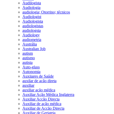
Audilogista
Audiologia
audiologia; Otorrino; técnicos
Audiologist
Audiologista
audiologistas
audiologsta
Audiology
audiometria
Austrália
Australian Job
autism
autismo
autista
Auto-glass
Autonomia
Auxiiares de Saúde
auxilar de ação direta
auxiliar
auxiliar ação médica
Auxiliar Ação Médica Inglaterra
Auxiliar Acção Directa
Auxiliar de ação médica
Auxiliar de Acção Directa
Auxiliar de Geriatria