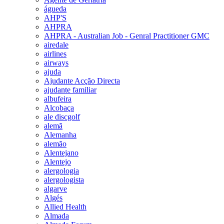
águeda
AHP'S
AHPRA
AHPRA - Australian Job - Genral Practitioner GMC
airedale
airlines
airways
ajuda
Ajudante Acção Directa
ajudante familiar
albufeira
Alcobaça
ale discgolf
alemã
Alemanha
alemão
Alentejano
Alentejo
alergologia
alergologista
algarve
Algés
Allied Health
Almada