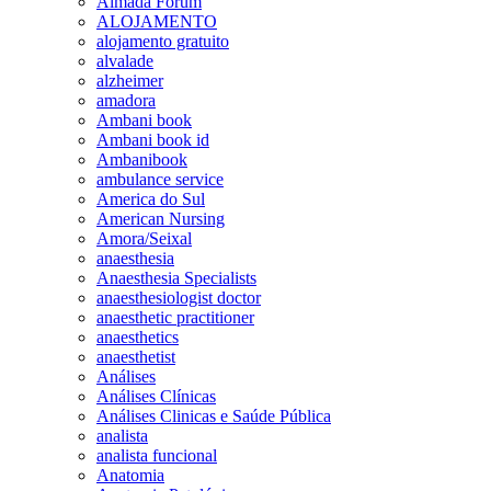
Almada Forum
ALOJAMENTO
alojamento gratuito
alvalade
alzheimer
amadora
Ambani book
Ambani book id
Ambanibook
ambulance service
America do Sul
American Nursing
Amora/Seixal
anaesthesia
Anaesthesia Specialists
anaesthesiologist doctor
anaesthetic practitioner
anaesthetics
anaesthetist
Análises
Análises Clínicas
Análises Clinicas e Saúde Pública
analista
analista funcional
Anatomia