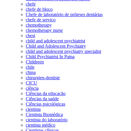
chefe
chefe de bloco
Chefe de laboratório de próteses dentárias
chefe de serviço
chemotherapy
chemotherapy nurse
chest
child and adolescent psychiatrist
Child and Adolescent Psychiatry
child and adolescent psychiatry specialist
Child Psychiatrist In Patna
Childreen
chile
china
chirurgien-dentiste
CICU
ciência
Ciências da educação
Ciências da saúde
Ciências psicológicas
cientista
Cientista Biomédica
cientista do laboratório
cientista médico
Cientistas clínicos