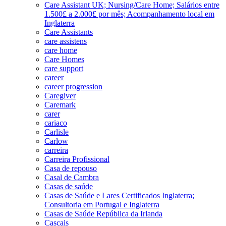
Care Assistant UK; Nursing/Care Home; Salários entre
1.500£ a 2.000£ por mês; Acompanhamento local em
Inglaterra
Care Assistants
care assistens
care home
Care Homes
care support
career
career progression
Caregiver
Caremark
carer
cariaco
Carlisle
Carlow
carreira
Carreira Profissional
Casa de repouso
Casal de Cambra
Casas de saúde
Casas de Saúde e Lares Certificados Inglaterra;
Consultoria em Portugal e Inglaterra
Casas de Saúde República da Irlanda
Cascais