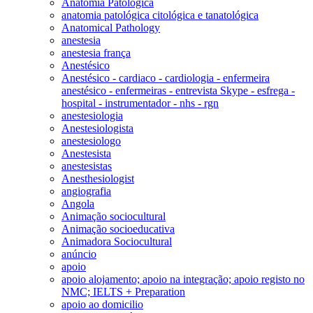
Anatomia Patológica
anatomia patológica citológica e tanatológica
Anatomical Pathology
anestesia
anestesia frança
Anestésico
Anestésico - cardiaco - cardiologia - enfermeira
anestésico - enfermeiras - entrevista Skype - esfrega -
hospital - instrumentador - nhs - rgn
anestesiologia
Anestesiologista
anestesiologo
Anestesista
anestesistas
Anesthesiologist
angiografia
Angola
Animação sociocultural
Animação socioeducativa
Animadora Sociocultural
anúncio
apoio
apoio alojamento; apoio na integração; apoio registo no
NMC; IELTS + Preparation
apoio ao domicilio