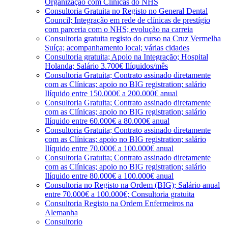
Organização com Clínicas do NHS
Consultoria Gratuita no Registo no General Dental
Council; Integração em rede de clínicas de prestígio
com parceria com o NHS; evolução na carreia
Consultoria gratuita registo do curso na Cruz Vermelha
Suíça; acompanhamento local; várias cidades
Consultoria gratuita; Apoio na Integração; Hospital
Holanda; Salário 3.700€ Ilíquidos/mês
Consultoria Gratuita; Contrato assinado diretamente
com as Clínicas; apoio no BIG registration; salário
Ilíquido entre 150.000€ a 200.000€ anual
Consultoria Gratuita; Contrato assinado diretamente
com as Clínicas; apoio no BIG registration; salário
Ilíquido entre 60.000€ a 80.000€ anual
Consultoria Gratuita; Contrato assinado diretamente
com as Clínicas; apoio no BIG registration; salário
Ilíquido entre 70.000€ a 100.000€ anual
Consultoria Gratuita; Contrato assinado diretamente
com as Clínicas; apoio no BIG registration; salário
Ilíquido entre 80.000€ a 100.000€ anual
Consultoria no Registo na Ordem (BIG); Salário anual
entre 70.000€ a 100.000€; Consultoria gratuita
Consultoria Registo na Ordem Enfermeiros na
Alemanha
Consultorio