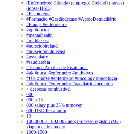
(Enfermeiros) (Irlanda) (emprego) (Ireland) (nurses)
(jobs) (HSE)
#Fisiotereuta
#Formação #Gestãodecaso #ApoioDomiciliário
#França #enfermeiros
#gp #doctor
#mentalhealth
#middleeast
#nursejobireland
#nursejobmiddleeast
#psychiatry
#saudiarabia
#Tecnico Auxiliar de Fisoterapia
#uk #nurse #enfermeiro #midwives
#UK #nurse #enfermeiro #oncology #oncologia
#uk #nurse #enfermeiro #paediatric #pediatria
+ despesas combustivel
000
000 a 15
000 salary plus 35% turnover
000 USD Per annum
10
100.000£ a 180.000£ ano; processo registo GMC;
viagem e alojamento
1000-1500