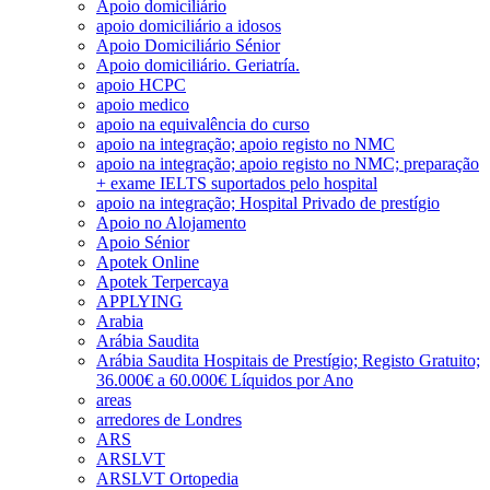
Apoio domiciliário
apoio domiciliário a idosos
Apoio Domiciliário Sénior
Apoio domiciliário. Geriatría.
apoio HCPC
apoio medico
apoio na equivalência do curso
apoio na integração; apoio registo no NMC
apoio na integração; apoio registo no NMC; preparação
+ exame IELTS suportados pelo hospital
apoio na integração; Hospital Privado de prestígio
Apoio no Alojamento
Apoio Sénior
Apotek Online
Apotek Terpercaya
APPLYING
Arabia
Arábia Saudita
Arábia Saudita Hospitais de Prestígio; Registo Gratuito;
36.000€ a 60.000€ Líquidos por Ano
areas
arredores de Londres
ARS
ARSLVT
ARSLVT Ortopedia