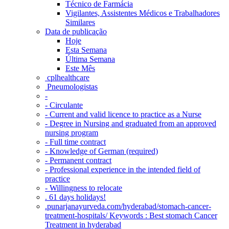
Técnico de Farmácia
Vigilantes, Assistentes Médicos e Trabalhadores
Similares
Data de publicação
Hoje
Esta Semana
Última Semana
Este Mês
‎ cplhealthcare‬
Pneumologistas
-
- Circulante
- Current and valid licence to practice as a Nurse
- Degree in Nursing and graduated from an approved
nursing program
- Full time contract
- Knowledge of German (required)
- Permanent contract
- Professional experience in the intended field of
practice
- Willingness to relocate
. 61 days holidays!
.punarjanayurveda.com/hyderabad/stomach-cancer-
treatment-hospitals/ Keywords : Best stomach Cancer
Treatment in hyderabad