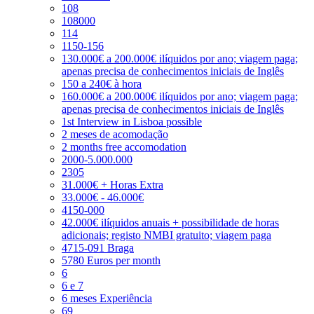
108
108000
114
1150-156
130.000€ a 200.000€ ilíquidos por ano; viagem paga;
apenas precisa de conhecimentos iniciais de Inglês
150 a 240€ à hora
160.000€ a 200.000€ ilíquidos por ano; viagem paga;
apenas precisa de conhecimentos iniciais de Inglês
1st Interview in Lisboa possible
2 meses de acomodação
2 months free accomodation
2000-5.000.000
2305
31.000€ + Horas Extra
33.000€ - 46.000€
4150-000
42.000€ ilíquidos anuais + possibilidade de horas
adicionais; registo NMBI gratuito; viagem paga
4715-091 Braga
5780 Euros per month
6
6 e 7
6 meses Experiência
69