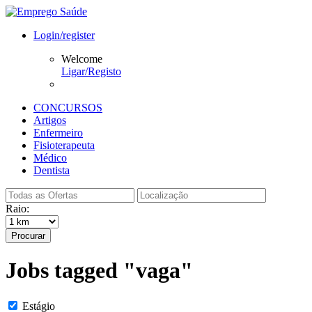
Login/register
Welcome
Ligar/Registo
CONCURSOS
Artigos
Enfermeiro
Fisioterapeuta
Médico
Dentista
Raio:
Procurar
Jobs tagged "vaga"
Estágio