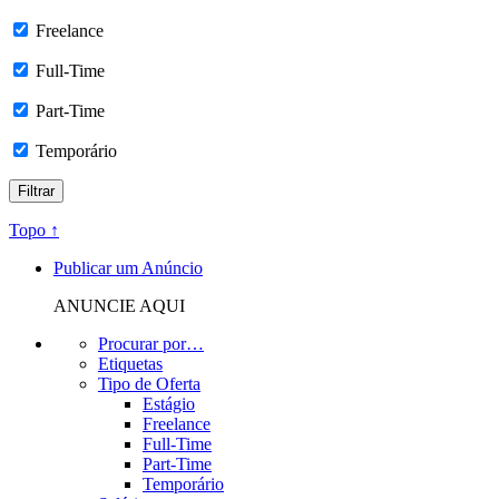
Freelance
Full-Time
Part-Time
Temporário
Topo ↑
Publicar um Anúncio
ANUNCIE AQUI
Procurar por…
Etiquetas
Tipo de Oferta
Estágio
Freelance
Full-Time
Part-Time
Temporário