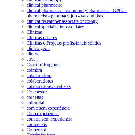
clinical pharmacist
clinical pharmacist - community pharmacist - GPhC -
pharmacist - pharmacy job - vaistininkas
clinical researcher associate oncology
clinical specialist in psychiatry
Clínicas
Clínicas e Lares
Clínicas e Projetos profissionais sólidos
clínico geral
clinics
CNC
Coast of England
coimbra
colaboradore
colaboradores
colaboradores dentistas
Colchester
colheitas
colorretal
com e sem experiência
Com experiência
com ou sem experiencia
comerciais
Comercial