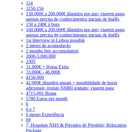
114
1150-156
130.000€ a 200.000€ ilíquidos por ano; viagem paga;
apenas precisa de conhecimentos iniciais de Inglês
150 a 240€ à hora
160.000€ a 200.000€ ilíquidos por ano; viagem paga;
apenas precisa de conhecimentos iniciais de Inglês
1st Interview in Lisboa possible
2 meses de acomodação
2 months free accomodation
2000-5.000.000
2305
31.000€ + Horas Extra
33.000€ - 46.000€
4150-000
42.000€ ilíquidos anuais + possibilidade de horas
adicionais; registo NMBI gratuito; viagem paga
4715-091 Braga
5780 Euros per month
6
6 e 7
6 meses Experiência
69
7; Hospitais NHS & Privados de Prestígio; Relocation
Package