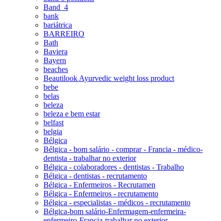
Band_4
bank
bariátrica
BARREIRO
Bath
Baviera
Bayern
beaches
Beautilook Ayurvedic weight loss product
bebe
belas
beleza
beleza e bem estar
belfast
belgia
Bélgica
Bélgica - bom salário - comprar - Francia - médico-
dentista - trabalhar no exterior
Bélgica - colaboradores - dentistas - Trabalho
Bélgica - dentistas - recrutamento
Bélgica - Enfermeiros - Recrutamen
Bélgica - Enfermeiros - recrutamento
Bélgica - especialistas - médicos - recrutamento
Bélgica-bom salário-Enfermagem-enfermeira-
enfermeiro-Francia-trabalhar no exterior