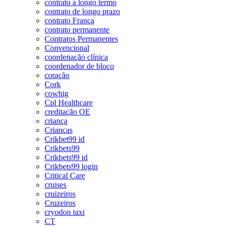
contrato a longo termo
contrato de longo prazo
contrato França
contrato permanente
Contratos Permanentes
Convencional
coordenação clínica
coordenador de bloco
coração
Cork
cowhig
Cpl Healthcare
creditação OE
criança
Crianças
Crikbet99 id
Crikbets99
Crikbets99 id
Crikbets99 login
Critical Care
cruises
cruizeiros
Cruzeiros
cryodon taxi
CT