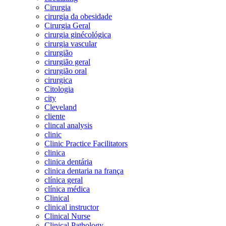
Cirurgia
cirurgia da obesidade
Cirurgia Geral
cirurgia ginécológica
cirurgia vascular
cirurgião
cirurgião geral
cirurgião oral
cirurgica
Citologia
city
Cleveland
cliente
clincal analysis
clinic
Clinic Practice Facilitators
clinica
clinica dentária
clinica dentaria na frança
clínica geral
clínica médica
Clinical
clinical instructor
Clinical Nurse
Clinical Pathology