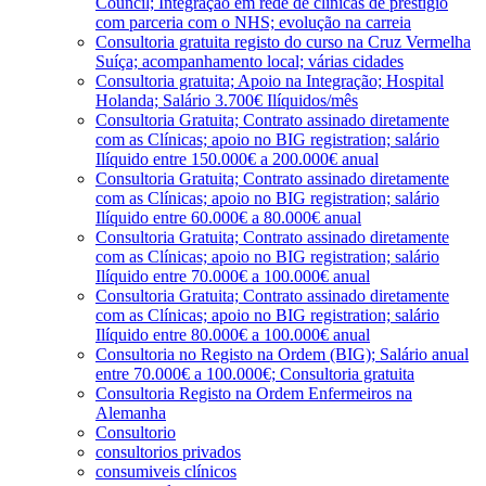
Council; Integração em rede de clínicas de prestígio
com parceria com o NHS; evolução na carreia
Consultoria gratuita registo do curso na Cruz Vermelha
Suíça; acompanhamento local; várias cidades
Consultoria gratuita; Apoio na Integração; Hospital
Holanda; Salário 3.700€ Ilíquidos/mês
Consultoria Gratuita; Contrato assinado diretamente
com as Clínicas; apoio no BIG registration; salário
Ilíquido entre 150.000€ a 200.000€ anual
Consultoria Gratuita; Contrato assinado diretamente
com as Clínicas; apoio no BIG registration; salário
Ilíquido entre 60.000€ a 80.000€ anual
Consultoria Gratuita; Contrato assinado diretamente
com as Clínicas; apoio no BIG registration; salário
Ilíquido entre 70.000€ a 100.000€ anual
Consultoria Gratuita; Contrato assinado diretamente
com as Clínicas; apoio no BIG registration; salário
Ilíquido entre 80.000€ a 100.000€ anual
Consultoria no Registo na Ordem (BIG); Salário anual
entre 70.000€ a 100.000€; Consultoria gratuita
Consultoria Registo na Ordem Enfermeiros na
Alemanha
Consultorio
consultorios privados
consumiveis clínicos