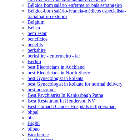
Bélgica-bom salário-enfermeiro-país estrangeiro
Bélgica-bom salário-Francia-médicos especialista-
trabalhar no exterior
Belgium
Bélica
bem-estar
benefícios
benefits
berkshire
berkshire - enfermeiro - lar
Berlim
best Electricians in Auckland
best Electricians in North Shore
best Gynecologist in kolkata
best Gynecologist in kolkata for normal delivery
best personnel
Best Psychiatrist In Kankarbagh Patna
Best Restaurant In Henderson NV
Best stomach Cancer Hospitals in hyderabad
bhpal
bhs
Big88
bilbao
Biochemie