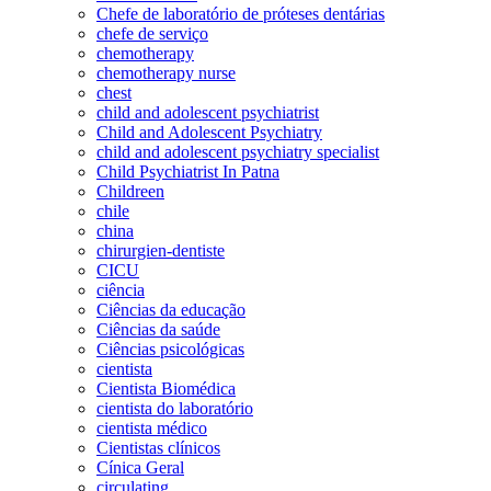
Chefe de laboratório de próteses dentárias
chefe de serviço
chemotherapy
chemotherapy nurse
chest
child and adolescent psychiatrist
Child and Adolescent Psychiatry
child and adolescent psychiatry specialist
Child Psychiatrist In Patna
Childreen
chile
china
chirurgien-dentiste
CICU
ciência
Ciências da educação
Ciências da saúde
Ciências psicológicas
cientista
Cientista Biomédica
cientista do laboratório
cientista médico
Cientistas clínicos
Cínica Geral
circulating