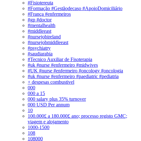
#Fisiotereuta
#Formação #Gestãodecaso #ApoioDomiciliário
#França #enfermeiros
#gp #doctor
#mentalhealth
#middleeast
#nursejobireland
#nursejobmiddleeast
#psychiatry
#saudiarabia
#Tecnico Auxiliar de Fisoterapia
#uk #nurse #enfermeiro #midwives
#UK #nurse #enfermeiro #oncology #oncologia
#uk #nurse #enfermeiro #paediatric #pediatria
+ despesas combustivel
000
000 a 15
000 salary plus 35% turnover
000 USD Per annum
10
100.000£ a 180.000£ ano; processo registo GMC;
viagem e alojamento
1000-1500
108
108000