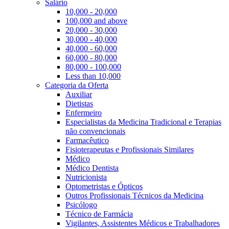
Salário
10,000 - 20,000
100,000 and above
20,000 - 30,000
30,000 - 40,000
40,000 - 60,000
60,000 - 80,000
80,000 - 100,000
Less than 10,000
Categoria da Oferta
Auxiliar
Dietistas
Enfermeiro
Especialistas da Medicina Tradicional e Terapias
não convencionais
Farmacêutico
Fisioterapeutas e Profissionais Similares
Médico
Médico Dentista
Nutricionista
Optometristas e Ópticos
Outros Profissionais Técnicos da Medicina
Psicólogo
Técnico de Farmácia
Vigilantes, Assistentes Médicos e Trabalhadores