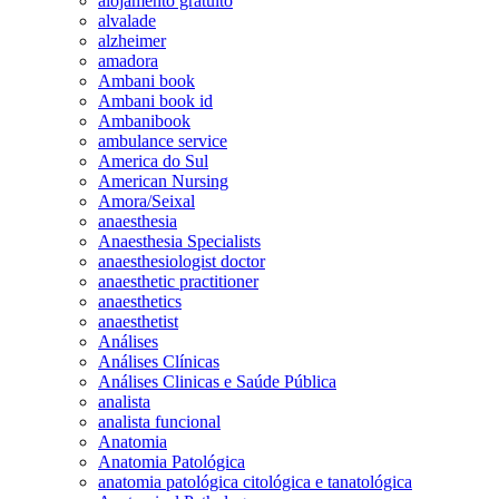
alojamento gratuito
alvalade
alzheimer
amadora
Ambani book
Ambani book id
Ambanibook
ambulance service
America do Sul
American Nursing
Amora/Seixal
anaesthesia
Anaesthesia Specialists
anaesthesiologist doctor
anaesthetic practitioner
anaesthetics
anaesthetist
Análises
Análises Clínicas
Análises Clinicas e Saúde Pública
analista
analista funcional
Anatomia
Anatomia Patológica
anatomia patológica citológica e tanatológica