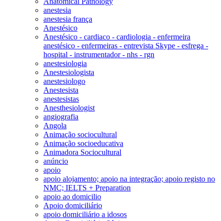
Anatomical Pathology
anestesia
anestesia frança
Anestésico
Anestésico - cardiaco - cardiologia - enfermeira
anestésico - enfermeiras - entrevista Skype - esfrega -
hospital - instrumentador - nhs - rgn
anestesiologia
Anestesiologista
anestesiologo
Anestesista
anestesistas
Anesthesiologist
angiografia
Angola
Animação sociocultural
Animação socioeducativa
Animadora Sociocultural
anúncio
apoio
apoio alojamento; apoio na integração; apoio registo no
NMC; IELTS + Preparation
apoio ao domicilio
Apoio domiciliário
apoio domiciliário a idosos