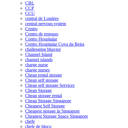
CBL
CCP
CCU
central de Londres
central nervous system
Centro
Centro de repouso
Centro Hospitalar
Centro Hospitalar Cova da Beira
challenging bhavior
Channel Island
channel islands
charge nurse
charge nurses
Cheap rental storage
Cheap self storage
Cheap self storage Services
Cheap Storage
Cheap storage rental
Cheap Storage Singapore
Cheapest Self Storage
Cheapest storage in Singapore
Cheapest Storage Space Singapore
chefe
chefe de bloco