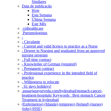
Similares
Data de publicação
Hoje
Esta Semana
Última Semana
Este Mês
‎ cplhealthcare‬
Pneumologistas
-
- Circulante
- Current and valid licence to practice as a Nurse
- Degree in Nursing and graduated from an approved
nursing program
- Full time contract
- Knowledge of German (required)
- Permanent contract
- Professional experience in the intended field of
practice
- Willingness to relocate
. 61 days holidays!
.punarjanayurveda.com/hyderabad/stomach-cancer-
treatment-hospitals/ Keywords : Best stomach Cancer
Treatment in hyderabad
(Enfermeiros) (Irlanda) (emprego) (Ireland) (nurses)
(jobs) (HSE)