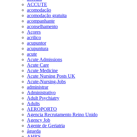
ACCUTE
acomodação
acomodação gratuita
acompanhante
aconselhamento
Açores
acrilico
acupuntor
acupuntura
acute
Acute Admissions
Acute Care
Acute Medicine
Acute Nursing Posts UK
Acute-Nursing-Jobs
administrar
Administrativo
Adult Psychiatry
Adults
AEROPORTO
Agencia Recrutamento Reino Unido
Agency Job
Agente de Geriatria
águeda
AHP'S