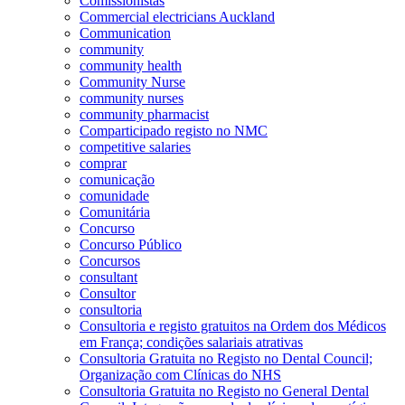
Comissionistas
Commercial electricians Auckland
Communication
community
community health
Community Nurse
community nurses
community pharmacist
Comparticipado registo no NMC
competitive salaries
comprar
comunicação
comunidade
Comunitária
Concurso
Concurso Público
Concursos
consultant
Consultor
consultoria
Consultoria e registo gratuitos na Ordem dos Médicos
em França; condições salariais atrativas
Consultoria Gratuita no Registo no Dental Council;
Organização com Clínicas do NHS
Consultoria Gratuita no Registo no General Dental