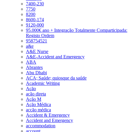
7400-230
7750
8200
8600-174
9120-000
95.000€ ano + Integração Totalmente Comparticipada:
Registo Ordem
958754521
a&e
A&E Nurse
A&E-Accident and Emergency
ABA
Abrantes
Abu Dhabi
ACA; Saúde; quiosque da saúde
Academic Writing
Ação
ação direta
Ação M
Ação Médica
acção médica
Accident & Emergency
Accident and Emergency
accommodation
account