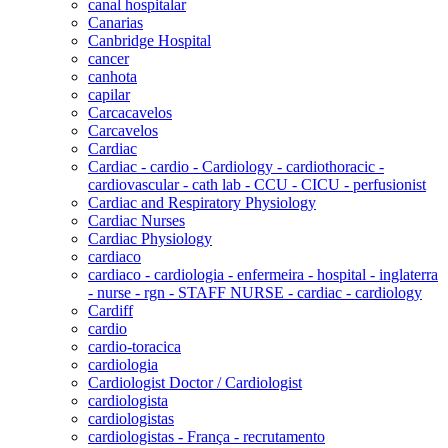
canal hospitalar
Canarias
Canbridge Hospital
cancer
canhota
capilar
Carcacavelos
Carcavelos
Cardiac
Cardiac - cardio - Cardiology - cardiothoracic -
cardiovascular - cath lab - CCU - CICU - perfusionist
Cardiac and Respiratory Physiology
Cardiac Nurses
Cardiac Physiology
cardiaco
cardiaco - cardiologia - enfermeira - hospital - inglaterra
- nurse - rgn - STAFF NURSE - cardiac - cardiology
Cardiff
cardio
cardio-toracica
cardiologia
Cardiologist Doctor / Cardiologist
cardiologista
cardiologistas
cardiologistas - França - recrutamento