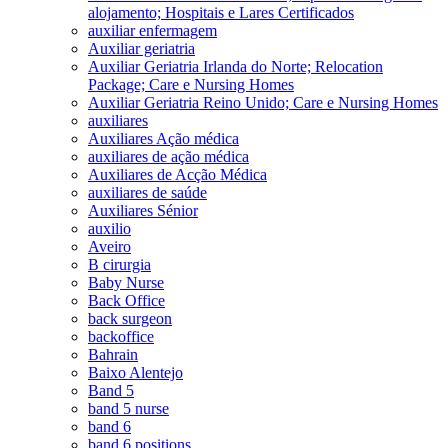
alojamento; Hospitais e Lares Certificados
auxiliar enfermagem
Auxiliar geriatria
Auxiliar Geriatria Irlanda do Norte; Relocation
Package; Care e Nursing Homes
Auxiliar Geriatria Reino Unido; Care e Nursing Homes
auxiliares
Auxiliares Ação médica
auxiliares de ação médica
Auxiliares de Acção Médica
auxiliares de saúde
Auxiliares Sénior
auxilio
Aveiro
B cirurgia
Baby Nurse
Back Office
back surgeon
backoffice
Bahrain
Baixo Alentejo
Band 5
band 5 nurse
band 6
band 6 positions