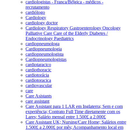
cardiologistas - França/Bélgica - médicos -
recrutamento
cardiólogo
Cardiology
cardiology doctor
Cardiology Respiratory Gastroenterology Oncology
Palliative Care Care of the Elderly Diabetes /
Endocrinology Paediatrics
cardiopneumologa
Cardiopneumologia
cardiopneumologista
Cardiopneumologistas
cardiotaracico
cardiothoracic
cardiotorácia
cardiotoracica
cardiovascular
care
Care Asistants
care assistant
Care Assistant para 1 LAR em Inglaterra; Sem e com
experiência; Contrato Full Time diretamente com os
Lares; Salário mensal entre 1.500£ a 2.000£
Care Assistant UK; Nursing/Care Home; Salários entre
1.500£ a 2.000£ por mês; Acompanhamento local em