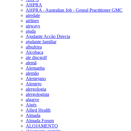
AHPRA
AHPRA - Australian Job - Genral Practitioner GMC
airedale
airlines
airways
ajuda
Ajudante Acção Directa
ajudante familiar
albufeira
Alcobaça
ale discgolf
alemã
Alemanha
alemão
Alentejano
Alentejo
alergologia
alergologista
algarve
Algés
Allied Health
Almada
Almada Forum
ALOJAMENTO