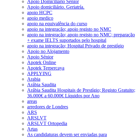
Apoio Domiciliário Sénior
Apoio domiciliário. Geriatría.
apoio HCPC
apoio medico
apoio na equivalência do curso
apoio na integração; apoio registo no NMC
apoio na integração; apoio registo no NMC; preparação
+ exame IELTS suportados pelo hospital
apoio na integração; Hospital Privado de prestígio
Apoio no Alojamento
Apoio Sénior
Apotek Online
Apotek Terpercaya
APPLYING
Arabia
Arábia Saudita
Arábia Saudita Hospitais de Prestígio; Registo Gratuito;
36.000€ a 60.000€ Líquidos por Ano
areas
arredores de Londres
ARS
ARSLVT
ARSLVT Ortopedia
Artas
As candidaturas devem ser enviadas para