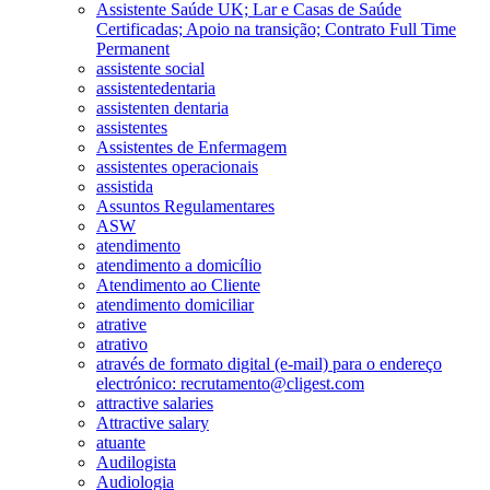
Assistente Saúde UK; Lar e Casas de Saúde
Certificadas; Apoio na transição; Contrato Full Time
Permanent
assistente social
assistentedentaria
assistenten dentaria
assistentes
Assistentes de Enfermagem
assistentes operacionais
assistida
Assuntos Regulamentares
ASW
atendimento
atendimento a domicílio
Atendimento ao Cliente
atendimento domiciliar
atrative
atrativo
através de formato digital (e-mail) para o endereço
electrónico: recrutamento@cligest.com
attractive salaries
Attractive salary
atuante
Audilogista
Audiologia