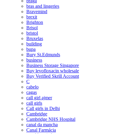
braga
bras and lingeries
Bravemind
brexit
Brighton
Brisol
bristol
Bruxelas
building
bupa
Bury St.Edmunds
business
Business Storage Singapore
Buy levofloxacin wholesale
Buy Verified Skrill Account
C
cabelo
cagas
call girl ajmer
call girls
Call girls in Delhi
Cambridge
Cambridge NHS Hospital
canal da mancha
Canal Farmácia