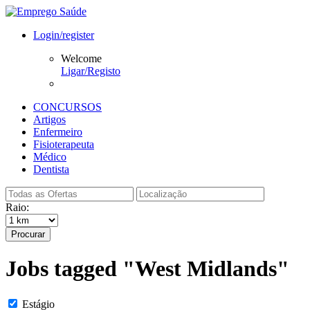
Login/register
Welcome
Ligar/Registo
CONCURSOS
Artigos
Enfermeiro
Fisioterapeuta
Médico
Dentista
Raio:
Procurar
Jobs tagged "West Midlands"
Estágio