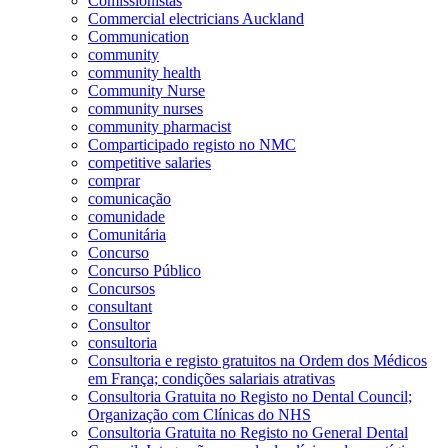
Comissionistas
Commercial electricians Auckland
Communication
community
community health
Community Nurse
community nurses
community pharmacist
Comparticipado registo no NMC
competitive salaries
comprar
comunicação
comunidade
Comunitária
Concurso
Concurso Público
Concursos
consultant
Consultor
consultoria
Consultoria e registo gratuitos na Ordem dos Médicos
em França; condições salariais atrativas
Consultoria Gratuita no Registo no Dental Council;
Organização com Clínicas do NHS
Consultoria Gratuita no Registo no General Dental