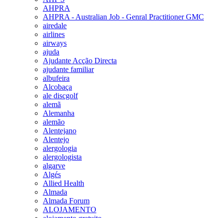
AHPRA
AHPRA - Australian Job - Genral Practitioner GMC
airedale
airlines
airways
ajuda
Ajudante Acção Directa
ajudante familiar
albufeira
Alcobaça
ale discgolf
alemã
Alemanha
alemão
Alentejano
Alentejo
alergologia
alergologista
algarve
Algés
Allied Health
Almada
Almada Forum
ALOJAMENTO