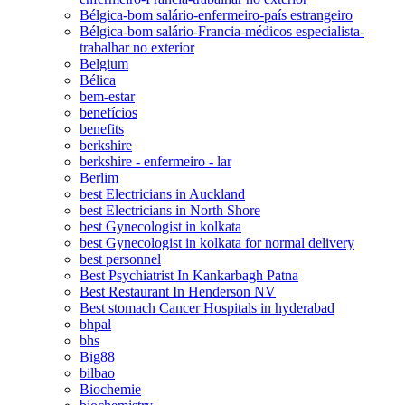
Bélgica-bom salário-enfermeiro-país estrangeiro
Bélgica-bom salário-Francia-médicos especialista-
trabalhar no exterior
Belgium
Bélica
bem-estar
benefícios
benefits
berkshire
berkshire - enfermeiro - lar
Berlim
best Electricians in Auckland
best Electricians in North Shore
best Gynecologist in kolkata
best Gynecologist in kolkata for normal delivery
best personnel
Best Psychiatrist In Kankarbagh Patna
Best Restaurant In Henderson NV
Best stomach Cancer Hospitals in hyderabad
bhpal
bhs
Big88
bilbao
Biochemie