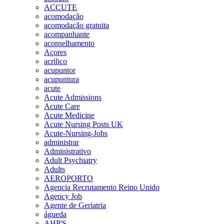
ACCUTE
acomodação
acomodação gratuita
acompanhante
aconselhamento
Açores
acrilico
acupuntor
acupuntura
acute
Acute Admissions
Acute Care
Acute Medicine
Acute Nursing Posts UK
Acute-Nursing-Jobs
administrar
Administrativo
Adult Psychiatry
Adults
AEROPORTO
Agencia Recrutamento Reino Unido
Agency Job
Agente de Geriatria
águeda
AHP'S