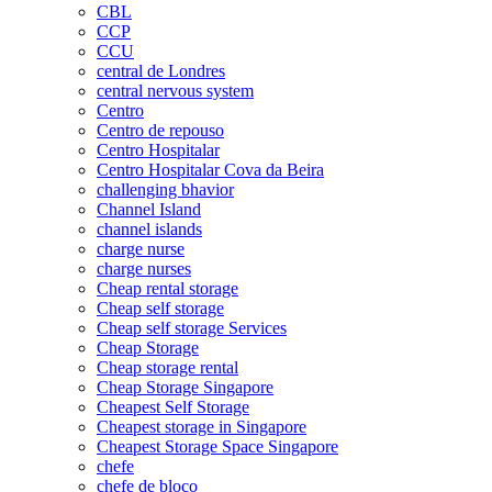
CBL
CCP
CCU
central de Londres
central nervous system
Centro
Centro de repouso
Centro Hospitalar
Centro Hospitalar Cova da Beira
challenging bhavior
Channel Island
channel islands
charge nurse
charge nurses
Cheap rental storage
Cheap self storage
Cheap self storage Services
Cheap Storage
Cheap storage rental
Cheap Storage Singapore
Cheapest Self Storage
Cheapest storage in Singapore
Cheapest Storage Space Singapore
chefe
chefe de bloco