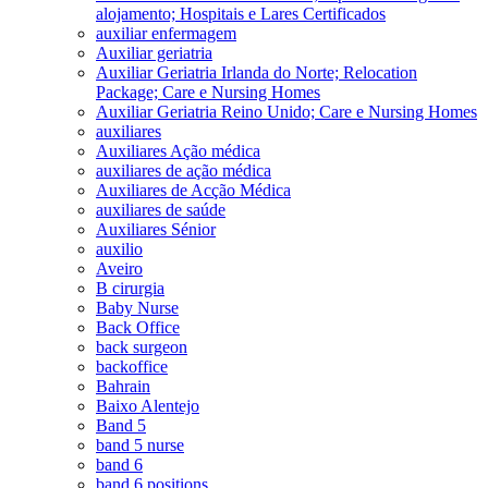
alojamento; Hospitais e Lares Certificados
auxiliar enfermagem
Auxiliar geriatria
Auxiliar Geriatria Irlanda do Norte; Relocation
Package; Care e Nursing Homes
Auxiliar Geriatria Reino Unido; Care e Nursing Homes
auxiliares
Auxiliares Ação médica
auxiliares de ação médica
Auxiliares de Acção Médica
auxiliares de saúde
Auxiliares Sénior
auxilio
Aveiro
B cirurgia
Baby Nurse
Back Office
back surgeon
backoffice
Bahrain
Baixo Alentejo
Band 5
band 5 nurse
band 6
band 6 positions