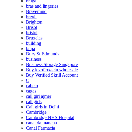
braga
bras and lingeries
Bravemind
brexit
Brighton
Brisol
bristol
Bruxelas
building
bupa
Bury St.Edmunds
business
Business Storage Singapore
Buy levofloxacin wholesale
Buy Verified Skrill Account
C
cabelo
cagas
call girl ajmer
call girls
Call girls in Delhi
Cambridge
Cambridge NHS Hospital
canal da mancha
Canal Farmácia