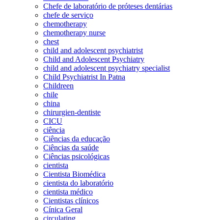
Chefe de laboratório de próteses dentárias
chefe de serviço
chemotherapy
chemotherapy nurse
chest
child and adolescent psychiatrist
Child and Adolescent Psychiatry
child and adolescent psychiatry specialist
Child Psychiatrist In Patna
Childreen
chile
china
chirurgien-dentiste
CICU
ciência
Ciências da educação
Ciências da saúde
Ciências psicológicas
cientista
Cientista Biomédica
cientista do laboratório
cientista médico
Cientistas clínicos
Cínica Geral
circulating