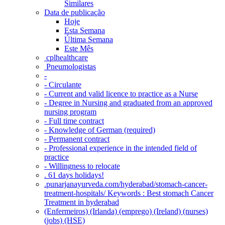
Similares
Data de publicação
Hoje
Esta Semana
Última Semana
Este Mês
‎ cplhealthcare‬
Pneumologistas
-
- Circulante
- Current and valid licence to practice as a Nurse
- Degree in Nursing and graduated from an approved
nursing program
- Full time contract
- Knowledge of German (required)
- Permanent contract
- Professional experience in the intended field of
practice
- Willingness to relocate
. 61 days holidays!
.punarjanayurveda.com/hyderabad/stomach-cancer-
treatment-hospitals/ Keywords : Best stomach Cancer
Treatment in hyderabad
(Enfermeiros) (Irlanda) (emprego) (Ireland) (nurses)
(jobs) (HSE)