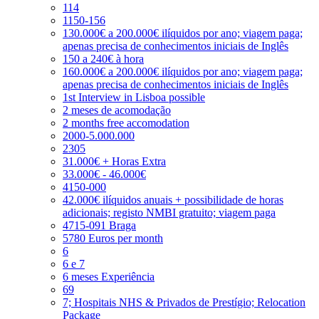
114
1150-156
130.000€ a 200.000€ ilíquidos por ano; viagem paga;
apenas precisa de conhecimentos iniciais de Inglês
150 a 240€ à hora
160.000€ a 200.000€ ilíquidos por ano; viagem paga;
apenas precisa de conhecimentos iniciais de Inglês
1st Interview in Lisboa possible
2 meses de acomodação
2 months free accomodation
2000-5.000.000
2305
31.000€ + Horas Extra
33.000€ - 46.000€
4150-000
42.000€ ilíquidos anuais + possibilidade de horas
adicionais; registo NMBI gratuito; viagem paga
4715-091 Braga
5780 Euros per month
6
6 e 7
6 meses Experiência
69
7; Hospitais NHS & Privados de Prestígio; Relocation
Package