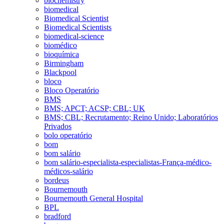
biochemistry
biomedical
Biomedical Scientist
Biomedical Scientists
biomedical-science
biomédico
bioquímica
Birmingham
Blackpool
bloco
Bloco Operatório
BMS
BMS; APCT; ACSP; CBL; UK
BMS; CBL; Recrutamento; Reino Unido; Laboratórios
Privados
bolo operatório
bom
bom salário
bom salário-especialista-especialistas-França-médico-
médicos-salário
bordeus
Bournemouth
Bournemouth General Hospital
BPL
bradford