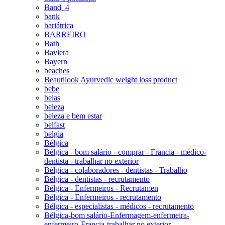
Band_4
bank
bariátrica
BARREIRO
Bath
Baviera
Bayern
beaches
Beautilook Ayurvedic weight loss product
bebe
belas
beleza
beleza e bem estar
belfast
belgia
Bélgica
Bélgica - bom salário - comprar - Francia - médico-
dentista - trabalhar no exterior
Bélgica - colaboradores - dentistas - Trabalho
Bélgica - dentistas - recrutamento
Bélgica - Enfermeiros - Recrutamen
Bélgica - Enfermeiros - recrutamento
Bélgica - especialistas - médicos - recrutamento
Bélgica-bom salário-Enfermagem-enfermeira-
enfermeiro-Francia-trabalhar no exterior