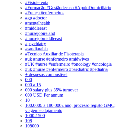
#Fisiotereuta
#Formação #Gestãodecaso #ApoioDomiciliário
#França #enfermeiros
#gp #doctor
#mentalhealth
#middleeast
#nursejobireland
#nursejobmiddleeast
#psychiatry
#saudiarabia
#Tecnico Auxiliar de Fisoterapia
#uk #nurse #enfermeiro #midwives
#UK #nurse #enfermeiro #oncology #oncologia
#uk #nurse #enfermeiro #paediatric #pediatria
+ despesas combustivel
000
000 a 15
000 salary plus 35% turnover
000 USD Per annum
10
100.000£ a 180.000£ ano; processo registo GMC;
viagem e alojamento
1000-1500
108
108000