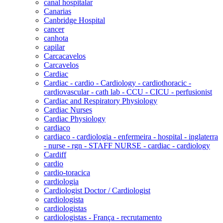
canal hospitalar
Canarias
Canbridge Hospital
cancer
canhota
capilar
Carcacavelos
Carcavelos
Cardiac
Cardiac - cardio - Cardiology - cardiothoracic -
cardiovascular - cath lab - CCU - CICU - perfusionist
Cardiac and Respiratory Physiology
Cardiac Nurses
Cardiac Physiology
cardiaco
cardiaco - cardiologia - enfermeira - hospital - inglaterra
- nurse - rgn - STAFF NURSE - cardiac - cardiology
Cardiff
cardio
cardio-toracica
cardiologia
Cardiologist Doctor / Cardiologist
cardiologista
cardiologistas
cardiologistas - França - recrutamento