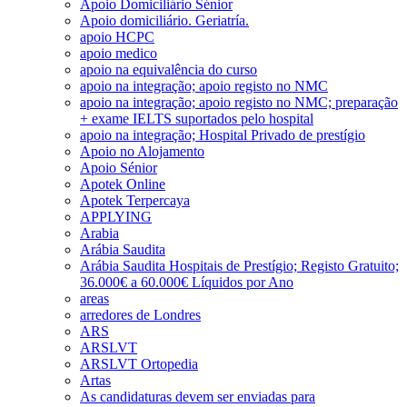
Apoio Domiciliário Sénior
Apoio domiciliário. Geriatría.
apoio HCPC
apoio medico
apoio na equivalência do curso
apoio na integração; apoio registo no NMC
apoio na integração; apoio registo no NMC; preparação
+ exame IELTS suportados pelo hospital
apoio na integração; Hospital Privado de prestígio
Apoio no Alojamento
Apoio Sénior
Apotek Online
Apotek Terpercaya
APPLYING
Arabia
Arábia Saudita
Arábia Saudita Hospitais de Prestígio; Registo Gratuito;
36.000€ a 60.000€ Líquidos por Ano
areas
arredores de Londres
ARS
ARSLVT
ARSLVT Ortopedia
Artas
As candidaturas devem ser enviadas para