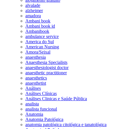
alojamento gratuito
alvalade
alzheimer
amadora
Ambani book
Ambani book id
Ambanibook
ambulance service
America do Sul
American Nursing
Amora/Seixal
anaesthesia
Anaesthesia Specialists
anaesthesiologist doctor
anaesthetic practitioner
anaesthetics
anaesthetist
Análises
Análises Clínicas
Análises Clinicas e Saúde Pública
analista
analista funcional
Anatomia
Anatomia Patológica
anatomia patológica citológica e tanatológica