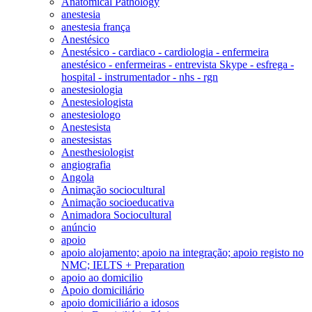
Anatomical Pathology
anestesia
anestesia frança
Anestésico
Anestésico - cardiaco - cardiologia - enfermeira
anestésico - enfermeiras - entrevista Skype - esfrega -
hospital - instrumentador - nhs - rgn
anestesiologia
Anestesiologista
anestesiologo
Anestesista
anestesistas
Anesthesiologist
angiografia
Angola
Animação sociocultural
Animação socioeducativa
Animadora Sociocultural
anúncio
apoio
apoio alojamento; apoio na integração; apoio registo no
NMC; IELTS + Preparation
apoio ao domicilio
Apoio domiciliário
apoio domiciliário a idosos