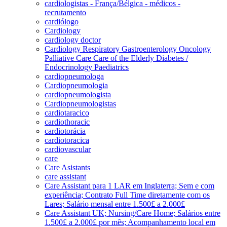
cardiologistas - França/Bélgica - médicos -
recrutamento
cardiólogo
Cardiology
cardiology doctor
Cardiology Respiratory Gastroenterology Oncology
Palliative Care Care of the Elderly Diabetes /
Endocrinology Paediatrics
cardiopneumologa
Cardiopneumologia
cardiopneumologista
Cardiopneumologistas
cardiotaracico
cardiothoracic
cardiotorácia
cardiotoracica
cardiovascular
care
Care Asistants
care assistant
Care Assistant para 1 LAR em Inglaterra; Sem e com
experiência; Contrato Full Time diretamente com os
Lares; Salário mensal entre 1.500£ a 2.000£
Care Assistant UK; Nursing/Care Home; Salários entre
1.500£ a 2.000£ por mês; Acompanhamento local em