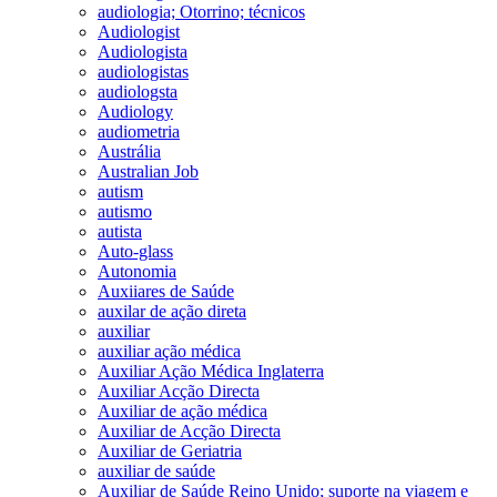
audiologia; Otorrino; técnicos
Audiologist
Audiologista
audiologistas
audiologsta
Audiology
audiometria
Austrália
Australian Job
autism
autismo
autista
Auto-glass
Autonomia
Auxiiares de Saúde
auxilar de ação direta
auxiliar
auxiliar ação médica
Auxiliar Ação Médica Inglaterra
Auxiliar Acção Directa
Auxiliar de ação médica
Auxiliar de Acção Directa
Auxiliar de Geriatria
auxiliar de saúde
Auxiliar de Saúde Reino Unido; suporte na viagem e