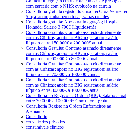
Council; Integração em rede de clínicas de prestígio
com parceria com o NHS; evolução na carreia
Consultoria gratuita registo do curso na Cruz Vermelha
Suíça; acompanhamento local; várias cidades
Consultoria gratuita; Apoio na Integração; Hospital
Holanda; Salário 3.700€ Ilíquidos/mês
Consultoria Gratuita; Contrato assinado diretamente
com as Clínicas; apoio no BIG registration; salário
Ilíquido entre 150.000€ a 200.000€ anual
Consultoria Gratuita; Contrato assinado diretamente
com as Clínicas; apoio no BIG registration; salário
Ilíquido entre 60.000€ a 80.000€ anual
Consultoria Gratuita; Contrato assinado diretamente
com as Clínicas; apoio no BIG registration; salário
Ilíquido entre 70.000€ a 100.000€ anual
Consultoria Gratuita; Contrato assinado diretamente
com as Clínicas; apoio no BIG registration; salário
Ilíquido entre 80.000€ a 100.000€ anual
Consultoria no Registo na Ordem (BIG); Salário anual
entre 70.000€ a 100.000€; Consultoria gratuita
Consultoria Registo na Ordem Enfermeiros na
Alemanha
Consultorio
consultorios privados
consumiveis clínicos