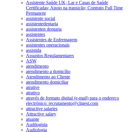
Assistente Saúde UK; Lar e Casas de Saúde
Certificadas; Apoio na transição; Contrato Full Time
Permanent
assistente social
assistentedentaria
assistenten dentaria
assistentes
Assistentes de Enfermagem
assistentes operacionais
assistida
Assuntos Regulamentares
ASW
atendimento
atendimento a domicílio
Atendimento ao Cliente
atendimento domiciliar
atrative
atrativo
através de formato digital (e-mail) para o endereço
electrónico: recrutamento@cligest.com
attractive salaries
Attractive salary
atuante
Audilogista
Audiologia