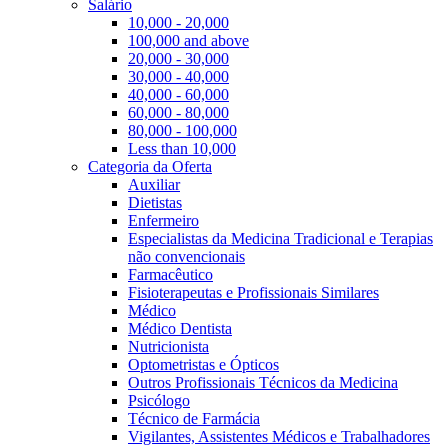
Salário
10,000 - 20,000
100,000 and above
20,000 - 30,000
30,000 - 40,000
40,000 - 60,000
60,000 - 80,000
80,000 - 100,000
Less than 10,000
Categoria da Oferta
Auxiliar
Dietistas
Enfermeiro
Especialistas da Medicina Tradicional e Terapias
não convencionais
Farmacêutico
Fisioterapeutas e Profissionais Similares
Médico
Médico Dentista
Nutricionista
Optometristas e Ópticos
Outros Profissionais Técnicos da Medicina
Psicólogo
Técnico de Farmácia
Vigilantes, Assistentes Médicos e Trabalhadores