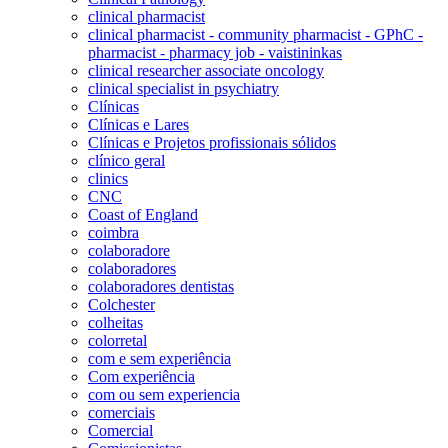
clinical pharmacist
clinical pharmacist - community pharmacist - GPhC -
pharmacist - pharmacy job - vaistininkas
clinical researcher associate oncology
clinical specialist in psychiatry
Clínicas
Clínicas e Lares
Clínicas e Projetos profissionais sólidos
clínico geral
clinics
CNC
Coast of England
coimbra
colaboradore
colaboradores
colaboradores dentistas
Colchester
colheitas
colorretal
com e sem experiência
Com experiência
com ou sem experiencia
comerciais
Comercial