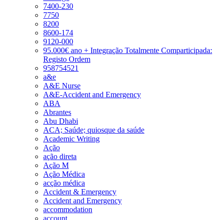
7400-230
7750
8200
8600-174
9120-000
95.000€ ano + Integração Totalmente Comparticipada:
Registo Ordem
958754521
a&e
A&E Nurse
A&E-Accident and Emergency
ABA
Abrantes
Abu Dhabi
ACA; Saúde; quiosque da saúde
Academic Writing
Ação
ação direta
Ação M
Ação Médica
acção médica
Accident & Emergency
Accident and Emergency
accommodation
account