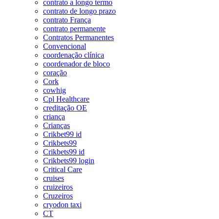
contrato a longo termo
contrato de longo prazo
contrato França
contrato permanente
Contratos Permanentes
Convencional
coordenação clínica
coordenador de bloco
coração
Cork
cowhig
Cpl Healthcare
creditação OE
criança
Crianças
Crikbet99 id
Crikbets99
Crikbets99 id
Crikbets99 login
Critical Care
cruises
cruizeiros
Cruzeiros
cryodon taxi
CT