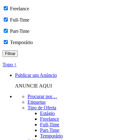
Freelance
Full-Time
Part-Time
Temporário
Topo ↑
Publicar um Anúncio
ANUNCIE AQUI
Procurar por…
Etiquetas
Tipo de Oferta
Estágio
Freelance
Full-Time
Part-Time
Temporário