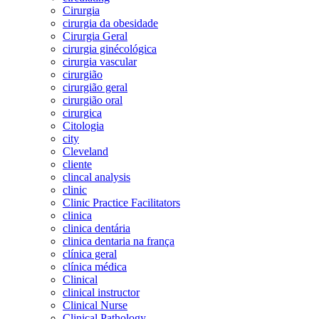
Cirurgia
cirurgia da obesidade
Cirurgia Geral
cirurgia ginécológica
cirurgia vascular
cirurgião
cirurgião geral
cirurgião oral
cirurgica
Citologia
city
Cleveland
cliente
clincal analysis
clinic
Clinic Practice Facilitators
clinica
clinica dentária
clinica dentaria na frança
clínica geral
clínica médica
Clinical
clinical instructor
Clinical Nurse
Clinical Pathology