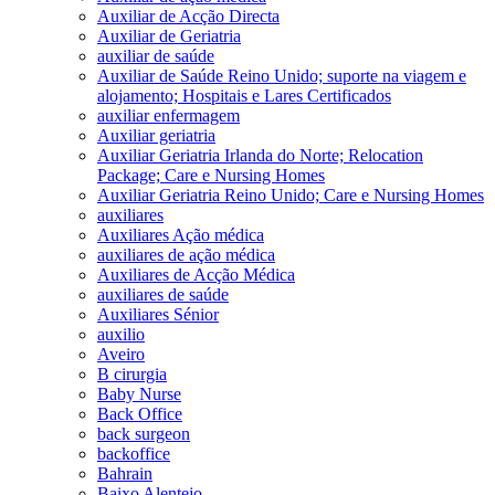
Auxiliar de Acção Directa
Auxiliar de Geriatria
auxiliar de saúde
Auxiliar de Saúde Reino Unido; suporte na viagem e
alojamento; Hospitais e Lares Certificados
auxiliar enfermagem
Auxiliar geriatria
Auxiliar Geriatria Irlanda do Norte; Relocation
Package; Care e Nursing Homes
Auxiliar Geriatria Reino Unido; Care e Nursing Homes
auxiliares
Auxiliares Ação médica
auxiliares de ação médica
Auxiliares de Acção Médica
auxiliares de saúde
Auxiliares Sénior
auxilio
Aveiro
B cirurgia
Baby Nurse
Back Office
back surgeon
backoffice
Bahrain
Baixo Alentejo