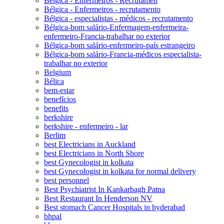
Bélgica - Enfermeiros - Recrutamen
Bélgica - Enfermeiros - recrutamento
Bélgica - especialistas - médicos - recrutamento
Bélgica-bom salário-Enfermagem-enfermeira-
enfermeiro-Francia-trabalhar no exterior
Bélgica-bom salário-enfermeiro-país estrangeiro
Bélgica-bom salário-Francia-médicos especialista-
trabalhar no exterior
Belgium
Bélica
bem-estar
benefícios
benefits
berkshire
berkshire - enfermeiro - lar
Berlim
best Electricians in Auckland
best Electricians in North Shore
best Gynecologist in kolkata
best Gynecologist in kolkata for normal delivery
best personnel
Best Psychiatrist In Kankarbagh Patna
Best Restaurant In Henderson NV
Best stomach Cancer Hospitals in hyderabad
bhpal