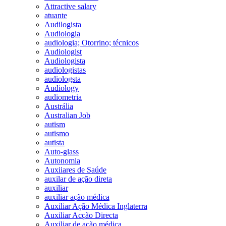
Attractive salary
atuante
Audilogista
Audiologia
audiologia; Otorrino; técnicos
Audiologist
Audiologista
audiologistas
audiologsta
Audiology
audiometria
Austrália
Australian Job
autism
autismo
autista
Auto-glass
Autonomia
Auxiiares de Saúde
auxilar de ação direta
auxiliar
auxiliar ação médica
Auxiliar Ação Médica Inglaterra
Auxiliar Acção Directa
Auxiliar de ação médica