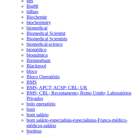
bhs
Big88
bilbao
Biochemie
biochemistry
biomedical
Biomedical Scientist
Biomedical Scientists
biomedical-science
biomédico
bioquímica
Birmingham
Blackpool
bloco
Bloco Operatório
BMS
BMS; APCT; ACSP; CBL; UK
BMS; CBL; Recrutamento; Reino Unido; Laboratórios
Privados
bolo operatório
bom
bom salário
bom salário-especialista-especialistas-França-médico-
médicos-salário
bordeus