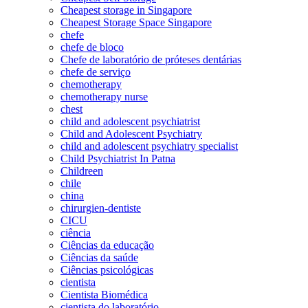
Cheapest storage in Singapore
Cheapest Storage Space Singapore
chefe
chefe de bloco
Chefe de laboratório de próteses dentárias
chefe de serviço
chemotherapy
chemotherapy nurse
chest
child and adolescent psychiatrist
Child and Adolescent Psychiatry
child and adolescent psychiatry specialist
Child Psychiatrist In Patna
Childreen
chile
china
chirurgien-dentiste
CICU
ciência
Ciências da educação
Ciências da saúde
Ciências psicológicas
cientista
Cientista Biomédica
cientista do laboratório