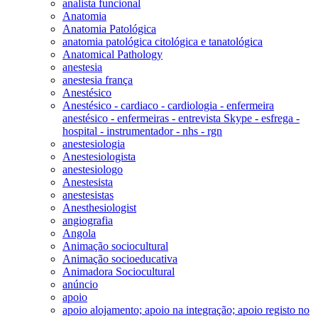
analista funcional
Anatomia
Anatomia Patológica
anatomia patológica citológica e tanatológica
Anatomical Pathology
anestesia
anestesia frança
Anestésico
Anestésico - cardiaco - cardiologia - enfermeira
anestésico - enfermeiras - entrevista Skype - esfrega -
hospital - instrumentador - nhs - rgn
anestesiologia
Anestesiologista
anestesiologo
Anestesista
anestesistas
Anesthesiologist
angiografia
Angola
Animação sociocultural
Animação socioeducativa
Animadora Sociocultural
anúncio
apoio
apoio alojamento; apoio na integração; apoio registo no