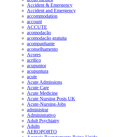
Accident & Emergency
Accident and Emergency
accommodation
account
ACCUTE
acomodação
acomodação gratuita
acompanhante
aconselhamento
Açores
acrilico
acupuntor
acupuntura
acute
Acute Admissions
Acute Care
Acute Medicine
Acute Nursing Posts UK
Acute-Nursing-Jobs
administrar
Administrativo
Adult Psychiatry
Adults
AEROPORTO