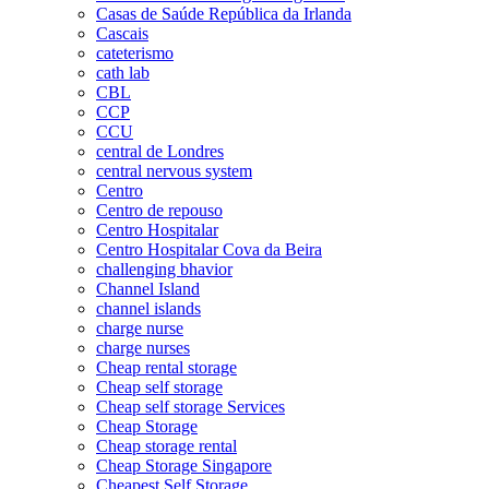
Casas de Saúde República da Irlanda
Cascais
cateterismo
cath lab
CBL
CCP
CCU
central de Londres
central nervous system
Centro
Centro de repouso
Centro Hospitalar
Centro Hospitalar Cova da Beira
challenging bhavior
Channel Island
channel islands
charge nurse
charge nurses
Cheap rental storage
Cheap self storage
Cheap self storage Services
Cheap Storage
Cheap storage rental
Cheap Storage Singapore
Cheapest Self Storage