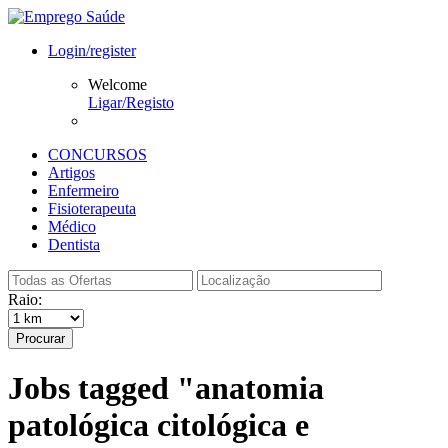
Login/register
Welcome
Ligar/Registo
CONCURSOS
Artigos
Enfermeiro
Fisioterapeuta
Médico
Dentista
Raio:
Procurar
Jobs tagged "anatomia
patológica citológica e