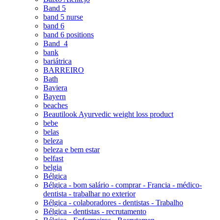
Band 5
band 5 nurse
band 6
band 6 positions
Band_4
bank
bariátrica
BARREIRO
Bath
Baviera
Bayern
beaches
Beautilook Ayurvedic weight loss product
bebe
belas
beleza
beleza e bem estar
belfast
belgia
Bélgica
Bélgica - bom salário - comprar - Francia - médico-
dentista - trabalhar no exterior
Bélgica - colaboradores - dentistas - Trabalho
Bélgica - dentistas - recrutamento