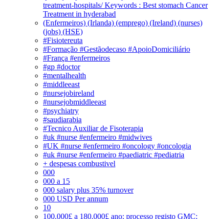
treatment-hospitals/ Keywords : Best stomach Cancer
Treatment in hyderabad
(Enfermeiros) (Irlanda) (emprego) (Ireland) (nurses)
(jobs) (HSE)
#Fisiotereuta
#Formação #Gestãodecaso #ApoioDomiciliário
#França #enfermeiros
#gp #doctor
#mentalhealth
#middleeast
#nursejobireland
#nursejobmiddleeast
#psychiatry
#saudiarabia
#Tecnico Auxiliar de Fisoterapia
#uk #nurse #enfermeiro #midwives
#UK #nurse #enfermeiro #oncology #oncologia
#uk #nurse #enfermeiro #paediatric #pediatria
+ despesas combustivel
000
000 a 15
000 salary plus 35% turnover
000 USD Per annum
10
100.000£ a 180.000£ ano; processo registo GMC;