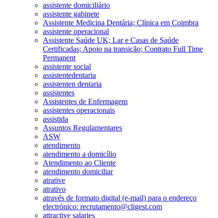
assistente domiciliário
assistente gabinete
Assistente Medicina Dentária; Clínica em Coimbra
assistente operacional
Assistente Saúde UK; Lar e Casas de Saúde
Certificadas; Apoio na transição; Contrato Full Time
Permanent
assistente social
assistentedentaria
assistenten dentaria
assistentes
Assistentes de Enfermagem
assistentes operacionais
assistida
Assuntos Regulamentares
ASW
atendimento
atendimento a domicílio
Atendimento ao Cliente
atendimento domiciliar
atrative
atrativo
através de formato digital (e-mail) para o endereço
electrónico: recrutamento@cligest.com
attractive salaries