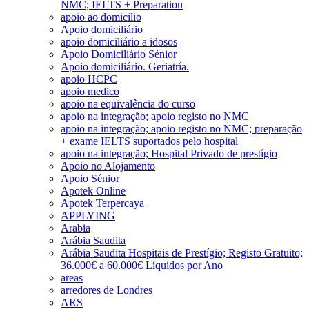
NMC; IELTS + Preparation
apoio ao domicilio
Apoio domiciliário
apoio domiciliário a idosos
Apoio Domiciliário Sénior
Apoio domiciliário. Geriatría.
apoio HCPC
apoio medico
apoio na equivalência do curso
apoio na integração; apoio registo no NMC
apoio na integração; apoio registo no NMC; preparação
+ exame IELTS suportados pelo hospital
apoio na integração; Hospital Privado de prestígio
Apoio no Alojamento
Apoio Sénior
Apotek Online
Apotek Terpercaya
APPLYING
Arabia
Arábia Saudita
Arábia Saudita Hospitais de Prestígio; Registo Gratuito;
36.000€ a 60.000€ Líquidos por Ano
areas
arredores de Londres
ARS