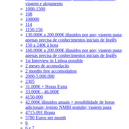
viagem e alojamento
1000-1500
108
108000
114
1150-156
130.000€ a 200.000€ ilíquidos por ano; viagem paga;
apenas precisa de conhecimentos iniciais de Inglês
150 a 240€ à hora
160.000€ a 200.000€ ilíquidos por ano; viagem paga;
apenas precisa de conhecimentos iniciais de Inglês
1st Interview in Lisboa possible
2 meses de acomodação
2 months free accomodation
2000-5.000.000
2305
31.000€ + Horas Extra
33.000€ - 46.000€
4150-000
42.000€ ilíquidos anuais + possibilidade de horas
adicionais; registo NMBI gratuito; viagem paga
4715-091 Braga
5780 Euros per month
6
6 e 7