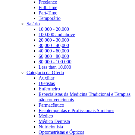
Freelance
Full-Time
Part-Time
Temporário
Salário
10,000 - 20,000
100,000 and above
20,000 - 30,000
30,000 - 40,000
40,000 - 60,000
60,000 - 80,000
80,000 - 100,000
Less than 10,000
Categoria da Oferta
Auxiliar
Dietistas
Enfermeiro
Especialistas da Medicina Tradicional e Terapias
não convencionais
Farmacêutico
Fisioterapeutas e Profissionais Similares
Médico
Médico Dentista
Nutricionista
Optometristas e Ópticos