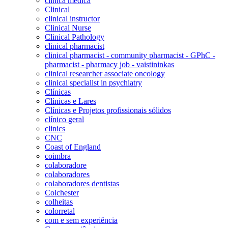
clínica médica
Clinical
clinical instructor
Clinical Nurse
Clinical Pathology
clinical pharmacist
clinical pharmacist - community pharmacist - GPhC -
pharmacist - pharmacy job - vaistininkas
clinical researcher associate oncology
clinical specialist in psychiatry
Clínicas
Clínicas e Lares
Clínicas e Projetos profissionais sólidos
clínico geral
clinics
CNC
Coast of England
coimbra
colaboradore
colaboradores
colaboradores dentistas
Colchester
colheitas
colorretal
com e sem experiência