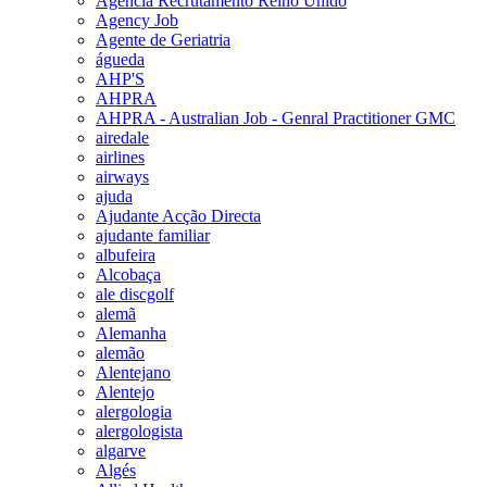
Agencia Recrutamento Reino Unido
Agency Job
Agente de Geriatria
águeda
AHP'S
AHPRA
AHPRA - Australian Job - Genral Practitioner GMC
airedale
airlines
airways
ajuda
Ajudante Acção Directa
ajudante familiar
albufeira
Alcobaça
ale discgolf
alemã
Alemanha
alemão
Alentejano
Alentejo
alergologia
alergologista
algarve
Algés