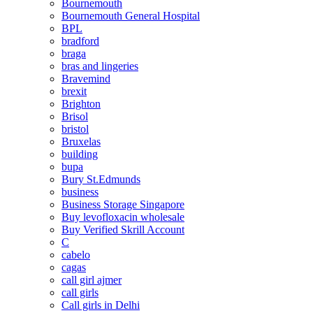
Bournemouth
Bournemouth General Hospital
BPL
bradford
braga
bras and lingeries
Bravemind
brexit
Brighton
Brisol
bristol
Bruxelas
building
bupa
Bury St.Edmunds
business
Business Storage Singapore
Buy levofloxacin wholesale
Buy Verified Skrill Account
C
cabelo
cagas
call girl ajmer
call girls
Call girls in Delhi