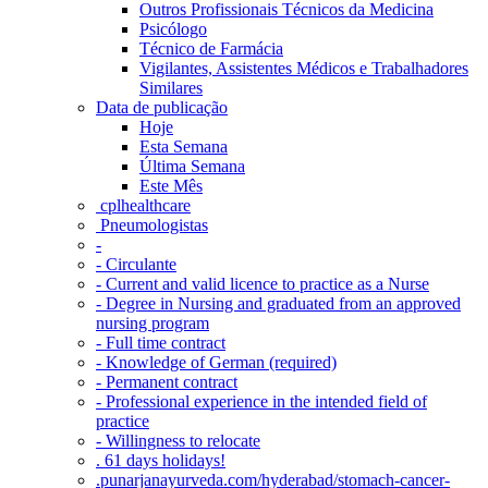
Outros Profissionais Técnicos da Medicina
Psicólogo
Técnico de Farmácia
Vigilantes, Assistentes Médicos e Trabalhadores
Similares
Data de publicação
Hoje
Esta Semana
Última Semana
Este Mês
‎ cplhealthcare‬
Pneumologistas
-
- Circulante
- Current and valid licence to practice as a Nurse
- Degree in Nursing and graduated from an approved
nursing program
- Full time contract
- Knowledge of German (required)
- Permanent contract
- Professional experience in the intended field of
practice
- Willingness to relocate
. 61 days holidays!
.punarjanayurveda.com/hyderabad/stomach-cancer-