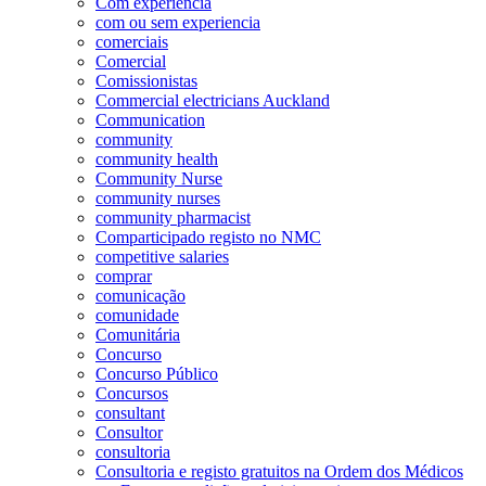
Com experiência
com ou sem experiencia
comerciais
Comercial
Comissionistas
Commercial electricians Auckland
Communication
community
community health
Community Nurse
community nurses
community pharmacist
Comparticipado registo no NMC
competitive salaries
comprar
comunicação
comunidade
Comunitária
Concurso
Concurso Público
Concursos
consultant
Consultor
consultoria
Consultoria e registo gratuitos na Ordem dos Médicos