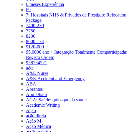
6 meses Experiência
69
7; Hospitais NHS & Privados de Prestígio; Relocation
Package
7400-230
7750
8200
8600-174
9120-000
95.000€ ano + Integração Totalmente Comparticipada:
Registo Ordem
958754521
a&e
A&E Nurse
A&E-Accident and Emergency
ABA
Abrantes
Abu Dhabi
ACA; Saúde; quiosque da saúde
Academic Writing
Ação
ação direta
Ação M
Ação Médica
acção médica