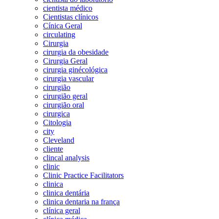
cientista médico
Cientistas clínicos
Cínica Geral
circulating
Cirurgia
cirurgia da obesidade
Cirurgia Geral
cirurgia ginécológica
cirurgia vascular
cirurgião
cirurgião geral
cirurgião oral
cirurgica
Citologia
city
Cleveland
cliente
clincal analysis
clinic
Clinic Practice Facilitators
clinica
clinica dentária
clinica dentaria na frança
clínica geral