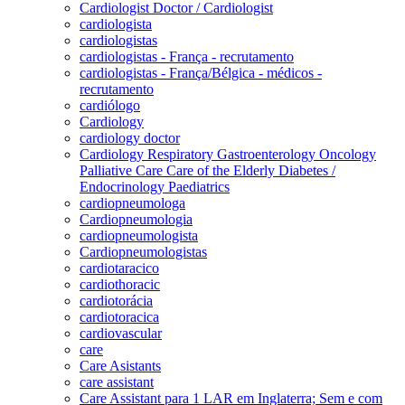
Cardiologist Doctor / Cardiologist
cardiologista
cardiologistas
cardiologistas - França - recrutamento
cardiologistas - França/Bélgica - médicos -
recrutamento
cardiólogo
Cardiology
cardiology doctor
Cardiology Respiratory Gastroenterology Oncology
Palliative Care Care of the Elderly Diabetes /
Endocrinology Paediatrics
cardiopneumologa
Cardiopneumologia
cardiopneumologista
Cardiopneumologistas
cardiotaracico
cardiothoracic
cardiotorácia
cardiotoracica
cardiovascular
care
Care Asistants
care assistant
Care Assistant para 1 LAR em Inglaterra; Sem e com