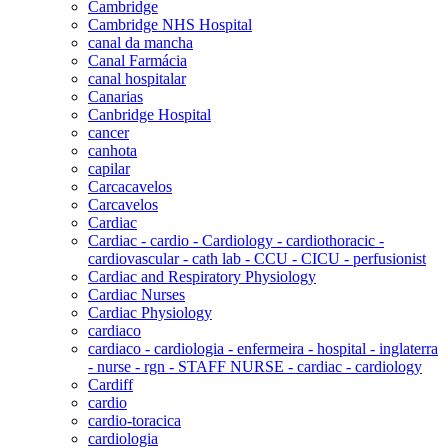
Cambridge
Cambridge NHS Hospital
canal da mancha
Canal Farmácia
canal hospitalar
Canarias
Canbridge Hospital
cancer
canhota
capilar
Carcacavelos
Carcavelos
Cardiac
Cardiac - cardio - Cardiology - cardiothoracic -
cardiovascular - cath lab - CCU - CICU - perfusionist
Cardiac and Respiratory Physiology
Cardiac Nurses
Cardiac Physiology
cardiaco
cardiaco - cardiologia - enfermeira - hospital - inglaterra
- nurse - rgn - STAFF NURSE - cardiac - cardiology
Cardiff
cardio
cardio-toracica
cardiologia