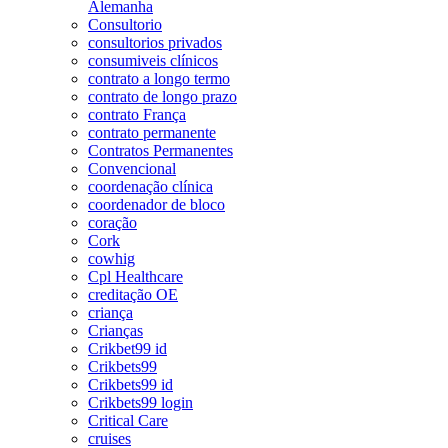
Alemanha
Consultorio
consultorios privados
consumiveis clínicos
contrato a longo termo
contrato de longo prazo
contrato França
contrato permanente
Contratos Permanentes
Convencional
coordenação clínica
coordenador de bloco
coração
Cork
cowhig
Cpl Healthcare
creditação OE
criança
Crianças
Crikbet99 id
Crikbets99
Crikbets99 id
Crikbets99 login
Critical Care
cruises