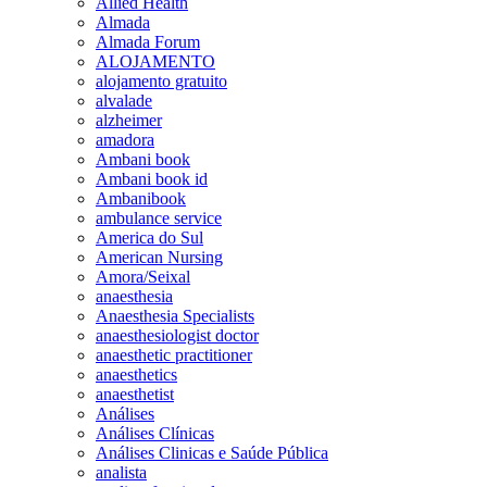
Allied Health
Almada
Almada Forum
ALOJAMENTO
alojamento gratuito
alvalade
alzheimer
amadora
Ambani book
Ambani book id
Ambanibook
ambulance service
America do Sul
American Nursing
Amora/Seixal
anaesthesia
Anaesthesia Specialists
anaesthesiologist doctor
anaesthetic practitioner
anaesthetics
anaesthetist
Análises
Análises Clínicas
Análises Clinicas e Saúde Pública
analista