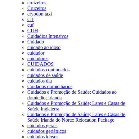
cruizeiros
Cruzeiros
cryodon taxi
CT
cuf
CUH
Cuidadios Intensivos
Cuidado
cuidado ao idoso
cuidador
cuidadores
CUIDADOS
cuidados continuados
cuidados de saúde
cuidados dia
Cuidados domiciliarios
Cuidados e Promoção de Saúde; Cuidados ao
domícilio; Irlanda
Cuidados e Promoção de Saúde; Lares e Casas de
Saúde Inglaterra
Cuidados e Promoção de Saúde; Lares e Casas de
Saúde Irlanda do Norte; Relocation Package
cuidados gerais
cuidados geriátricos
cuidados idosos