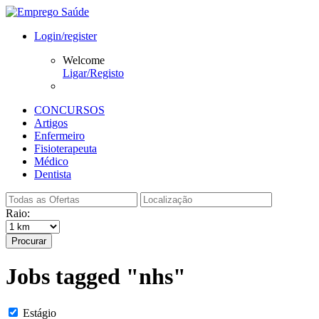
Login/register
Welcome
Ligar/Registo
CONCURSOS
Artigos
Enfermeiro
Fisioterapeuta
Médico
Dentista
Raio:
Procurar
Jobs tagged "nhs"
Estágio