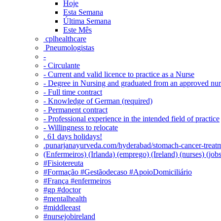
Hoje
Esta Semana
Última Semana
Este Mês
‎ cplhealthcare‬
Pneumologistas
-
- Circulante
- Current and valid licence to practice as a Nurse
- Degree in Nursing and graduated from an approved nu
- Full time contract
- Knowledge of German (required)
- Permanent contract
- Professional experience in the intended field of practice
- Willingness to relocate
. 61 days holidays!
.punarjanayurveda.com/hyderabad/stomach-cancer-treatm
(Enfermeiros) (Irlanda) (emprego) (Ireland) (nurses) (jo
#Fisiotereuta
#Formação #Gestãodecaso #ApoioDomiciliário
#França #enfermeiros
#gp #doctor
#mentalhealth
#middleeast
#nursejobireland