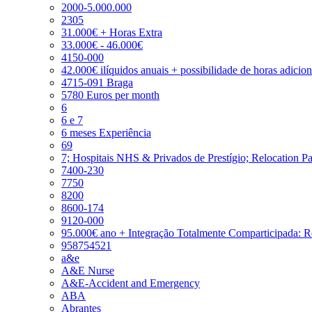
2000-5.000.000
2305
31.000€ + Horas Extra
33.000€ - 46.000€
4150-000
42.000€ ilíquidos anuais + possibilidade de horas adicio
4715-091 Braga
5780 Euros per month
6
6 e 7
6 meses Experiência
69
7; Hospitais NHS & Privados de Prestígio; Relocation P
7400-230
7750
8200
8600-174
9120-000
95.000€ ano + Integração Totalmente Comparticipada: 
958754521
a&e
A&E Nurse
A&E-Accident and Emergency
ABA
Abrantes