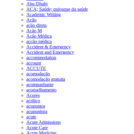
Abu Dhabi
ACA; Saúde; quiosque da saúde
Academic Writing
Ação
ação direta
Ação M
Ação Médica
acção médica
Accident & Emergency
Accident and Emergency
accommodation
account
ACCUTE
acomodação
acomodação gratuita
acompanhante
aconselhamento
Açores
acrilico
acupuntor
acupuntura
acute
Acute Admissions
Acute Care
Acute Medicine