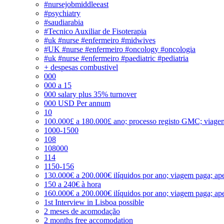
#nursejobmiddleeast
#psychiatry
#saudiarabia
#Tecnico Auxiliar de Fisoterapia
#uk #nurse #enfermeiro #midwives
#UK #nurse #enfermeiro #oncology #oncologia
#uk #nurse #enfermeiro #paediatric #pediatria
+ despesas combustivel
000
000 a 15
000 salary plus 35% turnover
000 USD Per annum
10
100.000£ a 180.000£ ano; processo registo GMC; viage
1000-1500
108
108000
114
1150-156
130.000€ a 200.000€ ilíquidos por ano; viagem paga; ape
150 a 240€ à hora
160.000€ a 200.000€ ilíquidos por ano; viagem paga; ape
1st Interview in Lisboa possible
2 meses de acomodação
2 months free accomodation