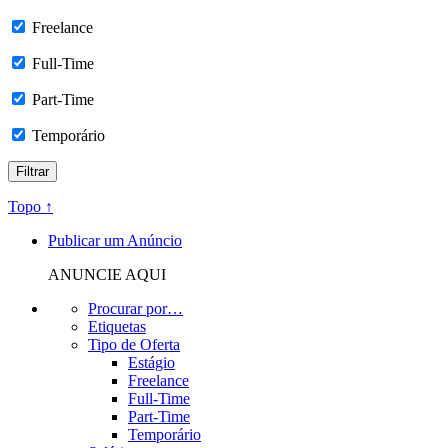
Freelance
Full-Time
Part-Time
Temporário
Topo ↑
Publicar um Anúncio
ANUNCIE AQUI
Procurar por…
Etiquetas
Tipo de Oferta
Estágio
Freelance
Full-Time
Part-Time
Temporário