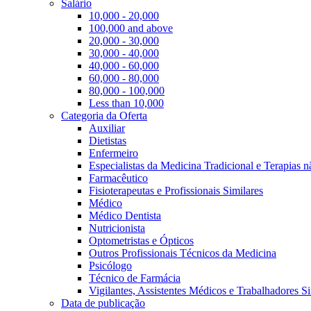
Salário
10,000 - 20,000
100,000 and above
20,000 - 30,000
30,000 - 40,000
40,000 - 60,000
60,000 - 80,000
80,000 - 100,000
Less than 10,000
Categoria da Oferta
Auxiliar
Dietistas
Enfermeiro
Especialistas da Medicina Tradicional e Terapias 
Farmacêutico
Fisioterapeutas e Profissionais Similares
Médico
Médico Dentista
Nutricionista
Optometristas e Ópticos
Outros Profissionais Técnicos da Medicina
Psicólogo
Técnico de Farmácia
Vigilantes, Assistentes Médicos e Trabalhadores Si
Data de publicação