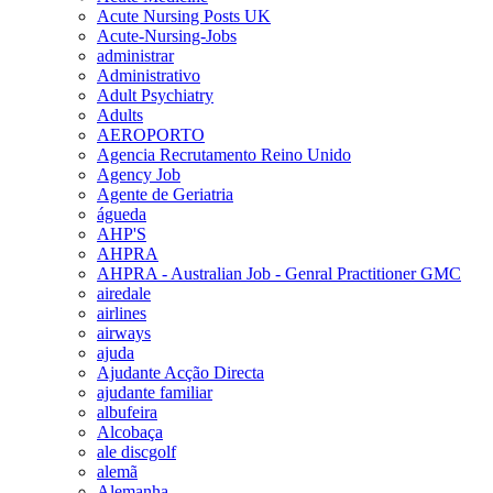
Acute Nursing Posts UK
Acute-Nursing-Jobs
administrar
Administrativo
Adult Psychiatry
Adults
AEROPORTO
Agencia Recrutamento Reino Unido
Agency Job
Agente de Geriatria
águeda
AHP'S
AHPRA
AHPRA - Australian Job - Genral Practitioner GMC
airedale
airlines
airways
ajuda
Ajudante Acção Directa
ajudante familiar
albufeira
Alcobaça
ale discgolf
alemã
Alemanha