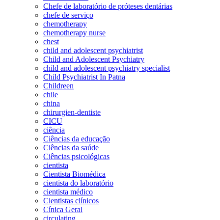
Chefe de laboratório de próteses dentárias
chefe de serviço
chemotherapy
chemotherapy nurse
chest
child and adolescent psychiatrist
Child and Adolescent Psychiatry
child and adolescent psychiatry specialist
Child Psychiatrist In Patna
Childreen
chile
china
chirurgien-dentiste
CICU
ciência
Ciências da educação
Ciências da saúde
Ciências psicológicas
cientista
Cientista Biomédica
cientista do laboratório
cientista médico
Cientistas clínicos
Cínica Geral
circulating