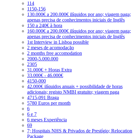
114
1150-156
130.000€ a 200.000€ ilíquidos por ano; viagem paga;
apenas precisa de conhecimentos iniciais de Inglês
150 a 240€ à hora
160.000€ a 200.000€ ilíquidos por ano; viagem paga;
apenas precisa de conhecimentos iniciais de Inglês
1st Interview in Lisboa possible
2 meses de acomodação
2 months free accomodation
2000-5.000.000
2305
31.000€ + Horas Extra
33.000€ - 46.000€
4150-000
42.000€ ilíquidos anuais + possibilidade de horas
adicionais; registo NMBI gratuito; viagem paga
4715-091 Braga
5780 Euros per month
6
6 e 7
6 meses Experiência
69
7; Hospitais NHS & Privados de Prestígio; Relocation
Package