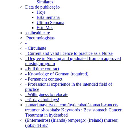
Similares
Data de publicação
Hoje
Esta Semana
Última Semana
Este Mês
‎ cplhealthcare‬
Pneumologistas
-
- Circulante
- Current and valid licence to practice as a Nurse
- Degree in Nursing and graduated from an approved
nursing program
- Full time contract
- Knowledge of German (required)
- Permanent contract
- Professional experience in the intended field of
practice
- Willingness to relocate
. 61 days holidays!
.punarjanayurveda.com/hyderabad/stomach-cancer-
treatment-hospitals/ Keywords : Best stomach Cancer
Treatment in hyderabad
(Enfermeiros) (Irlanda) (emprego) (Ireland) (nurses)
(jobs) (HSE)