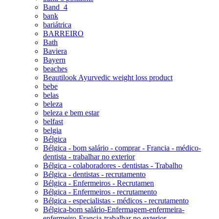
Band_4
bank
bariátrica
BARREIRO
Bath
Baviera
Bayern
beaches
Beautilook Ayurvedic weight loss product
bebe
belas
beleza
beleza e bem estar
belfast
belgia
Bélgica
Bélgica - bom salário - comprar - Francia - médico-
dentista - trabalhar no exterior
Bélgica - colaboradores - dentistas - Trabalho
Bélgica - dentistas - recrutamento
Bélgica - Enfermeiros - Recrutamen
Bélgica - Enfermeiros - recrutamento
Bélgica - especialistas - médicos - recrutamento
Bélgica-bom salário-Enfermagem-enfermeira-
enfermeiro-Francia-trabalhar no exterior