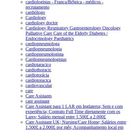
cardiologistas - França/Bélgica - médicos -
recrutamento
cardiólogo
Cardiology
cardiology doctor
Cardiology Respiratory Gastroenterology Oncology
Palliative Care Care of the Elderly Diabetes /
Endocrinology Paediatrics
cardiopneumologa
Cardiopneumologia
cardiopneumologista
Cardiopneumologistas
cardiotaracico
cardiothoracic
cardiotorácia
cardiotoracica
cardiovascular
care
Care Asistants
care assistant
Care Assistant para 1 LAR em Inglaterra; Sem e com
experiência; Contrato Full Time diretamente com os
Lares; Salário mensal entre 1.500£ a 2.000£
Care Assistant UK; Nursing/Care Home; Salários entre
1.500£ a 2.000£ por mês; Acompanhamento local em