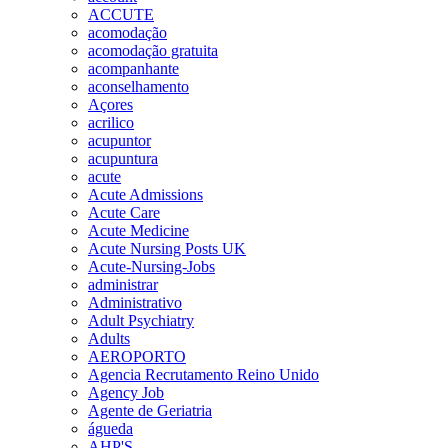
ACCUTE
acomodação
acomodação gratuita
acompanhante
aconselhamento
Açores
acrilico
acupuntor
acupuntura
acute
Acute Admissions
Acute Care
Acute Medicine
Acute Nursing Posts UK
Acute-Nursing-Jobs
administrar
Administrativo
Adult Psychiatry
Adults
AEROPORTO
Agencia Recrutamento Reino Unido
Agency Job
Agente de Geriatria
águeda
AHP'S