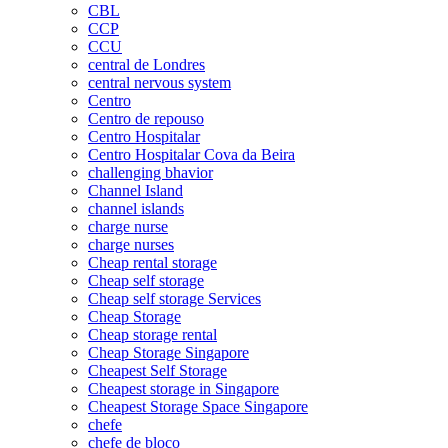
CBL
CCP
CCU
central de Londres
central nervous system
Centro
Centro de repouso
Centro Hospitalar
Centro Hospitalar Cova da Beira
challenging bhavior
Channel Island
channel islands
charge nurse
charge nurses
Cheap rental storage
Cheap self storage
Cheap self storage Services
Cheap Storage
Cheap storage rental
Cheap Storage Singapore
Cheapest Self Storage
Cheapest storage in Singapore
Cheapest Storage Space Singapore
chefe
chefe de bloco