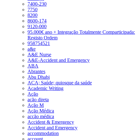
7400-230
7750
8200
8600-174
9120-000
95.000€ ano + Integração Totalmente Comparticipada:
Registo Ordem
958754521
a&e
A&E Nurse
A&E-Accident and Emergency
ABA
Abrantes
Abu Dhabi
ACA; Saúde; quiosque da saúde
Academic Writing
Ação
ação direta
Ação M
Ação Médica
acção médica
Accident & Emergency
Accident and Emergency
accommodation
account