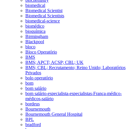
biochemistry
biomedical
Biomedical Scientist
Biomedical Scientists
biomedical-science
biomédico
bioquímica
Birmingham
Blackpool
bloco
Bloco Operatório
BMS
BMS; APCT; ACSP; CBL; UK
BMS; CBL; Recrutamento; Reino Unido; Laboratórios
Privados
bolo operatório
bom
bom salário
bom salário-especialista-especialistas-França-médico-
médicos-salário
bordeus
Bournemouth
Bournemouth General Hospital
BPL
bradford