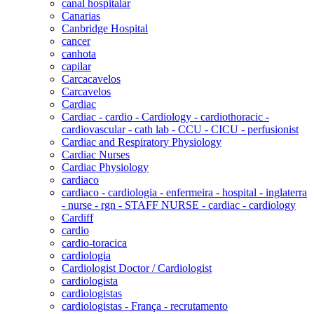
canal hospitalar
Canarias
Canbridge Hospital
cancer
canhota
capilar
Carcacavelos
Carcavelos
Cardiac
Cardiac - cardio - Cardiology - cardiothoracic -
cardiovascular - cath lab - CCU - CICU - perfusionist
Cardiac and Respiratory Physiology
Cardiac Nurses
Cardiac Physiology
cardiaco
cardiaco - cardiologia - enfermeira - hospital - inglaterra
- nurse - rgn - STAFF NURSE - cardiac - cardiology
Cardiff
cardio
cardio-toracica
cardiologia
Cardiologist Doctor / Cardiologist
cardiologista
cardiologistas
cardiologistas - França - recrutamento