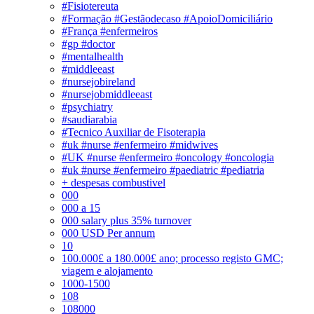
#Fisiotereuta
#Formação #Gestãodecaso #ApoioDomiciliário
#França #enfermeiros
#gp #doctor
#mentalhealth
#middleeast
#nursejobireland
#nursejobmiddleeast
#psychiatry
#saudiarabia
#Tecnico Auxiliar de Fisoterapia
#uk #nurse #enfermeiro #midwives
#UK #nurse #enfermeiro #oncology #oncologia
#uk #nurse #enfermeiro #paediatric #pediatria
+ despesas combustivel
000
000 a 15
000 salary plus 35% turnover
000 USD Per annum
10
100.000£ a 180.000£ ano; processo registo GMC;
viagem e alojamento
1000-1500
108
108000