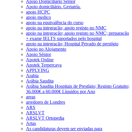
Apoio Domiciliário Sénior
Apoio domiciliário. Geriatría.
apoio HCPC
apoio medico
apoio na equivalência do curso
apoio na integração; apoio registo no NMC
apoio na integração; apoio registo no NMC; preparação
+ exame IELTS suportados pelo hospital
apoio na integração; Hospital Privado de prestígio
Apoio no Alojamento
Apoio Sénior
Apotek Online
Apotek Terpercaya
APPLYING
Arabia
Arábia Saudita
Arábia Saudita Hospitais de Prestígio; Registo Gratuito;
36.000€ a 60.000€ Líquidos por Ano
areas
arredores de Londres
ARS
ARSLVT
ARSLVT Ortopedia
Artas
As candidaturas devem ser enviadas para