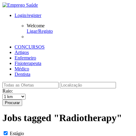
Login/register
Welcome
Ligar/Registo
CONCURSOS
Artigos
Enfermeiro
Fisioterapeuta
Médico
Dentista
Raio:
Procurar
Jobs tagged "Radiotherapy"
Estágio