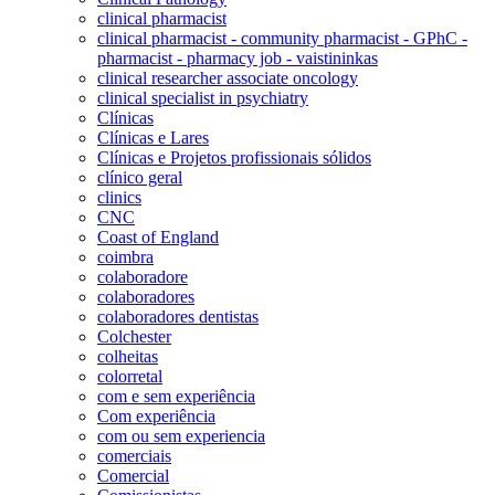
clinical pharmacist
clinical pharmacist - community pharmacist - GPhC -
pharmacist - pharmacy job - vaistininkas
clinical researcher associate oncology
clinical specialist in psychiatry
Clínicas
Clínicas e Lares
Clínicas e Projetos profissionais sólidos
clínico geral
clinics
CNC
Coast of England
coimbra
colaboradore
colaboradores
colaboradores dentistas
Colchester
colheitas
colorretal
com e sem experiência
Com experiência
com ou sem experiencia
comerciais
Comercial