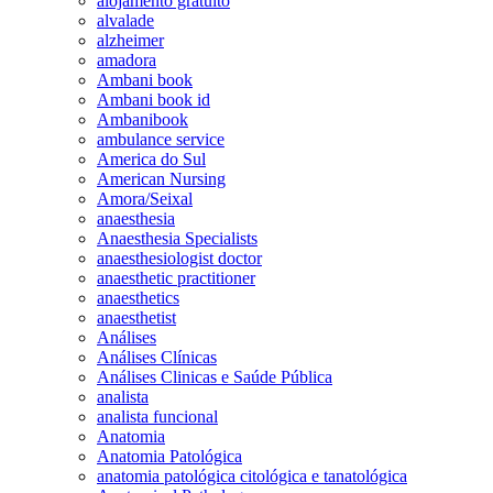
alojamento gratuito
alvalade
alzheimer
amadora
Ambani book
Ambani book id
Ambanibook
ambulance service
America do Sul
American Nursing
Amora/Seixal
anaesthesia
Anaesthesia Specialists
anaesthesiologist doctor
anaesthetic practitioner
anaesthetics
anaesthetist
Análises
Análises Clínicas
Análises Clinicas e Saúde Pública
analista
analista funcional
Anatomia
Anatomia Patológica
anatomia patológica citológica e tanatológica