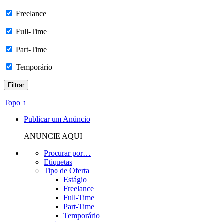
Freelance
Full-Time
Part-Time
Temporário
Topo ↑
Publicar um Anúncio
ANUNCIE AQUI
Procurar por…
Etiquetas
Tipo de Oferta
Estágio
Freelance
Full-Time
Part-Time
Temporário