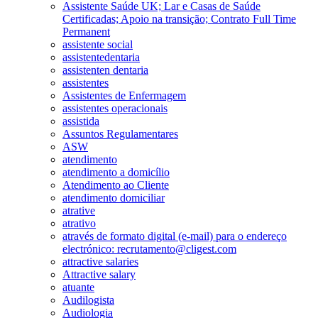
Assistente Saúde UK; Lar e Casas de Saúde
Certificadas; Apoio na transição; Contrato Full Time
Permanent
assistente social
assistentedentaria
assistenten dentaria
assistentes
Assistentes de Enfermagem
assistentes operacionais
assistida
Assuntos Regulamentares
ASW
atendimento
atendimento a domicílio
Atendimento ao Cliente
atendimento domiciliar
atrative
atrativo
através de formato digital (e-mail) para o endereço
electrónico: recrutamento@cligest.com
attractive salaries
Attractive salary
atuante
Audilogista
Audiologia