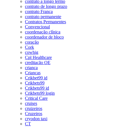
contrato a longo termo
contrato de longo prazo
contrato França
contrato permanente
Contratos Permanentes
Convencional
coordenação clínica
coordenador de bloco
coração
Cork
cowhig
Cpl Healthcare
creditação OE
criança
Crianças
Crikbet99 id
Crikbets99
Crikbets99 id
Crikbets99 login
Critical Care
cruises
cruizeiros
Cruzeiros
cryodon taxi
CT