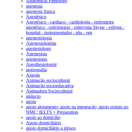
Anatomical Pathology
anestesia
anestesia frança
Anestésico
Anestésico - cardiaco - cardiologia - enfermeira
anestésico - enfermeiras - entrevista Skype - esfrega -
hospital - instrumentador - nhs - rgn
anestesiologia
Anestesiologista
anestesiologo
Anestesista
anestesistas
Anesthesiologist
angiografia
Angola
Animação sociocultural
Animação socioeducativa
Animadora Sociocultural
anúncio
apoio
apoio alojamento; apoio na integração; apoio registo no
NMC; IELTS + Preparation
apoio ao domicilio
Apoio domiciliário
apoio domiciliário a idosos