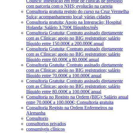
Council; Integração em rede de clínicas de prestígio
com parceria com o NHS; evolução na carreia
Consultoria gratuita registo do curso na Cruz Vermelha
Suíça; acompanhamento local; várias cidades
Consultoria gratuita; Apoio na Integração; Hospital
Holanda; Salário 3.700€ Ilíquidos/mês
Consultoria Gratuita; Contrato assinado diretamente
com as Clínicas; apoio no BIG registration; salário
Ilíquido entre 150.000€ a 200.000€ anual
Consultoria Gratuita; Contrato assinado diretamente
com as Clínicas; apoio no BIG registration; salário
Ilíquido entre 60.000€ a 80.000€ anual
Consultoria Gratuita; Contrato assinado diretamente
com as Clínicas; apoio no BIG registration; salário
Ilíquido entre 70.000€ a 100.000€ anual
Consultoria Gratuita; Contrato assinado diretamente
com as Clínicas; apoio no BIG registration; salário
Ilíquido entre 80.000€ a 100.000€ anual
Consultoria no Registo na Ordem (BIG); Salário anual
entre 70.000€ a 100.000€; Consultoria gratuita
Consultoria Registo na Ordem Enfermeiros na
Alemanha
Consultorio
consultorios privados
consumiveis clínicos