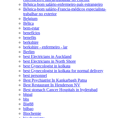
Bélgica-bom salário-enfermeiro-país estrangeiro
Bélgica-bom salário-Francia-médicos especialista-
trabalhar no exterior
Belgium
Bélica
bem-estar
benefícios
benefits
berkshire
berkshire - enfermeiro - lar
Berlim
best Electricians in Auckland
best Electricians in North Shore
best Gynecologist in kolkata
best Gynecologist in kolkata for normal delivery
best personnel
Best Psychiatrist In Kankarbagh Patna
Best Restaurant In Henderson NV
Best stomach Cancer Hospitals in hyderabad
bhpal
bhs
Big88
bilbao
Biochemie