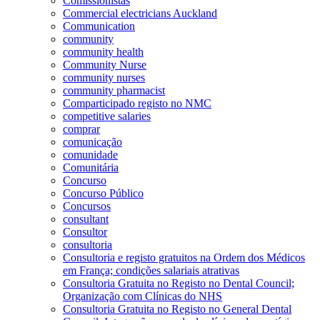
Comissionistas
Commercial electricians Auckland
Communication
community
community health
Community Nurse
community nurses
community pharmacist
Comparticipado registo no NMC
competitive salaries
comprar
comunicação
comunidade
Comunitária
Concurso
Concurso Público
Concursos
consultant
Consultor
consultoria
Consultoria e registo gratuitos na Ordem dos Médicos
em França; condições salariais atrativas
Consultoria Gratuita no Registo no Dental Council;
Organização com Clínicas do NHS
Consultoria Gratuita no Registo no General Dental