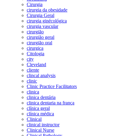
Cirurgia
cirurgia da obesidade
Cirurgia Geral
cirurgia ginécológica
cirurgia vascular
cirurgião
cirurgião geral
cirurgião oral
cirurgica
Citologia
city
Cleveland
cliente
clincal analysis
clinic
Clinic Practice Facilitators
clinica
clinica dentária
clinica dentaria na frança
clínica geral
clínica médica
Clinical
clinical instructor
Clinical Nurse
Clinical Pathology