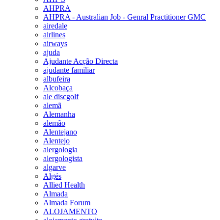
AHPRA
AHPRA - Australian Job - Genral Practitioner GMC
airedale
airlines
airways
ajuda
Ajudante Acção Directa
ajudante familiar
albufeira
Alcobaça
ale discgolf
alemã
Alemanha
alemão
Alentejano
Alentejo
alergologia
alergologista
algarve
Algés
Allied Health
Almada
Almada Forum
ALOJAMENTO