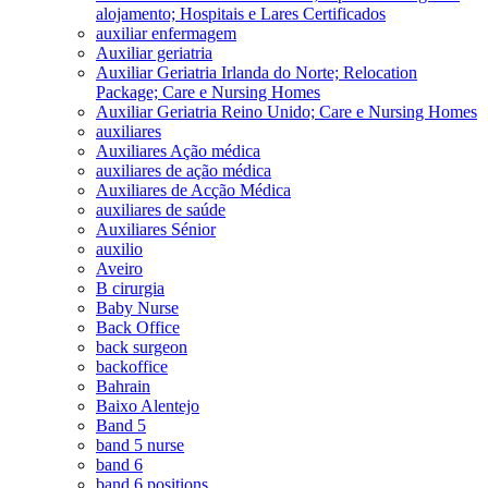
alojamento; Hospitais e Lares Certificados
auxiliar enfermagem
Auxiliar geriatria
Auxiliar Geriatria Irlanda do Norte; Relocation
Package; Care e Nursing Homes
Auxiliar Geriatria Reino Unido; Care e Nursing Homes
auxiliares
Auxiliares Ação médica
auxiliares de ação médica
Auxiliares de Acção Médica
auxiliares de saúde
Auxiliares Sénior
auxilio
Aveiro
B cirurgia
Baby Nurse
Back Office
back surgeon
backoffice
Bahrain
Baixo Alentejo
Band 5
band 5 nurse
band 6
band 6 positions