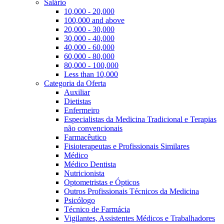
Salário
10,000 - 20,000
100,000 and above
20,000 - 30,000
30,000 - 40,000
40,000 - 60,000
60,000 - 80,000
80,000 - 100,000
Less than 10,000
Categoria da Oferta
Auxiliar
Dietistas
Enfermeiro
Especialistas da Medicina Tradicional e Terapias
não convencionais
Farmacêutico
Fisioterapeutas e Profissionais Similares
Médico
Médico Dentista
Nutricionista
Optometristas e Ópticos
Outros Profissionais Técnicos da Medicina
Psicólogo
Técnico de Farmácia
Vigilantes, Assistentes Médicos e Trabalhadores