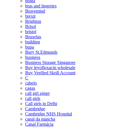
braga
bras and lingeries
Bravemind
brexit
Brighton
Brisol
bristol
Bruxelas
building
bupa
Bury St.Edmunds
business
Business Storage Singapore
Buy levofloxacin wholesale
Buy Verified Skrill Account
C
cabelo
cagas
call girl ajmer
call girls
Call girls in Delhi
Cambridge
Cambridge NHS Hospital
canal da mancha
Canal Farmácia