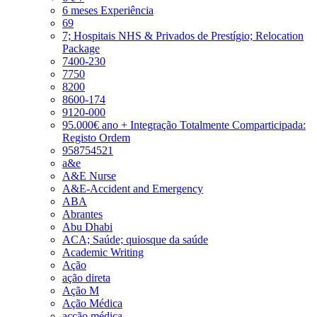
6 meses Experiência
69
7; Hospitais NHS & Privados de Prestígio; Relocation
Package
7400-230
7750
8200
8600-174
9120-000
95.000€ ano + Integração Totalmente Comparticipada:
Registo Ordem
958754521
a&e
A&E Nurse
A&E-Accident and Emergency
ABA
Abrantes
Abu Dhabi
ACA; Saúde; quiosque da saúde
Academic Writing
Ação
ação direta
Ação M
Ação Médica
acção médica