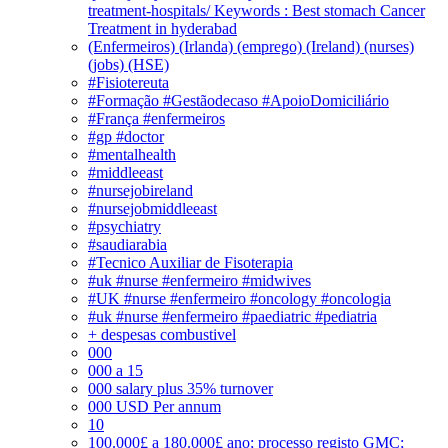
treatment-hospitals/ Keywords : Best stomach Cancer
Treatment in hyderabad
(Enfermeiros) (Irlanda) (emprego) (Ireland) (nurses)
(jobs) (HSE)
#Fisiotereuta
#Formação #Gestãodecaso #ApoioDomiciliário
#França #enfermeiros
#gp #doctor
#mentalhealth
#middleeast
#nursejobireland
#nursejobmiddleeast
#psychiatry
#saudiarabia
#Tecnico Auxiliar de Fisoterapia
#uk #nurse #enfermeiro #midwives
#UK #nurse #enfermeiro #oncology #oncologia
#uk #nurse #enfermeiro #paediatric #pediatria
+ despesas combustivel
000
000 a 15
000 salary plus 35% turnover
000 USD Per annum
10
100.000£ a 180.000£ ano; processo registo GMC;