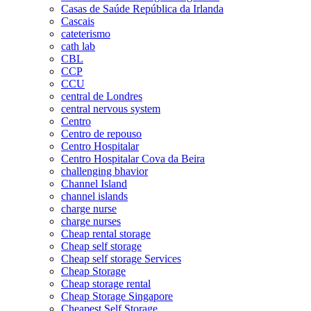
Casas de Saúde República da Irlanda
Cascais
cateterismo
cath lab
CBL
CCP
CCU
central de Londres
central nervous system
Centro
Centro de repouso
Centro Hospitalar
Centro Hospitalar Cova da Beira
challenging bhavior
Channel Island
channel islands
charge nurse
charge nurses
Cheap rental storage
Cheap self storage
Cheap self storage Services
Cheap Storage
Cheap storage rental
Cheap Storage Singapore
Cheapest Self Storage