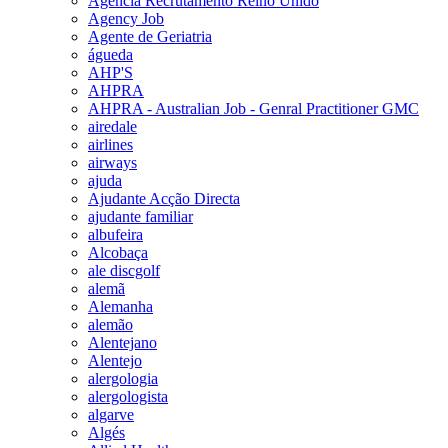
Agencia Recrutamento Reino Unido
Agency Job
Agente de Geriatria
águeda
AHP'S
AHPRA
AHPRA - Australian Job - Genral Practitioner GMC
airedale
airlines
airways
ajuda
Ajudante Acção Directa
ajudante familiar
albufeira
Alcobaça
ale discgolf
alemã
Alemanha
alemão
Alentejano
Alentejo
alergologia
alergologista
algarve
Algés