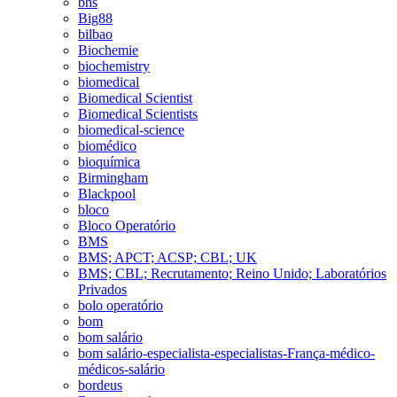
bhs
Big88
bilbao
Biochemie
biochemistry
biomedical
Biomedical Scientist
Biomedical Scientists
biomedical-science
biomédico
bioquímica
Birmingham
Blackpool
bloco
Bloco Operatório
BMS
BMS; APCT; ACSP; CBL; UK
BMS; CBL; Recrutamento; Reino Unido; Laboratórios
Privados
bolo operatório
bom
bom salário
bom salário-especialista-especialistas-França-médico-
médicos-salário
bordeus