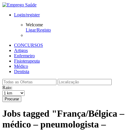
Login/register
Welcome
Ligar/Registo
CONCURSOS
Artigos
Enfermeiro
Fisioterapeuta
Médico
Dentista
Raio:
Procurar
Jobs tagged "França/Bélgica –
médico – pneumologista –