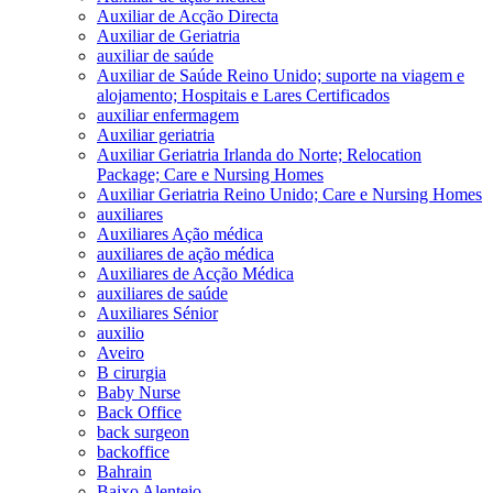
Auxiliar de Acção Directa
Auxiliar de Geriatria
auxiliar de saúde
Auxiliar de Saúde Reino Unido; suporte na viagem e
alojamento; Hospitais e Lares Certificados
auxiliar enfermagem
Auxiliar geriatria
Auxiliar Geriatria Irlanda do Norte; Relocation
Package; Care e Nursing Homes
Auxiliar Geriatria Reino Unido; Care e Nursing Homes
auxiliares
Auxiliares Ação médica
auxiliares de ação médica
Auxiliares de Acção Médica
auxiliares de saúde
Auxiliares Sénior
auxilio
Aveiro
B cirurgia
Baby Nurse
Back Office
back surgeon
backoffice
Bahrain
Baixo Alentejo