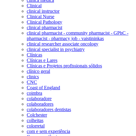
clínica médica
Clinical
clinical instructor
Clinical Nurse
Clinical Pathology
clinical pharmacist
clinical pharmacist - community pharmacist - GPhC -
pharmacist - pharmacy job - vaistininkas
clinical researcher associate oncology
clinical specialist in psychiatry
Clínicas
Clínicas e Lares
Clínicas e Projetos profissionais sólidos
clínico geral
clinics
CNC
Coast of England
coimbra
colaboradore
colaboradores
colaboradores dentistas
Colchester
colheitas
colorretal
com e sem experiência