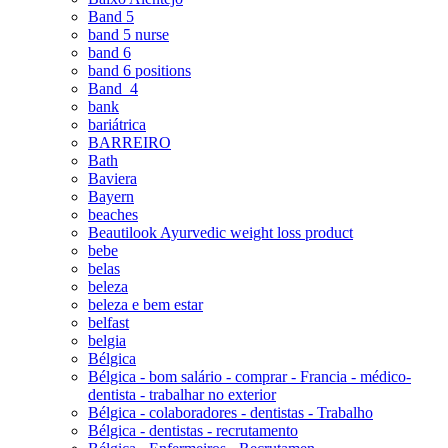
Band 5
band 5 nurse
band 6
band 6 positions
Band_4
bank
bariátrica
BARREIRO
Bath
Baviera
Bayern
beaches
Beautilook Ayurvedic weight loss product
bebe
belas
beleza
beleza e bem estar
belfast
belgia
Bélgica
Bélgica - bom salário - comprar - Francia - médico-
dentista - trabalhar no exterior
Bélgica - colaboradores - dentistas - Trabalho
Bélgica - dentistas - recrutamento