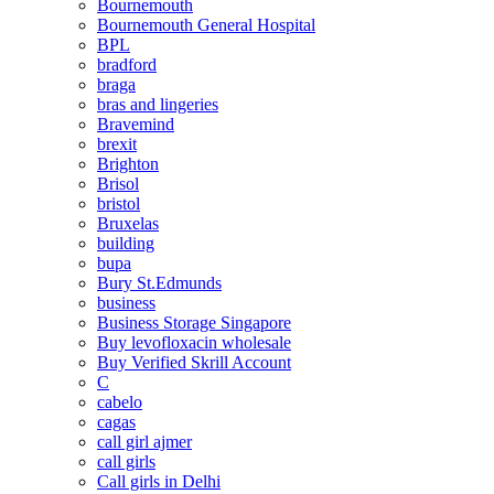
Bournemouth
Bournemouth General Hospital
BPL
bradford
braga
bras and lingeries
Bravemind
brexit
Brighton
Brisol
bristol
Bruxelas
building
bupa
Bury St.Edmunds
business
Business Storage Singapore
Buy levofloxacin wholesale
Buy Verified Skrill Account
C
cabelo
cagas
call girl ajmer
call girls
Call girls in Delhi