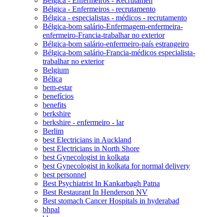
Bélgica - Enfermeiros - Recrutamen
Bélgica - Enfermeiros - recrutamento
Bélgica - especialistas - médicos - recrutamento
Bélgica-bom salário-Enfermagem-enfermeira-
enfermeiro-Francia-trabalhar no exterior
Bélgica-bom salário-enfermeiro-país estrangeiro
Bélgica-bom salário-Francia-médicos especialista-
trabalhar no exterior
Belgium
Bélica
bem-estar
benefícios
benefits
berkshire
berkshire - enfermeiro - lar
Berlim
best Electricians in Auckland
best Electricians in North Shore
best Gynecologist in kolkata
best Gynecologist in kolkata for normal delivery
best personnel
Best Psychiatrist In Kankarbagh Patna
Best Restaurant In Henderson NV
Best stomach Cancer Hospitals in hyderabad
bhpal