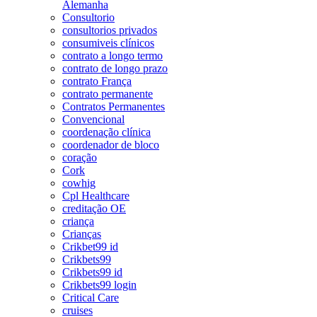
Alemanha
Consultorio
consultorios privados
consumiveis clínicos
contrato a longo termo
contrato de longo prazo
contrato França
contrato permanente
Contratos Permanentes
Convencional
coordenação clínica
coordenador de bloco
coração
Cork
cowhig
Cpl Healthcare
creditação OE
criança
Crianças
Crikbet99 id
Crikbets99
Crikbets99 id
Crikbets99 login
Critical Care
cruises