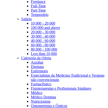
Freelance
Full-Time
Part-Time
Temporário
Salário
10,000 - 20,000
100,000 and above
20,000 - 30,000
30,000 - 40,000
40,000 - 60,000
60,000 - 80,000
80,000 - 100,000
Less than 10,000
Categoria da Oferta
Auxiliar
Dietistas
Enfermeiro
Especialistas da Medicina Tradicional e Terapias
não convencionais
Farmacêutico
Fisioterapeutas e Profissionais Similares
Médico
Médico Dentista
Nutricionista
Optometristas e Ópticos