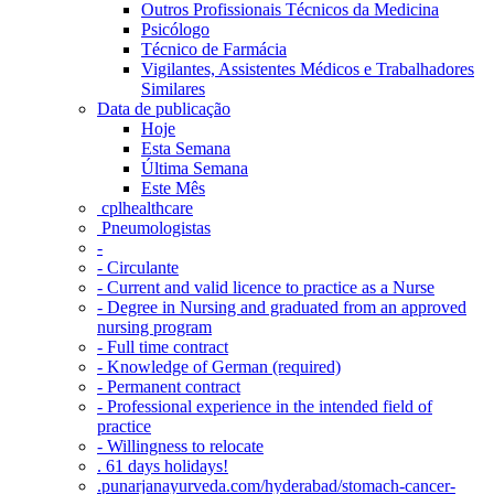
Outros Profissionais Técnicos da Medicina
Psicólogo
Técnico de Farmácia
Vigilantes, Assistentes Médicos e Trabalhadores
Similares
Data de publicação
Hoje
Esta Semana
Última Semana
Este Mês
‎ cplhealthcare‬
Pneumologistas
-
- Circulante
- Current and valid licence to practice as a Nurse
- Degree in Nursing and graduated from an approved
nursing program
- Full time contract
- Knowledge of German (required)
- Permanent contract
- Professional experience in the intended field of
practice
- Willingness to relocate
. 61 days holidays!
.punarjanayurveda.com/hyderabad/stomach-cancer-