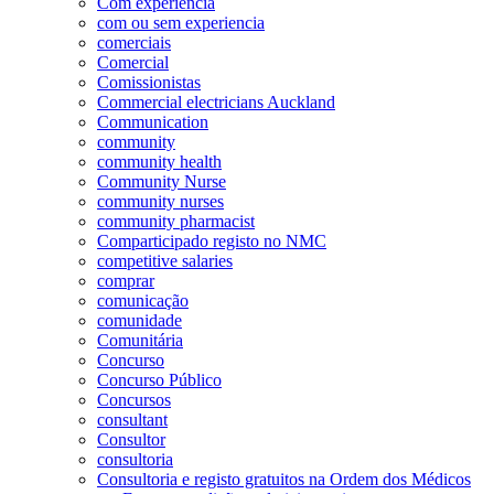
Com experiência
com ou sem experiencia
comerciais
Comercial
Comissionistas
Commercial electricians Auckland
Communication
community
community health
Community Nurse
community nurses
community pharmacist
Comparticipado registo no NMC
competitive salaries
comprar
comunicação
comunidade
Comunitária
Concurso
Concurso Público
Concursos
consultant
Consultor
consultoria
Consultoria e registo gratuitos na Ordem dos Médicos