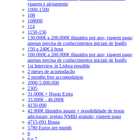
viagem e alojamento
1000-1500
108
108000
114
1150-156
130.000€ a 200.000€ ilíquidos por ano; viagem paga;
apenas precisa de conhecimentos iniciais de Inglês
150 a 240€ à hora
160.000€ a 200.000€ ilíquidos por ano; viagem paga;
apenas precisa de conhecimentos iniciais de Inglês
1st Interview in Lisboa possible
2 meses de acomodação
2 months free accomodation
2000-5.000.000
2305
31.000€ + Horas Extra
33.000€ - 46.000€
4150-000
42.000€ ilíquidos anuais + possibilidade de horas
adicionais; registo NMBI gratuito; viagem paga
4715-091 Braga
5780 Euros per month
6
6 e 7