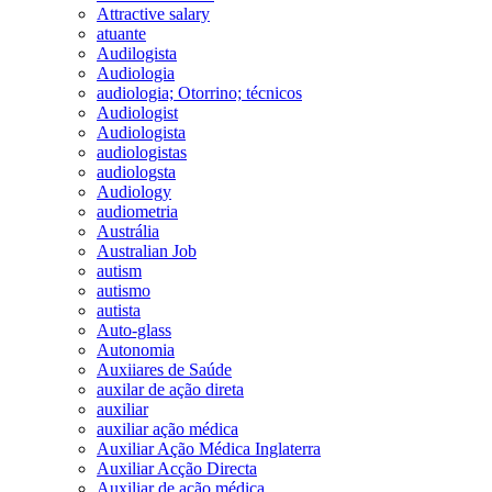
Attractive salary
atuante
Audilogista
Audiologia
audiologia; Otorrino; técnicos
Audiologist
Audiologista
audiologistas
audiologsta
Audiology
audiometria
Austrália
Australian Job
autism
autismo
autista
Auto-glass
Autonomia
Auxiiares de Saúde
auxilar de ação direta
auxiliar
auxiliar ação médica
Auxiliar Ação Médica Inglaterra
Auxiliar Acção Directa
Auxiliar de ação médica