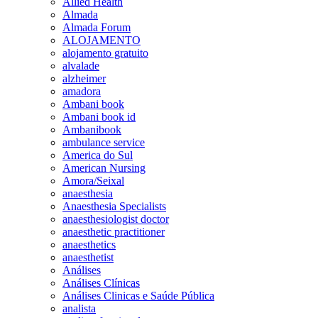
Allied Health
Almada
Almada Forum
ALOJAMENTO
alojamento gratuito
alvalade
alzheimer
amadora
Ambani book
Ambani book id
Ambanibook
ambulance service
America do Sul
American Nursing
Amora/Seixal
anaesthesia
Anaesthesia Specialists
anaesthesiologist doctor
anaesthetic practitioner
anaesthetics
anaesthetist
Análises
Análises Clínicas
Análises Clinicas e Saúde Pública
analista