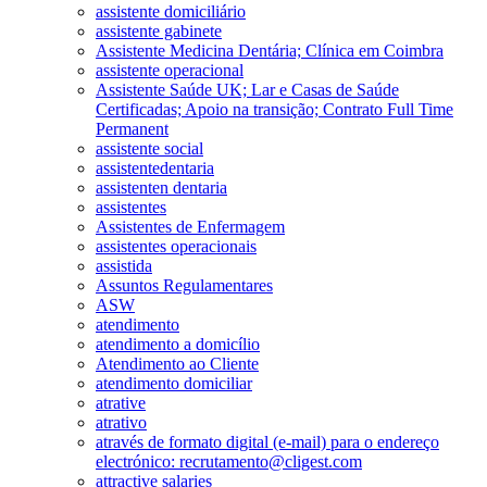
assistente domiciliário
assistente gabinete
Assistente Medicina Dentária; Clínica em Coimbra
assistente operacional
Assistente Saúde UK; Lar e Casas de Saúde
Certificadas; Apoio na transição; Contrato Full Time
Permanent
assistente social
assistentedentaria
assistenten dentaria
assistentes
Assistentes de Enfermagem
assistentes operacionais
assistida
Assuntos Regulamentares
ASW
atendimento
atendimento a domicílio
Atendimento ao Cliente
atendimento domiciliar
atrative
atrativo
através de formato digital (e-mail) para o endereço
electrónico: recrutamento@cligest.com
attractive salaries