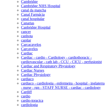
Cambridge
Cambridge NHS Hospital
canal da mancha
Canal Farmácia
canal hospitalar
Canarias
Canbridge Hospital
cancer
canhota
capilar
Carcacavelos
Carcavelos
Cardiac
Cardiac - cardio - Cardiology - cardiothoracic -
cardiovascular - cath lab - CCU - CICU - perfusionist
Cardiac and Respiratory Physiology
Cardiac Nurses
Cardiac Physiology
cardiaco
cardiaco - cardiologia - enfermeira - hospital - inglaterra
- nurse - rgn - STAFF NURSE - cardiac - cardiology
Cardiff
cardio
cardio-toracica
cardiologia