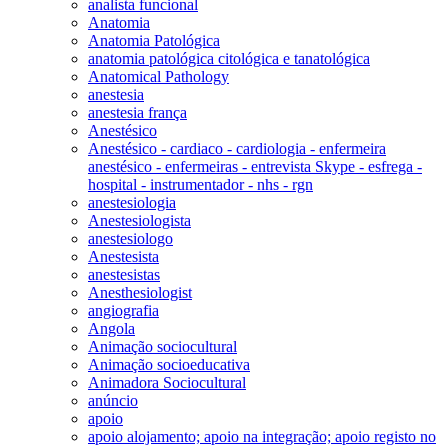
analista funcional
Anatomia
Anatomia Patológica
anatomia patológica citológica e tanatológica
Anatomical Pathology
anestesia
anestesia frança
Anestésico
Anestésico - cardiaco - cardiologia - enfermeira
anestésico - enfermeiras - entrevista Skype - esfrega -
hospital - instrumentador - nhs - rgn
anestesiologia
Anestesiologista
anestesiologo
Anestesista
anestesistas
Anesthesiologist
angiografia
Angola
Animação sociocultural
Animação socioeducativa
Animadora Sociocultural
anúncio
apoio
apoio alojamento; apoio na integração; apoio registo no