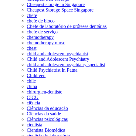
Cheapest storage in Singapore
Cheapest Storage Space Singapore
chefe
chefe de bloco
Chefe de laboratório de próteses dentárias
chefe de serviço
chemotherapy
chemotherapy nurse
chest
child and adolescent psychiatrist
Child and Adolescent Psychiatry
child and adolescent psychiatry specialist
Child Psychiatrist In Patna
Childreen
chile
china
chirurgien-dentiste
CICU
ciência
Ciências da educação
Ciências da saúde
Ciências psicológicas
cientista
Cientista Biomédica
cientista do laboratório