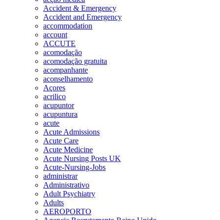
Accident & Emergency
Accident and Emergency
accommodation
account
ACCUTE
acomodação
acomodação gratuita
acompanhante
aconselhamento
Açores
acrilico
acupuntor
acupuntura
acute
Acute Admissions
Acute Care
Acute Medicine
Acute Nursing Posts UK
Acute-Nursing-Jobs
administrar
Administrativo
Adult Psychiatry
Adults
AEROPORTO