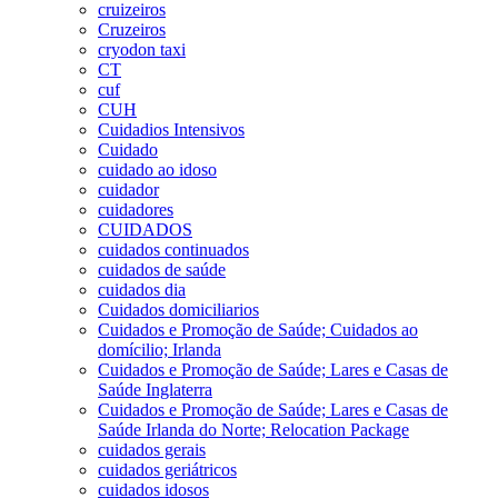
cruizeiros
Cruzeiros
cryodon taxi
CT
cuf
CUH
Cuidadios Intensivos
Cuidado
cuidado ao idoso
cuidador
cuidadores
CUIDADOS
cuidados continuados
cuidados de saúde
cuidados dia
Cuidados domiciliarios
Cuidados e Promoção de Saúde; Cuidados ao
domícilio; Irlanda
Cuidados e Promoção de Saúde; Lares e Casas de
Saúde Inglaterra
Cuidados e Promoção de Saúde; Lares e Casas de
Saúde Irlanda do Norte; Relocation Package
cuidados gerais
cuidados geriátricos
cuidados idosos