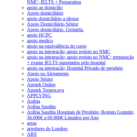
NMC; IELTS + Preparation
apoio ao domicilio
Apoio domiciliário
apoio domiciliário a idosos
Apoio Domiciliário Sénior
Apoio domiciliário. Geriatría.
apoio HCPC
apoio medico
apoio na equivalência do curso
apoio na integração; apoio registo no NMC
apoio na integração; apoio registo no NMC; preparação
+ exame IELTS suportados pelo hospital
apoio na integração; Hospital Privado de prestígio
Apoio no Alojamento
Apoio Sénior
Apotek Online
Apotek Terpercaya
APPLYING
Arabia
Arábia Saudita
Arábia Saudita Hospitais de Prestígio; Registo Gratuito;
36.000€ a 60.000€ Líquidos por Ano
areas
arredores de Londres
ARS