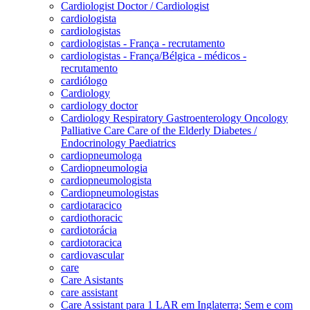
Cardiologist Doctor / Cardiologist
cardiologista
cardiologistas
cardiologistas - França - recrutamento
cardiologistas - França/Bélgica - médicos -
recrutamento
cardiólogo
Cardiology
cardiology doctor
Cardiology Respiratory Gastroenterology Oncology
Palliative Care Care of the Elderly Diabetes /
Endocrinology Paediatrics
cardiopneumologa
Cardiopneumologia
cardiopneumologista
Cardiopneumologistas
cardiotaracico
cardiothoracic
cardiotorácia
cardiotoracica
cardiovascular
care
Care Asistants
care assistant
Care Assistant para 1 LAR em Inglaterra; Sem e com