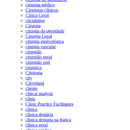
cientista médico
Cientistas clínicos
Cínica Geral
circulating
Cirurgia
cirurgia da obesidade
Cirurgia Geral
cirurgia ginécológica
cirurgia vascular
cirurgião
cirurgião geral
cirurgião oral
cirurgica
Citologia
city
Cleveland
cliente
clincal analysis
clinic
Clinic Practice Facilitators
clinica
clinica dentária
clinica dentaria na frança
clínica geral