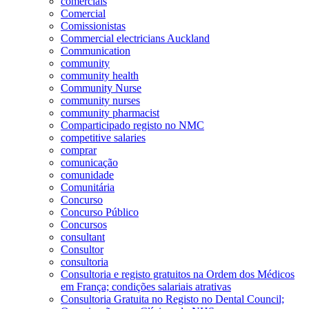
comerciais
Comercial
Comissionistas
Commercial electricians Auckland
Communication
community
community health
Community Nurse
community nurses
community pharmacist
Comparticipado registo no NMC
competitive salaries
comprar
comunicação
comunidade
Comunitária
Concurso
Concurso Público
Concursos
consultant
Consultor
consultoria
Consultoria e registo gratuitos na Ordem dos Médicos
em França; condições salariais atrativas
Consultoria Gratuita no Registo no Dental Council;