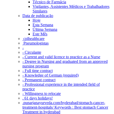
Técnico de Farmácia
Vigilantes, Assistentes Médicos e Trabalhadores
Similares
Data de publicação
Hoje
Esta Semana
Última Semana
Este Mês
‎ cplhealthcare‬
Pneumologistas
-
- Circulante
- Current and valid licence to practice as a Nurse
- Degree in Nursing and graduated from an approved
nursing program
- Full time contract
- Knowledge of German (required)
- Permanent contract
- Professional experience in the intended field of
practice
- Willingness to relocate
. 61 days holidays!
.punarjanayurveda.com/hyderabad/stomach-cancer-
treatment-hospitals/ Keywords : Best stomach Cancer
Treatment in hyderabad