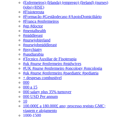
(Enfermeiros) (Irlanda) (emprego) (Ireland) (nurses)
(jobs) (HSE)
#Fisiotereuta
#Formação #Gestãodecaso #ApoioDomiciliário
#França #enfermeiros
#gp #doctor
#mentalhealth
#middleeast
#nursejobireland
#nursejobmiddleeast
#psychiatry
#saudiarabia
#Tecnico Auxiliar de Fisoterapia
#uk #nurse #enfermeiro #midwives
#UK #nurse #enfermeiro #oncology #oncologia
#uk #nurse #enfermeiro #paediatric #pediatria
+ despesas combustivel
000
000 a 15
000 salary plus 35% turnover
000 USD Per annum
10
100.000£ a 180.000£ ano; processo registo GMC;
viagem e alojamento
1000-1500