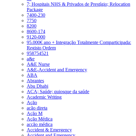
7; Hospitais NHS & Privados de Prestígio; Relocation
Package
7400-230
7750
8200
8600-174
9120-000
95.000€ ano + Integração Totalmente Comparticipada:
Registo Ordem
958754521
a&e
A&E Nurse
A&E-Accident and Emergency
ABA
Abrantes
Abu Dhabi
ACA; Saúde; quiosque da saúde
Academic Writing
Ação
ação direta
Ação M
Ação Médica
acção médica
Accident & Emergency
Accident and Emergency