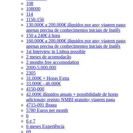
108
108000
114
1150-156
130.000€ a 200.000€ ilíquidos por ano; viagem paga;
apenas precisa de conhecimentos iniciais de Inglês
150 a 240€ à hora
160.000€ a 200.000€ ilíquidos por ano; viagem paga;
apenas precisa de conhecimentos iniciais de Inglês
1st Interview in Lisboa possible
2 meses de acomodação
2 months free accomodation
2000-5.000.000
2305
31.000€ + Horas Extra
33.000€ - 46.000€
4150-000
42.000€ ilíquidos anuais + possibilidade de horas
adicionais; registo NMBI gratuito; viagem paga
4715-091 Braga
5780 Euros per month
6
6 e 7
6 meses Experiência
69