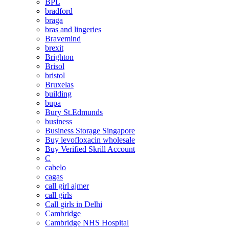
BPL
bradford
braga
bras and lingeries
Bravemind
brexit
Brighton
Brisol
bristol
Bruxelas
building
bupa
Bury St.Edmunds
business
Business Storage Singapore
Buy levofloxacin wholesale
Buy Verified Skrill Account
C
cabelo
cagas
call girl ajmer
call girls
Call girls in Delhi
Cambridge
Cambridge NHS Hospital