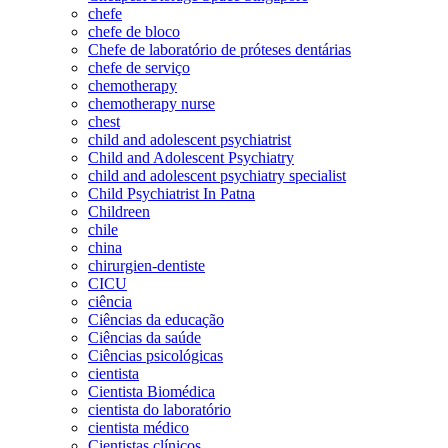
chefe
chefe de bloco
Chefe de laboratório de próteses dentárias
chefe de serviço
chemotherapy
chemotherapy nurse
chest
child and adolescent psychiatrist
Child and Adolescent Psychiatry
child and adolescent psychiatry specialist
Child Psychiatrist In Patna
Childreen
chile
china
chirurgien-dentiste
CICU
ciência
Ciências da educação
Ciências da saúde
Ciências psicológicas
cientista
Cientista Biomédica
cientista do laboratório
cientista médico
Cientistas clínicos