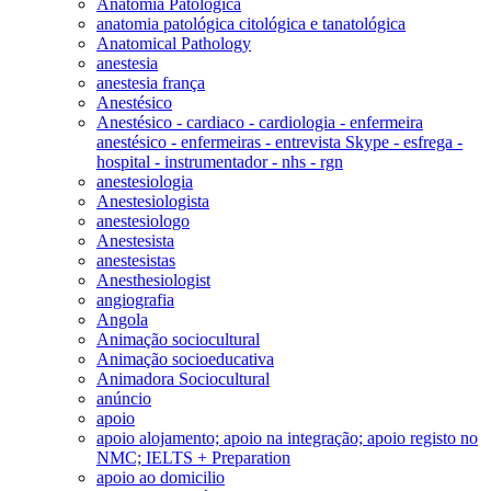
Anatomia Patológica
anatomia patológica citológica e tanatológica
Anatomical Pathology
anestesia
anestesia frança
Anestésico
Anestésico - cardiaco - cardiologia - enfermeira
anestésico - enfermeiras - entrevista Skype - esfrega -
hospital - instrumentador - nhs - rgn
anestesiologia
Anestesiologista
anestesiologo
Anestesista
anestesistas
Anesthesiologist
angiografia
Angola
Animação sociocultural
Animação socioeducativa
Animadora Sociocultural
anúncio
apoio
apoio alojamento; apoio na integração; apoio registo no
NMC; IELTS + Preparation
apoio ao domicilio