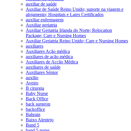
auxiliar de saúde
Auxiliar de Saúde Reino Unido; suporte na viagem e
alojamento; Hospitais e Lares Certificados
auxiliar enfermagem
Auxiliar geriatria
Auxiliar Geriatria Irlanda do Norte; Relocation
Package; Care e Nursing Homes
Auxiliar Geriatria Reino Unido; Care e Nursing Homes
auxiliares
Auxiliares Ação médica
auxiliares de ação médica
Auxiliares de Acção Médica
auxiliares de saúde
Auxiliares Sénior
auxilio
Aveiro
B cirurgia
Baby Nurse
Back Office
back surgeon
backoffice
Bahrain
Baixo Alentejo
Band 5
band 5 nurse