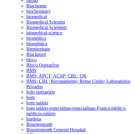
bilbao
Biochemie
biochemistry
biomedical
Biomedical Scientist
Biomedical Scientists
biomedical-science
biomédico
bioquímica
Birmingham
Blackpool
bloco
Bloco Operatório
BMS
BMS; APCT; ACSP; CBL; UK
BMS; CBL; Recrutamento; Reino Unido; Laboratórios
Privados
bolo operatório
bom
bom salário
bom salário-especialista-especialistas-França-médico-
médicos-salário
bordeus
Bournemouth
Bournemouth General Hospital