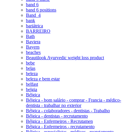
band 6
band 6 positions
Band_4
bank
bariátrica
BARREIRO
Bath
Baviera
Bayern
beaches
Beautilook Ayurvedic weight loss product
bebe
belas
beleza
beleza e bem estar
belfast
belgia
Bélgica
Bélgica - bom salário - comprar - Francia - médico-
dentista - trabalhar no exterior
Bélgica - colaboradores - dentistas - Trabalho
Bélgica - dentistas - recrutamento
Bélgica - Enfermeiros - Recrutamen
Bélgica - Enfermeiros - recrutamento
Bélgica - especialistas - médicos - recrutamento