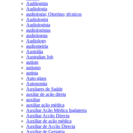
Audilogista
Audiologia
audiologia; Otorrino; técnicos
Audiologist
Audiologista
audiologistas
audiologsta
Audiology
audiometria
Austrália
Australian Job
autism
autismo
autista
Auto-glass
Autonomia
Auxiiares de Saúde
auxilar de ação direta
auxiliar
auxiliar ação médica
Auxiliar Ação Médica Inglaterra
Auxiliar Acção Directa
Auxiliar de ação médica
Auxiliar de Acção Directa
Auxiliar de Geriatria