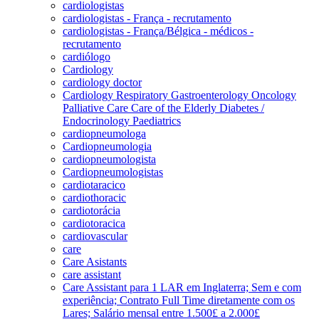
cardiologistas
cardiologistas - França - recrutamento
cardiologistas - França/Bélgica - médicos -
recrutamento
cardiólogo
Cardiology
cardiology doctor
Cardiology Respiratory Gastroenterology Oncology
Palliative Care Care of the Elderly Diabetes /
Endocrinology Paediatrics
cardiopneumologa
Cardiopneumologia
cardiopneumologista
Cardiopneumologistas
cardiotaracico
cardiothoracic
cardiotorácia
cardiotoracica
cardiovascular
care
Care Asistants
care assistant
Care Assistant para 1 LAR em Inglaterra; Sem e com
experiência; Contrato Full Time diretamente com os
Lares; Salário mensal entre 1.500£ a 2.000£