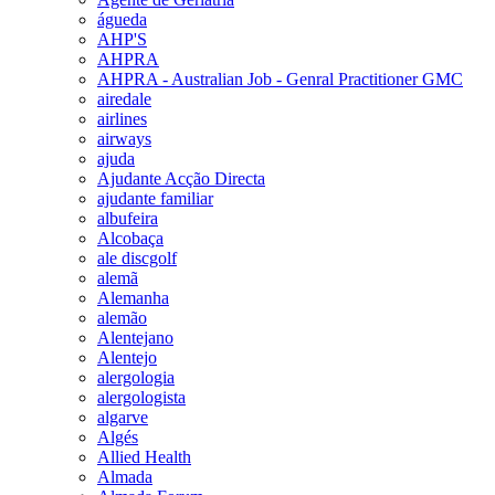
águeda
AHP'S
AHPRA
AHPRA - Australian Job - Genral Practitioner GMC
airedale
airlines
airways
ajuda
Ajudante Acção Directa
ajudante familiar
albufeira
Alcobaça
ale discgolf
alemã
Alemanha
alemão
Alentejano
Alentejo
alergologia
alergologista
algarve
Algés
Allied Health
Almada