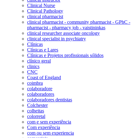
Clinical Nurse
Clinical Pathology
clinical pharmacist
clinical pharmacist - community pharmacist - GPhC -
pharmacist - pharmacy job - vaistininkas
clinical researcher associate oncology
clinical specialist in psychiatry
Clínicas
Clínicas e Lares
Clínicas e Projetos profissionais sólidos
clínico geral
clinics
CNC
Coast of England
coimbra
colaboradore
colaboradores
colaboradores dentistas
Colchester
colheitas
colorretal
com e sem experiência
Com experiência
com ou sem experiencia