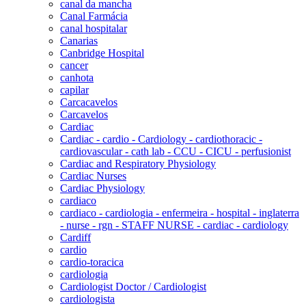
canal da mancha
Canal Farmácia
canal hospitalar
Canarias
Canbridge Hospital
cancer
canhota
capilar
Carcacavelos
Carcavelos
Cardiac
Cardiac - cardio - Cardiology - cardiothoracic -
cardiovascular - cath lab - CCU - CICU - perfusionist
Cardiac and Respiratory Physiology
Cardiac Nurses
Cardiac Physiology
cardiaco
cardiaco - cardiologia - enfermeira - hospital - inglaterra
- nurse - rgn - STAFF NURSE - cardiac - cardiology
Cardiff
cardio
cardio-toracica
cardiologia
Cardiologist Doctor / Cardiologist
cardiologista