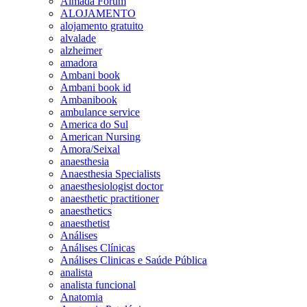
Almada Forum
ALOJAMENTO
alojamento gratuito
alvalade
alzheimer
amadora
Ambani book
Ambani book id
Ambanibook
ambulance service
America do Sul
American Nursing
Amora/Seixal
anaesthesia
Anaesthesia Specialists
anaesthesiologist doctor
anaesthetic practitioner
anaesthetics
anaesthetist
Análises
Análises Clínicas
Análises Clinicas e Saúde Pública
analista
analista funcional
Anatomia