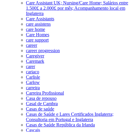
Care Assistant UK; Nursing/Care Home; Salários entre
1.500£ a 2.000£ por mês; Acompanhamento local em
Inglaterra
Care Assistants
care assistens
care home
Care Homes
care support
career
career progression
Caregiver
Caremark
carer
cariaco
Carlisle
Carlow
carreira
Carreira Profissional
Casa de repouso
Casal de Cambra
Casas de saúde
Casas de Saúde e Lares Certificados Inglaterra;
Consultoria em Portugal e Inglaterra
Casas de Saúde República da Irlanda
Cascais