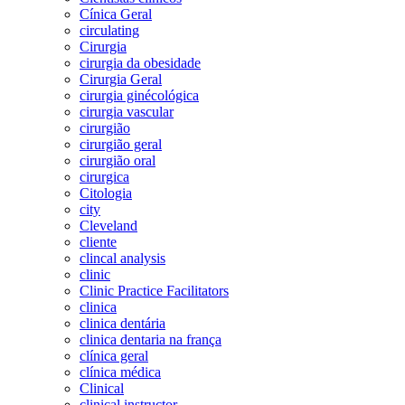
Cínica Geral
circulating
Cirurgia
cirurgia da obesidade
Cirurgia Geral
cirurgia ginécológica
cirurgia vascular
cirurgião
cirurgião geral
cirurgião oral
cirurgica
Citologia
city
Cleveland
cliente
clincal analysis
clinic
Clinic Practice Facilitators
clinica
clinica dentária
clinica dentaria na frança
clínica geral
clínica médica
Clinical
clinical instructor