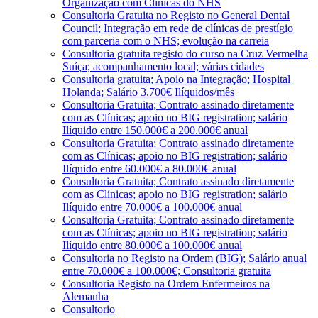
Organização com Clínicas do NHS
Consultoria Gratuita no Registo no General Dental
Council; Integração em rede de clínicas de prestígio
com parceria com o NHS; evolução na carreia
Consultoria gratuita registo do curso na Cruz Vermelha
Suíça; acompanhamento local; várias cidades
Consultoria gratuita; Apoio na Integração; Hospital
Holanda; Salário 3.700€ Ilíquidos/mês
Consultoria Gratuita; Contrato assinado diretamente
com as Clínicas; apoio no BIG registration; salário
Ilíquido entre 150.000€ a 200.000€ anual
Consultoria Gratuita; Contrato assinado diretamente
com as Clínicas; apoio no BIG registration; salário
Ilíquido entre 60.000€ a 80.000€ anual
Consultoria Gratuita; Contrato assinado diretamente
com as Clínicas; apoio no BIG registration; salário
Ilíquido entre 70.000€ a 100.000€ anual
Consultoria Gratuita; Contrato assinado diretamente
com as Clínicas; apoio no BIG registration; salário
Ilíquido entre 80.000€ a 100.000€ anual
Consultoria no Registo na Ordem (BIG); Salário anual
entre 70.000€ a 100.000€; Consultoria gratuita
Consultoria Registo na Ordem Enfermeiros na
Alemanha
Consultorio