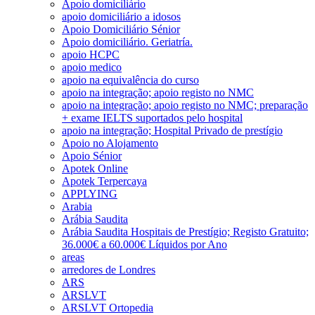
Apoio domiciliário
apoio domiciliário a idosos
Apoio Domiciliário Sénior
Apoio domiciliário. Geriatría.
apoio HCPC
apoio medico
apoio na equivalência do curso
apoio na integração; apoio registo no NMC
apoio na integração; apoio registo no NMC; preparação
+ exame IELTS suportados pelo hospital
apoio na integração; Hospital Privado de prestígio
Apoio no Alojamento
Apoio Sénior
Apotek Online
Apotek Terpercaya
APPLYING
Arabia
Arábia Saudita
Arábia Saudita Hospitais de Prestígio; Registo Gratuito;
36.000€ a 60.000€ Líquidos por Ano
areas
arredores de Londres
ARS
ARSLVT
ARSLVT Ortopedia