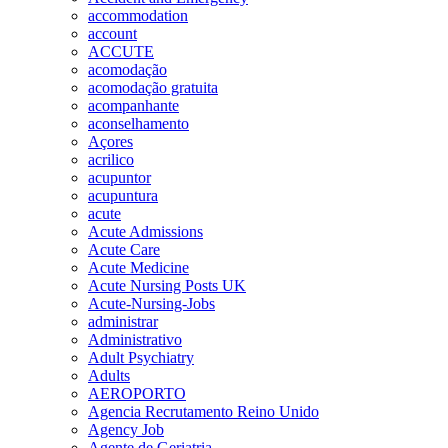
accommodation
account
ACCUTE
acomodação
acomodação gratuita
acompanhante
aconselhamento
Açores
acrilico
acupuntor
acupuntura
acute
Acute Admissions
Acute Care
Acute Medicine
Acute Nursing Posts UK
Acute-Nursing-Jobs
administrar
Administrativo
Adult Psychiatry
Adults
AEROPORTO
Agencia Recrutamento Reino Unido
Agency Job
Agente de Geriatria