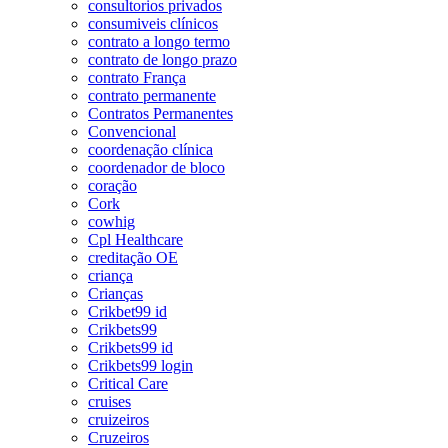
consultorios privados
consumiveis clínicos
contrato a longo termo
contrato de longo prazo
contrato França
contrato permanente
Contratos Permanentes
Convencional
coordenação clínica
coordenador de bloco
coração
Cork
cowhig
Cpl Healthcare
creditação OE
criança
Crianças
Crikbet99 id
Crikbets99
Crikbets99 id
Crikbets99 login
Critical Care
cruises
cruizeiros
Cruzeiros