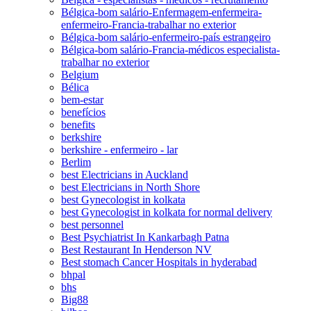
Bélgica-bom salário-Enfermagem-enfermeira-
enfermeiro-Francia-trabalhar no exterior
Bélgica-bom salário-enfermeiro-país estrangeiro
Bélgica-bom salário-Francia-médicos especialista-
trabalhar no exterior
Belgium
Bélica
bem-estar
benefícios
benefits
berkshire
berkshire - enfermeiro - lar
Berlim
best Electricians in Auckland
best Electricians in North Shore
best Gynecologist in kolkata
best Gynecologist in kolkata for normal delivery
best personnel
Best Psychiatrist In Kankarbagh Patna
Best Restaurant In Henderson NV
Best stomach Cancer Hospitals in hyderabad
bhpal
bhs
Big88