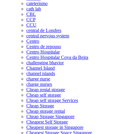
cateterismo
cath lab
CBL
CCP
CCU
central de Londres
central nervous system
Centro
Centro de repouso
Centro Hospitalar
Centro Hospitalar Cova da Beira
challenging bhavior
Channel Island
channel islands
charge nurse
charge nurses
Cheap rental storage
Cheap self storage
Cheap self storage Services
Cheap Storage
Cheap storage rental
Cheap Storage Singapore
Cheapest Self Storage
Cheapest storage in Singapore
Cheapest Storage Space Singapore