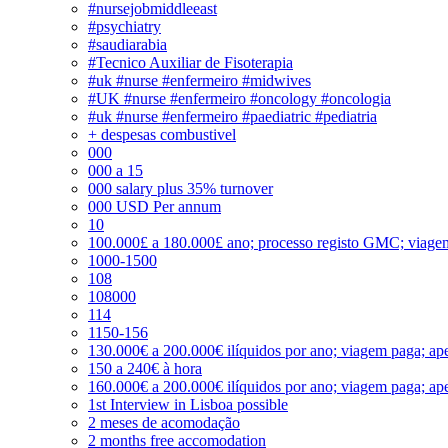
#nursejobmiddleeast
#psychiatry
#saudiarabia
#Tecnico Auxiliar de Fisoterapia
#uk #nurse #enfermeiro #midwives
#UK #nurse #enfermeiro #oncology #oncologia
#uk #nurse #enfermeiro #paediatric #pediatria
+ despesas combustivel
000
000 a 15
000 salary plus 35% turnover
000 USD Per annum
10
100.000£ a 180.000£ ano; processo registo GMC; viage
1000-1500
108
108000
114
1150-156
130.000€ a 200.000€ ilíquidos por ano; viagem paga; ape
150 a 240€ à hora
160.000€ a 200.000€ ilíquidos por ano; viagem paga; ape
1st Interview in Lisboa possible
2 meses de acomodação
2 months free accomodation