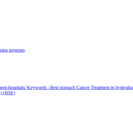
rsing program
ent-hospitals/ Keywords : Best stomach Cancer Treatment in hyderab
bs) (HSE)