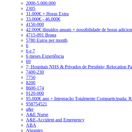
2000-5.000.000
2305
31.000€ + Horas Extra
33.000€ - 46.000€
4150-000
42.000€ ilíquidos anuais + possibilidade de horas adicio
4715-091 Braga
5780 Euros per month
6
6 e 7
6 meses Experiência
69
7; Hospitais NHS & Privados de Prestígio; Relocation P
7400-230
7750
8200
8600-174
9120-000
95.000€ ano + Integração Totalmente Comparticipada: 
958754521
a&e
A&E Nurse
A&E-Accident and Emergency
ABA
Abrantes