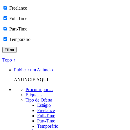
Freelance
Full-Time
Part-Time
Temporário
Topo ↑
Publicar um Anúncio
ANUNCIE AQUI
Procurar por…
Etiquetas
Tipo de Oferta
Estágio
Freelance
Full-Time
Part-Time
Temporário