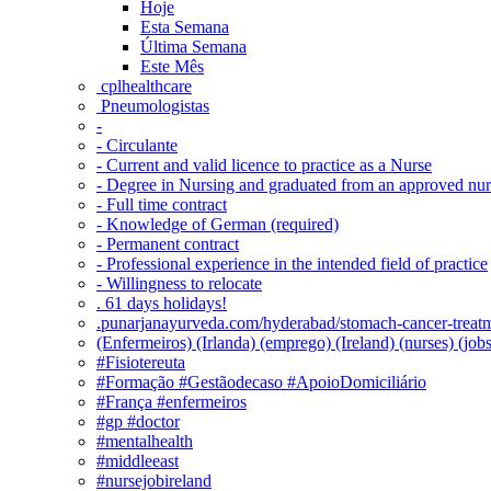
Hoje
Esta Semana
Última Semana
Este Mês
‎ cplhealthcare‬
Pneumologistas
-
- Circulante
- Current and valid licence to practice as a Nurse
- Degree in Nursing and graduated from an approved nu
- Full time contract
- Knowledge of German (required)
- Permanent contract
- Professional experience in the intended field of practice
- Willingness to relocate
. 61 days holidays!
.punarjanayurveda.com/hyderabad/stomach-cancer-treatm
(Enfermeiros) (Irlanda) (emprego) (Ireland) (nurses) (jo
#Fisiotereuta
#Formação #Gestãodecaso #ApoioDomiciliário
#França #enfermeiros
#gp #doctor
#mentalhealth
#middleeast
#nursejobireland