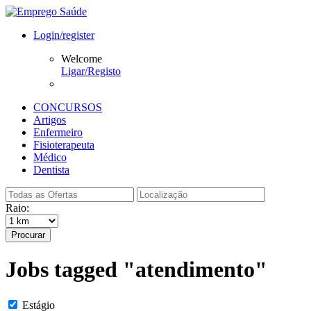
Login/register
Welcome
Ligar/Registo
CONCURSOS
Artigos
Enfermeiro
Fisioterapeuta
Médico
Dentista
Raio:
Procurar
Jobs tagged "atendimento"
Estágio