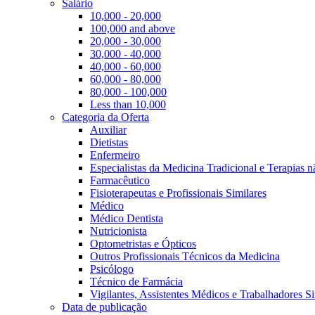
Salário
10,000 - 20,000
100,000 and above
20,000 - 30,000
30,000 - 40,000
40,000 - 60,000
60,000 - 80,000
80,000 - 100,000
Less than 10,000
Categoria da Oferta
Auxiliar
Dietistas
Enfermeiro
Especialistas da Medicina Tradicional e Terapias 
Farmacêutico
Fisioterapeutas e Profissionais Similares
Médico
Médico Dentista
Nutricionista
Optometristas e Ópticos
Outros Profissionais Técnicos da Medicina
Psicólogo
Técnico de Farmácia
Vigilantes, Assistentes Médicos e Trabalhadores Si
Data de publicação