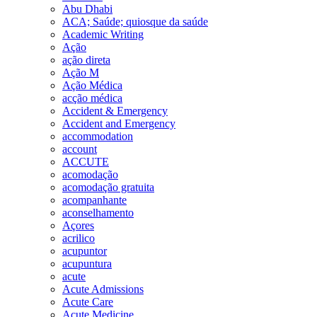
Abu Dhabi
ACA; Saúde; quiosque da saúde
Academic Writing
Ação
ação direta
Ação M
Ação Médica
acção médica
Accident & Emergency
Accident and Emergency
accommodation
account
ACCUTE
acomodação
acomodação gratuita
acompanhante
aconselhamento
Açores
acrilico
acupuntor
acupuntura
acute
Acute Admissions
Acute Care
Acute Medicine