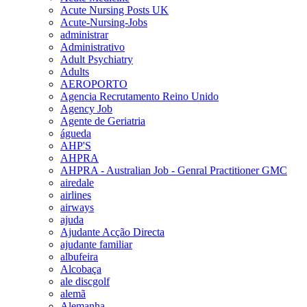
Acute Nursing Posts UK
Acute-Nursing-Jobs
administrar
Administrativo
Adult Psychiatry
Adults
AEROPORTO
Agencia Recrutamento Reino Unido
Agency Job
Agente de Geriatria
águeda
AHP'S
AHPRA
AHPRA - Australian Job - Genral Practitioner GMC
airedale
airlines
airways
ajuda
Ajudante Acção Directa
ajudante familiar
albufeira
Alcobaça
ale discgolf
alemã
Alemanha