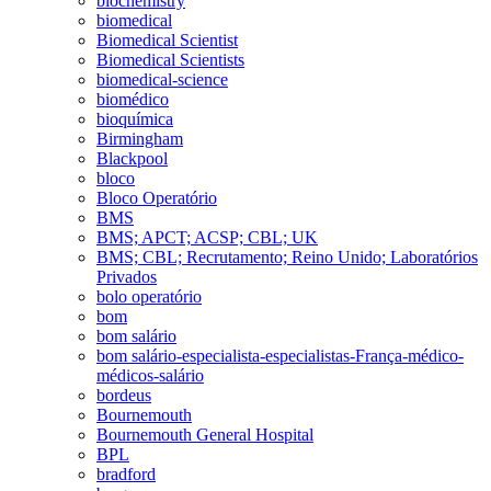
biochemistry
biomedical
Biomedical Scientist
Biomedical Scientists
biomedical-science
biomédico
bioquímica
Birmingham
Blackpool
bloco
Bloco Operatório
BMS
BMS; APCT; ACSP; CBL; UK
BMS; CBL; Recrutamento; Reino Unido; Laboratórios
Privados
bolo operatório
bom
bom salário
bom salário-especialista-especialistas-França-médico-
médicos-salário
bordeus
Bournemouth
Bournemouth General Hospital
BPL
bradford