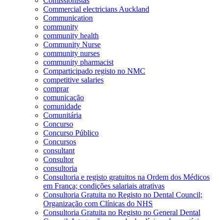
Comissionistas
Commercial electricians Auckland
Communication
community
community health
Community Nurse
community nurses
community pharmacist
Comparticipado registo no NMC
competitive salaries
comprar
comunicação
comunidade
Comunitária
Concurso
Concurso Público
Concursos
consultant
Consultor
consultoria
Consultoria e registo gratuitos na Ordem dos Médicos
em França; condições salariais atrativas
Consultoria Gratuita no Registo no Dental Council;
Organização com Clínicas do NHS
Consultoria Gratuita no Registo no General Dental