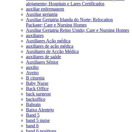
alojamento; Hospitais e Lares Certificados
auxiliar enfermagem
Auxiliar geriatria
Auxiliar Geriatria Irlanda do Norte; Relocation
Package; Care e Nursing Homes
Auxiliar Geriatria Reino Unido; Care e Nursing Homes
auxiliares
Auxiliares Ação médica
auxiliares de ação médica
Auxiliares de Acção Médica
auxiliares de saúde
Auxiliares Sénior
auxilio
Aveiro
B cirurgia
Baby Nurse
Back Office
back surgeon
backoffice
Bahrain
Baixo Alentejo
Band 5
band 5 nurse
band 6
band 6 positions