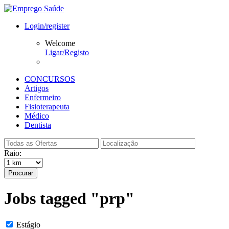
Login/register
Welcome
Ligar/Registo
CONCURSOS
Artigos
Enfermeiro
Fisioterapeuta
Médico
Dentista
Raio:
Procurar
Jobs tagged "prp"
Estágio