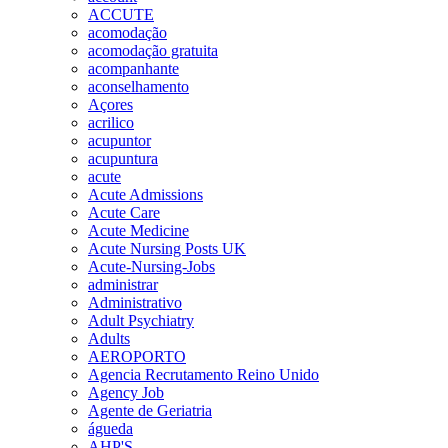
ACCUTE
acomodação
acomodação gratuita
acompanhante
aconselhamento
Açores
acrilico
acupuntor
acupuntura
acute
Acute Admissions
Acute Care
Acute Medicine
Acute Nursing Posts UK
Acute-Nursing-Jobs
administrar
Administrativo
Adult Psychiatry
Adults
AEROPORTO
Agencia Recrutamento Reino Unido
Agency Job
Agente de Geriatria
águeda
AHP'S