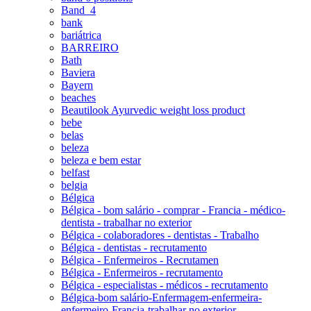
Band_4
bank
bariátrica
BARREIRO
Bath
Baviera
Bayern
beaches
Beautilook Ayurvedic weight loss product
bebe
belas
beleza
beleza e bem estar
belfast
belgia
Bélgica
Bélgica - bom salário - comprar - Francia - médico-
dentista - trabalhar no exterior
Bélgica - colaboradores - dentistas - Trabalho
Bélgica - dentistas - recrutamento
Bélgica - Enfermeiros - Recrutamen
Bélgica - Enfermeiros - recrutamento
Bélgica - especialistas - médicos - recrutamento
Bélgica-bom salário-Enfermagem-enfermeira-
enfermeiro-Francia-trabalhar no exterior