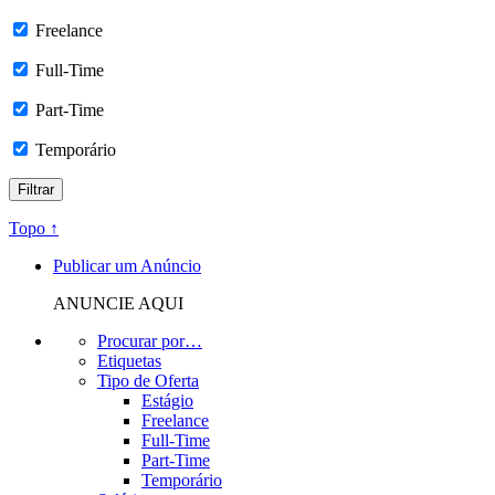
Freelance
Full-Time
Part-Time
Temporário
Topo ↑
Publicar um Anúncio
ANUNCIE AQUI
Procurar por…
Etiquetas
Tipo de Oferta
Estágio
Freelance
Full-Time
Part-Time
Temporário