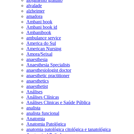
alojamento gratuito
alvalade
alzheimer
amadora
Ambani book
Ambani book id
Ambanibook
ambulance service
America do Sul
American Nursing
Amora/Seixal
anaesthesia
Anaesthesia Specialists
anaesthesiologist doctor
anaesthetic practitioner
anaesthetics
anaesthetist
Análises
Análises Clínicas
Análises Clinicas e Saúde Pública
analista
analista funcional
Anatomia
Anatomia Patológica
anatomia patológica citológica e tanatológica