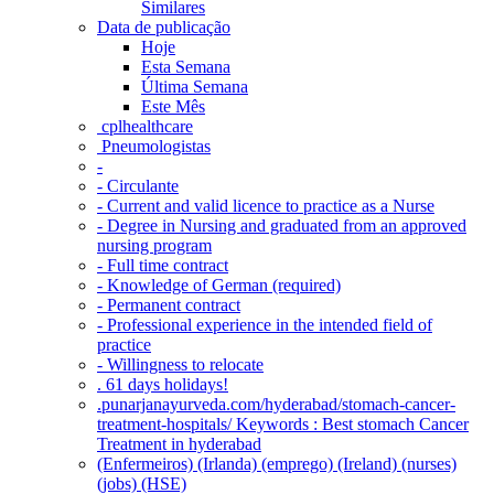
Similares
Data de publicação
Hoje
Esta Semana
Última Semana
Este Mês
‎ cplhealthcare‬
Pneumologistas
-
- Circulante
- Current and valid licence to practice as a Nurse
- Degree in Nursing and graduated from an approved
nursing program
- Full time contract
- Knowledge of German (required)
- Permanent contract
- Professional experience in the intended field of
practice
- Willingness to relocate
. 61 days holidays!
.punarjanayurveda.com/hyderabad/stomach-cancer-
treatment-hospitals/ Keywords : Best stomach Cancer
Treatment in hyderabad
(Enfermeiros) (Irlanda) (emprego) (Ireland) (nurses)
(jobs) (HSE)