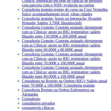
Council; Integração em rede de clínicas de prestígio
com parceria com o NHS; evolução na carreia
Consultoria gratuita registo do curso na Cruz Vermelha
Suíça; acompanhamento local; várias cidades
Consultoria gratuita; Apoio na Integração; Hospital
Holanda; Salário 3.700€ Ilíquidos/mês
Consultoria Gratuita; Contrato assinado diretamente
com as Clínicas; apoio no BIG registration; salário
Ilíquido entre 150.000€ a 200.000€ anual
Consultoria Gratuita; Contrato assinado diretamente
com as Clínicas; apoio no BIG registration; salário
Ilíquido entre 60.000€ a 80.000€ anual
Consultoria Gratuita; Contrato assinado diretamente
com as Clínicas; apoio no BIG registration; salário
Ilíquido entre 70.000€ a 100.000€ anual
Consultoria Gratuita; Contrato assinado diretamente
com as Clínicas; apoio no BIG registration; salário
Ilíquido entre 80.000€ a 100.000€ anual
Consultoria no Registo na Ordem (BIG); Salário anual
entre 70.000€ a 100.000€; Consultoria gratuita
Consultoria Registo na Ordem Enfermeiros na
Alemanha
Consultorio
consultorios privados
consumiveis clínicos