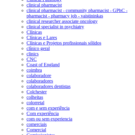
clinical pharmacist
clinical pharmacist - community pharmacist - GPhC -
pharmacist - pharmacy job - vaistininkas
clinical researcher associate oncology
clinical specialist in psychiatry
Clínicas
Clínicas e Lares
Clínicas e Projetos profissionais sólidos
clínico geral
clinics
CNC
Coast of England
coimbra
colaboradore
colaboradores
colaboradores dentistas
Colchester
colheitas
colorretal
com e sem experiência
Com experiência
com ou sem experiencia
comerciais
Comercial