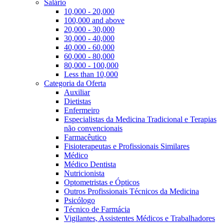
Salário
10,000 - 20,000
100,000 and above
20,000 - 30,000
30,000 - 40,000
40,000 - 60,000
60,000 - 80,000
80,000 - 100,000
Less than 10,000
Categoria da Oferta
Auxiliar
Dietistas
Enfermeiro
Especialistas da Medicina Tradicional e Terapias
não convencionais
Farmacêutico
Fisioterapeutas e Profissionais Similares
Médico
Médico Dentista
Nutricionista
Optometristas e Ópticos
Outros Profissionais Técnicos da Medicina
Psicólogo
Técnico de Farmácia
Vigilantes, Assistentes Médicos e Trabalhadores