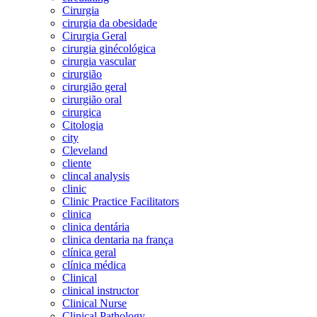
Cirurgia
cirurgia da obesidade
Cirurgia Geral
cirurgia ginécológica
cirurgia vascular
cirurgião
cirurgião geral
cirurgião oral
cirurgica
Citologia
city
Cleveland
cliente
clincal analysis
clinic
Clinic Practice Facilitators
clinica
clinica dentária
clinica dentaria na frança
clínica geral
clínica médica
Clinical
clinical instructor
Clinical Nurse
Clinical Pathology