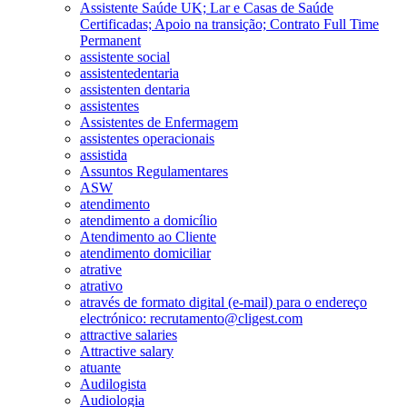
Assistente Saúde UK; Lar e Casas de Saúde
Certificadas; Apoio na transição; Contrato Full Time
Permanent
assistente social
assistentedentaria
assistenten dentaria
assistentes
Assistentes de Enfermagem
assistentes operacionais
assistida
Assuntos Regulamentares
ASW
atendimento
atendimento a domicílio
Atendimento ao Cliente
atendimento domiciliar
atrative
atrativo
através de formato digital (e-mail) para o endereço
electrónico: recrutamento@cligest.com
attractive salaries
Attractive salary
atuante
Audilogista
Audiologia