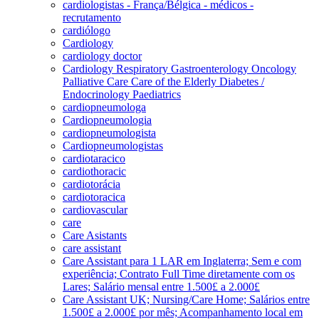
cardiologistas - França/Bélgica - médicos -
recrutamento
cardiólogo
Cardiology
cardiology doctor
Cardiology Respiratory Gastroenterology Oncology
Palliative Care Care of the Elderly Diabetes /
Endocrinology Paediatrics
cardiopneumologa
Cardiopneumologia
cardiopneumologista
Cardiopneumologistas
cardiotaracico
cardiothoracic
cardiotorácia
cardiotoracica
cardiovascular
care
Care Asistants
care assistant
Care Assistant para 1 LAR em Inglaterra; Sem e com
experiência; Contrato Full Time diretamente com os
Lares; Salário mensal entre 1.500£ a 2.000£
Care Assistant UK; Nursing/Care Home; Salários entre
1.500£ a 2.000£ por mês; Acompanhamento local em