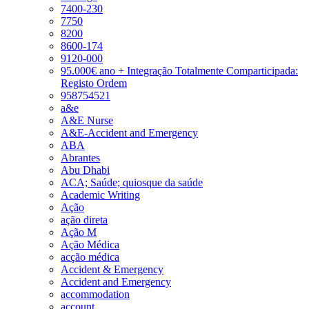
7400-230
7750
8200
8600-174
9120-000
95.000€ ano + Integração Totalmente Comparticipada:
Registo Ordem
958754521
a&e
A&E Nurse
A&E-Accident and Emergency
ABA
Abrantes
Abu Dhabi
ACA; Saúde; quiosque da saúde
Academic Writing
Ação
ação direta
Ação M
Ação Médica
acção médica
Accident & Emergency
Accident and Emergency
accommodation
account