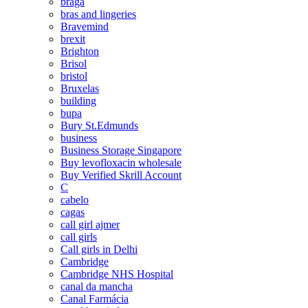
braga
bras and lingeries
Bravemind
brexit
Brighton
Brisol
bristol
Bruxelas
building
bupa
Bury St.Edmunds
business
Business Storage Singapore
Buy levofloxacin wholesale
Buy Verified Skrill Account
C
cabelo
cagas
call girl ajmer
call girls
Call girls in Delhi
Cambridge
Cambridge NHS Hospital
canal da mancha
Canal Farmácia