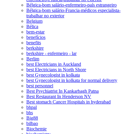
Bélgica-bom salário-enfermeiro-país estrangeiro
Bélgica-bom salário-Francia-médicos especialista-
trabalhar no exterior
Belgium
Bélica
bem-estar
benefícios
benefits
berkshire
berkshire - enfermeiro - lar
Berlim
best Electricians in Auckland
best Electricians in North Shore
best Gynecologist in kolkata
best Gynecologist in kolkata for normal delivery
best personnel
Best Psychiatrist In Kankarbagh Patna
Best Restaurant In Henderson NV
Best stomach Cancer Hospitals in hyderabad
bhpal
bhs
Big88
bilbao
Biochemie