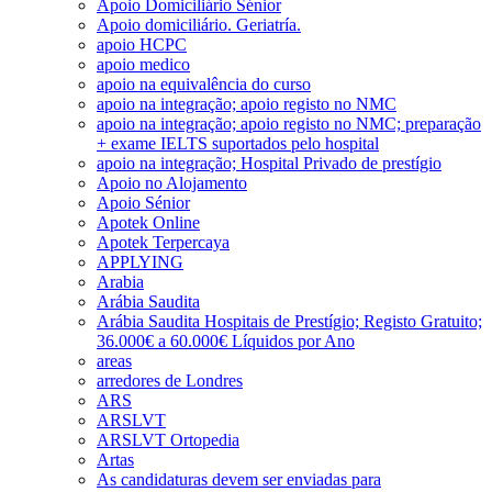
Apoio Domiciliário Sénior
Apoio domiciliário. Geriatría.
apoio HCPC
apoio medico
apoio na equivalência do curso
apoio na integração; apoio registo no NMC
apoio na integração; apoio registo no NMC; preparação
+ exame IELTS suportados pelo hospital
apoio na integração; Hospital Privado de prestígio
Apoio no Alojamento
Apoio Sénior
Apotek Online
Apotek Terpercaya
APPLYING
Arabia
Arábia Saudita
Arábia Saudita Hospitais de Prestígio; Registo Gratuito;
36.000€ a 60.000€ Líquidos por Ano
areas
arredores de Londres
ARS
ARSLVT
ARSLVT Ortopedia
Artas
As candidaturas devem ser enviadas para