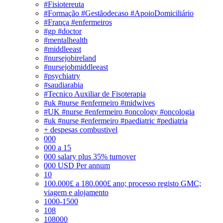
#Fisiotereuta
#Formação #Gestãodecaso #ApoioDomiciliário
#França #enfermeiros
#gp #doctor
#mentalhealth
#middleeast
#nursejobireland
#nursejobmiddleeast
#psychiatry
#saudiarabia
#Tecnico Auxiliar de Fisoterapia
#uk #nurse #enfermeiro #midwives
#UK #nurse #enfermeiro #oncology #oncologia
#uk #nurse #enfermeiro #paediatric #pediatria
+ despesas combustivel
000
000 a 15
000 salary plus 35% turnover
000 USD Per annum
10
100.000£ a 180.000£ ano; processo registo GMC;
viagem e alojamento
1000-1500
108
108000