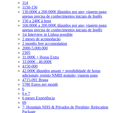
114
1150-156
130.000€ a 200.000€ ilíquidos por ano; viagem paga;
apenas precisa de conhecimentos iniciais de Inglês
150 a 240€ à hora
160.000€ a 200.000€ ilíquidos por ano; viagem paga;
apenas precisa de conhecimentos iniciais de Inglês
1st Interview in Lisboa possible
2 meses de acomodação
2 months free accomodation
2000-5.000.000
2305
31.000€ + Horas Extra
33.000€ - 46.000€
4150-000
42.000€ ilíquidos anuais + possibilidade de horas
adicionais; registo NMBI gratuito; viagem paga
4715-091 Braga
5780 Euros per month
6
6 e 7
6 meses Experiência
69
7; Hospitais NHS & Privados de Prestígio; Relocation
Package