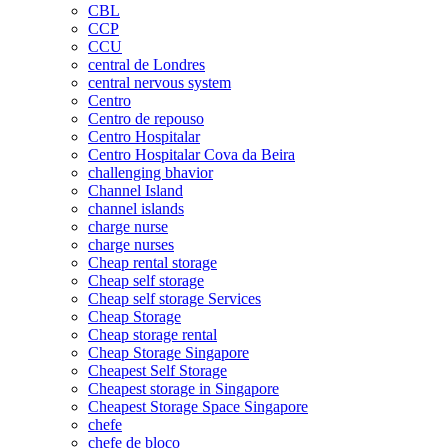
CBL
CCP
CCU
central de Londres
central nervous system
Centro
Centro de repouso
Centro Hospitalar
Centro Hospitalar Cova da Beira
challenging bhavior
Channel Island
channel islands
charge nurse
charge nurses
Cheap rental storage
Cheap self storage
Cheap self storage Services
Cheap Storage
Cheap storage rental
Cheap Storage Singapore
Cheapest Self Storage
Cheapest storage in Singapore
Cheapest Storage Space Singapore
chefe
chefe de bloco