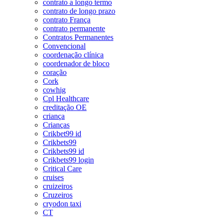
contrato a longo termo
contrato de longo prazo
contrato França
contrato permanente
Contratos Permanentes
Convencional
coordenação clínica
coordenador de bloco
coração
Cork
cowhig
Cpl Healthcare
creditação OE
criança
Crianças
Crikbet99 id
Crikbets99
Crikbets99 id
Crikbets99 login
Critical Care
cruises
cruizeiros
Cruzeiros
cryodon taxi
CT