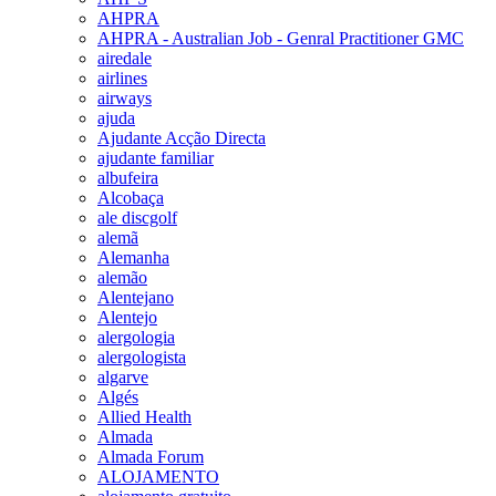
AHPRA
AHPRA - Australian Job - Genral Practitioner GMC
airedale
airlines
airways
ajuda
Ajudante Acção Directa
ajudante familiar
albufeira
Alcobaça
ale discgolf
alemã
Alemanha
alemão
Alentejano
Alentejo
alergologia
alergologista
algarve
Algés
Allied Health
Almada
Almada Forum
ALOJAMENTO