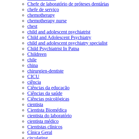
Chefe de laboratório de próteses dentárias
chefe de serviço
chemotherapy
chemotherapy nurse
chest
child and adolescent psychiatrist
Child and Adolescent Psychiatry
child and adolescent psychiatry specialist
Child Psychiatrist In Patna
Childreen
chile
china
chirurgien-dentiste
CICU
ciência
Ciências da educação
Ciências da saúde
Ciências psicológicas
cientista
Cientista Biomédica
cientista do laboratório
cientista médico
Cientistas clínicos
Cínica Geral
circulating