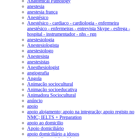
Anatomical Pathology
anestesia
anestesia frança
Anestésico
Anestésico - cardiaco - cardiologia - enfermeira
anestésico - enfermeiras - entrevista Skype - esfrega -
hospital - instrumentador - nhs - rgn
anestesiologia
Anestesiologista
anestesiologo
Anestesista
anestesistas
Anesthesiologist
angiografia
Angola
Animação sociocultural
Animação socioeducativa
Animadora Sociocultural
anúncio
apoio
apoio alojamento; apoio na integração; apoio registo no
NMC; IELTS + Preparation
apoio ao domicilio
Apoio domiciliário
apoio domiciliário a idosos