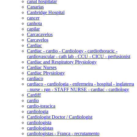
canal hospitalar
Canarias
Canbridge Hospital
cancer
canhota
capilar
Carcacavelos
Carcavelos
Cardiac
Cardiac - cardio - Cardiology - cardiothoracic -
cardiovascular - cath lab - CCU - CICU - perfusionist
Cardiac and Respiratory Physiology
Cardiac Nurses
Cardiac Physiology
cardiaco
cardiaco - cardiologia - enfermeira - hospital - inglaterra
- nurse - rgn - STAFF NURSE - cardiac - cardiology
Cardiff
cardio
cardio-toracica
cardiologia
Cardiologist Doctor / Cardiologist
cardiologista
cardiologistas
cardiologistas - França - recrutamento