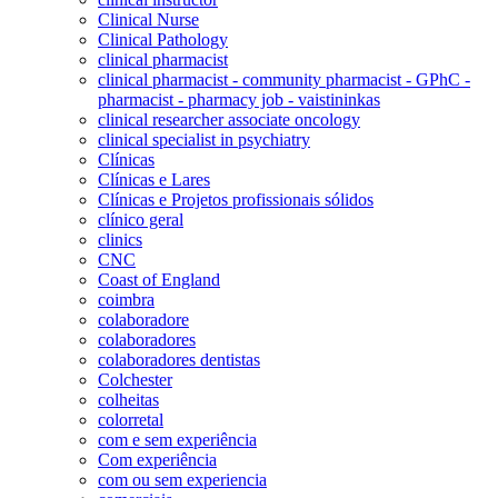
Clinical Nurse
Clinical Pathology
clinical pharmacist
clinical pharmacist - community pharmacist - GPhC -
pharmacist - pharmacy job - vaistininkas
clinical researcher associate oncology
clinical specialist in psychiatry
Clínicas
Clínicas e Lares
Clínicas e Projetos profissionais sólidos
clínico geral
clinics
CNC
Coast of England
coimbra
colaboradore
colaboradores
colaboradores dentistas
Colchester
colheitas
colorretal
com e sem experiência
Com experiência
com ou sem experiencia