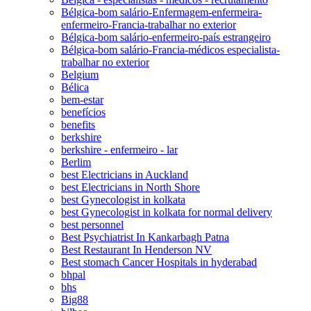
Bélgica-bom salário-Enfermagem-enfermeira-
enfermeiro-Francia-trabalhar no exterior
Bélgica-bom salário-enfermeiro-país estrangeiro
Bélgica-bom salário-Francia-médicos especialista-
trabalhar no exterior
Belgium
Bélica
bem-estar
benefícios
benefits
berkshire
berkshire - enfermeiro - lar
Berlim
best Electricians in Auckland
best Electricians in North Shore
best Gynecologist in kolkata
best Gynecologist in kolkata for normal delivery
best personnel
Best Psychiatrist In Kankarbagh Patna
Best Restaurant In Henderson NV
Best stomach Cancer Hospitals in hyderabad
bhpal
bhs
Big88