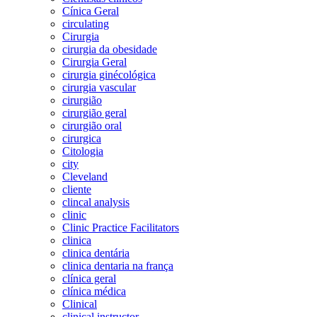
Cínica Geral
circulating
Cirurgia
cirurgia da obesidade
Cirurgia Geral
cirurgia ginécológica
cirurgia vascular
cirurgião
cirurgião geral
cirurgião oral
cirurgica
Citologia
city
Cleveland
cliente
clincal analysis
clinic
Clinic Practice Facilitators
clinica
clinica dentária
clinica dentaria na frança
clínica geral
clínica médica
Clinical
clinical instructor