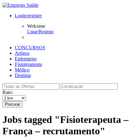
Login/register
Welcome
Ligar/Registo
CONCURSOS
Artigos
Enfermeiro
Fisioterapeuta
Médico
Dentista
Raio:
Procurar
Jobs tagged "Fisioterapeuta –
França – recrutamento"