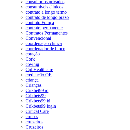
consultorios privados
consumiveis clínicos
contrato a longo termo
contrato de longo prazo
contrato França
contrato permanente
Contratos Permanentes
Convencional
coordenação clínica
coordenador de bloco
coração
Cork
cowhig
Cpl Healthcare
creditação OE
criança
Crianças
Crikbet99 id
Crikbets99
Crikbets99 id
Crikbets99 login
Critical Care
cruises
cruizeiros
Cruzeiros