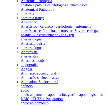
Anatomia Patológica
anatomia patológica citológica e tanatológica
Anatomical Pathology
anestesia
anestesia frança
Anestésico
Anestésico - cardiaco - cardiologia - enfermeira
anestésico - enfermeiras - entrevista Skype - esfrega -
hospital - instrumentador - nhs - rgn
anestesiologia
Anestesiologista
anestesiologo
Anestesista
anestesistas
Anesthesiologist
angiografia
Angola
Animação sociocultural
Animação socioeducativa
Animadora Sociocultural
anúncio
apoio
apoio alojamento; apoio na integração; apoio registo no
NMC; IELTS + Preparation
apoio ao domicilio