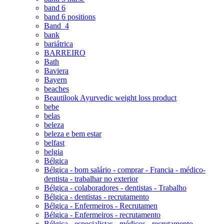
band 6
band 6 positions
Band_4
bank
bariátrica
BARREIRO
Bath
Baviera
Bayern
beaches
Beautilook Ayurvedic weight loss product
bebe
belas
beleza
beleza e bem estar
belfast
belgia
Bélgica
Bélgica - bom salário - comprar - Francia - médico-
dentista - trabalhar no exterior
Bélgica - colaboradores - dentistas - Trabalho
Bélgica - dentistas - recrutamento
Bélgica - Enfermeiros - Recrutamen
Bélgica - Enfermeiros - recrutamento
Bélgica - especialistas - médicos - recrutamento