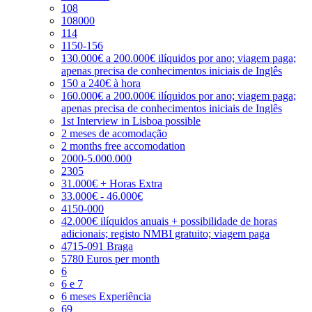
108
108000
114
1150-156
130.000€ a 200.000€ ilíquidos por ano; viagem paga;
apenas precisa de conhecimentos iniciais de Inglês
150 a 240€ à hora
160.000€ a 200.000€ ilíquidos por ano; viagem paga;
apenas precisa de conhecimentos iniciais de Inglês
1st Interview in Lisboa possible
2 meses de acomodação
2 months free accomodation
2000-5.000.000
2305
31.000€ + Horas Extra
33.000€ - 46.000€
4150-000
42.000€ ilíquidos anuais + possibilidade de horas
adicionais; registo NMBI gratuito; viagem paga
4715-091 Braga
5780 Euros per month
6
6 e 7
6 meses Experiência
69