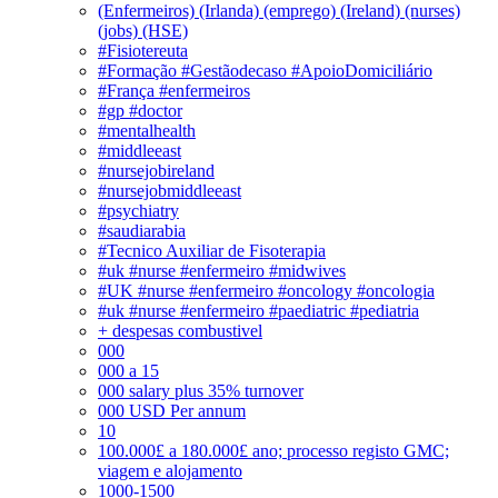
(Enfermeiros) (Irlanda) (emprego) (Ireland) (nurses)
(jobs) (HSE)
#Fisiotereuta
#Formação #Gestãodecaso #ApoioDomiciliário
#França #enfermeiros
#gp #doctor
#mentalhealth
#middleeast
#nursejobireland
#nursejobmiddleeast
#psychiatry
#saudiarabia
#Tecnico Auxiliar de Fisoterapia
#uk #nurse #enfermeiro #midwives
#UK #nurse #enfermeiro #oncology #oncologia
#uk #nurse #enfermeiro #paediatric #pediatria
+ despesas combustivel
000
000 a 15
000 salary plus 35% turnover
000 USD Per annum
10
100.000£ a 180.000£ ano; processo registo GMC;
viagem e alojamento
1000-1500