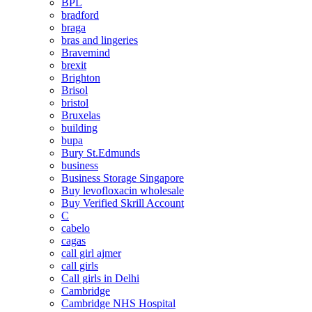
BPL
bradford
braga
bras and lingeries
Bravemind
brexit
Brighton
Brisol
bristol
Bruxelas
building
bupa
Bury St.Edmunds
business
Business Storage Singapore
Buy levofloxacin wholesale
Buy Verified Skrill Account
C
cabelo
cagas
call girl ajmer
call girls
Call girls in Delhi
Cambridge
Cambridge NHS Hospital