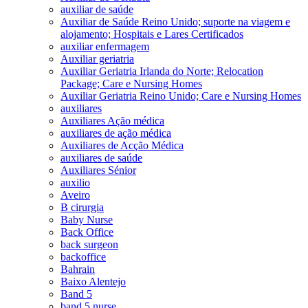
auxiliar de saúde
Auxiliar de Saúde Reino Unido; suporte na viagem e
alojamento; Hospitais e Lares Certificados
auxiliar enfermagem
Auxiliar geriatria
Auxiliar Geriatria Irlanda do Norte; Relocation
Package; Care e Nursing Homes
Auxiliar Geriatria Reino Unido; Care e Nursing Homes
auxiliares
Auxiliares Ação médica
auxiliares de ação médica
Auxiliares de Acção Médica
auxiliares de saúde
Auxiliares Sénior
auxilio
Aveiro
B cirurgia
Baby Nurse
Back Office
back surgeon
backoffice
Bahrain
Baixo Alentejo
Band 5
band 5 nurse