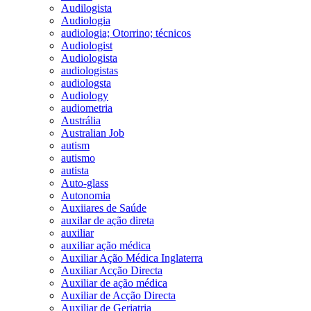
Audilogista
Audiologia
audiologia; Otorrino; técnicos
Audiologist
Audiologista
audiologistas
audiologsta
Audiology
audiometria
Austrália
Australian Job
autism
autismo
autista
Auto-glass
Autonomia
Auxiiares de Saúde
auxilar de ação direta
auxiliar
auxiliar ação médica
Auxiliar Ação Médica Inglaterra
Auxiliar Acção Directa
Auxiliar de ação médica
Auxiliar de Acção Directa
Auxiliar de Geriatria