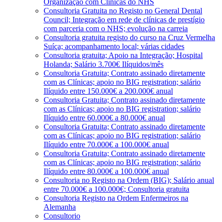
Organização com Clínicas do NHS
Consultoria Gratuita no Registo no General Dental
Council; Integração em rede de clínicas de prestígio
com parceria com o NHS; evolução na carreia
Consultoria gratuita registo do curso na Cruz Vermelha
Suíça; acompanhamento local; várias cidades
Consultoria gratuita; Apoio na Integração; Hospital
Holanda; Salário 3.700€ Ilíquidos/mês
Consultoria Gratuita; Contrato assinado diretamente
com as Clínicas; apoio no BIG registration; salário
Ilíquido entre 150.000€ a 200.000€ anual
Consultoria Gratuita; Contrato assinado diretamente
com as Clínicas; apoio no BIG registration; salário
Ilíquido entre 60.000€ a 80.000€ anual
Consultoria Gratuita; Contrato assinado diretamente
com as Clínicas; apoio no BIG registration; salário
Ilíquido entre 70.000€ a 100.000€ anual
Consultoria Gratuita; Contrato assinado diretamente
com as Clínicas; apoio no BIG registration; salário
Ilíquido entre 80.000€ a 100.000€ anual
Consultoria no Registo na Ordem (BIG); Salário anual
entre 70.000€ a 100.000€; Consultoria gratuita
Consultoria Registo na Ordem Enfermeiros na
Alemanha
Consultorio