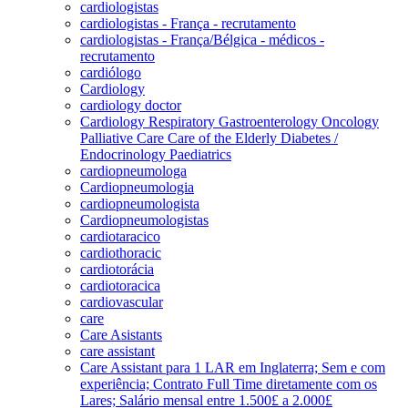
cardiologistas
cardiologistas - França - recrutamento
cardiologistas - França/Bélgica - médicos -
recrutamento
cardiólogo
Cardiology
cardiology doctor
Cardiology Respiratory Gastroenterology Oncology
Palliative Care Care of the Elderly Diabetes /
Endocrinology Paediatrics
cardiopneumologa
Cardiopneumologia
cardiopneumologista
Cardiopneumologistas
cardiotaracico
cardiothoracic
cardiotorácia
cardiotoracica
cardiovascular
care
Care Asistants
care assistant
Care Assistant para 1 LAR em Inglaterra; Sem e com
experiência; Contrato Full Time diretamente com os
Lares; Salário mensal entre 1.500£ a 2.000£