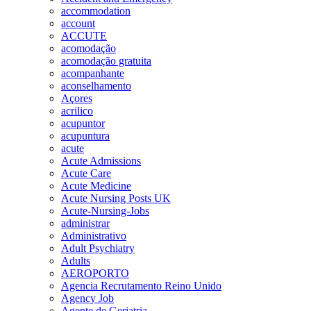
accommodation
account
ACCUTE
acomodação
acomodação gratuita
acompanhante
aconselhamento
Açores
acrilico
acupuntor
acupuntura
acute
Acute Admissions
Acute Care
Acute Medicine
Acute Nursing Posts UK
Acute-Nursing-Jobs
administrar
Administrativo
Adult Psychiatry
Adults
AEROPORTO
Agencia Recrutamento Reino Unido
Agency Job
Agente de Geriatria