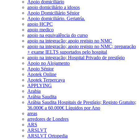
Apoio domiciliário
apoio domiciliário a idosos
Apoio Domiciliário Sénior
Apoio domiciliário. Geriatría.
apoio HCPC
apoio medico
apoio na equivalência do curso
apoio na integração; apoio registo no NMC
apoio na integração; apoio registo no NMC; preparação
+ exame IELTS suportados pelo hospital
apoio na integração; Hospital Privado de prestígio
Apoio no Alojamento
Apoio Sénior
Apotek Online
Apotek Terpercaya
APPLYING
Arabia
Arábia Saudita
Arábia Saudita Hospitais de Prestígio; Registo Gratuito;
36.000€ a 60.000€ Líquidos por Ano
areas
arredores de Londres
ARS
ARSLVT
ARSLVT Ortopedia