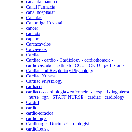
canal da mancha
Canal Farmácia
canal hospitalar
Canarias
Canbridge Hospital
cancer
canhota
capilar
Carcacavelos
Carcavelos
Cardiac
Cardiac - cardio - Cardiology - cardiothoracic -
cardiovascular - cath lab - CCU - CICU - perfusionist
Cardiac and Respiratory Physiology
Cardiac Nurses
Cardiac Physiology
cardiaco
cardiaco - cardiologia - enfermeira - hospital - inglaterra
- nurse - rgn - STAFF NURSE - cardiac - cardiology
Cardiff
cardio
cardio-toracica
cardiologia
Cardiologist Doctor / Cardiologist
cardiologista