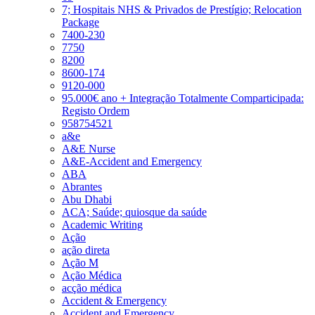
7; Hospitais NHS & Privados de Prestígio; Relocation
Package
7400-230
7750
8200
8600-174
9120-000
95.000€ ano + Integração Totalmente Comparticipada:
Registo Ordem
958754521
a&e
A&E Nurse
A&E-Accident and Emergency
ABA
Abrantes
Abu Dhabi
ACA; Saúde; quiosque da saúde
Academic Writing
Ação
ação direta
Ação M
Ação Médica
acção médica
Accident & Emergency
Accident and Emergency