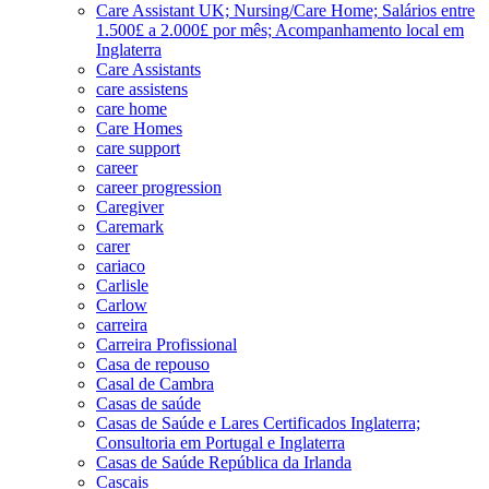
Care Assistant UK; Nursing/Care Home; Salários entre
1.500£ a 2.000£ por mês; Acompanhamento local em
Inglaterra
Care Assistants
care assistens
care home
Care Homes
care support
career
career progression
Caregiver
Caremark
carer
cariaco
Carlisle
Carlow
carreira
Carreira Profissional
Casa de repouso
Casal de Cambra
Casas de saúde
Casas de Saúde e Lares Certificados Inglaterra;
Consultoria em Portugal e Inglaterra
Casas de Saúde República da Irlanda
Cascais