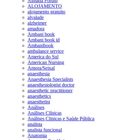
Almada Forum
ALOJAMENTO
alojamento gratuito
alvalade
alzheimer
amadora
Ambani book
Ambani book id
Ambanibook
ambulance service
America do Sul
American Nursing
Amora/Seixal
anaesthesia
Anaesthesia Specialists
anaesthesiologist doctor
anaesthetic practitioner
anaesthetics
anaesthetist
Análises
Análises Clínicas
Análises Clinicas e Saúde Pública
analista
analista funcional
Anatomia