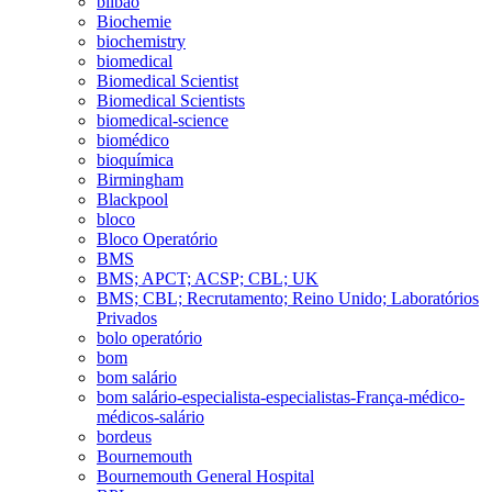
bilbao
Biochemie
biochemistry
biomedical
Biomedical Scientist
Biomedical Scientists
biomedical-science
biomédico
bioquímica
Birmingham
Blackpool
bloco
Bloco Operatório
BMS
BMS; APCT; ACSP; CBL; UK
BMS; CBL; Recrutamento; Reino Unido; Laboratórios
Privados
bolo operatório
bom
bom salário
bom salário-especialista-especialistas-França-médico-
médicos-salário
bordeus
Bournemouth
Bournemouth General Hospital