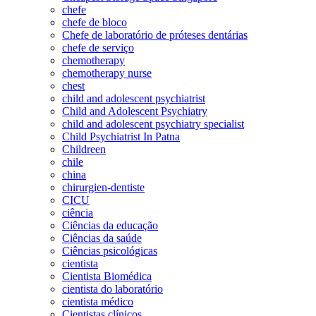
chefe
chefe de bloco
Chefe de laboratório de próteses dentárias
chefe de serviço
chemotherapy
chemotherapy nurse
chest
child and adolescent psychiatrist
Child and Adolescent Psychiatry
child and adolescent psychiatry specialist
Child Psychiatrist In Patna
Childreen
chile
china
chirurgien-dentiste
CICU
ciência
Ciências da educação
Ciências da saúde
Ciências psicológicas
cientista
Cientista Biomédica
cientista do laboratório
cientista médico
Cientistas clínicos