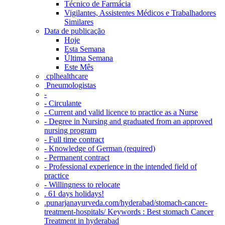
Técnico de Farmácia
Vigilantes, Assistentes Médicos e Trabalhadores
Similares
Data de publicação
Hoje
Esta Semana
Última Semana
Este Mês
‎ cplhealthcare‬
Pneumologistas
-
- Circulante
- Current and valid licence to practice as a Nurse
- Degree in Nursing and graduated from an approved
nursing program
- Full time contract
- Knowledge of German (required)
- Permanent contract
- Professional experience in the intended field of
practice
- Willingness to relocate
. 61 days holidays!
.punarjanayurveda.com/hyderabad/stomach-cancer-
treatment-hospitals/ Keywords : Best stomach Cancer
Treatment in hyderabad