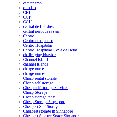
cateterismo
cath lab
CBL
CCP
CCU
central de Londres
central nervous system
Centro
Centro de repouso
Centro Hospitalar
Centro Hospitalar Cova da Beira
challenging bhavior
Channel Island
channel islands
charge nurse
charge nurses
Cheap rental storage
Cheap self storage
Cheap self storage Services
Cheap Storage
Cheap storage rental
Cheap Storage Singapore
Cheapest Self Storage
Cheapest storage in Singapore
Cheapest Storage Space Singapore