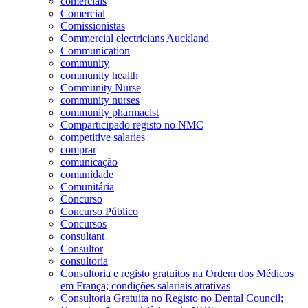
comerciais
Comercial
Comissionistas
Commercial electricians Auckland
Communication
community
community health
Community Nurse
community nurses
community pharmacist
Comparticipado registo no NMC
competitive salaries
comprar
comunicação
comunidade
Comunitária
Concurso
Concurso Público
Concursos
consultant
Consultor
consultoria
Consultoria e registo gratuitos na Ordem dos Médicos
em França; condições salariais atrativas
Consultoria Gratuita no Registo no Dental Council;