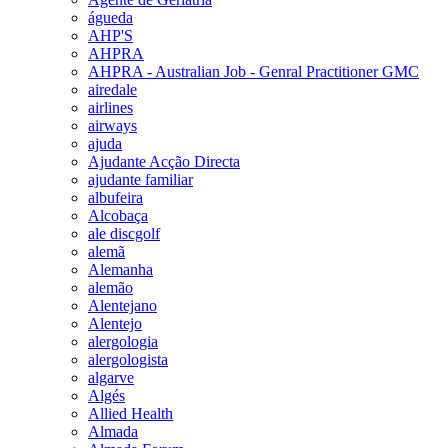
águeda
AHP'S
AHPRA
AHPRA - Australian Job - Genral Practitioner GMC
airedale
airlines
airways
ajuda
Ajudante Acção Directa
ajudante familiar
albufeira
Alcobaça
ale discgolf
alemã
Alemanha
alemão
Alentejano
Alentejo
alergologia
alergologista
algarve
Algés
Allied Health
Almada