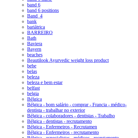
band 6
band 6 positions
Band_4
bank
bariátrica
BARREIRO
Bath
Baviera
Bayern
beaches
Beautilook Ayurvedic weight loss product
bebe
belas
beleza
beleza e bem estar
belfast
belgia
Bélgica
Bélgica - bom salário - comprar - Francia - médico-
dentista - trabalhar no exterior
Bélgica - colaboradores - dentistas - Trabalho
Bélgica - dentistas - recrutamento
Bélgica - Enfermeiros - Recrutamen
Bélgica - Enfermeiros - recrutamento
Bélgica - especialistas - médicos - recrutamento