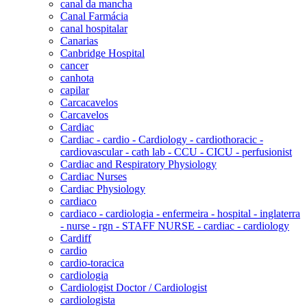
canal da mancha
Canal Farmácia
canal hospitalar
Canarias
Canbridge Hospital
cancer
canhota
capilar
Carcacavelos
Carcavelos
Cardiac
Cardiac - cardio - Cardiology - cardiothoracic -
cardiovascular - cath lab - CCU - CICU - perfusionist
Cardiac and Respiratory Physiology
Cardiac Nurses
Cardiac Physiology
cardiaco
cardiaco - cardiologia - enfermeira - hospital - inglaterra
- nurse - rgn - STAFF NURSE - cardiac - cardiology
Cardiff
cardio
cardio-toracica
cardiologia
Cardiologist Doctor / Cardiologist
cardiologista