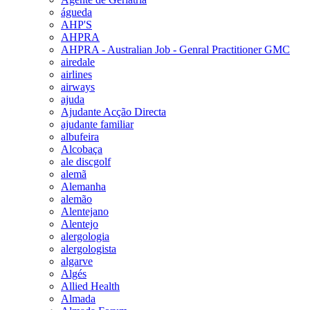
águeda
AHP'S
AHPRA
AHPRA - Australian Job - Genral Practitioner GMC
airedale
airlines
airways
ajuda
Ajudante Acção Directa
ajudante familiar
albufeira
Alcobaça
ale discgolf
alemã
Alemanha
alemão
Alentejano
Alentejo
alergologia
alergologista
algarve
Algés
Allied Health
Almada