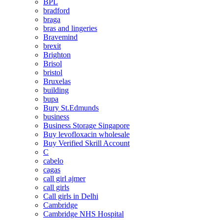
BPL
bradford
braga
bras and lingeries
Bravemind
brexit
Brighton
Brisol
bristol
Bruxelas
building
bupa
Bury St.Edmunds
business
Business Storage Singapore
Buy levofloxacin wholesale
Buy Verified Skrill Account
C
cabelo
cagas
call girl ajmer
call girls
Call girls in Delhi
Cambridge
Cambridge NHS Hospital