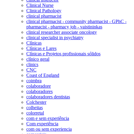
Clinical Nurse
Clinical Pathology
clinical pharmacist
clinical pharmacist - community pharmacist - GPhC -
pharmacist - pharmacy job - vaistininkas
clinical researcher associate oncology
clinical specialist in psychiatry
Clínicas
Clínicas e Lares
Clínicas e Projetos profissionais sólidos
clínico geral
clinics
CNC
Coast of England
coimbra
colaboradore
colaboradores
colaboradores dentistas
Colchester
colheitas
colorretal
com e sem experiência
Com experiência
com ou sem experiencia