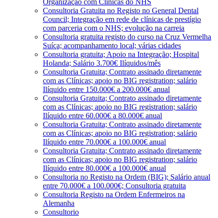
Organização com Clínicas do NHS
Consultoria Gratuita no Registo no General Dental
Council; Integração em rede de clínicas de prestígio
com parceria com o NHS; evolução na carreia
Consultoria gratuita registo do curso na Cruz Vermelha
Suíça; acompanhamento local; várias cidades
Consultoria gratuita; Apoio na Integração; Hospital
Holanda; Salário 3.700€ Ilíquidos/mês
Consultoria Gratuita; Contrato assinado diretamente
com as Clínicas; apoio no BIG registration; salário
Ilíquido entre 150.000€ a 200.000€ anual
Consultoria Gratuita; Contrato assinado diretamente
com as Clínicas; apoio no BIG registration; salário
Ilíquido entre 60.000€ a 80.000€ anual
Consultoria Gratuita; Contrato assinado diretamente
com as Clínicas; apoio no BIG registration; salário
Ilíquido entre 70.000€ a 100.000€ anual
Consultoria Gratuita; Contrato assinado diretamente
com as Clínicas; apoio no BIG registration; salário
Ilíquido entre 80.000€ a 100.000€ anual
Consultoria no Registo na Ordem (BIG); Salário anual
entre 70.000€ a 100.000€; Consultoria gratuita
Consultoria Registo na Ordem Enfermeiros na
Alemanha
Consultorio