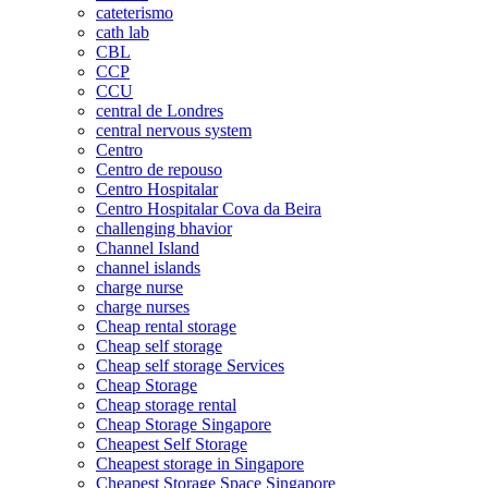
cateterismo
cath lab
CBL
CCP
CCU
central de Londres
central nervous system
Centro
Centro de repouso
Centro Hospitalar
Centro Hospitalar Cova da Beira
challenging bhavior
Channel Island
channel islands
charge nurse
charge nurses
Cheap rental storage
Cheap self storage
Cheap self storage Services
Cheap Storage
Cheap storage rental
Cheap Storage Singapore
Cheapest Self Storage
Cheapest storage in Singapore
Cheapest Storage Space Singapore