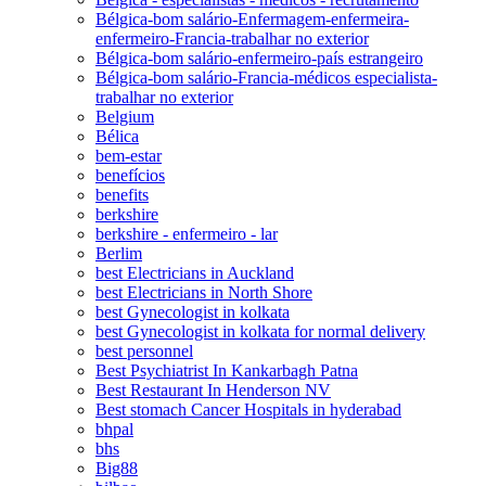
Bélgica-bom salário-Enfermagem-enfermeira-
enfermeiro-Francia-trabalhar no exterior
Bélgica-bom salário-enfermeiro-país estrangeiro
Bélgica-bom salário-Francia-médicos especialista-
trabalhar no exterior
Belgium
Bélica
bem-estar
benefícios
benefits
berkshire
berkshire - enfermeiro - lar
Berlim
best Electricians in Auckland
best Electricians in North Shore
best Gynecologist in kolkata
best Gynecologist in kolkata for normal delivery
best personnel
Best Psychiatrist In Kankarbagh Patna
Best Restaurant In Henderson NV
Best stomach Cancer Hospitals in hyderabad
bhpal
bhs
Big88