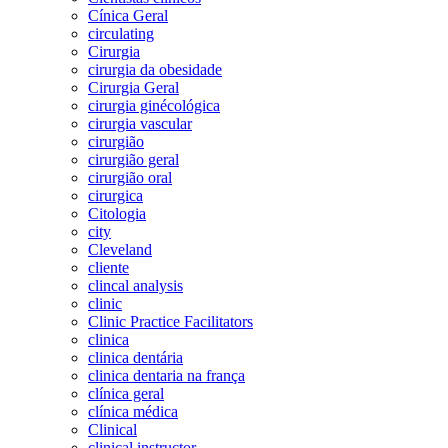
Cínica Geral
circulating
Cirurgia
cirurgia da obesidade
Cirurgia Geral
cirurgia ginécológica
cirurgia vascular
cirurgião
cirurgião geral
cirurgião oral
cirurgica
Citologia
city
Cleveland
cliente
clincal analysis
clinic
Clinic Practice Facilitators
clinica
clinica dentária
clinica dentaria na frança
clínica geral
clínica médica
Clinical
clinical instructor