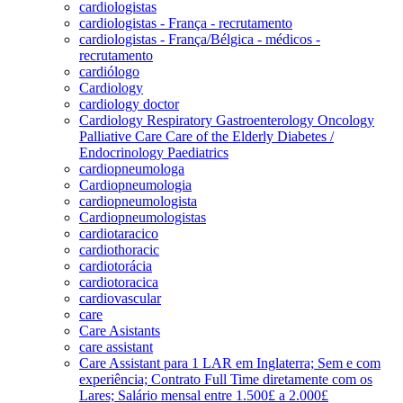
cardiologistas
cardiologistas - França - recrutamento
cardiologistas - França/Bélgica - médicos -
recrutamento
cardiólogo
Cardiology
cardiology doctor
Cardiology Respiratory Gastroenterology Oncology
Palliative Care Care of the Elderly Diabetes /
Endocrinology Paediatrics
cardiopneumologa
Cardiopneumologia
cardiopneumologista
Cardiopneumologistas
cardiotaracico
cardiothoracic
cardiotorácia
cardiotoracica
cardiovascular
care
Care Asistants
care assistant
Care Assistant para 1 LAR em Inglaterra; Sem e com
experiência; Contrato Full Time diretamente com os
Lares; Salário mensal entre 1.500£ a 2.000£