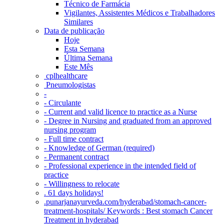
Técnico de Farmácia
Vigilantes, Assistentes Médicos e Trabalhadores
Similares
Data de publicação
Hoje
Esta Semana
Última Semana
Este Mês
‎ cplhealthcare‬
Pneumologistas
-
- Circulante
- Current and valid licence to practice as a Nurse
- Degree in Nursing and graduated from an approved
nursing program
- Full time contract
- Knowledge of German (required)
- Permanent contract
- Professional experience in the intended field of
practice
- Willingness to relocate
. 61 days holidays!
.punarjanayurveda.com/hyderabad/stomach-cancer-
treatment-hospitals/ Keywords : Best stomach Cancer
Treatment in hyderabad