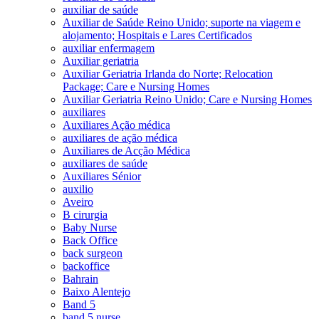
auxiliar de saúde
Auxiliar de Saúde Reino Unido; suporte na viagem e
alojamento; Hospitais e Lares Certificados
auxiliar enfermagem
Auxiliar geriatria
Auxiliar Geriatria Irlanda do Norte; Relocation
Package; Care e Nursing Homes
Auxiliar Geriatria Reino Unido; Care e Nursing Homes
auxiliares
Auxiliares Ação médica
auxiliares de ação médica
Auxiliares de Acção Médica
auxiliares de saúde
Auxiliares Sénior
auxilio
Aveiro
B cirurgia
Baby Nurse
Back Office
back surgeon
backoffice
Bahrain
Baixo Alentejo
Band 5
band 5 nurse