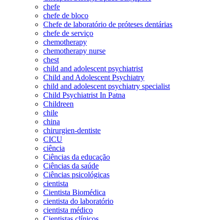
chefe
chefe de bloco
Chefe de laboratório de próteses dentárias
chefe de serviço
chemotherapy
chemotherapy nurse
chest
child and adolescent psychiatrist
Child and Adolescent Psychiatry
child and adolescent psychiatry specialist
Child Psychiatrist In Patna
Childreen
chile
china
chirurgien-dentiste
CICU
ciência
Ciências da educação
Ciências da saúde
Ciências psicológicas
cientista
Cientista Biomédica
cientista do laboratório
cientista médico
Cientistas clínicos