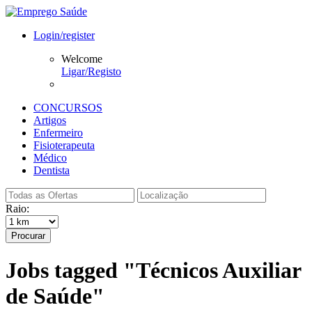
Login/register
Welcome
Ligar/Registo
CONCURSOS
Artigos
Enfermeiro
Fisioterapeuta
Médico
Dentista
Raio:
Procurar
Jobs tagged "Técnicos Auxiliar
de Saúde"