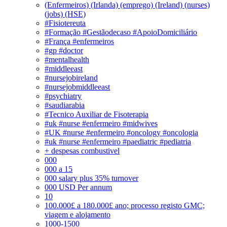
(Enfermeiros) (Irlanda) (emprego) (Ireland) (nurses)
(jobs) (HSE)
#Fisiotereuta
#Formação #Gestãodecaso #ApoioDomiciliário
#França #enfermeiros
#gp #doctor
#mentalhealth
#middleeast
#nursejobireland
#nursejobmiddleeast
#psychiatry
#saudiarabia
#Tecnico Auxiliar de Fisoterapia
#uk #nurse #enfermeiro #midwives
#UK #nurse #enfermeiro #oncology #oncologia
#uk #nurse #enfermeiro #paediatric #pediatria
+ despesas combustivel
000
000 a 15
000 salary plus 35% turnover
000 USD Per annum
10
100.000£ a 180.000£ ano; processo registo GMC;
viagem e alojamento
1000-1500