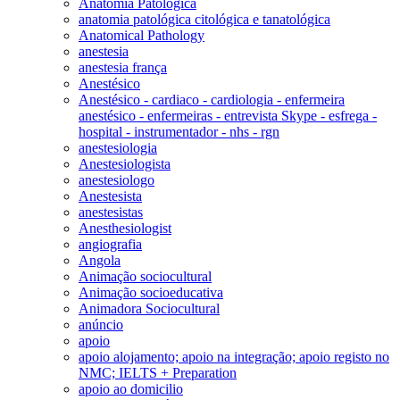
Anatomia Patológica
anatomia patológica citológica e tanatológica
Anatomical Pathology
anestesia
anestesia frança
Anestésico
Anestésico - cardiaco - cardiologia - enfermeira
anestésico - enfermeiras - entrevista Skype - esfrega -
hospital - instrumentador - nhs - rgn
anestesiologia
Anestesiologista
anestesiologo
Anestesista
anestesistas
Anesthesiologist
angiografia
Angola
Animação sociocultural
Animação socioeducativa
Animadora Sociocultural
anúncio
apoio
apoio alojamento; apoio na integração; apoio registo no
NMC; IELTS + Preparation
apoio ao domicilio