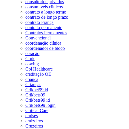
consultorios privados
consumiveis clínicos
contrato a longo termo
contrato de longo prazo
contrato França
contrato permanente
Contratos Permanentes
Convencional
coordenação clínica
coordenador de bloco
coração
Cork
cowhig
Cpl Healthcare
creditação OE
criança
Crianças
Crikbet99 id
Crikbets99
Crikbets99 id
Crikbets99 login
Critical Care
cruises
cruizeiros
Cruzeiros