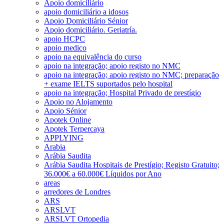
Apoio domiciliário
apoio domiciliário a idosos
Apoio Domiciliário Sénior
Apoio domiciliário. Geriatría.
apoio HCPC
apoio medico
apoio na equivalência do curso
apoio na integração; apoio registo no NMC
apoio na integração; apoio registo no NMC; preparação
+ exame IELTS suportados pelo hospital
apoio na integração; Hospital Privado de prestígio
Apoio no Alojamento
Apoio Sénior
Apotek Online
Apotek Terpercaya
APPLYING
Arabia
Arábia Saudita
Arábia Saudita Hospitais de Prestígio; Registo Gratuito;
36.000€ a 60.000€ Líquidos por Ano
areas
arredores de Londres
ARS
ARSLVT
ARSLVT Ortopedia