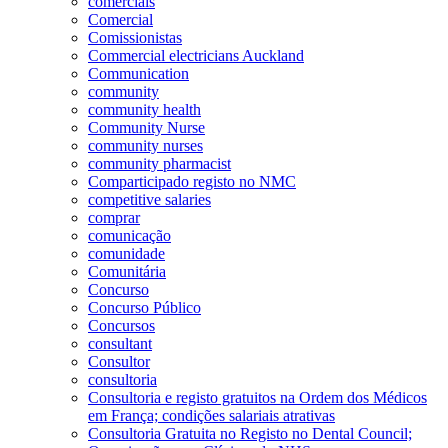
comerciais
Comercial
Comissionistas
Commercial electricians Auckland
Communication
community
community health
Community Nurse
community nurses
community pharmacist
Comparticipado registo no NMC
competitive salaries
comprar
comunicação
comunidade
Comunitária
Concurso
Concurso Público
Concursos
consultant
Consultor
consultoria
Consultoria e registo gratuitos na Ordem dos Médicos
em França; condições salariais atrativas
Consultoria Gratuita no Registo no Dental Council;