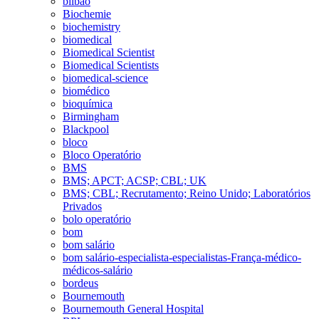
bilbao
Biochemie
biochemistry
biomedical
Biomedical Scientist
Biomedical Scientists
biomedical-science
biomédico
bioquímica
Birmingham
Blackpool
bloco
Bloco Operatório
BMS
BMS; APCT; ACSP; CBL; UK
BMS; CBL; Recrutamento; Reino Unido; Laboratórios
Privados
bolo operatório
bom
bom salário
bom salário-especialista-especialistas-França-médico-
médicos-salário
bordeus
Bournemouth
Bournemouth General Hospital