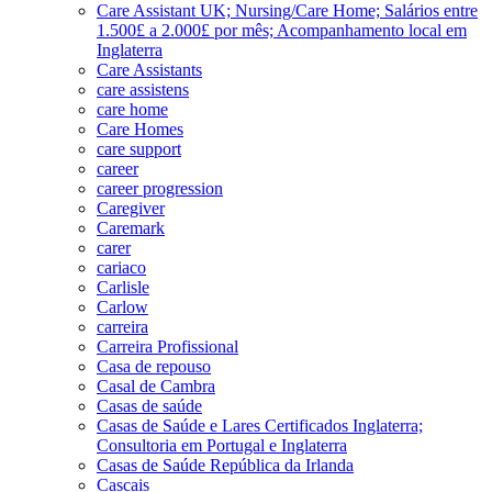
Care Assistant UK; Nursing/Care Home; Salários entre
1.500£ a 2.000£ por mês; Acompanhamento local em
Inglaterra
Care Assistants
care assistens
care home
Care Homes
care support
career
career progression
Caregiver
Caremark
carer
cariaco
Carlisle
Carlow
carreira
Carreira Profissional
Casa de repouso
Casal de Cambra
Casas de saúde
Casas de Saúde e Lares Certificados Inglaterra;
Consultoria em Portugal e Inglaterra
Casas de Saúde República da Irlanda
Cascais