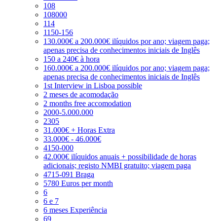
108
108000
114
1150-156
130.000€ a 200.000€ ilíquidos por ano; viagem paga;
apenas precisa de conhecimentos iniciais de Inglês
150 a 240€ à hora
160.000€ a 200.000€ ilíquidos por ano; viagem paga;
apenas precisa de conhecimentos iniciais de Inglês
1st Interview in Lisboa possible
2 meses de acomodação
2 months free accomodation
2000-5.000.000
2305
31.000€ + Horas Extra
33.000€ - 46.000€
4150-000
42.000€ ilíquidos anuais + possibilidade de horas
adicionais; registo NMBI gratuito; viagem paga
4715-091 Braga
5780 Euros per month
6
6 e 7
6 meses Experiência
69