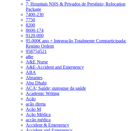
7; Hospitais NHS & Privados de Prestígio; Relocation
Package
7400-230
7750
8200
8600-174
9120-000
95.000€ ano + Integração Totalmente Comparticipada:
Registo Ordem
958754521
a&e
A&E Nurse
A&E-Accident and Emergency
ABA
Abrantes
Abu Dhabi
ACA; Saúde; quiosque da saúde
Academic Writing
Ação
ação direta
Ação M
Ação Médica
acção médica
Accident & Emergency
Accident and Emergency