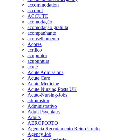
accommodation
account
ACCUTE
acomodação
acomodação gratuita
acompanhante
aconselhamento
Açores
acrilico
acupuntor
acupuntura
acute
Acute Admissions
Acute Care
Acute Medicine
Acute Nursing Posts UK
Acute-Nursing-Jobs
administrar
Administrativo
Adult Psychiatry
Adults
AEROPORTO
Agencia Recrutamento Reino Unido
Agency Job
Agente de Geriatria