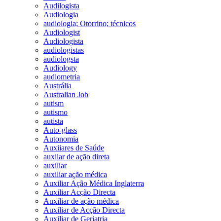
Audilogista
Audiologia
audiologia; Otorrino; técnicos
Audiologist
Audiologista
audiologistas
audiologsta
Audiology
audiometria
Austrália
Australian Job
autism
autismo
autista
Auto-glass
Autonomia
Auxiiares de Saúde
auxilar de ação direta
auxiliar
auxiliar ação médica
Auxiliar Ação Médica Inglaterra
Auxiliar Acção Directa
Auxiliar de ação médica
Auxiliar de Acção Directa
Auxiliar de Geriatria