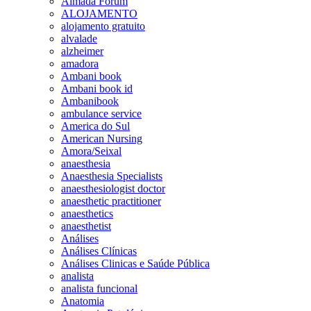
Almada Forum
ALOJAMENTO
alojamento gratuito
alvalade
alzheimer
amadora
Ambani book
Ambani book id
Ambanibook
ambulance service
America do Sul
American Nursing
Amora/Seixal
anaesthesia
Anaesthesia Specialists
anaesthesiologist doctor
anaesthetic practitioner
anaesthetics
anaesthetist
Análises
Análises Clínicas
Análises Clinicas e Saúde Pública
analista
analista funcional
Anatomia