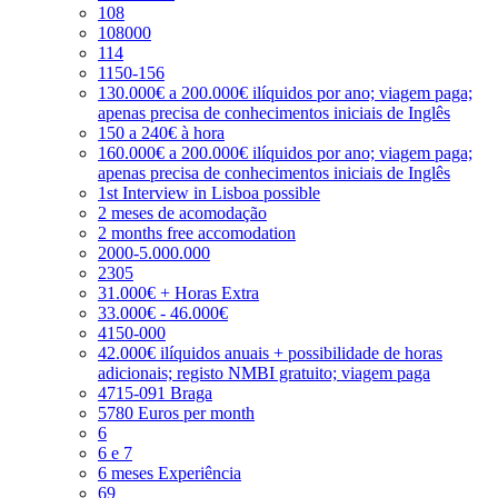
108
108000
114
1150-156
130.000€ a 200.000€ ilíquidos por ano; viagem paga;
apenas precisa de conhecimentos iniciais de Inglês
150 a 240€ à hora
160.000€ a 200.000€ ilíquidos por ano; viagem paga;
apenas precisa de conhecimentos iniciais de Inglês
1st Interview in Lisboa possible
2 meses de acomodação
2 months free accomodation
2000-5.000.000
2305
31.000€ + Horas Extra
33.000€ - 46.000€
4150-000
42.000€ ilíquidos anuais + possibilidade de horas
adicionais; registo NMBI gratuito; viagem paga
4715-091 Braga
5780 Euros per month
6
6 e 7
6 meses Experiência
69