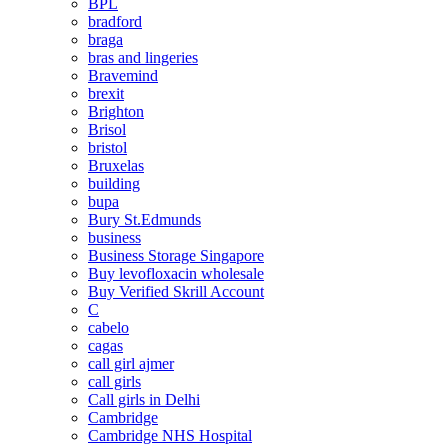
BPL
bradford
braga
bras and lingeries
Bravemind
brexit
Brighton
Brisol
bristol
Bruxelas
building
bupa
Bury St.Edmunds
business
Business Storage Singapore
Buy levofloxacin wholesale
Buy Verified Skrill Account
C
cabelo
cagas
call girl ajmer
call girls
Call girls in Delhi
Cambridge
Cambridge NHS Hospital