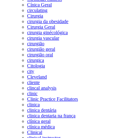
Cínica Geral
circulating
Cirurgia
cirurgia da obesidade
Cirurgia Geral
cirurgia ginécológica
cirurgia vascular
cirurgião
cirurgião geral
cirurgião oral
cirurgica
Citologia
city
Cleveland
cliente
clincal analysis
clinic
Clinic Practice Facilitators
clinica
clinica dentária
clinica dentaria na frança
clínica geral
clínica médica
Clinical
clinical instructor