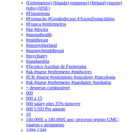
(Enfermeiros) (Irlanda) (emprego) (Ireland) (nurses)
(jobs) (HSE)
#Fisiotereuta
#Formação #Gestãodecaso #ApoioDomiciliário
#França #enfermeiros
#gp #doctor
#mentalhealth
#middleeast
#nursejobireland
#nursejobmiddleeast
#psychiatry
#saudiarabia
#Tecnico Auxiliar de Fisoterapia
#uk #nurse #enfermeiro #midwives
#UK #nurse #enfermeiro #oncology #oncologia
#uk #nurse #enfermeiro #paediatric #pediatria
+ despesas combustivel
000
000 a 15
000 salary plus 35% turnover
000 USD Per annum
10
100.000£ a 180.000£ ano; processo registo GMC;
viagem e alojamento
1000-1500