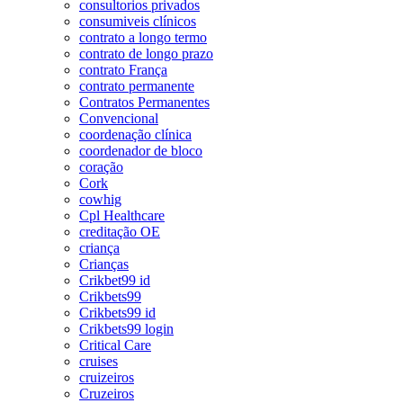
consultorios privados
consumiveis clínicos
contrato a longo termo
contrato de longo prazo
contrato França
contrato permanente
Contratos Permanentes
Convencional
coordenação clínica
coordenador de bloco
coração
Cork
cowhig
Cpl Healthcare
creditação OE
criança
Crianças
Crikbet99 id
Crikbets99
Crikbets99 id
Crikbets99 login
Critical Care
cruises
cruizeiros
Cruzeiros