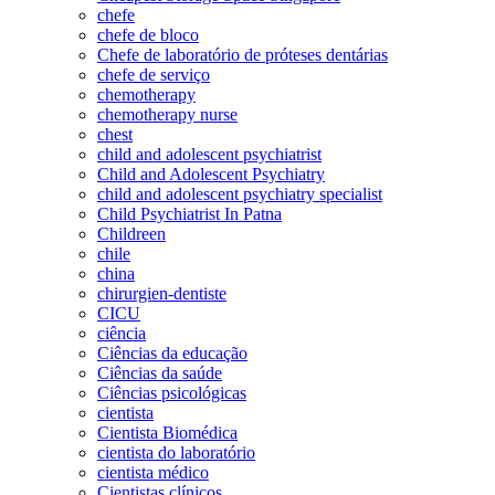
chefe
chefe de bloco
Chefe de laboratório de próteses dentárias
chefe de serviço
chemotherapy
chemotherapy nurse
chest
child and adolescent psychiatrist
Child and Adolescent Psychiatry
child and adolescent psychiatry specialist
Child Psychiatrist In Patna
Childreen
chile
china
chirurgien-dentiste
CICU
ciência
Ciências da educação
Ciências da saúde
Ciências psicológicas
cientista
Cientista Biomédica
cientista do laboratório
cientista médico
Cientistas clínicos