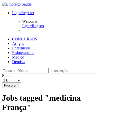
Login/register
Welcome
Ligar/Registo
CONCURSOS
Artigos
Enfermeiro
Fisioterapeuta
Médico
Dentista
Raio:
Procurar
Jobs tagged "medicina
França"