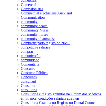
comerciais
Comercial
Comissionistas
Commercial electricians Auckland
Communication
community
community health
Community Nurse
community nurses
community pharmacist
Comparticipado registo no NMC
competitive salaries
comprar
comunicação
comunidade
Comunitária
Concurso
Concurso Público
Concursos
consultant
Consultor
consultoria
Consultoria e registo gratuitos na Ordem dos Médicos
em França; condições salariais atrativas
Consultoria Gratuita no Registo no Dental Council;