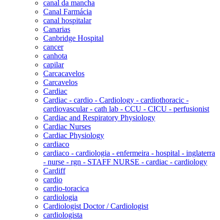
canal da mancha
Canal Farmácia
canal hospitalar
Canarias
Canbridge Hospital
cancer
canhota
capilar
Carcacavelos
Carcavelos
Cardiac
Cardiac - cardio - Cardiology - cardiothoracic -
cardiovascular - cath lab - CCU - CICU - perfusionist
Cardiac and Respiratory Physiology
Cardiac Nurses
Cardiac Physiology
cardiaco
cardiaco - cardiologia - enfermeira - hospital - inglaterra
- nurse - rgn - STAFF NURSE - cardiac - cardiology
Cardiff
cardio
cardio-toracica
cardiologia
Cardiologist Doctor / Cardiologist
cardiologista