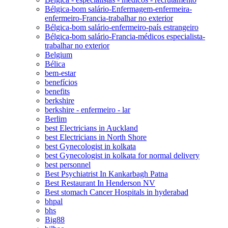
Bélgica-bom salário-Enfermagem-enfermeira-
enfermeiro-Francia-trabalhar no exterior
Bélgica-bom salário-enfermeiro-país estrangeiro
Bélgica-bom salário-Francia-médicos especialista-
trabalhar no exterior
Belgium
Bélica
bem-estar
benefícios
benefits
berkshire
berkshire - enfermeiro - lar
Berlim
best Electricians in Auckland
best Electricians in North Shore
best Gynecologist in kolkata
best Gynecologist in kolkata for normal delivery
best personnel
Best Psychiatrist In Kankarbagh Patna
Best Restaurant In Henderson NV
Best stomach Cancer Hospitals in hyderabad
bhpal
bhs
Big88