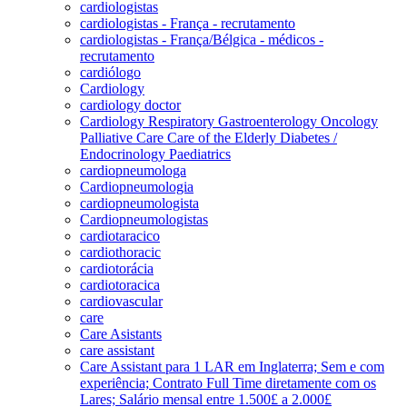
cardiologistas
cardiologistas - França - recrutamento
cardiologistas - França/Bélgica - médicos -
recrutamento
cardiólogo
Cardiology
cardiology doctor
Cardiology Respiratory Gastroenterology Oncology
Palliative Care Care of the Elderly Diabetes /
Endocrinology Paediatrics
cardiopneumologa
Cardiopneumologia
cardiopneumologista
Cardiopneumologistas
cardiotaracico
cardiothoracic
cardiotorácia
cardiotoracica
cardiovascular
care
Care Asistants
care assistant
Care Assistant para 1 LAR em Inglaterra; Sem e com
experiência; Contrato Full Time diretamente com os
Lares; Salário mensal entre 1.500£ a 2.000£