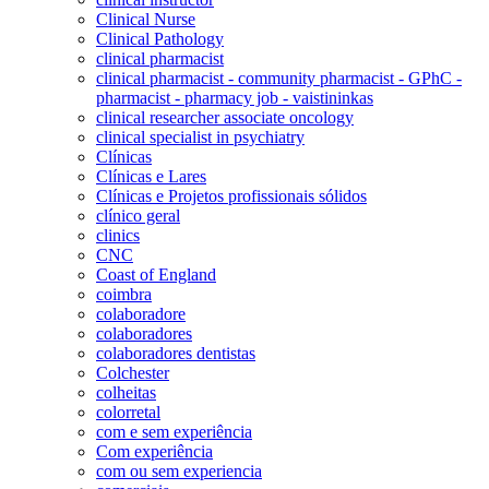
Clinical Nurse
Clinical Pathology
clinical pharmacist
clinical pharmacist - community pharmacist - GPhC -
pharmacist - pharmacy job - vaistininkas
clinical researcher associate oncology
clinical specialist in psychiatry
Clínicas
Clínicas e Lares
Clínicas e Projetos profissionais sólidos
clínico geral
clinics
CNC
Coast of England
coimbra
colaboradore
colaboradores
colaboradores dentistas
Colchester
colheitas
colorretal
com e sem experiência
Com experiência
com ou sem experiencia