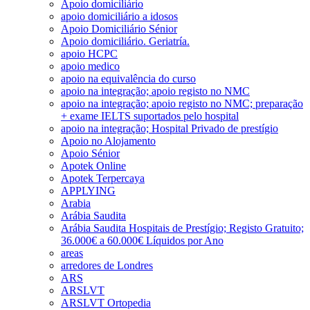
Apoio domiciliário
apoio domiciliário a idosos
Apoio Domiciliário Sénior
Apoio domiciliário. Geriatría.
apoio HCPC
apoio medico
apoio na equivalência do curso
apoio na integração; apoio registo no NMC
apoio na integração; apoio registo no NMC; preparação
+ exame IELTS suportados pelo hospital
apoio na integração; Hospital Privado de prestígio
Apoio no Alojamento
Apoio Sénior
Apotek Online
Apotek Terpercaya
APPLYING
Arabia
Arábia Saudita
Arábia Saudita Hospitais de Prestígio; Registo Gratuito;
36.000€ a 60.000€ Líquidos por Ano
areas
arredores de Londres
ARS
ARSLVT
ARSLVT Ortopedia