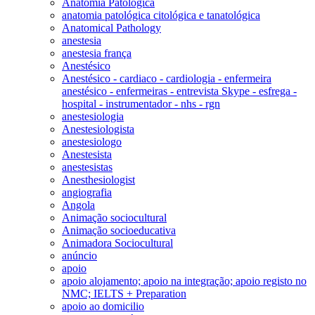
Anatomia Patológica
anatomia patológica citológica e tanatológica
Anatomical Pathology
anestesia
anestesia frança
Anestésico
Anestésico - cardiaco - cardiologia - enfermeira
anestésico - enfermeiras - entrevista Skype - esfrega -
hospital - instrumentador - nhs - rgn
anestesiologia
Anestesiologista
anestesiologo
Anestesista
anestesistas
Anesthesiologist
angiografia
Angola
Animação sociocultural
Animação socioeducativa
Animadora Sociocultural
anúncio
apoio
apoio alojamento; apoio na integração; apoio registo no
NMC; IELTS + Preparation
apoio ao domicilio