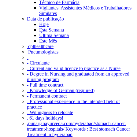
Técnico de Farmácia
Vigilantes, Assistentes Médicos e Trabalhadores
Similares
Data de publicação
Hoje
Esta Semana
Última Semana
Este Mês
‎ cplhealthcare‬
Pneumologistas
-
- Circulante
- Current and valid licence to practice as a Nurse
- Degree in Nursing and graduated from an approved
nursing program
- Full time contract
- Knowledge of German (required)
- Permanent contract
- Professional experience in the intended field of
practice
- Willingness to relocate
. 61 days holidays!
.punarjanayurveda.com/hyderabad/stomach-cancer-
treatment-hospitals/ Keywords : Best stomach Cancer
Treatment in hyderabad