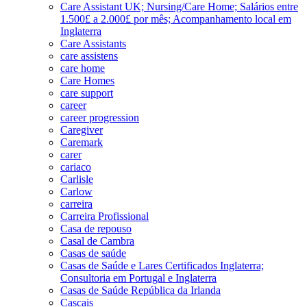
Care Assistant UK; Nursing/Care Home; Salários entre
1.500£ a 2.000£ por mês; Acompanhamento local em
Inglaterra
Care Assistants
care assistens
care home
Care Homes
care support
career
career progression
Caregiver
Caremark
carer
cariaco
Carlisle
Carlow
carreira
Carreira Profissional
Casa de repouso
Casal de Cambra
Casas de saúde
Casas de Saúde e Lares Certificados Inglaterra;
Consultoria em Portugal e Inglaterra
Casas de Saúde República da Irlanda
Cascais