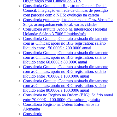
Organização com Clínicas do NHS
Consultoria Gratuita no Registo no General Dental
Council; Integração em rede de clínicas de prestígio
com parceria com o NHS; evolução na carreia
Consultoria gratuita registo do curso na Cruz Vermelha
Suíça; acompanhamento local; várias cidades
Consultoria gratuita; Apoio na Integração; Hospital
Holanda; Salário 3.700€ Ilíquidos/mês
Consultoria Gratuita; Contrato assinado diretamente
com as Clínicas; apoio no BIG registration; salário
Ilíquido entre 150.000€ a 200.000€ anual
Consultoria Gratuita; Contrato assinado diretamente
com as Clínicas; apoio no BIG registration; salário
Ilíquido entre 60.000€ a 80.000€ anual
Consultoria Gratuita; Contrato assinado diretamente
com as Clínicas; apoio no BIG registration; salário
Ilíquido entre 70.000€ a 100.000€ anual
Consultoria Gratuita; Contrato assinado diretamente
com as Clínicas; apoio no BIG registration; salário
Ilíquido entre 80.000€ a 100.000€ anual
Consultoria no Registo na Ordem (BIG); Salário anual
entre 70.000€ a 100.000€; Consultoria gratuita
Consultoria Registo na Ordem Enfermeiros na
Alemanha
Consultorio