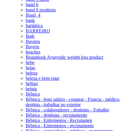
band 6
band 6 positions
Band_4
bank
bariátrica
BARREIRO
Bath
Baviera
Bayern
beaches
Beautilook Ayurvedic weight loss product
bebe
belas
beleza
beleza e bem estar
belfast
belgia
Bélgica
Bélgica - bom salário - comprar - Francia - médico-
dentista - trabalhar no exterior
Bélgica - colaboradores - dentistas - Trabalho
Bélgica - dentistas - recrutamento
Bélgica - Enfermeiros - Recrutamen
Bélgica - Enfermeiros - recrutamento
Bélgica - especialistas - médicos - recrutamento