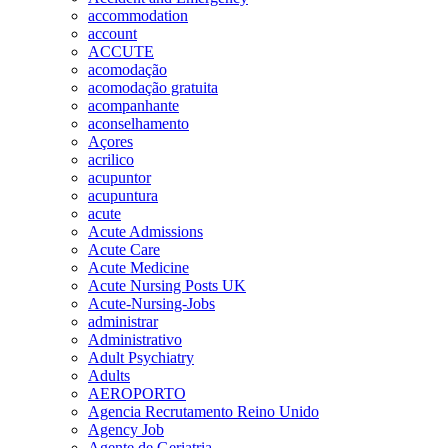
accommodation
account
ACCUTE
acomodação
acomodação gratuita
acompanhante
aconselhamento
Açores
acrilico
acupuntor
acupuntura
acute
Acute Admissions
Acute Care
Acute Medicine
Acute Nursing Posts UK
Acute-Nursing-Jobs
administrar
Administrativo
Adult Psychiatry
Adults
AEROPORTO
Agencia Recrutamento Reino Unido
Agency Job
Agente de Geriatria