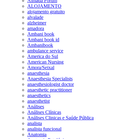
Almada Forum
ALOJAMENTO
alojamento gratuito
alvalade
alzheimer
amadora
Ambani book
Ambani book id
Ambanibook
ambulance service
America do Sul
American Nursing
Amora/Seixal
anaesthesia
Anaesthesia Specialists
anaesthesiologist doctor
anaesthetic practitioner
anaesthetics
anaesthetist
Análises
Análises Clínicas
Análises Clinicas e Saúde Pública
analista
analista funcional
Anatomia