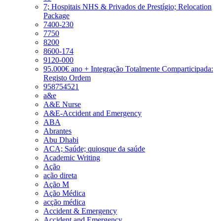
7; Hospitais NHS & Privados de Prestígio; Relocation
Package
7400-230
7750
8200
8600-174
9120-000
95.000€ ano + Integração Totalmente Comparticipada:
Registo Ordem
958754521
a&e
A&E Nurse
A&E-Accident and Emergency
ABA
Abrantes
Abu Dhabi
ACA; Saúde; quiosque da saúde
Academic Writing
Ação
ação direta
Ação M
Ação Médica
acção médica
Accident & Emergency
Accident and Emergency