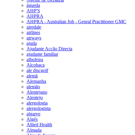
águeda
AHP'S
AHPRA
AHPRA - Australian Job - Genral Practitioner GMC
airedale
airlines
airways
ajuda
Ajudante Acção Directa
ajudante familiar
albufeira
Alcobaça
ale discgolf
alemã
Alemanha
alemão
Alentejano
Alentejo
alergologia
alergologista
algarve
Algés
Allied Health
Almada