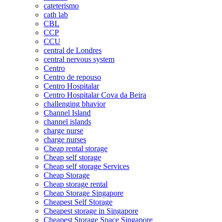
cateterismo
cath lab
CBL
CCP
CCU
central de Londres
central nervous system
Centro
Centro de repouso
Centro Hospitalar
Centro Hospitalar Cova da Beira
challenging bhavior
Channel Island
channel islands
charge nurse
charge nurses
Cheap rental storage
Cheap self storage
Cheap self storage Services
Cheap Storage
Cheap storage rental
Cheap Storage Singapore
Cheapest Self Storage
Cheapest storage in Singapore
Cheapest Storage Space Singapore