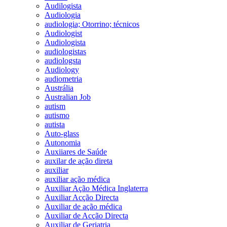
Audilogista
Audiologia
audiologia; Otorrino; técnicos
Audiologist
Audiologista
audiologistas
audiologsta
Audiology
audiometria
Austrália
Australian Job
autism
autismo
autista
Auto-glass
Autonomia
Auxiiares de Saúde
auxilar de ação direta
auxiliar
auxiliar ação médica
Auxiliar Ação Médica Inglaterra
Auxiliar Acção Directa
Auxiliar de ação médica
Auxiliar de Acção Directa
Auxiliar de Geriatria