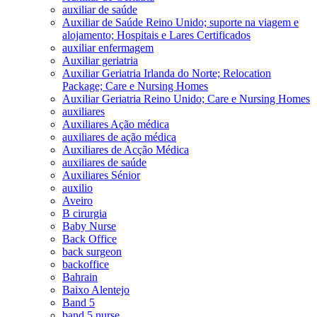
auxiliar de saúde
Auxiliar de Saúde Reino Unido; suporte na viagem e
alojamento; Hospitais e Lares Certificados
auxiliar enfermagem
Auxiliar geriatria
Auxiliar Geriatria Irlanda do Norte; Relocation
Package; Care e Nursing Homes
Auxiliar Geriatria Reino Unido; Care e Nursing Homes
auxiliares
Auxiliares Ação médica
auxiliares de ação médica
Auxiliares de Acção Médica
auxiliares de saúde
Auxiliares Sénior
auxilio
Aveiro
B cirurgia
Baby Nurse
Back Office
back surgeon
backoffice
Bahrain
Baixo Alentejo
Band 5
band 5 nurse