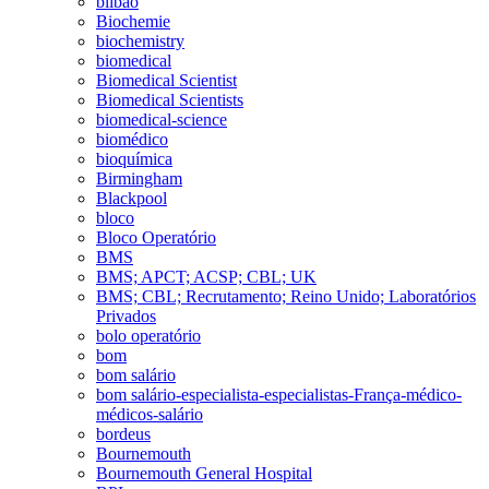
bilbao
Biochemie
biochemistry
biomedical
Biomedical Scientist
Biomedical Scientists
biomedical-science
biomédico
bioquímica
Birmingham
Blackpool
bloco
Bloco Operatório
BMS
BMS; APCT; ACSP; CBL; UK
BMS; CBL; Recrutamento; Reino Unido; Laboratórios
Privados
bolo operatório
bom
bom salário
bom salário-especialista-especialistas-França-médico-
médicos-salário
bordeus
Bournemouth
Bournemouth General Hospital