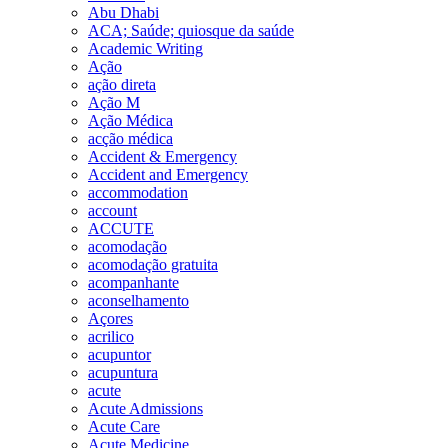
Abu Dhabi
ACA; Saúde; quiosque da saúde
Academic Writing
Ação
ação direta
Ação M
Ação Médica
acção médica
Accident & Emergency
Accident and Emergency
accommodation
account
ACCUTE
acomodação
acomodação gratuita
acompanhante
aconselhamento
Açores
acrilico
acupuntor
acupuntura
acute
Acute Admissions
Acute Care
Acute Medicine