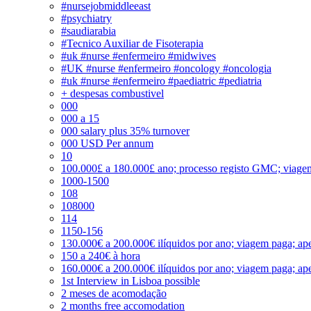
#nursejobmiddleeast
#psychiatry
#saudiarabia
#Tecnico Auxiliar de Fisoterapia
#uk #nurse #enfermeiro #midwives
#UK #nurse #enfermeiro #oncology #oncologia
#uk #nurse #enfermeiro #paediatric #pediatria
+ despesas combustivel
000
000 a 15
000 salary plus 35% turnover
000 USD Per annum
10
100.000£ a 180.000£ ano; processo registo GMC; viage
1000-1500
108
108000
114
1150-156
130.000€ a 200.000€ ilíquidos por ano; viagem paga; ape
150 a 240€ à hora
160.000€ a 200.000€ ilíquidos por ano; viagem paga; ape
1st Interview in Lisboa possible
2 meses de acomodação
2 months free accomodation