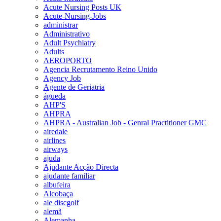
Acute Nursing Posts UK
Acute-Nursing-Jobs
administrar
Administrativo
Adult Psychiatry
Adults
AEROPORTO
Agencia Recrutamento Reino Unido
Agency Job
Agente de Geriatria
águeda
AHP'S
AHPRA
AHPRA - Australian Job - Genral Practitioner GMC
airedale
airlines
airways
ajuda
Ajudante Acção Directa
ajudante familiar
albufeira
Alcobaça
ale discgolf
alemã
Alemanha