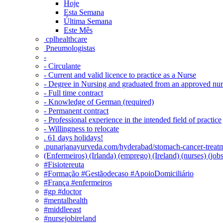
Hoje
Esta Semana
Última Semana
Este Mês
‎ cplhealthcare‬
Pneumologistas
-
- Circulante
- Current and valid licence to practice as a Nurse
- Degree in Nursing and graduated from an approved nu
- Full time contract
- Knowledge of German (required)
- Permanent contract
- Professional experience in the intended field of practice
- Willingness to relocate
. 61 days holidays!
.punarjanayurveda.com/hyderabad/stomach-cancer-treatm
(Enfermeiros) (Irlanda) (emprego) (Ireland) (nurses) (jo
#Fisiotereuta
#Formação #Gestãodecaso #ApoioDomiciliário
#França #enfermeiros
#gp #doctor
#mentalhealth
#middleeast
#nursejobireland