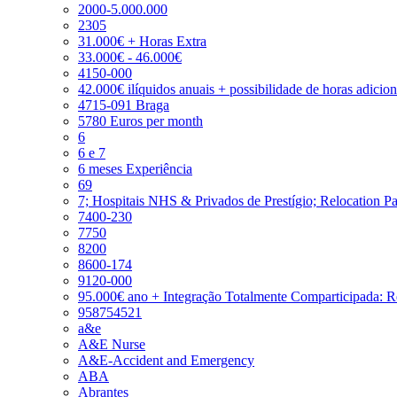
2000-5.000.000
2305
31.000€ + Horas Extra
33.000€ - 46.000€
4150-000
42.000€ ilíquidos anuais + possibilidade de horas adicio
4715-091 Braga
5780 Euros per month
6
6 e 7
6 meses Experiência
69
7; Hospitais NHS & Privados de Prestígio; Relocation P
7400-230
7750
8200
8600-174
9120-000
95.000€ ano + Integração Totalmente Comparticipada: 
958754521
a&e
A&E Nurse
A&E-Accident and Emergency
ABA
Abrantes