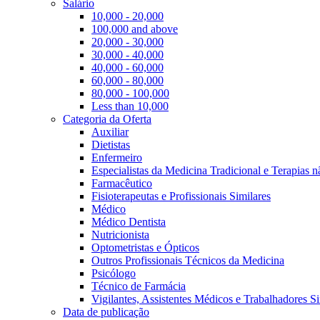
Salário
10,000 - 20,000
100,000 and above
20,000 - 30,000
30,000 - 40,000
40,000 - 60,000
60,000 - 80,000
80,000 - 100,000
Less than 10,000
Categoria da Oferta
Auxiliar
Dietistas
Enfermeiro
Especialistas da Medicina Tradicional e Terapias 
Farmacêutico
Fisioterapeutas e Profissionais Similares
Médico
Médico Dentista
Nutricionista
Optometristas e Ópticos
Outros Profissionais Técnicos da Medicina
Psicólogo
Técnico de Farmácia
Vigilantes, Assistentes Médicos e Trabalhadores Si
Data de publicação