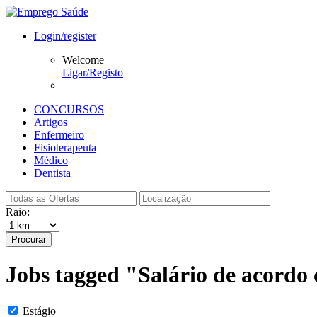
Login/register
Welcome
Ligar/Registo
CONCURSOS
Artigos
Enfermeiro
Fisioterapeuta
Médico
Dentista
Raio:
Procurar
Jobs tagged "Salário de acordo
Estágio