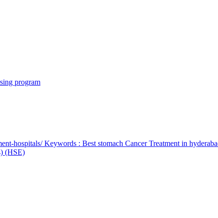
rsing program
ent-hospitals/ Keywords : Best stomach Cancer Treatment in hyderab
bs) (HSE)