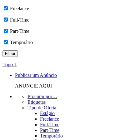
Freelance
Full-Time
Part-Time
Temporário
Topo ↑
Publicar um Anúncio
ANUNCIE AQUI
Procurar por…
Etiquetas
Tipo de Oferta
Estágio
Freelance
Full-Time
Part-Time
Temporário