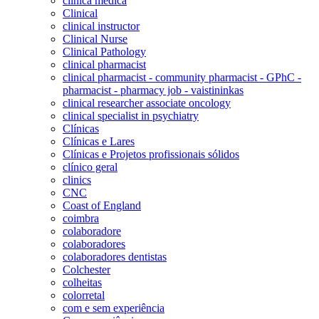
clínica médica
Clinical
clinical instructor
Clinical Nurse
Clinical Pathology
clinical pharmacist
clinical pharmacist - community pharmacist - GPhC -
pharmacist - pharmacy job - vaistininkas
clinical researcher associate oncology
clinical specialist in psychiatry
Clínicas
Clínicas e Lares
Clínicas e Projetos profissionais sólidos
clínico geral
clinics
CNC
Coast of England
coimbra
colaboradore
colaboradores
colaboradores dentistas
Colchester
colheitas
colorretal
com e sem experiência