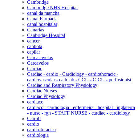
Cambridge
Cambridge NHS Hospital
canal da mancha
Canal Farmácia
canal hospitalar
Canarias
Canbridge Hospital
cancer
canhota
capilar
Carcacavelos
Carcavelos
Cardiac
Cardiac - cardio - Cardiology - cardiothoracic -
cardiovascular - cath lab - CCU - CICU - perfusionist
Cardiac and Respiratory Physiology
Cardiac Nurses
Cardiac Physiology
cardiaco
cardiaco - cardiologia - enfermeira - hospital - inglaterra
- nurse - rgn - STAFF NURSE - cardiac - cardiology
Cardiff
cardio
cardio-toracica
cardiologia