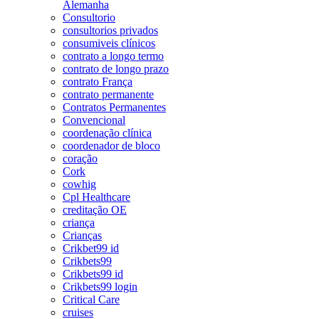
Alemanha
Consultorio
consultorios privados
consumiveis clínicos
contrato a longo termo
contrato de longo prazo
contrato França
contrato permanente
Contratos Permanentes
Convencional
coordenação clínica
coordenador de bloco
coração
Cork
cowhig
Cpl Healthcare
creditação OE
criança
Crianças
Crikbet99 id
Crikbets99
Crikbets99 id
Crikbets99 login
Critical Care
cruises