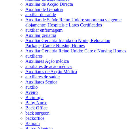
Auxiliar de Acção Directa
Auxiliar de Geriatria
auxiliar de saúde
Auxiliar de Saúde Reino Unido; suporte na viagem e
alojamento; Hospitais e Lares Certificados
auxiliar enfermagem
Auxiliar geriatria
Auxiliar Geriatria Irlanda do Norte; Relocation
Package; Care e Nursing Homes
Auxiliar Geriatria Reino Unido; Care e Nursing Homes
auxiliares
Auxiliares Ação médica
auxiliares de ação médica
Auxiliares de Acção Médica
auxiliares de saúde
Auxiliares Sénior
auxilio
Aveiro
B cirurgia
Baby Nurse
Back Office
back surgeon
backoffice
Bahrain
Baixo Alentejo