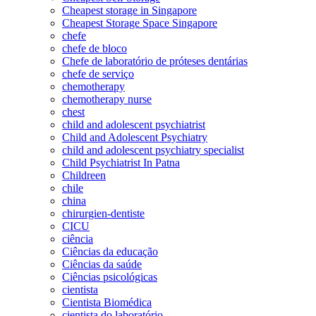
Cheapest storage in Singapore
Cheapest Storage Space Singapore
chefe
chefe de bloco
Chefe de laboratório de próteses dentárias
chefe de serviço
chemotherapy
chemotherapy nurse
chest
child and adolescent psychiatrist
Child and Adolescent Psychiatry
child and adolescent psychiatry specialist
Child Psychiatrist In Patna
Childreen
chile
china
chirurgien-dentiste
CICU
ciência
Ciências da educação
Ciências da saúde
Ciências psicológicas
cientista
Cientista Biomédica
cientista do laboratório