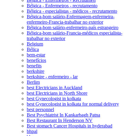
Bélgica - Enfermeiros - Recrutamen
Bélgica - Enfermeiros - recrutamento
Bélgica - especialistas - médicos - recrutamento
Bélgica-bom salário-Enfermagem-enfermeira-
enfermeiro-Francia-trabalhar no exterior
Bélgica-bom salário-enfermeiro-país estrangeiro
Bélgica-bom salário-Francia-médicos especialista-
trabalhar no exterior
Belgium
Bélica
bem-estar
benefícios
benefits
berkshire
berkshire - enfermeiro - lar
Berlim
best Electricians in Auckland
best Electricians in North Shore
best Gynecologist in kolkata
best Gynecologist in kolkata for normal delivery
best personnel
Best Psychiatrist In Kankarbagh Patna
Best Restaurant In Henderson NV
Best stomach Cancer Hospitals in hyderabad
bhpal