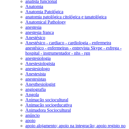
analista funcional
Anatomia
Anatomia Patológica
anatomia patológica citológica e tanatológica
Anatomical Pathology
anestesia
anestesia frança
Anestésico
Anestésico - cardiaco - cardiologia - enfermeira
anestésico - enfermeiras - entrevista Skype - esfrega -
hospital - instrumentador - nhs - rgn
anestesiologia
Anestesiologista
anestesiologo
Anestesista
anestesistas
Anesthesiologist
angiografia
Angola
Animação sociocultural
Animação socioeducativa
Animadora Sociocultural
anúncio
apoio
apoio alojamento; apoio na integração; apoio registo no