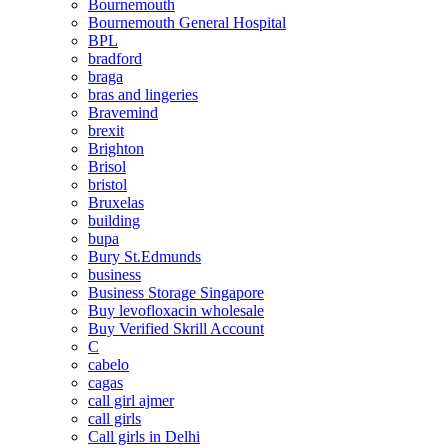
Bournemouth
Bournemouth General Hospital
BPL
bradford
braga
bras and lingeries
Bravemind
brexit
Brighton
Brisol
bristol
Bruxelas
building
bupa
Bury St.Edmunds
business
Business Storage Singapore
Buy levofloxacin wholesale
Buy Verified Skrill Account
C
cabelo
cagas
call girl ajmer
call girls
Call girls in Delhi