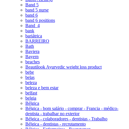
Band 5
band 5 nurse
band 6
band 6 positions
Band_4
bank
bariátrica
BARREIRO
Bath
Baviera
Bayern
beaches
Beautilook Ayurvedic weight loss product
bebe
belas
beleza
beleza e bem estar
belfast
belgia
Bélgica
Bélgica - bom salário - comprar - Francia - médico-
dentista - trabalhar no exterior
Bélgica - colaboradores - dentistas - Trabalho
Bélgica - dentistas - recrutamento