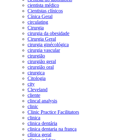
cientista médico
Cientistas clínicos
Cínica Geral
circulating
Cirurgia
cirurgia da obesidade
Cirurgia Geral
cirurgia ginécológica
cirurgia vascular
cirurgião
cirurgião geral
cirurgião oral
cirurgica
Citologia
city
Cleveland
cliente
clincal analysis
clinic
Clinic Practice Facilitators
clinica
clinica dentária
clinica dentaria na frança
clínica geral