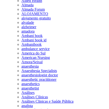
Allied Health
Almada
Almada Forum
ALOJAMENTO
alojamento gratuito
alvalade
alzheimer
amadora
Ambani book
Ambani book id
Ambanibook
ambulance service
America do Sul
American Nursing
Amora/Seixal
anaesthesia
Anaesthesia Specialists
anaesthesiologist doctor
anaesthetic practitioner
anaesthetics
anaesthetist
Análises
Análises Clínicas
Análises Clinicas e Saúde Pública
analista