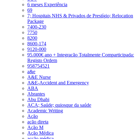
6 meses Experiência
69
7; Hospitais NHS & Privados de Prestígio; Relocation
Package
7400-230
7750
8200
8600-174
9120-000
95.000€ ano + Integração Totalmente Comparticipada:
Registo Ordem
958754521
a&e
A&E Nurse
A&E-Accident and Emergency
ABA
Abrantes
Abu Dhabi
ACA; Saúde; quiosque da saúde
Academic Writing
Ação
ação direta
Ação M
Ação Médica
acção médica