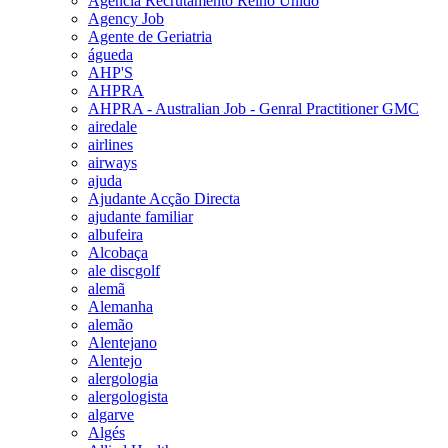
Agencia Recrutamento Reino Unido
Agency Job
Agente de Geriatria
águeda
AHP'S
AHPRA
AHPRA - Australian Job - Genral Practitioner GMC
airedale
airlines
airways
ajuda
Ajudante Acção Directa
ajudante familiar
albufeira
Alcobaça
ale discgolf
alemã
Alemanha
alemão
Alentejano
Alentejo
alergologia
alergologista
algarve
Algés