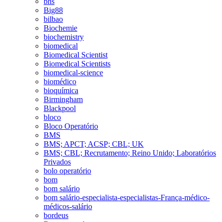
bhs
Big88
bilbao
Biochemie
biochemistry
biomedical
Biomedical Scientist
Biomedical Scientists
biomedical-science
biomédico
bioquímica
Birmingham
Blackpool
bloco
Bloco Operatório
BMS
BMS; APCT; ACSP; CBL; UK
BMS; CBL; Recrutamento; Reino Unido; Laboratórios
Privados
bolo operatório
bom
bom salário
bom salário-especialista-especialistas-França-médico-
médicos-salário
bordeus