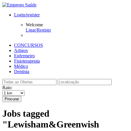
Login/register
Welcome
Ligar/Registo
CONCURSOS
Artigos
Enfermeiro
Fisioterapeuta
Médico
Dentista
Raio:
Procurar
Jobs tagged
"Lewisham&Greenwish