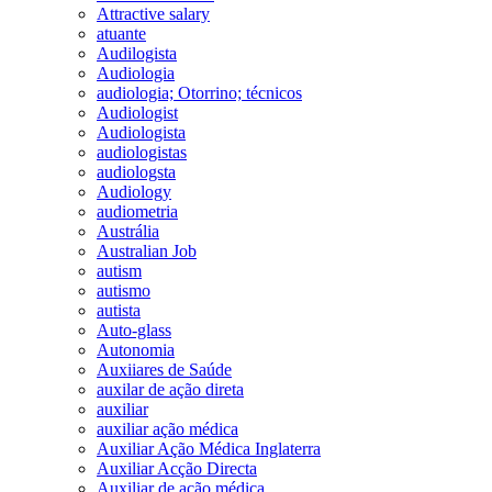
Attractive salary
atuante
Audilogista
Audiologia
audiologia; Otorrino; técnicos
Audiologist
Audiologista
audiologistas
audiologsta
Audiology
audiometria
Austrália
Australian Job
autism
autismo
autista
Auto-glass
Autonomia
Auxiiares de Saúde
auxilar de ação direta
auxiliar
auxiliar ação médica
Auxiliar Ação Médica Inglaterra
Auxiliar Acção Directa
Auxiliar de ação médica