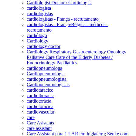
Cardiologist Doctor / Cardiologist
cardiologista
cardiologistas
cardiologistas - França - recrutamento
cardiologistas - França/Bélgica - médicos -
recrutamento
cardiólogo
Cardiology
cardiology doctor
Cardiology Respiratory Gastroenterology Oncology
Palliative Care Care of the Elderly Diabetes /
Endocrinology Paediatrics
cardiopneumologa
Cardiopneumologia
cardiopneumologista
Cardiopneumologistas
cardiotaracico
cardiothoracic
cardiotorácia
cardiotoracica
cardiovascular
care
Care Asistants
care assistant
Care Assistant para 1 LAR em Inglaterra; Sem e com