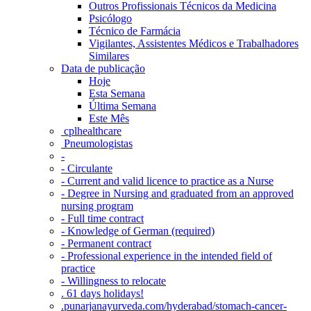
Outros Profissionais Técnicos da Medicina
Psicólogo
Técnico de Farmácia
Vigilantes, Assistentes Médicos e Trabalhadores
Similares
Data de publicação
Hoje
Esta Semana
Última Semana
Este Mês
‎ cplhealthcare‬
Pneumologistas
-
- Circulante
- Current and valid licence to practice as a Nurse
- Degree in Nursing and graduated from an approved
nursing program
- Full time contract
- Knowledge of German (required)
- Permanent contract
- Professional experience in the intended field of
practice
- Willingness to relocate
. 61 days holidays!
.punarjanayurveda.com/hyderabad/stomach-cancer-