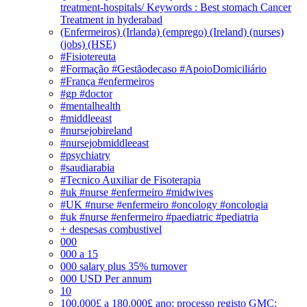
treatment-hospitals/ Keywords : Best stomach Cancer
Treatment in hyderabad
(Enfermeiros) (Irlanda) (emprego) (Ireland) (nurses)
(jobs) (HSE)
#Fisiotereuta
#Formação #Gestãodecaso #ApoioDomiciliário
#França #enfermeiros
#gp #doctor
#mentalhealth
#middleeast
#nursejobireland
#nursejobmiddleeast
#psychiatry
#saudiarabia
#Tecnico Auxiliar de Fisoterapia
#uk #nurse #enfermeiro #midwives
#UK #nurse #enfermeiro #oncology #oncologia
#uk #nurse #enfermeiro #paediatric #pediatria
+ despesas combustivel
000
000 a 15
000 salary plus 35% turnover
000 USD Per annum
10
100.000£ a 180.000£ ano; processo registo GMC;