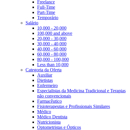
Freelance
Full-Time
Part-Time
Temporário
Salário
10,000 - 20,000
100,000 and above
20,000 - 30,000
30,000 - 40,000
40,000 - 60,000
60,000 - 80,000
80,000 - 100,000
Less than 10,000
Categoria da Oferta
Auxiliar
Dietistas
Enfermeiro
Especialistas da Medicina Tradicional e Terapias
não convencionais
Farmacêutico
Fisioterapeutas e Profissionais Similares
Médico
Médico Dentista
Nutricionista
Optometristas e Ópticos