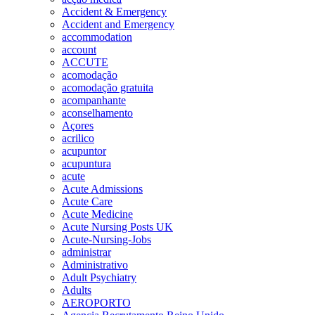
Accident & Emergency
Accident and Emergency
accommodation
account
ACCUTE
acomodação
acomodação gratuita
acompanhante
aconselhamento
Açores
acrilico
acupuntor
acupuntura
acute
Acute Admissions
Acute Care
Acute Medicine
Acute Nursing Posts UK
Acute-Nursing-Jobs
administrar
Administrativo
Adult Psychiatry
Adults
AEROPORTO