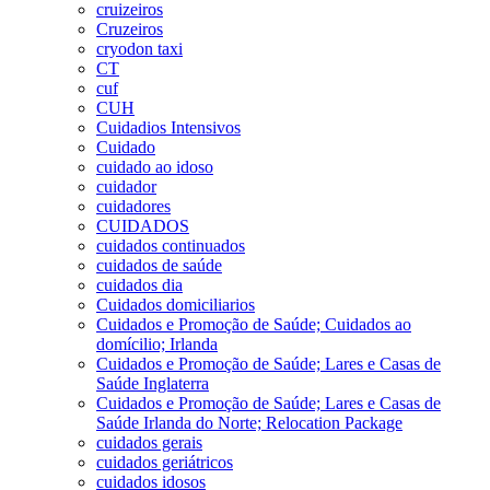
cruizeiros
Cruzeiros
cryodon taxi
CT
cuf
CUH
Cuidadios Intensivos
Cuidado
cuidado ao idoso
cuidador
cuidadores
CUIDADOS
cuidados continuados
cuidados de saúde
cuidados dia
Cuidados domiciliarios
Cuidados e Promoção de Saúde; Cuidados ao
domícilio; Irlanda
Cuidados e Promoção de Saúde; Lares e Casas de
Saúde Inglaterra
Cuidados e Promoção de Saúde; Lares e Casas de
Saúde Irlanda do Norte; Relocation Package
cuidados gerais
cuidados geriátricos
cuidados idosos