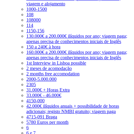
viagem e alojamento
1000-1500
108
108000
114
1150-156
130.000€ a 200.000€ ilíquidos por ano; viagem paga;
apenas precisa de conhecimentos iniciais de Inglês
150 a 240€ à hora
160.000€ a 200.000€ ilíquidos por ano; viagem paga;
apenas precisa de conhecimentos iniciais de Inglês
1st Interview in Lisboa possible
2 meses de acomodação
2 months free accomodation
2000-5.000.000
2305
31.000€ + Horas Extra
33.000€ - 46.000€
4150-000
42.000€ ilíquidos anuais + possibilidade de horas
adicionais; registo NMBI gratuito; viagem paga
4715-091 Braga
5780 Euros per month
6
6 e 7