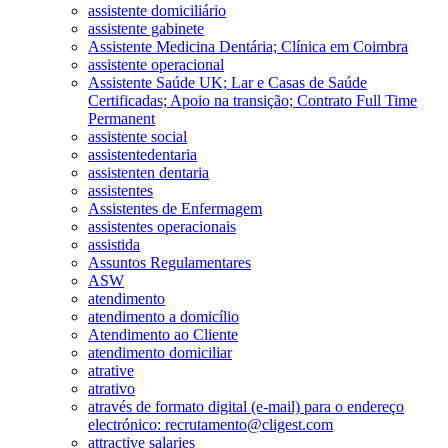
assistente domiciliário
assistente gabinete
Assistente Medicina Dentária; Clínica em Coimbra
assistente operacional
Assistente Saúde UK; Lar e Casas de Saúde
Certificadas; Apoio na transição; Contrato Full Time
Permanent
assistente social
assistentedentaria
assistenten dentaria
assistentes
Assistentes de Enfermagem
assistentes operacionais
assistida
Assuntos Regulamentares
ASW
atendimento
atendimento a domicílio
Atendimento ao Cliente
atendimento domiciliar
atrative
atrativo
através de formato digital (e-mail) para o endereço
electrónico: recrutamento@cligest.com
attractive salaries