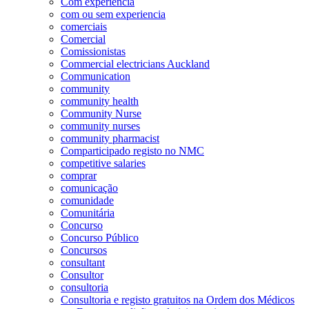
Com experiência
com ou sem experiencia
comerciais
Comercial
Comissionistas
Commercial electricians Auckland
Communication
community
community health
Community Nurse
community nurses
community pharmacist
Comparticipado registo no NMC
competitive salaries
comprar
comunicação
comunidade
Comunitária
Concurso
Concurso Público
Concursos
consultant
Consultor
consultoria
Consultoria e registo gratuitos na Ordem dos Médicos