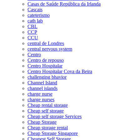
Casas de Saúde República da Irlanda
Cascais
cateterismo
cath lab
CBL
CCP
CCU
central de Londres
central nervous system
Centro
Centro de repouso
Centro Hospitalar
Centro Hospitalar Cova da Beira
challenging bhavior
Channel Island
channel islands
charge nurse
charge nurses
Cheap rental storage
Cheap self storage
Cheap self storage Services
Cheap Storage
Cheap storage rental
Cheap Storage Singapore
Cheapest Self Storage