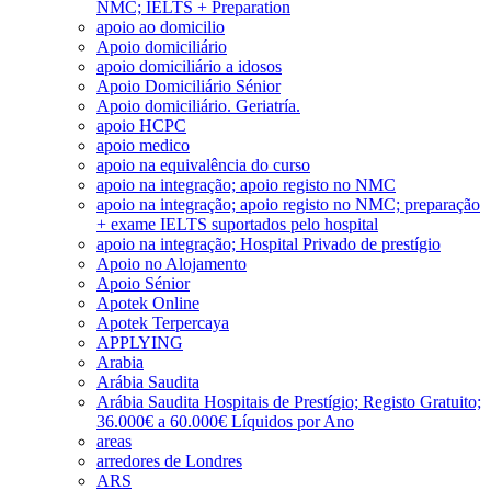
NMC; IELTS + Preparation
apoio ao domicilio
Apoio domiciliário
apoio domiciliário a idosos
Apoio Domiciliário Sénior
Apoio domiciliário. Geriatría.
apoio HCPC
apoio medico
apoio na equivalência do curso
apoio na integração; apoio registo no NMC
apoio na integração; apoio registo no NMC; preparação
+ exame IELTS suportados pelo hospital
apoio na integração; Hospital Privado de prestígio
Apoio no Alojamento
Apoio Sénior
Apotek Online
Apotek Terpercaya
APPLYING
Arabia
Arábia Saudita
Arábia Saudita Hospitais de Prestígio; Registo Gratuito;
36.000€ a 60.000€ Líquidos por Ano
areas
arredores de Londres
ARS