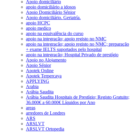
Apoio domiciliário
apoio domiciliário a idosos
Apoio Domiciliário Sénior
Apoio domiciliário. Geriatría.
apoio HCPC
apoio medico
apoio na equivalência do curso
apoio na integração; apoio registo no NMC
apoio na integração; apoio registo no NMC; preparação
+ exame IELTS suportados pelo hospital
apoio na integração; Hospital Privado de prestígio
Apoio no Alojamento
Apoio Sénior
Apotek Online
Apotek Terpercaya
APPLYING
Arabia
Arábia Saudita
Arábia Saudita Hospitais de Prestígio; Registo Gratuito;
36.000€ a 60.000€ Líquidos por Ano
areas
arredores de Londres
ARS
ARSLVT
ARSLVT Ortopedia