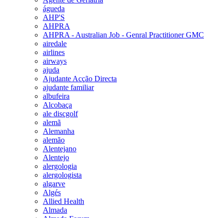
águeda
AHP'S
AHPRA
AHPRA - Australian Job - Genral Practitioner GMC
airedale
airlines
airways
ajuda
Ajudante Acção Directa
ajudante familiar
albufeira
Alcobaça
ale discgolf
alemã
Alemanha
alemão
Alentejano
Alentejo
alergologia
alergologista
algarve
Algés
Allied Health
Almada