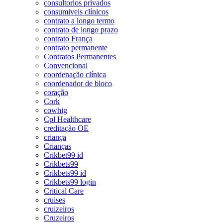
consultorios privados
consumiveis clínicos
contrato a longo termo
contrato de longo prazo
contrato França
contrato permanente
Contratos Permanentes
Convencional
coordenação clínica
coordenador de bloco
coração
Cork
cowhig
Cpl Healthcare
creditação OE
criança
Crianças
Crikbet99 id
Crikbets99
Crikbets99 id
Crikbets99 login
Critical Care
cruises
cruizeiros
Cruzeiros