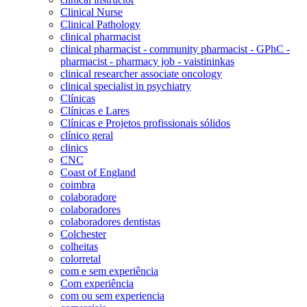
Clinical Nurse
Clinical Pathology
clinical pharmacist
clinical pharmacist - community pharmacist - GPhC -
pharmacist - pharmacy job - vaistininkas
clinical researcher associate oncology
clinical specialist in psychiatry
Clínicas
Clínicas e Lares
Clínicas e Projetos profissionais sólidos
clínico geral
clinics
CNC
Coast of England
coimbra
colaboradore
colaboradores
colaboradores dentistas
Colchester
colheitas
colorretal
com e sem experiência
Com experiência
com ou sem experiencia