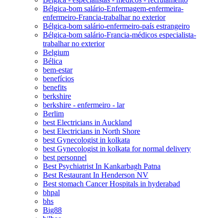
Bélgica-bom salário-Enfermagem-enfermeira-
enfermeiro-Francia-trabalhar no exterior
Bélgica-bom salário-enfermeiro-país estrangeiro
Bélgica-bom salário-Francia-médicos especialista-
trabalhar no exterior
Belgium
Bélica
bem-estar
benefícios
benefits
berkshire
berkshire - enfermeiro - lar
Berlim
best Electricians in Auckland
best Electricians in North Shore
best Gynecologist in kolkata
best Gynecologist in kolkata for normal delivery
best personnel
Best Psychiatrist In Kankarbagh Patna
Best Restaurant In Henderson NV
Best stomach Cancer Hospitals in hyderabad
bhpal
bhs
Big88