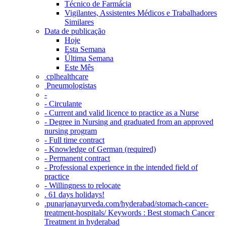
Técnico de Farmácia
Vigilantes, Assistentes Médicos e Trabalhadores
Similares
Data de publicação
Hoje
Esta Semana
Última Semana
Este Mês
‎ cplhealthcare‬
Pneumologistas
-
- Circulante
- Current and valid licence to practice as a Nurse
- Degree in Nursing and graduated from an approved
nursing program
- Full time contract
- Knowledge of German (required)
- Permanent contract
- Professional experience in the intended field of
practice
- Willingness to relocate
. 61 days holidays!
.punarjanayurveda.com/hyderabad/stomach-cancer-
treatment-hospitals/ Keywords : Best stomach Cancer
Treatment in hyderabad