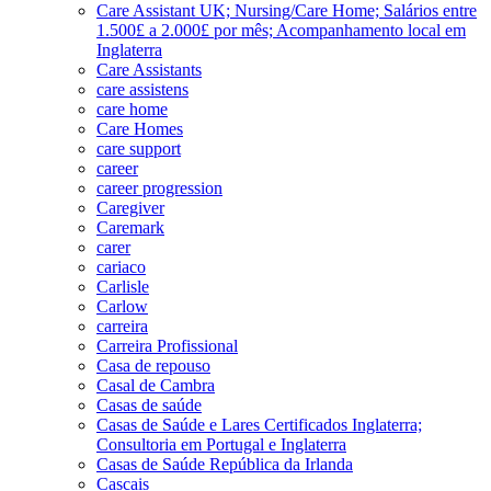
Care Assistant UK; Nursing/Care Home; Salários entre
1.500£ a 2.000£ por mês; Acompanhamento local em
Inglaterra
Care Assistants
care assistens
care home
Care Homes
care support
career
career progression
Caregiver
Caremark
carer
cariaco
Carlisle
Carlow
carreira
Carreira Profissional
Casa de repouso
Casal de Cambra
Casas de saúde
Casas de Saúde e Lares Certificados Inglaterra;
Consultoria em Portugal e Inglaterra
Casas de Saúde República da Irlanda
Cascais