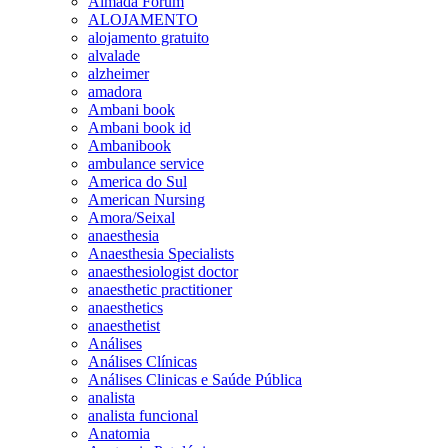
Almada Forum
ALOJAMENTO
alojamento gratuito
alvalade
alzheimer
amadora
Ambani book
Ambani book id
Ambanibook
ambulance service
America do Sul
American Nursing
Amora/Seixal
anaesthesia
Anaesthesia Specialists
anaesthesiologist doctor
anaesthetic practitioner
anaesthetics
anaesthetist
Análises
Análises Clínicas
Análises Clinicas e Saúde Pública
analista
analista funcional
Anatomia