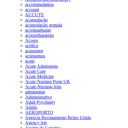
accommodation
account
ACCUTE
acomodação
acomodação gratuita
acompanhante
aconselhamento
Açores
acrilico
acupuntor
acupuntura
acute
Acute Admissions
Acute Care
Acute Medicine
Acute Nursing Posts UK
Acute-Nursing-Jobs
administrar
Administrativo
Adult Psychiatry
Adults
AEROPORTO
Agencia Recrutamento Reino Unido
Agency Job
Agente de Geriatria