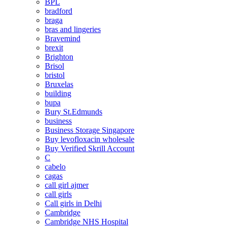
BPL
bradford
braga
bras and lingeries
Bravemind
brexit
Brighton
Brisol
bristol
Bruxelas
building
bupa
Bury St.Edmunds
business
Business Storage Singapore
Buy levofloxacin wholesale
Buy Verified Skrill Account
C
cabelo
cagas
call girl ajmer
call girls
Call girls in Delhi
Cambridge
Cambridge NHS Hospital