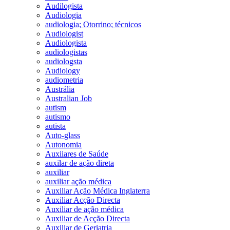
Audilogista
Audiologia
audiologia; Otorrino; técnicos
Audiologist
Audiologista
audiologistas
audiologsta
Audiology
audiometria
Austrália
Australian Job
autism
autismo
autista
Auto-glass
Autonomia
Auxiiares de Saúde
auxilar de ação direta
auxiliar
auxiliar ação médica
Auxiliar Ação Médica Inglaterra
Auxiliar Acção Directa
Auxiliar de ação médica
Auxiliar de Acção Directa
Auxiliar de Geriatria