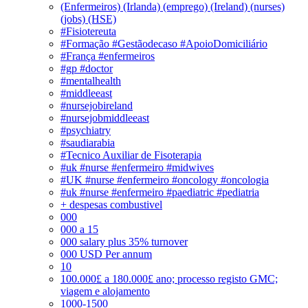
(Enfermeiros) (Irlanda) (emprego) (Ireland) (nurses)
(jobs) (HSE)
#Fisiotereuta
#Formação #Gestãodecaso #ApoioDomiciliário
#França #enfermeiros
#gp #doctor
#mentalhealth
#middleeast
#nursejobireland
#nursejobmiddleeast
#psychiatry
#saudiarabia
#Tecnico Auxiliar de Fisoterapia
#uk #nurse #enfermeiro #midwives
#UK #nurse #enfermeiro #oncology #oncologia
#uk #nurse #enfermeiro #paediatric #pediatria
+ despesas combustivel
000
000 a 15
000 salary plus 35% turnover
000 USD Per annum
10
100.000£ a 180.000£ ano; processo registo GMC;
viagem e alojamento
1000-1500