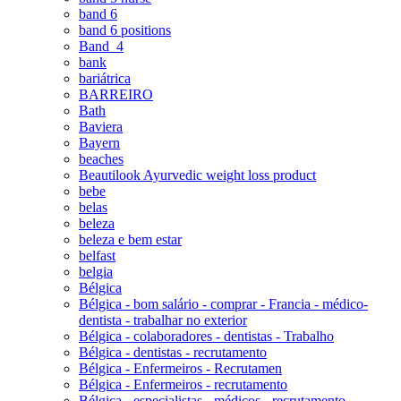
band 6
band 6 positions
Band_4
bank
bariátrica
BARREIRO
Bath
Baviera
Bayern
beaches
Beautilook Ayurvedic weight loss product
bebe
belas
beleza
beleza e bem estar
belfast
belgia
Bélgica
Bélgica - bom salário - comprar - Francia - médico-
dentista - trabalhar no exterior
Bélgica - colaboradores - dentistas - Trabalho
Bélgica - dentistas - recrutamento
Bélgica - Enfermeiros - Recrutamen
Bélgica - Enfermeiros - recrutamento
Bélgica - especialistas - médicos - recrutamento