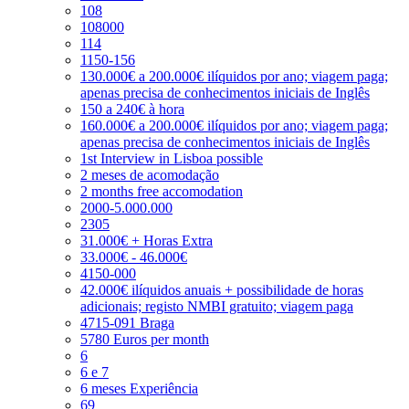
108
108000
114
1150-156
130.000€ a 200.000€ ilíquidos por ano; viagem paga;
apenas precisa de conhecimentos iniciais de Inglês
150 a 240€ à hora
160.000€ a 200.000€ ilíquidos por ano; viagem paga;
apenas precisa de conhecimentos iniciais de Inglês
1st Interview in Lisboa possible
2 meses de acomodação
2 months free accomodation
2000-5.000.000
2305
31.000€ + Horas Extra
33.000€ - 46.000€
4150-000
42.000€ ilíquidos anuais + possibilidade de horas
adicionais; registo NMBI gratuito; viagem paga
4715-091 Braga
5780 Euros per month
6
6 e 7
6 meses Experiência
69