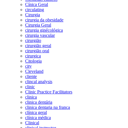
Cínica Geral
circulating
Cirurgia
cirurgia da obesidade
Cirurgia Geral
cirurgia ginécológica
cirurgia vascular
cirurgião
cirurgião geral
cirurgião oral
cirurgica
Citologia
city
Cleveland
cliente
clincal analysis
clinic
Clinic Practice Facilitators
clinica
clinica dentária
clinica dentaria na frança
clínica geral
clínica médica
Clinical
clinical instructor