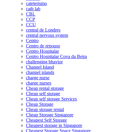
cateterismo
cath lab
CBL
CCP
CCU
central de Londres
central nervous system
Centro
Centro de repouso
Centro Hospitalar
Centro Hospitalar Cova da Beira
challenging bhavior
Channel Island
channel islands
charge nurse
charge nurses
Cheap rental storage
Cheap self storage
Cheap self storage Services
Cheap Storage
Cheap storage rental
Cheap Storage Singapore
Cheapest Self Storage
Cheapest storage in Singapore
Cheapest Storage Space Singapore