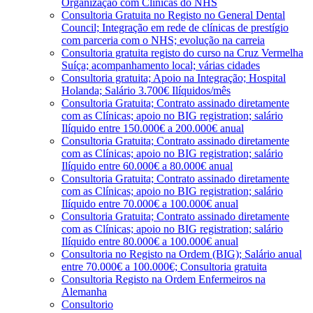
Organização com Clínicas do NHS
Consultoria Gratuita no Registo no General Dental
Council; Integração em rede de clínicas de prestígio
com parceria com o NHS; evolução na carreia
Consultoria gratuita registo do curso na Cruz Vermelha
Suíça; acompanhamento local; várias cidades
Consultoria gratuita; Apoio na Integração; Hospital
Holanda; Salário 3.700€ Ilíquidos/mês
Consultoria Gratuita; Contrato assinado diretamente
com as Clínicas; apoio no BIG registration; salário
Ilíquido entre 150.000€ a 200.000€ anual
Consultoria Gratuita; Contrato assinado diretamente
com as Clínicas; apoio no BIG registration; salário
Ilíquido entre 60.000€ a 80.000€ anual
Consultoria Gratuita; Contrato assinado diretamente
com as Clínicas; apoio no BIG registration; salário
Ilíquido entre 70.000€ a 100.000€ anual
Consultoria Gratuita; Contrato assinado diretamente
com as Clínicas; apoio no BIG registration; salário
Ilíquido entre 80.000€ a 100.000€ anual
Consultoria no Registo na Ordem (BIG); Salário anual
entre 70.000€ a 100.000€; Consultoria gratuita
Consultoria Registo na Ordem Enfermeiros na
Alemanha
Consultorio