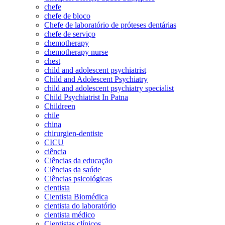
chefe
chefe de bloco
Chefe de laboratório de próteses dentárias
chefe de serviço
chemotherapy
chemotherapy nurse
chest
child and adolescent psychiatrist
Child and Adolescent Psychiatry
child and adolescent psychiatry specialist
Child Psychiatrist In Patna
Childreen
chile
china
chirurgien-dentiste
CICU
ciência
Ciências da educação
Ciências da saúde
Ciências psicológicas
cientista
Cientista Biomédica
cientista do laboratório
cientista médico
Cientistas clínicos