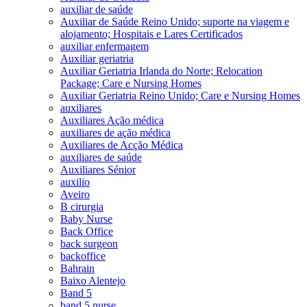
auxiliar de saúde
Auxiliar de Saúde Reino Unido; suporte na viagem e
alojamento; Hospitais e Lares Certificados
auxiliar enfermagem
Auxiliar geriatria
Auxiliar Geriatria Irlanda do Norte; Relocation
Package; Care e Nursing Homes
Auxiliar Geriatria Reino Unido; Care e Nursing Homes
auxiliares
Auxiliares Ação médica
auxiliares de ação médica
Auxiliares de Acção Médica
auxiliares de saúde
Auxiliares Sénior
auxilio
Aveiro
B cirurgia
Baby Nurse
Back Office
back surgeon
backoffice
Bahrain
Baixo Alentejo
Band 5
band 5 nurse