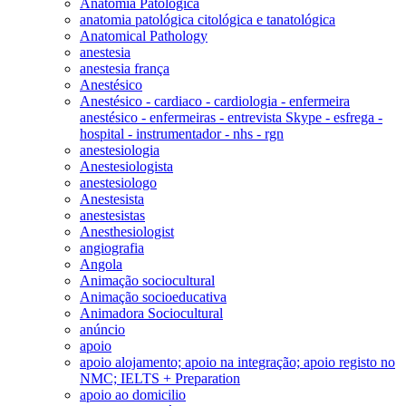
Anatomia Patológica
anatomia patológica citológica e tanatológica
Anatomical Pathology
anestesia
anestesia frança
Anestésico
Anestésico - cardiaco - cardiologia - enfermeira
anestésico - enfermeiras - entrevista Skype - esfrega -
hospital - instrumentador - nhs - rgn
anestesiologia
Anestesiologista
anestesiologo
Anestesista
anestesistas
Anesthesiologist
angiografia
Angola
Animação sociocultural
Animação socioeducativa
Animadora Sociocultural
anúncio
apoio
apoio alojamento; apoio na integração; apoio registo no
NMC; IELTS + Preparation
apoio ao domicilio