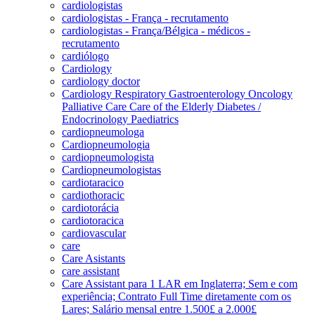
cardiologistas
cardiologistas - França - recrutamento
cardiologistas - França/Bélgica - médicos -
recrutamento
cardiólogo
Cardiology
cardiology doctor
Cardiology Respiratory Gastroenterology Oncology
Palliative Care Care of the Elderly Diabetes /
Endocrinology Paediatrics
cardiopneumologa
Cardiopneumologia
cardiopneumologista
Cardiopneumologistas
cardiotaracico
cardiothoracic
cardiotorácia
cardiotoracica
cardiovascular
care
Care Asistants
care assistant
Care Assistant para 1 LAR em Inglaterra; Sem e com
experiência; Contrato Full Time diretamente com os
Lares; Salário mensal entre 1.500£ a 2.000£