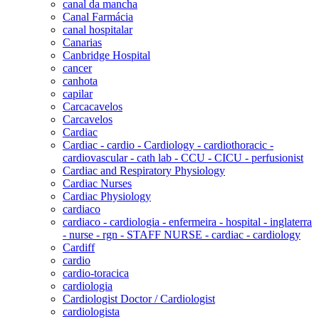
canal da mancha
Canal Farmácia
canal hospitalar
Canarias
Canbridge Hospital
cancer
canhota
capilar
Carcacavelos
Carcavelos
Cardiac
Cardiac - cardio - Cardiology - cardiothoracic -
cardiovascular - cath lab - CCU - CICU - perfusionist
Cardiac and Respiratory Physiology
Cardiac Nurses
Cardiac Physiology
cardiaco
cardiaco - cardiologia - enfermeira - hospital - inglaterra
- nurse - rgn - STAFF NURSE - cardiac - cardiology
Cardiff
cardio
cardio-toracica
cardiologia
Cardiologist Doctor / Cardiologist
cardiologista