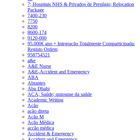
7; Hospitais NHS & Privados de Prestígio; Relocation
Package
7400-230
7750
8200
8600-174
9120-000
95.000€ ano + Integração Totalmente Comparticipada:
Registo Ordem
958754521
a&e
A&E Nurse
A&E-Accident and Emergency
ABA
Abrantes
Abu Dhabi
ACA; Saúde; quiosque da saúde
Academic Writing
Ação
ação direta
Ação M
Ação Médica
acção médica
Accident & Emergency
Accident and Emergency