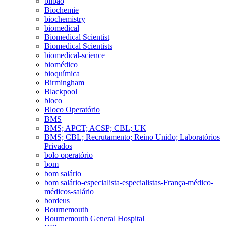
bilbao
Biochemie
biochemistry
biomedical
Biomedical Scientist
Biomedical Scientists
biomedical-science
biomédico
bioquímica
Birmingham
Blackpool
bloco
Bloco Operatório
BMS
BMS; APCT; ACSP; CBL; UK
BMS; CBL; Recrutamento; Reino Unido; Laboratórios
Privados
bolo operatório
bom
bom salário
bom salário-especialista-especialistas-França-médico-
médicos-salário
bordeus
Bournemouth
Bournemouth General Hospital