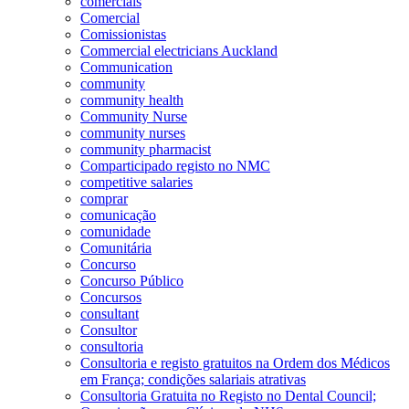
comerciais
Comercial
Comissionistas
Commercial electricians Auckland
Communication
community
community health
Community Nurse
community nurses
community pharmacist
Comparticipado registo no NMC
competitive salaries
comprar
comunicação
comunidade
Comunitária
Concurso
Concurso Público
Concursos
consultant
Consultor
consultoria
Consultoria e registo gratuitos na Ordem dos Médicos
em França; condições salariais atrativas
Consultoria Gratuita no Registo no Dental Council;