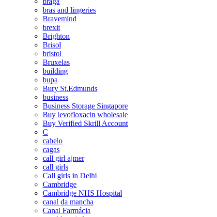
braga
bras and lingeries
Bravemind
brexit
Brighton
Brisol
bristol
Bruxelas
building
bupa
Bury St.Edmunds
business
Business Storage Singapore
Buy levofloxacin wholesale
Buy Verified Skrill Account
C
cabelo
cagas
call girl ajmer
call girls
Call girls in Delhi
Cambridge
Cambridge NHS Hospital
canal da mancha
Canal Farmácia