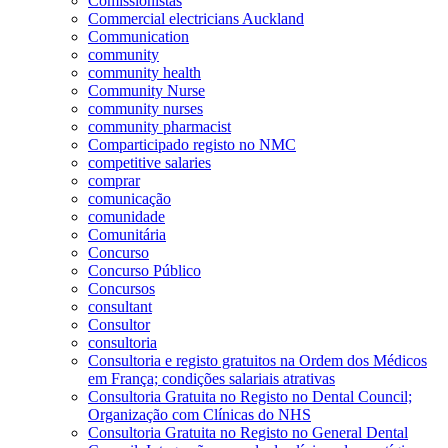
Comissionistas
Commercial electricians Auckland
Communication
community
community health
Community Nurse
community nurses
community pharmacist
Comparticipado registo no NMC
competitive salaries
comprar
comunicação
comunidade
Comunitária
Concurso
Concurso Público
Concursos
consultant
Consultor
consultoria
Consultoria e registo gratuitos na Ordem dos Médicos
em França; condições salariais atrativas
Consultoria Gratuita no Registo no Dental Council;
Organização com Clínicas do NHS
Consultoria Gratuita no Registo no General Dental