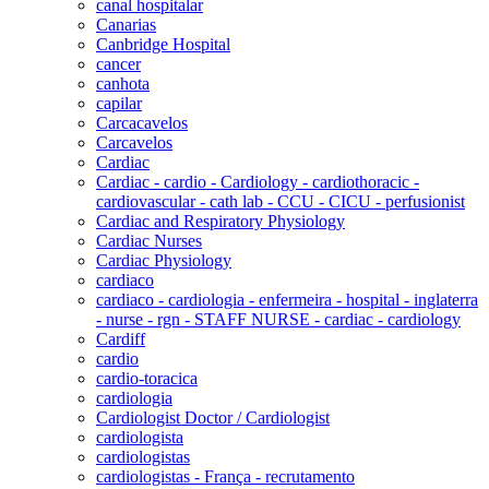
canal hospitalar
Canarias
Canbridge Hospital
cancer
canhota
capilar
Carcacavelos
Carcavelos
Cardiac
Cardiac - cardio - Cardiology - cardiothoracic -
cardiovascular - cath lab - CCU - CICU - perfusionist
Cardiac and Respiratory Physiology
Cardiac Nurses
Cardiac Physiology
cardiaco
cardiaco - cardiologia - enfermeira - hospital - inglaterra
- nurse - rgn - STAFF NURSE - cardiac - cardiology
Cardiff
cardio
cardio-toracica
cardiologia
Cardiologist Doctor / Cardiologist
cardiologista
cardiologistas
cardiologistas - França - recrutamento