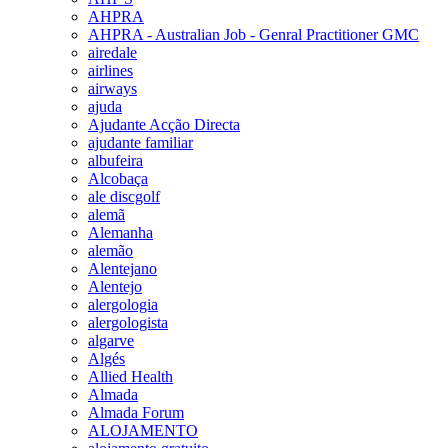
AHPRA
AHPRA - Australian Job - Genral Practitioner GMC
airedale
airlines
airways
ajuda
Ajudante Acção Directa
ajudante familiar
albufeira
Alcobaça
ale discgolf
alemã
Alemanha
alemão
Alentejano
Alentejo
alergologia
alergologista
algarve
Algés
Allied Health
Almada
Almada Forum
ALOJAMENTO