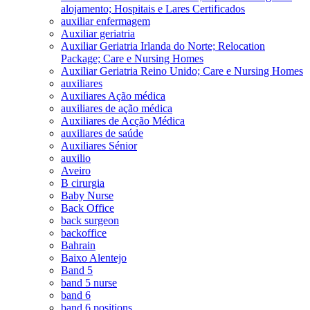
alojamento; Hospitais e Lares Certificados
auxiliar enfermagem
Auxiliar geriatria
Auxiliar Geriatria Irlanda do Norte; Relocation
Package; Care e Nursing Homes
Auxiliar Geriatria Reino Unido; Care e Nursing Homes
auxiliares
Auxiliares Ação médica
auxiliares de ação médica
Auxiliares de Acção Médica
auxiliares de saúde
Auxiliares Sénior
auxilio
Aveiro
B cirurgia
Baby Nurse
Back Office
back surgeon
backoffice
Bahrain
Baixo Alentejo
Band 5
band 5 nurse
band 6
band 6 positions