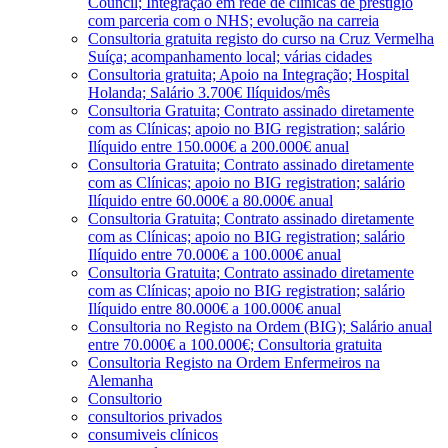
Council; Integração em rede de clínicas de prestígio
com parceria com o NHS; evolução na carreia
Consultoria gratuita registo do curso na Cruz Vermelha
Suíça; acompanhamento local; várias cidades
Consultoria gratuita; Apoio na Integração; Hospital
Holanda; Salário 3.700€ Ilíquidos/mês
Consultoria Gratuita; Contrato assinado diretamente
com as Clínicas; apoio no BIG registration; salário
Ilíquido entre 150.000€ a 200.000€ anual
Consultoria Gratuita; Contrato assinado diretamente
com as Clínicas; apoio no BIG registration; salário
Ilíquido entre 60.000€ a 80.000€ anual
Consultoria Gratuita; Contrato assinado diretamente
com as Clínicas; apoio no BIG registration; salário
Ilíquido entre 70.000€ a 100.000€ anual
Consultoria Gratuita; Contrato assinado diretamente
com as Clínicas; apoio no BIG registration; salário
Ilíquido entre 80.000€ a 100.000€ anual
Consultoria no Registo na Ordem (BIG); Salário anual
entre 70.000€ a 100.000€; Consultoria gratuita
Consultoria Registo na Ordem Enfermeiros na
Alemanha
Consultorio
consultorios privados
consumiveis clínicos