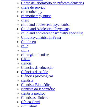
Chefe de laboratório de próteses dentárias
chefe de serviço
chemotherapy
chemotherapy nurse
chest
child and adolescent psychiatrist
Child and Adolescent Psychiatry
child and adolescent psychiatry specialist
Child Psychiatrist In Patna
Childreen
chile
china
chirurgien-dentiste
CICU
ciência
Ciências da educação
Ciências da saúde
Ciências psicológicas
cientista
Cientista Biomédica
cientista do laboratório
cientista médico
Cientistas clínicos
Cínica Geral
circulating