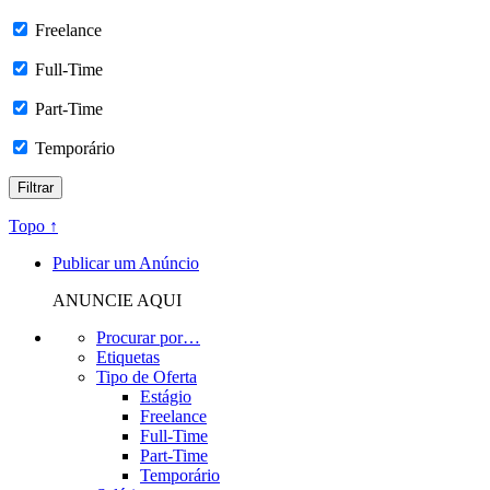
Freelance
Full-Time
Part-Time
Temporário
Topo ↑
Publicar um Anúncio
ANUNCIE AQUI
Procurar por…
Etiquetas
Tipo de Oferta
Estágio
Freelance
Full-Time
Part-Time
Temporário