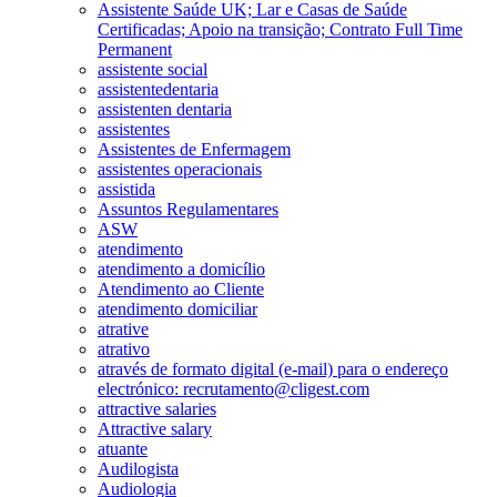
Assistente Saúde UK; Lar e Casas de Saúde
Certificadas; Apoio na transição; Contrato Full Time
Permanent
assistente social
assistentedentaria
assistenten dentaria
assistentes
Assistentes de Enfermagem
assistentes operacionais
assistida
Assuntos Regulamentares
ASW
atendimento
atendimento a domicílio
Atendimento ao Cliente
atendimento domiciliar
atrative
atrativo
através de formato digital (e-mail) para o endereço
electrónico: recrutamento@cligest.com
attractive salaries
Attractive salary
atuante
Audilogista
Audiologia