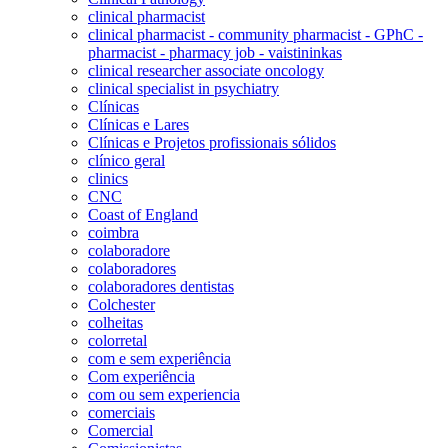
clinical pharmacist
clinical pharmacist - community pharmacist - GPhC -
pharmacist - pharmacy job - vaistininkas
clinical researcher associate oncology
clinical specialist in psychiatry
Clínicas
Clínicas e Lares
Clínicas e Projetos profissionais sólidos
clínico geral
clinics
CNC
Coast of England
coimbra
colaboradore
colaboradores
colaboradores dentistas
Colchester
colheitas
colorretal
com e sem experiência
Com experiência
com ou sem experiencia
comerciais
Comercial