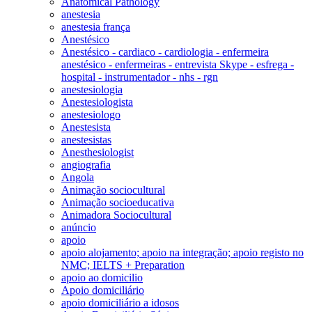
Anatomical Pathology
anestesia
anestesia frança
Anestésico
Anestésico - cardiaco - cardiologia - enfermeira
anestésico - enfermeiras - entrevista Skype - esfrega -
hospital - instrumentador - nhs - rgn
anestesiologia
Anestesiologista
anestesiologo
Anestesista
anestesistas
Anesthesiologist
angiografia
Angola
Animação sociocultural
Animação socioeducativa
Animadora Sociocultural
anúncio
apoio
apoio alojamento; apoio na integração; apoio registo no
NMC; IELTS + Preparation
apoio ao domicilio
Apoio domiciliário
apoio domiciliário a idosos