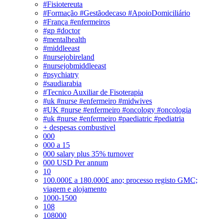
#Fisiotereuta
#Formação #Gestãodecaso #ApoioDomiciliário
#França #enfermeiros
#gp #doctor
#mentalhealth
#middleeast
#nursejobireland
#nursejobmiddleeast
#psychiatry
#saudiarabia
#Tecnico Auxiliar de Fisoterapia
#uk #nurse #enfermeiro #midwives
#UK #nurse #enfermeiro #oncology #oncologia
#uk #nurse #enfermeiro #paediatric #pediatria
+ despesas combustivel
000
000 a 15
000 salary plus 35% turnover
000 USD Per annum
10
100.000£ a 180.000£ ano; processo registo GMC;
viagem e alojamento
1000-1500
108
108000