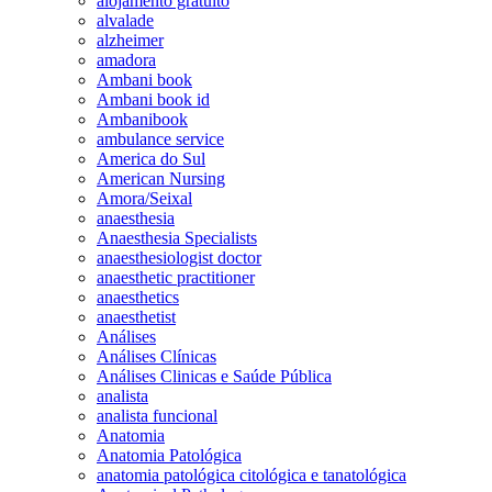
alojamento gratuito
alvalade
alzheimer
amadora
Ambani book
Ambani book id
Ambanibook
ambulance service
America do Sul
American Nursing
Amora/Seixal
anaesthesia
Anaesthesia Specialists
anaesthesiologist doctor
anaesthetic practitioner
anaesthetics
anaesthetist
Análises
Análises Clínicas
Análises Clinicas e Saúde Pública
analista
analista funcional
Anatomia
Anatomia Patológica
anatomia patológica citológica e tanatológica