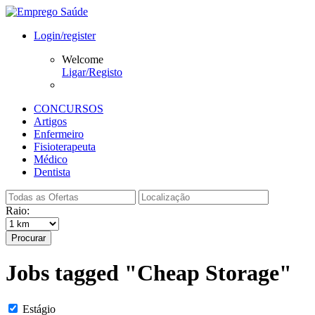
Login/register
Welcome
Ligar/Registo
CONCURSOS
Artigos
Enfermeiro
Fisioterapeuta
Médico
Dentista
Raio:
Procurar
Jobs tagged "Cheap Storage"
Estágio