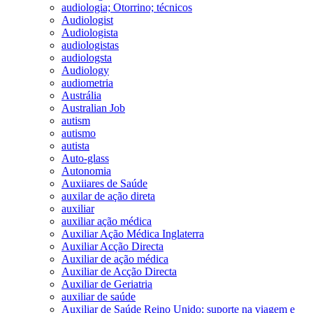
audiologia; Otorrino; técnicos
Audiologist
Audiologista
audiologistas
audiologsta
Audiology
audiometria
Austrália
Australian Job
autism
autismo
autista
Auto-glass
Autonomia
Auxiiares de Saúde
auxilar de ação direta
auxiliar
auxiliar ação médica
Auxiliar Ação Médica Inglaterra
Auxiliar Acção Directa
Auxiliar de ação médica
Auxiliar de Acção Directa
Auxiliar de Geriatria
auxiliar de saúde
Auxiliar de Saúde Reino Unido; suporte na viagem e