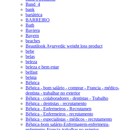
Band_4
bank
bariátrica
BARREIRO
Bath
Baviera
Bayern
beaches
Beautilook Ayurvedic weight loss product
bebe
belas
beleza
beleza e bem estar
belfast
belgia
Bélgica
Bélgica - bom salário - comprar - Francia - médico-
dentista - trabalhar no exterior
Bélgica - colaboradores - dentistas - Trabalho
Bélgica - dentistas - recrutamento
Bélgica - Enfermeiros - Recrutamen
Bélgica - Enfermeiros - recrutamento
Bélgica - especialistas - médicos - recrutamento
Bélgica-bom salário-Enfermagem-enfermeira-
enfermeiro-Francia-trabalhar no exterior