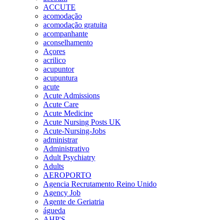
ACCUTE
acomodação
acomodação gratuita
acompanhante
aconselhamento
Açores
acrilico
acupuntor
acupuntura
acute
Acute Admissions
Acute Care
Acute Medicine
Acute Nursing Posts UK
Acute-Nursing-Jobs
administrar
Administrativo
Adult Psychiatry
Adults
AEROPORTO
Agencia Recrutamento Reino Unido
Agency Job
Agente de Geriatria
águeda
AHP'S