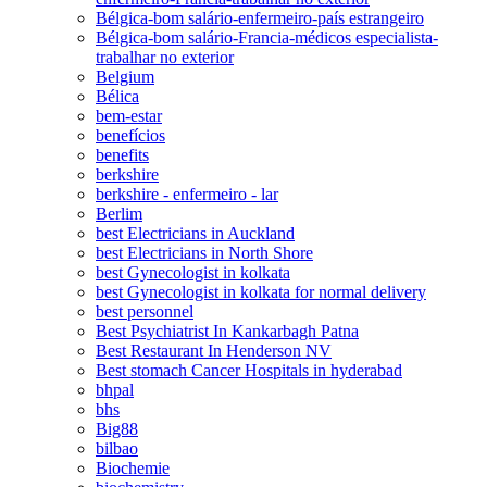
Bélgica-bom salário-enfermeiro-país estrangeiro
Bélgica-bom salário-Francia-médicos especialista-
trabalhar no exterior
Belgium
Bélica
bem-estar
benefícios
benefits
berkshire
berkshire - enfermeiro - lar
Berlim
best Electricians in Auckland
best Electricians in North Shore
best Gynecologist in kolkata
best Gynecologist in kolkata for normal delivery
best personnel
Best Psychiatrist In Kankarbagh Patna
Best Restaurant In Henderson NV
Best stomach Cancer Hospitals in hyderabad
bhpal
bhs
Big88
bilbao
Biochemie