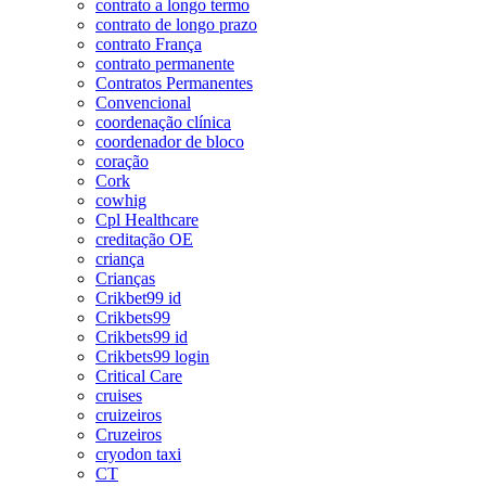
contrato a longo termo
contrato de longo prazo
contrato França
contrato permanente
Contratos Permanentes
Convencional
coordenação clínica
coordenador de bloco
coração
Cork
cowhig
Cpl Healthcare
creditação OE
criança
Crianças
Crikbet99 id
Crikbets99
Crikbets99 id
Crikbets99 login
Critical Care
cruises
cruizeiros
Cruzeiros
cryodon taxi
CT