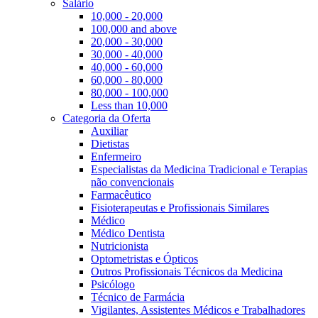
Salário
10,000 - 20,000
100,000 and above
20,000 - 30,000
30,000 - 40,000
40,000 - 60,000
60,000 - 80,000
80,000 - 100,000
Less than 10,000
Categoria da Oferta
Auxiliar
Dietistas
Enfermeiro
Especialistas da Medicina Tradicional e Terapias
não convencionais
Farmacêutico
Fisioterapeutas e Profissionais Similares
Médico
Médico Dentista
Nutricionista
Optometristas e Ópticos
Outros Profissionais Técnicos da Medicina
Psicólogo
Técnico de Farmácia
Vigilantes, Assistentes Médicos e Trabalhadores