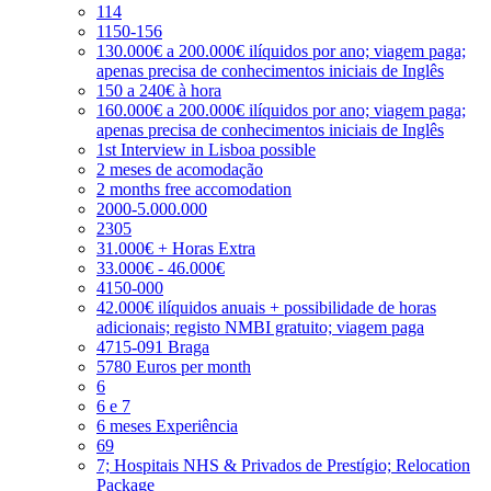
114
1150-156
130.000€ a 200.000€ ilíquidos por ano; viagem paga;
apenas precisa de conhecimentos iniciais de Inglês
150 a 240€ à hora
160.000€ a 200.000€ ilíquidos por ano; viagem paga;
apenas precisa de conhecimentos iniciais de Inglês
1st Interview in Lisboa possible
2 meses de acomodação
2 months free accomodation
2000-5.000.000
2305
31.000€ + Horas Extra
33.000€ - 46.000€
4150-000
42.000€ ilíquidos anuais + possibilidade de horas
adicionais; registo NMBI gratuito; viagem paga
4715-091 Braga
5780 Euros per month
6
6 e 7
6 meses Experiência
69
7; Hospitais NHS & Privados de Prestígio; Relocation
Package