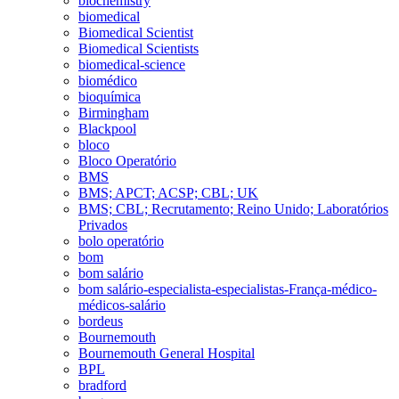
biochemistry
biomedical
Biomedical Scientist
Biomedical Scientists
biomedical-science
biomédico
bioquímica
Birmingham
Blackpool
bloco
Bloco Operatório
BMS
BMS; APCT; ACSP; CBL; UK
BMS; CBL; Recrutamento; Reino Unido; Laboratórios
Privados
bolo operatório
bom
bom salário
bom salário-especialista-especialistas-França-médico-
médicos-salário
bordeus
Bournemouth
Bournemouth General Hospital
BPL
bradford