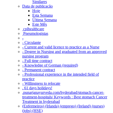
Similares
Data de publicação
Hoje
Esta Semana
Última Semana
Este Mês
‎ cplhealthcare‬
Pneumologistas
-
- Circulante
- Current and valid licence to practice as a Nurse
- Degree in Nursing and graduated from an approved
nursing program
- Full time contract
- Knowledge of German (required)
- Permanent contract
- Professional experience in the intended field of
practice
- Willingness to relocate
. 61 days holidays!
.punarjanayurveda.com/hyderabad/stomach-cancer-
treatment-hospitals/ Keywords : Best stomach Cancer
Treatment in hyderabad
(Enfermeiros) (Irlanda) (emprego) (Ireland) (nurses)
(jobs) (HSE)