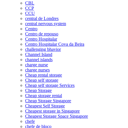
CBL
CCP
CCU
central de Londres
central nervous system
Centro
Centro de repouso
Centro Hospitalar
Centro Hospitalar Cova da Beira
challenging bhavior
Channel Island
channel islands
charge nurse
charge nurses
Cheap rental storage
Cheap self storage
Cheap self storage Services
Cheap Storage
Cheap storage rental
Cheap Storage Singapore
Cheapest Self Storage
Cheapest storage in Singapore
Cheapest Storage Space Singapore
chefe
chefe de bloco