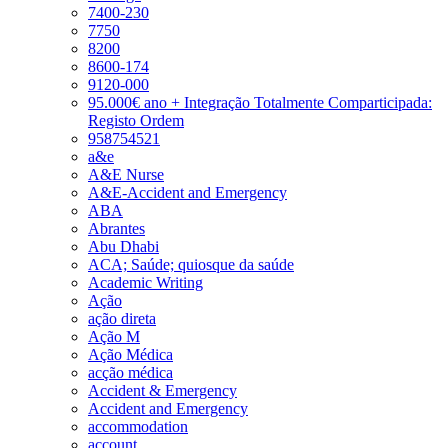
7400-230
7750
8200
8600-174
9120-000
95.000€ ano + Integração Totalmente Comparticipada:
Registo Ordem
958754521
a&e
A&E Nurse
A&E-Accident and Emergency
ABA
Abrantes
Abu Dhabi
ACA; Saúde; quiosque da saúde
Academic Writing
Ação
ação direta
Ação M
Ação Médica
acção médica
Accident & Emergency
Accident and Emergency
accommodation
account