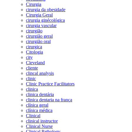
Cirurgia
cirurgia da obesidade
Cirurgia Geral
cirurgia ginécológica
cirurgia vascular
cirurgião
cirurgião geral
cirurgião oral
cirurgica
Citologia
city
Cleveland
cliente
clincal analysis
clinic
Clinic Practice Facilitators
clinica
clinica dentária
clinica dentaria na frança
clínica geral
clínica médica
Clinical
clinical instructor
Clinical Nurse
Clinical Pathology