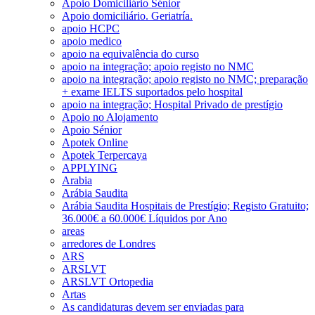
Apoio Domiciliário Sénior
Apoio domiciliário. Geriatría.
apoio HCPC
apoio medico
apoio na equivalência do curso
apoio na integração; apoio registo no NMC
apoio na integração; apoio registo no NMC; preparação
+ exame IELTS suportados pelo hospital
apoio na integração; Hospital Privado de prestígio
Apoio no Alojamento
Apoio Sénior
Apotek Online
Apotek Terpercaya
APPLYING
Arabia
Arábia Saudita
Arábia Saudita Hospitais de Prestígio; Registo Gratuito;
36.000€ a 60.000€ Líquidos por Ano
areas
arredores de Londres
ARS
ARSLVT
ARSLVT Ortopedia
Artas
As candidaturas devem ser enviadas para