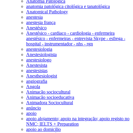
Anatomia Patológica
anatomia patológica citológica e tanatológica
Anatomical Pathology
anestesia
anestesia frança
Anestésico
Anestésico - cardiaco - cardiologia - enfermeira
anestésico - enfermeiras - entrevista Skype - esfrega -
hospital - instrumentador - nhs - rgn
anestesiologia
Anestesiologista
anestesiologo
Anestesista
anestesistas
Anesthesiologist
angiografia
Angola
Animação sociocultural
Animação socioeducativa
Animadora Sociocultural
anúncio
apoio
apoio alojamento; apoio na integração; apoio registo no
NMC; IELTS + Preparation
apoio ao domicilio