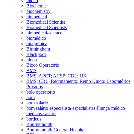
bilbao
Biochemie
biochemistry
biomedical
Biomedical Scientist
Biomedical Scientists
biomedical-science
biomédico
bioquímica
Birmingham
Blackpool
bloco
Bloco Operatório
BMS
BMS; APCT; ACSP; CBL; UK
BMS; CBL; Recrutamento; Reino Unido; Laboratórios
Privados
bolo operatório
bom
bom salário
bom salário-especialista-especialistas-França-médico-
médicos-salário
bordeus
Bournemouth
Bournemouth General Hospital