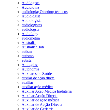
Audilogista
Audiologia
audiologia; Otorrino; técnicos
Audiologist
Audiologista
audiologistas
audiologsta
Audiology
audiometria
Austrália
Australian Job
autism
autismo
autista
Auto-glass
Autonomia
Auxiiares de Saúde
auxilar de ação direta
auxiliar
auxiliar ação médica
Auxiliar Ação Médica Inglaterra
Auxiliar Acção Directa
Auxiliar de ação médica
Auxiliar de Acção Directa
Auxiliar de Geriatria