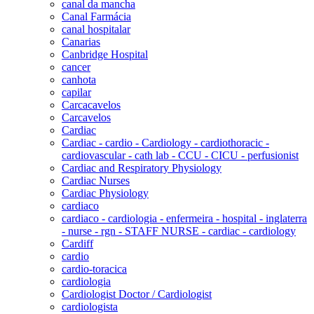
canal da mancha
Canal Farmácia
canal hospitalar
Canarias
Canbridge Hospital
cancer
canhota
capilar
Carcacavelos
Carcavelos
Cardiac
Cardiac - cardio - Cardiology - cardiothoracic -
cardiovascular - cath lab - CCU - CICU - perfusionist
Cardiac and Respiratory Physiology
Cardiac Nurses
Cardiac Physiology
cardiaco
cardiaco - cardiologia - enfermeira - hospital - inglaterra
- nurse - rgn - STAFF NURSE - cardiac - cardiology
Cardiff
cardio
cardio-toracica
cardiologia
Cardiologist Doctor / Cardiologist
cardiologista