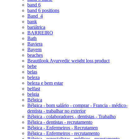
band 6
band 6 positions
Band_4
bank
bariátrica
BARREIRO
Bath
Baviera
Bayern
beaches
Beautilook Ayurvedic weight loss product
bebe
belas
beleza
beleza e bem estar
belfast
belgia
Bélgica
Bélgica - bom salário - comprar - Francia - médico-
dentista - trabalhar no exterior
Bélgica - colaboradores - dentistas - Trabalho
Bélgica - dentistas - recrutamento
Bélgica - Enfermeiros - Recrutamen
Bélgica - Enfermeiros - recrutamento
Bélgica - especialistas - médicos - recrutamento