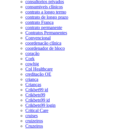
consultorios privados
consumiveis clínicos
contrato a longo termo
contrato de longo prazo
contrato França
contrato permanente
Contratos Permanentes
Convencional
coordenação clínica
coordenador de bloco
coração
Cork
cowhig
Cpl Healthcare
creditação OE
criança
Crianças
Crikbet99 id
Crikbets99
Crikbets99 id
Crikbets99 login
Critical Care
cruises
cruizeiros
Cruzeiros