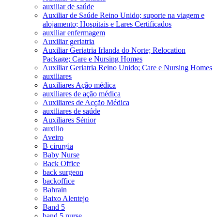
auxiliar de saúde
Auxiliar de Saúde Reino Unido; suporte na viagem e
alojamento; Hospitais e Lares Certificados
auxiliar enfermagem
Auxiliar geriatria
Auxiliar Geriatria Irlanda do Norte; Relocation
Package; Care e Nursing Homes
Auxiliar Geriatria Reino Unido; Care e Nursing Homes
auxiliares
Auxiliares Ação médica
auxiliares de ação médica
Auxiliares de Acção Médica
auxiliares de saúde
Auxiliares Sénior
auxilio
Aveiro
B cirurgia
Baby Nurse
Back Office
back surgeon
backoffice
Bahrain
Baixo Alentejo
Band 5
band 5 nurse