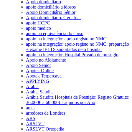
Apoio domiciliário
apoio domiciliário a idosos
Apoio Domiciliário Sénior
Apoio domiciliário. Geriatría.
apoio HCPC
apoio medico
apoio na equivalência do curso
apoio na integração; apoio registo no NMC
apoio na integração; apoio registo no NMC; preparação
+ exame IELTS suportados pelo hospital
apoio na integração; Hospital Privado de prestígio
Apoio no Alojamento
Apoio Sénior
Apotek Online
Apotek Terpercaya
APPLYING
Arabia
Arábia Saudita
Arábia Saudita Hospitais de Prestígio; Registo Gratuito;
36.000€ a 60.000€ Líquidos por Ano
areas
arredores de Londres
ARS
ARSLVT
ARSLVT Ortopedia