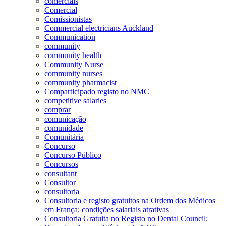
comerciais
Comercial
Comissionistas
Commercial electricians Auckland
Communication
community
community health
Community Nurse
community nurses
community pharmacist
Comparticipado registo no NMC
competitive salaries
comprar
comunicação
comunidade
Comunitária
Concurso
Concurso Público
Concursos
consultant
Consultor
consultoria
Consultoria e registo gratuitos na Ordem dos Médicos
em França; condições salariais atrativas
Consultoria Gratuita no Registo no Dental Council;