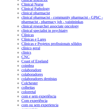
Clinical Nurse
Clinical Pathology
clinical pharmacist
clinical pharmacist - community pharmacist - GPhC -
pharmacist - pharmacy job - vaistininkas
clinical researcher associate oncology
clinical specialist in psychiatry
Clínicas
Clínicas e Lares
Clínicas e Projetos profissionais sólidos
clínico geral
clinics
CNC
Coast of England
coimbra
colaboradore
colaboradores
colaboradores dentistas
Colchester
colheitas
colorretal
com e sem experiência
Com experiência
com ou sem experiencia