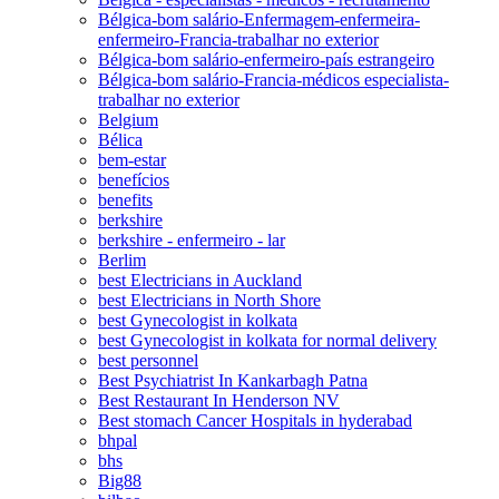
Bélgica-bom salário-Enfermagem-enfermeira-
enfermeiro-Francia-trabalhar no exterior
Bélgica-bom salário-enfermeiro-país estrangeiro
Bélgica-bom salário-Francia-médicos especialista-
trabalhar no exterior
Belgium
Bélica
bem-estar
benefícios
benefits
berkshire
berkshire - enfermeiro - lar
Berlim
best Electricians in Auckland
best Electricians in North Shore
best Gynecologist in kolkata
best Gynecologist in kolkata for normal delivery
best personnel
Best Psychiatrist In Kankarbagh Patna
Best Restaurant In Henderson NV
Best stomach Cancer Hospitals in hyderabad
bhpal
bhs
Big88