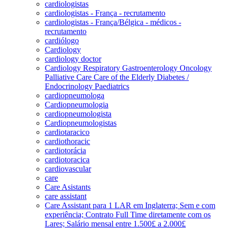
cardiologistas
cardiologistas - França - recrutamento
cardiologistas - França/Bélgica - médicos -
recrutamento
cardiólogo
Cardiology
cardiology doctor
Cardiology Respiratory Gastroenterology Oncology
Palliative Care Care of the Elderly Diabetes /
Endocrinology Paediatrics
cardiopneumologa
Cardiopneumologia
cardiopneumologista
Cardiopneumologistas
cardiotaracico
cardiothoracic
cardiotorácia
cardiotoracica
cardiovascular
care
Care Asistants
care assistant
Care Assistant para 1 LAR em Inglaterra; Sem e com
experiência; Contrato Full Time diretamente com os
Lares; Salário mensal entre 1.500£ a 2.000£