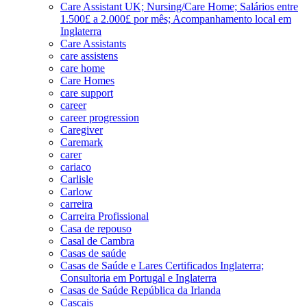
Care Assistant UK; Nursing/Care Home; Salários entre
1.500£ a 2.000£ por mês; Acompanhamento local em
Inglaterra
Care Assistants
care assistens
care home
Care Homes
care support
career
career progression
Caregiver
Caremark
carer
cariaco
Carlisle
Carlow
carreira
Carreira Profissional
Casa de repouso
Casal de Cambra
Casas de saúde
Casas de Saúde e Lares Certificados Inglaterra;
Consultoria em Portugal e Inglaterra
Casas de Saúde República da Irlanda
Cascais