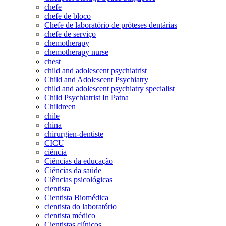
chefe
chefe de bloco
Chefe de laboratório de próteses dentárias
chefe de serviço
chemotherapy
chemotherapy nurse
chest
child and adolescent psychiatrist
Child and Adolescent Psychiatry
child and adolescent psychiatry specialist
Child Psychiatrist In Patna
Childreen
chile
china
chirurgien-dentiste
CICU
ciência
Ciências da educação
Ciências da saúde
Ciências psicológicas
cientista
Cientista Biomédica
cientista do laboratório
cientista médico
Cientistas clínicos