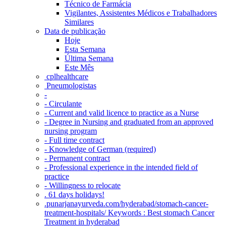
Técnico de Farmácia
Vigilantes, Assistentes Médicos e Trabalhadores
Similares
Data de publicação
Hoje
Esta Semana
Última Semana
Este Mês
‎ cplhealthcare‬
Pneumologistas
-
- Circulante
- Current and valid licence to practice as a Nurse
- Degree in Nursing and graduated from an approved
nursing program
- Full time contract
- Knowledge of German (required)
- Permanent contract
- Professional experience in the intended field of
practice
- Willingness to relocate
. 61 days holidays!
.punarjanayurveda.com/hyderabad/stomach-cancer-
treatment-hospitals/ Keywords : Best stomach Cancer
Treatment in hyderabad