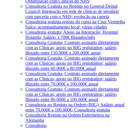
Organização com Clínicas do NHS
Consultoria Gratuita no Registo no General Dental
Council; Integração em rede de clínicas de prestígio
com parceria com o NHS; evolução na carreia
Consultoria gratuita registo do curso na Cruz Vermelha
Suíça; acompanhamento local; várias cidades
Consultoria gratuita; Apoio na Integração; Hospital
Holanda; Salário 3.700€ Ilíquidos/mês
Consultoria Gratuita; Contrato assinado diretamente
com as Clínicas; apoio no BIG registration; salário
Ilíquido entre 150.000€ a 200.000€ anual
Consultoria Gratuita; Contrato assinado diretamente
com as Clínicas; apoio no BIG registration; salário
Ilíquido entre 60.000€ a 80.000€ anual
Consultoria Gratuita; Contrato assinado diretamente
com as Clínicas; apoio no BIG registration; salário
Ilíquido entre 70.000€ a 100.000€ anual
Consultoria Gratuita; Contrato assinado diretamente
com as Clínicas; apoio no BIG registration; salário
Ilíquido entre 80.000€ a 100.000€ anual
Consultoria no Registo na Ordem (BIG); Salário anual
entre 70.000€ a 100.000€; Consultoria gratuita
Consultoria Registo na Ordem Enfermeiros na
Alemanha
Consultorio