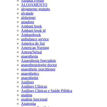
Almada Forum
ALOJAMENTO
alojamento gratuito
alvalade
alzheimer
amadora
Ambani book
Ambani book id
Ambanibook
ambulance service
America do Sul
American Nursing
Amora/Seixal
anaesthesia
Anaesthesia Specialists
anaesthesiologist doctor
anaesthetic practitioner
anaesthetics
anaesthetist
Análises
Análises Clínicas
Análises Clinicas e Saúde Pública
analista
analista funcional
Anatomia