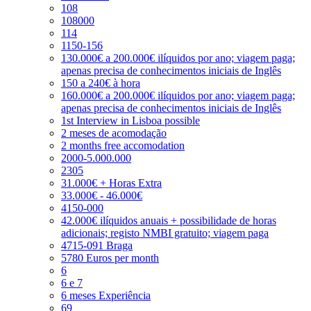
108
108000
114
1150-156
130.000€ a 200.000€ ilíquidos por ano; viagem paga;
apenas precisa de conhecimentos iniciais de Inglês
150 a 240€ à hora
160.000€ a 200.000€ ilíquidos por ano; viagem paga;
apenas precisa de conhecimentos iniciais de Inglês
1st Interview in Lisboa possible
2 meses de acomodação
2 months free accomodation
2000-5.000.000
2305
31.000€ + Horas Extra
33.000€ - 46.000€
4150-000
42.000€ ilíquidos anuais + possibilidade de horas
adicionais; registo NMBI gratuito; viagem paga
4715-091 Braga
5780 Euros per month
6
6 e 7
6 meses Experiência
69