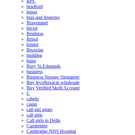
BPL
bradford
braga
bras and lingeries
Bravemind
brexit
Brighton
Brisol
bristol
Bruxelas
building
bupa
Bury St.Edmunds
business
Business Storage Singapore
Buy levofloxacin wholesale
Buy Verified Skrill Account
C
cabelo
cagas
call girl ajmer
call girls
Call girls in Delhi
Cambridge
Cambridge NHS Hospital