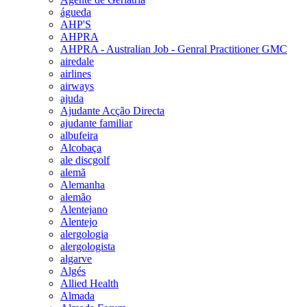
águeda
AHP'S
AHPRA
AHPRA - Australian Job - Genral Practitioner GMC
airedale
airlines
airways
ajuda
Ajudante Acção Directa
ajudante familiar
albufeira
Alcobaça
ale discgolf
alemã
Alemanha
alemão
Alentejano
Alentejo
alergologia
alergologista
algarve
Algés
Allied Health
Almada