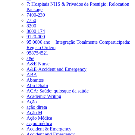
7; Hospitais NHS & Privados de Prestígio; Relocation
Package
7400-230
7750
8200
8600-174
9120-000
95.000€ ano + Integração Totalmente Comparticipada:
Registo Ordem
958754521
a&e
A&E Nurse
A&E-Accident and Emergency
ABA
Abrantes
Abu Dhabi
ACA; Saúde; quiosque da saúde
Academic Writing
Ação
ação direta
Ação M
Ação Médica
acção médica
Accident & Emergency
Accident and Emergency