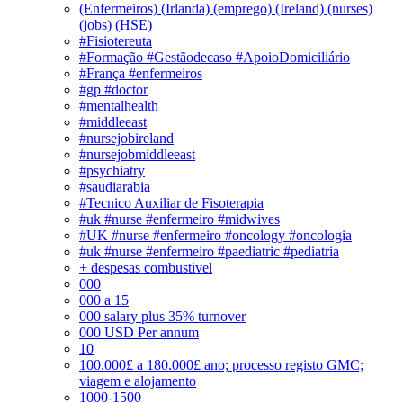
(Enfermeiros) (Irlanda) (emprego) (Ireland) (nurses)
(jobs) (HSE)
#Fisiotereuta
#Formação #Gestãodecaso #ApoioDomiciliário
#França #enfermeiros
#gp #doctor
#mentalhealth
#middleeast
#nursejobireland
#nursejobmiddleeast
#psychiatry
#saudiarabia
#Tecnico Auxiliar de Fisoterapia
#uk #nurse #enfermeiro #midwives
#UK #nurse #enfermeiro #oncology #oncologia
#uk #nurse #enfermeiro #paediatric #pediatria
+ despesas combustivel
000
000 a 15
000 salary plus 35% turnover
000 USD Per annum
10
100.000£ a 180.000£ ano; processo registo GMC;
viagem e alojamento
1000-1500