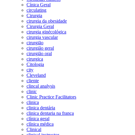
Cínica Geral
circulating
Cirurgia
cirurgia da obesidade
Cirurgia Geral
cirurgia ginécológica
cirurgia vascular
cirurgião
cirurgião geral
cirurgião oral
cirurgica
Citologia
city
Cleveland
cliente
clincal analysis
clinic
Clinic Practice Facilitators
clinica
clinica dentária
clinica dentaria na frança
clínica geral
clínica médica
Clinical
clinical instructor