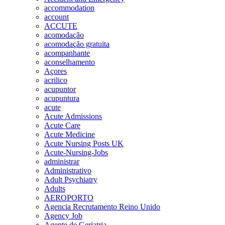
accommodation
account
ACCUTE
acomodação
acomodação gratuita
acompanhante
aconselhamento
Açores
acrilico
acupuntor
acupuntura
acute
Acute Admissions
Acute Care
Acute Medicine
Acute Nursing Posts UK
Acute-Nursing-Jobs
administrar
Administrativo
Adult Psychiatry
Adults
AEROPORTO
Agencia Recrutamento Reino Unido
Agency Job
Agente de Geriatria