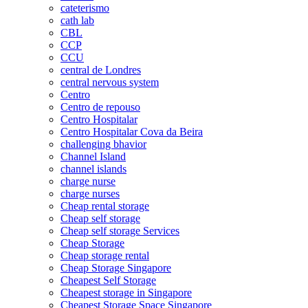
cateterismo
cath lab
CBL
CCP
CCU
central de Londres
central nervous system
Centro
Centro de repouso
Centro Hospitalar
Centro Hospitalar Cova da Beira
challenging bhavior
Channel Island
channel islands
charge nurse
charge nurses
Cheap rental storage
Cheap self storage
Cheap self storage Services
Cheap Storage
Cheap storage rental
Cheap Storage Singapore
Cheapest Self Storage
Cheapest storage in Singapore
Cheapest Storage Space Singapore