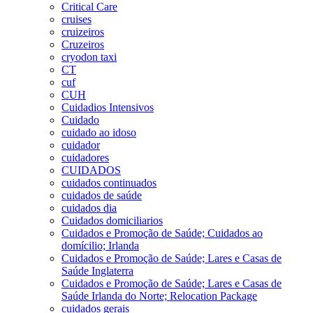
Critical Care
cruises
cruizeiros
Cruzeiros
cryodon taxi
CT
cuf
CUH
Cuidadios Intensivos
Cuidado
cuidado ao idoso
cuidador
cuidadores
CUIDADOS
cuidados continuados
cuidados de saúde
cuidados dia
Cuidados domiciliarios
Cuidados e Promoção de Saúde; Cuidados ao
domícilio; Irlanda
Cuidados e Promoção de Saúde; Lares e Casas de
Saúde Inglaterra
Cuidados e Promoção de Saúde; Lares e Casas de
Saúde Irlanda do Norte; Relocation Package
cuidados gerais