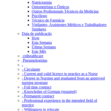
Nutricionista
Optometristas e Ópticos
Outros Profissionais Técnicos da Medicina
Psicólogo
Técnico de Farmácia
Vigilantes, Assistentes Médicos e Trabalhadores
Similares
Data de publicação
Hoje
Esta Semana
Última Semana
Este Mês
‎ cplhealthcare‬
Pneumologistas
-
- Circulante
- Current and valid licence to practice as a Nurse
- Degree in Nursing and graduated from an approved
nursing program
- Full time contract
- Knowledge of German (required)
- Permanent contract
- Professional experience in the intended field of
practice
- Willingness to relocate