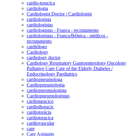
cardio-toracica
cardiologia
Cardiologist Doctor / Cardiologist
cardiologista
cardiologistas
cardiologistas - França - recrutamento
cardiologistas - França/Bélgica - médicos -
recrutamento
cardiólogo
Cardiology
cardiology doctor
Cardiology Respiratory Gastroenterology Oncology
Palliative Care Care of the Elderly Diabetes /
Endocrinology Paediatrics
cardiopneumologa
Cardiopneumologia
cardiopneumologista
Cardiopneumologistas
cardiotaracico
cardiothoracic
cardiotorácia
cardiotoracica
cardiovascular
care
Care Asistants