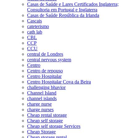
Casas de Saúde e Lares Certificados Inglaterra;
Consultoria em Portugal e Inglaterra
Casas de Saúde República da Irlanda
Cascais
cateterismo
cath lab
CBL
CCP
CCU
central de Londres
central nervous system
Centro
Centro de repouso
Centro Hospitalar
Centro Hospitalar Cova da Beira
challenging bhavior
Channel Island
channel islands
charge nurse
charge nurses
Cheap rental storage
Cheap self storage
Cheap self storage Services
Cheap Storage
Cheap storage rental