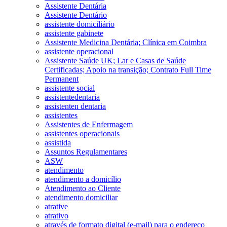
Assistente Dentária
Assistente Dentário
assistente domiciliário
assistente gabinete
Assistente Medicina Dentária; Clínica em Coimbra
assistente operacional
Assistente Saúde UK; Lar e Casas de Saúde
Certificadas; Apoio na transição; Contrato Full Time
Permanent
assistente social
assistentedentaria
assistenten dentaria
assistentes
Assistentes de Enfermagem
assistentes operacionais
assistida
Assuntos Regulamentares
ASW
atendimento
atendimento a domicílio
Atendimento ao Cliente
atendimento domiciliar
atrative
atrativo
através de formato digital (e-mail) para o endereço