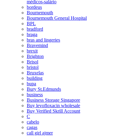
médicos-salário
bordeus
Bournemouth
Bournemouth General Hospital
BPL
bradford
braga
bras and lingeries
Bravemind
brexit
Brighton
Brisol
bristol
Bruxelas
building
bupa
Bury St.Edmunds
business
Business Storage Singapore
Buy levofloxacin wholesale
Buy Verified Skrill Account
C
cabelo
cagas
call girl ajmer