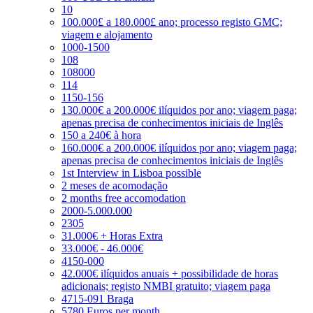
10
100.000£ a 180.000£ ano; processo registo GMC;
viagem e alojamento
1000-1500
108
108000
114
1150-156
130.000€ a 200.000€ ilíquidos por ano; viagem paga;
apenas precisa de conhecimentos iniciais de Inglês
150 a 240€ à hora
160.000€ a 200.000€ ilíquidos por ano; viagem paga;
apenas precisa de conhecimentos iniciais de Inglês
1st Interview in Lisboa possible
2 meses de acomodação
2 months free accomodation
2000-5.000.000
2305
31.000€ + Horas Extra
33.000€ - 46.000€
4150-000
42.000€ ilíquidos anuais + possibilidade de horas
adicionais; registo NMBI gratuito; viagem paga
4715-091 Braga
5780 Euros per month