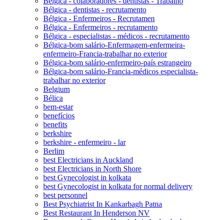
Bélgica - colaboradores - dentistas - Trabalho
Bélgica - dentistas - recrutamento
Bélgica - Enfermeiros - Recrutamen
Bélgica - Enfermeiros - recrutamento
Bélgica - especialistas - médicos - recrutamento
Bélgica-bom salário-Enfermagem-enfermeira-
enfermeiro-Francia-trabalhar no exterior
Bélgica-bom salário-enfermeiro-país estrangeiro
Bélgica-bom salário-Francia-médicos especialista-
trabalhar no exterior
Belgium
Bélica
bem-estar
benefícios
benefits
berkshire
berkshire - enfermeiro - lar
Berlim
best Electricians in Auckland
best Electricians in North Shore
best Gynecologist in kolkata
best Gynecologist in kolkata for normal delivery
best personnel
Best Psychiatrist In Kankarbagh Patna
Best Restaurant In Henderson NV