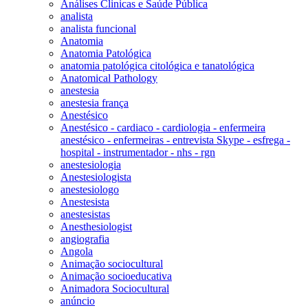
Análises Clinicas e Saúde Pública
analista
analista funcional
Anatomia
Anatomia Patológica
anatomia patológica citológica e tanatológica
Anatomical Pathology
anestesia
anestesia frança
Anestésico
Anestésico - cardiaco - cardiologia - enfermeira
anestésico - enfermeiras - entrevista Skype - esfrega -
hospital - instrumentador - nhs - rgn
anestesiologia
Anestesiologista
anestesiologo
Anestesista
anestesistas
Anesthesiologist
angiografia
Angola
Animação sociocultural
Animação socioeducativa
Animadora Sociocultural
anúncio