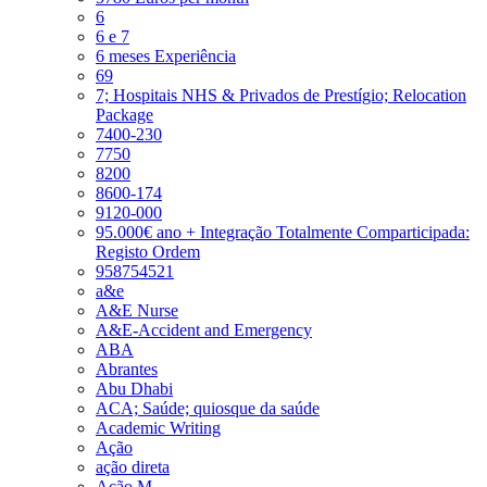
6
6 e 7
6 meses Experiência
69
7; Hospitais NHS & Privados de Prestígio; Relocation
Package
7400-230
7750
8200
8600-174
9120-000
95.000€ ano + Integração Totalmente Comparticipada:
Registo Ordem
958754521
a&e
A&E Nurse
A&E-Accident and Emergency
ABA
Abrantes
Abu Dhabi
ACA; Saúde; quiosque da saúde
Academic Writing
Ação
ação direta
Ação M