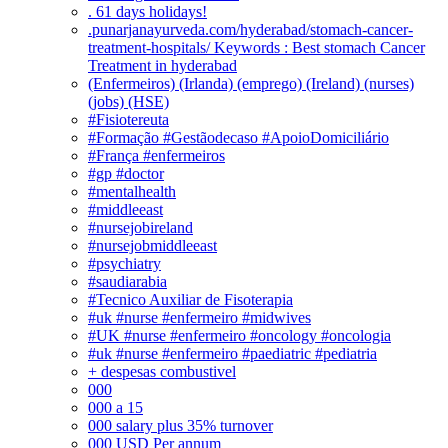
. 61 days holidays!
.punarjanayurveda.com/hyderabad/stomach-cancer-
treatment-hospitals/ Keywords : Best stomach Cancer
Treatment in hyderabad
(Enfermeiros) (Irlanda) (emprego) (Ireland) (nurses)
(jobs) (HSE)
#Fisiotereuta
#Formação #Gestãodecaso #ApoioDomiciliário
#França #enfermeiros
#gp #doctor
#mentalhealth
#middleeast
#nursejobireland
#nursejobmiddleeast
#psychiatry
#saudiarabia
#Tecnico Auxiliar de Fisoterapia
#uk #nurse #enfermeiro #midwives
#UK #nurse #enfermeiro #oncology #oncologia
#uk #nurse #enfermeiro #paediatric #pediatria
+ despesas combustivel
000
000 a 15
000 salary plus 35% turnover
000 USD Per annum