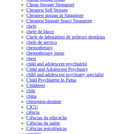
Cheap Storage Singapore
Cheapest Self Storage
Cheapest storage in Singapore
Cheapest Storage Space Singapore
chefe
chefe de bloco
Chefe de laboratório de próteses dentárias
chefe de serviço
chemotherapy
chemotherapy nurse
chest
child and adolescent psychiatrist
Child and Adolescent Psychiatry
child and adolescent psychiatry specialist
Child Psychiatrist In Patna
Childreen
chile
china
chirurgien-dentiste
CICU
ciência
Ciências da educação
Ciências da saúde
Ciências psicológicas
cientista