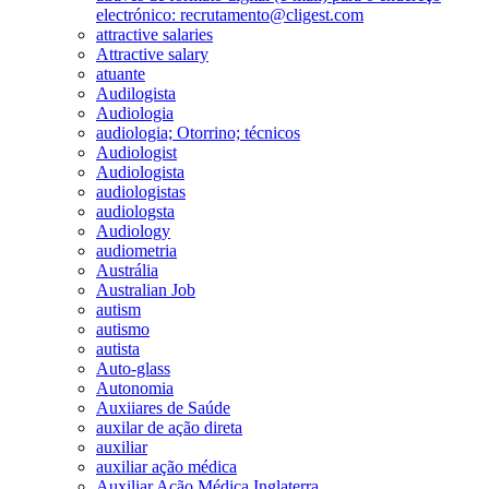
electrónico: recrutamento@cligest.com
attractive salaries
Attractive salary
atuante
Audilogista
Audiologia
audiologia; Otorrino; técnicos
Audiologist
Audiologista
audiologistas
audiologsta
Audiology
audiometria
Austrália
Australian Job
autism
autismo
autista
Auto-glass
Autonomia
Auxiiares de Saúde
auxilar de ação direta
auxiliar
auxiliar ação médica
Auxiliar Ação Médica Inglaterra