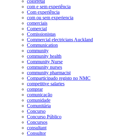
colorretal
com e sem experiência
Com experiência
com ou sem experiencia
comerciais
Comercial
Comissionistas
Commercial electricians Auckland
Communication
community
community health
Community Nurse
community nurses
community pharmacist
Comparticipado registo no NMC
competitive salaries
comprar
comunicação
comunidade
Comunitária
Concurso
Concurso Público
Concursos
consultant
Consultor