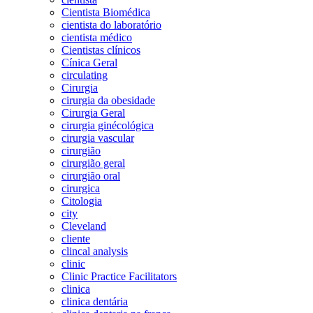
Cientista Biomédica
cientista do laboratório
cientista médico
Cientistas clínicos
Cínica Geral
circulating
Cirurgia
cirurgia da obesidade
Cirurgia Geral
cirurgia ginécológica
cirurgia vascular
cirurgião
cirurgião geral
cirurgião oral
cirurgica
Citologia
city
Cleveland
cliente
clincal analysis
clinic
Clinic Practice Facilitators
clinica
clinica dentária