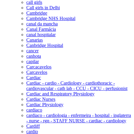
call girls
Call girls in Delhi
Cambridge
Cambridge NHS Hospital
canal da mancha
Canal Farmácia
canal hospitalar
Canarias
Canbridge Hospital
cancer
canhota
capilar
Carcacavelos
Carcavelos
Cardiac
Cardiac - cardio - Cardiology - cardiothoracic -
cardiovascular - cath lab - CCU - CICU - perfusionist
Cardiac and Respiratory Physiology
Cardiac Nurses
Cardiac Physiology
cardiaco
cardiaco - cardiologia - enfermeira - hospital - inglaterra
- nurse - rgn - STAFF NURSE - cardiac - cardiology
Cardiff
cardio