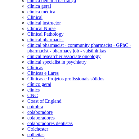
clinica dentaria na frança
clínica geral
clínica médica
Clinical
clinical instructor
Clinical Nurse
Clinical Pathology
clinical pharmacist
clinical pharmacist - community pharmacist - GPhC -
pharmacist - pharmacy job - vaistininkas
clinical researcher associate oncology
clinical specialist in psychiatry
Clínicas
Clínicas e Lares
Clínicas e Projetos profissionais sólidos
clínico geral
clinics
CNC
Coast of England
coimbra
colaboradore
colaboradores
colaboradores dentistas
Colchester
colheitas