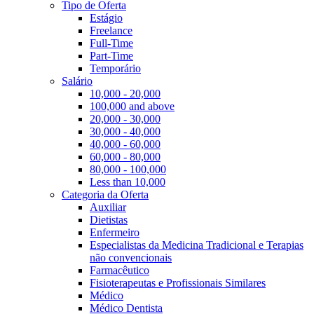
Tipo de Oferta
Estágio
Freelance
Full-Time
Part-Time
Temporário
Salário
10,000 - 20,000
100,000 and above
20,000 - 30,000
30,000 - 40,000
40,000 - 60,000
60,000 - 80,000
80,000 - 100,000
Less than 10,000
Categoria da Oferta
Auxiliar
Dietistas
Enfermeiro
Especialistas da Medicina Tradicional e Terapias
não convencionais
Farmacêutico
Fisioterapeutas e Profissionais Similares
Médico
Médico Dentista