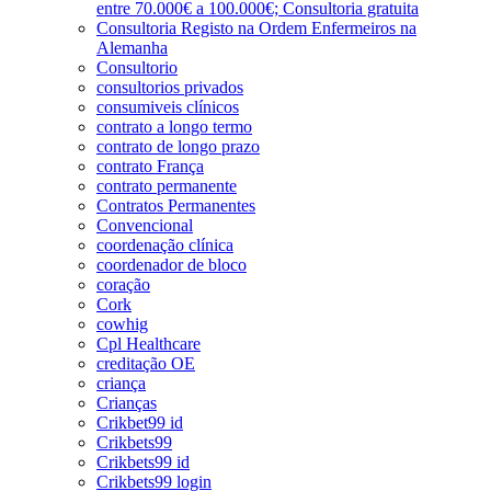
entre 70.000€ a 100.000€; Consultoria gratuita
Consultoria Registo na Ordem Enfermeiros na
Alemanha
Consultorio
consultorios privados
consumiveis clínicos
contrato a longo termo
contrato de longo prazo
contrato França
contrato permanente
Contratos Permanentes
Convencional
coordenação clínica
coordenador de bloco
coração
Cork
cowhig
Cpl Healthcare
creditação OE
criança
Crianças
Crikbet99 id
Crikbets99
Crikbets99 id
Crikbets99 login