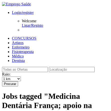
Login/register
Welcome
Ligar/Registo
CONCURSOS
Artigos
Enfermeiro
Fisioterapeuta
Médico
Dentista
Raio:
Procurar
Jobs tagged "Medicina
Dentária França; apoio na