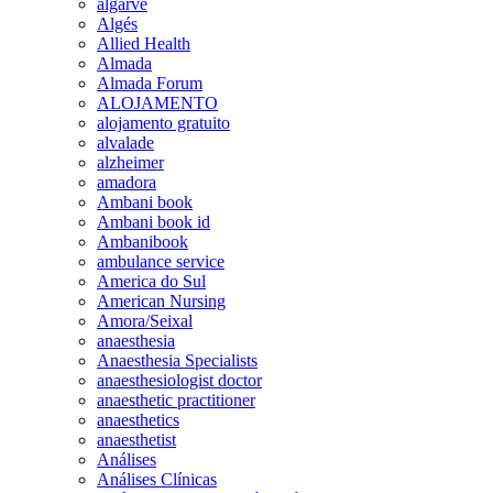
algarve
Algés
Allied Health
Almada
Almada Forum
ALOJAMENTO
alojamento gratuito
alvalade
alzheimer
amadora
Ambani book
Ambani book id
Ambanibook
ambulance service
America do Sul
American Nursing
Amora/Seixal
anaesthesia
Anaesthesia Specialists
anaesthesiologist doctor
anaesthetic practitioner
anaesthetics
anaesthetist
Análises
Análises Clínicas