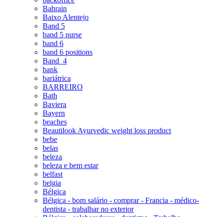
Bahrain
Baixo Alentejo
Band 5
band 5 nurse
band 6
band 6 positions
Band_4
bank
bariátrica
BARREIRO
Bath
Baviera
Bayern
beaches
Beautilook Ayurvedic weight loss product
bebe
belas
beleza
beleza e bem estar
belfast
belgia
Bélgica
Bélgica - bom salário - comprar - Francia - médico-
dentista - trabalhar no exterior