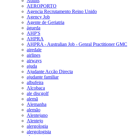
Adults
AEROPORTO
Agencia Recrutamento Reino Unido
Agency Job
Agente de Geriatria
águeda
AHP'S
AHPRA
AHPRA - Australian Job - Genral Practitioner GMC
airedale
airlines
airways
ajuda
Ajudante Acção Directa
ajudante familiar
albufeira
Alcobaça
ale discgolf
alemã
Alemanha
alemão
Alentejano
Alentejo
alergologia
alergologista