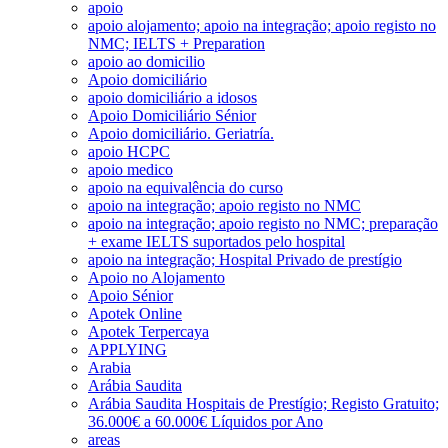
apoio
apoio alojamento; apoio na integração; apoio registo no
NMC; IELTS + Preparation
apoio ao domicilio
Apoio domiciliário
apoio domiciliário a idosos
Apoio Domiciliário Sénior
Apoio domiciliário. Geriatría.
apoio HCPC
apoio medico
apoio na equivalência do curso
apoio na integração; apoio registo no NMC
apoio na integração; apoio registo no NMC; preparação
+ exame IELTS suportados pelo hospital
apoio na integração; Hospital Privado de prestígio
Apoio no Alojamento
Apoio Sénior
Apotek Online
Apotek Terpercaya
APPLYING
Arabia
Arábia Saudita
Arábia Saudita Hospitais de Prestígio; Registo Gratuito;
36.000€ a 60.000€ Líquidos por Ano
areas