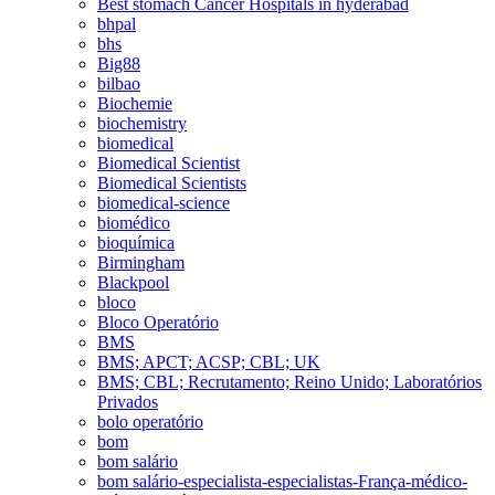
Best stomach Cancer Hospitals in hyderabad
bhpal
bhs
Big88
bilbao
Biochemie
biochemistry
biomedical
Biomedical Scientist
Biomedical Scientists
biomedical-science
biomédico
bioquímica
Birmingham
Blackpool
bloco
Bloco Operatório
BMS
BMS; APCT; ACSP; CBL; UK
BMS; CBL; Recrutamento; Reino Unido; Laboratórios
Privados
bolo operatório
bom
bom salário
bom salário-especialista-especialistas-França-médico-