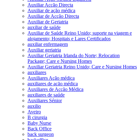
Auxiliar Acção Directa
Auxiliar de ação médica
Auxiliar de Acção Directa
Auxiliar de Geriatria
auxiliar de saúde
Auxiliar de Saúde Reino Unido; suporte na viagem e
alojamento; Hospitais e Lares Certificados
auxiliar enfermagem
Auxiliar geriatria
Auxiliar Geriatria Irlanda do Norte; Relocation
Package; Care e Nursing Homes
Auxiliar Geriatria Reino Unido; Care e Nursing Homes
auxiliares
Auxiliares Ação médica
auxiliares de ação médica
Auxiliares de Acção Médica
auxiliares de saúde
Auxiliares Sénior
auxilio
Aveiro
B cirurgia
Baby Nurse
Back Office
back surgeon
backoffice