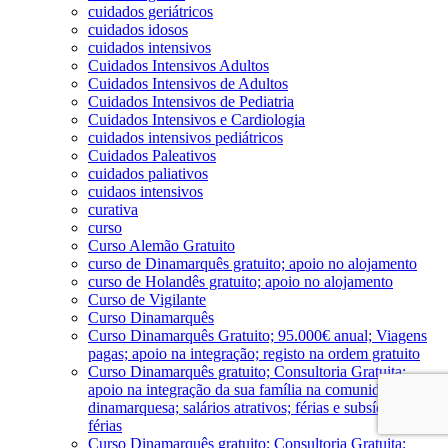
cuidados geriátricos
cuidados idosos
cuidados intensivos
Cuidados Intensivos Adultos
Cuidados Intensivos de Adultos
Cuidados Intensivos de Pediatria
Cuidados Intensivos e Cardiologia
cuidados intensivos pediátricos
Cuidados Paleativos
cuidados paliativos
cuidaos intensivos
curativa
curso
Curso Alemão Gratuito
curso de Dinamarquês gratuito; apoio no alojamento
curso de Holandês gratuito; apoio no alojamento
Curso de Vigilante
Curso Dinamarquês
Curso Dinamarquês Gratuito; 95.000€ anual; Viagens
pagas; apoio na integração; registo na ordem gratuito
Curso Dinamarquês gratuito; Consultoria Gratuita;
apoio na integração da sua família na comunidade
dinamarquesa; salários atrativos; férias e subsído de
férias
Curso Dinamarquês gratuito; Consultoria Gratuita;