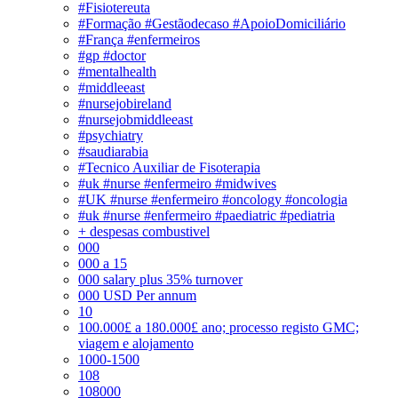
#Fisiotereuta
#Formação #Gestãodecaso #ApoioDomiciliário
#França #enfermeiros
#gp #doctor
#mentalhealth
#middleeast
#nursejobireland
#nursejobmiddleeast
#psychiatry
#saudiarabia
#Tecnico Auxiliar de Fisoterapia
#uk #nurse #enfermeiro #midwives
#UK #nurse #enfermeiro #oncology #oncologia
#uk #nurse #enfermeiro #paediatric #pediatria
+ despesas combustivel
000
000 a 15
000 salary plus 35% turnover
000 USD Per annum
10
100.000£ a 180.000£ ano; processo registo GMC;
viagem e alojamento
1000-1500
108
108000