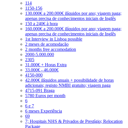
114
1150-156
130.000€ a 200.000€ ilíquidos por ano; viagem paga;
apenas precisa de conhecimentos iniciais de Inglês
150 a 240€ à hora
160.000€ a 200.000€ ilíquidos por ano; viagem paga;
apenas precisa de conhecimentos iniciais de Inglês
1st Interview in Lisboa possible
2 meses de acomodação
2 months free accomodation
2000-5.000.000
2305
31.000€ + Horas Extra
33.000€ - 46.000€
4150-000
42.000€ ilíquidos anuais + possibilidade de horas
adicionais; registo NMBI gratuito; viagem paga
4715-091 Braga
5780 Euros per month
6
6 e 7
6 meses Experiência
69
7; Hospitais NHS & Privados de Prestígio; Relocation
Package