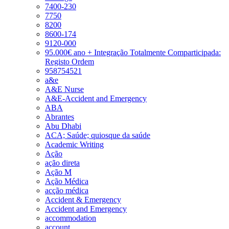
7400-230
7750
8200
8600-174
9120-000
95.000€ ano + Integração Totalmente Comparticipada:
Registo Ordem
958754521
a&e
A&E Nurse
A&E-Accident and Emergency
ABA
Abrantes
Abu Dhabi
ACA; Saúde; quiosque da saúde
Academic Writing
Ação
ação direta
Ação M
Ação Médica
acção médica
Accident & Emergency
Accident and Emergency
accommodation
account