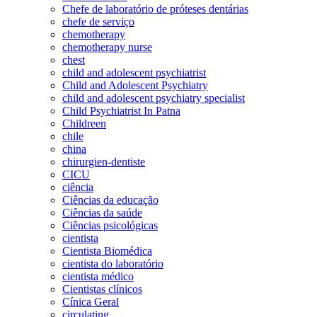
Chefe de laboratório de próteses dentárias
chefe de serviço
chemotherapy
chemotherapy nurse
chest
child and adolescent psychiatrist
Child and Adolescent Psychiatry
child and adolescent psychiatry specialist
Child Psychiatrist In Patna
Childreen
chile
china
chirurgien-dentiste
CICU
ciência
Ciências da educação
Ciências da saúde
Ciências psicológicas
cientista
Cientista Biomédica
cientista do laboratório
cientista médico
Cientistas clínicos
Cínica Geral
circulating