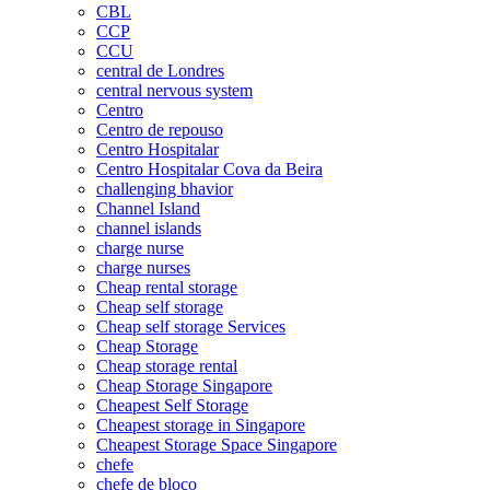
CBL
CCP
CCU
central de Londres
central nervous system
Centro
Centro de repouso
Centro Hospitalar
Centro Hospitalar Cova da Beira
challenging bhavior
Channel Island
channel islands
charge nurse
charge nurses
Cheap rental storage
Cheap self storage
Cheap self storage Services
Cheap Storage
Cheap storage rental
Cheap Storage Singapore
Cheapest Self Storage
Cheapest storage in Singapore
Cheapest Storage Space Singapore
chefe
chefe de bloco