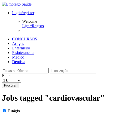
Login/register
Welcome
Ligar/Registo
CONCURSOS
Artigos
Enfermeiro
Fisioterapeuta
Médico
Dentista
Raio:
Procurar
Jobs tagged "cardiovascular"
Estágio