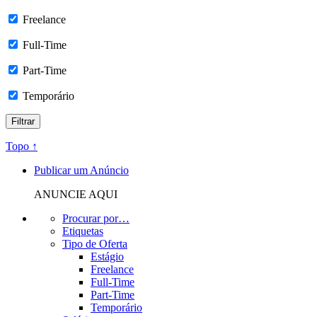
Freelance
Full-Time
Part-Time
Temporário
Topo ↑
Publicar um Anúncio
ANUNCIE AQUI
Procurar por…
Etiquetas
Tipo de Oferta
Estágio
Freelance
Full-Time
Part-Time
Temporário