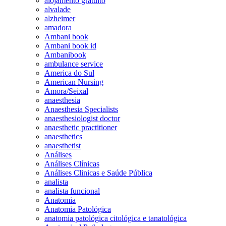
alojamento gratuito
alvalade
alzheimer
amadora
Ambani book
Ambani book id
Ambanibook
ambulance service
America do Sul
American Nursing
Amora/Seixal
anaesthesia
Anaesthesia Specialists
anaesthesiologist doctor
anaesthetic practitioner
anaesthetics
anaesthetist
Análises
Análises Clínicas
Análises Clinicas e Saúde Pública
analista
analista funcional
Anatomia
Anatomia Patológica
anatomia patológica citológica e tanatológica