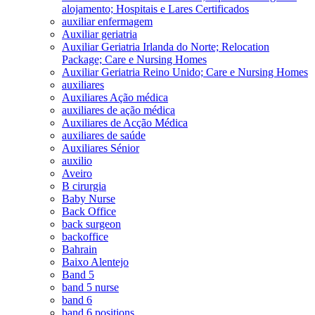
alojamento; Hospitais e Lares Certificados
auxiliar enfermagem
Auxiliar geriatria
Auxiliar Geriatria Irlanda do Norte; Relocation
Package; Care e Nursing Homes
Auxiliar Geriatria Reino Unido; Care e Nursing Homes
auxiliares
Auxiliares Ação médica
auxiliares de ação médica
Auxiliares de Acção Médica
auxiliares de saúde
Auxiliares Sénior
auxilio
Aveiro
B cirurgia
Baby Nurse
Back Office
back surgeon
backoffice
Bahrain
Baixo Alentejo
Band 5
band 5 nurse
band 6
band 6 positions