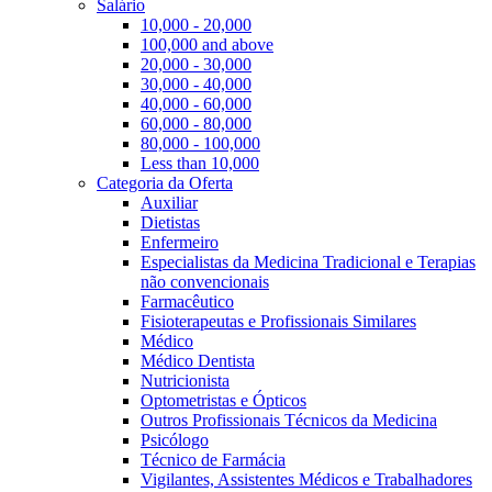
Salário
10,000 - 20,000
100,000 and above
20,000 - 30,000
30,000 - 40,000
40,000 - 60,000
60,000 - 80,000
80,000 - 100,000
Less than 10,000
Categoria da Oferta
Auxiliar
Dietistas
Enfermeiro
Especialistas da Medicina Tradicional e Terapias
não convencionais
Farmacêutico
Fisioterapeutas e Profissionais Similares
Médico
Médico Dentista
Nutricionista
Optometristas e Ópticos
Outros Profissionais Técnicos da Medicina
Psicólogo
Técnico de Farmácia
Vigilantes, Assistentes Médicos e Trabalhadores