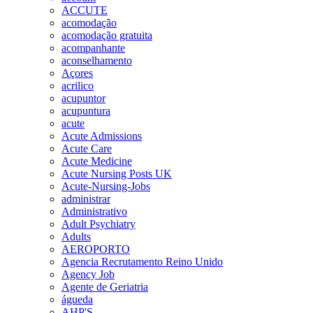
ACCUTE
acomodação
acomodação gratuita
acompanhante
aconselhamento
Açores
acrilico
acupuntor
acupuntura
acute
Acute Admissions
Acute Care
Acute Medicine
Acute Nursing Posts UK
Acute-Nursing-Jobs
administrar
Administrativo
Adult Psychiatry
Adults
AEROPORTO
Agencia Recrutamento Reino Unido
Agency Job
Agente de Geriatria
águeda
AHP'S