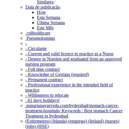
Similares
Data de publicação
Hoje
Esta Semana
Última Semana
Este Mês
‎ cplhealthcare‬
Pneumologistas
-
- Circulante
- Current and valid licence to practice as a Nurse
- Degree in Nursing and graduated from an approved
nursing program
- Full time contract
- Knowledge of German (required)
- Permanent contract
- Professional experience in the intended field of
practice
- Willingness to relocate
. 61 days holidays!
.punarjanayurveda.com/hyderabad/stomach-cancer-
treatment-hospitals/ Keywords : Best stomach Cancer
Treatment in hyderabad
(Enfermeiros) (Irlanda) (emprego) (Ireland) (nurses)
(jobs) (HSE)