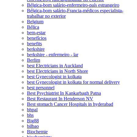
Bélgica-bom salário-enfermeiro-país estrangeiro
Bélgica-bom salário-Francia-médicos especialista-
trabalhar no exterior
Belgium
Bélica
bem-estar
benefícios
benefits
berkshire
berkshire - enfermeiro - lar
Berlim
best Electricians in Auckland
best Electricians in North Shore
best Gynecologist in kolkata
best Gynecologist in kolkata for normal delivery
best personnel
Best Psychiatrist In Kankarbagh Patna
Best Restaurant In Henderson NV
Best stomach Cancer Hospitals in hyderabad
bhpal
bhs
Big88
bilbao
Biochemie