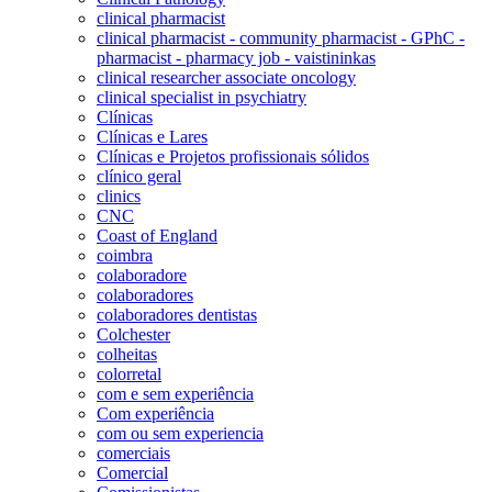
clinical pharmacist
clinical pharmacist - community pharmacist - GPhC -
pharmacist - pharmacy job - vaistininkas
clinical researcher associate oncology
clinical specialist in psychiatry
Clínicas
Clínicas e Lares
Clínicas e Projetos profissionais sólidos
clínico geral
clinics
CNC
Coast of England
coimbra
colaboradore
colaboradores
colaboradores dentistas
Colchester
colheitas
colorretal
com e sem experiência
Com experiência
com ou sem experiencia
comerciais
Comercial