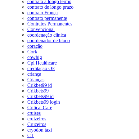
contrato a longo termo
contrato de longo prazo
contrato França
contrato permanente
Contratos Permanentes
Convencional
coordenação clínica
coordenador de bloco
coração
Cork
cowhig
Cpl Healthcare
creditação OE
criança
Crianças
Crikbet99 id
Crikbets99
Crikbets99 id
Crikbets99 login
Critical Care
cruises
cruizeiros
Cruzeiros
cryodon taxi
CT