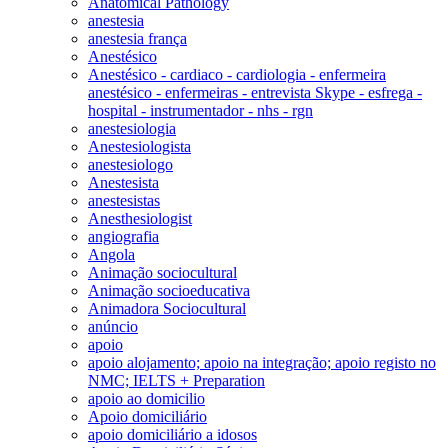
Anatomical Pathology
anestesia
anestesia frança
Anestésico
Anestésico - cardiaco - cardiologia - enfermeira
anestésico - enfermeiras - entrevista Skype - esfrega -
hospital - instrumentador - nhs - rgn
anestesiologia
Anestesiologista
anestesiologo
Anestesista
anestesistas
Anesthesiologist
angiografia
Angola
Animação sociocultural
Animação socioeducativa
Animadora Sociocultural
anúncio
apoio
apoio alojamento; apoio na integração; apoio registo no
NMC; IELTS + Preparation
apoio ao domicilio
Apoio domiciliário
apoio domiciliário a idosos