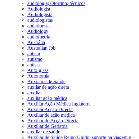
audiologia; Otorrino; técnicos
Audiologist
Audiologista
audiologistas
audiologsta
Audiology
audiometria
Austrália
Australian Job
autism
autismo
autista
Auto-glass
Autonomia
Auxiiares de Saúde
auxilar de ação direta
auxiliar
auxiliar ação médica
Auxiliar Ação Médica Inglaterra
Auxiliar Acção Directa
Auxiliar de ação médica
Auxiliar de Acção Directa
Auxiliar de Geriatria
auxiliar de saúde
Auxiliar de Saúde Reino Unido; suporte na viagem e