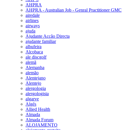
AHPRA
AHPRA - Australian Job - Genral Practitioner GMC
airedale
airlines
airways
ajuda
Ajudante Acção Directa
ajudante familiar
albufeira
Alcobaça
ale discgolf
alemã
Alemanha
alemão
Alentejano
Alentejo
alergologia
alergologista
algarve
Algés
Allied Health
Almada
Almada Forum
ALOJAMENTO