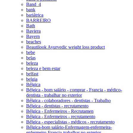
Band_4
bank
bariátrica
BARREIRO
Bath
Baviera
Bayern
beaches
Beautilook Ayurvedic weight loss product
bebe
belas
beleza
beleza e bem estar
belfast
belgia
Bélgica
Bélgica - bom salário - comprar - Francia - médico-
dentista - trabalhar no exterior
Bélgica - colaboradores - dentistas - Trabalho
Bélgica - dentistas - recrutamento
Bélgica - Enfermeiros - Recrutamen
Bélgica - Enfermeiros - recrutamento
Bélgica - especialistas - médicos - recrutamento
Bélgica-bom salário-Enfermagem-enfermeira-
enfermeiro-Francia-trabalhar no exterior