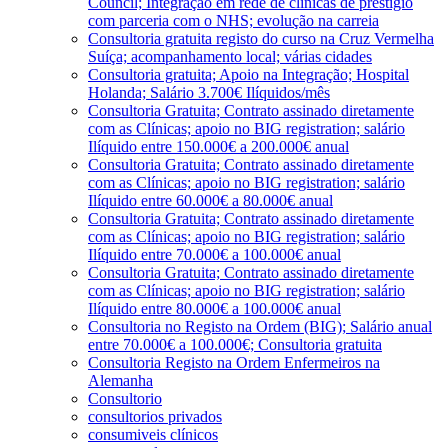
Council; Integração em rede de clínicas de prestígio
com parceria com o NHS; evolução na carreia
Consultoria gratuita registo do curso na Cruz Vermelha
Suíça; acompanhamento local; várias cidades
Consultoria gratuita; Apoio na Integração; Hospital
Holanda; Salário 3.700€ Ilíquidos/mês
Consultoria Gratuita; Contrato assinado diretamente
com as Clínicas; apoio no BIG registration; salário
Ilíquido entre 150.000€ a 200.000€ anual
Consultoria Gratuita; Contrato assinado diretamente
com as Clínicas; apoio no BIG registration; salário
Ilíquido entre 60.000€ a 80.000€ anual
Consultoria Gratuita; Contrato assinado diretamente
com as Clínicas; apoio no BIG registration; salário
Ilíquido entre 70.000€ a 100.000€ anual
Consultoria Gratuita; Contrato assinado diretamente
com as Clínicas; apoio no BIG registration; salário
Ilíquido entre 80.000€ a 100.000€ anual
Consultoria no Registo na Ordem (BIG); Salário anual
entre 70.000€ a 100.000€; Consultoria gratuita
Consultoria Registo na Ordem Enfermeiros na
Alemanha
Consultorio
consultorios privados
consumiveis clínicos