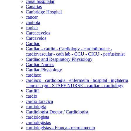
canal hospitalar
Canarias
Canbridge Hospital
cancer
canhota
capilar
Carcacavelos
Carcavelos
Cardiac
Cardiac - cardio - Cardiology - cardiothoracic -
cardiovascular - cath lab - CCU - CICU - perfusionist
Cardiac and Respiratory Physiology
Cardiac Nurses
Cardiac Physiology
cardiaco
cardiaco - cardiologia - enfermeira - hospital - inglaterra
- nurse - rgn - STAFF NURSE - cardiac - cardiology
Cardiff
cardio
cardio-toracica
cardiologia
Cardiologist Doctor / Cardiologist
cardiologista
cardiologistas
cardiologistas - França - recrutamento