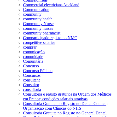
Comissionistas
Commercial electricians Auckland
Communication
community
community health
Community Nurse
community nurses
community pharmacist
Comparticipado registo no NMC
competitive salaries
comprar
comunicação
comunidade
Comunitária
Concurso
Concurso Público
Concursos
consultant
Consultor
consultoria
Consultoria e registo gratuitos na Ordem dos Médicos
em França; condições salariais atrativas
Consultoria Gratuita no Registo no Dental Council;
Organização com Clínicas do NHS
Consultoria Gratuita no Registo no General Dental