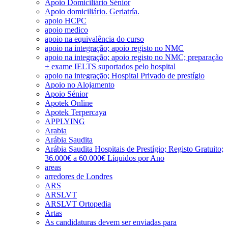
Apoio Domiciliário Sénior
Apoio domiciliário. Geriatría.
apoio HCPC
apoio medico
apoio na equivalência do curso
apoio na integração; apoio registo no NMC
apoio na integração; apoio registo no NMC; preparação
+ exame IELTS suportados pelo hospital
apoio na integração; Hospital Privado de prestígio
Apoio no Alojamento
Apoio Sénior
Apotek Online
Apotek Terpercaya
APPLYING
Arabia
Arábia Saudita
Arábia Saudita Hospitais de Prestígio; Registo Gratuito;
36.000€ a 60.000€ Líquidos por Ano
areas
arredores de Londres
ARS
ARSLVT
ARSLVT Ortopedia
Artas
As candidaturas devem ser enviadas para