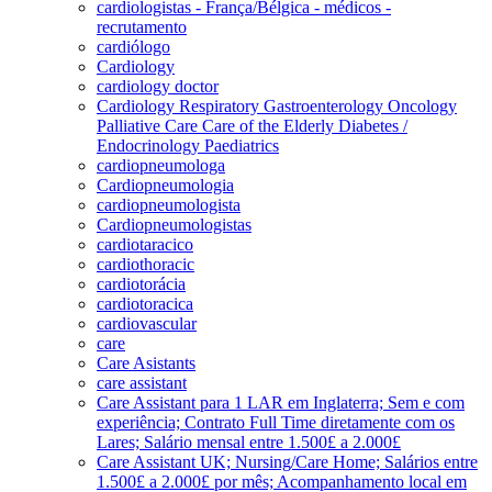
cardiologistas - França/Bélgica - médicos -
recrutamento
cardiólogo
Cardiology
cardiology doctor
Cardiology Respiratory Gastroenterology Oncology
Palliative Care Care of the Elderly Diabetes /
Endocrinology Paediatrics
cardiopneumologa
Cardiopneumologia
cardiopneumologista
Cardiopneumologistas
cardiotaracico
cardiothoracic
cardiotorácia
cardiotoracica
cardiovascular
care
Care Asistants
care assistant
Care Assistant para 1 LAR em Inglaterra; Sem e com
experiência; Contrato Full Time diretamente com os
Lares; Salário mensal entre 1.500£ a 2.000£
Care Assistant UK; Nursing/Care Home; Salários entre
1.500£ a 2.000£ por mês; Acompanhamento local em