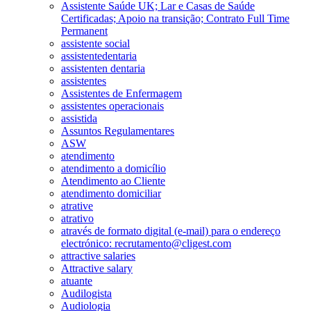
Assistente Saúde UK; Lar e Casas de Saúde
Certificadas; Apoio na transição; Contrato Full Time
Permanent
assistente social
assistentedentaria
assistenten dentaria
assistentes
Assistentes de Enfermagem
assistentes operacionais
assistida
Assuntos Regulamentares
ASW
atendimento
atendimento a domicílio
Atendimento ao Cliente
atendimento domiciliar
atrative
atrativo
através de formato digital (e-mail) para o endereço
electrónico: recrutamento@cligest.com
attractive salaries
Attractive salary
atuante
Audilogista
Audiologia