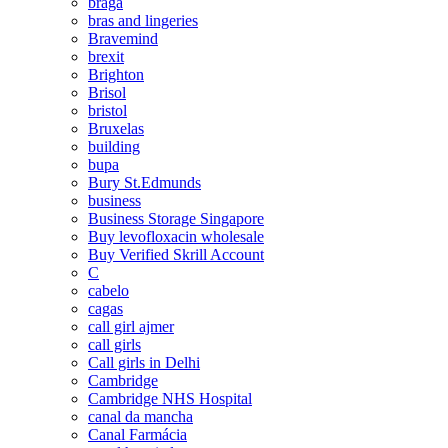
braga
bras and lingeries
Bravemind
brexit
Brighton
Brisol
bristol
Bruxelas
building
bupa
Bury St.Edmunds
business
Business Storage Singapore
Buy levofloxacin wholesale
Buy Verified Skrill Account
C
cabelo
cagas
call girl ajmer
call girls
Call girls in Delhi
Cambridge
Cambridge NHS Hospital
canal da mancha
Canal Farmácia