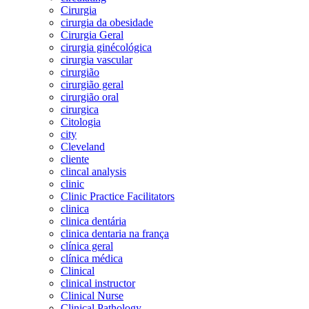
Cirurgia
cirurgia da obesidade
Cirurgia Geral
cirurgia ginécológica
cirurgia vascular
cirurgião
cirurgião geral
cirurgião oral
cirurgica
Citologia
city
Cleveland
cliente
clincal analysis
clinic
Clinic Practice Facilitators
clinica
clinica dentária
clinica dentaria na frança
clínica geral
clínica médica
Clinical
clinical instructor
Clinical Nurse
Clinical Pathology