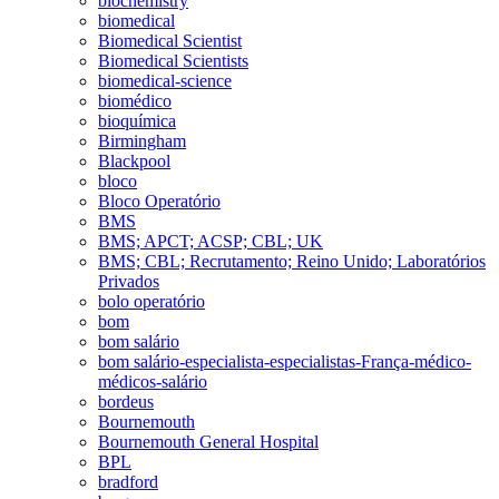
biochemistry
biomedical
Biomedical Scientist
Biomedical Scientists
biomedical-science
biomédico
bioquímica
Birmingham
Blackpool
bloco
Bloco Operatório
BMS
BMS; APCT; ACSP; CBL; UK
BMS; CBL; Recrutamento; Reino Unido; Laboratórios
Privados
bolo operatório
bom
bom salário
bom salário-especialista-especialistas-França-médico-
médicos-salário
bordeus
Bournemouth
Bournemouth General Hospital
BPL
bradford