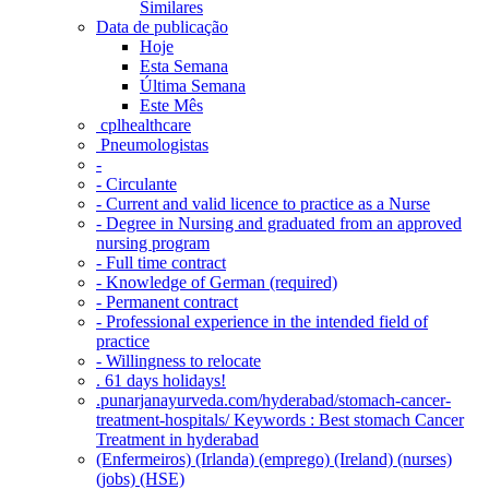
Similares
Data de publicação
Hoje
Esta Semana
Última Semana
Este Mês
‎ cplhealthcare‬
Pneumologistas
-
- Circulante
- Current and valid licence to practice as a Nurse
- Degree in Nursing and graduated from an approved
nursing program
- Full time contract
- Knowledge of German (required)
- Permanent contract
- Professional experience in the intended field of
practice
- Willingness to relocate
. 61 days holidays!
.punarjanayurveda.com/hyderabad/stomach-cancer-
treatment-hospitals/ Keywords : Best stomach Cancer
Treatment in hyderabad
(Enfermeiros) (Irlanda) (emprego) (Ireland) (nurses)
(jobs) (HSE)