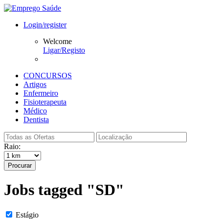
Login/register
Welcome
Ligar/Registo
CONCURSOS
Artigos
Enfermeiro
Fisioterapeuta
Médico
Dentista
Raio:
Procurar
Jobs tagged "SD"
Estágio