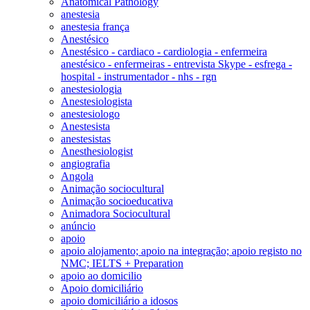
Anatomical Pathology
anestesia
anestesia frança
Anestésico
Anestésico - cardiaco - cardiologia - enfermeira
anestésico - enfermeiras - entrevista Skype - esfrega -
hospital - instrumentador - nhs - rgn
anestesiologia
Anestesiologista
anestesiologo
Anestesista
anestesistas
Anesthesiologist
angiografia
Angola
Animação sociocultural
Animação socioeducativa
Animadora Sociocultural
anúncio
apoio
apoio alojamento; apoio na integração; apoio registo no
NMC; IELTS + Preparation
apoio ao domicilio
Apoio domiciliário
apoio domiciliário a idosos