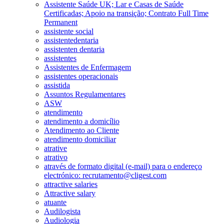
Assistente Saúde UK; Lar e Casas de Saúde
Certificadas; Apoio na transição; Contrato Full Time
Permanent
assistente social
assistentedentaria
assistenten dentaria
assistentes
Assistentes de Enfermagem
assistentes operacionais
assistida
Assuntos Regulamentares
ASW
atendimento
atendimento a domicílio
Atendimento ao Cliente
atendimento domiciliar
atrative
atrativo
através de formato digital (e-mail) para o endereço
electrónico: recrutamento@cligest.com
attractive salaries
Attractive salary
atuante
Audilogista
Audiologia