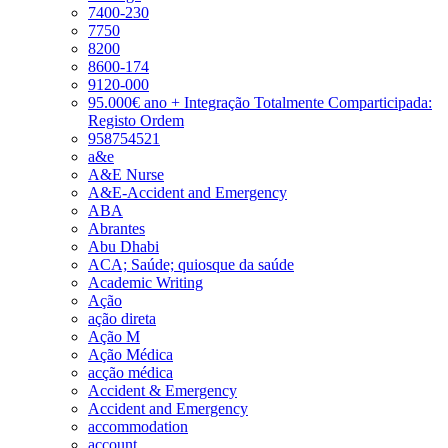
7400-230
7750
8200
8600-174
9120-000
95.000€ ano + Integração Totalmente Comparticipada:
Registo Ordem
958754521
a&e
A&E Nurse
A&E-Accident and Emergency
ABA
Abrantes
Abu Dhabi
ACA; Saúde; quiosque da saúde
Academic Writing
Ação
ação direta
Ação M
Ação Médica
acção médica
Accident & Emergency
Accident and Emergency
accommodation
account