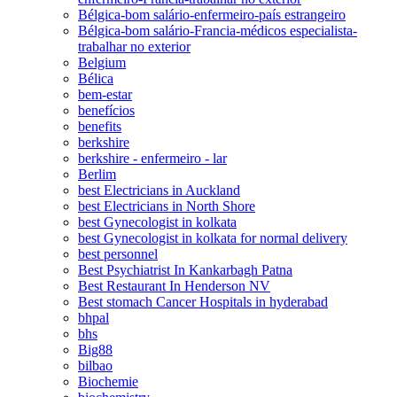
Bélgica-bom salário-enfermeiro-país estrangeiro
Bélgica-bom salário-Francia-médicos especialista-
trabalhar no exterior
Belgium
Bélica
bem-estar
benefícios
benefits
berkshire
berkshire - enfermeiro - lar
Berlim
best Electricians in Auckland
best Electricians in North Shore
best Gynecologist in kolkata
best Gynecologist in kolkata for normal delivery
best personnel
Best Psychiatrist In Kankarbagh Patna
Best Restaurant In Henderson NV
Best stomach Cancer Hospitals in hyderabad
bhpal
bhs
Big88
bilbao
Biochemie