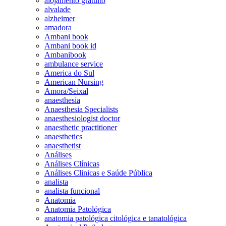
alojamento gratuito
alvalade
alzheimer
amadora
Ambani book
Ambani book id
Ambanibook
ambulance service
America do Sul
American Nursing
Amora/Seixal
anaesthesia
Anaesthesia Specialists
anaesthesiologist doctor
anaesthetic practitioner
anaesthetics
anaesthetist
Análises
Análises Clínicas
Análises Clinicas e Saúde Pública
analista
analista funcional
Anatomia
Anatomia Patológica
anatomia patológica citológica e tanatológica