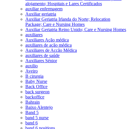
alojamento; Hospitais e Lares Certificados
auxiliar enfermagem
Auxiliar geriatria
Auxiliar Geriatria Irlanda do Norte; Relocation
Package; Care e Nursing Homes
Auxiliar Geriatria Reino Unido; Care e Nursing Homes
auxiliares
Auxiliares Ação médica
auxiliares de ação médica
Auxiliares de Acção Médica
auxiliares de saúde
Auxiliares Sénior
auxilio
Aveiro
B cirurgia
Baby Nurse
Back Office
back surgeon
backoffice
Bahrain
Baixo Alentejo
Band 5
band 5 nurse
band 6
band 6 positions