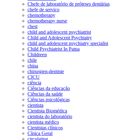
Chefe de laboratório de próteses dentárias
chefe de serviço
chemotherapy
chemotherapy nurse
chest
child and adolescent psychiatrist
Child and Adolescent Psychiatry
child and adolescent psychiatry specialist
Child Psychiatrist In Patna
Childreen
chile
china
chirurgien-dentiste
CICU
ciência
Ciências da educação
Ciências da saúde
Ciências psicológicas
cientista
Cientista Biomédica
cientista do laboratório
cientista médico
Cientistas clínicos
Cínica Geral
circulating