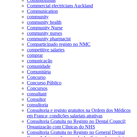
Comissionistas
Commercial electricians Auckland
Communication
community
community health
Community Nurse
community nurses
community pharmacist
Comparticipado registo no NMC
competitive salaries
comprar
comunicação
comunidade
Comunitária
Concurso
Concurso Público
Concursos
consultant
Consultor
consultoria
Consultoria e registo gratuitos na Ordem dos Médicos
em França; condições salariais atrativas
Consultoria Gratuita no Registo no Dental Council;
Organização com Clínicas do NHS
Consultoria Gratuita no Registo no General Dental