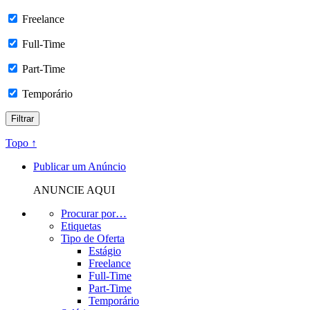
Freelance
Full-Time
Part-Time
Temporário
Topo ↑
Publicar um Anúncio
ANUNCIE AQUI
Procurar por…
Etiquetas
Tipo de Oferta
Estágio
Freelance
Full-Time
Part-Time
Temporário