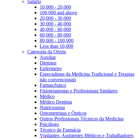
Salário
10,000 - 20,000
100,000 and above
20,000 - 30,000
30,000 - 40,000
40,000 - 60,000
60,000 - 80,000
80,000 - 100,000
Less than 10,000
Categoria da Oferta
Auxiliar
Dietistas
Enfermeiro
Especialistas da Medicina Tradicional e Terapias
não convencionais
Farmacêutico
Fisioterapeutas e Profissionais Similares
Médico
Médico Dentista
Nutricionista
Optometristas e Ópticos
Outros Profissionais Técnicos da Medicina
Psicólogo
Técnico de Farmácia
Vigilantes, Assistentes Médicos e Trabalhadores