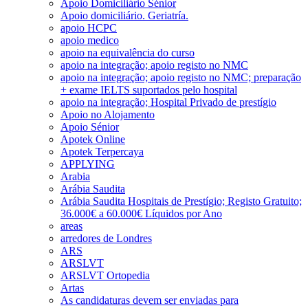
Apoio Domiciliário Sénior
Apoio domiciliário. Geriatría.
apoio HCPC
apoio medico
apoio na equivalência do curso
apoio na integração; apoio registo no NMC
apoio na integração; apoio registo no NMC; preparação
+ exame IELTS suportados pelo hospital
apoio na integração; Hospital Privado de prestígio
Apoio no Alojamento
Apoio Sénior
Apotek Online
Apotek Terpercaya
APPLYING
Arabia
Arábia Saudita
Arábia Saudita Hospitais de Prestígio; Registo Gratuito;
36.000€ a 60.000€ Líquidos por Ano
areas
arredores de Londres
ARS
ARSLVT
ARSLVT Ortopedia
Artas
As candidaturas devem ser enviadas para