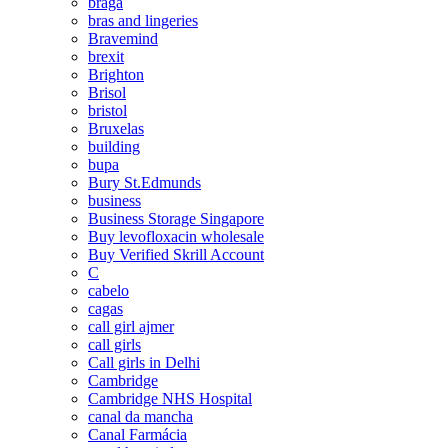
braga
bras and lingeries
Bravemind
brexit
Brighton
Brisol
bristol
Bruxelas
building
bupa
Bury St.Edmunds
business
Business Storage Singapore
Buy levofloxacin wholesale
Buy Verified Skrill Account
C
cabelo
cagas
call girl ajmer
call girls
Call girls in Delhi
Cambridge
Cambridge NHS Hospital
canal da mancha
Canal Farmácia