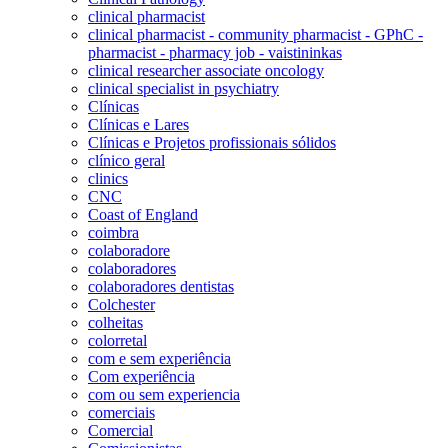
clinical pharmacist
clinical pharmacist - community pharmacist - GPhC -
pharmacist - pharmacy job - vaistininkas
clinical researcher associate oncology
clinical specialist in psychiatry
Clínicas
Clínicas e Lares
Clínicas e Projetos profissionais sólidos
clínico geral
clinics
CNC
Coast of England
coimbra
colaboradore
colaboradores
colaboradores dentistas
Colchester
colheitas
colorretal
com e sem experiência
Com experiência
com ou sem experiencia
comerciais
Comercial