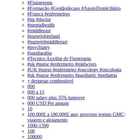
#Fisiotereuta
#Formação #Gestãodecaso #ApoioDomiciliário
#França #enfermeiros
#gp #doctor
#mentalhealth
#middleeast
#nursejobireland
#nursejobmiddleeast
#psychiatry
#saudiarabia
#Tecnico Auxiliar de Fisoterapia
#uk #nurse #enfermeiro #midwives
#UK #nurse #enfermeiro #oncology #oncologia
#uk #nurse #enfermeiro #paediatric #pediatria
+ despesas combustivel
000
000 a 15
000 salary plus 35% turnover
000 USD Per annum
10
100.000£ a 180.000£ ano; processo registo GMC;
viagem e alojamento
1000-1500
108
108000