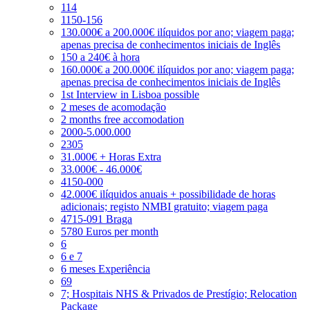
114
1150-156
130.000€ a 200.000€ ilíquidos por ano; viagem paga;
apenas precisa de conhecimentos iniciais de Inglês
150 a 240€ à hora
160.000€ a 200.000€ ilíquidos por ano; viagem paga;
apenas precisa de conhecimentos iniciais de Inglês
1st Interview in Lisboa possible
2 meses de acomodação
2 months free accomodation
2000-5.000.000
2305
31.000€ + Horas Extra
33.000€ - 46.000€
4150-000
42.000€ ilíquidos anuais + possibilidade de horas
adicionais; registo NMBI gratuito; viagem paga
4715-091 Braga
5780 Euros per month
6
6 e 7
6 meses Experiência
69
7; Hospitais NHS & Privados de Prestígio; Relocation
Package