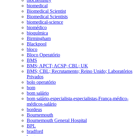
biochemistry
biomedical
Biomedical Scientist
Biomedical Scientists
biomedical-science
biomédico
bioquímica
Birmingham
Blackpool
bloco
Bloco Operatório
BMS
BMS; APCT; ACSP; CBL; UK
BMS; CBL; Recrutamento; Reino Unido; Laboratórios
Privados
bolo operatório
bom
bom salário
bom salário-especialista-especialistas-França-médico-
médicos-salário
bordeus
Bournemouth
Bournemouth General Hospital
BPL
bradford