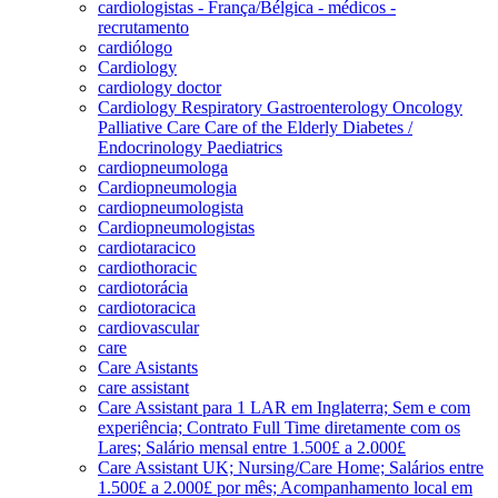
cardiologistas - França/Bélgica - médicos -
recrutamento
cardiólogo
Cardiology
cardiology doctor
Cardiology Respiratory Gastroenterology Oncology
Palliative Care Care of the Elderly Diabetes /
Endocrinology Paediatrics
cardiopneumologa
Cardiopneumologia
cardiopneumologista
Cardiopneumologistas
cardiotaracico
cardiothoracic
cardiotorácia
cardiotoracica
cardiovascular
care
Care Asistants
care assistant
Care Assistant para 1 LAR em Inglaterra; Sem e com
experiência; Contrato Full Time diretamente com os
Lares; Salário mensal entre 1.500£ a 2.000£
Care Assistant UK; Nursing/Care Home; Salários entre
1.500£ a 2.000£ por mês; Acompanhamento local em