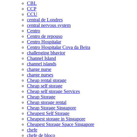
CBL
CCP
CCU
central de Londres
central nervous system
Centro
Centro de repouso
Centro Hospitalar
Centro Hospitalar Cova da Beira
challenging bhavior
Channel Island
channel islands
charge nurse
charge nurses
Cheap rental storage
Cheap self storage
Cheap self storage Services
Cheap Storage
Cheap storage rental
Cheap Storage Singapore
Cheapest Self Storage
Cheapest storage in Singapore
Cheapest Storage Space Singapore
chefe
chefe de bloco