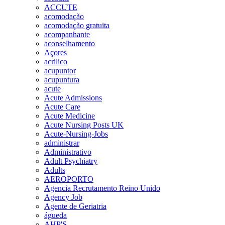
ACCUTE
acomodação
acomodação gratuita
acompanhante
aconselhamento
Açores
acrilico
acupuntor
acupuntura
acute
Acute Admissions
Acute Care
Acute Medicine
Acute Nursing Posts UK
Acute-Nursing-Jobs
administrar
Administrativo
Adult Psychiatry
Adults
AEROPORTO
Agencia Recrutamento Reino Unido
Agency Job
Agente de Geriatria
águeda
AHP'S