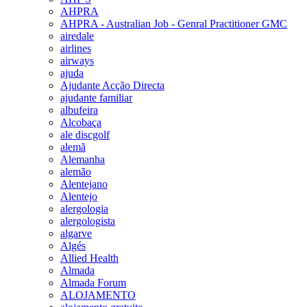
AHPRA
AHPRA - Australian Job - Genral Practitioner GMC
airedale
airlines
airways
ajuda
Ajudante Acção Directa
ajudante familiar
albufeira
Alcobaça
ale discgolf
alemã
Alemanha
alemão
Alentejano
Alentejo
alergologia
alergologista
algarve
Algés
Allied Health
Almada
Almada Forum
ALOJAMENTO