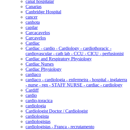
canal hospitalar
Canarias
Canbridge Hospital
cancer
canhota
capilar
Carcacavelos
Carcavelos
Cardiac
Cardiac - cardio - Cardiology - cardiothoracic -
cardiovascular - cath lab - CCU - CICU - perfusionist
Cardiac and Respiratory Physiology
Cardiac Nurses
Cardiac Physiology
cardiaco
cardiaco - cardiologia - enfermeira - hospital - inglaterra
- nurse - rgn - STAFF NURSE - cardiac - cardiology
Cardiff
cardio
cardio-toracica
cardiologia
Cardiologist Doctor / Cardiologist
cardiologista
cardiologistas
cardiologistas - França - recrutamento