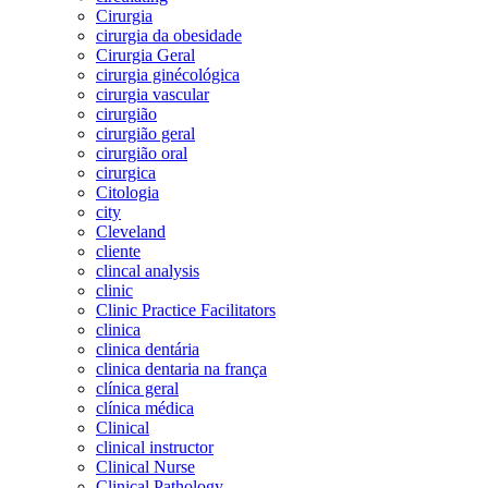
Cirurgia
cirurgia da obesidade
Cirurgia Geral
cirurgia ginécológica
cirurgia vascular
cirurgião
cirurgião geral
cirurgião oral
cirurgica
Citologia
city
Cleveland
cliente
clincal analysis
clinic
Clinic Practice Facilitators
clinica
clinica dentária
clinica dentaria na frança
clínica geral
clínica médica
Clinical
clinical instructor
Clinical Nurse
Clinical Pathology