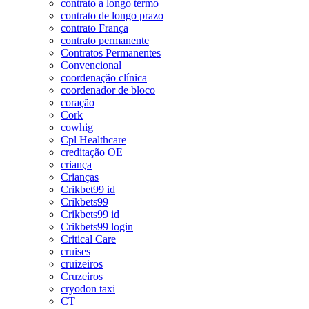
contrato a longo termo
contrato de longo prazo
contrato França
contrato permanente
Contratos Permanentes
Convencional
coordenação clínica
coordenador de bloco
coração
Cork
cowhig
Cpl Healthcare
creditação OE
criança
Crianças
Crikbet99 id
Crikbets99
Crikbets99 id
Crikbets99 login
Critical Care
cruises
cruizeiros
Cruzeiros
cryodon taxi
CT