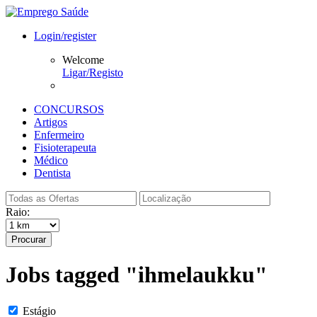
Login/register
Welcome
Ligar/Registo
CONCURSOS
Artigos
Enfermeiro
Fisioterapeuta
Médico
Dentista
Raio:
Procurar
Jobs tagged "ihmelaukku"
Estágio