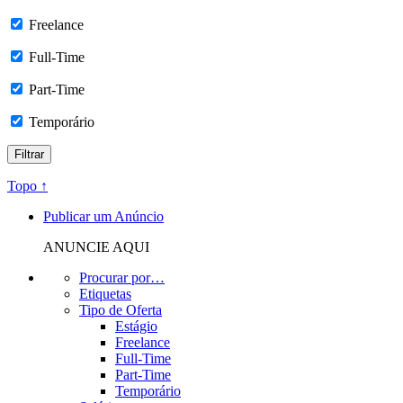
Freelance
Full-Time
Part-Time
Temporário
Topo ↑
Publicar um Anúncio
ANUNCIE AQUI
Procurar por…
Etiquetas
Tipo de Oferta
Estágio
Freelance
Full-Time
Part-Time
Temporário