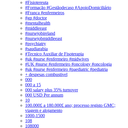
#Fisiotereuta
#Formação #Gestãodecaso #ApoioDomiciliário
#França #enfermeiros
#gp #doctor
#mentalhealth
#middleeast
#nursejobireland
#nursejobmiddleeast
#psychiatry
#saudiarabia
#Tecnico Auxiliar de Fisoterapia
#uk #nurse #enfermeiro #midwives
#UK #nurse #enfermeiro #oncology #oncologia
#uk #nurse #enfermeiro #paediatric #pediatria
+ despesas combustivel
000
000 a 15
000 salary plus 35% turnover
000 USD Per annum
10
100.000£ a 180.000£ ano; processo registo GMC;
viagem e alojamento
1000-1500
108
108000