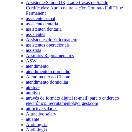
Assistente Saúde UK; Lar e Casas de Saúde
Certificadas; Apoio na transição; Contrato Full Time
Permanent
assistente social
assistentedentaria
assistenten dentaria
assistentes
Assistentes de Enfermagem
assistentes operacionais
assistida
Assuntos Regulamentares
ASW
atendimento
atendimento a domicílio
Atendimento ao Cliente
atendimento domiciliar
atrative
atrativo
através de formato digital (e-mail) para o endereço
electrónico: recrutamento@cligest.com
attractive salaries
Attractive salary
atuante
Audilogista
Audiologia