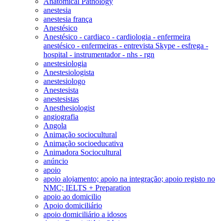
Anatomical Pathology
anestesia
anestesia frança
Anestésico
Anestésico - cardiaco - cardiologia - enfermeira
anestésico - enfermeiras - entrevista Skype - esfrega -
hospital - instrumentador - nhs - rgn
anestesiologia
Anestesiologista
anestesiologo
Anestesista
anestesistas
Anesthesiologist
angiografia
Angola
Animação sociocultural
Animação socioeducativa
Animadora Sociocultural
anúncio
apoio
apoio alojamento; apoio na integração; apoio registo no
NMC; IELTS + Preparation
apoio ao domicilio
Apoio domiciliário
apoio domiciliário a idosos