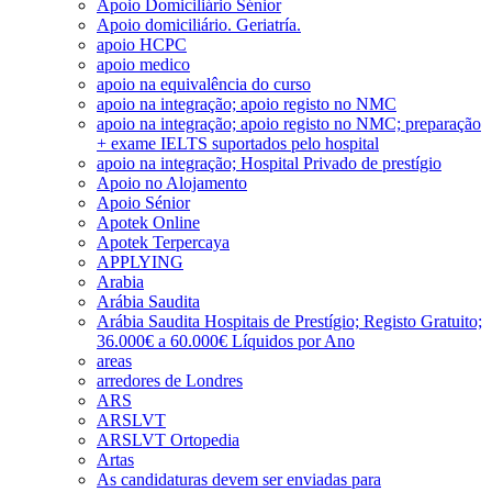
Apoio Domiciliário Sénior
Apoio domiciliário. Geriatría.
apoio HCPC
apoio medico
apoio na equivalência do curso
apoio na integração; apoio registo no NMC
apoio na integração; apoio registo no NMC; preparação
+ exame IELTS suportados pelo hospital
apoio na integração; Hospital Privado de prestígio
Apoio no Alojamento
Apoio Sénior
Apotek Online
Apotek Terpercaya
APPLYING
Arabia
Arábia Saudita
Arábia Saudita Hospitais de Prestígio; Registo Gratuito;
36.000€ a 60.000€ Líquidos por Ano
areas
arredores de Londres
ARS
ARSLVT
ARSLVT Ortopedia
Artas
As candidaturas devem ser enviadas para