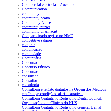
Comissionistas
Commercial electricians Auckland
Communication
community
community health
Community Nurse
community nurses
community pharmacist
Comparticipado registo no NMC
competitive salaries
comprar
comunicação
comunidade
Comunitária
Concurso
Concurso Público
Concursos
consultant
Consultor
consultoria
Consultoria e registo gratuitos na Ordem dos Médicos
em França; condições salariais atrativas
Consultoria Gratuita no Registo no Dental Council;
Organização com Clínicas do NHS
Consultoria Gratuita no Registo no General Dental