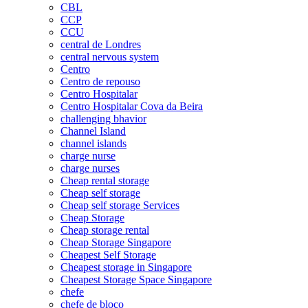
CBL
CCP
CCU
central de Londres
central nervous system
Centro
Centro de repouso
Centro Hospitalar
Centro Hospitalar Cova da Beira
challenging bhavior
Channel Island
channel islands
charge nurse
charge nurses
Cheap rental storage
Cheap self storage
Cheap self storage Services
Cheap Storage
Cheap storage rental
Cheap Storage Singapore
Cheapest Self Storage
Cheapest storage in Singapore
Cheapest Storage Space Singapore
chefe
chefe de bloco