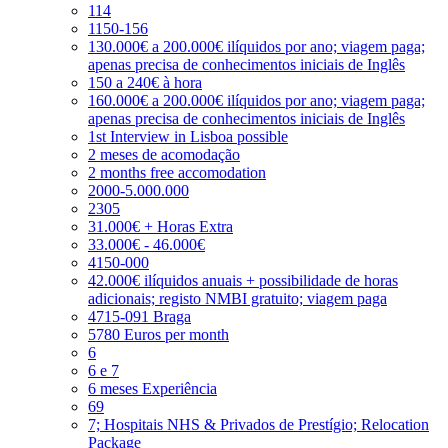
114
1150-156
130.000€ a 200.000€ ilíquidos por ano; viagem paga;
apenas precisa de conhecimentos iniciais de Inglês
150 a 240€ à hora
160.000€ a 200.000€ ilíquidos por ano; viagem paga;
apenas precisa de conhecimentos iniciais de Inglês
1st Interview in Lisboa possible
2 meses de acomodação
2 months free accomodation
2000-5.000.000
2305
31.000€ + Horas Extra
33.000€ - 46.000€
4150-000
42.000€ ilíquidos anuais + possibilidade de horas
adicionais; registo NMBI gratuito; viagem paga
4715-091 Braga
5780 Euros per month
6
6 e 7
6 meses Experiência
69
7; Hospitais NHS & Privados de Prestígio; Relocation
Package