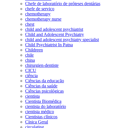
Chefe de laboratório de próteses dentárias
chefe de serviço
chemotherapy
chemotherapy nurse
chest
child and adolescent psychiatrist
Child and Adolescent Psychiatry
child and adolescent psychiatry specialist
Child Psychiatrist In Patna
Childreen
chile
china
chirurgien-dentiste
CICU
ciência
Ciências da educação
Ciências da saúde
Ciências psicológicas
cientista
Cientista Biomédica
cientista do laboratório
cientista médico
Cientistas clínicos
Cínica Geral
circulating