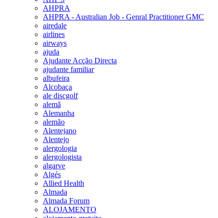
AHPRA
AHPRA - Australian Job - Genral Practitioner GMC
airedale
airlines
airways
ajuda
Ajudante Acção Directa
ajudante familiar
albufeira
Alcobaça
ale discgolf
alemã
Alemanha
alemão
Alentejano
Alentejo
alergologia
alergologista
algarve
Algés
Allied Health
Almada
Almada Forum
ALOJAMENTO