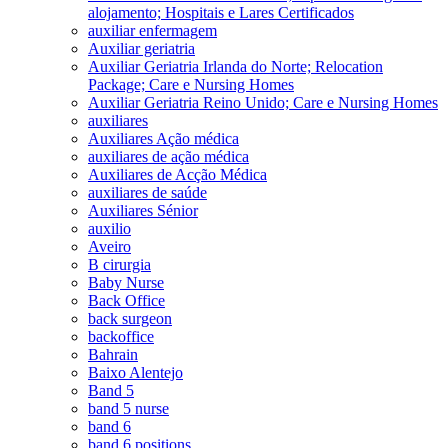
alojamento; Hospitais e Lares Certificados
auxiliar enfermagem
Auxiliar geriatria
Auxiliar Geriatria Irlanda do Norte; Relocation
Package; Care e Nursing Homes
Auxiliar Geriatria Reino Unido; Care e Nursing Homes
auxiliares
Auxiliares Ação médica
auxiliares de ação médica
Auxiliares de Acção Médica
auxiliares de saúde
Auxiliares Sénior
auxilio
Aveiro
B cirurgia
Baby Nurse
Back Office
back surgeon
backoffice
Bahrain
Baixo Alentejo
Band 5
band 5 nurse
band 6
band 6 positions