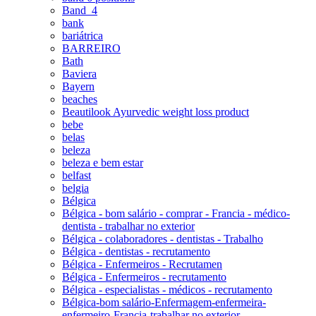
Band_4
bank
bariátrica
BARREIRO
Bath
Baviera
Bayern
beaches
Beautilook Ayurvedic weight loss product
bebe
belas
beleza
beleza e bem estar
belfast
belgia
Bélgica
Bélgica - bom salário - comprar - Francia - médico-
dentista - trabalhar no exterior
Bélgica - colaboradores - dentistas - Trabalho
Bélgica - dentistas - recrutamento
Bélgica - Enfermeiros - Recrutamen
Bélgica - Enfermeiros - recrutamento
Bélgica - especialistas - médicos - recrutamento
Bélgica-bom salário-Enfermagem-enfermeira-
enfermeiro-Francia-trabalhar no exterior