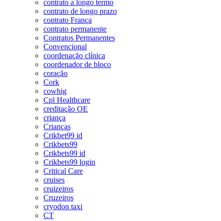
contrato a longo termo
contrato de longo prazo
contrato França
contrato permanente
Contratos Permanentes
Convencional
coordenação clínica
coordenador de bloco
coração
Cork
cowhig
Cpl Healthcare
creditação OE
criança
Crianças
Crikbet99 id
Crikbets99
Crikbets99 id
Crikbets99 login
Critical Care
cruises
cruizeiros
Cruzeiros
cryodon taxi
CT