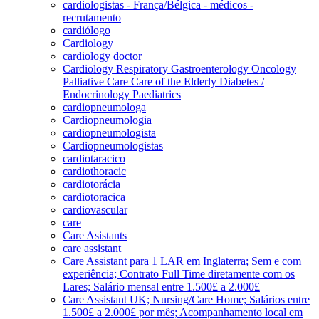
cardiologistas - França/Bélgica - médicos -
recrutamento
cardiólogo
Cardiology
cardiology doctor
Cardiology Respiratory Gastroenterology Oncology
Palliative Care Care of the Elderly Diabetes /
Endocrinology Paediatrics
cardiopneumologa
Cardiopneumologia
cardiopneumologista
Cardiopneumologistas
cardiotaracico
cardiothoracic
cardiotorácia
cardiotoracica
cardiovascular
care
Care Asistants
care assistant
Care Assistant para 1 LAR em Inglaterra; Sem e com
experiência; Contrato Full Time diretamente com os
Lares; Salário mensal entre 1.500£ a 2.000£
Care Assistant UK; Nursing/Care Home; Salários entre
1.500£ a 2.000£ por mês; Acompanhamento local em