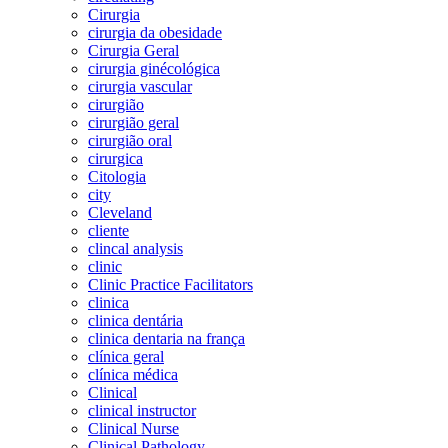
Cirurgia
cirurgia da obesidade
Cirurgia Geral
cirurgia ginécológica
cirurgia vascular
cirurgião
cirurgião geral
cirurgião oral
cirurgica
Citologia
city
Cleveland
cliente
clincal analysis
clinic
Clinic Practice Facilitators
clinica
clinica dentária
clinica dentaria na frança
clínica geral
clínica médica
Clinical
clinical instructor
Clinical Nurse
Clinical Pathology