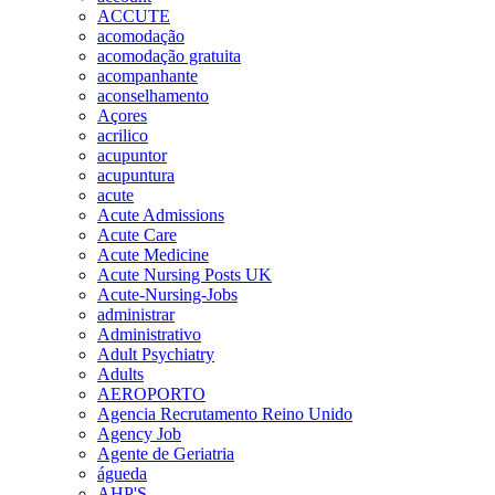
ACCUTE
acomodação
acomodação gratuita
acompanhante
aconselhamento
Açores
acrilico
acupuntor
acupuntura
acute
Acute Admissions
Acute Care
Acute Medicine
Acute Nursing Posts UK
Acute-Nursing-Jobs
administrar
Administrativo
Adult Psychiatry
Adults
AEROPORTO
Agencia Recrutamento Reino Unido
Agency Job
Agente de Geriatria
águeda
AHP'S