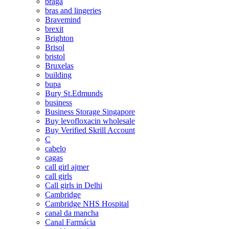
braga
bras and lingeries
Bravemind
brexit
Brighton
Brisol
bristol
Bruxelas
building
bupa
Bury St.Edmunds
business
Business Storage Singapore
Buy levofloxacin wholesale
Buy Verified Skrill Account
C
cabelo
cagas
call girl ajmer
call girls
Call girls in Delhi
Cambridge
Cambridge NHS Hospital
canal da mancha
Canal Farmácia