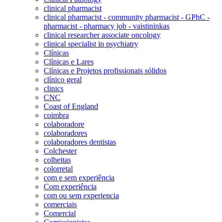
clinical pharmacist
clinical pharmacist - community pharmacist - GPhC -
pharmacist - pharmacy job - vaistininkas
clinical researcher associate oncology
clinical specialist in psychiatry
Clínicas
Clínicas e Lares
Clínicas e Projetos profissionais sólidos
clínico geral
clinics
CNC
Coast of England
coimbra
colaboradore
colaboradores
colaboradores dentistas
Colchester
colheitas
colorretal
com e sem experiência
Com experiência
com ou sem experiencia
comerciais
Comercial