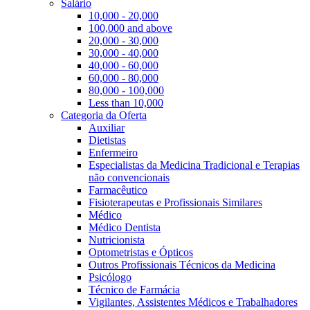
Salário
10,000 - 20,000
100,000 and above
20,000 - 30,000
30,000 - 40,000
40,000 - 60,000
60,000 - 80,000
80,000 - 100,000
Less than 10,000
Categoria da Oferta
Auxiliar
Dietistas
Enfermeiro
Especialistas da Medicina Tradicional e Terapias
não convencionais
Farmacêutico
Fisioterapeutas e Profissionais Similares
Médico
Médico Dentista
Nutricionista
Optometristas e Ópticos
Outros Profissionais Técnicos da Medicina
Psicólogo
Técnico de Farmácia
Vigilantes, Assistentes Médicos e Trabalhadores