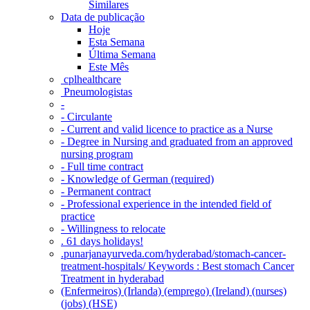
Similares
Data de publicação
Hoje
Esta Semana
Última Semana
Este Mês
‎ cplhealthcare‬
Pneumologistas
-
- Circulante
- Current and valid licence to practice as a Nurse
- Degree in Nursing and graduated from an approved
nursing program
- Full time contract
- Knowledge of German (required)
- Permanent contract
- Professional experience in the intended field of
practice
- Willingness to relocate
. 61 days holidays!
.punarjanayurveda.com/hyderabad/stomach-cancer-
treatment-hospitals/ Keywords : Best stomach Cancer
Treatment in hyderabad
(Enfermeiros) (Irlanda) (emprego) (Ireland) (nurses)
(jobs) (HSE)