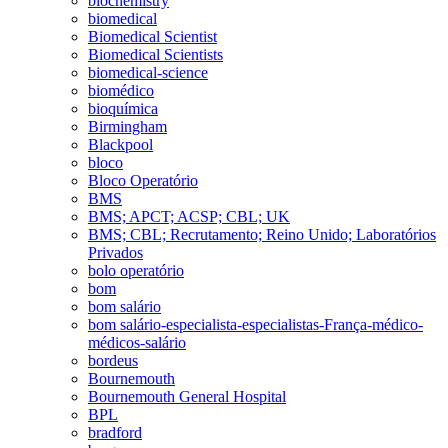
biochemistry
biomedical
Biomedical Scientist
Biomedical Scientists
biomedical-science
biomédico
bioquímica
Birmingham
Blackpool
bloco
Bloco Operatório
BMS
BMS; APCT; ACSP; CBL; UK
BMS; CBL; Recrutamento; Reino Unido; Laboratórios
Privados
bolo operatório
bom
bom salário
bom salário-especialista-especialistas-França-médico-
médicos-salário
bordeus
Bournemouth
Bournemouth General Hospital
BPL
bradford