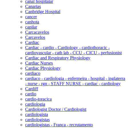
canal hospitalar
Canarias
Canbridge Hospital
cancer
canhota
capilar
Carcacavelos
Carcavelos
Cardiac
Cardiac - cardio - Cardiology - cardiothoracic -
cardiovascular - cath lab - CCU - CICU - perfusionist
Cardiac and Respiratory Physiology
Cardiac Nurses
Cardiac Physiology
cardiaco
cardiaco - cardiologia - enfermeira - hospital - inglaterra
- nurse - rgn - STAFF NURSE - cardiac - cardiology
Cardiff
cardio
cardio-toracica
cardiologia
Cardiologist Doctor / Cardiologist
cardiologista
cardiologistas
cardiologistas - França - recrutamento