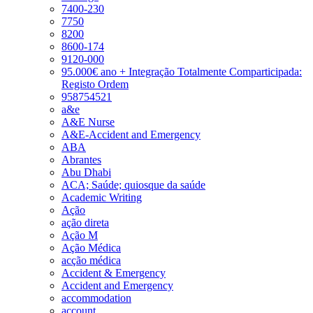
7400-230
7750
8200
8600-174
9120-000
95.000€ ano + Integração Totalmente Comparticipada:
Registo Ordem
958754521
a&e
A&E Nurse
A&E-Accident and Emergency
ABA
Abrantes
Abu Dhabi
ACA; Saúde; quiosque da saúde
Academic Writing
Ação
ação direta
Ação M
Ação Médica
acção médica
Accident & Emergency
Accident and Emergency
accommodation
account