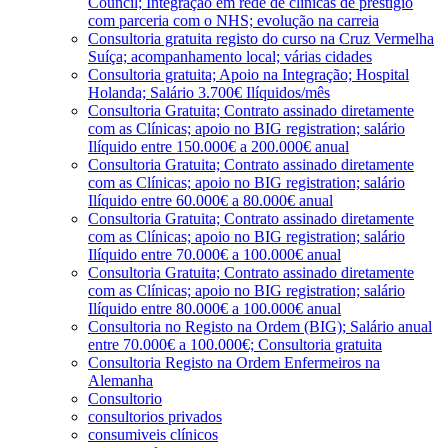
Council; Integração em rede de clínicas de prestígio
com parceria com o NHS; evolução na carreia
Consultoria gratuita registo do curso na Cruz Vermelha
Suíça; acompanhamento local; várias cidades
Consultoria gratuita; Apoio na Integração; Hospital
Holanda; Salário 3.700€ Ilíquidos/mês
Consultoria Gratuita; Contrato assinado diretamente
com as Clínicas; apoio no BIG registration; salário
Ilíquido entre 150.000€ a 200.000€ anual
Consultoria Gratuita; Contrato assinado diretamente
com as Clínicas; apoio no BIG registration; salário
Ilíquido entre 60.000€ a 80.000€ anual
Consultoria Gratuita; Contrato assinado diretamente
com as Clínicas; apoio no BIG registration; salário
Ilíquido entre 70.000€ a 100.000€ anual
Consultoria Gratuita; Contrato assinado diretamente
com as Clínicas; apoio no BIG registration; salário
Ilíquido entre 80.000€ a 100.000€ anual
Consultoria no Registo na Ordem (BIG); Salário anual
entre 70.000€ a 100.000€; Consultoria gratuita
Consultoria Registo na Ordem Enfermeiros na
Alemanha
Consultorio
consultorios privados
consumiveis clínicos