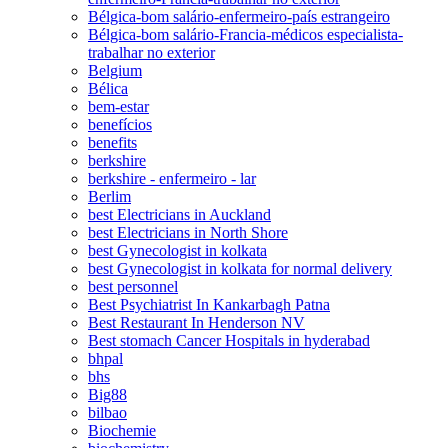
Bélgica-bom salário-enfermeiro-país estrangeiro
Bélgica-bom salário-Francia-médicos especialista-
trabalhar no exterior
Belgium
Bélica
bem-estar
benefícios
benefits
berkshire
berkshire - enfermeiro - lar
Berlim
best Electricians in Auckland
best Electricians in North Shore
best Gynecologist in kolkata
best Gynecologist in kolkata for normal delivery
best personnel
Best Psychiatrist In Kankarbagh Patna
Best Restaurant In Henderson NV
Best stomach Cancer Hospitals in hyderabad
bhpal
bhs
Big88
bilbao
Biochemie