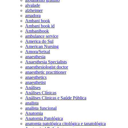
alojamento gratuito
alvalade
alzheimer
amadora
Ambani book
Ambani book id
Ambanibook
ambulance service
America do Sul
American Nursing
Amora/Seixal
anaesthesia
Anaesthesia Specialists
anaesthesiologist doctor
anaesthetic practitioner
anaesthetics
anaesthetist
Análises
Análises Clínicas
Análises Clinicas e Saúde Pública
analista
analista funcional
Anatomia
Anatomia Patológica
anatomia patológica citológica e tanatológica