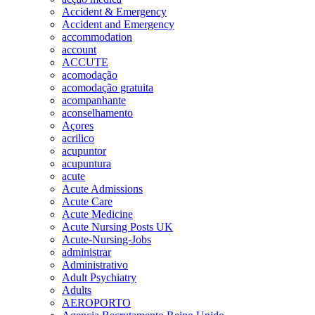
Accident & Emergency
Accident and Emergency
accommodation
account
ACCUTE
acomodação
acomodação gratuita
acompanhante
aconselhamento
Açores
acrilico
acupuntor
acupuntura
acute
Acute Admissions
Acute Care
Acute Medicine
Acute Nursing Posts UK
Acute-Nursing-Jobs
administrar
Administrativo
Adult Psychiatry
Adults
AEROPORTO