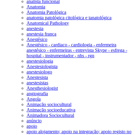
analista funcional
Anatomia
Anatomia Patológica
anatomia patológica citológica e tanatológica
Anatomical Pathology
anestesia
anestesia frança
Anestésico
Anestésico - cardiaco - cardiologia - enfermeira
anestésico - enfermeiras - entrevista Skype - esfrega -
hospital - instrumentador - nhs - rgn
anestesiologia
Anestesiologista
anestesiologo
Anestesista
anestesistas
Anesthesiologist
angiografia
Angola
Animação sociocultural
Animação socioeducativa
Animadora Sociocultural
anúncio
apoio
apoio alojamento; apoio na integração; apoio registo no