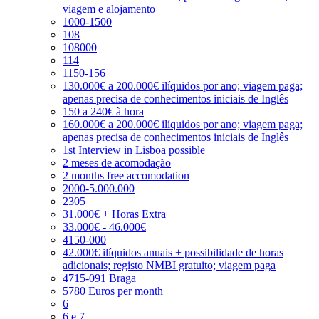
viagem e alojamento
1000-1500
108
108000
114
1150-156
130.000€ a 200.000€ ilíquidos por ano; viagem paga;
apenas precisa de conhecimentos iniciais de Inglês
150 a 240€ à hora
160.000€ a 200.000€ ilíquidos por ano; viagem paga;
apenas precisa de conhecimentos iniciais de Inglês
1st Interview in Lisboa possible
2 meses de acomodação
2 months free accomodation
2000-5.000.000
2305
31.000€ + Horas Extra
33.000€ - 46.000€
4150-000
42.000€ ilíquidos anuais + possibilidade de horas
adicionais; registo NMBI gratuito; viagem paga
4715-091 Braga
5780 Euros per month
6
6 e 7