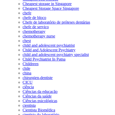
Cheapest storage in Singapore
Cheapest Storage Space Singapore
chefe
chefe de bloco
Chefe de laboratório de próteses dentárias
chefe de serviço
chemotherapy
chemotherapy nurse
chest
child and adolescent psychiatrist
Child and Adolescent Psychiatry
child and adolescent psychiatry specialist
Child Psychiatrist In Patna
Childreen
chile
china
chirurgien-dentiste
CICU
ciência
Ciências da educação
Ciências da saúde
Ciências psicológicas
cientista
Cientista Biomédica
cientista do laboratório