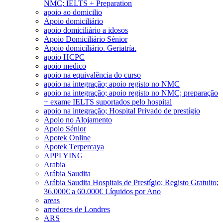
NMC; IELTS + Preparation
apoio ao domicilio
Apoio domiciliário
apoio domiciliário a idosos
Apoio Domiciliário Sénior
Apoio domiciliário. Geriatría.
apoio HCPC
apoio medico
apoio na equivalência do curso
apoio na integração; apoio registo no NMC
apoio na integração; apoio registo no NMC; preparação
+ exame IELTS suportados pelo hospital
apoio na integração; Hospital Privado de prestígio
Apoio no Alojamento
Apoio Sénior
Apotek Online
Apotek Terpercaya
APPLYING
Arabia
Arábia Saudita
Arábia Saudita Hospitais de Prestígio; Registo Gratuito;
36.000€ a 60.000€ Líquidos por Ano
areas
arredores de Londres
ARS