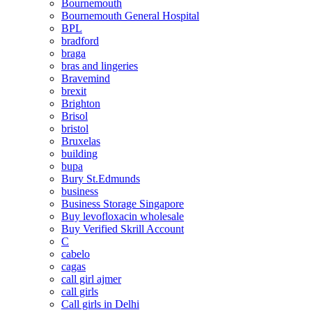
Bournemouth
Bournemouth General Hospital
BPL
bradford
braga
bras and lingeries
Bravemind
brexit
Brighton
Brisol
bristol
Bruxelas
building
bupa
Bury St.Edmunds
business
Business Storage Singapore
Buy levofloxacin wholesale
Buy Verified Skrill Account
C
cabelo
cagas
call girl ajmer
call girls
Call girls in Delhi