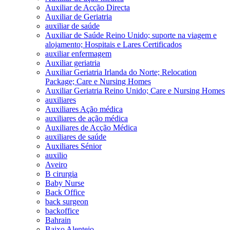
Auxiliar de Acção Directa
Auxiliar de Geriatria
auxiliar de saúde
Auxiliar de Saúde Reino Unido; suporte na viagem e
alojamento; Hospitais e Lares Certificados
auxiliar enfermagem
Auxiliar geriatria
Auxiliar Geriatria Irlanda do Norte; Relocation
Package; Care e Nursing Homes
Auxiliar Geriatria Reino Unido; Care e Nursing Homes
auxiliares
Auxiliares Ação médica
auxiliares de ação médica
Auxiliares de Acção Médica
auxiliares de saúde
Auxiliares Sénior
auxilio
Aveiro
B cirurgia
Baby Nurse
Back Office
back surgeon
backoffice
Bahrain
Baixo Alentejo