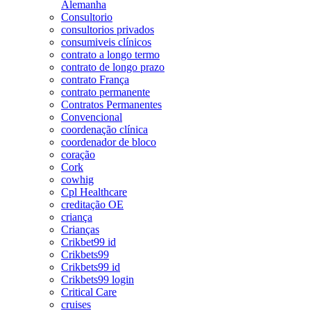
Alemanha
Consultorio
consultorios privados
consumiveis clínicos
contrato a longo termo
contrato de longo prazo
contrato França
contrato permanente
Contratos Permanentes
Convencional
coordenação clínica
coordenador de bloco
coração
Cork
cowhig
Cpl Healthcare
creditação OE
criança
Crianças
Crikbet99 id
Crikbets99
Crikbets99 id
Crikbets99 login
Critical Care
cruises