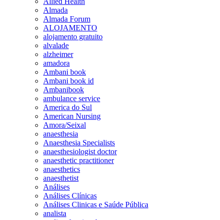
Allied Health
Almada
Almada Forum
ALOJAMENTO
alojamento gratuito
alvalade
alzheimer
amadora
Ambani book
Ambani book id
Ambanibook
ambulance service
America do Sul
American Nursing
Amora/Seixal
anaesthesia
Anaesthesia Specialists
anaesthesiologist doctor
anaesthetic practitioner
anaesthetics
anaesthetist
Análises
Análises Clínicas
Análises Clinicas e Saúde Pública
analista