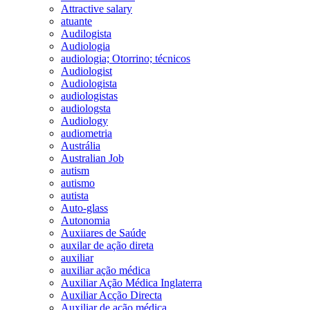
Attractive salary
atuante
Audilogista
Audiologia
audiologia; Otorrino; técnicos
Audiologist
Audiologista
audiologistas
audiologsta
Audiology
audiometria
Austrália
Australian Job
autism
autismo
autista
Auto-glass
Autonomia
Auxiiares de Saúde
auxilar de ação direta
auxiliar
auxiliar ação médica
Auxiliar Ação Médica Inglaterra
Auxiliar Acção Directa
Auxiliar de ação médica