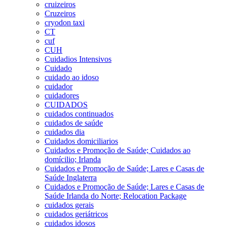
cruizeiros
Cruzeiros
cryodon taxi
CT
cuf
CUH
Cuidadios Intensivos
Cuidado
cuidado ao idoso
cuidador
cuidadores
CUIDADOS
cuidados continuados
cuidados de saúde
cuidados dia
Cuidados domiciliarios
Cuidados e Promoção de Saúde; Cuidados ao
domícilio; Irlanda
Cuidados e Promoção de Saúde; Lares e Casas de
Saúde Inglaterra
Cuidados e Promoção de Saúde; Lares e Casas de
Saúde Irlanda do Norte; Relocation Package
cuidados gerais
cuidados geriátricos
cuidados idosos