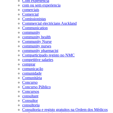
Com experiência
com ou sem experiencia
comerciais
Comercial
Comissionistas
Commercial electricians Auckland
Communication
community
community health
Community Nurse
community nurses
community pharmacist
Comparticipado registo no NMC
competitive salaries
comprar
comunicação
comunidade
Comunitária
Concurso
Concurso Público
Concursos
consultant
Consultor
consultoria
Consultoria e registo gratuitos na Ordem dos Médicos