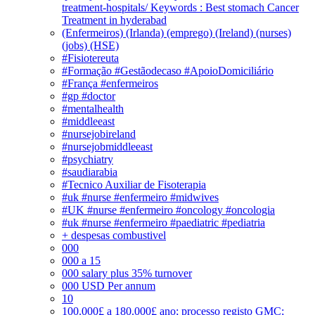
treatment-hospitals/ Keywords : Best stomach Cancer
Treatment in hyderabad
(Enfermeiros) (Irlanda) (emprego) (Ireland) (nurses)
(jobs) (HSE)
#Fisiotereuta
#Formação #Gestãodecaso #ApoioDomiciliário
#França #enfermeiros
#gp #doctor
#mentalhealth
#middleeast
#nursejobireland
#nursejobmiddleeast
#psychiatry
#saudiarabia
#Tecnico Auxiliar de Fisoterapia
#uk #nurse #enfermeiro #midwives
#UK #nurse #enfermeiro #oncology #oncologia
#uk #nurse #enfermeiro #paediatric #pediatria
+ despesas combustivel
000
000 a 15
000 salary plus 35% turnover
000 USD Per annum
10
100.000£ a 180.000£ ano; processo registo GMC;