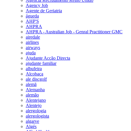
Agencia Recrutamento Reino Unido
Agency Job
Agente de Geriatria
águeda
AHP'S
AHPRA
AHPRA - Australian Job - Genral Practitioner GMC
airedale
airlines
airways
ajuda
Ajudante Acção Directa
ajudante familiar
albufeira
Alcobaça
ale discgolf
alemã
Alemanha
alemão
Alentejano
Alentejo
alergologia
alergologista
algarve
Algés