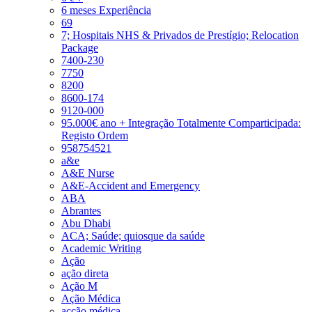
6 meses Experiência
69
7; Hospitais NHS & Privados de Prestígio; Relocation
Package
7400-230
7750
8200
8600-174
9120-000
95.000€ ano + Integração Totalmente Comparticipada:
Registo Ordem
958754521
a&e
A&E Nurse
A&E-Accident and Emergency
ABA
Abrantes
Abu Dhabi
ACA; Saúde; quiosque da saúde
Academic Writing
Ação
ação direta
Ação M
Ação Médica
acção médica