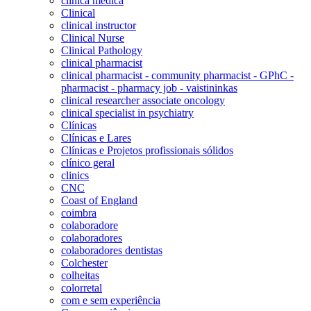
clínica médica
Clinical
clinical instructor
Clinical Nurse
Clinical Pathology
clinical pharmacist
clinical pharmacist - community pharmacist - GPhC -
pharmacist - pharmacy job - vaistininkas
clinical researcher associate oncology
clinical specialist in psychiatry
Clínicas
Clínicas e Lares
Clínicas e Projetos profissionais sólidos
clínico geral
clinics
CNC
Coast of England
coimbra
colaboradore
colaboradores
colaboradores dentistas
Colchester
colheitas
colorretal
com e sem experiência