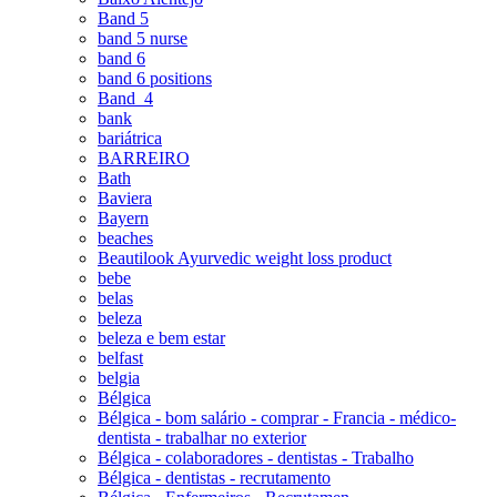
Band 5
band 5 nurse
band 6
band 6 positions
Band_4
bank
bariátrica
BARREIRO
Bath
Baviera
Bayern
beaches
Beautilook Ayurvedic weight loss product
bebe
belas
beleza
beleza e bem estar
belfast
belgia
Bélgica
Bélgica - bom salário - comprar - Francia - médico-
dentista - trabalhar no exterior
Bélgica - colaboradores - dentistas - Trabalho
Bélgica - dentistas - recrutamento