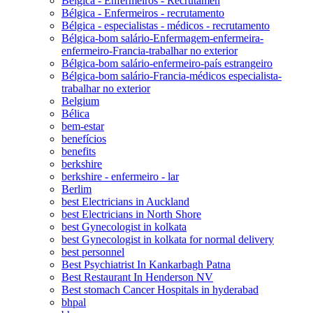
Bélgica - Enfermeiros - Recrutamen
Bélgica - Enfermeiros - recrutamento
Bélgica - especialistas - médicos - recrutamento
Bélgica-bom salário-Enfermagem-enfermeira-
enfermeiro-Francia-trabalhar no exterior
Bélgica-bom salário-enfermeiro-país estrangeiro
Bélgica-bom salário-Francia-médicos especialista-
trabalhar no exterior
Belgium
Bélica
bem-estar
benefícios
benefits
berkshire
berkshire - enfermeiro - lar
Berlim
best Electricians in Auckland
best Electricians in North Shore
best Gynecologist in kolkata
best Gynecologist in kolkata for normal delivery
best personnel
Best Psychiatrist In Kankarbagh Patna
Best Restaurant In Henderson NV
Best stomach Cancer Hospitals in hyderabad
bhpal