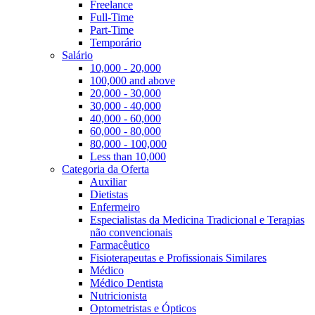
Freelance
Full-Time
Part-Time
Temporário
Salário
10,000 - 20,000
100,000 and above
20,000 - 30,000
30,000 - 40,000
40,000 - 60,000
60,000 - 80,000
80,000 - 100,000
Less than 10,000
Categoria da Oferta
Auxiliar
Dietistas
Enfermeiro
Especialistas da Medicina Tradicional e Terapias
não convencionais
Farmacêutico
Fisioterapeutas e Profissionais Similares
Médico
Médico Dentista
Nutricionista
Optometristas e Ópticos