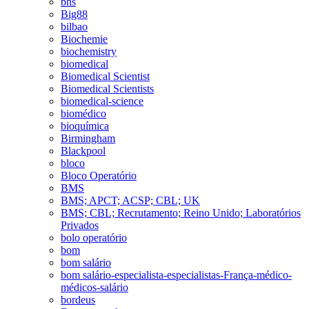
bhs
Big88
bilbao
Biochemie
biochemistry
biomedical
Biomedical Scientist
Biomedical Scientists
biomedical-science
biomédico
bioquímica
Birmingham
Blackpool
bloco
Bloco Operatório
BMS
BMS; APCT; ACSP; CBL; UK
BMS; CBL; Recrutamento; Reino Unido; Laboratórios
Privados
bolo operatório
bom
bom salário
bom salário-especialista-especialistas-França-médico-
médicos-salário
bordeus