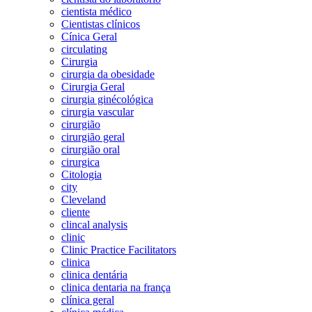
cientista médico
Cientistas clínicos
Cínica Geral
circulating
Cirurgia
cirurgia da obesidade
Cirurgia Geral
cirurgia ginécológica
cirurgia vascular
cirurgião
cirurgião geral
cirurgião oral
cirurgica
Citologia
city
Cleveland
cliente
clincal analysis
clinic
Clinic Practice Facilitators
clinica
clinica dentária
clinica dentaria na frança
clínica geral