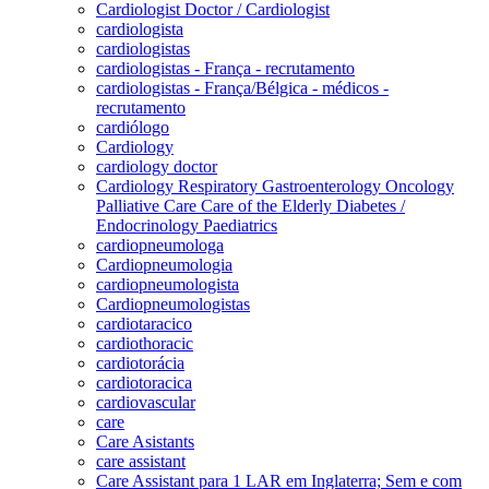
Cardiologist Doctor / Cardiologist
cardiologista
cardiologistas
cardiologistas - França - recrutamento
cardiologistas - França/Bélgica - médicos -
recrutamento
cardiólogo
Cardiology
cardiology doctor
Cardiology Respiratory Gastroenterology Oncology
Palliative Care Care of the Elderly Diabetes /
Endocrinology Paediatrics
cardiopneumologa
Cardiopneumologia
cardiopneumologista
Cardiopneumologistas
cardiotaracico
cardiothoracic
cardiotorácia
cardiotoracica
cardiovascular
care
Care Asistants
care assistant
Care Assistant para 1 LAR em Inglaterra; Sem e com