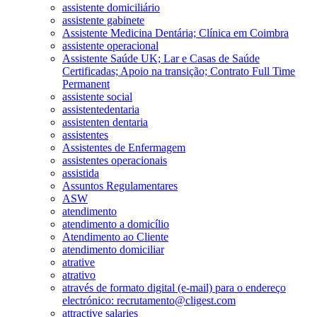
assistente domiciliário
assistente gabinete
Assistente Medicina Dentária; Clínica em Coimbra
assistente operacional
Assistente Saúde UK; Lar e Casas de Saúde
Certificadas; Apoio na transição; Contrato Full Time
Permanent
assistente social
assistentedentaria
assistenten dentaria
assistentes
Assistentes de Enfermagem
assistentes operacionais
assistida
Assuntos Regulamentares
ASW
atendimento
atendimento a domicílio
Atendimento ao Cliente
atendimento domiciliar
atrative
atrativo
através de formato digital (e-mail) para o endereço
electrónico: recrutamento@cligest.com
attractive salaries