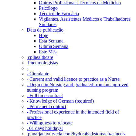
Outros Profissionais Técnicos da Medicina
Psicólogo
Técnico de Farmácia
Vigilantes, Assistentes Médicos e Trabalhadores
Similares
Data de publicação
Hoje
Esta Semana
Última Semana
Este Mês
‎ cplhealthcare‬
Pneumologistas
-
- Circulante
- Current and valid licence to practice as a Nurse
- Degree in Nursing and graduated from an approved
nursing program
- Full time contract
- Knowledge of German (required)
- Permanent contract
- Professional experience in the intended field of
practice
- Willingness to relocate
. 61 days holidays!
.punarjanayurveda.com/hyderabad/stomach-cancer-