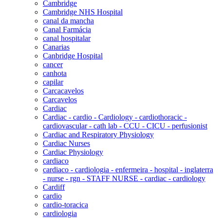
Cambridge
Cambridge NHS Hospital
canal da mancha
Canal Farmácia
canal hospitalar
Canarias
Canbridge Hospital
cancer
canhota
capilar
Carcacavelos
Carcavelos
Cardiac
Cardiac - cardio - Cardiology - cardiothoracic -
cardiovascular - cath lab - CCU - CICU - perfusionist
Cardiac and Respiratory Physiology
Cardiac Nurses
Cardiac Physiology
cardiaco
cardiaco - cardiologia - enfermeira - hospital - inglaterra
- nurse - rgn - STAFF NURSE - cardiac - cardiology
Cardiff
cardio
cardio-toracica
cardiologia