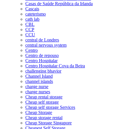
Casas de Saúde República da Irlanda
Cascais
cateterismo
cath lab
CBL
CCP
CCU
central de Londres
central nervous system
Centro
Centro de repouso
Centro Hospitalar
Centro Hospitalar Cova da Beira
challenging bhavior
Channel Island
channel islands
charge nurse
charge nurses
Cheap rental storage
Cheap self storage
Cheap self storage Services
Cheap Storage
Cheap storage rental
Cheap Storage Singapore
Cheapest Self Storage