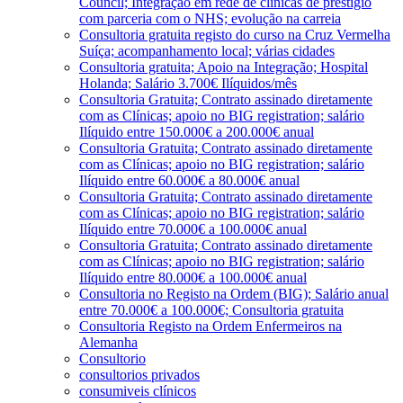
Council; Integração em rede de clínicas de prestígio
com parceria com o NHS; evolução na carreia
Consultoria gratuita registo do curso na Cruz Vermelha
Suíça; acompanhamento local; várias cidades
Consultoria gratuita; Apoio na Integração; Hospital
Holanda; Salário 3.700€ Ilíquidos/mês
Consultoria Gratuita; Contrato assinado diretamente
com as Clínicas; apoio no BIG registration; salário
Ilíquido entre 150.000€ a 200.000€ anual
Consultoria Gratuita; Contrato assinado diretamente
com as Clínicas; apoio no BIG registration; salário
Ilíquido entre 60.000€ a 80.000€ anual
Consultoria Gratuita; Contrato assinado diretamente
com as Clínicas; apoio no BIG registration; salário
Ilíquido entre 70.000€ a 100.000€ anual
Consultoria Gratuita; Contrato assinado diretamente
com as Clínicas; apoio no BIG registration; salário
Ilíquido entre 80.000€ a 100.000€ anual
Consultoria no Registo na Ordem (BIG); Salário anual
entre 70.000€ a 100.000€; Consultoria gratuita
Consultoria Registo na Ordem Enfermeiros na
Alemanha
Consultorio
consultorios privados
consumiveis clínicos