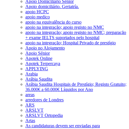
Apoio Domiciliário Sénior
Apoio domiciliário. Geriatría.
apoio HCPC
apoio medico
apoio na equivalência do curso
apoio na integração; apoio registo no NMC
apoio na integração; apoio registo no NMC; preparação
+ exame IELTS suportados pelo hospital
apoio na integração; Hospital Privado de prestígio
Apoio no Alojamento
Apoio Sénior
Apotek Online
Apotek Terpercaya
APPLYING
Arabia
Arábia Saudita
Arábia Saudita Hospitais de Prestígio; Registo Gratuito;
36.000€ a 60.000€ Líquidos por Ano
areas
arredores de Londres
ARS
ARSLVT
ARSLVT Ortopedia
Artas
As candidaturas devem ser enviadas para