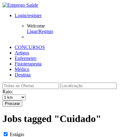
Login/register
Welcome
Ligar/Registo
CONCURSOS
Artigos
Enfermeiro
Fisioterapeuta
Médico
Dentista
Raio:
Procurar
Jobs tagged "Cuidado"
Estágio