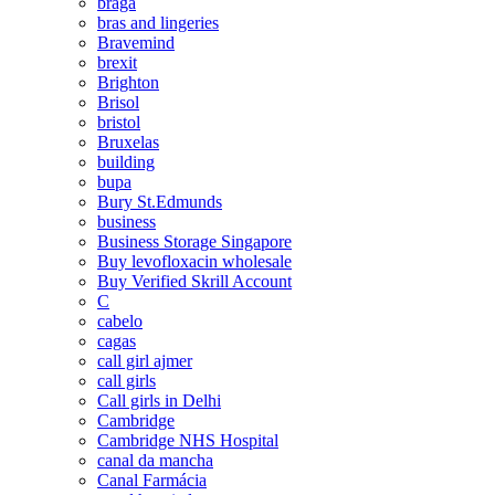
braga
bras and lingeries
Bravemind
brexit
Brighton
Brisol
bristol
Bruxelas
building
bupa
Bury St.Edmunds
business
Business Storage Singapore
Buy levofloxacin wholesale
Buy Verified Skrill Account
C
cabelo
cagas
call girl ajmer
call girls
Call girls in Delhi
Cambridge
Cambridge NHS Hospital
canal da mancha
Canal Farmácia