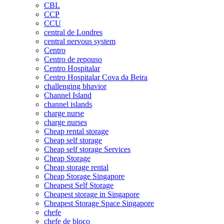
CBL
CCP
CCU
central de Londres
central nervous system
Centro
Centro de repouso
Centro Hospitalar
Centro Hospitalar Cova da Beira
challenging bhavior
Channel Island
channel islands
charge nurse
charge nurses
Cheap rental storage
Cheap self storage
Cheap self storage Services
Cheap Storage
Cheap storage rental
Cheap Storage Singapore
Cheapest Self Storage
Cheapest storage in Singapore
Cheapest Storage Space Singapore
chefe
chefe de bloco