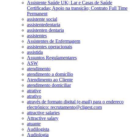
Assistente Saúde UK; Lar e Casas de Saúde
Certificadas; Apoio na transição; Contrato Full Time
Permanent
assistente social
assistentedentaria
assistenten dentaria
assistentes
Assistentes de Enfermagem
assistentes operacionais
assistida
Assuntos Regulamentares
ASW
atendimento
atendimento a domicílio
Atendimento ao Cliente
atendimento domiciliar
atrative
atrativo
através de formato digital (e-mail) para o endereço
electrónico: recrutamento@cligest.com
attractive salaries
Attractive salary
atuante
Audilogista
Audiologia