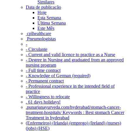
Similares
Data de publicação
Hoje
Esta Semana
Última Semana
Este Mês
‎ cplhealthcare‬
Pneumologistas
-
- Circulante
- Current and valid licence to practice as a Nurse
- Degree in Nursing and graduated from an approved
nursing program
- Full time contract
- Knowledge of German (required)
- Permanent contract
- Professional experience in the intended field of
practice
- Willingness to relocate
. 61 days holidays!
.punarjanayurveda.com/hyderabad/stomach-cancer-
treatment-hospitals/ Keywords : Best stomach Cancer
Treatment in hyderabad
(Enfermeiros) (Irlanda) (emprego) (Ireland) (nurses)
(jobs) (HSE)