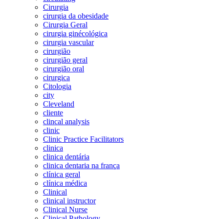
Cirurgia
cirurgia da obesidade
Cirurgia Geral
cirurgia ginécológica
cirurgia vascular
cirurgião
cirurgião geral
cirurgião oral
cirurgica
Citologia
city
Cleveland
cliente
clincal analysis
clinic
Clinic Practice Facilitators
clinica
clinica dentária
clinica dentaria na frança
clínica geral
clínica médica
Clinical
clinical instructor
Clinical Nurse
Clinical Pathology