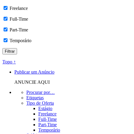
Freelance
Full-Time
Part-Time
Temporário
Topo ↑
Publicar um Anúncio
ANUNCIE AQUI
Procurar por…
Etiquetas
Tipo de Oferta
Estágio
Freelance
Full-Time
Part-Time
Temporário