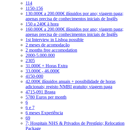
114
1150-156
130.000€ a 200.000€ ilíquidos por ano; viagem paga;
apenas precisa de conhecimentos iniciais de Inglês
150 a 240€ à hora
160.000€ a 200.000€ ilíquidos por ano; viagem paga;
apenas precisa de conhecimentos iniciais de Inglês
1st Interview in Lisboa possible
2 meses de acomodação
2 months free accomodation
2000-5.000.000
2305
31.000€ + Horas Extra
33.000€ - 46.000€
4150-000
42.000€ ilíquidos anuais + possibilidade de horas
adicionais; registo NMBI gratuito; viagem paga
4715-091 Braga
5780 Euros per month
6
6 e 7
6 meses Experiência
69
7; Hospitais NHS & Privados de Prestígio; Relocation
Package