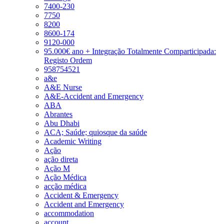
7400-230
7750
8200
8600-174
9120-000
95.000€ ano + Integração Totalmente Comparticipada:
Registo Ordem
958754521
a&e
A&E Nurse
A&E-Accident and Emergency
ABA
Abrantes
Abu Dhabi
ACA; Saúde; quiosque da saúde
Academic Writing
Ação
ação direta
Ação M
Ação Médica
acção médica
Accident & Emergency
Accident and Emergency
accommodation
account