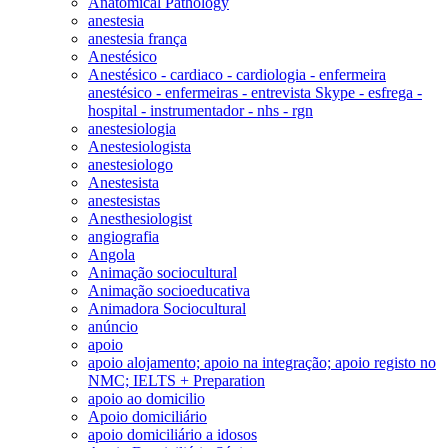
Anatomical Pathology
anestesia
anestesia frança
Anestésico
Anestésico - cardiaco - cardiologia - enfermeira
anestésico - enfermeiras - entrevista Skype - esfrega -
hospital - instrumentador - nhs - rgn
anestesiologia
Anestesiologista
anestesiologo
Anestesista
anestesistas
Anesthesiologist
angiografia
Angola
Animação sociocultural
Animação socioeducativa
Animadora Sociocultural
anúncio
apoio
apoio alojamento; apoio na integração; apoio registo no
NMC; IELTS + Preparation
apoio ao domicilio
Apoio domiciliário
apoio domiciliário a idosos