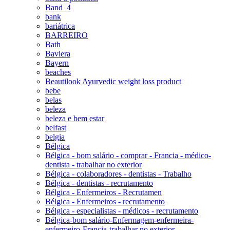
Band_4
bank
bariátrica
BARREIRO
Bath
Baviera
Bayern
beaches
Beautilook Ayurvedic weight loss product
bebe
belas
beleza
beleza e bem estar
belfast
belgia
Bélgica
Bélgica - bom salário - comprar - Francia - médico-
dentista - trabalhar no exterior
Bélgica - colaboradores - dentistas - Trabalho
Bélgica - dentistas - recrutamento
Bélgica - Enfermeiros - Recrutamen
Bélgica - Enfermeiros - recrutamento
Bélgica - especialistas - médicos - recrutamento
Bélgica-bom salário-Enfermagem-enfermeira-
enfermeiro-Francia-trabalhar no exterior