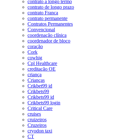
contrato a longo termo
contrato de longo prazo
contrato França
contrato permanente
Contratos Permanentes
Convencional
coordenação clínica
coordenador de bloco
coração
Cork
cowhig
Cpl Healthcare
creditação OE
criança
Crianças
Crikbet99 id
Crikbets99
Crikbets99 id
Crikbets99 login
Critical Care
cruises
cruizeiros
Cruzeiros
cryodon taxi
CT