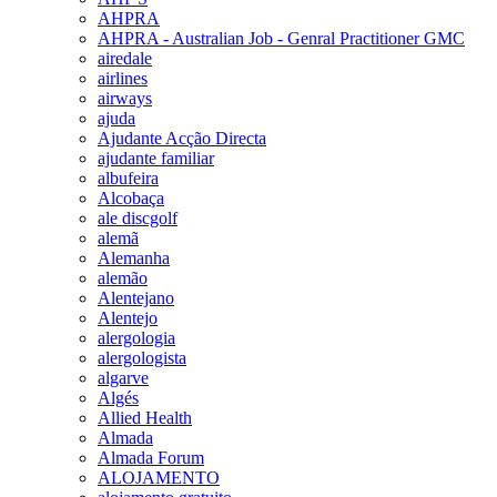
AHPRA
AHPRA - Australian Job - Genral Practitioner GMC
airedale
airlines
airways
ajuda
Ajudante Acção Directa
ajudante familiar
albufeira
Alcobaça
ale discgolf
alemã
Alemanha
alemão
Alentejano
Alentejo
alergologia
alergologista
algarve
Algés
Allied Health
Almada
Almada Forum
ALOJAMENTO