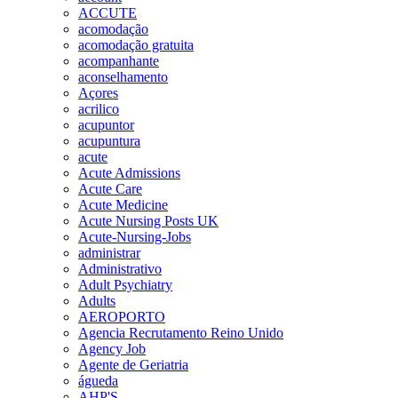
ACCUTE
acomodação
acomodação gratuita
acompanhante
aconselhamento
Açores
acrilico
acupuntor
acupuntura
acute
Acute Admissions
Acute Care
Acute Medicine
Acute Nursing Posts UK
Acute-Nursing-Jobs
administrar
Administrativo
Adult Psychiatry
Adults
AEROPORTO
Agencia Recrutamento Reino Unido
Agency Job
Agente de Geriatria
águeda
AHP'S