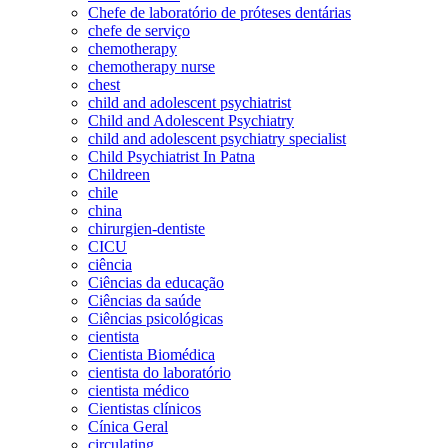
Chefe de laboratório de próteses dentárias
chefe de serviço
chemotherapy
chemotherapy nurse
chest
child and adolescent psychiatrist
Child and Adolescent Psychiatry
child and adolescent psychiatry specialist
Child Psychiatrist In Patna
Childreen
chile
china
chirurgien-dentiste
CICU
ciência
Ciências da educação
Ciências da saúde
Ciências psicológicas
cientista
Cientista Biomédica
cientista do laboratório
cientista médico
Cientistas clínicos
Cínica Geral
circulating