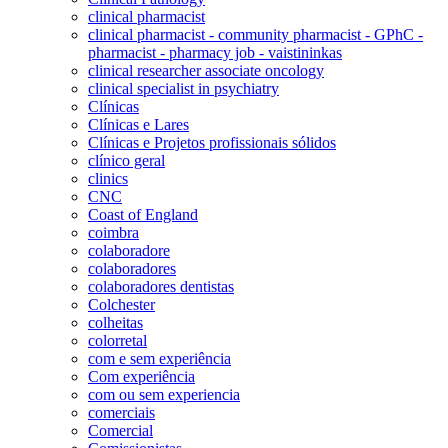
clinical pharmacist
clinical pharmacist - community pharmacist - GPhC -
pharmacist - pharmacy job - vaistininkas
clinical researcher associate oncology
clinical specialist in psychiatry
Clínicas
Clínicas e Lares
Clínicas e Projetos profissionais sólidos
clínico geral
clinics
CNC
Coast of England
coimbra
colaboradore
colaboradores
colaboradores dentistas
Colchester
colheitas
colorretal
com e sem experiência
Com experiência
com ou sem experiencia
comerciais
Comercial