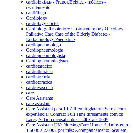
cardiologistas - França/Bélgica - médicos -
recrutamento
cardiólogo
Cardiology
cardiology doctor
Cardiology Respiratory Gastroenterology Oncology
Palliative Care Care of the Elderly Diabetes /
Endocrinology Paediatrics
cardiopneumologa
Cardiopneumologia
cardiopneumologista
Cardiopneumologistas
cardiotaracico
cardiothoracic
cardiotorácia
cardiotoracica
cardiovascular
care
Care Asistants
care assistant
Care Assistant para 1 LAR em Inglaterra; Sem e com
experiência; Contrato Full Time diretamente com os
Lares; Salário mensal entre 1.500£ a 2.000£
Care Assistant UK; Nursing/Care Home; Salários entre
1.500£ a 2.000£ por mês; Acompanhamento local em