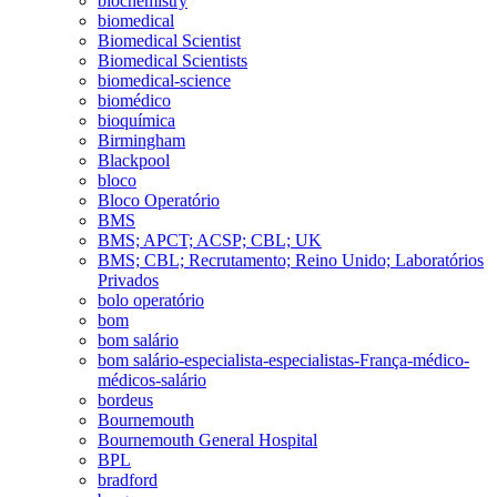
biochemistry
biomedical
Biomedical Scientist
Biomedical Scientists
biomedical-science
biomédico
bioquímica
Birmingham
Blackpool
bloco
Bloco Operatório
BMS
BMS; APCT; ACSP; CBL; UK
BMS; CBL; Recrutamento; Reino Unido; Laboratórios
Privados
bolo operatório
bom
bom salário
bom salário-especialista-especialistas-França-médico-
médicos-salário
bordeus
Bournemouth
Bournemouth General Hospital
BPL
bradford