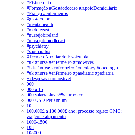
#Fisiotereuta
#Formação #Gestãodecaso #ApoioDomiciliário
#França #enfermeiros
#gp #doctor
#mentalhealth
#middleeast
#nursejobireland
#nursejobmiddleeast
#psychiatry
#saudiarabia
#Tecnico Auxiliar de Fisoterapia
#uk #nurse #enfermeiro #midwives
#UK #nurse #enfermeiro #oncology #oncologia
#uk #nurse #enfermeiro #paediatric #pediatria
+ despesas combustivel
000
000 a 15
000 salary plus 35% turnover
000 USD Per annum
10
100.000£ a 180.000£ ano; processo registo GMC;
viagem e alojamento
1000-1500
108
108000