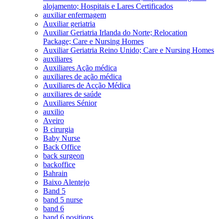
alojamento; Hospitais e Lares Certificados
auxiliar enfermagem
Auxiliar geriatria
Auxiliar Geriatria Irlanda do Norte; Relocation
Package; Care e Nursing Homes
Auxiliar Geriatria Reino Unido; Care e Nursing Homes
auxiliares
Auxiliares Ação médica
auxiliares de ação médica
Auxiliares de Acção Médica
auxiliares de saúde
Auxiliares Sénior
auxilio
Aveiro
B cirurgia
Baby Nurse
Back Office
back surgeon
backoffice
Bahrain
Baixo Alentejo
Band 5
band 5 nurse
band 6
band 6 positions