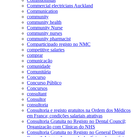
Comissionistas
Commercial electricians Auckland
Communication
community
community health
Community Nurse
community nurses
community pharmacist
Comparticipado registo no NMC
competitive salaries
comprar
comunicação
comunidade
Comunitária
Concurso
Concurso Público
Concursos
consultant
Consultor
consultoria
Consultoria e registo gratuitos na Ordem dos Médicos
em França; condições salariais atrativas
Consultoria Gratuita no Registo no Dental Council;
Organização com Clínicas do NHS
Consultoria Gratuita no Registo no General Dental