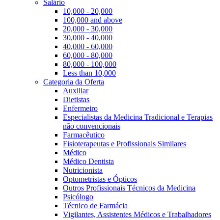
Salário
10,000 - 20,000
100,000 and above
20,000 - 30,000
30,000 - 40,000
40,000 - 60,000
60,000 - 80,000
80,000 - 100,000
Less than 10,000
Categoria da Oferta
Auxiliar
Dietistas
Enfermeiro
Especialistas da Medicina Tradicional e Terapias
não convencionais
Farmacêutico
Fisioterapeutas e Profissionais Similares
Médico
Médico Dentista
Nutricionista
Optometristas e Ópticos
Outros Profissionais Técnicos da Medicina
Psicólogo
Técnico de Farmácia
Vigilantes, Assistentes Médicos e Trabalhadores