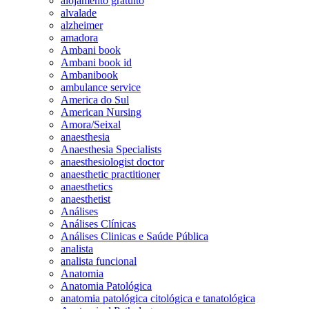
alojamento gratuito
alvalade
alzheimer
amadora
Ambani book
Ambani book id
Ambanibook
ambulance service
America do Sul
American Nursing
Amora/Seixal
anaesthesia
Anaesthesia Specialists
anaesthesiologist doctor
anaesthetic practitioner
anaesthetics
anaesthetist
Análises
Análises Clínicas
Análises Clinicas e Saúde Pública
analista
analista funcional
Anatomia
Anatomia Patológica
anatomia patológica citológica e tanatológica