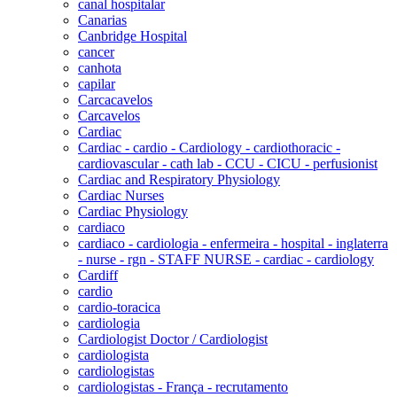
canal hospitalar
Canarias
Canbridge Hospital
cancer
canhota
capilar
Carcacavelos
Carcavelos
Cardiac
Cardiac - cardio - Cardiology - cardiothoracic -
cardiovascular - cath lab - CCU - CICU - perfusionist
Cardiac and Respiratory Physiology
Cardiac Nurses
Cardiac Physiology
cardiaco
cardiaco - cardiologia - enfermeira - hospital - inglaterra
- nurse - rgn - STAFF NURSE - cardiac - cardiology
Cardiff
cardio
cardio-toracica
cardiologia
Cardiologist Doctor / Cardiologist
cardiologista
cardiologistas
cardiologistas - França - recrutamento