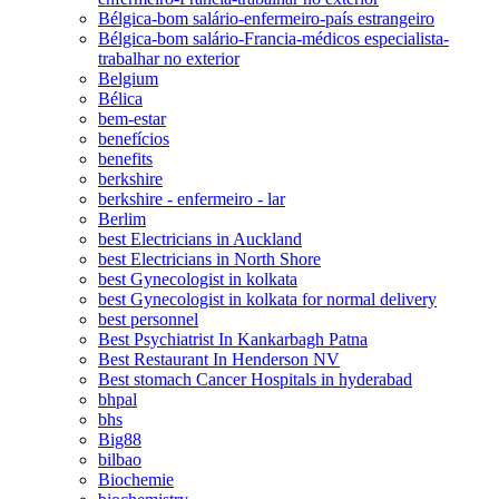
Bélgica-bom salário-enfermeiro-país estrangeiro
Bélgica-bom salário-Francia-médicos especialista-
trabalhar no exterior
Belgium
Bélica
bem-estar
benefícios
benefits
berkshire
berkshire - enfermeiro - lar
Berlim
best Electricians in Auckland
best Electricians in North Shore
best Gynecologist in kolkata
best Gynecologist in kolkata for normal delivery
best personnel
Best Psychiatrist In Kankarbagh Patna
Best Restaurant In Henderson NV
Best stomach Cancer Hospitals in hyderabad
bhpal
bhs
Big88
bilbao
Biochemie