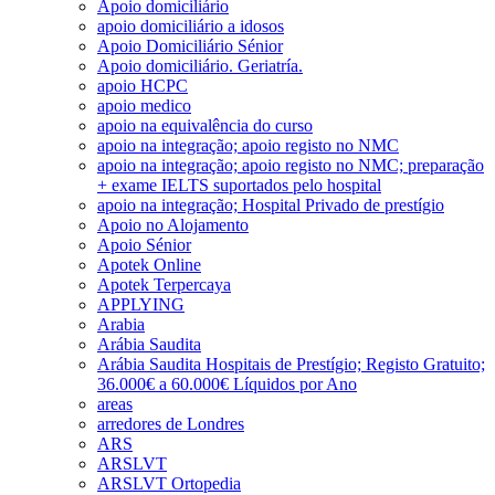
Apoio domiciliário
apoio domiciliário a idosos
Apoio Domiciliário Sénior
Apoio domiciliário. Geriatría.
apoio HCPC
apoio medico
apoio na equivalência do curso
apoio na integração; apoio registo no NMC
apoio na integração; apoio registo no NMC; preparação
+ exame IELTS suportados pelo hospital
apoio na integração; Hospital Privado de prestígio
Apoio no Alojamento
Apoio Sénior
Apotek Online
Apotek Terpercaya
APPLYING
Arabia
Arábia Saudita
Arábia Saudita Hospitais de Prestígio; Registo Gratuito;
36.000€ a 60.000€ Líquidos por Ano
areas
arredores de Londres
ARS
ARSLVT
ARSLVT Ortopedia