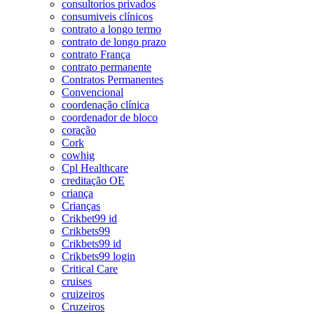
consultorios privados
consumiveis clínicos
contrato a longo termo
contrato de longo prazo
contrato França
contrato permanente
Contratos Permanentes
Convencional
coordenação clínica
coordenador de bloco
coração
Cork
cowhig
Cpl Healthcare
creditação OE
criança
Crianças
Crikbet99 id
Crikbets99
Crikbets99 id
Crikbets99 login
Critical Care
cruises
cruizeiros
Cruzeiros