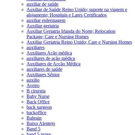
auxiliar de saúde
Auxiliar de Saúde Reino Unido; suporte na viagem e
alojamento; Hospitais e Lares Certificados
auxiliar enfermagem
Auxiliar geriatria
Auxiliar Geriatria Irlanda do Norte; Relocation
Package; Care e Nursing Homes
Auxiliar Geriatria Reino Unido; Care e Nursing Homes
auxiliares
Auxiliares Ação médica
auxiliares de ação médica
Auxiliares de Acção Médica
auxiliares de saúde
Auxiliares Sénior
auxilio
Aveiro
B cirurgia
Baby Nurse
Back Office
back surgeon
backoffice
Bahrain
Baixo Alentejo
Band 5
band 5 nurse