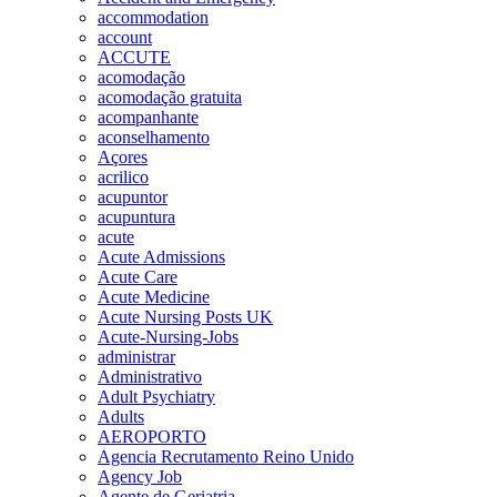
accommodation
account
ACCUTE
acomodação
acomodação gratuita
acompanhante
aconselhamento
Açores
acrilico
acupuntor
acupuntura
acute
Acute Admissions
Acute Care
Acute Medicine
Acute Nursing Posts UK
Acute-Nursing-Jobs
administrar
Administrativo
Adult Psychiatry
Adults
AEROPORTO
Agencia Recrutamento Reino Unido
Agency Job
Agente de Geriatria