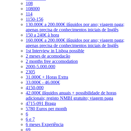
108
108000
114
1150-156
130.000€ a 200.000€ ilíquidos por ano; viagem paga;
apenas precisa de conhecimentos iniciais de Inglês
150 a 240€ à hora
160.000€ a 200.000€ ilíquidos por ano; viagem paga;
apenas precisa de conhecimentos iniciais de Inglês
1st Interview in Lisboa possible
2 meses de acomodação
2 months free accomodation
2000-5.000.000
2305
31.000€ + Horas Extra
33.000€ - 46.000€
4150-000
42.000€ ilíquidos anuais + possibilidade de horas
adicionais; registo NMBI gratuito; viagem paga
4715-091 Braga
5780 Euros per month
6
6 e 7
6 meses Experiência
69