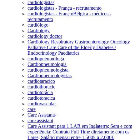
cardiologistas
cardiologistas - França - recrutamento
cardiologistas - França/Bélgica - médicos -
recrutamento
cardiólogo
Cardiology
cardiology doctor
Cardiology Respiratory Gastroenterology Oncology
Palliative Care Care of the Elderly Diabetes /
Endocrinology Paediatrics
cardiopneumologa
Cardiopneumologia
cardiopneumologista
Cardiopneumologistas
cardiotaracico
cardiothoracic
cardiotorácia
cardiotoracica
cardiovascular
care
Care Asistants
care assistant
Care Assistant para 1 LAR em Inglaterra; Sem e com
experiência; Contrato Full Time diretamente com os
Lares; Salário mensal entre 1.500£ a 2.000£