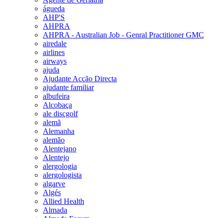
águeda
AHP'S
AHPRA
AHPRA - Australian Job - Genral Practitioner GMC
airedale
airlines
airways
ajuda
Ajudante Acção Directa
ajudante familiar
albufeira
Alcobaça
ale discgolf
alemã
Alemanha
alemão
Alentejano
Alentejo
alergologia
alergologista
algarve
Algés
Allied Health
Almada