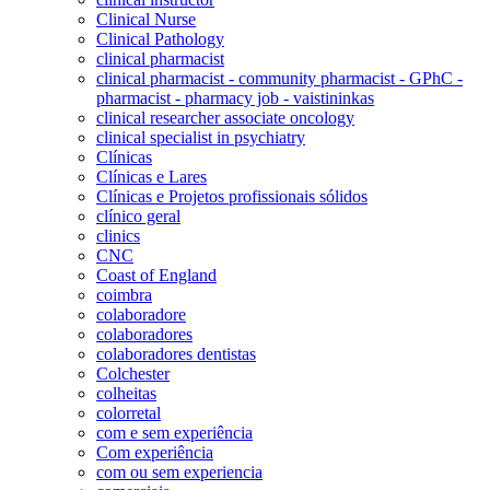
Clinical Nurse
Clinical Pathology
clinical pharmacist
clinical pharmacist - community pharmacist - GPhC -
pharmacist - pharmacy job - vaistininkas
clinical researcher associate oncology
clinical specialist in psychiatry
Clínicas
Clínicas e Lares
Clínicas e Projetos profissionais sólidos
clínico geral
clinics
CNC
Coast of England
coimbra
colaboradore
colaboradores
colaboradores dentistas
Colchester
colheitas
colorretal
com e sem experiência
Com experiência
com ou sem experiencia