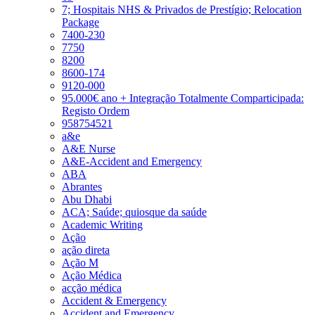
7; Hospitais NHS & Privados de Prestígio; Relocation
Package
7400-230
7750
8200
8600-174
9120-000
95.000€ ano + Integração Totalmente Comparticipada:
Registo Ordem
958754521
a&e
A&E Nurse
A&E-Accident and Emergency
ABA
Abrantes
Abu Dhabi
ACA; Saúde; quiosque da saúde
Academic Writing
Ação
ação direta
Ação M
Ação Médica
acção médica
Accident & Emergency
Accident and Emergency