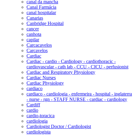
canal da mancha
Canal Farmácia
canal hospitalar
Canarias
Canbridge Hospital
cancer
canhota
capilar
Carcacavelos
Carcavelos
Cardiac
Cardiac - cardio - Cardiology - cardiothoracic -
cardiovascular - cath lab - CCU - CICU - perfusionist
Cardiac and Respiratory Physiology
Cardiac Nurses
Cardiac Physiology
cardiaco
cardiaco - cardiologia - enfermeira - hospital - inglaterra
- nurse - rgn - STAFF NURSE - cardiac - cardiology
Cardiff
cardio
cardio-toracica
cardiologia
Cardiologist Doctor / Cardiologist
cardiologista