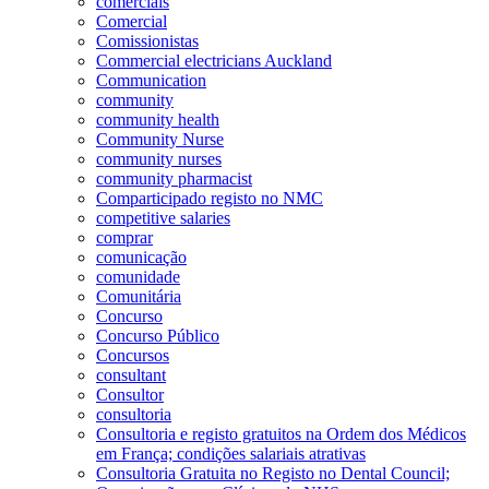
comerciais
Comercial
Comissionistas
Commercial electricians Auckland
Communication
community
community health
Community Nurse
community nurses
community pharmacist
Comparticipado registo no NMC
competitive salaries
comprar
comunicação
comunidade
Comunitária
Concurso
Concurso Público
Concursos
consultant
Consultor
consultoria
Consultoria e registo gratuitos na Ordem dos Médicos
em França; condições salariais atrativas
Consultoria Gratuita no Registo no Dental Council;