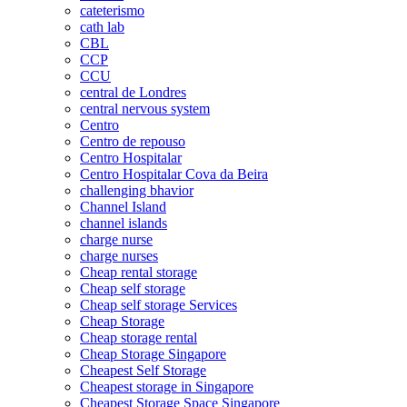
cateterismo
cath lab
CBL
CCP
CCU
central de Londres
central nervous system
Centro
Centro de repouso
Centro Hospitalar
Centro Hospitalar Cova da Beira
challenging bhavior
Channel Island
channel islands
charge nurse
charge nurses
Cheap rental storage
Cheap self storage
Cheap self storage Services
Cheap Storage
Cheap storage rental
Cheap Storage Singapore
Cheapest Self Storage
Cheapest storage in Singapore
Cheapest Storage Space Singapore