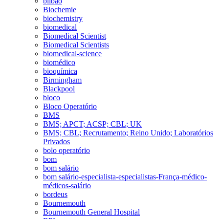
bilbao
Biochemie
biochemistry
biomedical
Biomedical Scientist
Biomedical Scientists
biomedical-science
biomédico
bioquímica
Birmingham
Blackpool
bloco
Bloco Operatório
BMS
BMS; APCT; ACSP; CBL; UK
BMS; CBL; Recrutamento; Reino Unido; Laboratórios
Privados
bolo operatório
bom
bom salário
bom salário-especialista-especialistas-França-médico-
médicos-salário
bordeus
Bournemouth
Bournemouth General Hospital