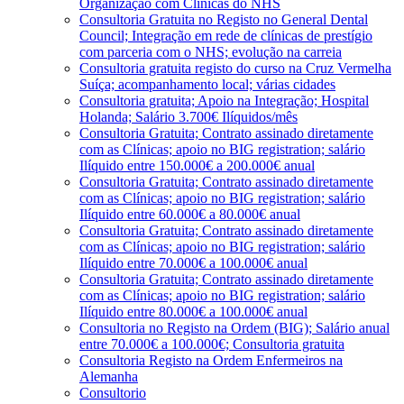
Organização com Clínicas do NHS
Consultoria Gratuita no Registo no General Dental
Council; Integração em rede de clínicas de prestígio
com parceria com o NHS; evolução na carreia
Consultoria gratuita registo do curso na Cruz Vermelha
Suíça; acompanhamento local; várias cidades
Consultoria gratuita; Apoio na Integração; Hospital
Holanda; Salário 3.700€ Ilíquidos/mês
Consultoria Gratuita; Contrato assinado diretamente
com as Clínicas; apoio no BIG registration; salário
Ilíquido entre 150.000€ a 200.000€ anual
Consultoria Gratuita; Contrato assinado diretamente
com as Clínicas; apoio no BIG registration; salário
Ilíquido entre 60.000€ a 80.000€ anual
Consultoria Gratuita; Contrato assinado diretamente
com as Clínicas; apoio no BIG registration; salário
Ilíquido entre 70.000€ a 100.000€ anual
Consultoria Gratuita; Contrato assinado diretamente
com as Clínicas; apoio no BIG registration; salário
Ilíquido entre 80.000€ a 100.000€ anual
Consultoria no Registo na Ordem (BIG); Salário anual
entre 70.000€ a 100.000€; Consultoria gratuita
Consultoria Registo na Ordem Enfermeiros na
Alemanha
Consultorio