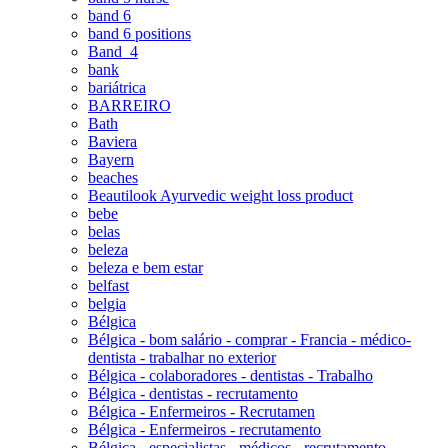
band 6
band 6 positions
Band_4
bank
bariátrica
BARREIRO
Bath
Baviera
Bayern
beaches
Beautilook Ayurvedic weight loss product
bebe
belas
beleza
beleza e bem estar
belfast
belgia
Bélgica
Bélgica - bom salário - comprar - Francia - médico-
dentista - trabalhar no exterior
Bélgica - colaboradores - dentistas - Trabalho
Bélgica - dentistas - recrutamento
Bélgica - Enfermeiros - Recrutamen
Bélgica - Enfermeiros - recrutamento
Bélgica - especialistas - médicos - recrutamento