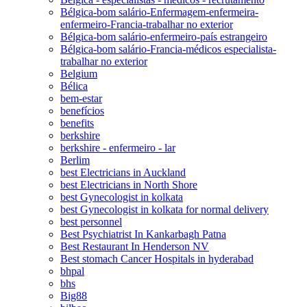
Bélgica-bom salário-Enfermagem-enfermeira-
enfermeiro-Francia-trabalhar no exterior
Bélgica-bom salário-enfermeiro-país estrangeiro
Bélgica-bom salário-Francia-médicos especialista-
trabalhar no exterior
Belgium
Bélica
bem-estar
benefícios
benefits
berkshire
berkshire - enfermeiro - lar
Berlim
best Electricians in Auckland
best Electricians in North Shore
best Gynecologist in kolkata
best Gynecologist in kolkata for normal delivery
best personnel
Best Psychiatrist In Kankarbagh Patna
Best Restaurant In Henderson NV
Best stomach Cancer Hospitals in hyderabad
bhpal
bhs
Big88