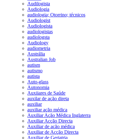
Audilogista
Audiologia
audiologia; Otorrino; técnicos
Audiologist
Audiologista
audiologistas
audiologsta
Audiology
audiometria
Austrália
Australian Job
autism
autismo
autista
Auto-glass
Autonomia
Auxiiares de Saúde
auxilar de ação direta
auxiliar
auxiliar ação médica
Auxiliar Ação Médica Inglaterra
Auxiliar Acção Directa
Auxiliar de ação médica
Auxiliar de Acção Directa
Auxiliar de Geriatria