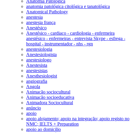
Anatomia Patológica
anatomia patológica citológica e tanatológica
Anatomical Pathology
anestesia
anestesia frança
Anestésico
Anestésico - cardiaco - cardiologia - enfermeira
anestésico - enfermeiras - entrevista Skype - esfrega -
hospital - instrumentador - nhs - rgn
anestesiologia
Anestesiologista
anestesiologo
Anestesista
anestesistas
Anesthesiologist
angiografia
Angola
Animação sociocultural
Animação socioeducativa
Animadora Sociocultural
anúncio
apoio
apoio alojamento; apoio na integração; apoio registo no
NMC; IELTS + Preparation
apoio ao domicilio