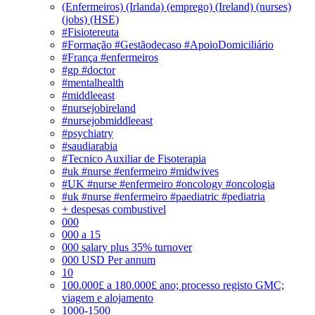
(Enfermeiros) (Irlanda) (emprego) (Ireland) (nurses)
(jobs) (HSE)
#Fisiotereuta
#Formação #Gestãodecaso #ApoioDomiciliário
#França #enfermeiros
#gp #doctor
#mentalhealth
#middleeast
#nursejobireland
#nursejobmiddleeast
#psychiatry
#saudiarabia
#Tecnico Auxiliar de Fisoterapia
#uk #nurse #enfermeiro #midwives
#UK #nurse #enfermeiro #oncology #oncologia
#uk #nurse #enfermeiro #paediatric #pediatria
+ despesas combustivel
000
000 a 15
000 salary plus 35% turnover
000 USD Per annum
10
100.000£ a 180.000£ ano; processo registo GMC;
viagem e alojamento
1000-1500