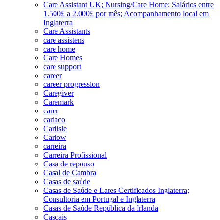
Care Assistant UK; Nursing/Care Home; Salários entre
1.500£ a 2.000£ por mês; Acompanhamento local em
Inglaterra
Care Assistants
care assistens
care home
Care Homes
care support
career
career progression
Caregiver
Caremark
carer
cariaco
Carlisle
Carlow
carreira
Carreira Profissional
Casa de repouso
Casal de Cambra
Casas de saúde
Casas de Saúde e Lares Certificados Inglaterra;
Consultoria em Portugal e Inglaterra
Casas de Saúde República da Irlanda
Cascais