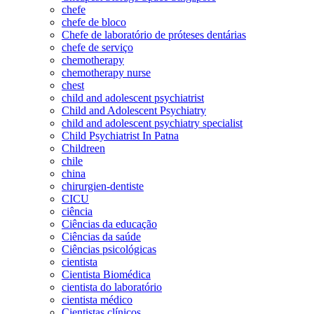
chefe
chefe de bloco
Chefe de laboratório de próteses dentárias
chefe de serviço
chemotherapy
chemotherapy nurse
chest
child and adolescent psychiatrist
Child and Adolescent Psychiatry
child and adolescent psychiatry specialist
Child Psychiatrist In Patna
Childreen
chile
china
chirurgien-dentiste
CICU
ciência
Ciências da educação
Ciências da saúde
Ciências psicológicas
cientista
Cientista Biomédica
cientista do laboratório
cientista médico
Cientistas clínicos