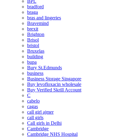
BPL
bradford
braga
bras and lingeries
Bravemind
brexit
Brighton
Brisol
bristol
Bruxelas
building
bupa
Bury St.Edmunds
business
Business Storage Singapore
Buy levofloxacin wholesale
Buy Verified Skrill Account
C
cabelo
cagas
call girl ajmer
call girls
Call girls in Delhi
Cambridge
Cambridge NHS Hospital