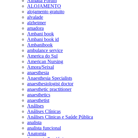
Almada Forum
ALOJAMENTO
alojamento gratuito
alvalade
alzheimer
amadora
Ambani book
Ambani book id
Ambanibook
ambulance service
America do Sul
American Nursing
Amora/Seixal
anaesthesia
Anaesthesia Specialists
anaesthesiologist doctor
anaesthetic practitioner
anaesthetics
anaesthetist
Análises
Análises Clínicas
Análises Clinicas e Saúde Pública
analista
analista funcional
Anatomia