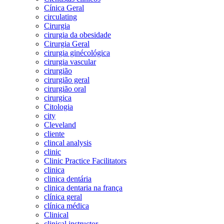
Cínica Geral
circulating
Cirurgia
cirurgia da obesidade
Cirurgia Geral
cirurgia ginécológica
cirurgia vascular
cirurgião
cirurgião geral
cirurgião oral
cirurgica
Citologia
city
Cleveland
cliente
clincal analysis
clinic
Clinic Practice Facilitators
clinica
clinica dentária
clinica dentaria na frança
clínica geral
clínica médica
Clinical
clinical instructor