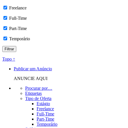
Freelance
Full-Time
Part-Time
Temporário
Topo ↑
Publicar um Anúncio
ANUNCIE AQUI
Procurar por…
Etiquetas
Tipo de Oferta
Estágio
Freelance
Full-Time
Part-Time
Temporário