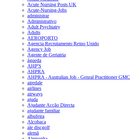
Acute Nursing Posts UK
Acute-Nursing-Jobs
administrar
Administrativo
Adult Psychiatry
Adults
AEROPORTO
Agencia Recrutamento Reino Unido
Agency Job
Agente de Geriatria
águeda
AHP'S
AHPRA
AHPRA - Australian Job - Genral Practitioner GMC
airedale
airlines
airways
ajuda
Ajudante Acção Directa
ajudante familiar
albufeira
Alcobaça
ale discgolf
alemã
Alemanha