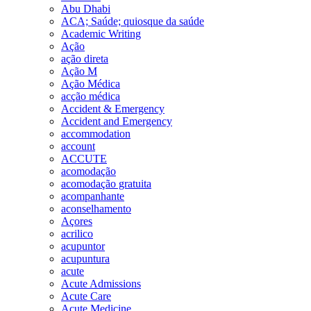
Abu Dhabi
ACA; Saúde; quiosque da saúde
Academic Writing
Ação
ação direta
Ação M
Ação Médica
acção médica
Accident & Emergency
Accident and Emergency
accommodation
account
ACCUTE
acomodação
acomodação gratuita
acompanhante
aconselhamento
Açores
acrilico
acupuntor
acupuntura
acute
Acute Admissions
Acute Care
Acute Medicine