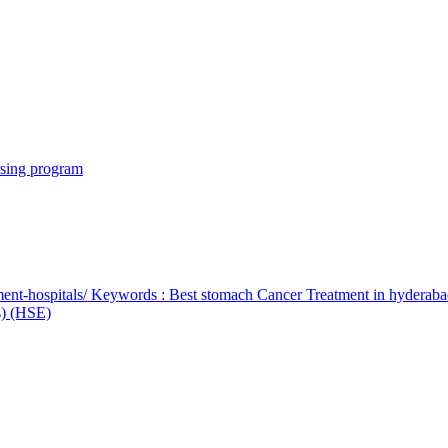
rsing program
ent-hospitals/ Keywords : Best stomach Cancer Treatment in hyderab
bs) (HSE)