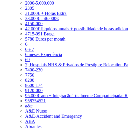
2000-5.000.000
2305
31.000€ + Horas Extra
33.000€ - 46.000€
4150-000
42.000€ ilíquidos anuais + possibilidade de horas adicio
4715-091 Braga
5780 Euros per month
6
6 e 7
6 meses Experiência
69
7; Hospitais NHS & Privados de Prestígio; Relocation P
7400-230
7750
8200
8600-174
9120-000
95.000€ ano + Integração Totalmente Comparticipada: 
958754521
a&e
A&E Nurse
A&E-Accident and Emergency
ABA
Abrantes