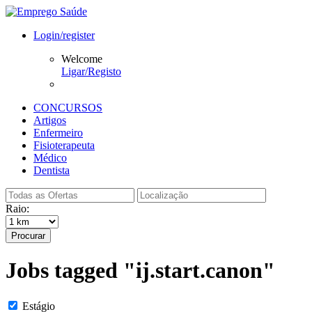
Login/register
Welcome
Ligar/Registo
CONCURSOS
Artigos
Enfermeiro
Fisioterapeuta
Médico
Dentista
Raio:
Procurar
Jobs tagged "ij.start.canon"
Estágio