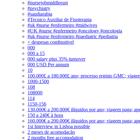
#nursejobmiddleeast
#psychiatry
#saudiarabia
#Tecnico Auxiliar de Fisoterapia
#uk #nurse #enfermeiro #midwives
#UK #nurse #enfermeiro #oncology #oncologia
#uk #nurse #enfermeiro #paediatric #pediatria
+ despesas combustivel
000
000 a 15
000 salary plus 35% turnover
000 USD Per annum
10
100.000£ a 180.000£ ano; processo registo GMC; viage
1000-1500
108
108000
114
1150-156
130.000€ a 200.000€ ilíquidos por ano; viagem paga; ape
150 a 240€ à hora
160.000€ a 200.000€ ilíquidos por ano; viagem paga; ape
1st Interview in Lisboa possible
2 meses de acomodação
2 months free accomodation