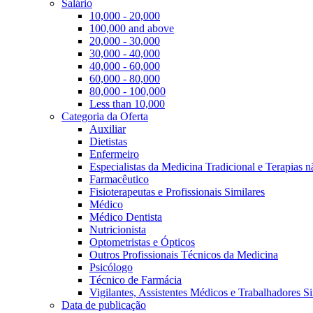
Salário
10,000 - 20,000
100,000 and above
20,000 - 30,000
30,000 - 40,000
40,000 - 60,000
60,000 - 80,000
80,000 - 100,000
Less than 10,000
Categoria da Oferta
Auxiliar
Dietistas
Enfermeiro
Especialistas da Medicina Tradicional e Terapias 
Farmacêutico
Fisioterapeutas e Profissionais Similares
Médico
Médico Dentista
Nutricionista
Optometristas e Ópticos
Outros Profissionais Técnicos da Medicina
Psicólogo
Técnico de Farmácia
Vigilantes, Assistentes Médicos e Trabalhadores Si
Data de publicação