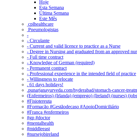
Hoje
Esta Semana
Última Semana
Este Mês
‎ cplhealthcare‬
Pneumologistas
-
- Circulante
- Current and valid licence to practice as a Nurse
- Degree in Nursing and graduated from an approved nu
- Full time contract
- Knowledge of German (required)
- Permanent contract
- Professional experience in the intended field of practice
- Willingness to relocate
. 61 days holidays!
.punarjanayurveda.com/hyderabad/stomach-cancer-treatm
(Enfermeiros) (Irlanda) (emprego) (Ireland) (nurses) (jo
#Fisiotereuta
#Formação #Gestãodecaso #ApoioDomiciliário
#França #enfermeiros
#gp #doctor
#mentalhealth
#middleeast
#nursejobireland