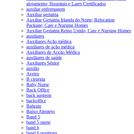
alojamento; Hospitais e Lares Certificados
auxiliar enfermagem
Auxiliar geriatria
Auxiliar Geriatria Irlanda do Norte; Relocation
Package; Care e Nursing Homes
Auxiliar Geriatria Reino Unido; Care e Nursing Homes
auxiliares
Auxiliares Ação médica
auxiliares de ação médica
Auxiliares de Acção Médica
auxiliares de saúde
Auxiliares Sénior
auxilio
Aveiro
B cirurgia
Baby Nurse
Back Office
back surgeon
backoffice
Bahrain
Baixo Alentejo
Band 5
band 5 nurse
band 6
band 6 positions