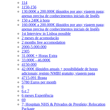
114
1150-156
130.000€ a 200.000€ ilíquidos por ano; viagem paga;
apenas precisa de conhecimentos iniciais de Inglês
150 a 240€ à hora
160.000€ a 200.000€ ilíquidos por ano; viagem paga;
apenas precisa de conhecimentos iniciais de Inglês
1st Interview in Lisboa possible
2 meses de acomodação
2 months free accomodation
2000-5.000.000
2305
31.000€ + Horas Extra
33.000€ - 46.000€
4150-000
42.000€ ilíquidos anuais + possibilidade de horas
adicionais; registo NMBI gratuito; viagem paga
4715-091 Braga
5780 Euros per month
6
6 e 7
6 meses Experiência
69
7; Hospitais NHS & Privados de Prestígio; Relocation
Package