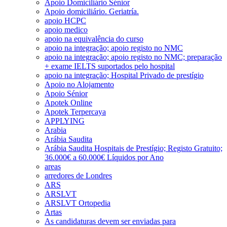
Apoio Domiciliário Sénior
Apoio domiciliário. Geriatría.
apoio HCPC
apoio medico
apoio na equivalência do curso
apoio na integração; apoio registo no NMC
apoio na integração; apoio registo no NMC; preparação
+ exame IELTS suportados pelo hospital
apoio na integração; Hospital Privado de prestígio
Apoio no Alojamento
Apoio Sénior
Apotek Online
Apotek Terpercaya
APPLYING
Arabia
Arábia Saudita
Arábia Saudita Hospitais de Prestígio; Registo Gratuito;
36.000€ a 60.000€ Líquidos por Ano
areas
arredores de Londres
ARS
ARSLVT
ARSLVT Ortopedia
Artas
As candidaturas devem ser enviadas para