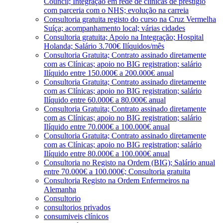
Council; Integração em rede de clínicas de prestígio
com parceria com o NHS; evolução na carreia
Consultoria gratuita registo do curso na Cruz Vermelha
Suíça; acompanhamento local; várias cidades
Consultoria gratuita; Apoio na Integração; Hospital
Holanda; Salário 3.700€ Ilíquidos/mês
Consultoria Gratuita; Contrato assinado diretamente
com as Clínicas; apoio no BIG registration; salário
Ilíquido entre 150.000€ a 200.000€ anual
Consultoria Gratuita; Contrato assinado diretamente
com as Clínicas; apoio no BIG registration; salário
Ilíquido entre 60.000€ a 80.000€ anual
Consultoria Gratuita; Contrato assinado diretamente
com as Clínicas; apoio no BIG registration; salário
Ilíquido entre 70.000€ a 100.000€ anual
Consultoria Gratuita; Contrato assinado diretamente
com as Clínicas; apoio no BIG registration; salário
Ilíquido entre 80.000€ a 100.000€ anual
Consultoria no Registo na Ordem (BIG); Salário anual
entre 70.000€ a 100.000€; Consultoria gratuita
Consultoria Registo na Ordem Enfermeiros na
Alemanha
Consultorio
consultorios privados
consumiveis clínicos