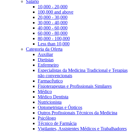
Salário
10,000 - 20,000
100,000 and above
20,000 - 30,000
30,000 - 40,000
40,000 - 60,000
60,000 - 80,000
80,000 - 100,000
Less than 10,000
Categoria da Oferta
Auxiliar
Dietistas
Enfermeiro
Especialistas da Medicina Tradicional e Terapias
não convencionais
Farmacêutico
Fisioterapeutas e Profissionais Similares
Médico
Médico Dentista
Nutricionista
Optometristas e Ópticos
Outros Profissionais Técnicos da Medicina
Psicólogo
Técnico de Farmácia
Vigilantes, Assistentes Médicos e Trabalhadores