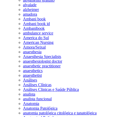
alojamento gratuito
alvalade
alzheimer
amadora
Ambani book
Ambani book id
Ambanibook
ambulance service
America do Sul
American Nursing
Amora/Seixal
anaesthesia
Anaesthesia Specialists
anaesthesiologist doctor
anaesthetic practitioner
anaesthetics
anaesthetist
Análises
Análises Clínicas
Análises Clinicas e Saúde Pública
analista
analista funcional
Anatomia
Anatomia Patológica
anatomia patológica citológica e tanatológica