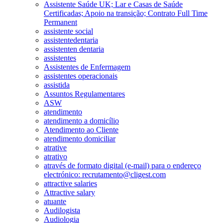
Assistente Saúde UK; Lar e Casas de Saúde
Certificadas; Apoio na transição; Contrato Full Time
Permanent
assistente social
assistentedentaria
assistenten dentaria
assistentes
Assistentes de Enfermagem
assistentes operacionais
assistida
Assuntos Regulamentares
ASW
atendimento
atendimento a domicílio
Atendimento ao Cliente
atendimento domiciliar
atrative
atrativo
através de formato digital (e-mail) para o endereço
electrónico: recrutamento@cligest.com
attractive salaries
Attractive salary
atuante
Audilogista
Audiologia