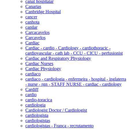
canal hospitalar
Canarias
Canbridge Hospital
cancer
canhota
capilar
Carcacavelos
Carcavelos
Cardiac
Cardiac - cardio - Cardiology - cardiothoracic -
cardiovascular - cath lab - CCU - CICU - perfusionist
Cardiac and Respiratory Physiology
Cardiac Nurses
Cardiac Physiology
cardiaco
cardiaco - cardiologia - enfermeira - hospital - inglaterra
- nurse - rgn - STAFF NURSE - cardiac - cardiology
Cardiff
cardio
cardio-toracica
cardiologia
Cardiologist Doctor / Cardiologist
cardiologista
cardiologistas
cardiologistas - França - recrutamento