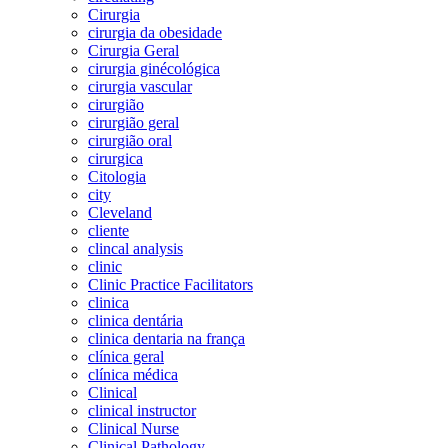
Cirurgia
cirurgia da obesidade
Cirurgia Geral
cirurgia ginécológica
cirurgia vascular
cirurgião
cirurgião geral
cirurgião oral
cirurgica
Citologia
city
Cleveland
cliente
clincal analysis
clinic
Clinic Practice Facilitators
clinica
clinica dentária
clinica dentaria na frança
clínica geral
clínica médica
Clinical
clinical instructor
Clinical Nurse
Clinical Pathology