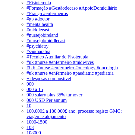
#Fisiotereuta
#Formação #Gestãodecaso #ApoioDomiciliário
#França #enfermeiros
#gp #doctor
#mentalhealth
#middleeast
#nursejobireland
#nursejobmiddleeast
#psychiatry
#saudiarabia
#Tecnico Auxiliar de Fisoterapia
#uk #nurse #enfermeiro #midwives
#UK #nurse #enfermeiro #oncology #oncologia
#uk #nurse #enfermeiro #paediatric #pediatria
+ despesas combustivel
000
000 a 15
000 salary plus 35% turnover
000 USD Per annum
10
100.000£ a 180.000£ ano; processo registo GMC;
viagem e alojamento
1000-1500
108
108000