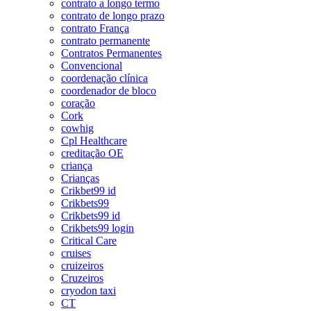
contrato a longo termo
contrato de longo prazo
contrato França
contrato permanente
Contratos Permanentes
Convencional
coordenação clínica
coordenador de bloco
coração
Cork
cowhig
Cpl Healthcare
creditação OE
criança
Crianças
Crikbet99 id
Crikbets99
Crikbets99 id
Crikbets99 login
Critical Care
cruises
cruizeiros
Cruzeiros
cryodon taxi
CT