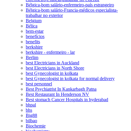
Bélgica-bom salário-enfermeiro-país estrangeiro
Bélgica-bom salário-Francia-médicos especialista-
trabalhar no exterior
Belgium
Bélica
bem-estar
benefícios
benefits
berkshire
berkshire - enfermeiro - lar
Berlim
best Electricians in Auckland
best Electricians in North Shore
best Gynecologist in kolkata
best Gynecologist in kolkata for normal delivery
best personnel
Best Psychiatrist In Kankarbagh Patna
Best Restaurant In Henderson NV
Best stomach Cancer Hospitals in hyderabad
bhpal
bhs
Big88
bilbao
Biochemie