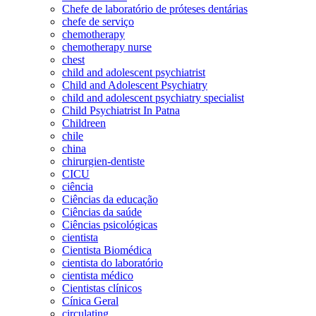
Chefe de laboratório de próteses dentárias
chefe de serviço
chemotherapy
chemotherapy nurse
chest
child and adolescent psychiatrist
Child and Adolescent Psychiatry
child and adolescent psychiatry specialist
Child Psychiatrist In Patna
Childreen
chile
china
chirurgien-dentiste
CICU
ciência
Ciências da educação
Ciências da saúde
Ciências psicológicas
cientista
Cientista Biomédica
cientista do laboratório
cientista médico
Cientistas clínicos
Cínica Geral
circulating