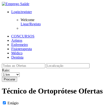
Login/register
Welcome
Ligar/Registo
CONCURSOS
Artigos
Enfermeiro
Fisioterapeuta
Médico
Dentista
Raio:
Procurar
Técnico de Ortoprótese Ofertas
Estágio