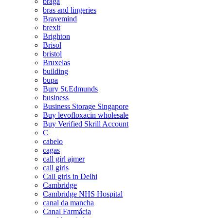
braga
bras and lingeries
Bravemind
brexit
Brighton
Brisol
bristol
Bruxelas
building
bupa
Bury St.Edmunds
business
Business Storage Singapore
Buy levofloxacin wholesale
Buy Verified Skrill Account
C
cabelo
cagas
call girl ajmer
call girls
Call girls in Delhi
Cambridge
Cambridge NHS Hospital
canal da mancha
Canal Farmácia