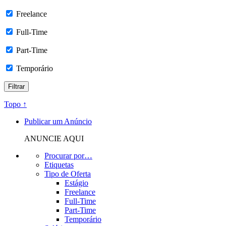
Freelance
Full-Time
Part-Time
Temporário
Topo ↑
Publicar um Anúncio
ANUNCIE AQUI
Procurar por…
Etiquetas
Tipo de Oferta
Estágio
Freelance
Full-Time
Part-Time
Temporário