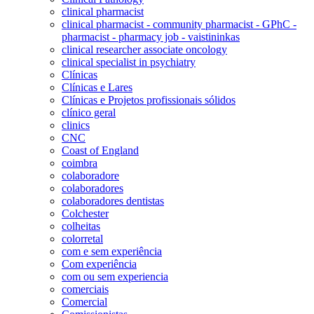
clinical pharmacist
clinical pharmacist - community pharmacist - GPhC -
pharmacist - pharmacy job - vaistininkas
clinical researcher associate oncology
clinical specialist in psychiatry
Clínicas
Clínicas e Lares
Clínicas e Projetos profissionais sólidos
clínico geral
clinics
CNC
Coast of England
coimbra
colaboradore
colaboradores
colaboradores dentistas
Colchester
colheitas
colorretal
com e sem experiência
Com experiência
com ou sem experiencia
comerciais
Comercial