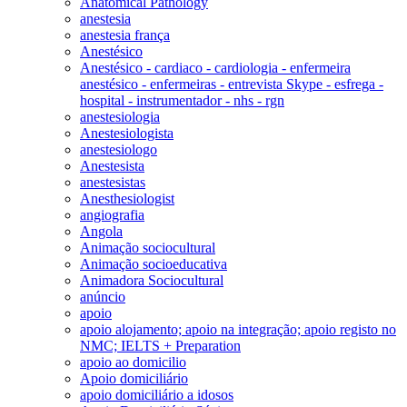
Anatomical Pathology
anestesia
anestesia frança
Anestésico
Anestésico - cardiaco - cardiologia - enfermeira
anestésico - enfermeiras - entrevista Skype - esfrega -
hospital - instrumentador - nhs - rgn
anestesiologia
Anestesiologista
anestesiologo
Anestesista
anestesistas
Anesthesiologist
angiografia
Angola
Animação sociocultural
Animação socioeducativa
Animadora Sociocultural
anúncio
apoio
apoio alojamento; apoio na integração; apoio registo no
NMC; IELTS + Preparation
apoio ao domicilio
Apoio domiciliário
apoio domiciliário a idosos