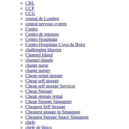
CBL
CCP
CCU
central de Londres
central nervous system
Centro
Centro de repouso
Centro Hospitalar
Centro Hospitalar Cova da Beira
challenging bhavior
Channel Island
channel islands
charge nurse
charge nurses
Cheap rental storage
Cheap self storage
Cheap self storage Services
Cheap Storage
Cheap storage rental
Cheap Storage Singapore
Cheapest Self Storage
Cheapest storage in Singapore
Cheapest Storage Space Singapore
chefe
chefe de bloco