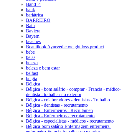
Band_4
bank
bariátrica
BARREIRO
Bath
Baviera
Bayern
beaches
Beautilook Ayurvedic weight loss product
bebe
belas
beleza
beleza e bem estar
belfast
belgia
Bélgica
Bélgica - bom salário - comprar - Francia - médico-
dentista - trabalhar no exterior
Bélgica - colaboradores - dentistas - Trabalho
Bélgica - dentistas - recrutamento
Bélgica - Enfermeiros - Recrutamen
Bélgica - Enfermeiros - recrutamento
Bélgica - especialistas - médicos - recrutamento
Bélgica-bom salário-Enfermagem-enfermeira-
enfermeiro-Francia-trabalhar no exterior