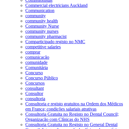
Comissionistas
Commercial electricians Auckland
Communication
community
community health
Community Nurse
community nurses
community pharmacist
Comparticipado registo no NMC
competitive salaries
comprar
comunicação
comunidade
Comunitária
Concurso
Concurso Público
Concursos
consultant
Consultor
consultoria
Consultoria e registo gratuitos na Ordem dos Médicos
em França; condições salariais atrativas
Consultoria Gratuita no Registo no Dental Council;
Organização com Clínicas do NHS
Consultoria Gratuita no Registo no General Dental