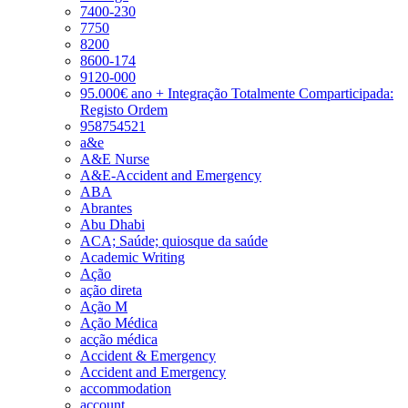
7400-230
7750
8200
8600-174
9120-000
95.000€ ano + Integração Totalmente Comparticipada:
Registo Ordem
958754521
a&e
A&E Nurse
A&E-Accident and Emergency
ABA
Abrantes
Abu Dhabi
ACA; Saúde; quiosque da saúde
Academic Writing
Ação
ação direta
Ação M
Ação Médica
acção médica
Accident & Emergency
Accident and Emergency
accommodation
account