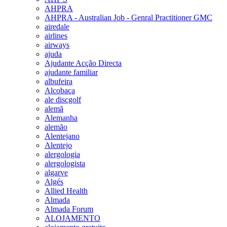
AHPRA
AHPRA - Australian Job - Genral Practitioner GMC
airedale
airlines
airways
ajuda
Ajudante Acção Directa
ajudante familiar
albufeira
Alcobaça
ale discgolf
alemã
Alemanha
alemão
Alentejano
Alentejo
alergologia
alergologista
algarve
Algés
Allied Health
Almada
Almada Forum
ALOJAMENTO