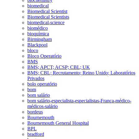
biochemistry
biomedical
Biomedical Scientist
Biomedical Scientists
biomedical-science
biomédico
bioquímica
Birmingham
Blackpool
bloco
Bloco Operatório
BMS
BMS; APCT; ACSP; CBL; UK
BMS; CBL; Recrutamento; Reino Unido; Laboratórios
Privados
bolo operatório
bom
bom salário
bom salário-especialista-especialistas-França-médico-
médicos-salário
bordeus
Bournemouth
Bournemouth General Hospital
BPL
bradford