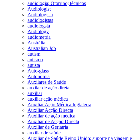
audiologia; Otorrino; técnicos
Audiologist
Audiologista
audiologistas
audiologsta
Audiology
audiometria
Austrália
Australian Job
autism
autismo
autista
Auto-glass
Autonomia
Auxiiares de Saúde
auxilar de ação direta
auxiliar
auxiliar ação médica
Auxiliar Ação Médica Inglaterra
Auxiliar Acção Directa
Auxiliar de ação médica
Auxiliar de Acção Directa
Auxiliar de Geriatria
auxiliar de saúde
Auxiliar de Saúde Reino Unido; suporte na viagem e