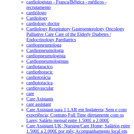
cardiologistas - França/Bélgica - médicos -
recrutamento
cardiólogo
Cardiology
cardiology doctor
Cardiology Respiratory Gastroenterology Oncology
Palliative Care Care of the Elderly Diabetes /
Endocrinology Paediatrics
cardiopneumologa
Cardiopneumologia
cardiopneumologista
Cardiopneumologistas
cardiotaracico
cardiothoracic
cardiotorácia
cardiotoracica
cardiovascular
care
Care Asistants
care assistant
Care Assistant para 1 LAR em Inglaterra; Sem e com
experiência; Contrato Full Time diretamente com os
Lares; Salário mensal entre 1.500£ a 2.000£
Care Assistant UK; Nursing/Care Home; Salários entre
1.500£ a 2.000£ por mês; Acompanhamento local em