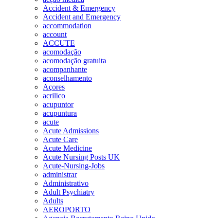
Accident & Emergency
Accident and Emergency
accommodation
account
ACCUTE
acomodação
acomodação gratuita
acompanhante
aconselhamento
Açores
acrilico
acupuntor
acupuntura
acute
Acute Admissions
Acute Care
Acute Medicine
Acute Nursing Posts UK
Acute-Nursing-Jobs
administrar
Administrativo
Adult Psychiatry
Adults
AEROPORTO