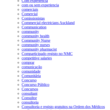
Com experiência
com ou sem experiencia
comerciais
Comercial
Comissionistas
Commercial electricians Auckland
Communication
community
community health
Community Nurse
community nurses
community pharmacist
Comparticipado registo no NMC
competitive salaries
comprar
comunicação
comunidade
Comunitária
Concurso
Concurso Público
Concursos
consultant
Consultor
consultoria
Consultoria e registo gratuitos na Ordem dos Médicos