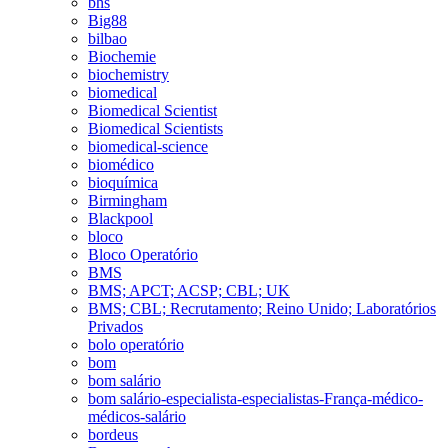
bhs
Big88
bilbao
Biochemie
biochemistry
biomedical
Biomedical Scientist
Biomedical Scientists
biomedical-science
biomédico
bioquímica
Birmingham
Blackpool
bloco
Bloco Operatório
BMS
BMS; APCT; ACSP; CBL; UK
BMS; CBL; Recrutamento; Reino Unido; Laboratórios
Privados
bolo operatório
bom
bom salário
bom salário-especialista-especialistas-França-médico-
médicos-salário
bordeus