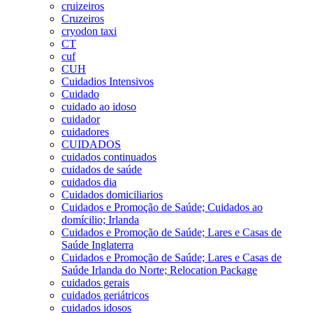
cruizeiros
Cruzeiros
cryodon taxi
CT
cuf
CUH
Cuidadios Intensivos
Cuidado
cuidado ao idoso
cuidador
cuidadores
CUIDADOS
cuidados continuados
cuidados de saúde
cuidados dia
Cuidados domiciliarios
Cuidados e Promoção de Saúde; Cuidados ao
domícilio; Irlanda
Cuidados e Promoção de Saúde; Lares e Casas de
Saúde Inglaterra
Cuidados e Promoção de Saúde; Lares e Casas de
Saúde Irlanda do Norte; Relocation Package
cuidados gerais
cuidados geriátricos
cuidados idosos