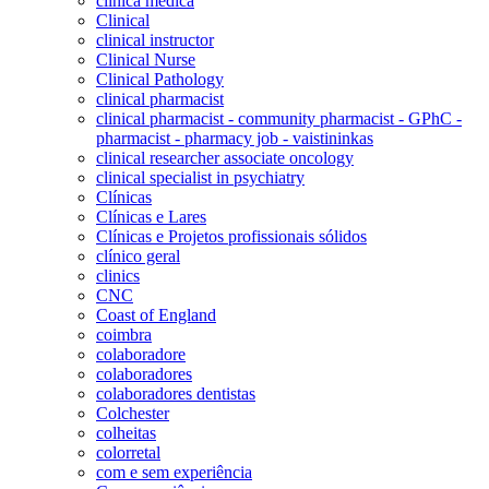
clínica médica
Clinical
clinical instructor
Clinical Nurse
Clinical Pathology
clinical pharmacist
clinical pharmacist - community pharmacist - GPhC -
pharmacist - pharmacy job - vaistininkas
clinical researcher associate oncology
clinical specialist in psychiatry
Clínicas
Clínicas e Lares
Clínicas e Projetos profissionais sólidos
clínico geral
clinics
CNC
Coast of England
coimbra
colaboradore
colaboradores
colaboradores dentistas
Colchester
colheitas
colorretal
com e sem experiência