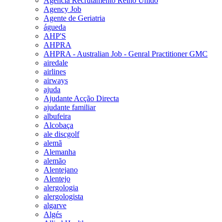
Agencia Recrutamento Reino Unido
Agency Job
Agente de Geriatria
águeda
AHP'S
AHPRA
AHPRA - Australian Job - Genral Practitioner GMC
airedale
airlines
airways
ajuda
Ajudante Acção Directa
ajudante familiar
albufeira
Alcobaça
ale discgolf
alemã
Alemanha
alemão
Alentejano
Alentejo
alergologia
alergologista
algarve
Algés