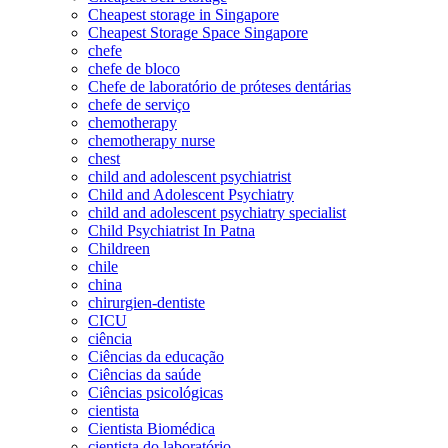
Cheapest storage in Singapore
Cheapest Storage Space Singapore
chefe
chefe de bloco
Chefe de laboratório de próteses dentárias
chefe de serviço
chemotherapy
chemotherapy nurse
chest
child and adolescent psychiatrist
Child and Adolescent Psychiatry
child and adolescent psychiatry specialist
Child Psychiatrist In Patna
Childreen
chile
china
chirurgien-dentiste
CICU
ciência
Ciências da educação
Ciências da saúde
Ciências psicológicas
cientista
Cientista Biomédica
cientista do laboratório