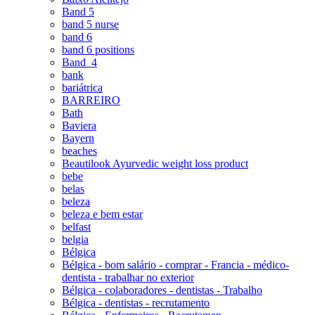
Band 5
band 5 nurse
band 6
band 6 positions
Band_4
bank
bariátrica
BARREIRO
Bath
Baviera
Bayern
beaches
Beautilook Ayurvedic weight loss product
bebe
belas
beleza
beleza e bem estar
belfast
belgia
Bélgica
Bélgica - bom salário - comprar - Francia - médico-
dentista - trabalhar no exterior
Bélgica - colaboradores - dentistas - Trabalho
Bélgica - dentistas - recrutamento