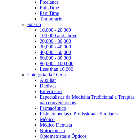
Freelance
Full-Time
Part-Time
Temporário
Salário
10,000 - 20,000
100,000 and above
20,000 - 30,000
30,000 - 40,000
40,000 - 60,000
60,000 - 80,000
80,000 - 100,000
Less than 10,000
Categoria da Oferta
Auxiliar
Dietistas
Enfermeiro
Especialistas da Medicina Tradicional e Terapias
não convencionais
Farmacêutico
Fisioterapeutas e Profissionais Similares
Médico
Médico Dentista
Nutricionista
Optometristas e Ópticos