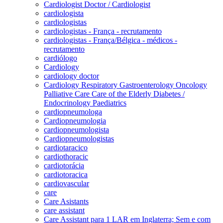
Cardiologist Doctor / Cardiologist
cardiologista
cardiologistas
cardiologistas - França - recrutamento
cardiologistas - França/Bélgica - médicos -
recrutamento
cardiólogo
Cardiology
cardiology doctor
Cardiology Respiratory Gastroenterology Oncology
Palliative Care Care of the Elderly Diabetes /
Endocrinology Paediatrics
cardiopneumologa
Cardiopneumologia
cardiopneumologista
Cardiopneumologistas
cardiotaracico
cardiothoracic
cardiotorácia
cardiotoracica
cardiovascular
care
Care Asistants
care assistant
Care Assistant para 1 LAR em Inglaterra; Sem e com