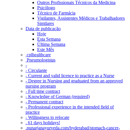
Outros Profissionais Técnicos da Medicina
Psicólogo
Técnico de Farmácia
Vigilantes, Assistentes Médicos e Trabalhadores
Similares
Data de publicação
Hoje
Esta Semana
Última Semana
Este Mês
‎ cplhealthcare‬
Pneumologistas
-
- Circulante
- Current and valid licence to practice as a Nurse
- Degree in Nursing and graduated from an approved
nursing program
- Full time contract
- Knowledge of German (required)
- Permanent contract
- Professional experience in the intended field of
practice
- Willingness to relocate
. 61 days holidays!
.punarjanayurveda.com/hyderabad/stomach-cancer-