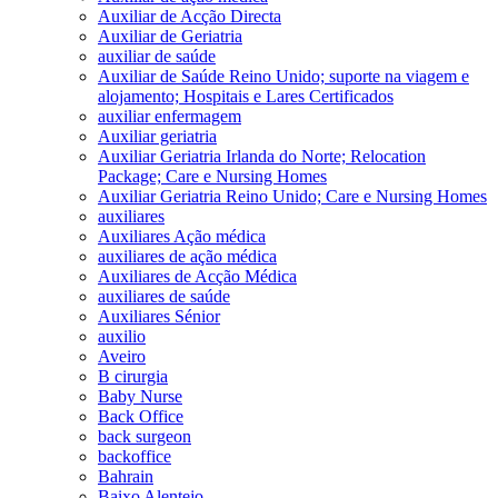
Auxiliar de Acção Directa
Auxiliar de Geriatria
auxiliar de saúde
Auxiliar de Saúde Reino Unido; suporte na viagem e
alojamento; Hospitais e Lares Certificados
auxiliar enfermagem
Auxiliar geriatria
Auxiliar Geriatria Irlanda do Norte; Relocation
Package; Care e Nursing Homes
Auxiliar Geriatria Reino Unido; Care e Nursing Homes
auxiliares
Auxiliares Ação médica
auxiliares de ação médica
Auxiliares de Acção Médica
auxiliares de saúde
Auxiliares Sénior
auxilio
Aveiro
B cirurgia
Baby Nurse
Back Office
back surgeon
backoffice
Bahrain
Baixo Alentejo