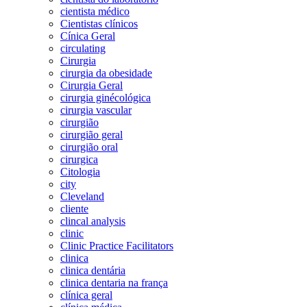
cientista médico
Cientistas clínicos
Cínica Geral
circulating
Cirurgia
cirurgia da obesidade
Cirurgia Geral
cirurgia ginécológica
cirurgia vascular
cirurgião
cirurgião geral
cirurgião oral
cirurgica
Citologia
city
Cleveland
cliente
clincal analysis
clinic
Clinic Practice Facilitators
clinica
clinica dentária
clinica dentaria na frança
clínica geral