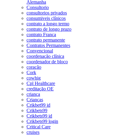
Alemanha
Consultorio
consultorios privados
consumiveis clínicos
contrato a longo termo
contrato de longo prazo
contrato França
contrato permanente
Contratos Permanentes
Convencional
coordenação clínica
coordenador de bloco
coração
Cork
cowhig
Cpl Healthcare
creditação OE
criança
Crianças
Crikbet99 id
Crikbets99
Crikbets99 id
Crikbets99 login
Critical Care
cruises