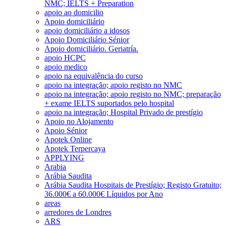
NMC; IELTS + Preparation
apoio ao domicilio
Apoio domiciliário
apoio domiciliário a idosos
Apoio Domiciliário Sénior
Apoio domiciliário. Geriatría.
apoio HCPC
apoio medico
apoio na equivalência do curso
apoio na integração; apoio registo no NMC
apoio na integração; apoio registo no NMC; preparação
+ exame IELTS suportados pelo hospital
apoio na integração; Hospital Privado de prestígio
Apoio no Alojamento
Apoio Sénior
Apotek Online
Apotek Terpercaya
APPLYING
Arabia
Arábia Saudita
Arábia Saudita Hospitais de Prestígio; Registo Gratuito;
36.000€ a 60.000€ Líquidos por Ano
areas
arredores de Londres
ARS