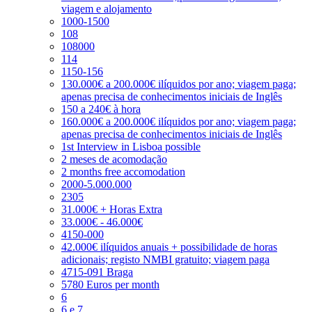
viagem e alojamento
1000-1500
108
108000
114
1150-156
130.000€ a 200.000€ ilíquidos por ano; viagem paga;
apenas precisa de conhecimentos iniciais de Inglês
150 a 240€ à hora
160.000€ a 200.000€ ilíquidos por ano; viagem paga;
apenas precisa de conhecimentos iniciais de Inglês
1st Interview in Lisboa possible
2 meses de acomodação
2 months free accomodation
2000-5.000.000
2305
31.000€ + Horas Extra
33.000€ - 46.000€
4150-000
42.000€ ilíquidos anuais + possibilidade de horas
adicionais; registo NMBI gratuito; viagem paga
4715-091 Braga
5780 Euros per month
6
6 e 7