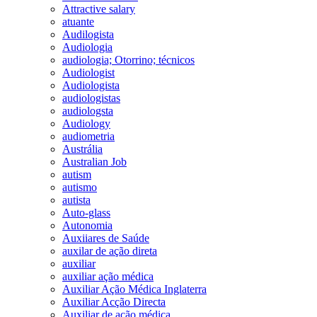
Attractive salary
atuante
Audilogista
Audiologia
audiologia; Otorrino; técnicos
Audiologist
Audiologista
audiologistas
audiologsta
Audiology
audiometria
Austrália
Australian Job
autism
autismo
autista
Auto-glass
Autonomia
Auxiiares de Saúde
auxilar de ação direta
auxiliar
auxiliar ação médica
Auxiliar Ação Médica Inglaterra
Auxiliar Acção Directa
Auxiliar de ação médica