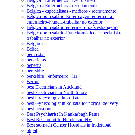
Bélgica - Enfermeiros - Recrutamen
Bélgica - Enfermeiros - recrutamento
Bélgica - especialistas - médicos - recrutamento
Bélgica-bom salário-Enfermagem-enfermeira-
enfermeiro-Francia-trabalhar no exterior
Bélgica-bom salário-enfermeiro-país estrangeiro
Bélgica-bom salário-Francia-médicos especialista-
trabalhar no exterior
Belgium
Bélica
bem-estar
benefícios
benefits
berkshire
berkshire - enfermeiro - lar
Berlim
best Electricians in Auckland
best Electricians in North Shore
best Gynecologist in kolkata
best Gynecologist in kolkata for normal delivery
best personnel
Best Psychiatrist In Kankarbagh Patna
Best Restaurant In Henderson NV
Best stomach Cancer Hospitals in hyderabad
bhpal