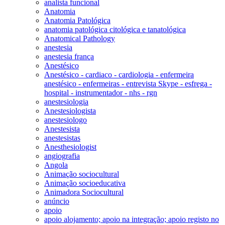
analista funcional
Anatomia
Anatomia Patológica
anatomia patológica citológica e tanatológica
Anatomical Pathology
anestesia
anestesia frança
Anestésico
Anestésico - cardiaco - cardiologia - enfermeira
anestésico - enfermeiras - entrevista Skype - esfrega -
hospital - instrumentador - nhs - rgn
anestesiologia
Anestesiologista
anestesiologo
Anestesista
anestesistas
Anesthesiologist
angiografia
Angola
Animação sociocultural
Animação socioeducativa
Animadora Sociocultural
anúncio
apoio
apoio alojamento; apoio na integração; apoio registo no