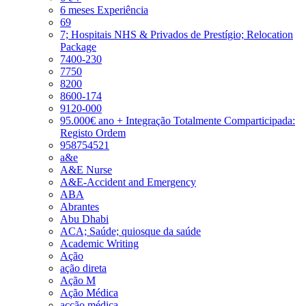
6 meses Experiência
69
7; Hospitais NHS & Privados de Prestígio; Relocation
Package
7400-230
7750
8200
8600-174
9120-000
95.000€ ano + Integração Totalmente Comparticipada:
Registo Ordem
958754521
a&e
A&E Nurse
A&E-Accident and Emergency
ABA
Abrantes
Abu Dhabi
ACA; Saúde; quiosque da saúde
Academic Writing
Ação
ação direta
Ação M
Ação Médica
acção médica