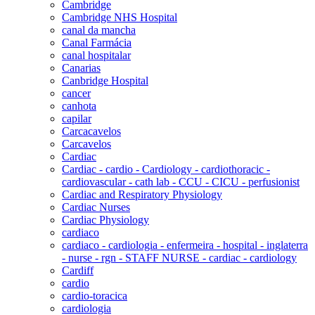
Cambridge
Cambridge NHS Hospital
canal da mancha
Canal Farmácia
canal hospitalar
Canarias
Canbridge Hospital
cancer
canhota
capilar
Carcacavelos
Carcavelos
Cardiac
Cardiac - cardio - Cardiology - cardiothoracic -
cardiovascular - cath lab - CCU - CICU - perfusionist
Cardiac and Respiratory Physiology
Cardiac Nurses
Cardiac Physiology
cardiaco
cardiaco - cardiologia - enfermeira - hospital - inglaterra
- nurse - rgn - STAFF NURSE - cardiac - cardiology
Cardiff
cardio
cardio-toracica
cardiologia