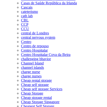
Casas de Saúde República da Irlanda
Cascais
cateterismo
cath lab
CBL
CCP
CCU
central de Londres
central nervous system
Centro
Centro de repouso
Centro Hospitalar
Centro Hospitalar Cova da Beira
challenging bhavior
Channel Island
channel islands
charge nurse
charge nurses
Cheap rental storage
Cheap self storage
Cheap self storage Services
Cheap Storage
Cheap storage rental
Cheap Storage Singapore
Cheapest Self Storage