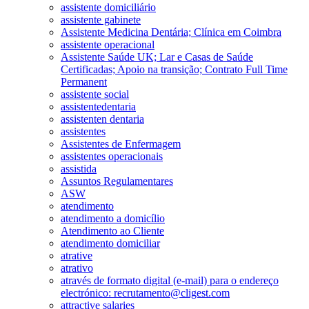
assistente domiciliário
assistente gabinete
Assistente Medicina Dentária; Clínica em Coimbra
assistente operacional
Assistente Saúde UK; Lar e Casas de Saúde
Certificadas; Apoio na transição; Contrato Full Time
Permanent
assistente social
assistentedentaria
assistenten dentaria
assistentes
Assistentes de Enfermagem
assistentes operacionais
assistida
Assuntos Regulamentares
ASW
atendimento
atendimento a domicílio
Atendimento ao Cliente
atendimento domiciliar
atrative
atrativo
através de formato digital (e-mail) para o endereço
electrónico: recrutamento@cligest.com
attractive salaries