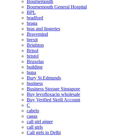
Bournemouth
Bournemouth General Hospital
BPL
bradford
braga
bras and lingeries
Bravemind
brexit
Brighton
Brisol
bristol
Bruxelas
building
bupa
Bury St.Edmunds
business
Business Storage Singapore
Buy levofloxacin wholesale
Buy Verified Skrill Account
C
cabelo
cagas
call girl ajmer
call girls
Call girls in Delhi