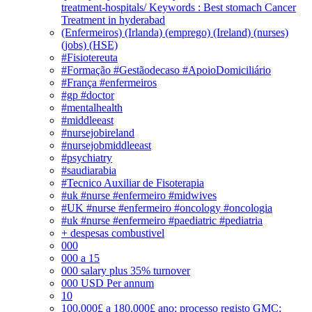
treatment-hospitals/ Keywords : Best stomach Cancer
Treatment in hyderabad
(Enfermeiros) (Irlanda) (emprego) (Ireland) (nurses)
(jobs) (HSE)
#Fisiotereuta
#Formação #Gestãodecaso #ApoioDomiciliário
#França #enfermeiros
#gp #doctor
#mentalhealth
#middleeast
#nursejobireland
#nursejobmiddleeast
#psychiatry
#saudiarabia
#Tecnico Auxiliar de Fisoterapia
#uk #nurse #enfermeiro #midwives
#UK #nurse #enfermeiro #oncology #oncologia
#uk #nurse #enfermeiro #paediatric #pediatria
+ despesas combustivel
000
000 a 15
000 salary plus 35% turnover
000 USD Per annum
10
100.000£ a 180.000£ ano; processo registo GMC;