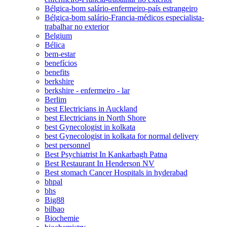
Bélgica-bom salário-enfermeiro-país estrangeiro
Bélgica-bom salário-Francia-médicos especialista-
trabalhar no exterior
Belgium
Bélica
bem-estar
benefícios
benefits
berkshire
berkshire - enfermeiro - lar
Berlim
best Electricians in Auckland
best Electricians in North Shore
best Gynecologist in kolkata
best Gynecologist in kolkata for normal delivery
best personnel
Best Psychiatrist In Kankarbagh Patna
Best Restaurant In Henderson NV
Best stomach Cancer Hospitals in hyderabad
bhpal
bhs
Big88
bilbao
Biochemie