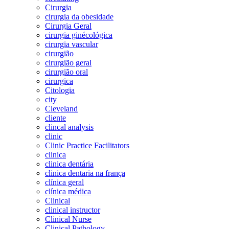
Cirurgia
cirurgia da obesidade
Cirurgia Geral
cirurgia ginécológica
cirurgia vascular
cirurgião
cirurgião geral
cirurgião oral
cirurgica
Citologia
city
Cleveland
cliente
clincal analysis
clinic
Clinic Practice Facilitators
clinica
clinica dentária
clinica dentaria na frança
clínica geral
clínica médica
Clinical
clinical instructor
Clinical Nurse
Clinical Pathology