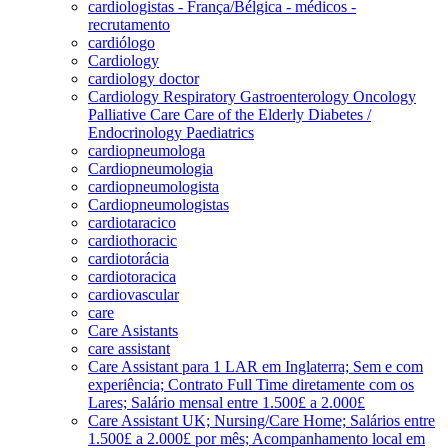
cardiologistas - França/Bélgica - médicos -
recrutamento
cardiólogo
Cardiology
cardiology doctor
Cardiology Respiratory Gastroenterology Oncology
Palliative Care Care of the Elderly Diabetes /
Endocrinology Paediatrics
cardiopneumologa
Cardiopneumologia
cardiopneumologista
Cardiopneumologistas
cardiotaracico
cardiothoracic
cardiotorácia
cardiotoracica
cardiovascular
care
Care Asistants
care assistant
Care Assistant para 1 LAR em Inglaterra; Sem e com
experiência; Contrato Full Time diretamente com os
Lares; Salário mensal entre 1.500£ a 2.000£
Care Assistant UK; Nursing/Care Home; Salários entre
1.500£ a 2.000£ por mês; Acompanhamento local em