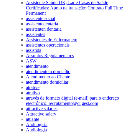
Assistente Saúde UK; Lar e Casas de Saúde
Certificadas; Apoio na transição; Contrato Full Time
Permanent
assistente social
assistentedentaria
assistenten dentaria
assistentes
Assistentes de Enfermagem
assistentes operacionais
assistida
Assuntos Regulamentares
ASW
atendimento
atendimento a domicílio
Atendimento ao Cliente
atendimento domiciliar
atrative
atrativo
através de formato digital (e-mail) para o endereço
electrónico: recrutamento@cligest.com
attractive salaries
Attractive salary
atuante
Audilogista
Audiologia