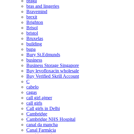
braga
bras and lingeries
Bravemind
brexit
Brighton
Brisol
bristol
Bruxelas
building
bupa
Bury St.Edmunds
business
Business Storage Singapore
Buy levofloxacin wholesale
Buy Verified Skrill Account
C
cabelo
cagas
call girl ajmer
call girls
Call girls in Delhi
Cambridge
Cambridge NHS Hospital
canal da mancha
Canal Farmácia