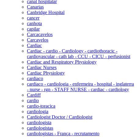
canal hospitalar
Canarias
Canbridge Hospital
cancer
canhota
capilar
Carcacavelos
Carcavelos
Cardiac
Cardiac - cardio - Cardiology - cardiothoracic -
cardiovascular - cath lab - CCU - CICU - perfusionist
Cardiac and Respiratory Physiology
Cardiac Nurses
Cardiac Physiology
cardiaco
cardiaco - cardiologia - enfermeira - hospital - inglaterra
- nurse - rgn - STAFF NURSE - cardiac - cardiology
Cardiff
cardio
cardio-toracica
cardiologia
Cardiologist Doctor / Cardiologist
cardiologista
cardiologistas
cardiologistas - França - recrutamento