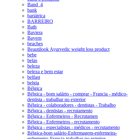
Band_4
bank
bariátrica
BARREIRO
Bath
Baviera
Bayern
beaches
Beautilook Ayurvedic weight loss product
bebe
belas
beleza
beleza e bem estar
belfast
belgia
Bélgica
Bélgica - bom salário - comprar - Francia - médico-
dentista - trabalhar no exterior
Bélgica - colaboradores - dentistas - Trabalho
Bélgica - dentistas - recrutamento
Bélgica - Enfermeiros - Recrutamen
Bélgica - Enfermeiros - recrutamento
Bélgica - especialistas - médicos - recrutamento
Bélgica-bom salário-Enfermagem-enfermeira-
enfermeiro-Francia-trabalhar no exterior