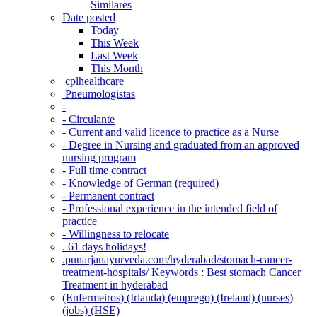
Similares
Date posted
Today
This Week
Last Week
This Month
‎ cplhealthcare‬
Pneumologistas
-
- Circulante
- Current and valid licence to practice as a Nurse
- Degree in Nursing and graduated from an approved
nursing program
- Full time contract
- Knowledge of German (required)
- Permanent contract
- Professional experience in the intended field of
practice
- Willingness to relocate
. 61 days holidays!
.punarjanayurveda.com/hyderabad/stomach-cancer-
treatment-hospitals/ Keywords : Best stomach Cancer
Treatment in hyderabad
(Enfermeiros) (Irlanda) (emprego) (Ireland) (nurses)
(jobs) (HSE)