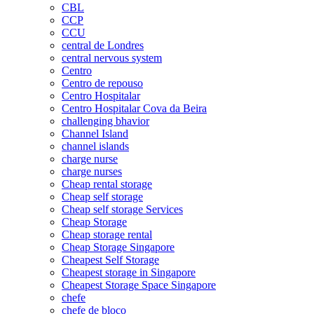
CBL
CCP
CCU
central de Londres
central nervous system
Centro
Centro de repouso
Centro Hospitalar
Centro Hospitalar Cova da Beira
challenging bhavior
Channel Island
channel islands
charge nurse
charge nurses
Cheap rental storage
Cheap self storage
Cheap self storage Services
Cheap Storage
Cheap storage rental
Cheap Storage Singapore
Cheapest Self Storage
Cheapest storage in Singapore
Cheapest Storage Space Singapore
chefe
chefe de bloco