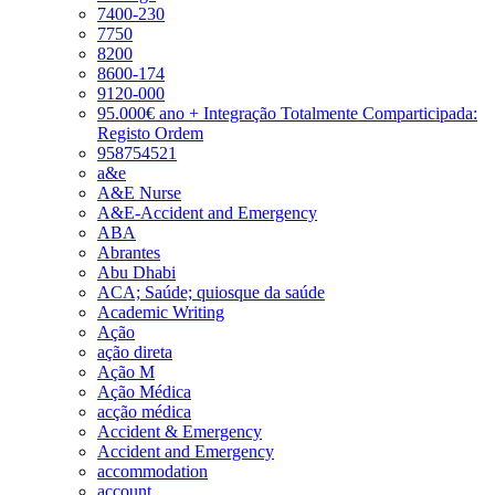
7400-230
7750
8200
8600-174
9120-000
95.000€ ano + Integração Totalmente Comparticipada:
Registo Ordem
958754521
a&e
A&E Nurse
A&E-Accident and Emergency
ABA
Abrantes
Abu Dhabi
ACA; Saúde; quiosque da saúde
Academic Writing
Ação
ação direta
Ação M
Ação Médica
acção médica
Accident & Emergency
Accident and Emergency
accommodation
account