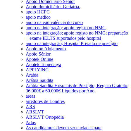
Apoio Domiciliário Sénior
Apoio domiciliário. Geriatría.
apoio HCPC
apoio medico
apoio na equivalência do curso
apoio na integração; apoio registo no NMC
apoio na integração; apoio registo no NMC; preparação
+ exame IELTS suportados pelo hospital
apoio na integração; Hospital Privado de prestígio
Apoio no Alojamento
Apoio Sénior
Apotek Online
Apotek Terpercaya
APPLYING
Arabia
Arábia Saudita
Arábia Saudita Hospitais de Prestígio; Registo Gratuito;
36.000€ a 60.000€ Líquidos por Ano
areas
arredores de Londres
ARS
ARSLVT
ARSLVT Ortopedia
Artas
As candidaturas devem ser enviadas para