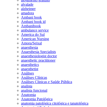
alojamento gratuito
alvalade
alzheimer
amadora
Ambani book
Ambani book id
Ambanibook
ambulance service
America do Sul
American Nursing
Amora/Seixal
anaesthesia
Anaesthesia Specialists
anaesthesiologist doctor
anaesthetic practitioner
anaesthetics
anaesthetist
Análises
Análises Clínicas
Análises Clinicas e Saúde Pública
analista
analista funcional
Anatomia
Anatomia Patológica
anatomia patológica citológica e tanatológica