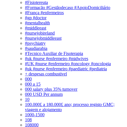
#Fisiotereuta
#Formação #Gestãodecaso #ApoioDomiciliário
#França #enfermeiros
#gp #doctor
#mentalhealth
#middleeast
#nursejobireland
#nursejobmiddleeast
#psychiatry
#saudiarabia
#Tecnico Auxiliar de Fisoterapia
#uk #nurse #enfermeiro #midwives
#UK #nurse #enfermeiro #oncology #oncologia
#uk #nurse #enfermeiro #paediatric #pediatria
+ despesas combustivel
000
000 a 15
000 salary plus 35% turnover
000 USD Per annum
10
100.000£ a 180.000£ ano; processo registo GMC;
viagem e alojamento
1000-1500
108
108000