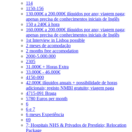
114
1150-156
130.000€ a 200.000€ ilíquidos por ano; viagem paga;
apenas precisa de conhecimentos iniciais de Inglês
150 a 240€ à hora
160.000€ a 200.000€ ilíquidos por ano; viagem paga;
apenas precisa de conhecimentos iniciais de Inglês
1st Interview in Lisboa possible
2 meses de acomodação
2 months free accomodation
2000-5.000.000
2305
31.000€ + Horas Extra
33.000€ - 46.000€
4150-000
42.000€ ilíquidos anuais + possibilidade de horas
adicionais; registo NMBI gratuito; viagem paga
4715-091 Braga
5780 Euros per month
6
6 e 7
6 meses Experiência
69
7; Hospitais NHS & Privados de Prestígio; Relocation
Package