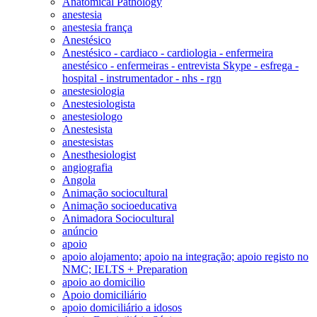
Anatomical Pathology
anestesia
anestesia frança
Anestésico
Anestésico - cardiaco - cardiologia - enfermeira
anestésico - enfermeiras - entrevista Skype - esfrega -
hospital - instrumentador - nhs - rgn
anestesiologia
Anestesiologista
anestesiologo
Anestesista
anestesistas
Anesthesiologist
angiografia
Angola
Animação sociocultural
Animação socioeducativa
Animadora Sociocultural
anúncio
apoio
apoio alojamento; apoio na integração; apoio registo no
NMC; IELTS + Preparation
apoio ao domicilio
Apoio domiciliário
apoio domiciliário a idosos