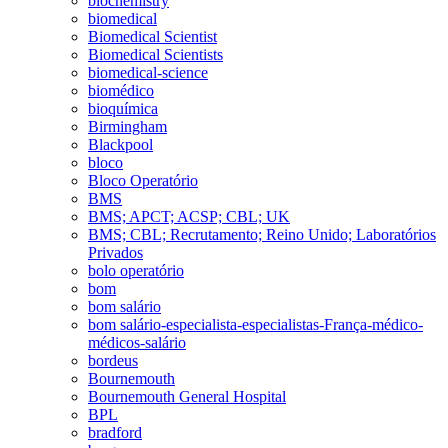
biochemistry
biomedical
Biomedical Scientist
Biomedical Scientists
biomedical-science
biomédico
bioquímica
Birmingham
Blackpool
bloco
Bloco Operatório
BMS
BMS; APCT; ACSP; CBL; UK
BMS; CBL; Recrutamento; Reino Unido; Laboratórios
Privados
bolo operatório
bom
bom salário
bom salário-especialista-especialistas-França-médico-
médicos-salário
bordeus
Bournemouth
Bournemouth General Hospital
BPL
bradford