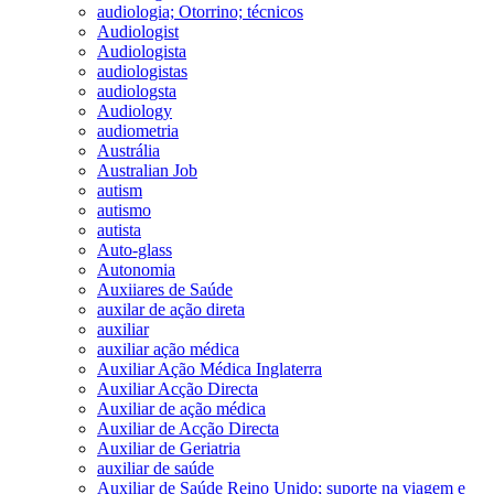
audiologia; Otorrino; técnicos
Audiologist
Audiologista
audiologistas
audiologsta
Audiology
audiometria
Austrália
Australian Job
autism
autismo
autista
Auto-glass
Autonomia
Auxiiares de Saúde
auxilar de ação direta
auxiliar
auxiliar ação médica
Auxiliar Ação Médica Inglaterra
Auxiliar Acção Directa
Auxiliar de ação médica
Auxiliar de Acção Directa
Auxiliar de Geriatria
auxiliar de saúde
Auxiliar de Saúde Reino Unido; suporte na viagem e