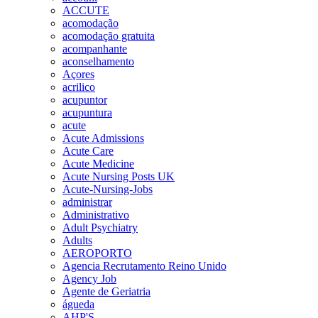
ACCUTE
acomodação
acomodação gratuita
acompanhante
aconselhamento
Açores
acrilico
acupuntor
acupuntura
acute
Acute Admissions
Acute Care
Acute Medicine
Acute Nursing Posts UK
Acute-Nursing-Jobs
administrar
Administrativo
Adult Psychiatry
Adults
AEROPORTO
Agencia Recrutamento Reino Unido
Agency Job
Agente de Geriatria
águeda
AHP'S