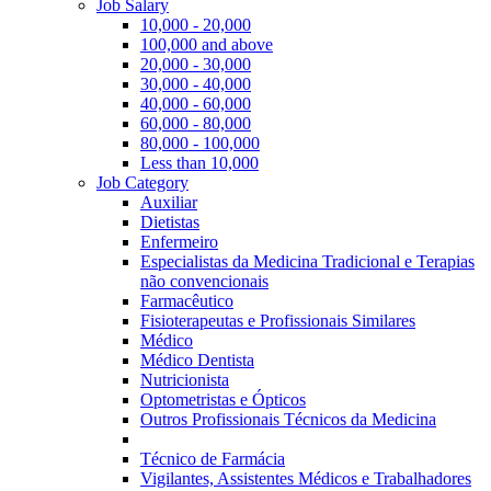
Job Salary
10,000 - 20,000
100,000 and above
20,000 - 30,000
30,000 - 40,000
40,000 - 60,000
60,000 - 80,000
80,000 - 100,000
Less than 10,000
Job Category
Auxiliar
Dietistas
Enfermeiro
Especialistas da Medicina Tradicional e Terapias
não convencionais
Farmacêutico
Fisioterapeutas e Profissionais Similares
Médico
Médico Dentista
Nutricionista
Optometristas e Ópticos
Outros Profissionais Técnicos da Medicina
Técnico de Farmácia
Vigilantes, Assistentes Médicos e Trabalhadores