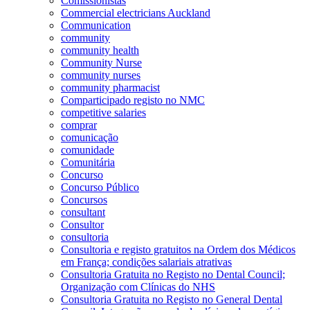
Comissionistas
Commercial electricians Auckland
Communication
community
community health
Community Nurse
community nurses
community pharmacist
Comparticipado registo no NMC
competitive salaries
comprar
comunicação
comunidade
Comunitária
Concurso
Concurso Público
Concursos
consultant
Consultor
consultoria
Consultoria e registo gratuitos na Ordem dos Médicos
em França; condições salariais atrativas
Consultoria Gratuita no Registo no Dental Council;
Organização com Clínicas do NHS
Consultoria Gratuita no Registo no General Dental