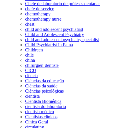
Chefe de laboratório de próteses dentárias
chefe de serviço
chemotherapy
chemotherapy nurse
chest
child and adolescent psychiatrist
Child and Adolescent Psychiatry
child and adolescent psychiatry specialist
Child Psychiatrist In Patna
Childreen
chile
china
chirurgien-dentiste
CICU
ciência
Ciências da educação
Ciências da saúde
Ciências psicológicas
cientista
Cientista Biomédica
cientista do laboratório
cientista médico
Cientistas clínicos
Cínica Geral
circulating