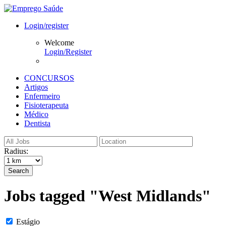
Login/register
Welcome
Login/Register
CONCURSOS
Artigos
Enfermeiro
Fisioterapeuta
Médico
Dentista
Radius:
Search
Jobs tagged "West Midlands"
Estágio