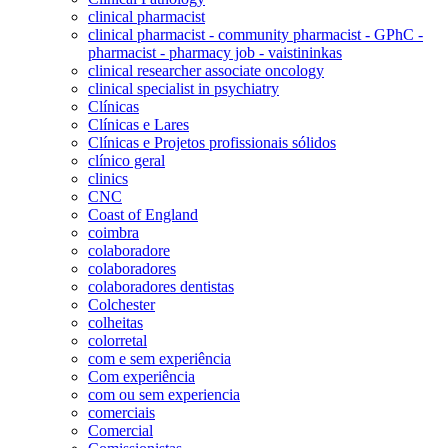
clinical pharmacist
clinical pharmacist - community pharmacist - GPhC -
pharmacist - pharmacy job - vaistininkas
clinical researcher associate oncology
clinical specialist in psychiatry
Clínicas
Clínicas e Lares
Clínicas e Projetos profissionais sólidos
clínico geral
clinics
CNC
Coast of England
coimbra
colaboradore
colaboradores
colaboradores dentistas
Colchester
colheitas
colorretal
com e sem experiência
Com experiência
com ou sem experiencia
comerciais
Comercial