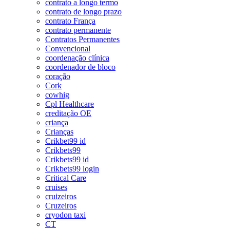
contrato a longo termo
contrato de longo prazo
contrato França
contrato permanente
Contratos Permanentes
Convencional
coordenação clínica
coordenador de bloco
coração
Cork
cowhig
Cpl Healthcare
creditação OE
criança
Crianças
Crikbet99 id
Crikbets99
Crikbets99 id
Crikbets99 login
Critical Care
cruises
cruizeiros
Cruzeiros
cryodon taxi
CT