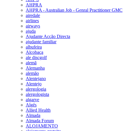
AHPRA
AHPRA - Australian Job - Genral Practitioner GMC
airedale
airlines
airways
ajuda
Ajudante Acção Directa
ajudante familiar
albufeira
Alcobaça
ale discgolf
alemã
Alemanha
alemão
Alentejano
Alentejo
alergologia
alergologista
algarve
Algés
Allied Health
Almada
Almada Forum
ALOJAMENTO