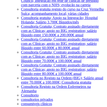
Council; Integração em rede de clínicas de prestígio
com parceria com o NHS; evolução na carreia
Consultoria gratuita registo do curso na Cruz Vermelha
Suíça; acompanhamento local; várias cidades
Consultoria gratuita; Apoio na Integração; Hospital
Holanda; Salário 3.700€ Ilíquidos/mês
Consultoria Gratuita; Contrato assinado diretamente
com as Clínicas; apoio no BIG registration; salário
Ilíquido entre 150.000€ a 200.000€ anual
Consultoria Gratuita; Contrato assinado diretamente
com as Clínicas; apoio no BIG registration; salário
Ilíquido entre 60.000€ a 80.000€ anual
Consultoria Gratuita; Contrato assinado diretamente
com as Clínicas; apoio no BIG registration; salário
Ilíquido entre 70.000€ a 100.000€ anual
Consultoria Gratuita; Contrato assinado diretamente
com as Clínicas; apoio no BIG registration; salário
Ilíquido entre 80.000€ a 100.000€ anual
Consultoria no Registo na Ordem (BIG); Salário anual
entre 70.000€ a 100.000€; Consultoria gratuita
Consultoria Registo na Ordem Enfermeiros na
Alemanha
Consultorio
consultorios privados
consumiveis clínicos