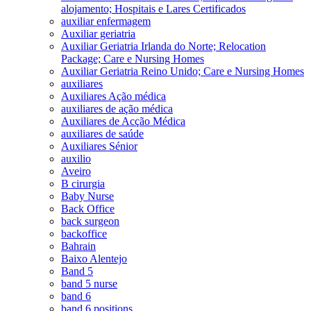
alojamento; Hospitais e Lares Certificados
auxiliar enfermagem
Auxiliar geriatria
Auxiliar Geriatria Irlanda do Norte; Relocation
Package; Care e Nursing Homes
Auxiliar Geriatria Reino Unido; Care e Nursing Homes
auxiliares
Auxiliares Ação médica
auxiliares de ação médica
Auxiliares de Acção Médica
auxiliares de saúde
Auxiliares Sénior
auxilio
Aveiro
B cirurgia
Baby Nurse
Back Office
back surgeon
backoffice
Bahrain
Baixo Alentejo
Band 5
band 5 nurse
band 6
band 6 positions