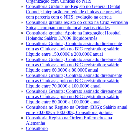
Organização com Clínicas do NHS
Consultoria Gratuita no Registo no General Dental
Council; Integração em rede de clínicas de prestígio
com parceria com o NHS; evolução na carreia
Consultoria gratuita registo do curso na Cruz Vermelha
Suíça; acompanhamento local; várias cidades
Consultoria gratuita; Apoio na Integração; Hospital
Holanda; Salário 3.700€ Ilíquidos/mês
Consultoria Gratuita; Contrato assinado diretamente
com as Clínicas; apoio no BIG registration; salário
Ilíquido entre 150.000€ a 200.000€ anual
Consultoria Gratuita; Contrato assinado diretamente
com as Clínicas; apoio no BIG registration; salário
Ilíquido entre 60.000€ a 80.000€ anual
Consultoria Gratuita; Contrato assinado diretamente
com as Clínicas; apoio no BIG registration; salário
Ilíquido entre 70.000€ a 100.000€ anual
Consultoria Gratuita; Contrato assinado diretamente
com as Clínicas; apoio no BIG registration; salário
Ilíquido entre 80.000€ a 100.000€ anual
Consultoria no Registo na Ordem (BIG); Salário anual
entre 70.000€ a 100.000€; Consultoria gratuita
Consultoria Registo na Ordem Enfermeiros na
Alemanha
Consultorio