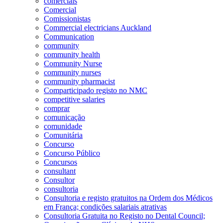
comerciais
Comercial
Comissionistas
Commercial electricians Auckland
Communication
community
community health
Community Nurse
community nurses
community pharmacist
Comparticipado registo no NMC
competitive salaries
comprar
comunicação
comunidade
Comunitária
Concurso
Concurso Público
Concursos
consultant
Consultor
consultoria
Consultoria e registo gratuitos na Ordem dos Médicos
em França; condições salariais atrativas
Consultoria Gratuita no Registo no Dental Council;