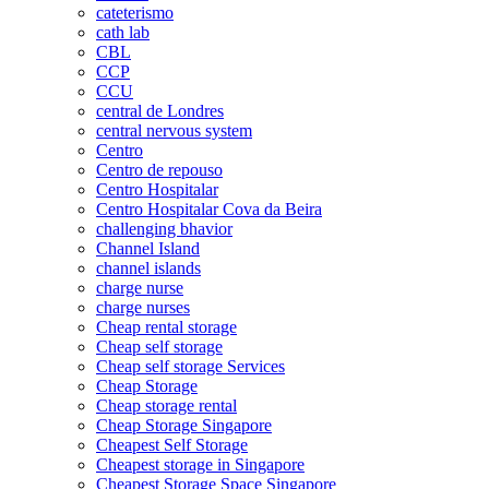
cateterismo
cath lab
CBL
CCP
CCU
central de Londres
central nervous system
Centro
Centro de repouso
Centro Hospitalar
Centro Hospitalar Cova da Beira
challenging bhavior
Channel Island
channel islands
charge nurse
charge nurses
Cheap rental storage
Cheap self storage
Cheap self storage Services
Cheap Storage
Cheap storage rental
Cheap Storage Singapore
Cheapest Self Storage
Cheapest storage in Singapore
Cheapest Storage Space Singapore