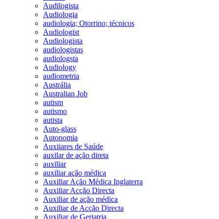
Audilogista
Audiologia
audiologia; Otorrino; técnicos
Audiologist
Audiologista
audiologistas
audiologsta
Audiology
audiometria
Austrália
Australian Job
autism
autismo
autista
Auto-glass
Autonomia
Auxiiares de Saúde
auxilar de ação direta
auxiliar
auxiliar ação médica
Auxiliar Ação Médica Inglaterra
Auxiliar Acção Directa
Auxiliar de ação médica
Auxiliar de Acção Directa
Auxiliar de Geriatria