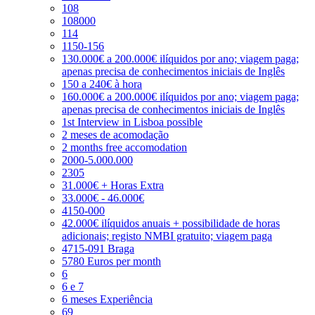
108
108000
114
1150-156
130.000€ a 200.000€ ilíquidos por ano; viagem paga;
apenas precisa de conhecimentos iniciais de Inglês
150 a 240€ à hora
160.000€ a 200.000€ ilíquidos por ano; viagem paga;
apenas precisa de conhecimentos iniciais de Inglês
1st Interview in Lisboa possible
2 meses de acomodação
2 months free accomodation
2000-5.000.000
2305
31.000€ + Horas Extra
33.000€ - 46.000€
4150-000
42.000€ ilíquidos anuais + possibilidade de horas
adicionais; registo NMBI gratuito; viagem paga
4715-091 Braga
5780 Euros per month
6
6 e 7
6 meses Experiência
69