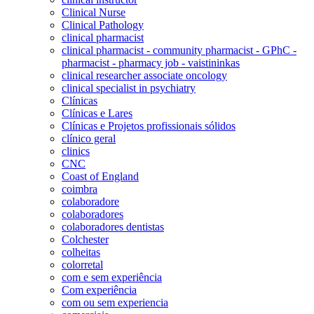
Clinical Nurse
Clinical Pathology
clinical pharmacist
clinical pharmacist - community pharmacist - GPhC -
pharmacist - pharmacy job - vaistininkas
clinical researcher associate oncology
clinical specialist in psychiatry
Clínicas
Clínicas e Lares
Clínicas e Projetos profissionais sólidos
clínico geral
clinics
CNC
Coast of England
coimbra
colaboradore
colaboradores
colaboradores dentistas
Colchester
colheitas
colorretal
com e sem experiência
Com experiência
com ou sem experiencia