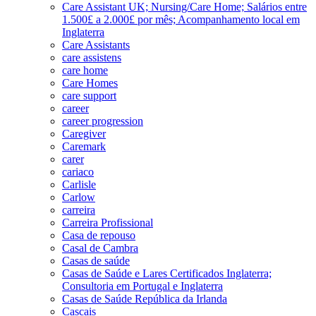
Care Assistant UK; Nursing/Care Home; Salários entre
1.500£ a 2.000£ por mês; Acompanhamento local em
Inglaterra
Care Assistants
care assistens
care home
Care Homes
care support
career
career progression
Caregiver
Caremark
carer
cariaco
Carlisle
Carlow
carreira
Carreira Profissional
Casa de repouso
Casal de Cambra
Casas de saúde
Casas de Saúde e Lares Certificados Inglaterra;
Consultoria em Portugal e Inglaterra
Casas de Saúde República da Irlanda
Cascais