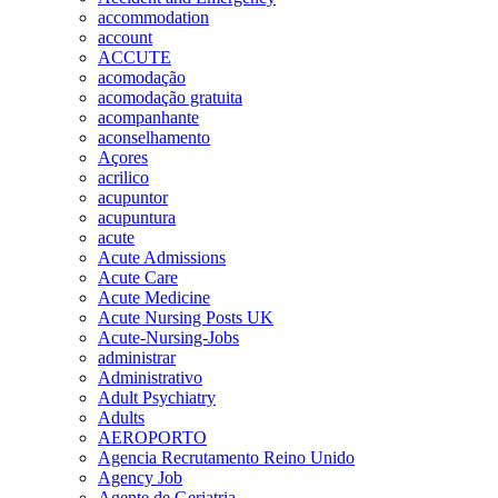
accommodation
account
ACCUTE
acomodação
acomodação gratuita
acompanhante
aconselhamento
Açores
acrilico
acupuntor
acupuntura
acute
Acute Admissions
Acute Care
Acute Medicine
Acute Nursing Posts UK
Acute-Nursing-Jobs
administrar
Administrativo
Adult Psychiatry
Adults
AEROPORTO
Agencia Recrutamento Reino Unido
Agency Job
Agente de Geriatria