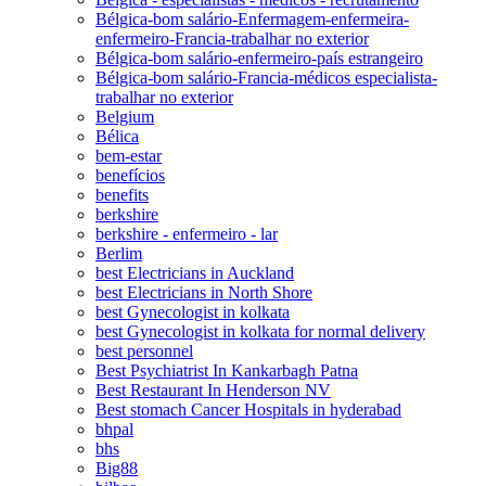
Bélgica-bom salário-Enfermagem-enfermeira-
enfermeiro-Francia-trabalhar no exterior
Bélgica-bom salário-enfermeiro-país estrangeiro
Bélgica-bom salário-Francia-médicos especialista-
trabalhar no exterior
Belgium
Bélica
bem-estar
benefícios
benefits
berkshire
berkshire - enfermeiro - lar
Berlim
best Electricians in Auckland
best Electricians in North Shore
best Gynecologist in kolkata
best Gynecologist in kolkata for normal delivery
best personnel
Best Psychiatrist In Kankarbagh Patna
Best Restaurant In Henderson NV
Best stomach Cancer Hospitals in hyderabad
bhpal
bhs
Big88