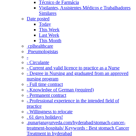
Técnico de Farmácia
Vigilantes, Assistentes Médicos e Trabalhadores
Similares
Date posted
Today
This Week
Last Week
This Month
‎ cplhealthcare‬
Pneumologistas
-
- Circulante
- Current and valid licence to practice as a Nurse
- Degree in Nursing and graduated from an approved
nursing program
- Full time contract
- Knowledge of German (required)
- Permanent contract
- Professional experience in the intended field of
practice
- Willingness to relocate
. 61 days holidays!
.punarjanayurveda.com/hyderabad/stomach-cancer-
treatment-hospitals/ Keywords : Best stomach Cancer
Treatment in hyderabad