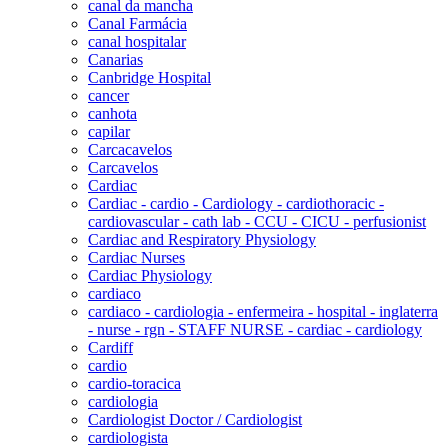
canal da mancha
Canal Farmácia
canal hospitalar
Canarias
Canbridge Hospital
cancer
canhota
capilar
Carcacavelos
Carcavelos
Cardiac
Cardiac - cardio - Cardiology - cardiothoracic -
cardiovascular - cath lab - CCU - CICU - perfusionist
Cardiac and Respiratory Physiology
Cardiac Nurses
Cardiac Physiology
cardiaco
cardiaco - cardiologia - enfermeira - hospital - inglaterra
- nurse - rgn - STAFF NURSE - cardiac - cardiology
Cardiff
cardio
cardio-toracica
cardiologia
Cardiologist Doctor / Cardiologist
cardiologista