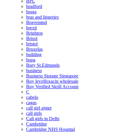
BPL
bradford
braga
bras and lingeries
Bravemind
brexit
Brighton
Brisol
bristol
Bruxelas
building
bupa
Bury St.Edmunds
business
Business Storage Singapore
Buy levofloxacin wholesale
Buy Verified Skrill Account
C
cabelo
cagas
call girl ajmer
call girls
Call girls in Delhi
Cambridge
Cambridge NHS Hospital