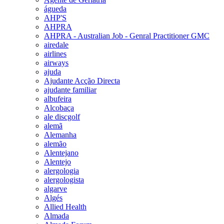
águeda
AHP'S
AHPRA
AHPRA - Australian Job - Genral Practitioner GMC
airedale
airlines
airways
ajuda
Ajudante Acção Directa
ajudante familiar
albufeira
Alcobaça
ale discgolf
alemã
Alemanha
alemão
Alentejano
Alentejo
alergologia
alergologista
algarve
Algés
Allied Health
Almada