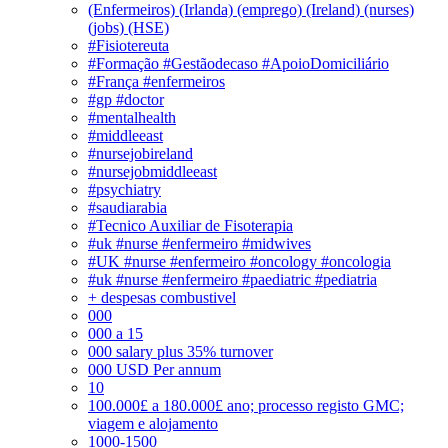
(Enfermeiros) (Irlanda) (emprego) (Ireland) (nurses)
(jobs) (HSE)
#Fisiotereuta
#Formação #Gestãodecaso #ApoioDomiciliário
#França #enfermeiros
#gp #doctor
#mentalhealth
#middleeast
#nursejobireland
#nursejobmiddleeast
#psychiatry
#saudiarabia
#Tecnico Auxiliar de Fisoterapia
#uk #nurse #enfermeiro #midwives
#UK #nurse #enfermeiro #oncology #oncologia
#uk #nurse #enfermeiro #paediatric #pediatria
+ despesas combustivel
000
000 a 15
000 salary plus 35% turnover
000 USD Per annum
10
100.000£ a 180.000£ ano; processo registo GMC;
viagem e alojamento
1000-1500