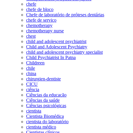
chefe
chefe de bloco
Chefe de laboratório de próteses dentárias
chefe de serviço
chemotherapy
chemotherapy nurse
chest
child and adolescent psychiatrist
Child and Adolescent Psychiatry
child and adolescent psychiatry specialist
Child Psychiatrist In Patna
Childreen
chile
china
chirurgien-dentiste
CICU
ciência
Ciências da educação
Ciências da saúde
Ciências psicológicas
cientista
Cientista Biomédica
cientista do laboratório
cientista médico
Cientistas clínicos