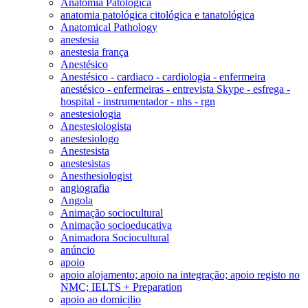
Anatomia Patológica
anatomia patológica citológica e tanatológica
Anatomical Pathology
anestesia
anestesia frança
Anestésico
Anestésico - cardiaco - cardiologia - enfermeira
anestésico - enfermeiras - entrevista Skype - esfrega -
hospital - instrumentador - nhs - rgn
anestesiologia
Anestesiologista
anestesiologo
Anestesista
anestesistas
Anesthesiologist
angiografia
Angola
Animação sociocultural
Animação socioeducativa
Animadora Sociocultural
anúncio
apoio
apoio alojamento; apoio na integração; apoio registo no
NMC; IELTS + Preparation
apoio ao domicilio