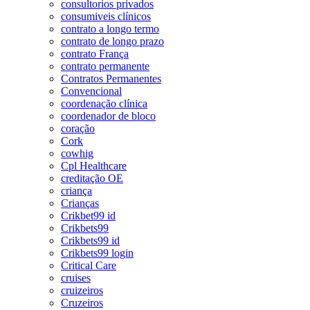
consultorios privados
consumiveis clínicos
contrato a longo termo
contrato de longo prazo
contrato França
contrato permanente
Contratos Permanentes
Convencional
coordenação clínica
coordenador de bloco
coração
Cork
cowhig
Cpl Healthcare
creditação OE
criança
Crianças
Crikbet99 id
Crikbets99
Crikbets99 id
Crikbets99 login
Critical Care
cruises
cruizeiros
Cruzeiros