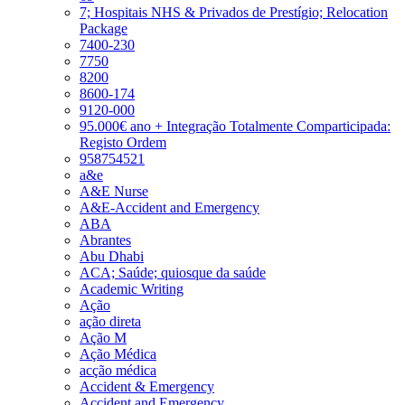
7; Hospitais NHS & Privados de Prestígio; Relocation
Package
7400-230
7750
8200
8600-174
9120-000
95.000€ ano + Integração Totalmente Comparticipada:
Registo Ordem
958754521
a&e
A&E Nurse
A&E-Accident and Emergency
ABA
Abrantes
Abu Dhabi
ACA; Saúde; quiosque da saúde
Academic Writing
Ação
ação direta
Ação M
Ação Médica
acção médica
Accident & Emergency
Accident and Emergency