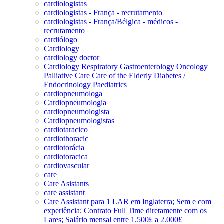
cardiologistas
cardiologistas - França - recrutamento
cardiologistas - França/Bélgica - médicos -
recrutamento
cardiólogo
Cardiology
cardiology doctor
Cardiology Respiratory Gastroenterology Oncology
Palliative Care Care of the Elderly Diabetes /
Endocrinology Paediatrics
cardiopneumologa
Cardiopneumologia
cardiopneumologista
Cardiopneumologistas
cardiotaracico
cardiothoracic
cardiotorácia
cardiotoracica
cardiovascular
care
Care Asistants
care assistant
Care Assistant para 1 LAR em Inglaterra; Sem e com
experiência; Contrato Full Time diretamente com os
Lares; Salário mensal entre 1.500£ a 2.000£