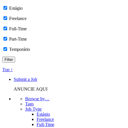
Estágio
Freelance
Full-Time
Part-Time
Temporário
Top ↑
Submit a Job
ANUNCIE AQUI
Browse by…
Tags
Job Type
Estágio
Freelance
Full-Time