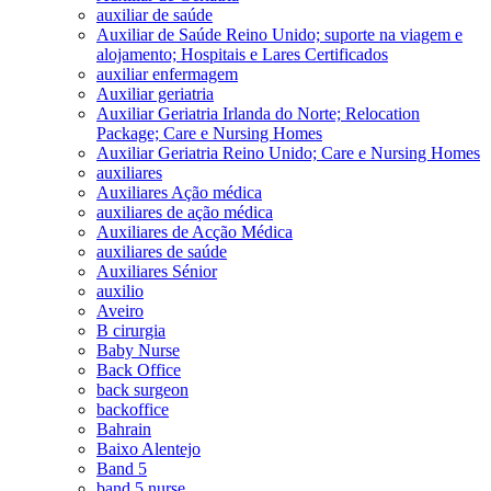
auxiliar de saúde
Auxiliar de Saúde Reino Unido; suporte na viagem e
alojamento; Hospitais e Lares Certificados
auxiliar enfermagem
Auxiliar geriatria
Auxiliar Geriatria Irlanda do Norte; Relocation
Package; Care e Nursing Homes
Auxiliar Geriatria Reino Unido; Care e Nursing Homes
auxiliares
Auxiliares Ação médica
auxiliares de ação médica
Auxiliares de Acção Médica
auxiliares de saúde
Auxiliares Sénior
auxilio
Aveiro
B cirurgia
Baby Nurse
Back Office
back surgeon
backoffice
Bahrain
Baixo Alentejo
Band 5
band 5 nurse