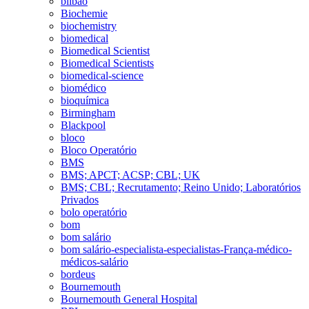
bilbao
Biochemie
biochemistry
biomedical
Biomedical Scientist
Biomedical Scientists
biomedical-science
biomédico
bioquímica
Birmingham
Blackpool
bloco
Bloco Operatório
BMS
BMS; APCT; ACSP; CBL; UK
BMS; CBL; Recrutamento; Reino Unido; Laboratórios
Privados
bolo operatório
bom
bom salário
bom salário-especialista-especialistas-França-médico-
médicos-salário
bordeus
Bournemouth
Bournemouth General Hospital