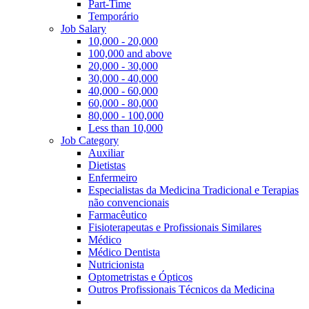
Part-Time
Temporário
Job Salary
10,000 - 20,000
100,000 and above
20,000 - 30,000
30,000 - 40,000
40,000 - 60,000
60,000 - 80,000
80,000 - 100,000
Less than 10,000
Job Category
Auxiliar
Dietistas
Enfermeiro
Especialistas da Medicina Tradicional e Terapias
não convencionais
Farmacêutico
Fisioterapeutas e Profissionais Similares
Médico
Médico Dentista
Nutricionista
Optometristas e Ópticos
Outros Profissionais Técnicos da Medicina