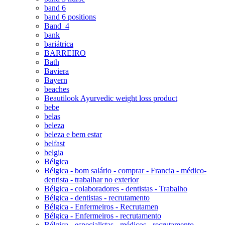
band 6
band 6 positions
Band_4
bank
bariátrica
BARREIRO
Bath
Baviera
Bayern
beaches
Beautilook Ayurvedic weight loss product
bebe
belas
beleza
beleza e bem estar
belfast
belgia
Bélgica
Bélgica - bom salário - comprar - Francia - médico-
dentista - trabalhar no exterior
Bélgica - colaboradores - dentistas - Trabalho
Bélgica - dentistas - recrutamento
Bélgica - Enfermeiros - Recrutamen
Bélgica - Enfermeiros - recrutamento
Bélgica - especialistas - médicos - recrutamento