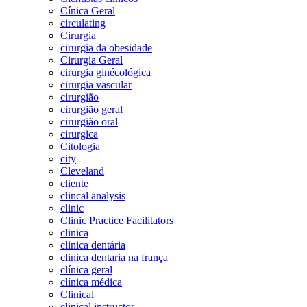
Cínica Geral
circulating
Cirurgia
cirurgia da obesidade
Cirurgia Geral
cirurgia ginécológica
cirurgia vascular
cirurgião
cirurgião geral
cirurgião oral
cirurgica
Citologia
city
Cleveland
cliente
clincal analysis
clinic
Clinic Practice Facilitators
clinica
clinica dentária
clinica dentaria na frança
clínica geral
clínica médica
Clinical
clinical instructor