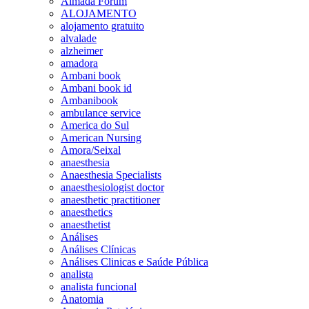
Almada Forum
ALOJAMENTO
alojamento gratuito
alvalade
alzheimer
amadora
Ambani book
Ambani book id
Ambanibook
ambulance service
America do Sul
American Nursing
Amora/Seixal
anaesthesia
Anaesthesia Specialists
anaesthesiologist doctor
anaesthetic practitioner
anaesthetics
anaesthetist
Análises
Análises Clínicas
Análises Clinicas e Saúde Pública
analista
analista funcional
Anatomia