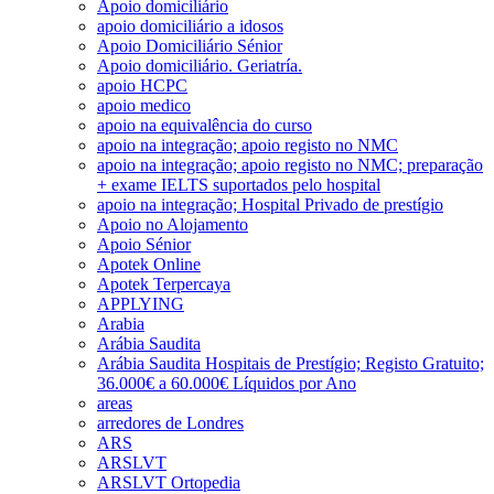
Apoio domiciliário
apoio domiciliário a idosos
Apoio Domiciliário Sénior
Apoio domiciliário. Geriatría.
apoio HCPC
apoio medico
apoio na equivalência do curso
apoio na integração; apoio registo no NMC
apoio na integração; apoio registo no NMC; preparação
+ exame IELTS suportados pelo hospital
apoio na integração; Hospital Privado de prestígio
Apoio no Alojamento
Apoio Sénior
Apotek Online
Apotek Terpercaya
APPLYING
Arabia
Arábia Saudita
Arábia Saudita Hospitais de Prestígio; Registo Gratuito;
36.000€ a 60.000€ Líquidos por Ano
areas
arredores de Londres
ARS
ARSLVT
ARSLVT Ortopedia